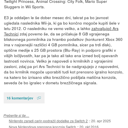
Twilight Princess, Animal Crossing: City Folk, Mario Super
Sluggers in Wii Sports.
E3 je oddaljen le še dober mesec dni, takrat pa bo javnost
ugledala naslednika Wii-ja, ki ga bo končno mogoče kupiti šele v
letu 2012. O nasledniku ne vemo veliko, a lahko
zahvaljujoč Ars
Technici
zdaj povemo še, da se pričakuje 8 GB vgrajenega
bliskovnega pomnilnika za hrambo podatkov (konkurent Xbox 360
ima v najcenejši različici 4 GB pomnilnika, sicer pa trdi disk),
optične medije s 25 GB prostora (Blu-Ray) in podporo grafiki v
višjih ločljivostih, kar pa je tako ali tako ena izmed bolj opevanih
lastnosti novinca. Veliko je napovedi o krmilnikih z vgrajenimi
zasloni, zdaj pa pri Ars Technici to še nadgrajujejo z napovedmi,
da bo krmilnik mogoče uporabiti tudi kot prenosno igralno konzolo,
na katero bo izrisano sliko brezžično pošiljala matična konzola,
seveda če bo igralec v dometu brezžičnega signala.
16 komentarjev
Preberite si še…
Nintendo zaradi carin podražil dodatke za Switch 2
::
20. apr 2025
Nova Nintendova prenosna konzola Switch
::
20. okt 2016