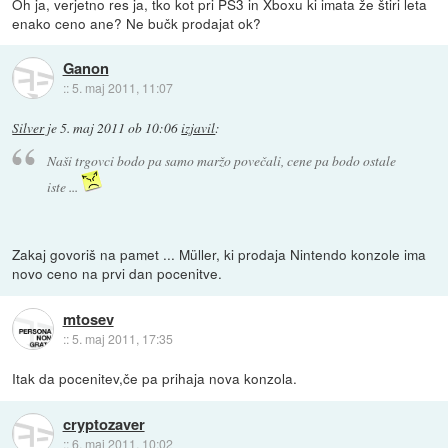
Oh ja, verjetno res ja, tko kot pri PS3 in Xboxu ki imata že štiri leta
enako ceno ane? Ne bučk prodajat ok?
Ganon
::
5. maj 2011, 11:07
Silver
je
5. maj 2011 ob 10:06
izjavil
:
Naši trgovci bodo pa samo maržo povečali, cene pa bodo ostale
iste ...
Zakaj govoriš na pamet ... Müller, ki prodaja Nintendo konzole ima
novo ceno na prvi dan pocenitve.
mtosev
::
5. maj 2011, 17:35
Itak da pocenitev,če pa prihaja nova konzola.
cryptozaver
::
6. maj 2011, 10:02