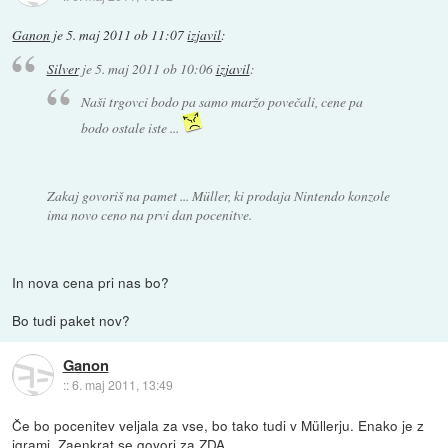
Ganon
je
5. maj 2011 ob 11:07
izjavil
:
Silver
je
5. maj 2011 ob 10:06
izjavil
:
Naši trgovci bodo pa samo maržo povečali, cene pa
bodo ostale iste ...
Zakaj govoriš na pamet ... Müller, ki prodaja Nintendo konzole
ima novo ceno na prvi dan pocenitve.
In nova cena pri nas bo?
Bo tudi paket nov?
Ganon
::
6. maj 2011, 13:49
Če bo pocenitev veljala za vse, bo tako tudi v Müllerju. Enako je z
igrami. Zaenkrat se govori za ZDA.