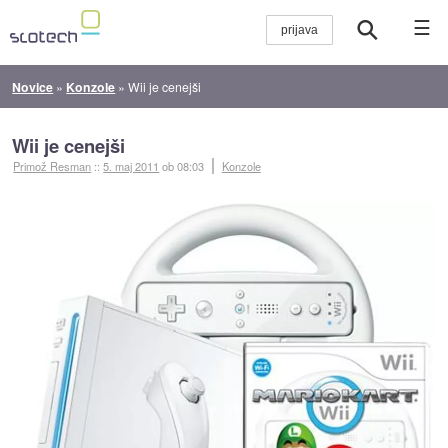
☰
Novice
»
Konzole
»
Wii je cenejši
Wii je cenejši
Primož Resman
::
5. maj 2011
ob 08:03
Konzole