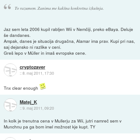
To razumem. Zanima me kakšna konkretna izkušnja.
Jaz sem leta 2006 kupil rabljen Wii v Nemčiji, preko eBaya. Deluje
še dandanes.
Ampak, danes je situacija drugačna, Alamar ima prav. Kupi pri nas,
saj dejansko ni razlike v ceni.
Greš lepo v Müller in imaš evropske cene.
cryptozaver
::
8. maj 2011, 17:30
Tnx clear enough
Matej_K
::
9. maj 2011, 09:20
In kolk je trenutna cena v Mullerju za Wii, jutri namreč sem v
Munchnu pa ga bom imel možnost kje kupt. TY