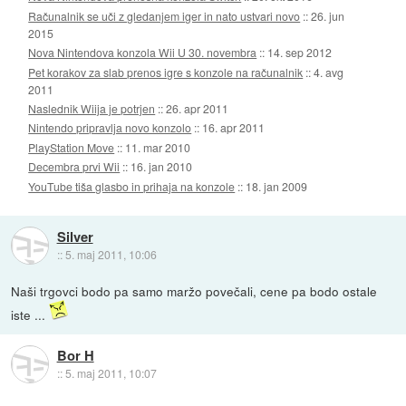
Računalnik se uči z gledanjem iger in nato ustvari novo
::
26. jun
2015
Nova Nintendova konzola Wii U 30. novembra
::
14. sep 2012
Pet korakov za slab prenos igre s konzole na računalnik
::
4. avg
2011
Naslednik Wiija je potrjen
::
26. apr 2011
Nintendo pripravlja novo konzolo
::
16. apr 2011
PlayStation Move
::
11. mar 2010
Decembra prvi Wii
::
16. jan 2010
YouTube tiša glasbo in prihaja na konzole
::
18. jan 2009
Silver
::
5. maj 2011, 10:06
Naši trgovci bodo pa samo maržo povečali, cene pa bodo ostale
iste ...
Bor H
::
5. maj 2011, 10:07