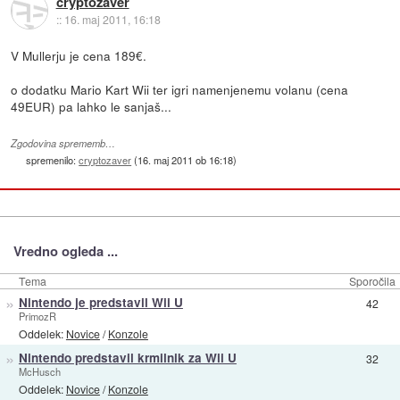
cryptozaver
::
16. maj 2011, 16:18
V Mullerju je cena 189€.
o dodatku Mario Kart Wii ter igri namenjenemu volanu (cena
49EUR) pa lahko le sanjaš...
Zgodovina sprememb…
spremenilo:
cryptozaver
(
16. maj 2011 ob 16:18
)
Vredno ogleda ...
Tema
Sporočila
»
Nintendo je predstavil Wii U
42
PrimozR
Oddelek:
Novice
/
Konzole
»
Nintendo predstavil krmilnik za Wii U
32
McHusch
Oddelek:
Novice
/
Konzole