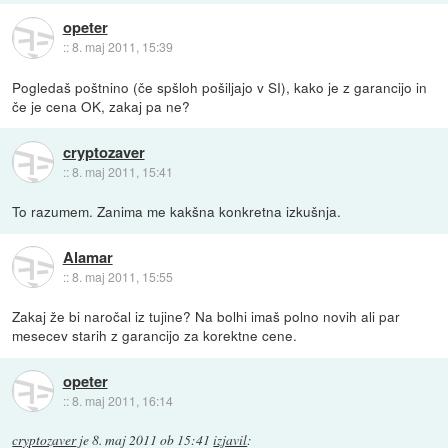
opeter
::
8. maj 2011, 15:39
Pogledaš poštnino (če spšloh pošiljajo v SI), kako je z garancijo in
če je cena OK, zakaj pa ne?
cryptozaver
::
8. maj 2011, 15:41
To razumem. Zanima me kakšna konkretna izkušnja.
Alamar
::
8. maj 2011, 15:55
Zakaj že bi naročal iz tujine? Na bolhi imaš polno novih ali par
mesecev starih z garancijo za korektne cene.
opeter
::
8. maj 2011, 16:14
cryptozaver
je
8. maj 2011 ob 15:41
izjavil
: