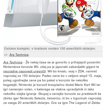
Celoten komplet, v kratkem vreden 150 ameriških dolarjev.
vir:
Ars Technica
- Že nekaj časa se je govorilo o prihajajoči pocenitvi
Ars Technica
Nintendove konzole Wii, zdaj pa je japonski zabavljaški gigant te
neuradne napovedi uresničil
. Wii bo kmalu, vsaj v ZDA, namreč
naprodaj za 150 dolarjev. Padec cene bo v veljavo stopil 15. maja,
poleg ugodnejše cene pa bo paket s konzolo še nekoliko
bogatejši. Nintendo je konzoli brezplačno dodal Mario Kart Wii ter
igri namenjen volan, v katerega se vtakne upravljalnik in tako
nekoliko olajša igranje. Skupaj s cenejšo konzolo so predstavili še
zbirko iger Nintendo Selects, četverico, ki bo v trgovinah naprodaj
za vsega 20 ameriških dolarjev. Gre za igre The Legend of Zelda: