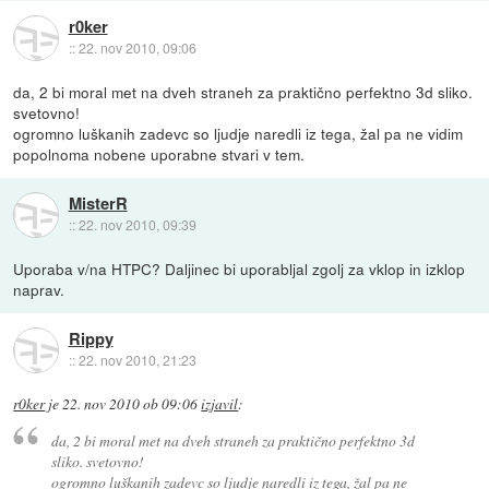
r0ker
::
22. nov 2010, 09:06
da, 2 bi moral met na dveh straneh za praktično perfektno 3d sliko.
svetovno!
ogromno luškanih zadevc so ljudje naredli iz tega, žal pa ne vidim
popolnoma nobene uporabne stvari v tem.
MisterR
::
22. nov 2010, 09:39
Uporaba v/na HTPC? Daljinec bi uporabljal zgolj za vklop in izklop
naprav.
Rippy
::
22. nov 2010, 21:23
r0ker
je
22. nov 2010 ob 09:06
izjavil
:
da, 2 bi moral met na dveh straneh za praktično perfektno 3d
sliko. svetovno!
ogromno luškanih zadevc so ljudje naredli iz tega, žal pa ne