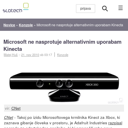
☰
Novice
»
Konzole
»
Microsoft ne nasprotuje alternativnim uporabam Kinecta
Microsoft ne nasprotuje alternativnim uporabam
Kinecta
Matej Huš
::
21. nov 2010
ob 03:17
Konzole
vir:
CNet
- Takoj po izidu Microsoftovega krmilnika Kinect za Xbox, ki
CNet
zaznava gibanje človeka v prostoru, je Adafruit Industries
razpisal