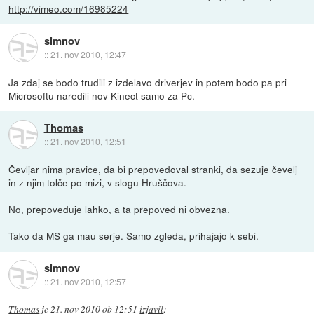
http://vimeo.com/16985224
simnov
::
21. nov 2010, 12:47
Ja zdaj se bodo trudili z izdelavo driverjev in potem bodo pa pri
Microsoftu naredili nov Kinect samo za Pc.
Thomas
::
21. nov 2010, 12:51
Čevljar nima pravice, da bi prepovedoval stranki, da sezuje čevelj
in z njim tolče po mizi, v slogu Hruščova.
No, prepoveduje lahko, a ta prepoved ni obvezna.
Tako da MS ga mau serje. Samo zgleda, prihajajo k sebi.
simnov
::
21. nov 2010, 12:57
Thomas
je
21. nov 2010 ob 12:51
izjavil
: