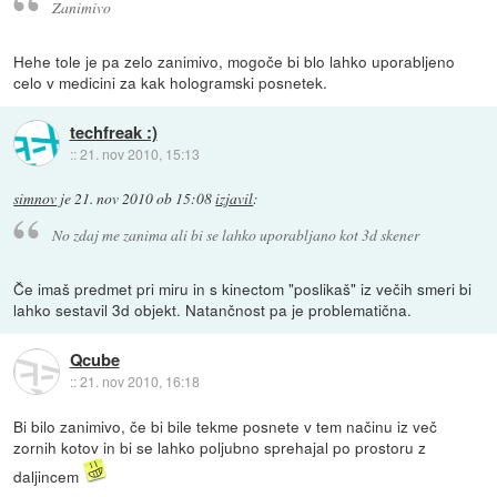
Zanimivo
Hehe tole je pa zelo zanimivo, mogoče bi blo lahko uporabljeno
celo v medicini za kak hologramski posnetek.
techfreak :)
::
21. nov 2010, 15:13
simnov
je
21. nov 2010 ob 15:08
izjavil
:
No zdaj me zanima ali bi se lahko uporabljano kot 3d skener
Če imaš predmet pri miru in s kinectom "poslikaš" iz večih smeri bi
lahko sestavil 3d objekt. Natančnost pa je problematična.
Qcube
::
21. nov 2010, 16:18
Bi bilo zanimivo, če bi bile tekme posnete v tem načinu iz več
zornih kotov in bi se lahko poljubno sprehajal po prostoru z
daljincem