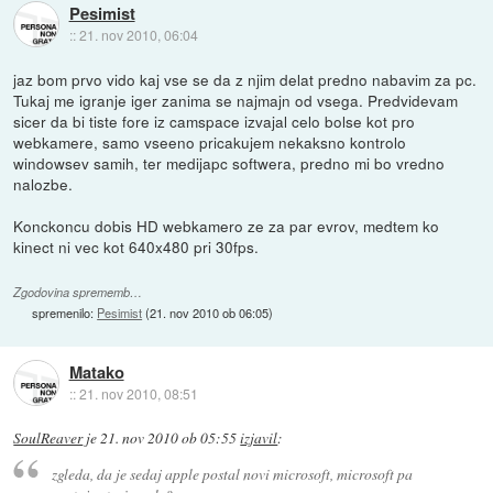
Pesimist
::
21. nov 2010, 06:04
jaz bom prvo vido kaj vse se da z njim delat predno nabavim za pc.
Tukaj me igranje iger zanima se najmajn od vsega. Predvidevam
sicer da bi tiste fore iz camspace izvajal celo bolse kot pro
webkamere, samo vseeno pricakujem nekaksno kontrolo
windowsev samih, ter medijapc softwera, predno mi bo vredno
nalozbe.
Konckoncu dobis HD webkamero ze za par evrov, medtem ko
kinect ni vec kot 640x480 pri 30fps.
Zgodovina sprememb…
spremenilo:
Pesimist
(
21. nov 2010 ob 06:05
)
Matako
::
21. nov 2010, 08:51
SoulReaver
je
21. nov 2010 ob 05:55
izjavil
:
zgleda, da je sedaj apple postal novi microsoft, microsoft pa