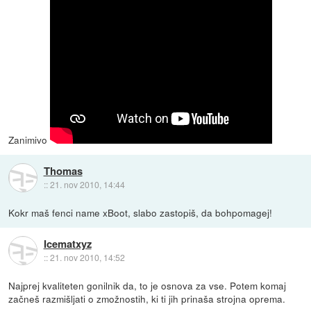
Zanimivo
Thomas
::
21. nov 2010, 14:44
Kokr maš fenci name xBoot, slabo zastopiš, da bohpomagej!
Icematxyz
::
21. nov 2010, 14:52
Najprej kvaliteten gonilnik da, to je osnova za vse. Potem komaj
začneš razmišljati o zmožnostih, ki ti jih prinaša strojna oprema.