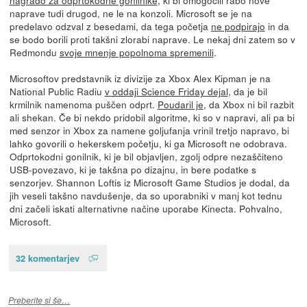
nagrado za odprtokodne gonilnike
, ki bi omogočili rabo nove
naprave tudi drugod, ne le na konzoli. Microsoft se je na
predelavo odzval z besedami, da tega početja
ne podpirajo
in da
se bodo borili proti takšni zlorabi naprave. Le nekaj dni zatem so v
Redmondu
svoje mnenje popolnoma spremenili
.
Microsoftov predstavnik iz divizije za Xbox Alex Kipman je na
National Public Radiu
v oddaji Science Friday dejal
, da je bil
krmilnik namenoma puščen odprt.
Poudaril je
, da Xbox ni bil razbit
ali shekan. Če bi nekdo pridobil algoritme, ki so v napravi, ali pa bi
med senzor in Xbox za namene goljufanja vrinil tretjo napravo, bi
lahko govorili o hekerskem početju, ki ga Microsoft ne odobrava.
Odprtokodni gonilnik, ki je bil objavljen, zgolj odpre nezaščiteno
USB-povezavo, ki je takšna po dizajnu, in bere podatke s
senzorjev. Shannon Loftis iz Microsoft Game Studios je dodal, da
jih veseli takšno navdušenje, da so uporabniki v manj kot tednu
dni začeli iskati alternativne načine uporabe Kinecta. Pohvalno,
Microsoft.
32 komentarjev
Preberite si še…