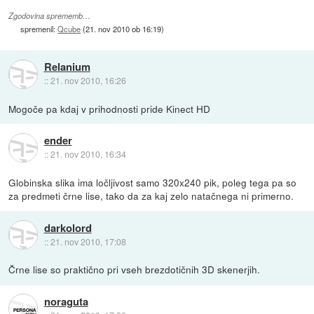
Zgodovina sprememb…
spremenil:
Qcube
(
21. nov 2010 ob 16:19
)
Relanium
::
21. nov 2010, 16:26
Mogoče pa kdaj v prihodnosti pride Kinect HD
ender
::
21. nov 2010, 16:34
Globinska slika ima ločljivost samo 320x240 pik, poleg tega pa so
za predmeti črne lise, tako da za kaj zelo natačnega ni primerno.
darkolord
::
21. nov 2010, 17:08
Črne lise so praktično pri vseh brezdotičnih 3D skenerjih.
noraguta