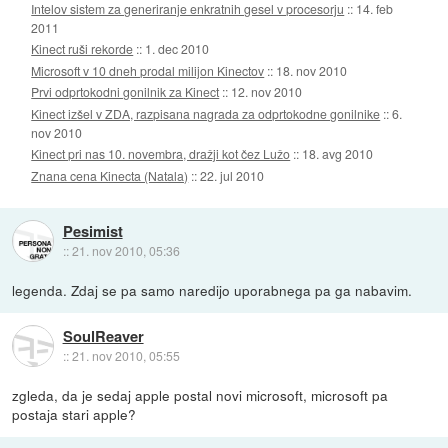
Intelov sistem za generiranje enkratnih gesel v procesorju
::
14. feb
2011
Kinect ruši rekorde
::
1. dec 2010
Microsoft v 10 dneh prodal milijon Kinectov
::
18. nov 2010
Prvi odprtokodni gonilnik za Kinect
::
12. nov 2010
Kinect izšel v ZDA, razpisana nagrada za odprtokodne gonilnike
::
6.
nov 2010
Kinect pri nas 10. novembra, dražji kot čez Lužo
::
18. avg 2010
Znana cena Kinecta (Natala)
::
22. jul 2010
Pesimist
::
21. nov 2010, 05:36
legenda. Zdaj se pa samo naredijo uporabnega pa ga nabavim.
SoulReaver
::
21. nov 2010, 05:55
zgleda, da je sedaj apple postal novi microsoft, microsoft pa
postaja stari apple?