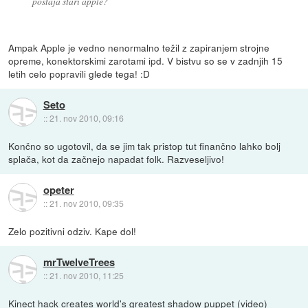
postaja stari apple?
Ampak Apple je vedno nenormalno težil z zapiranjem strojne
opreme, konektorskimi zarotami ipd. V bistvu so se v zadnjih 15
letih celo popravili glede tega! :D
Seto
::
21. nov 2010, 09:16
Končno so ugotovil, da se jim tak pristop tut finančno lahko bolj
splača, kot da začnejo napadat folk. Razveseljivo!
opeter
::
21. nov 2010, 09:35
Zelo pozitivni odziv. Kape dol!
mrTwelveTrees
::
21. nov 2010, 11:25
Kinect hack creates world's greatest shadow puppet (video)