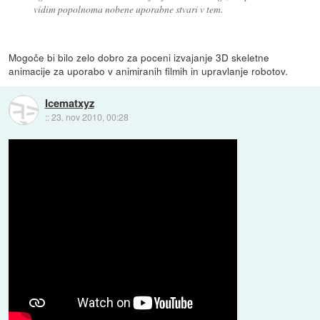
vidim popolnoma nobene uporabne stvari v tem.
Mogoče bi bilo zelo dobro za poceni izvajanje 3D skeletne
animacije za uporabo v animiranih filmih in upravlanje robotov.
Icematxyz
::
23. nov 2010, 00:28