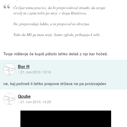
Čevljar nima pravice, da bi prepovedoval stranki, da sezuje
čevelj in z njim tolče po mizi, v slogu Hruščova.
No, prepoveduje lahko, a ta prepoved ni obvezna.
Tako da MS ga mau serje. Samo zgleda, prihajajo k sebi.
Tvoje mišlenje če kupiš pištolo lahko delaš z njo kar hočeš.
Bor H
::
21. nov 2010, 13:10
ne, kaj počneš ti lahko prepove država ne pa proizvajalec
Qcube
::
21. nov 2010, 14:28