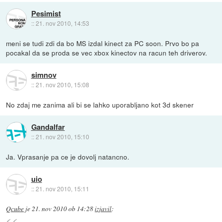
Pesimist
::
21. nov 2010, 14:53
meni se tudi zdi da bo MS izdal kinect za PC soon. Prvo bo pa
pocakal da se proda se vec xbox kinectov na racun teh driverov.
simnov
::
21. nov 2010, 15:08
No zdaj me zanima ali bi se lahko uporabljano kot 3d skener
Gandalfar
::
21. nov 2010, 15:10
Ja. Vprasanje pa ce je dovolj natancno.
uio
::
21. nov 2010, 15:11
Qcube
je
21. nov 2010 ob 14:28
izjavil
: