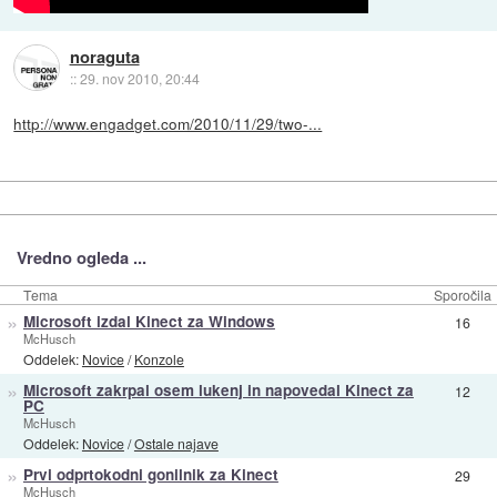
noraguta
::
29. nov 2010, 20:44
http://www.engadget.com/2010/11/29/two-...
Vredno ogleda ...
Tema
Sporočila
»
Microsoft izdal Kinect za Windows
16
McHusch
Oddelek:
Novice
/
Konzole
»
Microsoft zakrpal osem lukenj in napovedal Kinect za
12
PC
McHusch
Oddelek:
Novice
/
Ostale najave
»
Prvi odprtokodni gonilnik za Kinect
29
McHusch