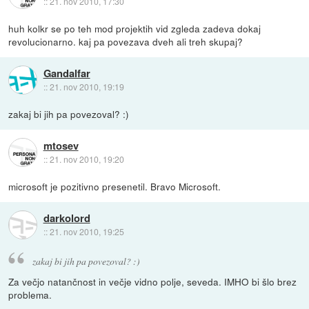
::
21. nov 2010, 17:30
huh kolkr se po teh mod projektih vid zgleda zadeva dokaj
revolucionarno. kaj pa povezava dveh ali treh skupaj?
Gandalfar
::
21. nov 2010, 19:19
zakaj bi jih pa povezoval? :)
mtosev
::
21. nov 2010, 19:20
microsoft je pozitivno presenetil. Bravo Microsoft.
darkolord
::
21. nov 2010, 19:25
zakaj bi jih pa povezoval? :)
Za večjo natančnost in večje vidno polje, seveda. IMHO bi šlo brez
problema.