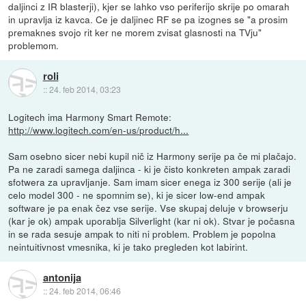
daljinci z IR blasterji), kjer se lahko vso periferijo skrije po omarah
in upravlja iz kavca. Ce je daljinec RF se pa izognes se "a prosim
premaknes svojo rit ker ne morem zvisat glasnosti na TVju"
problemom.
roli
::
24. feb 2014, 03:23
Logitech ima Harmony Smart Remote:
http://www.logitech.com/en-us/product/h...
Sam osebno sicer nebi kupil nič iz Harmony serije pa če mi plačajo.
Pa ne zaradi samega daljinca - ki je čisto konkreten ampak zaradi
sfotwera za upravljanje. Sam imam sicer enega iz 300 serije (ali je
celo model 300 - ne spomnim se), ki je sicer low-end ampak
software je pa enak čez vse serije. Vse skupaj deluje v browserju
(kar je ok) ampak uporablja Silverlight (kar ni ok). Stvar je počasna
in se rada sesuje ampak to niti ni problem. Problem je popolna
neintuitivnost vmesnika, ki je tako pregleden kot labirint.
antonija
::
24. feb 2014, 06:46