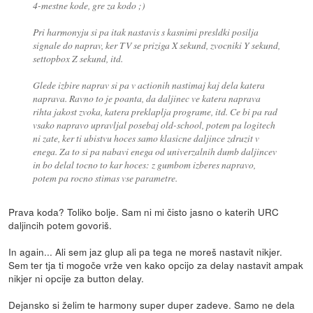
4-mestne kode, gre za kodo ;)
Pri harmonyju si pa itak nastavis s kasnimi presldki posilja
signale do naprav, ker TV se priziga X sekund, zvocniki Y sekund,
settopbox Z sekund, itd.
Glede izbire naprav si pa v actionih nastimaj kaj dela katera
naprava. Ravno to je poanta, da daljinec ve katera naprava
rihta jakost zvoka, katera preklaplja programe, itd. Ce bi pa rad
vsako napravo upravljal posebaj old-school, potem pa logitech
ni zate, ker ti ubistvu hoces samo klasicne daljince zdruzit v
enega. Za to si pa nabavi enega od univerzalnih dumb daljincev
in bo delal tocno to kar hoces: z gumbom izberes napravo,
potem pa rocno stimas vse parametre.
Prava koda? Toliko bolje. Sam ni mi čisto jasno o katerih URC
daljincih potem govoriš.
In again... Ali sem jaz glup ali pa tega ne moreš nastavit nikjer.
Sem ter tja ti mogoče vrže ven kako opcijo za delay nastavit ampak
nikjer ni opcije za button delay.
Dejansko si želim te harmony super duper zadeve. Samo ne dela