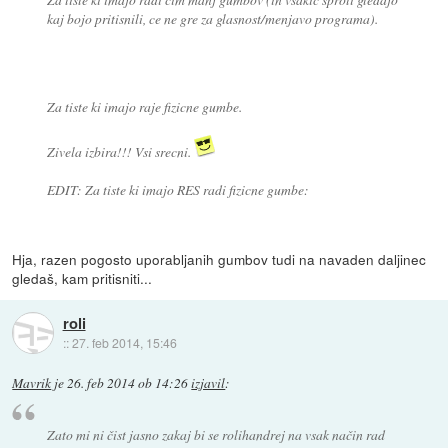
kaj bojo pritisnili, ce ne gre za glasnost/menjavo programa).
Za tiste ki imajo raje fizicne gumbe.
Zivela izbira!!! Vsi srecni.
EDIT: Za tiste ki imajo RES radi fizicne gumbe:
Hja, razen pogosto uporabljanih gumbov tudi na navaden daljinec
gledaš, kam pritisniti...
roli
::
27. feb 2014, 15:46
Mavrik
je
26. feb 2014 ob 14:26
izjavil
:
Zato mi ni čist jasno zakaj bi se rolihandrej na vsak način rad