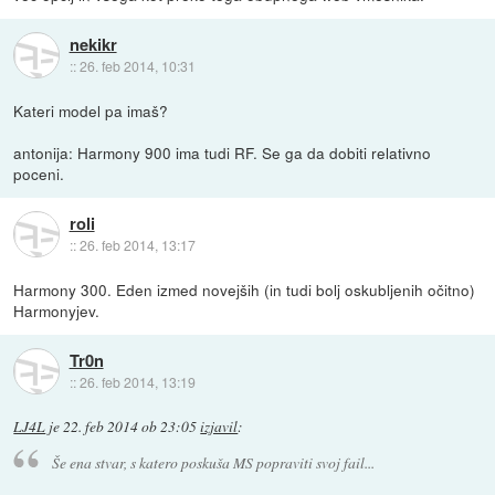
nekikr
::
26. feb 2014, 10:31
Kateri model pa imaš?
antonija: Harmony 900 ima tudi RF. Se ga da dobiti relativno
poceni.
roli
::
26. feb 2014, 13:17
Harmony 300. Eden izmed novejših (in tudi bolj oskubljenih očitno)
Harmonyjev.
Tr0n
::
26. feb 2014, 13:19
LJ4L
je
22. feb 2014 ob 23:05
izjavil
:
Še ena stvar, s katero poskuša MS popraviti svoj fail...