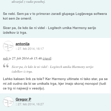
ukvarjal z vsako posebej.
Se nebi. Sem pa v to primoran zaradi glupega Logijevega softwera
kot sem že omenil.
Sicer pa, če kdo še ni videl - Logitech umika Harmony serijo
izdelkov iz trga.
antonija
::
27. feb 2014, 16:17
roli
je
27. feb 2014 ob 15:46
izjavil
:
Sicer pa, če kdo še ni videl - Logitech umika Harmony serijo
izdelkov iz trga.
Lahko kaksen link za tole? Ker Harmony ultimate ni tako star, pa se
mi zdi cudno da bi se umikalis trga, kjer imajo skoraj monopol (tudi
ce trg ni najvecji v vesolju).
Gregor P
::
27. feb 2014, 16:27