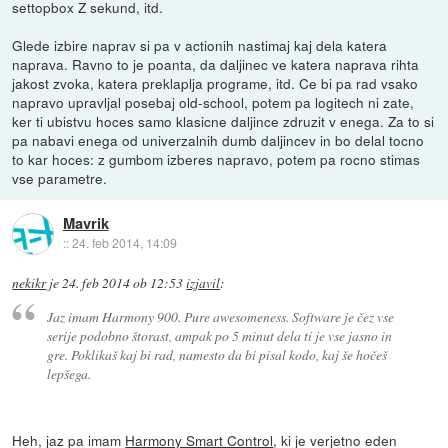
settopbox Z sekund, itd.
Glede izbire naprav si pa v actionih nastimaj kaj dela katera
naprava. Ravno to je poanta, da daljinec ve katera naprava rihta
jakost zvoka, katera preklaplja programe, itd. Ce bi pa rad vsako
napravo upravljal posebaj old-school, potem pa logitech ni zate,
ker ti ubistvu hoces samo klasicne daljince zdruzit v enega. Za to si
pa nabavi enega od univerzalnih dumb daljincev in bo delal tocno
to kar hoces: z gumbom izberes napravo, potem pa rocno stimas
vse parametre.
Mavrik
::
24. feb 2014, 14:09
nekikr
je
24. feb 2014 ob 12:53
izjavil
:
Jaz imam Harmony 900. Pure awesomeness. Software je čez vse
serije podobno štorast, ampak po 5 minut dela ti je vse jasno in
gre. Poklikaš kaj bi rad, namesto da bi pisal kodo, kaj še hočeš
lepšega.
Heh, jaz pa imam
Harmony Smart Control
, ki je verjetno eden