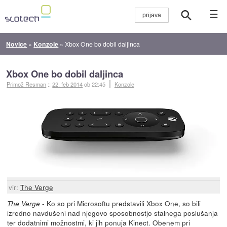
☰
Novice
»
Konzole
»
Xbox One bo dobil daljinca
Xbox One bo dobil daljinca
Primož Resman
::
22. feb 2014
ob 22:45
Konzole
vir:
The Verge
- Ko so pri Microsoftu predstavili Xbox One, so bili
The Verge
izredno navdušeni nad njegovo sposobnostjo stalnega poslušanja
ter dodatnimi možnostmi, ki jih ponuja Kinect. Obenem pri