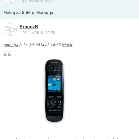
Nekaj za 9,9€ iz Merkurja.
PrimozR
::
26. feb 2014, 20:58
antonija
je
26. feb 2014 ob 14:38
izjavil
:
Za tiste ki imajo radi cim manj gumbov (in vsakic sproti gledajo