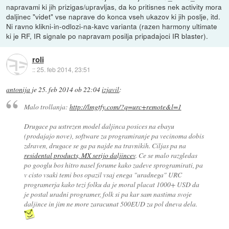
napravami ki jih prizigas/upravljas, da ko pritisnes nek activity mora
daljinec "videt" vse naprave do konca vseh ukazov ki jih poslje, itd.
Ni ravno klikni-in-odlozi-na-kavc varianta (razen harmony ultimate
ki je RF, IR signale po napravam posilja pripadajoci IR blaster).
roli
::
25. feb 2014, 23:51
antonija
je
25. feb 2014 ob 22:04
izjavil
:
Malo trollanja:
http://lmgtfy.com/?q=urc+remote&l=1
Drugace pa ustrezen model daljinca posices na ebayu
(prodajajo nove), software za programiranje pa vecinoma dobis
zdraven, drugace se ga pa najde na travnikih. Ciljas pa na
residental products, MX serijo daljincev
. Ce se malo razgledas
po googlu bos hitro nasel forume kako zadeve sprogramirati, pa
v cisto vsaki temi bos opazil vsaj enega "uradnega" URC
programerja kako tezi folku da je moral placat 1000+ USD da
je postal uradni programer, folk si pa kar sam nastima svoje
daljince in jim ne more zaracunat 500EUD za pol dneva dela.