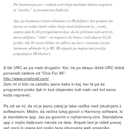
Pri harmonyju pa v vsakem activityju nastimas katera naprava
je "nosilec" za posamezno funkcijo.
Aja, pa harmony (razen ultimate) so IR daljinci, kar pomeni da
moras se vedno imeti vidno linijo med daljincem in _vsemi_
napravami ki jih prizigas/upravljas, da ko pritisnes nek activity
mora daljinec "videt" vse naprave do konca vseh ukazov ki jih
poslje, itd. Ni ravno klikni-in-odlozi-na-kavc varianta (razen
harmony ultimate ki je RF, IR signale po napravam posilja
pripadajoci IR blaster).
A tile URC so pa malo drugačni. Ker, če po ebayu iščeš URC dobiš
ponavadi zadeve od "One For All":
http://www.oneforall.com/
Zato mi ni bilo na začetku jasno kako in kaj, ker te pa se
programira preko tipk in kod (dejansko tudi malo več kot samo
koda naprave).
Pa zdi se mi, da mi je jasno zakaj je taka razlika med izkušnjami z
softwareom. Mislim, da večina tukaj govori o Harmony software, ki
je standalone app. Jaz pa govorim o myharmony.com. Standalone
app z mojim daljincem menda ne dela. Ampak tam je videti precej
več opcij in vsega kot preko tega obupnega web vmesnika.