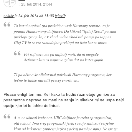
::
25. feb 2014, 21:44
nekikr
je
24. feb 2014 ob 15:08
izjavil
:
To kar si napisal zna praktično vsak Harmony remote...to je
poanta Hamormony daljincev. Da klikneš "špilaj Xbox" pa sam
preklopi zvočnike, TV vhod, video vhod itd. potem pa tapneš
Glej TV in se vse samodejno preklopi na tisto kar se mora.
Pri softweru me pa najbolj moti, da ni mogoče
definirat katero napravo želim dat na kater gumb
Ti pa očitno še nikdar nisi poizkusil Harmony programa, ker
točno to lahko narediš precej enostavno.
Please enlighten me. Ker kako ta hudič razmetuje gumbe za
posamezne naprave se meni ne sanja in nikakor mi ne uspe najti
opcije kjer bi to lahko definiral.
A-a, ne ukucal kode not. URC daljinec je treba sprogramirat,
old school. Ima svoj programski jezik s svojo sintaxo (verjetno
klon od kaksnega zannega jezika z nekaj posebnostmi). Ne gre za