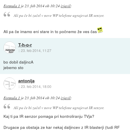
Formula 1
je
23. feb 2014 ob 10:24
izjavil
:
Ali pa če bi začel v nove WP telefone ugrajevat IR senzor.
Ali pa če imamo eni stare in to počnemo že ves čas
T-h-o-r
::
23. feb 2014, 11:27
bo dobil daljincA
jebemo sto
antonija
::
23. feb 2014, 18:00
Formula 1
je
23. feb 2014 ob 10:24
izjavil
:
Ali pa če bi začel v nove WP telefone ugrajevat IR senzor.
Kaj ti pa IR senzor pomaga pri kontroliranju TVja?
Drugace pa obstaja ze kar nekaj daljincev z IR blasterji (tudi RF