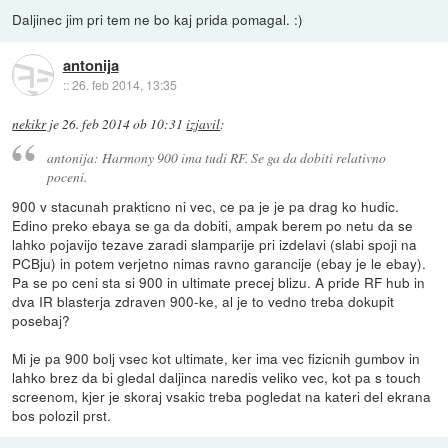
Daljinec jim pri tem ne bo kaj prida pomagal. :)
antonija
::
26. feb 2014, 13:35
nekikr
je
26. feb 2014 ob 10:31
izjavil
:
antonija: Harmony 900 ima tudi RF. Se ga da dobiti relativno
poceni.
900 v stacunah prakticno ni vec, ce pa je je pa drag ko hudic.
Edino preko ebaya se ga da dobiti, ampak berem po netu da se
lahko pojavijo tezave zaradi slamparije pri izdelavi (slabi spoji na
PCBju) in potem verjetno nimas ravno garancije (ebay je le ebay).
Pa se po ceni sta si 900 in ultimate precej blizu. A pride RF hub in
dva IR blasterja zdraven 900-ke, al je to vedno treba dokupit
posebaj?
Mi je pa 900 bolj vsec kot ultimate, ker ima vec fizicnih gumbov in
lahko brez da bi gledal daljinca naredis veliko vec, kot pa s touch
screenom, kjer je skoraj vsakic treba pogledat na kateri del ekrana
bos polozil prst.