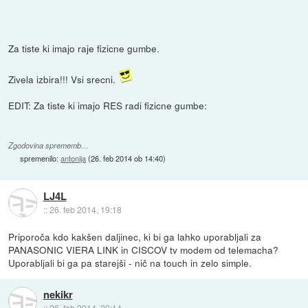
Za tiste ki imajo raje fizicne gumbe.
Zivela izbira!!! Vsi srecni.
EDIT: Za tiste ki imajo RES radi fizicne gumbe:
Zgodovina sprememb…
spremenilo:
antonija
(
26. feb 2014 ob 14:40
)
LJ4L
::
26. feb 2014, 19:18
Priporoča kdo kakšen daljinec, ki bi ga lahko uporabljali za
PANASONIC VIERA LINK in CISCOV tv modem od telemacha?
Uporabljali bi ga pa starejši - nič na touch in zelo simple.
nekikr
::
26. feb 2014, 20:14