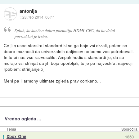
antonija
::
28. feb 2014, 06:41
Sploh, ko končno dobro poenotijo HDMI-CEC, da bo delal
povsod kot je treba.
Ce jim uspe sforsirat standard ki se ga bojo vsi drzali, potem so
dobre moznosti da univerzalnih daljincev ne bomo vec potrebovali.
In to bi nas vse razveselilo. Ampak hudic s standardi je, da se
morajo vsi strinjat da jih bojo uporbljali, to je pa najveckrat najvecji
rpoblem: strinjanje :(
Meni pa Harmony ultimate zgleda prav cortkano...
Vredno ogleda ...
Tema
Sporočila
!
Xbox One
1350