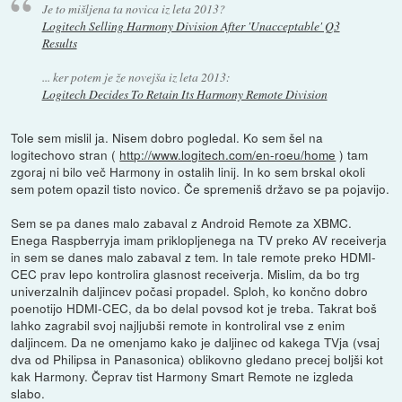
Je to mišljena ta novica iz leta 2013?
Logitech Selling Harmony Division After 'Unacceptable' Q3
Results
... ker potem je že novejša iz leta 2013:
Logitech Decides To Retain Its Harmony Remote Division
Tole sem mislil ja. Nisem dobro pogledal. Ko sem šel na
logitechovo stran (
http://www.logitech.com/en-roeu/home
) tam
zgoraj ni bilo več Harmony in ostalih linij. In ko sem brskal okoli
sem potem opazil tisto novico. Če spremeniš državo se pa pojavijo.
Sem se pa danes malo zabaval z Android Remote za XBMC.
Enega Raspberryja imam priklopljenega na TV preko AV receiverja
in sem se danes malo zabaval z tem. In tale remote preko HDMI-
CEC prav lepo kontrolira glasnost receiverja. Mislim, da bo trg
univerzalnih daljincev počasi propadel. Sploh, ko končno dobro
poenotijo HDMI-CEC, da bo delal povsod kot je treba. Takrat boš
lahko zagrabil svoj najljubši remote in kontroliral vse z enim
daljincem. Da ne omenjamo kako je daljinec od kakega TVja (vsaj
dva od Philipsa in Panasonica) oblikovno gledano precej boljši kot
kak Harmony. Čeprav tist Harmony Smart Remote ne izgleda
slabo.