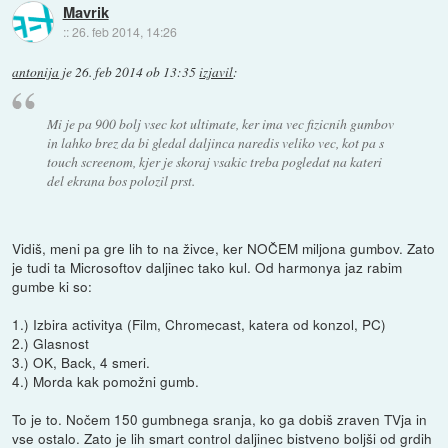
Mavrik
::
26. feb 2014, 14:26
antonija
je
26. feb 2014 ob 13:35
izjavil
:
Mi je pa 900 bolj vsec kot ultimate, ker ima vec fizicnih gumbov
in lahko brez da bi gledal daljinca naredis veliko vec, kot pa s
touch screenom, kjer je skoraj vsakic treba pogledat na kateri
del ekrana bos polozil prst.
Vidiš, meni pa gre lih to na živce, ker NOČEM miljona gumbov. Zato
je tudi ta Microsoftov daljinec tako kul. Od harmonya jaz rabim
gumbe ki so:
1.) Izbira activitya (Film, Chromecast, katera od konzol, PC)
2.) Glasnost
3.) OK, Back, 4 smeri.
4.) Morda kak pomožni gumb.
To je to. Nočem 150 gumbnega sranja, ko ga dobiš zraven TVja in
vse ostalo. Zato je lih smart control daljinec bistveno boljši od grdih