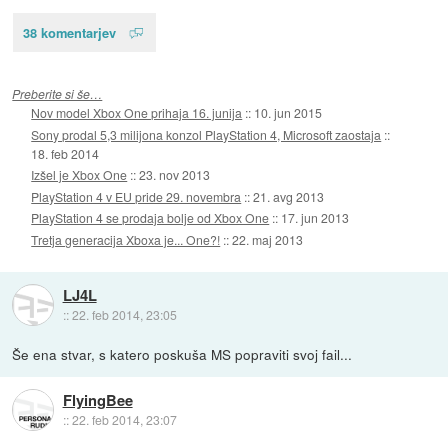
38 komentarjev
Preberite si še…
Nov model Xbox One prihaja 16. junija
::
10. jun 2015
Sony prodal 5,3 milijona konzol PlayStation 4, Microsoft zaostaja
::
18. feb 2014
Izšel je Xbox One
::
23. nov 2013
PlayStation 4 v EU pride 29. novembra
::
21. avg 2013
PlayStation 4 se prodaja bolje od Xbox One
::
17. jun 2013
Tretja generacija Xboxa je... One?!
::
22. maj 2013
LJ4L
::
22. feb 2014, 23:05
Še ena stvar, s katero poskuša MS popraviti svoj fail...
FlyingBee
::
22. feb 2014, 23:07