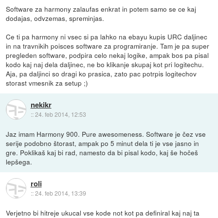
Software za harmony zalaufas enkrat in potem samo se ce kaj
dodajas, odvzemas, spreminjas.
Ce ti pa harmony ni vsec si pa lahko na ebayu kupis URC daljinec
in na travnikih poisces software za programiranje. Tam je pa super
pregleden software, podpira celo nekaj logike, ampak bos pa pisal
kodo kaj naj dela daljinec, ne bo klikanje skupaj kot pri logitechu.
Aja, pa daljinci so dragi ko prasica, zato pac potrpis logitechov
storast vmesnik za setup ;)
nekikr
::
24. feb 2014, 12:53
Jaz imam Harmony 900. Pure awesomeness. Software je čez vse
serije podobno štorast, ampak po 5 minut dela ti je vse jasno in
gre. Poklikaš kaj bi rad, namesto da bi pisal kodo, kaj še hočeš
lepšega.
roli
::
24. feb 2014, 13:39
Verjetno bi hitreje ukucal vse kode not kot pa definiral kaj naj ta