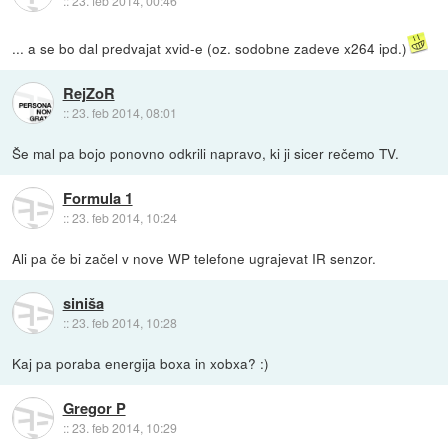
::
23. feb 2014, 00:46
... a se bo dal predvajat xvid-e (oz. sodobne zadeve x264 ipd.)
RejZoR
::
23. feb 2014, 08:01
Še mal pa bojo ponovno odkrili napravo, ki ji sicer rečemo TV.
Formula 1
::
23. feb 2014, 10:24
Ali pa če bi začel v nove WP telefone ugrajevat IR senzor.
siniša
::
23. feb 2014, 10:28
Kaj pa poraba energija boxa in xobxa? :)
Gregor P
::
23. feb 2014, 10:29