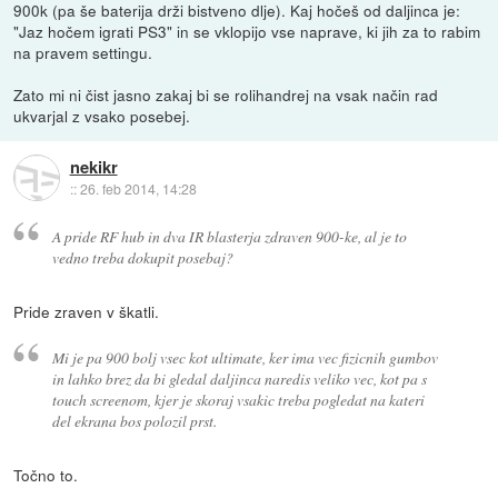
900k (pa še baterija drži bistveno dlje). Kaj hočeš od daljinca je:
"Jaz hočem igrati PS3" in se vklopijo vse naprave, ki jih za to rabim
na pravem settingu.
Zato mi ni čist jasno zakaj bi se rolihandrej na vsak način rad
ukvarjal z vsako posebej.
nekikr
::
26. feb 2014, 14:28
A pride RF hub in dva IR blasterja zdraven 900-ke, al je to
vedno treba dokupit posebaj?
Pride zraven v škatli.
Mi je pa 900 bolj vsec kot ultimate, ker ima vec fizicnih gumbov
in lahko brez da bi gledal daljinca naredis veliko vec, kot pa s
touch screenom, kjer je skoraj vsakic treba pogledat na kateri
del ekrana bos polozil prst.
Točno to.