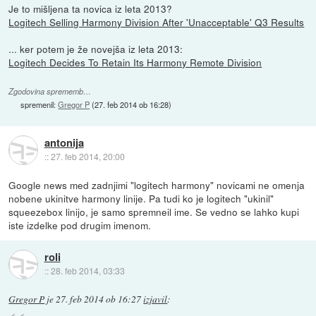
Je to mišljena ta novica iz leta 2013?
Logitech Selling Harmony Division After 'Unacceptable' Q3 Results
... ker potem je že novejša iz leta 2013:
Logitech Decides To Retain Its Harmony Remote Division
Zgodovina sprememb…
spremenil:
Gregor P
(
27. feb 2014 ob 16:28
)
antonija
::
27. feb 2014, 20:00
Google news med zadnjimi "logitech harmony" novicami ne omenja
nobene ukinitve harmony linije. Pa tudi ko je logitech "ukinil"
squeezebox linijo, je samo spremneil ime. Se vedno se lahko kupi
iste izdelke pod drugim imenom.
roli
::
28. feb 2014, 03:33
Gregor P
je
27. feb 2014 ob 16:27
izjavil
: