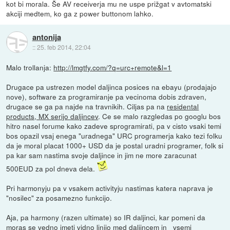
kot bi morala. Še AV receiverja mu ne uspe prižgat v avtomatski
akciji medtem, ko ga z power buttonom lahko.
antonija
::
25. feb 2014, 22:04
Malo trollanja:
http://lmgtfy.com/?q=urc+remote&l=1
Drugace pa ustrezen model daljinca posices na ebayu (prodajajo
nove), software za programiranje pa vecinoma dobis zdraven,
drugace se ga pa najde na travnikih. Ciljas pa na
residental
products, MX serijo daljincev
. Ce se malo razgledas po googlu bos
hitro nasel forume kako zadeve sprogramirati, pa v cisto vsaki temi
bos opazil vsaj enega "uradnega" URC programerja kako tezi folku
da je moral placat 1000+ USD da je postal uradni programer, folk si
pa kar sam nastima svoje daljince in jim ne more zaracunat
500EUD za pol dneva dela.
Pri harmonyju pa v vsakem activityju nastimas katera naprava je
"nosilec" za posamezno funkcijo.
Aja, pa harmony (razen ultimate) so IR daljinci, kar pomeni da
moras se vedno imeti vidno linijo med daljincem in _vsemi_