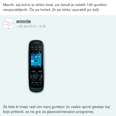
Mavrik: saj točno to lahko imaš, pa četudi je ostalih 140 gumbov
neuporabljenih. Če pa hočeš, jih pa lahko uporabiš po želji.
antonija
::
26. feb 2014, 14:38
Za tiste ki imajo radi cim manj gumbov (in vsakic sproti gledajo kaj
bojo pritisnili, ce ne gre za glasnost/menjavo programa).