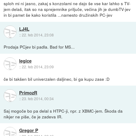
sploh mi ni jasno, zakaj s konzolami ne dajo še vse kar lahko s TV-
jem delaš, itak so na sprejemnike priljuče, večina jih je dumbTV-jev
in bi pamet še kako koristila ...namesto družinskih PC-jev
LJ4L
::
22. feb 2014, 23:08
Prodaja PCjev bi padla. Bad for MS...
legice
::
22. feb 2014, 23:09
če bi takšen bil univerzalen daljinec, bi ga kupu zase :D
PrimozR
::
23. feb 2014, 00:34
Saj mogoče bo pa delal s HTPC-ji, npr. z XBMC-jem. Škoda da
nikjer ne piše, če je zadeva IR.
Gregor P