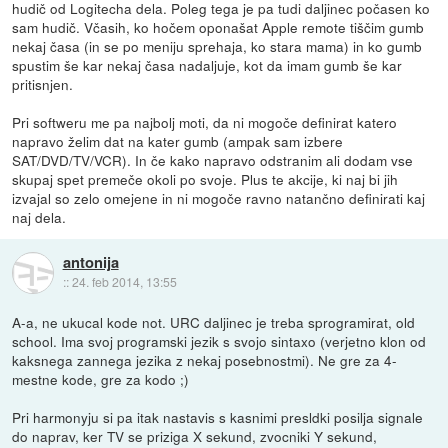
hudič od Logitecha dela. Poleg tega je pa tudi daljinec počasen ko
sam hudič. Včasih, ko hočem oponašat Apple remote tiščim gumb
nekaj časa (in se po meniju sprehaja, ko stara mama) in ko gumb
spustim še kar nekaj časa nadaljuje, kot da imam gumb še kar
pritisnjen.
Pri softweru me pa najbolj moti, da ni mogoče definirat katero
napravo želim dat na kater gumb (ampak sam izbere
SAT/DVD/TV/VCR). In če kako napravo odstranim ali dodam vse
skupaj spet premeče okoli po svoje. Plus te akcije, ki naj bi jih
izvajal so zelo omejene in ni mogoče ravno natančno definirati kaj
naj dela.
antonija
::
24. feb 2014, 13:55
A-a, ne ukucal kode not. URC daljinec je treba sprogramirat, old
school. Ima svoj programski jezik s svojo sintaxo (verjetno klon od
kaksnega zannega jezika z nekaj posebnostmi). Ne gre za 4-
mestne kode, gre za kodo ;)
Pri harmonyju si pa itak nastavis s kasnimi presldki posilja signale
do naprav, ker TV se priziga X sekund, zvocniki Y sekund,