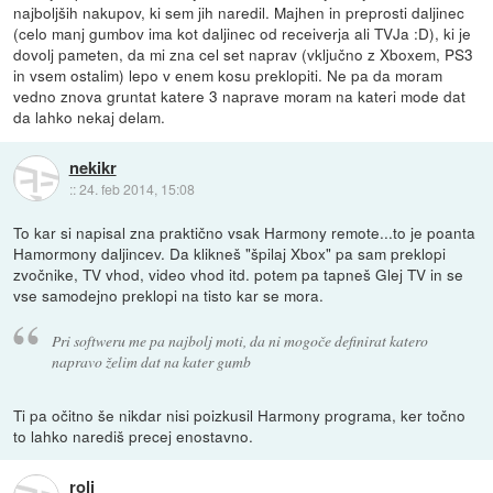
najboljših nakupov, ki sem jih naredil. Majhen in preprosti daljinec
(celo manj gumbov ima kot daljinec od receiverja ali TVJa :D), ki je
dovolj pameten, da mi zna cel set naprav (vključno z Xboxem, PS3
in vsem ostalim) lepo v enem kosu preklopiti. Ne pa da moram
vedno znova gruntat katere 3 naprave moram na kateri mode dat
da lahko nekaj delam.
nekikr
::
24. feb 2014, 15:08
To kar si napisal zna praktično vsak Harmony remote...to je poanta
Hamormony daljincev. Da klikneš "špilaj Xbox" pa sam preklopi
zvočnike, TV vhod, video vhod itd. potem pa tapneš Glej TV in se
vse samodejno preklopi na tisto kar se mora.
Pri softweru me pa najbolj moti, da ni mogoče definirat katero
napravo želim dat na kater gumb
Ti pa očitno še nikdar nisi poizkusil Harmony programa, ker točno
to lahko narediš precej enostavno.
roli