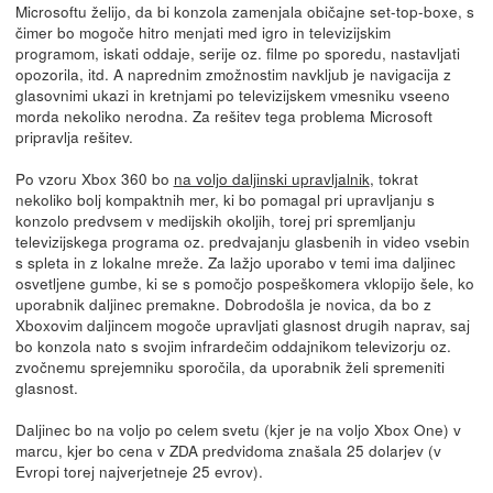
Microsoftu želijo, da bi konzola zamenjala običajne set-top-boxe, s
čimer bo mogoče hitro menjati med igro in televizijskim
programom, iskati oddaje, serije oz. filme po sporedu, nastavljati
opozorila, itd. A naprednim zmožnostim navkljub je navigacija z
glasovnimi ukazi in kretnjami po televizijskem vmesniku vseeno
morda nekoliko nerodna. Za rešitev tega problema Microsoft
pripravlja rešitev.
Po vzoru Xbox 360 bo
na voljo daljinski upravljalnik
, tokrat
nekoliko bolj kompaktnih mer, ki bo pomagal pri upravljanju s
konzolo predvsem v medijskih okoljih, torej pri spremljanju
televizijskega programa oz. predvajanju glasbenih in video vsebin
s spleta in z lokalne mreže. Za lažjo uporabo v temi ima daljinec
osvetljene gumbe, ki se s pomočjo pospeškomera vklopijo šele, ko
uporabnik daljinec premakne. Dobrodošla je novica, da bo z
Xboxovim daljincem mogoče upravljati glasnost drugih naprav, saj
bo konzola nato s svojim infrardečim oddajnikom televizorju oz.
zvočnemu sprejemniku sporočila, da uporabnik želi spremeniti
glasnost.
Daljinec bo na voljo po celem svetu (kjer je na voljo Xbox One) v
marcu, kjer bo cena v ZDA predvidoma znašala 25 dolarjev (v
Evropi torej najverjetneje 25 evrov).