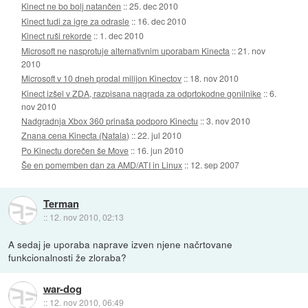
Kinect ne bo bolj natančen
::
25. dec 2010
Kinect tudi za igre za odrasle
::
16. dec 2010
Kinect ruši rekorde
::
1. dec 2010
Microsoft ne nasprotuje alternativnim uporabam Kinecta
::
21. nov
2010
Microsoft v 10 dneh prodal milijon Kinectov
::
18. nov 2010
Kinect izšel v ZDA, razpisana nagrada za odprtokodne gonilnike
::
6.
nov 2010
Nadgradnja Xbox 360 prinaša podporo Kinectu
::
3. nov 2010
Znana cena Kinecta (Natala)
::
22. jul 2010
Po Kinectu dorečen še Move
::
16. jun 2010
Še en pomemben dan za AMD/ATI in Linux
::
12. sep 2007
Terman
::
12. nov 2010, 02:13
A sedaj je uporaba naprave izven njene načrtovane
funkcionalnosti že zloraba?
war-dog
::
12. nov 2010, 06:49