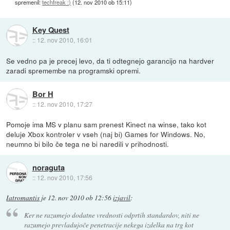
spremenil:
techfreak :)
(
12. nov 2010 ob 15:11
)
Key Quest
::
12. nov 2010, 16:01
Se vedno pa je precej levo, da ti odtegnejo garancijo na hardver
zaradi spremembe na programski opremi.
Bor H
::
12. nov 2010, 17:27
Pomoje ima MS v planu sam prenest Kinect na winse, tako kot
deluje Xbox kontroler v vseh (naj bi) Games for Windows. No,
neumno bi bilo če tega ne bi naredili v prihodnosti.
noraguta
::
12. nov 2010, 17:56
Iatromantis
je
12. nov 2010 ob 12:56
izjavil
:
Ker ne razumejo dodatne vrednosti odprtih standardov, niti ne
razumejo prevladujoče penetracije nekega izdelka na trg kot