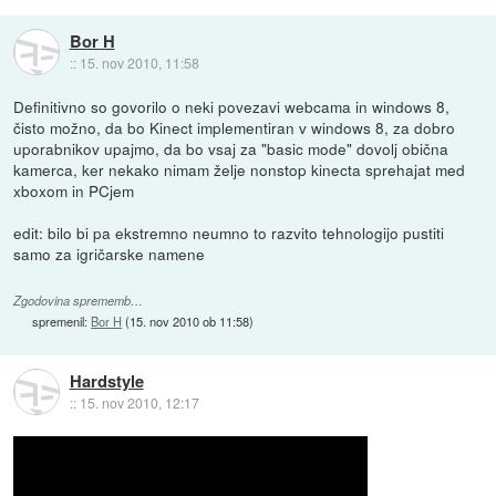
Bor H
::
15. nov 2010, 11:58
Definitivno so govorilo o neki povezavi webcama in windows 8,
čisto možno, da bo Kinect implementiran v windows 8, za dobro
uporabnikov upajmo, da bo vsaj za "basic mode" dovolj obična
kamerca, ker nekako nimam želje nonstop kinecta sprehajat med
xboxom in PCjem
edit: bilo bi pa ekstremno neumno to razvito tehnologijo pustiti
samo za igričarske namene
Zgodovina sprememb…
spremenil:
Bor H
(
15. nov 2010 ob 11:58
)
Hardstyle
::
15. nov 2010, 12:17