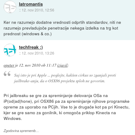
Iatromantis
::
12. nov 2010, 12:56
Ker ne razumejo dodatne vrednosti odprtih standardov, niti ne
razumejo prevladujoče penetracije nekega izdelka na trg kot
prednost (windows & co.)
techfreak :)
::
12. nov 2010, 13:26
opeter
je
12. nov 2010 ob 11:17
izjavil
:
Saj isto je pri Apple ... poglejte, kakšen cirkus so zganjali proti
jailbrake-anju, da o OSX86 projektu sploh ne govorim.
Pri jailbreaku se gre za spreminjanje delovanja OSa na
iP(od|ad|hone), pri OSX86 pa za spreminjanje njihove programske
opreme za uporabo na PCjih. Vse to je drugače kot pa pri Kinectu,
kjer se gre samo za gonilnik, ki omogoča priklop Kinecta na
Windows.
Zgodovina sprememb…