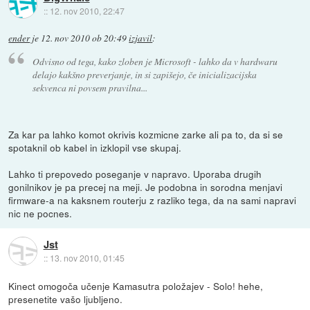
::
12. nov 2010, 22:47
ender
je
12. nov 2010 ob 20:49
izjavil
:
Odvisno od tega, kako zloben je Microsoft - lahko da v hardwaru
delajo kakšno preverjanje, in si zapišejo, če inicializacijska
sekvenca ni povsem pravilna...
Za kar pa lahko komot okrivis kozmicne zarke ali pa to, da si se
spotaknil ob kabel in izklopil vse skupaj.
Lahko ti prepovedo poseganje v napravo. Uporaba drugih
gonilnikov je pa precej na meji. Je podobna in sorodna menjavi
firmware-a na kaksnem routerju z razliko tega, da na sami napravi
nic ne pocnes.
Jst
::
13. nov 2010, 01:45
Kinect omogoča učenje Kamasutra položajev - Solo! hehe,
presenetite vašo ljubljeno.