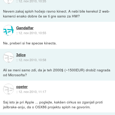
::
12. nov 2010, 10:35
Nevem zakaj sploh hočejo ravno kinect. A nebi bile kerekol 2 web-
kamerci enako dobre če se ti gre samo za HW?
Gandalfar
::
12. nov 2010, 10:55
Ne, preberi si hw specse kinecta.
3dice
::
12. nov 2010, 10:58
Ali se meni samo zdi, da je teh 2000$ (~1500EUR) drobiž nagrada
od Microsofta?
opeter
::
12. nov 2010, 11:17
Saj isto je pri Apple ... poglejte, kakšen cirkus so zganjali proti
jailbrake-anju, da o OSX86 projektu sploh ne govorim.