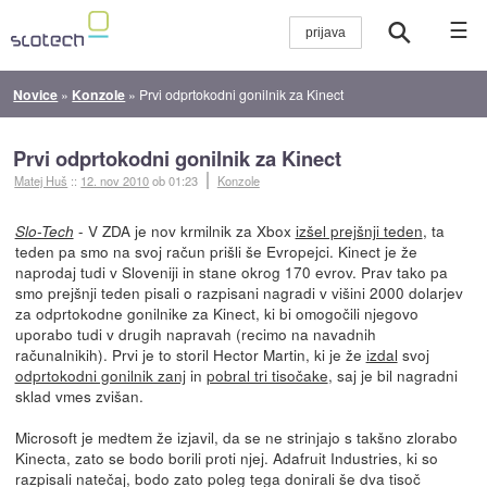
☰
Novice
»
Konzole
»
Prvi odprtokodni gonilnik za Kinect
Prvi odprtokodni gonilnik za Kinect
Matej Huš
::
12. nov 2010
ob 01:23
Konzole
- V ZDA je nov krmilnik za Xbox
izšel prejšnji teden
, ta
Slo-Tech
teden pa smo na svoj račun prišli še Evropejci. Kinect je že
naprodaj tudi v Sloveniji in stane okrog 170 evrov. Prav tako pa
smo prejšnji teden pisali o razpisani nagradi v višini 2000 dolarjev
za odprtokodne gonilnike za Kinect, ki bi omogočili njegovo
uporabo tudi v drugih napravah (recimo na navadnih
računalnikih). Prvi je to storil Hector Martin, ki je že
izdal
svoj
odprtokodni gonilnik zanj
in
pobral tri tisočake
, saj je bil nagradni
sklad vmes zvišan.
Microsoft je medtem že izjavil, da se ne strinjajo s takšno zlorabo
Kinecta, zato se bodo borili proti njej. Adafruit Industries, ki so
razpisali natečaj, bodo zato poleg tega donirali še dva tisoč