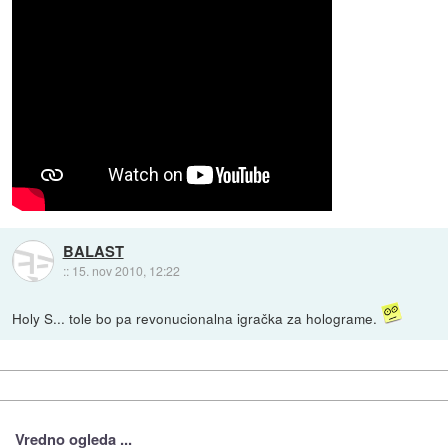
BALAST
::
15. nov 2010, 12:22
Holy S... tole bo pa revonucionalna igračka za holograme.
Vredno ogleda ...