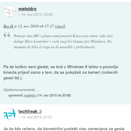
matejdro
::
14. nov 2010, 20:06
Bor H
je
12. nov 2010 ob 17:27
izjavil
:
Pomoje ima MS v planu sam prenest Kinect na winse, tako kot
deluje Xbox kontroler v vseh (naj bi) Games for Windows. No,
neumno bi bilo če tega ne bi naredili v prihodnosti.
Pa še kolikor sem gledal, se boš v Windows 8 lahko s pomočjo
kinecta prijavil samo s tem, da se pokažeš na kameri (nobenih
gesel itd.).
Zgodovina sprememb…
spremenil:
matejdro
(
14. nov 2010 ob 20:08
)
techfreak :)
::
14. nov 2010, 21:21
Je že bilo rečeno, da biometrični podatki niso zamenjava za gesla.