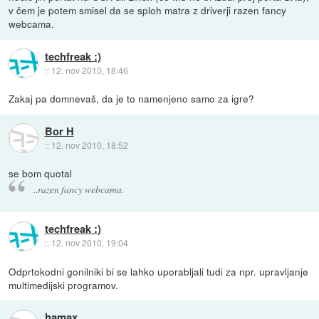
v čem je potem smisel da se sploh matra z driverji razen fancy
webcama.
techfreak :)
::
12. nov 2010, 18:46
Zakaj pa domnevaš, da je to namenjeno samo za igre?
Bor H
::
12. nov 2010, 18:52
se bom quotal
..razen fancy webcama.
techfreak :)
::
12. nov 2010, 19:04
Odprtokodni gonilniki bi se lahko uporabljali tudi za npr. upravljanje
multimedijski programov.
hamax