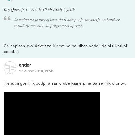
Key Quest
je
12. nov 2010 ob 16:01
izjavil
:
Se vedno pa je precej levo, da ti odtegnejo garancijo na hardver
zaradi spremembe na programski opremi.
Ce napises svoj driver za Kinect ne bo nihce vedel, da si ti karkoli
pocel. :)
ender
::
12. nov 2010, 20:49
Trenutni gonilnik podpira samo obe kameri, ne pa še mikrofonov.