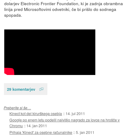
dolarjev Electronic Frontier Foundation, ki je zadnja obrambna
linija pred Microsoftovimi odvetniki, če bi prišlo do sodnega
spopada.
29 komentarjev
Preberite si še…
Kinect kot del kirurškega osebja
::
14. jul 2011
Google po enem letu podelil najvišjo nagrado za lovce na hrošče v
Chromu
::
14. jan 2011
Prihaja 'Kinect' za osebne računalnike
::
5. jan 2011