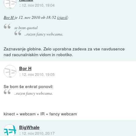
::
12. nov 2010, 19:04
Bor H
je
12. nov 2010 ob 18:52
izjavil
:
se bom quotal
..razen fancy webcama.
Zaznavanje globine. Zelo uporabna zadeva za vse navdusence
nad racunalniskim vidom in robotiko.
Bor H
::
12. nov 2010, 19:05
Se bom še enkrat ponovil:
..razen fancy webcama.
kinect = webcam + IR = fancy webcam
BigWhale
::
12. nov 2010, 20:17