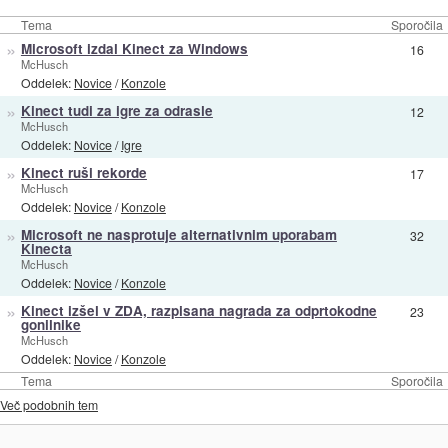
Tema
Sporočila
»
Microsoft izdal Kinect za Windows
16
McHusch
Oddelek:
Novice
/
Konzole
»
Kinect tudi za igre za odrasle
12
McHusch
Oddelek:
Novice
/
Igre
»
Kinect ruši rekorde
17
McHusch
Oddelek:
Novice
/
Konzole
»
Microsoft ne nasprotuje alternativnim uporabam
32
Kinecta
McHusch
Oddelek:
Novice
/
Konzole
»
Kinect izšel v ZDA, razpisana nagrada za odprtokodne
23
gonilnike
McHusch
Oddelek:
Novice
/
Konzole
Tema
Sporočila
Več podobnih tem