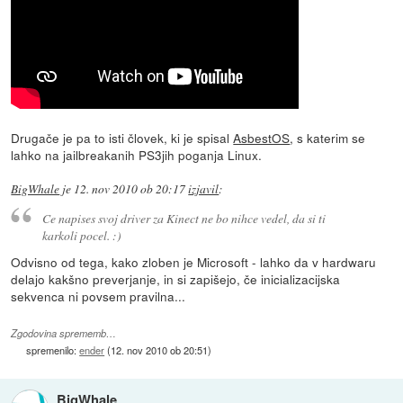
Drugače je pa to isti človek, ki je spisal
AsbestOS
, s katerim se
lahko na jailbreakanih PS3jih poganja Linux.
BigWhale
je
12. nov 2010 ob 20:17
izjavil
:
Ce napises svoj driver za Kinect ne bo nihce vedel, da si ti
karkoli pocel. :)
Odvisno od tega, kako zloben je Microsoft - lahko da v hardwaru
delajo kakšno preverjanje, in si zapišejo, če inicializacijska
sekvenca ni povsem pravilna...
Zgodovina sprememb…
spremenilo:
ender
(
12. nov 2010 ob 20:51
)
BigWhale