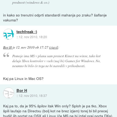
prednost (windows & co.)
in kako so trenutni odprti standardi mahanja po zraku? šaflanje
vakuma?
techfreak :)
::
12. nov 2010, 18:20
Bor H
je
12. nov 2010 ob 17:27
izjavil
:
Pomoje ima MS v planu sam prenest Kinect na winse, tako kot
deluje Xbox kontroler v vseh (naj bi) Games for Windows. No,
neumno bi bilo če tega ne bi naredili v prihodnosti.
Kaj pa Linux in Mac OS?
Bor H
::
12. nov 2010, 18:37
Kaj pa to, da je 95% špilov itak Win only? Sploh je pa tko, Xbox
špili laufajo na Directxu (bolj kot ne brez izjem) torej bi bil precej
hudič jih portat na OSX ali Linux (če MS ne bi izdal prej porta DXa),