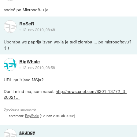
sodeč po Microsoft-u je
RoSeR
::
12. nov 2010, 08:48
Uporaba wc paprija izven wc-ja je tudi zloraba ... po microsoftovu?
:);)
BigWhale
::
12. nov 2010, 08:58
URL na izjavo MSja?
Don't mind me, sem nasel.
http://news.cnet.com/8301-13772_3-
20021...
Zgodovina sprememb…
spremenil:
BigWhale
(
12. nov 2010 ob 09:02
)
squngy