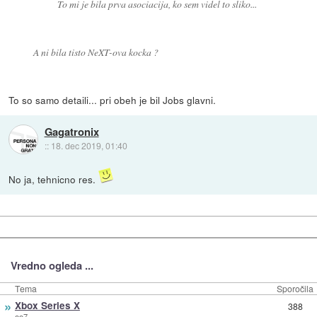
To mi je bila prva asociacija, ko sem videl to sliko...
A ni bila tisto NeXT-ova kocka ?
To so samo detaili... pri obeh je bil Jobs glavni.
Gagatronix
::
18. dec 2019, 01:40
No ja, tehnicno res.
Vredno ogleda ...
Tema
Sporočila
»
Xbox Series X
388
oo7