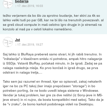
bedarija
::
17. dec 2019, 16:03
težko verjamem da bo šlo za sprotno loudanje, ker skini za 4k so
lahko veliki tudi po par GB, kar ne bi šlo na trenutnih povezavah. al
se greš cloud compute in maš celotno igro drugje in jo stremaš na
konzolo al maš pa v celoti lokalno nameščeno.
Jst
::
17. dec 2019, 19:27
Saj lahko iz BluRaya prebereš samo stvari, ki jih rabiš trenutno. In
"inštalacija" v klasičnem smislu ni potrebna, ampak hitro nalaganje
iz SSDja. Vstaviš BluRay, počakaš minuto, in že igraš. Zadaj se pa
nalaga naslednja misija. Ko prvo končaš in igraš drugo, se prva
odstrani in nalaga tretja,...
Tako sem jaz razumel en thread, kjer so opisovali, zakaj nekaterih
iger ne bo za PC takoj (ker imajo prepočasen "storage") in bo
potreben porting, če ne bodo uvedli istega sistema v Windowse.
Vendar je tukaj problem, ker gre za dve rešitvi (iz Sony-jeve in MS-
jeve strani) in ni nujno, da bosta kompatibilni med seboj. Tako da je
še "v zraku", če bomo karkoli podobnega videli na Desktopu.