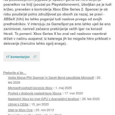
posnetkov na liniji (povzet po Playstationovem), izboljšan pa je tudi
križec, prenešen s kontrolerja Xbox Elite Series 2. Spencer je ob
robu poudarjal polno združljivost po xboxih za nazaj, se pravi -
(hihi) bo lahko poganjal tudi naslove prvega od svojih
XBSeX
predhodnikov. V intervjuju za GameSpot pa smo lahko ujeli še eno
zanimivost, namreč začasno prekinjanje večih iger na konzoli
hkrati. To pomeni: Xbox Series X bo znal več naslovov naenkrat
držati v načinu
, iz katerega jih bo mogoče hitro priklicati v
suspend
delovanje (trenutno lahko zgolj enega).
17 komentarjev
Preberite si še…
Vodja Xboxa Phil Spencer in Sarah Bond zapuščata Microsoft
::
20.
feb 2026
Microsoft podražil konzole Xbox
::
1. maj 2025
Pogled v drobovje naslednjega Xboxa
::
17. mar 2020
Naslednji Xbox bo imel GPU z dvanajstimi teraflopi
::
26. feb 2020
Utrinki s CESa
::
15. jan 2020
Izšel je Xbox One
::
23. nov 2013