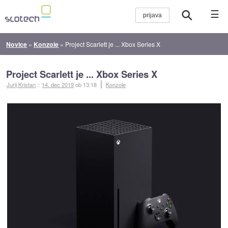
☰
Novice
»
Konzole
»
Project Scarlett je ... Xbox Series X
Project Scarlett je ... Xbox Series X
Jurij Kristan
::
14. dec 2019
ob 13:18
Konzole