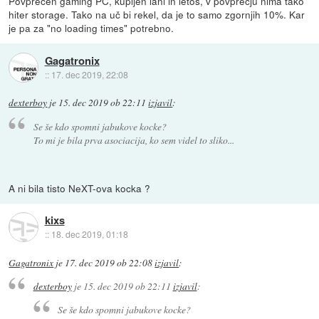
Povprečen gaming PC, kupljen lani in letos, v povprečju nima tako
hiter storage. Tako na uč bi rekel, da je to samo zgornjih 10%. Kar
je pa za "no loading times" potrebno.
Gagatronix
::
17. dec 2019, 22:08
dexterboy
je
15. dec 2019 ob 22:11
izjavil
:
Se še kdo spomni jabukove kocke?
To mi je bila prva asociacija, ko sem videl to sliko...
A ni bila tisto NeXT-ova kocka ?
kixs
::
18. dec 2019, 01:18
Gagatronix
je
17. dec 2019 ob 22:08
izjavil
:
dexterboy
je
15. dec 2019 ob 22:11
izjavil
:
Se še kdo spomni jabukove kocke?