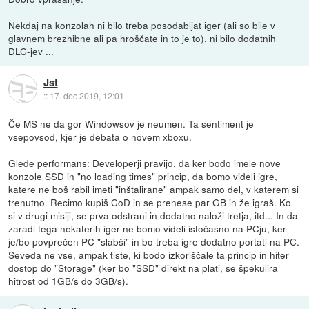
Nekdaj na konzolah ni bilo treba posodabljat iger (ali so bile v
glavnem brezhibne ali pa hroščate in to je to), ni bilo dodatnih
DLC-jev ...
Jst
::
17. dec 2019, 12:01
Če MS ne da gor Windowsov je neumen. Ta sentiment je
vsepovsod, kjer je debata o novem xboxu.
Glede performans: Developerji pravijo, da ker bodo imele nove
konzole SSD in "no loading times" princip, da bomo videli igre,
katere ne boš rabil imeti "inštalirane" ampak samo del, v katerem si
trenutno. Recimo kupiš CoD in se prenese par GB in že igraš. Ko
si v drugi misiji, se prva odstrani in dodatno naloži tretja, itd... In da
zaradi tega nekaterih iger ne bomo videli istočasno na PCju, ker
je/bo povprečen PC "slabši" in bo treba igre dodatno portati na PC.
Seveda ne vse, ampak tiste, ki bodo izkoriščale ta princip in hiter
dostop do "Storage" (ker bo "SSD" direkt na plati, se špekulira
hitrost od 1GB/s do 3GB/s).