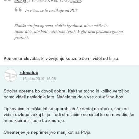
dronyx
je
16. dec 2019 ob 14:59
izjavil
:
In v čem se to razlikuje od PC?
Slabša strojna oprema, slabša igralnost, nima miške in
tipkovnice, aimboti v strelskih igrah. V glavnem peasants gonna
peasant.
Komentar človeka, ki v življenju konzole še ni videl od blizu.
rdecaluc
::
16. dec 2019, 16:08
Strojna oprema bo dovolj dobra. Kakšna točno in koliko verzij bo,
bomo videli naslednje leto. Načeloma dela vse out-of-the-box.
Tipkovnico in miško lahko uporabljaš že sedaj na xboxu, sam ne
vidim razloga zakaj bi jo. Tudi streljačine so simpl ko se navadiš, še
hendikipirami ljudje bp zmorejo.
Cheaterjev je neprimerljivo manj kot na PCju.