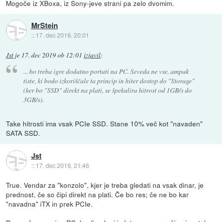
Mogoče iz XBoxa, iz Sony-jeve strani pa zelo dvomim.
MrStein
::
17. dec 2019, 20:01
Jst
je
17. dec 2019 ob 12:01
izjavil
:
... bo treba igre dodatno portati na PC. Seveda ne vse, ampak
tiste, ki bodo izkoriščale ta princip in hiter dostop do "Storage"
(ker bo "SSD" direkt na plati, se špekulira hitrost od 1GB/s do
3GB/s).
Take hitrosti ima vsak PCIe SSD. Stane 10% več kot "navaden"
SATA SSD.
Jst
::
17. dec 2019, 21:46
True. Vendar za "konzolo", kjer je treba gledati na vsak dinar, je
prednost, če so čipi direkt na plati. Če bo res; če ne bo kar
"navadna" iTX in prek PCIe.