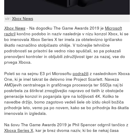
vir:
Xbox News
- Na dogodku The Game Awards 2019 je
Microsoft
Xbox News
razkril
končno podobo in naziv naslednje v nizu konzol Xbox, ki se
bo imenovala Xbox Series X ter imela za obtelevizno igričarsko
škatlo neznačilno stolpičasto ohišje. V točnejše tehnične
podrobnosti se prisotni še vedno niso spuščali, so pa pokazali
prenovljeni kontroler in obljubili združljivost iger za nazaj, vse do
prvega Xboxa.
Poleti so na sejmu E3 pri Microsoftu
podražili
z naslednikom Xboxa
One, ki je imel takrat še delovno ime Project Scarlett. Naveza
AMDjevih centralnega in grafičnega procesorja ter SSDja naj bi
poskrbela za štirikrat zmogljivejšo napravo od tistih iz obstoječe
generacije konzol in poganjala igre na ločljivosti 4K. Koliko te
navedbe držijo, bomo zagotovo vedeli šele ob izidu okoli božiča
prihodnje leto, vemo pa po novem, kako se bo prihodnja iks-škatla
imenovala in izgledala.
Na šovu The Game Awards 2019 je Phil Spencer odgrnil tančico z
Xboxa Series X
, kar je brez dvoma naziv, ki bo še nekaj časa