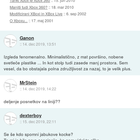
Tanki Xbox je Xbox 360
::
15. jun 2010
Manjši tudi Xbox 360?
::
18. mar 2010
Modificirani XBoxi in XBox Live
::
6. sep 2002
O Xboxu...
::
17. maj 2001
Ganon
::
14. dec 2019, 13:51
Izgleda fenomenalno. Minimalistično, z mat površino, nobene
svetleče plastike ... In kot stolp tudi zasede manj prostora. Sem
vesel, da bo obstajala polna združljivost za nazaj, to je velik plus.
MrStein
::
14. dec 2019, 14:22
deljenje posnetkov na liniji??
dexterboy
::
15. dec 2019, 22:11
Se še kdo spomni jabukove kocke?
To mi je bila prva asociacija, ko sem videl to sliko...