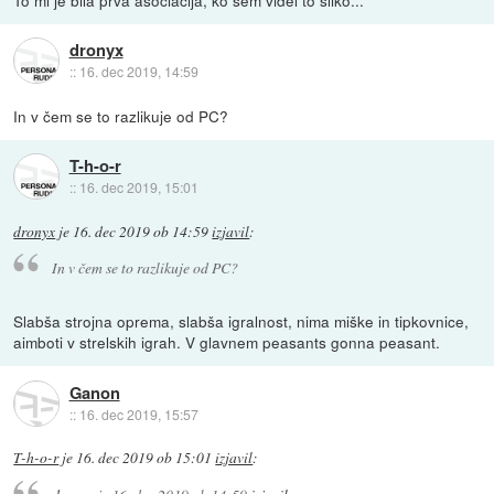
dronyx
::
16. dec 2019, 14:59
In v čem se to razlikuje od PC?
T-h-o-r
::
16. dec 2019, 15:01
dronyx
je
16. dec 2019 ob 14:59
izjavil
:
In v čem se to razlikuje od PC?
Slabša strojna oprema, slabša igralnost, nima miške in tipkovnice,
aimboti v strelskih igrah. V glavnem peasants gonna peasant.
Ganon
::
16. dec 2019, 15:57
T-h-o-r
je
16. dec 2019 ob 15:01
izjavil
: