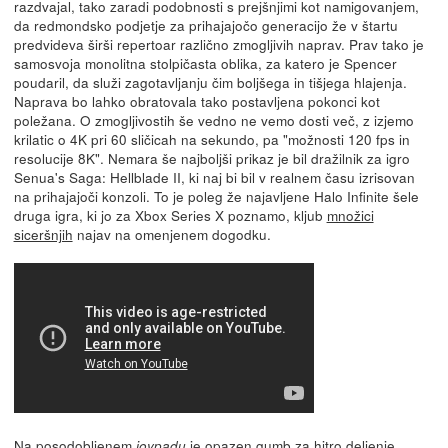
razdvajal, tako zaradi podobnosti s prejšnjimi kot namigovanjem,
da redmondsko podjetje za prihajajočo generacijo že v štartu
predvideva širši repertoar različno zmogljivih naprav. Prav tako je
samosvoja monolitna stolpičasta oblika, za katero je Spencer
poudaril, da služi zagotavljanju čim boljšega in tišjega hlajenja.
Naprava bo lahko obratovala tako postavljena pokonci kot
poležana. O zmogljivostih še vedno ne vemo dosti več, z izjemo
krilatic o 4K pri 60 sličicah na sekundo, pa "možnosti 120 fps in
resolucije 8K". Nemara še najboljši prikaz je bil dražilnik za igro
Senua's Saga: Hellblade II, ki naj bi bil v realnem času izrisovan
na prihajajoči konzoli. To je poleg že najavljene Halo Infinite šele
druga igra, ki jo za Xbox Series X poznamo, kljub
množici
siceršnjih
najav na omenjenem dogodku.
Na posodobljenem
je opazen gumb za hitro deljenje
joypadu