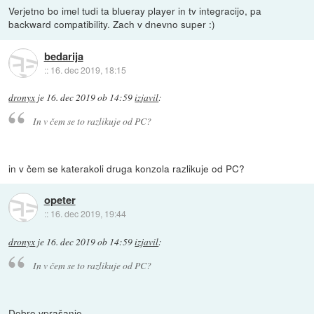
Verjetno bo imel tudi ta blueray player in tv integracijo, pa
backward compatibility. Zach v dnevno super :)
bedarija
::
16. dec 2019, 18:15
dronyx
je
16. dec 2019 ob 14:59
izjavil
:
In v čem se to razlikuje od PC?
in v čem se katerakoli druga konzola razlikuje od PC?
opeter
::
16. dec 2019, 19:44
dronyx
je
16. dec 2019 ob 14:59
izjavil
:
In v čem se to razlikuje od PC?
Dobro vprašanje.