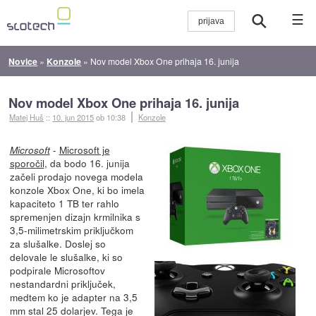
☰
Novice
»
Konzole
»
Nov model Xbox One prihaja 16. junija
Nov model Xbox One prihaja 16. junija
Matej Huš
::
10. jun 2015
ob 10:38
Konzole
-
Microsoft je
Microsoft
sporočil
, da bodo 16. junija
začeli prodajo novega modela
konzole Xbox One, ki bo imela
kapaciteto 1 TB ter rahlo
spremenjen dizajn krmilnika s
3,5-milimetrskim priključkom
za slušalke. Doslej so
delovale le slušalke, ki so
podpirale Microsoftov
nestandardni priključek,
medtem ko je adapter na 3,5
mm stal 25 dolarjev. Tega je