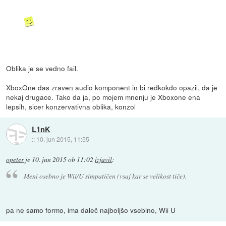
Oblika je se vedno fail.
XboxOne das zraven audio komponent in bi redkokdo opazil, da je
nekaj drugace. Tako da ja, po mojem mnenju je Xboxone ena
lepsih, sicer konzervativna oblika, konzol
L1nK
::
10. jun 2015, 11:55
opeter
je
10. jun 2015 ob 11:02
izjavil
:
Meni osebno je Wii/U simpatičen (vsaj kar se velikost tiče).
pa ne samo formo, ima daleč najboljšo vsebino, Wii U