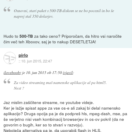
Osnovni, stari paket s 500-TB diskom se ne bo pocenil in bo še
naprej stal 350 dolarjev.
Hudo to
za tako ceno? Priporočam, da hitro vsi naročite
500-TB
čim več teh Xboxov, saj je to nakup DESETLETJA!
pirlo
::
10. jun 2015, 22:47
iloveboobz
je
10. jun 2015 ob 17:50
izjavil
:
Za video streaming maš namenske aplikacije al pa html5.
Next ?
Jaz mislim zaščitene streame, ne youtube videje.
Ker je lažje spisat appe za vse os-e ali zakaj bi delal namensko
aplikacijo? Druga opcija pa je da podpreš hls, mpeg-dash, mse, pa
še verjetno nisi vseh kombinacij browserjev in os-ov pokril (da ne
govorim o bugih, ker so to stvari v razvoju).
Neboleča alternativa pa je, da uporabiš flash in HLS.