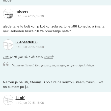
mtosev
::
10. jun 2015, 14:29
glede ta je to bolj komp kot konzola oz to je x86 konzola, a ima ta
neki soboden brskalnih za browsanje neta?
66speeder66
::
10. jun 2015, 16:03
Tr0n
je
10. jun 2015 ob 13:31
izjavil
:
Napacen thread. Eno je konzola, drugo pa operacijski sistem.
Namen je pa isti, SteamOS bo tudi na konzoli(Steam mašini), kot
na custom pc-ju.
L1nK
::
10. jun 2015, 16:06