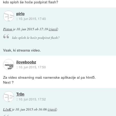
kdo sploh še hoče podpirat flash?
pirlo
::
10. jun 2015, 17:40
Piston
je
10. jun 2015 ob 17:19
izjavil
:
kdo sploh še hoče podpirat flash?
Vsak, ki streama video.
iloveboobz
::
10. jun 2015, 17:50
Za video streaming maš namenske aplikacije al pa html5.
Next ?
Tr0n
::
10. jun 2015, 17:52
L1nK
je
10. jun 2015 ob 16:06
izjavil
: