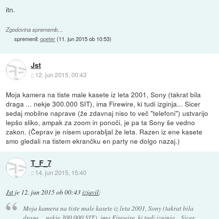
itn.
Zgodovina sprememb…
spremenil:
opeter
(
11. jun 2015 ob 10:53
)
Jst
::
12. jun 2015, 00:43
Moja kamera na tiste male kasete iz leta 2001, Sony (takrat bila
draga ... nekje 300.000 SIT), ima Firewire, ki tudi izginja... Sicer
sedaj mobilne naprave (že zdavnaj niso to več "telefoni") ustvarijo
lepšo sliko, ampak za zoom in ponoči, je pa ta Sony še vedno
zakon. (Čeprav je nisem uporabljal že leta. Razen iz ene kasete
smo gledali na tistem ekrančku en party ne dolgo nazaj.)
T_F_7
::
14. jun 2015, 15:40
Jst
je
12. jun 2015 ob 00:43
izjavil
:
Moja kamera na tiste male kasete iz leta 2001, Sony (takrat bila
draga ... nekje 300.000 SIT), ima Firewire, ki tudi izginja... Sicer