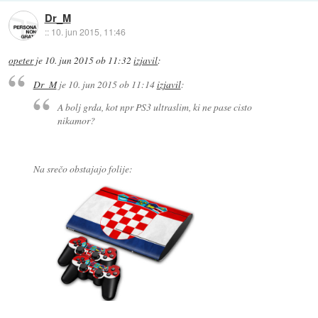
Dr_M
::
10. jun 2015, 11:46
opeter
je
10. jun 2015 ob 11:32
izjavil
:
Dr_M
je
10. jun 2015 ob 11:14
izjavil
:
A bolj grda, kot npr PS3 ultraslim, ki ne pase cisto
nikamor?
Na srečo obstajajo folije: