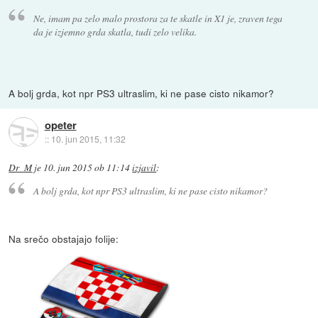
Ne, imam pa zelo malo prostora za te skatle in X1 je, zraven tega
da je izjemno grda skatla, tudi zelo velika.
A bolj grda, kot npr PS3 ultraslim, ki ne pase cisto nikamor?
opeter
::
10. jun 2015, 11:32
Dr_M
je
10. jun 2015 ob 11:14
izjavil
:
A bolj grda, kot npr PS3 ultraslim, ki ne pase cisto nikamor?
Na srečo obstajajo folije: