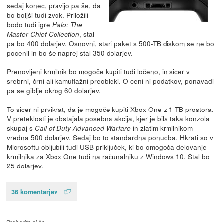
sedaj konec, pravijo pa še, da
bo boljši tudi zvok. Priložili
bodo tudi igre
Halo: The
, stal
Master Chief Collection
pa bo 400 dolarjev. Osnovni, stari paket s 500-TB diskom se ne bo
pocenil in bo še naprej stal 350 dolarjev.
Prenovljeni krmilnik bo mogoče kupiti tudi ločeno, in sicer v
srebrni, črni ali kamuflažni preobleki. O ceni ni podatkov, ponavadi
pa se giblje okrog 60 dolarjev.
To sicer ni prvikrat, da je mogoče kupiti Xbox One z 1 TB prostora.
V preteklosti je obstajala posebna akcija, kjer je bila taka konzola
skupaj s
in zlatim krmilnikom
Call of Duty Advanced Warfare
vredna 500 dolarjev. Sedaj bo to standardna ponudba. Hkrati so v
Microsoftu obljubili tudi USB priključek, ki bo omogoča delovanje
krmilnika za Xbox One tudi na računalniku z Windows 10. Stal bo
25 dolarjev.
36 komentarjev
Preberite si še…