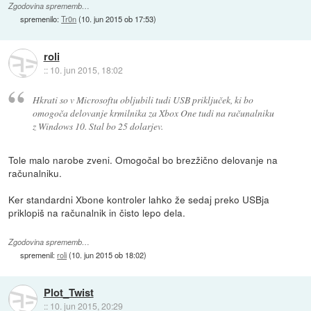
Zgodovina sprememb…
spremenilo:
Tr0n
(
10. jun 2015 ob 17:53
)
roli
::
10. jun 2015, 18:02
Hkrati so v Microsoftu obljubili tudi USB priključek, ki bo
omogoča delovanje krmilnika za Xbox One tudi na računalniku
z Windows 10. Stal bo 25 dolarjev.
Tole malo narobe zveni. Omogočal bo brezžično delovanje na
računalniku.
Ker standardni Xbone kontroler lahko že sedaj preko USBja
priklopiš na računalnik in čisto lepo dela.
Zgodovina sprememb…
spremenil:
roli
(
10. jun 2015 ob 18:02
)
Plot_Twist
::
10. jun 2015, 20:29