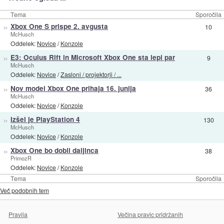
Tema
Sporočila
»
Xbox One S prispe 2. avgusta
10
McHusch
Oddelek:
Novice
/
Konzole
»
E3: Oculus Rift in Microsoft Xbox One sta lepi par
9
McHusch
Oddelek:
Novice
/
Zasloni / projektorji / ...
»
Nov model Xbox One prihaja 16. junija
36
McHusch
Oddelek:
Novice
/
Konzole
»
Izšel je PlayStation 4
130
McHusch
Oddelek:
Novice
/
Konzole
»
Xbox One bo dobil daljinca
38
PrimozR
Oddelek:
Novice
/
Konzole
Tema
Sporočila
Več podobnih tem
Pravila
Večina pravic pridržanih