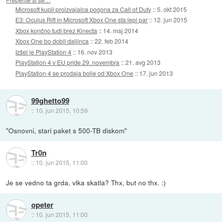
Microsoft kupil proizvajalca pogona za Call of Duty
::
5. okt 2015
E3: Oculus Rift in Microsoft Xbox One sta lepi par
::
12. jun 2015
Xbox končno tudi brez Kinecta
::
14. maj 2014
Xbox One bo dobil daljinca
::
22. feb 2014
Izšel je PlayStation 4
::
16. nov 2013
PlayStation 4 v EU pride 29. novembra
::
21. avg 2013
PlayStation 4 se prodaja bolje od Xbox One
::
17. jun 2013
99ghetto99
::
10. jun 2015, 10:59
"Osnovni, stari paket s 500-TB diskom"
Tr0n
::
10. jun 2015, 11:00
Je se vedno ta grda, vlka skatla? Thx, but no thx. :)
opeter
::
10. jun 2015, 11:00