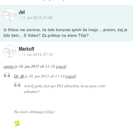
Jst
::
11. jun 2015, 01:04
Iz firbca me zanima, če tele konzole sploh še imajo
...ammm, kaj je
S Video? Za priklop na stare TVje?
bilo tisto...
Markoff
::
11. jun 2015, 07:13
opeter
je
10. jun 2015 ob 11:32
izjavil
:
Dr_M
je
10. jun 2015 ob 11:14
izjavil
:
A bolj grda, kot npr PS3 ultraslim, ki ne pase cisto
nikamor?
Na srečo obstajajo folije: