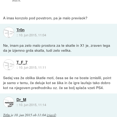
much.
A imas konzolo pod povstrom, pa je malo previsok?
Tr0n
::
10. jun 2015, 11:04
Ne, imam pa zelo malo prostora za te skatle in X1 je, zraven tega
da je izjemno grda skatla, tudi zelo velika.
T_F_7
::
10. jun 2015, 11:11
Sedaj vas že oblika škatle moti, česa se še ne boste izmislili, point
je samo v temu, če deluje kot se šika in če igre laufajo tako dobro
kot na njegovem predhodniku oz. če se bolj splača vzeti PS4.
Dr_M
::
10. jun 2015, 11:14
Tr0n
je
10. jun 2015 ob 11:04
izjavil
: