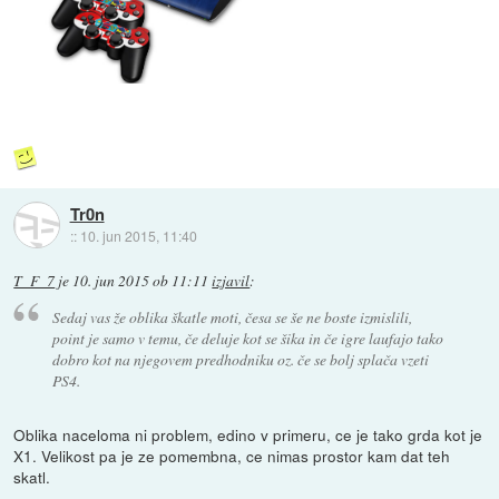
Tr0n
::
10. jun 2015, 11:40
T_F_7
je
10. jun 2015 ob 11:11
izjavil
:
Sedaj vas že oblika škatle moti, česa se še ne boste izmislili,
point je samo v temu, če deluje kot se šika in če igre laufajo tako
dobro kot na njegovem predhodniku oz. če se bolj splača vzeti
PS4.
Oblika naceloma ni problem, edino v primeru, ce je tako grda kot je
X1. Velikost pa je ze pomembna, ce nimas prostor kam dat teh
skatl.