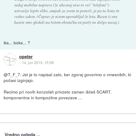
sedaj mobilne naprave (že zdavnaj niso to več "telefoni")
ustvarijo lepšo sliko, ampak za zoom in ponoči, je pa ta Sony še
vedno zakon. (Čeprav je nisem uporabljal že leta. Razen iz ene
kasete smo gledali na tistem ekrančku en party ne dolgo nazaj.)
iks... boks... ?
opeter
::
14. jun 2015, 15:58
@T_F_7: Jst je to napisal zato, ker zgoraj govorimo o vmesnikih, ki
počasi izginjajo.
Recimo pri novih konzolah privzeto zaman iščeš SCART,
komponentne in kompozitne povezave ...
Vredno ogleda ...