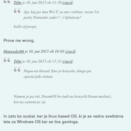
Tr0n
je
10. jun 2015 ob 11:58
izjavil
:
Aja, kaj pa ima Wii U za eno vsebino, razen 1st
party Nintendo zadev? :) Splatoon?
balls of poopy
Prove me wrong.
66speeder66
je
10. jun 2015 ob 16:03
izjavil
:
Tr0n
je
10. jun 2015 ob 13:31
izjavil
:
Napacen thread. Eno je konzola, drugo pa
operacijski sistem.
Namen je pa isti, SteamOS bo tudi na konzoli(Steam mašini),
kot na custom pc-ju.
In zato bo suckal, ker je linux based OS, ki je se vedno svetlobna
leta za Windows OS kar se tice gaminga.