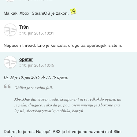
Ma kaki Xbox, SteamOS je zakon.
Tr0n
::
10. jun 2015, 13:31
Napacen thread. Eno je konzola, drugo pa operacijski sistem.
opeter
::
10. jun 2015, 13:45
Dr_M
je
10. jun 2015 ob 11:46
izjavil
:
Oblika je se vedno fail.
XboxOne das zraven audio komponent in bi redkokdo opazil, da
je nekaj drugace. Tako da ja, po mojem mnenju je Xboxone ena
lepsih, sicer konzervativna oblika, konzol
Dobro, to je res. Najlepši PS3 je bil verjetno navadni mat Slim
model.