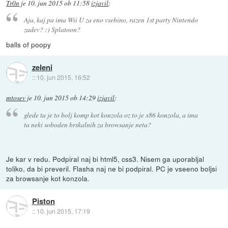
Tr0n
je
10. jun 2015 ob 11:58
izjavil
:
Aja, kaj pa ima Wii U za eno vsebino, razen 1st party Nintendo
zadev? :) Splatoon?
balls of poopy
zeleni
::
10. jun 2015, 16:52
mtosev
je
10. jun 2015 ob 14:29
izjavil
:
glede ta je to bolj komp kot konzola oz to je x86 konzola, a ima
ta neki soboden brskalnih za browsanje neta?
Je kar v redu. Podpiral naj bi html5, css3. Nisem ga uporabljal
toliko, da bi preveril. Flasha naj ne bi podpiral. PC je vseeno boljsi
za browsanje kot konzola.
Piston
::
10. jun 2015, 17:19