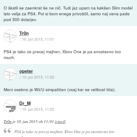
O škatli se zaenkrat še ne nič. Tudi jaz upam na kakšen Slim model
isto velja za PS4. Pol si bom enega privoščil, samo naj cena pade
pod 300 dolarjev.
Tr0n
::
10. jun 2015, 11:01
PS4 je tako ze precej majhen, Xbox One je pa enostavno too
much.
opeter
::
10. jun 2015, 11:02
Meni osebno je Wii/U simpatičen (vsaj kar se velikost tiče).
Dr_M
::
10. jun 2015, 11:02
Tr0n
je
10. jun 2015 ob 11:01
izjavil
:
PS4 je tako ze precej majhen, Xbox One je pa enostavno too