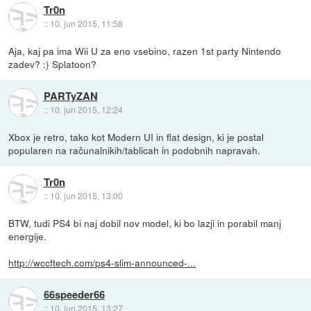
Tr0n
::
10. jun 2015, 11:58
Aja, kaj pa ima Wii U za eno vsebino, razen 1st party Nintendo
zadev? :) Splatoon?
PARTyZAN
::
10. jun 2015, 12:24
Xbox je retro, tako kot Modern UI in flat design, ki je postal
popularen na računalnikih/tablicah in podobnih napravah.
Tr0n
::
10. jun 2015, 13:00
BTW, tudi PS4 bi naj dobil nov model, ki bo lazji in porabil manj
energije.
http://wccftech.com/ps4-slim-announced-...
66speeder66
::
10. jun 2015, 13:27