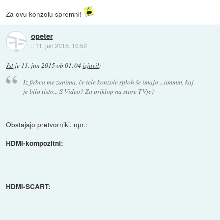
Za ovu konzolu spremni!
opeter
::
11. jun 2015, 10:52
Jst
je
11. jun 2015 ob 01:04
izjavil
:
Iz firbca me zanima, če tele konzole sploh še imajo
...ammm, kaj
je bilo tisto...
S Video? Za priklop na stare TVje?
Obstajajo pretvorniki, npr.:
HDMI-kompozitni:
HDMI-SCART: