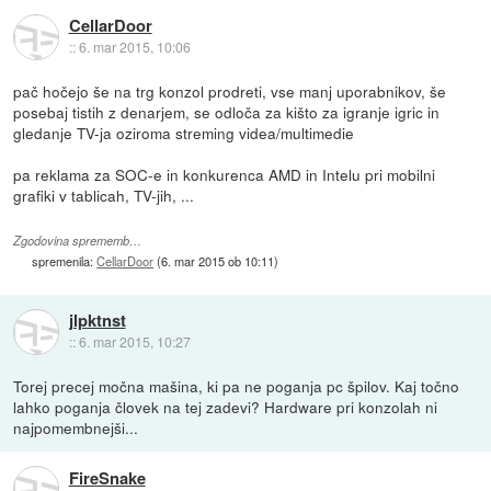
CellarDoor
::
6. mar 2015, 10:06
pač hočejo še na trg konzol prodreti, vse manj uporabnikov, še
posebaj tistih z denarjem, se odloča za kišto za igranje igric in
gledanje TV-ja oziroma streming videa/multimedie
pa reklama za SOC-e in konkurenca AMD in Intelu pri mobilni
grafiki v tablicah, TV-jih, ...
Zgodovina sprememb…
spremenila:
CellarDoor
(
6. mar 2015 ob 10:11
)
jlpktnst
::
6. mar 2015, 10:27
Torej precej močna mašina, ki pa ne poganja pc špilov. Kaj točno
lahko poganja človek na tej zadevi? Hardware pri konzolah ni
najpomembnejši...
FireSnake