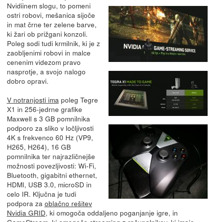
Nvidiinem slogu, to pomeni
ostri robovi, mešanica sijoče
in mat črne ter zelene barve,
ki žari ob prižgani konzoli.
Poleg sodi tudi krmilnik, ki je z
zaobljenimi robovi in malce
cenenim videzom pravo
nasprotje, a svojo nalogo
dobro opravi.
V notranjosti ima
poleg Tegre
X1 in 256-jedrne grafike
Maxwell s 3 GB pomnilnika
podporo za sliko v ločljivosti
4K s frekvenco 60 Hz (VP9,
H265, H264), 16 GB
pomnilnika ter najrazličnejše
možnosti povezljivosti: Wi-Fi,
Bluetooth, gigabitni ethernet,
HDMI, USB 3.0, microSD in
celo IR. Ključna je tudi
podpora za
oblačno rešitev
Nvidia GRID
, ki omogoča oddaljeno poganjanje igre, in
GameStream, ki omogoča streaming z računalnikov, ki imajo