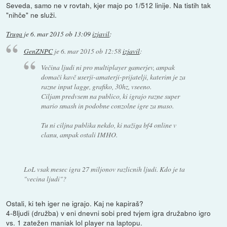
Seveda, samo ne v rovtah, kjer majo po 1/512 linije. Na tistih tak
"nihče" ne služi.
Truga
je
6. mar 2015 ob 13:09
izjavil
:
GenZNPC
je
6. mar 2015 ob 12:58
izjavil
:
Večina ljudi ni pro multiplayer gamerjev, ampak
domači kavč userji-amaterji-prijatelji, katerim je za
razne input lagge, grafiko, 30hz, vseeno.
Ciljam predvsem na publico, ki igrajo razne super
mario smash in podobne conzolne igre za maso.
Tu ni ciljna publika nekdo, ki nažiga bf4 online v
clanu, ampak ostali IMHO.
LoL vsak mesec igra 27 miljonov razlicnih ljudi. Kdo je ta
"vecina ljudi"?
Ostali, ki teh iger ne igrajo. Kaj ne kapiraš?
4-8ljudi (družba) v eni dnevni sobi pred tvjem igra družabno igro
vs. 1 zatežen maniak lol player na laptopu.