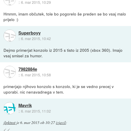
::
6. mar 2015, 10:29
Hmmm, imam občutek, tole bo pogorelo še preden se bo vsaj malo
prijelo :)
Superboyy
::
6. mar 2015, 10:42
Dejmo primerjat konzolo iz 2015 s tisto iz 2005 (xbox 360). Imajo
vsaj smisel za humor.
7982884e
::
6. mar 2015, 10:58
primerjajo njihovo konzolo s konzolo, ki je se vedno precej v
uporabi. nic nenavadnega v tem.
Mavrik
::
6. mar 2015, 11:02
jlpktnst
je
6. mar 2015 ob 10:27
izjavil
: