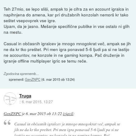
Teh 27mio, se lepo sliši, ampak to je cifra za en account igralca in
napihnjena do amena, kar pri družabnih konzolah nemorš kr tako
seštet vsepovprek vse igre.
Upam, da je jasno. Mešanje specifične publike in vse ostalo ni glih
na mestu.
Casual in občasnih igralcev je mnogo mnogokrat več, ampak se jih
ne da kr tko preštet. Pri men igra ponavad 5-6 ljudi pa si ne lastijo
ne accountov, ne konzole in ne gaming kompa. Pač druženje in
igranje offline multiplayer igric se temu reče.
Zgodovina sprememb…
spremenil:
GenZNPC
(
6. mar 2015 ob 13:24
)
Truga
::
6. mar 2015, 13:27
GenZNPC
je
6. mar 2015 ob 13:22
izjavil
:
Casual in občasnih igralcev je mnogo mnogokrat več, ampak se
jih ne da kr tko preštet. Pri men igra ponavad 5-6 ljudi pa si ne
lastijo ne accountov, ne konzole in ne gaming kompa. Pač