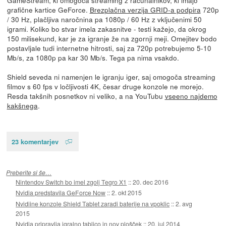
grafične kartice GeForce.
Brezplačna verzija GRID-a podpira
720p
/ 30 Hz, plačljiva naročnina pa 1080p / 60 Hz z vključenimi 50
igrami. Koliko bo stvar imela zakasnitve - testi kažejo, da okrog
150 milisekund, kar je za igranje že na zgornji meji. Omejitev bodo
postavljale tudi internetne hitrosti, saj za 720p potrebujemo 5-10
Mb/s, za 1080p pa kar 30 Mb/s. Tega pa nima vsakdo.
Shield seveda ni namenjen le igranju iger, saj omogoča streaming
filmov s 60 fps v ločljivosti 4K, česar druge konzole ne morejo.
Resda takšnih posnetkov ni veliko, a na YouTubu
vseeno najdemo
kakšnega
.
23 komentarjev
Preberite si še…
Nintendov Switch bo imel zgolj Tegro X1
::
20. dec 2016
Nvidia predstavila GeForce Now
::
2. okt 2015
Nvidiine konzole Shield Tablet zaradi baterije na vpoklic
::
2. avg
2015
Nvidia pripravlja igralno tablico in nov plošček
::
20. jul 2014