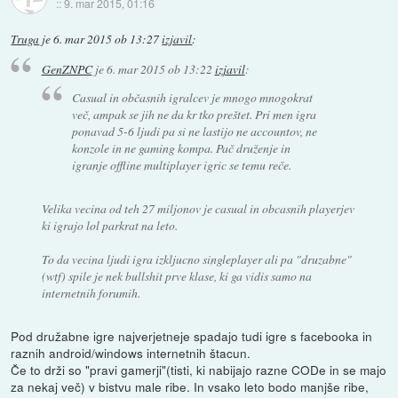
::
9. mar 2015, 01:16
Truga
je
6. mar 2015 ob 13:27
izjavil
:
GenZNPC
je
6. mar 2015 ob 13:22
izjavil
:
Casual in občasnih igralcev je mnogo mnogokrat
več, ampak se jih ne da kr tko preštet. Pri men igra
ponavad 5-6 ljudi pa si ne lastijo ne accountov, ne
konzole in ne gaming kompa. Pač druženje in
igranje offline multiplayer igric se temu reče.
Velika vecina od teh 27 miljonov je casual in obcasnih playerjev
ki igrajo lol parkrat na leto.
To da vecina ljudi igra izkljucno singleplayer ali pa "druzabne"
(wtf) spile je nek bullshit prve klase, ki ga vidis samo na
internetnih forumih.
Pod družabne igre najverjetneje spadajo tudi igre s facebooka in
raznih android/windows internetnih štacun.
Če to drži so "pravi gamerji"(tisti, ki nabijajo razne CODe in se majo
za nekaj več) v bistvu male ribe. In vsako leto bodo manjše ribe,