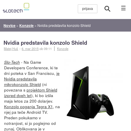
☰
Novice
»
Konzole
»
Nvidia predstavila konzolo Shield
Nvidia predstavila konzolo Shield
Matej Huš
::
6. mar 2015
ob 09:11
Konzole
- Na Game
Slo-Tech
Developers Conference, ki te
dni poteka v San Franciscu,
je
Nvidia predstavila
mikrokonzolo Shield
(ni
povezana s
projektom Shield
izpred dveh let
), ki bo izšla
maja letos za 200 dolarjev.
Konzolo poganja Tegra X1
, na
njej pa teče Android TV.
Preden pokukamo v
notranjost, si jo poglejmo od
zunaj. Oblikovana je v