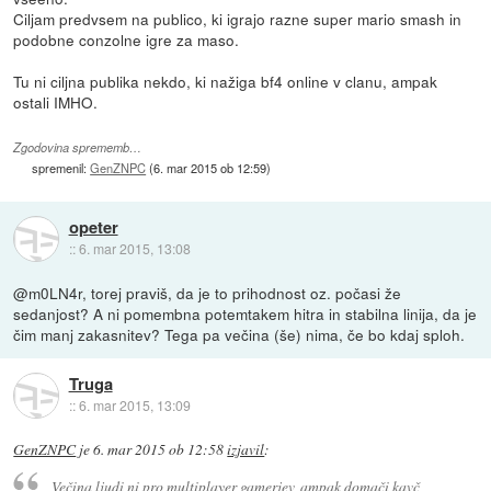
Ciljam predvsem na publico, ki igrajo razne super mario smash in
podobne conzolne igre za maso.
Tu ni ciljna publika nekdo, ki nažiga bf4 online v clanu, ampak
ostali IMHO.
Zgodovina sprememb…
spremenil:
GenZNPC
(
6. mar 2015 ob 12:59
)
opeter
::
6. mar 2015, 13:08
@m0LN4r, torej praviš, da je to prihodnost oz. počasi že
sedanjost? A ni pomembna potemtakem hitra in stabilna linija, da je
čim manj zakasnitev? Tega pa večina (še) nima, če bo kdaj sploh.
Truga
::
6. mar 2015, 13:09
GenZNPC
je
6. mar 2015 ob 12:58
izjavil
:
Večina ljudi ni pro multiplayer gamerjev, ampak domači kavč