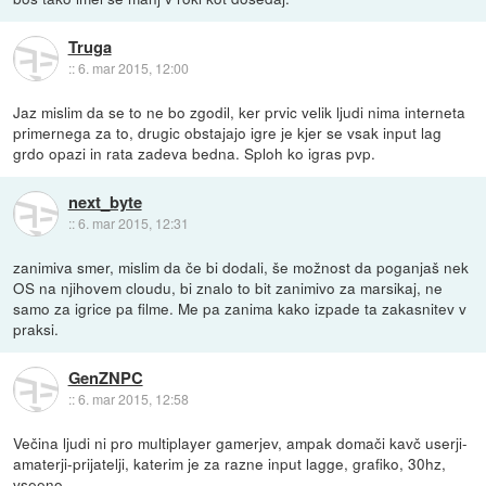
Truga
::
6. mar 2015, 12:00
Jaz mislim da se to ne bo zgodil, ker prvic velik ljudi nima interneta
primernega za to, drugic obstajajo igre je kjer se vsak input lag
grdo opazi in rata zadeva bedna. Sploh ko igras pvp.
next_byte
::
6. mar 2015, 12:31
zanimiva smer, mislim da če bi dodali, še možnost da poganjaš nek
OS na njihovem cloudu, bi znalo to bit zanimivo za marsikaj, ne
samo za igrice pa filme. Me pa zanima kako izpade ta zakasnitev v
praksi.
GenZNPC
::
6. mar 2015, 12:58
Večina ljudi ni pro multiplayer gamerjev, ampak domači kavč userji-
amaterji-prijatelji, katerim je za razne input lagge, grafiko, 30hz,
vseeno.