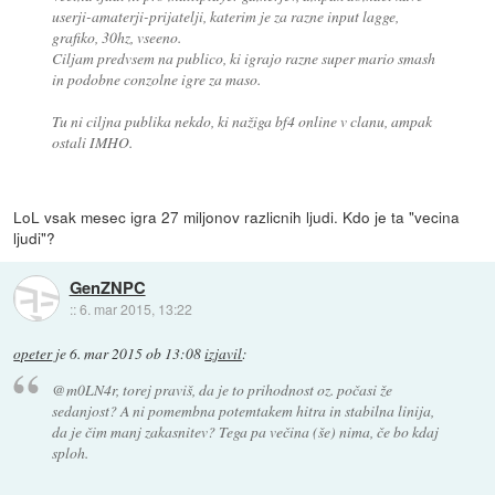
userji-amaterji-prijatelji, katerim je za razne input lagge,
grafiko, 30hz, vseeno.
Ciljam predvsem na publico, ki igrajo razne super mario smash
in podobne conzolne igre za maso.
Tu ni ciljna publika nekdo, ki nažiga bf4 online v clanu, ampak
ostali IMHO.
LoL vsak mesec igra 27 miljonov razlicnih ljudi. Kdo je ta "vecina
ljudi"?
GenZNPC
::
6. mar 2015, 13:22
opeter
je
6. mar 2015 ob 13:08
izjavil
:
@m0LN4r, torej praviš, da je to prihodnost oz. počasi že
sedanjost? A ni pomembna potemtakem hitra in stabilna linija,
da je čim manj zakasnitev? Tega pa večina (še) nima, če bo kdaj
sploh.