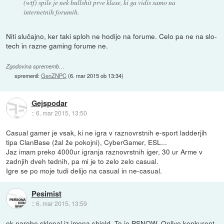
(wtf) spile je nek bullshit prve klase, ki ga vidis samo na
internetnih forumih.
Niti slučajno, ker taki sploh ne hodijo na forume. Celo pa ne na slo-
tech in razne gaming forume ne.
Zgodovina sprememb…
spremenil:
GenZNPC
(
6. mar 2015 ob 13:34
)
Gejspodar
::
6. mar 2015, 13:50
Casual gamer je vsak, ki ne igra v raznovrstnih e-sport ladderjih
tipa ClanBase (žal že pokojni), CyberGamer, ESL...
Jaz imam preko 4000ur igranja raznovrstnih iger, 30 ur Arme v
zadnjih dveh tednih, pa mi je to zelo zelo casual.
Igre se po moje tudi delijo na casual in ne-casual.
Pesimist
::
6. mar 2015, 13:59
ok narobe sklepal iz imena shield. To je PSNOW, Onlive konkurent