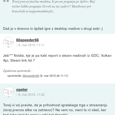
Torej precej močna mašina, ki pa ne poganja pc špilov. Kaj
točno lahko poganja človek na tej zadevi? Hardware pri
konzolah ni najpomembnejši...
Daš jo v dnevno in špilaš igre z desktop mašine v drugi sobi ;)
66speeder66
::
6. mar 2015, 11:11
Jeb*** Nvidia, kje je pa kaki report o steam mašinah iz GDC, Vulkan
Api, Steam link itd.?
Zgodovina sprememb…
spremenilo:
66speeder66
(
6. mar 2015 ob 11:11
)
opeter
::
6. mar 2015, 11:32
Torej vi vsi pravite, da je prihodnost igralskega trga v streamanju
(torej prenos slike na zahtevo)? Ne vem no, meni to ni všeč, ker
boš tako imel še manj v roki kot dosedaj.