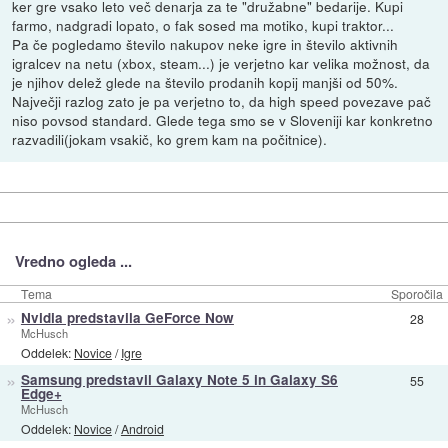
ker gre vsako leto več denarja za te "družabne" bedarije. Kupi
farmo, nadgradi lopato, o fak sosed ma motiko, kupi traktor...
Pa če pogledamo število nakupov neke igre in število aktivnih
igralcev na netu (xbox, steam...) je verjetno kar velika možnost, da
je njihov delež glede na število prodanih kopij manjši od 50%.
Največji razlog zato je pa verjetno to, da high speed povezave pač
niso povsod standard. Glede tega smo se v Sloveniji kar konkretno
razvadili(jokam vsakič, ko grem kam na počitnice).
Vredno ogleda ...
Tema
Sporočila
»
Nvidia predstavila GeForce Now
28
McHusch
Oddelek:
Novice
/
Igre
»
Samsung predstavil Galaxy Note 5 in Galaxy S6
55
Edge+
McHusch
Oddelek:
Novice
/
Android