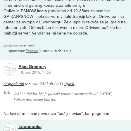
in ne android gaming konzola za telefon igre.
Onlive in PSNOW imata praviloma od 12-35ms zakasnitve.
GAIKAI/PSNOW imela servere v italiji,franciji takrat. Onlive pa ima
center za evropo v Luxenburgu. Zelo lepo in tekoče se je igralo na
teh storitvah. 150ms bi pa bilo way to much. Odvisno pač kje bo
najbližji server. Vendar se mi cena ne dopade.
Zgodovina sprememb…
spremenilo:
Pesimist
(
6. mar 2015 ob 14:01
)
Rias Gremory
::
6. mar 2015, 14:55
66speeder66
je
6. mar 2015 ob 11:11
izjavil
:
Jeb*** Nvidia, kje je pa kaki report o steam mašinah iz GDC,
Vulkan Api, Steam link itd.?
Na levi strani imaš povezavo "pošlji novico", kar pogumno.
Looooooka