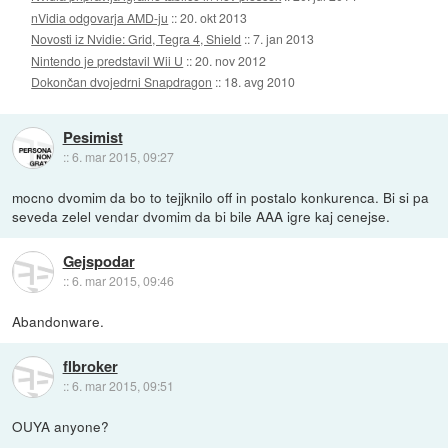
nVidia odgovarja AMD-ju
::
20. okt 2013
Novosti iz Nvidie: Grid, Tegra 4, Shield
::
7. jan 2013
Nintendo je predstavil Wii U
::
20. nov 2012
Dokončan dvojedrni Snapdragon
::
18. avg 2010
Pesimist
::
6. mar 2015, 09:27
mocno dvomim da bo to tejjknilo off in postalo konkurenca. Bi si pa
seveda zelel vendar dvomim da bi bile AAA igre kaj cenejse.
Gejspodar
::
6. mar 2015, 09:46
Abandonware.
flbroker
::
6. mar 2015, 09:51
OUYA anyone?