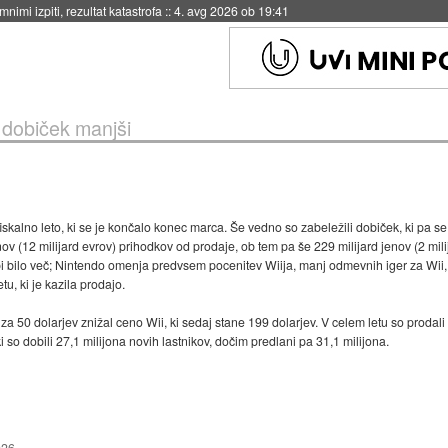
eto za večkratno uporabo
::
4. avg 2026 ob 19:41
 dobiček manjši
iskalno leto, ki se je končalo konec marca. Še vedno so zabeležili dobiček, ki pa se je
nov (12 milijard evrov) prihodkov od prodaje, ob tem pa še 229 milijard jenov (2 mili
j bi bilo več; Nintendo omenja predvsem pocenitev Wiija, manj odmevnih iger za Wii, 
, ki je kazila prodajo.
50 dolarjev znižal ceno Wii, ki sedaj stane 199 dolarjev. V celem letu so prodali 2
 so dobili 27,1 milijona novih lastnikov, dočim predlani pa 31,1 milijona.
026