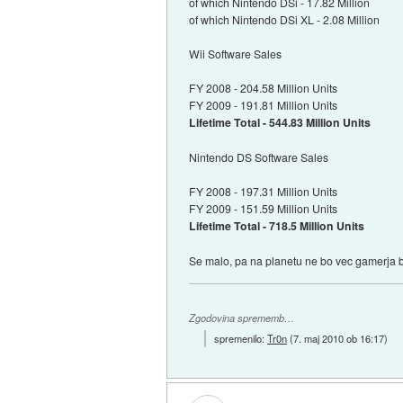
of which Nintendo DSi - 17.82 Million
of which Nintendo DSi XL - 2.08 Million
Wii Software Sales
FY 2008 - 204.58 Million Units
FY 2009 - 191.81 Million Units
Lifetime Total - 544.83 Million Units
Nintendo DS Software Sales
FY 2008 - 197.31 Million Units
FY 2009 - 151.59 Million Units
Lifetime Total - 718.5 Million Units
Se malo, pa na planetu ne bo vec gamerja 
Zgodovina sprememb…
spremenilo:
Tr0n
(
7. maj 2010 ob 16:17
)