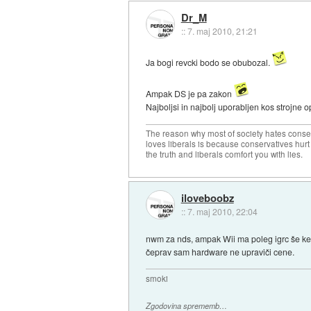
Dr_M
::
7. maj 2010, 21:21
Ja bogi revcki bodo se obubozal.
Ampak DS je pa zakon
Najboljsi in najbolj uporabljen kos strojne 
The reason why most of society hates conse
loves liberals is because conservatives hurt
the truth and liberals comfort you with lies.
iloveboobz
::
7. maj 2010, 22:04
nwm za nds, ampak Wii ma poleg igrc še ker
čeprav sam hardware ne upraviči cene.
smoki
Zgodovina sprememb…