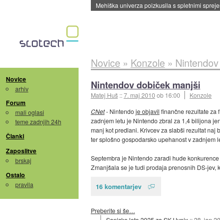
Evropska vesoljska agencija razvija svojo rak
Novice
»
Konzole
»
Nintendov
Novice
Nintendov dobiček manjši
arhiv
Matej Huš
::
7. maj 2010
ob 16:00
Konzole
Forum
CNet
- Nintendo
je objavil
finančne rezultate za f
mali oglasi
zadnjem letu je Nintendo zbral za 1,4 bilijona je
teme zadnjih 24h
manj kot predlani. Krivcev za slabši rezultat na
Članki
ter splošno gospodarsko upehanost v zadnjem letu
Zaposlitve
Septembra je Nintendo zaradi hude konkurence za 
brskaj
Zmanjšala se je tudi prodaja prenosnih DS-jev, ki
Ostalo
pravila
16 komentarjev
Preberite si še…
Sanjsko leto 2025 za SK Hynix
::
28. jan 2