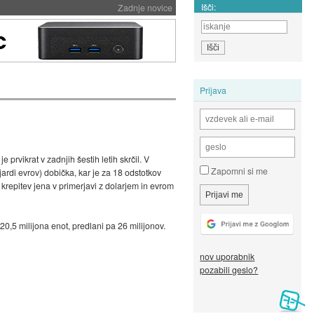
Išči:
Zadnje novice
Prijava
 prvikrat v zadnjih šestih letih skrčil. V
Zapomni si me
jardi evrov) dobička, kar je za 18 odstotkov
krepitev jena v primerjavi z dolarjem in evrom
0,5 milijona enot, predlani pa 26 milijonov.
nov uporabnik
pozabili geslo?