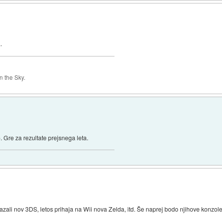
.
 the Sky.
. Gre za rezultate prejsnega leta.
ikazali nov 3DS, letos prihaja na Wii nova Zelda, itd. Še naprej bodo njihove konzole