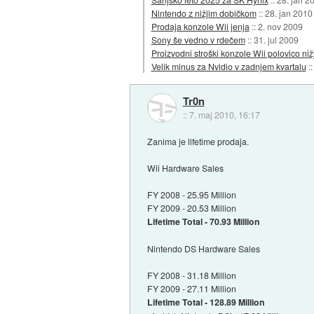
Nintendo z nižjim dobičkom
::
28. jan 2010
Prodaja konzole Wii jenja
::
2. nov 2009
Sony še vedno v rdečem
::
31. jul 2009
Proizvodni stroški konzole Wii polovico nižj
Velik minus za Nvidio v zadnjem kvartalu
:
Tr0n
::
7. maj 2010, 16:17
Zanima je lifetime prodaja.
Wii Hardware Sales
FY 2008 - 25.95 Million
FY 2009 - 20.53 Million
Lifetime Total - 70.93 Million
Nintendo DS Hardware Sales
FY 2008 - 31.18 Million
FY 2009 - 27.11 Million
Lifetime Total - 128.89 Million