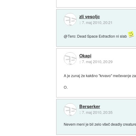
zli vesoljc
::
7. maj 2010, 20:21
@Tero: Dead Space Extraction ni slab
Okapi
::
7. maj 2010, 20:29
A je zunaj že kakšno "krvavo" mečevanje za m
O.
Berserker
::
7. maj 2010, 20:35
Nevem meni je bil zelo všeč deadly creatures