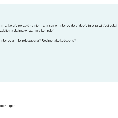
in lahko ure porabiš na njem, zna samo nintendo delat dobre igre za wii. Vsi ostali
zabijo na da ima wii zanimiv kontroler.
 nintendota in je zelo zabvna? Recimo tako kot sports?
obrih iger..