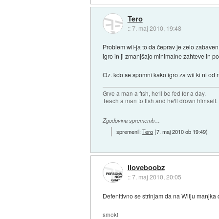
Tero
::
7. maj 2010, 19:48
Problem wii-ja to da čeprav je zelo zabaven 
igro in ji zmanjšajo minimalne zahteve in po
Oz. kdo se spomni kako igro za wii ki ni od
Give a man a fish, he'll be fed for a day.
Teach a man to fish and he'll drown himself.
Zgodovina sprememb…
spremenil:
Tero
(
7. maj 2010 ob 19:49
)
iloveboobz
::
7. maj 2010, 20:05
Defenitivno se strinjam da na Wiiju manjka d
smoki