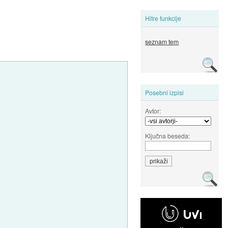
Hitre funkcije
seznam tem
Posebni izpisi
Avtor:
Ključna beseda: