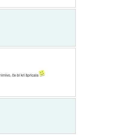
mivo, če bi kri špricala