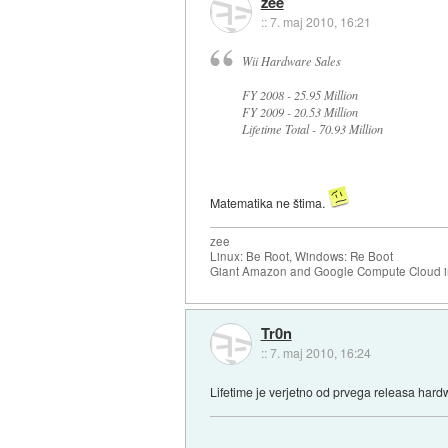
zee
::
7. maj 2010, 16:21
Wii Hardware Sales
FY 2008 - 25.95 Million
FY 2009 - 20.53 Million
Lifetime Total - 70.93 Million
Matematika ne štima.
zee
Linux: Be Root, Windows: Re Boot
Giant Amazon and Google Compute Cloud in
Tr0n
::
7. maj 2010, 16:24
Lifetime je verjetno od prvega releasa har