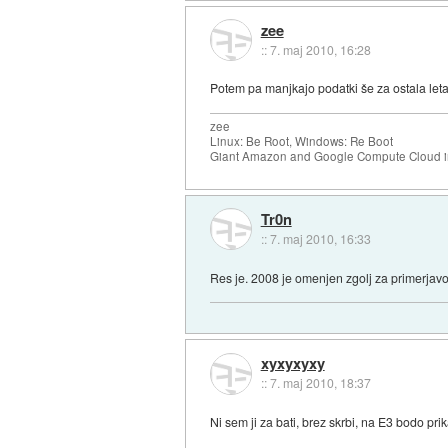
zee
::
7. maj 2010, 16:28
Potem pa manjkajo podatki še za ostala leta
zee
Linux: Be Root, Windows: Re Boot
Giant Amazon and Google Compute Cloud in
Tr0n
::
7. maj 2010, 16:33
Res je. 2008 je omenjen zgolj za primerjavo
xyxyxyxy
::
7. maj 2010, 18:37
Ni sem ji za bati, brez skrbi, na E3 bodo pr