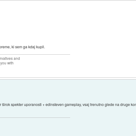
opreme, ki sem ga kdaj kupil.
rvatives and
 you with
 širok spekter uporanosti + edinsteven gameplay, vsaj trenutno glede na druge kon