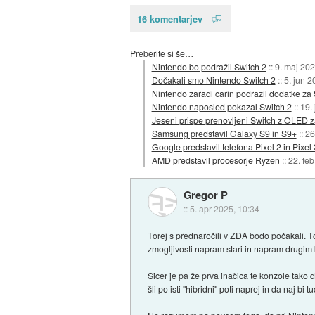
16 komentarjev
Preberite si še…
Nintendo bo podražil Switch 2
::
9. maj 20
Dočakali smo Nintendo Switch 2
::
5. jun 2
Nintendo zaradi carin podražil dodatke za 
Nintendo naposled pokazal Switch 2
::
19.
Jeseni prispe prenovljeni Switch z OLED 
Samsung predstavil Galaxy S9 in S9+
::
26
Google predstavil telefona Pixel 2 in Pixel
AMD predstavil procesorje Ryzen
::
22. fe
Gregor P
::
5. apr 2025, 10:34
Torej s prednaročili v ZDA bodo počakali. To
zmogljivosti napram stari in napram drugim
Sicer je pa že prva inačica te konzole tako
šli po isti "hibridni" poti naprej in da naj bi 