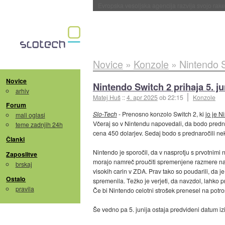
Evropska vesoljska agencija razvija svojo rak
Novice
»
Konzole
»
Nintendo S
Novice
Nintendo Switch 2 prihaja 5. ju
arhiv
Matej Huš
::
4. apr 2025
ob 22:15
Konzole
Forum
Slo-Tech
- Prenosno konzolo Switch 2, ki
jo je N
mali oglasi
Včeraj so v Nintendu napovedali, da bodo predna
teme zadnjih 24h
cena 450 dolarjev. Sedaj bodo s prednaročili neko
Članki
Nintendo je sporočil, da v nasprotju s prvotnimi 
Zaposlitve
morajo namreč proučiti spremenjene razmere na g
brskaj
visokih carin v ZDA. Prav tako so poudarili, da j
Ostalo
spremenila. Težko je verjeti, da navzdol, lahko
pravila
Če bi Nintendo celotni strošek prenesel na potr
Še vedno pa 5. junija ostaja predvideni datum iz