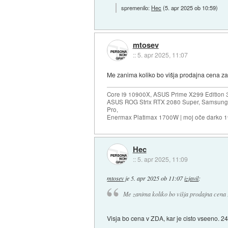
spremenilo:
Hec
(
5. apr 2025 ob 10:59
)
mtosev
::
5. apr 2025, 11:07
Me zanima koliko bo višja prodajna cena za
Core i9 10900X, ASUS Prime X299 Edition 
ASUS ROG Strix RTX 2080 Super, Samsung
Pro,
Enermax Platimax 1700W | moj oče darko 
Hec
::
5. apr 2025, 11:09
mtosev
je
5. apr 2025 ob 11:07
izjavil
:
Me zanima koliko bo višja prodajna cena 
Visja bo cena v ZDA, kar je cisto vseeno. 