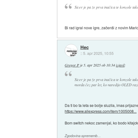
Sicer je pa že prva inačica te konzole ta
Bi rad igral nove igre, začenši z novim Mari
Hec
::
5. apr 2025, 10:55
Gregor P
je
5. apr 2025 ob 10:34
izjavil
:
Sicer je pa že prva inačica te konzole ta
morda čez par let, ko naredijo OLED razl
Da ti bo ta leta se bolje sluzila, imas prijazn
https://www.aliexpress.com/item/1005008...
Bom switch nekoc zamenjal, ko bodo kitajcki 
Zgodovina sprememb…