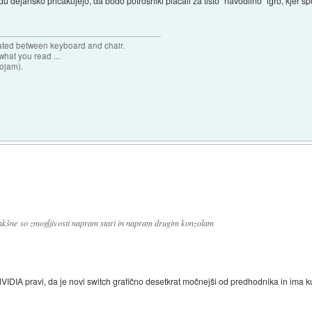
dejansko pričakujejo, da bodo potrošniki plačali za tisto "navodilno" igro, kjer sp
cated between keyboard and chair.
hat you read ...
sojam).
 Kakšne so zmogljivosti napram stari in napram drugim konzolam
NVIDIA pravi, da je novi switch grafično desetkrat močnejši od predhodnika in ima kup 