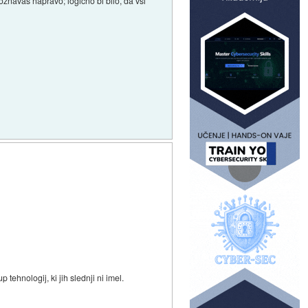
oznavaš napravo; logično bi bilo, da vsi
tehnologij, ki jih slednji ni imel.