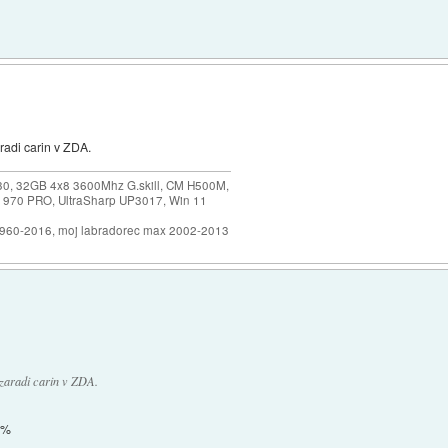
radi carin v ZDA.
30, 32GB 4x8 3600Mhz G.skill, CM H500M,
 970 PRO, UltraSharp UP3017, Win 11
1960-2016, moj labradorec max 2002-2013
zaradi carin v ZDA.
24%