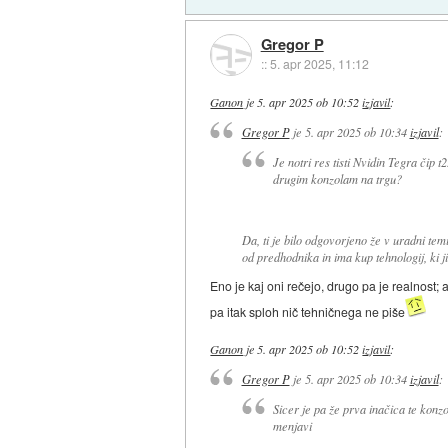
Gregor P
::
5. apr 2025, 11:12
Ganon
je
5. apr 2025 ob 10:52
izjavil
:
Gregor P
je
5. apr 2025 ob 10:34
izjavil
:
Je notri res tisti Nvidin Tegra čip
drugim konzolam na trgu?
Da, ti je bilo odgovorjeno že v uradni tem
od predhodnika in ima kup tehnologij, ki jih
Eno je kaj oni rečejo, drugo pa je realnost; 
pa itak sploh nič tehničnega ne piše
Ganon
je
5. apr 2025 ob 10:52
izjavil
:
Gregor P
je
5. apr 2025 ob 10:34
izjavil
:
Sicer je pa že prva inačica te konz
menjavi