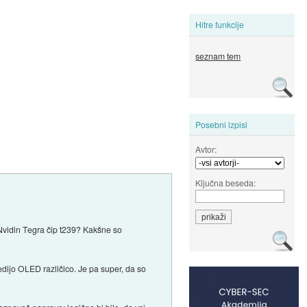
Hitre funkcije
seznam tem
Posebni izpisi
Avtor:
Ključna beseda:
i Nvidin Tegra čip t239? Kakšne so
edijo OLED različico. Je pa super, da so