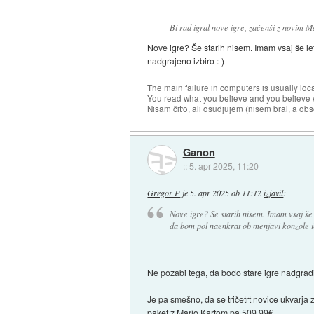
Bi rad igral nove igre, začenši z novim M
Nove igre? Še starih nisem. Imam vsaj še le
nadgrajeno izbiro :-)
The main failure in computers is usually lo
You read what you believe and you believe w
Nisam čit'o, ali osudjujem (nisem bral, a ob
Ganon
::
5. apr 2025, 11:20
Gregor P
je
5. apr 2025 ob 11:12
izjavil
:
Nove igre? Še starih nisem. Imam vsaj še l
da bom pol naenkrat ob menjavi konzole i
Ne pozabi tega, da bodo stare igre nadgradili
Je pa smešno, da se tričetrt novice ukvarj
paket z Mario Kartom pa 509,99€.