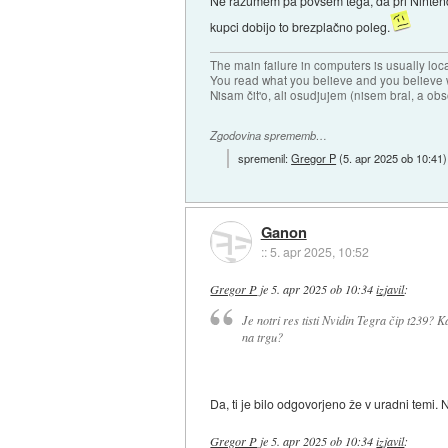
Ne razumem pa povsem tega, da pri Nintendu 
kupci dobijo to brezplačno poleg.
The main failure in computers is usually lo
You read what you believe and you believe w
Nisam čit'o, ali osudjujem (nisem bral, a ob
Zgodovina sprememb…
spremenil:
Gregor P
(
5. apr 2025 ob 10:41
)
Ganon
::
5. apr 2025, 10:52
Gregor P
je
5. apr 2025 ob 10:34
izjavil
:
Je notri res tisti Nvidin Tegra čip t239?
na trgu?
Da, ti je bilo odgovorjeno že v uradni temi. 
Gregor P
je
5. apr 2025 ob 10:34
izjavil
: