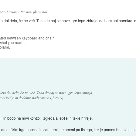
ario Kartom? Na stari jih ne boš.
to dni dela, če ne več. Tako da naj se nove igre lepo zbirajo, da bom pol naenkrat
cated between keyboard and chair.
hat you read ...
sojam).
eto dni dela, če ne več. Tako da naj se nove igre lepo zbirajo,
mel večjo in dodobra nadgrajeno izbiro :-)
 in bodo na novi konzoli izgledala lepše in tekle hitreje.
a z ameriškim trgom, ceno in carinami, ne omeni pa tistega, kar je pomembno za na