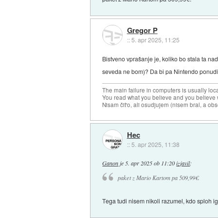
Gregor P
::
5. apr 2025, 11:25
Bistveno vprašanje je, koliko bo stala ta nad
seveda ne bom)? Da bi pa Nintendo ponudil
The main failure in computers is usually lo
You read what you believe and you believe w
Nisam čit'o, ali osudjujem (nisem bral, a ob
Hec
::
5. apr 2025, 11:38
Ganon
je
5. apr 2025 ob 11:20
izjavil
:
paket z Mario Kartom pa 509,99€.
Tega tudi nisem nikoli razumel, kdo sploh i