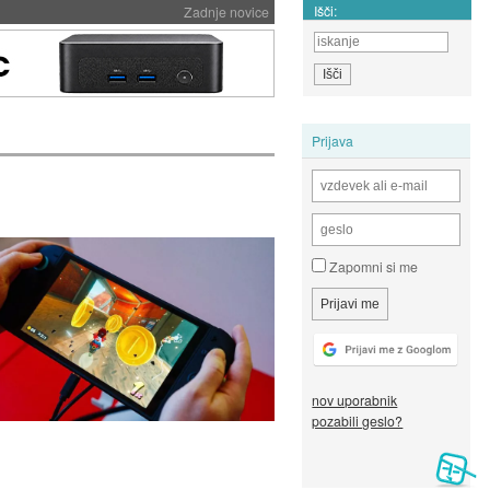
Išči:
Zadnje novice
Prijava
Zapomni si me
nov uporabnik
pozabili geslo?