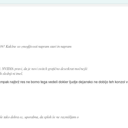
 t239? Kakšne so zmogljivosti napram stari in napram
i. NVIDIA pravi, da je novi switch grafično desetkrat močnejši
 slednji ni imel.
ampak najbrž res ne bomo tega vedeli dokler ljudje dejansko ne dobijo teh konzol v rok
ole tako dobra oz. uporabna, da sploh še ne razmišljam o