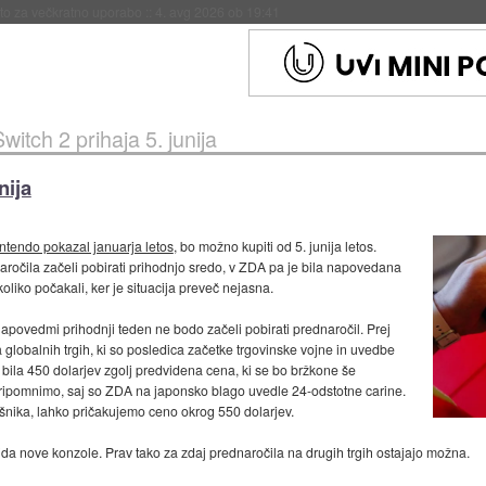
eto za večkratno uporabo
::
4. avg 2026 ob 19:41
witch 2 prihaja 5. junija
nija
intendo pokazal januarja letos
, bo možno kupiti od 5. junija letos.
ročila začeli pobirati prihodnjo sredo, v ZDA pa je bila napovedana
liko počakali, ker je situacija preveč nejasna.
napovedmi prihodnji teden ne bodo začeli pobirati prednaročil. Prej
lobalnih trgih, ki so posledica začetke trgovinske vojne in uvedbe
e bila 450 dolarjev zgolj predvidena cena, ki se bo bržkone še
 pripomnimo, saj so ZDA na japonsko blago uvedle 24-odstotne carine.
ošnika, lahko pričakujemo ceno okrog 550 dolarjev.
ida nove konzole. Prav tako za zdaj prednaročila na drugih trgih ostajajo možna.