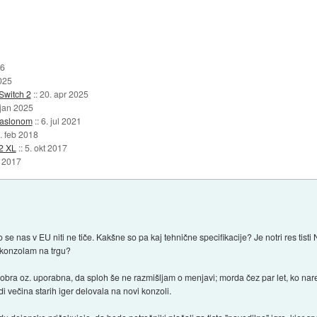
26
025
Switch 2
::
20. apr 2025
 jan 2025
zaslonom
::
6. jul 2021
. feb 2018
 2 XL
::
5. okt 2017
b 2017
 se nas v EU niti ne tiče. Kakšne so pa kaj tehnične specifikacije? Je notri res tist
 konzolam na trgu?
 dobra oz. uporabna, da sploh še ne razmišljam o menjavi; morda čez par let, ko nar
tudi večina starih iger delovala na novi konzoli.