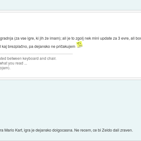
gradnja (za vse igre, ki jih že imam); ali je to zgolj nek mini update za 3 evre, ali b
 kaj brezplačno, pa dejansko ne pričakujem
cated between keyboard and chair.
hat you read ...
sojam).
gra Mario Kart, igra je dejansko dolgocasna. Ne recem, ce bi Zeldo dali zraven.