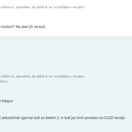
ko dobra oz. uporabna, da sploh še ne razmišljam o menjavi
o Kartom? Na stari jih ne boš.
ko dobra oz. uporabna, da sploh še ne razmišljam o menjavi;
ičico.
e Kitajce:
aktualizirali zgornje tudi za Switch 2, in tudi jaz bom pocakal na OLED verzijo.