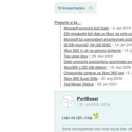
18 komentarjev
Preberite si še…
Microsoft ponovno toži Datel
::
3. apr 2010
250-gigabajtni trdi disk za Xbox na voljo p
Microsoft bo poenostavil shranjevnaje po
32 GB microSD, 64 GB SDXC
::
14. jan 20
Xbox 360 ni niti na polovici življenja
::
13. 
Tatu izdal Xbox
::
29. dec 2009
Datel pripravlja popravljene spominske en
Xbox360 z 250 GB diskom
::
19. sep 2009
Ohlapnejše zahteve za Xbox 360 igre
::
5.
Xbox 360 Super Elite
::
30. avg 2009
Test Mosel Vitalica
::
26. jan 2001
Pyr0Beast
::
21. okt 2009, 02:34
Lepo od njih, ni kaj
Some nanoparticles are more equal than ot