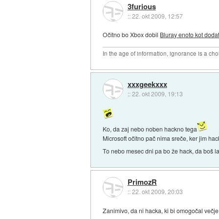
3furious
::
22. okt 2009, 12:57
Očitno bo Xbox dobil
Bluray enoto kot doda
In the age of information, ignorance is a cho
xxxgeekxxx
::
22. okt 2009, 19:13
Ko, da zaj nebo noben hackno tega
Microsoft očitno pač nima sreče, ker jim h
To nebo mesec dni pa bo že hack, da boš lah
PrimozR
::
22. okt 2009, 20:03
Zanimivo, da ni hacka, ki bi omogočal večje