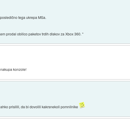
n posledično tega ukrepa MSa.
kem prodal obilico paketov trdih diskov za Xbox 360. "
d nakupa konzole!
lahko prisilili, da bi dovolili kakrsnekoli pomnilnike