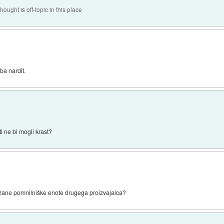
hought is off-topic in this place
eba nardit.
ti ne bi mogli krast?
ezane pomnilniške enote drugega proizvajalca?