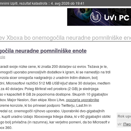
nimi izpiti, rezultat katastrofa
::
4. avg 2026 ob 19:41
ev Xboxa bo onemogočila neuradne pomnilniške en
očila neuradne pomnilniške enote
ole
radi svoje nizke cene, ki znaša 200 dolarjev oz evrov. Težava je le,
mogoči uporabo prenosljivih dodatkov k igram, ki se namestijo na trdi
Konzola sicer omogoča nadgradnjo z uradnim trdim diskom, bolj
ni, Microsoftovi različici 512 MB
USB ključ
stane 30 dolarjev, medtem
za 40 dolarjev. Poleg štirikrat več prostora (2 GB) je slednjega
i so v kapaciteti 8 GB že popolnoma dostopne. Skupnih 10 gigabajtov
kov. Major Neslon, član ekipe Xbox Litve,
opozarja uporabnike
eme konzole, ki bo prinesel podporo Twitterju, Last.fm in
dal oz. onemogočil njihovo uporabo. Uporabniki dvo-gigabajtnih
Rok up
z. kupiti uradno izdajo Xboxovega trdega diska, ki v 60 gigabajtni obliki
o bolj privlačna (in razumna), kar verjetno pomeni, da bo Microsoft v
vir:
ITwo
box 360.