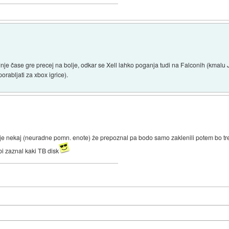
dnje čase gre precej na bolje, odkar se Xell lahko poganja tudi na Falconih (kmalu 
orabljati za xbox igrice).
je nekaj (neuradne pomn. enote) že prepoznal pa bodo samo zaklenili potem bo tr
bi zaznal kaki TB disk