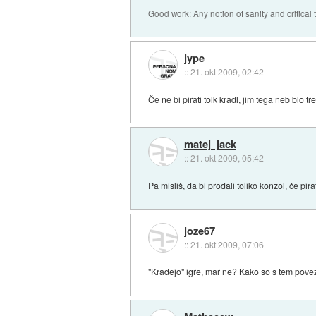
Good work: Any notion of sanity and critical t
jype
::
21. okt 2009, 02:42
Če ne bi pirati tolk kradl, jim tega neb blo tr
matej_jack
::
21. okt 2009, 05:42
Pa misliš, da bi prodali toliko konzol, če pira
joze67
::
21. okt 2009, 07:06
"Kradejo" igre, mar ne? Kako so s tem pov