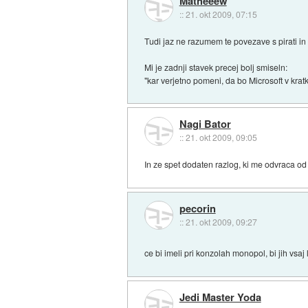
Matheeew
::
21. okt 2009, 07:15
Tudi jaz ne razumem te povezave s pirati i
Mi je zadnji stavek precej bolj smiseln:
"kar verjetno pomeni, da bo Microsoft v krat
Nagi Bator
::
21. okt 2009, 09:05
In ze spet dodaten razlog, ki me odvraca o
pecorin
::
21. okt 2009, 09:27
ce bi imeli pri konzolah monopol, bi jih vsaj 
Jedi Master Yoda