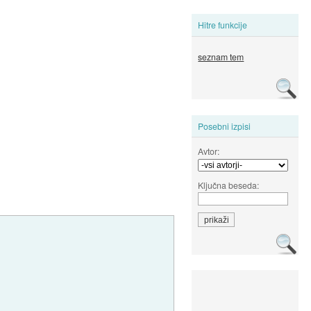
Hitre funkcije
seznam tem
Posebni izpisi
Avtor:
Ključna beseda: