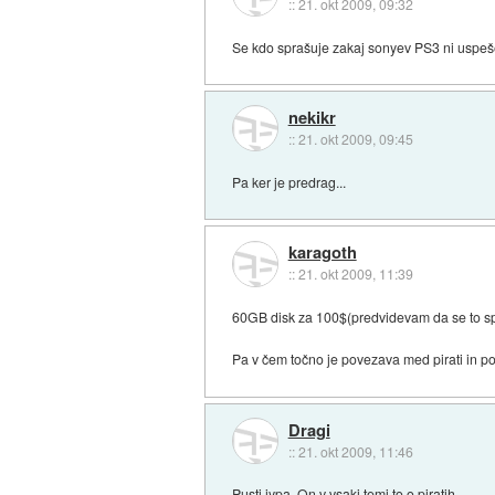
::
21. okt 2009, 09:32
Se kdo sprašuje zakaj sonyev PS3 ni uspešen
nekikr
::
21. okt 2009, 09:45
Pa ker je predrag...
karagoth
::
21. okt 2009, 11:39
60GB disk za 100$(predvidevam da se to sp
Pa v čem točno je povezava med pirati in 
Dragi
::
21. okt 2009, 11:46
Pusti jypa. On v vsaki temi to o piratih.