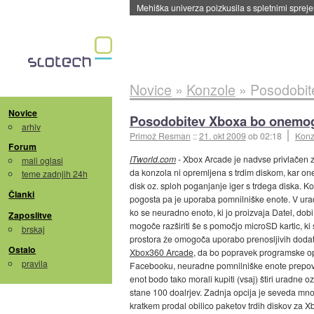
Mehiška univerza poizkusila s spletnimi sprejem
Novice
»
Konzole
»
Posodobit
Novice
Posodobitev Xboxa bo onemog
arhiv
Primož Resman
::
21. okt 2009
ob 02:18
Konz
Forum
ITworld.com
- Xbox Arcade je nadvse privlačen za
mali oglasi
da konzola ni opremljena s trdim diskom, kar one
teme zadnjih 24h
disk oz. sploh poganjanje iger s trdega diska. 
Članki
pogosta pa je uporaba pomnilniške enote. V urad
ko se neuradno enoto, ki jo proizvaja Datel, dobi 
Zaposlitve
mogoče razširiti še s pomočjo microSD kartic, k
brskaj
prostora že omogoča uporabo prenosljivih dodat
Ostalo
Xbox360 Arcade
, da bo popravek programske opr
pravila
Facebooku, neuradne pomnilniške enote prepove
enot bodo tako morali kupiti (vsaj) štiri uradne o
stane 100 doalrjev. Zadnja opcija je seveda mnog
kratkem prodal obilico paketov trdih diskov za X