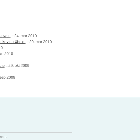
o svetu
::
24. mar 2010
datkov na Xboxu
::
20. mar 2010
10
jan 2010
ote
::
29. okt 2009
 sep 2009
hers