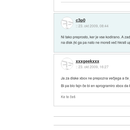
c3p0
::
23. okt 2009, 08:44
Ni tako preprosto, ker je vse kodirano. A za
na disk (ki ga pa nato ne moreš več hkrati up
xxxgeekxxx
::
23. okt 2009, 16:27
Ja za diske xbox ne prepozna večjega a če 
Bi pa blo fajn če bi en sprogramiro xbox da 
Ke te češ