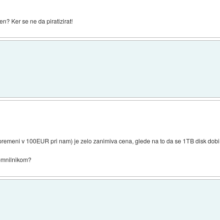
? Ker se ne da piratizirat!
remeni v 100EUR pri nam) je zelo zanimiva cena, glede na to da se 1TB disk dob
pomnilnikom?