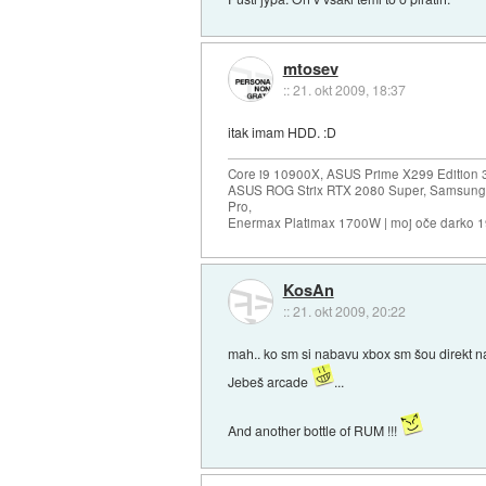
mtosev
::
21. okt 2009, 18:37
itak imam HDD. :D
Core i9 10900X, ASUS Prime X299 Edition 
ASUS ROG Strix RTX 2080 Super, Samsung
Pro,
Enermax Platimax 1700W | moj oče darko 
KosAn
::
21. okt 2009, 20:22
mah.. ko sm si nabavu xbox sm šou direkt n
Jebeš arcade
...
And another bottle of RUM !!!