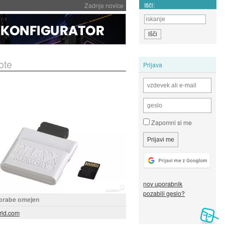
Išči:
Zadnje novice
ote
Prijava
Zapomni si me
nov uporabnik
pozabili geslo?
orabe omejen
rld.com