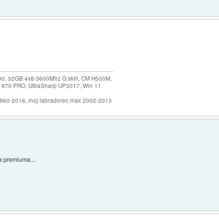
30, 32GB 4x8 3600Mhz G.skill, CM H500M,
 970 PRO, UltraSharp UP3017, Win 11
1960-2016, moj labradorec max 2002-2013
a premiuma....