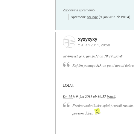
Zgodovina sprememb…
spremenil:
squngy
(
9. jan 2011 ob 20:04
)
xyxyxyxy
::
9. jan 2011, 20:58
JaVonTech
je
9. jan 2011 ob 19:14
izjavil
:
Kaj jim pomaga 3D, ce pa ni dovolj dobra 
LOL'd.
Dr_M
je
9. jan 2011 ob 19:57
izjavil
:
Predno bodo (ko/ce sploh) razbili zascito,
povsem dobra