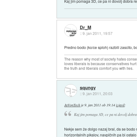
Kaj jim pomaga 3D, ce pa ni dovolj dobra re
Dr_M
::
9. jan 2011, 19:57
Predno bodo (ko/ce sploh) razbili zascito, 
The reason why most of society hates conse
loves liberals is because conservatives hurt
the truth and liberals comfort you with lies.
squngy
::
9. jan 2011, 20:03
JaVonTech
je
9. jan 2011 ob 19:14
izjavil
:
Kaj jim pomaga 3D, ce pa ni dovolj dobra 
Nekje sem že dolgo nazaj bral, da se bodo ra
horizontalnih pikslov, navpičnih pa bi ostalo 