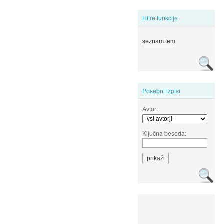
Hitre funkcije
seznam tem
Posebni izpisi
Avtor:
Ključna beseda: