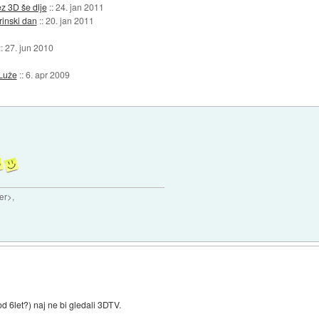
ez 3D še dlje
::
24. jan 2011
inski dan
::
20. jan 2011
::
27. jun 2010
 Luže
::
6. apr 2009
er>,
od 6let?) naj ne bi gledali 3DTV.