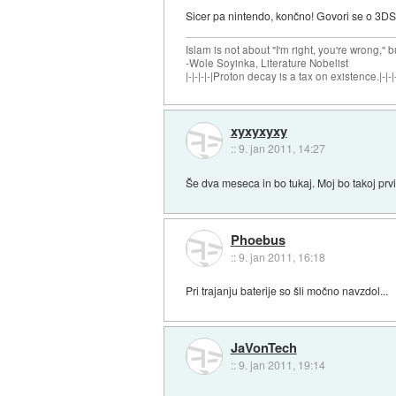
Sicer pa nintendo, končno! Govori se o 3DS ž
Islam is not about "I'm right, you're wrong," b
-Wole Soyinka, Literature Nobelist
|-|-|-|-|Proton decay is a tax on existence.|-|-|-
xyxyxyxy
::
9. jan 2011, 14:27
Še dva meseca in bo tukaj. Moj bo takoj prv
Phoebus
::
9. jan 2011, 16:18
Pri trajanju baterije so šli močno navzdol...
JaVonTech
::
9. jan 2011, 19:14