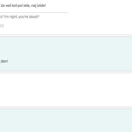
e več kot pol leta, naj izide!
ut "I'm right, you're dead!"
|-|
i dan!