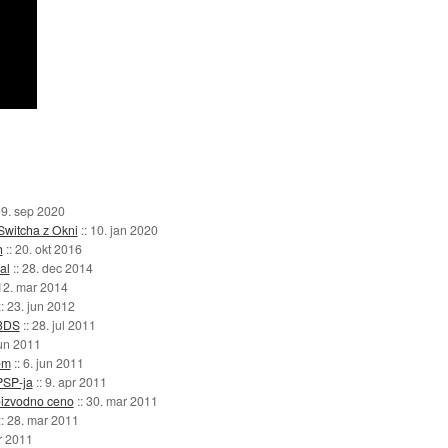
9. sep 2020
Switcha z Okni
::
10. jan 2020
h
::
20. okt 2016
al
::
28. dec 2014
12. mar 2014
::
23. jun 2012
 3DS
::
28. jul 2011
jun 2011
em
::
6. jun 2011
PSP-ja
::
9. apr 2011
oizvodno ceno
::
30. mar 2011
::
28. mar 2011
r 2011