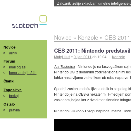
Založniki želijo skladbam umetne inteligence pr
Novice
»
Konzole
»
CES 2011: 
Novice
CES 2011: Nintendo predstavil
arhiv
Matej Huš
::
9. jan 2011
ob 12:04
Konzole
Forum
Ars Technica
- Nintendo je na lasvegaškem se
mali oglasi
Nintendo DSi z dodanimi trodimenzionalnimi učin
teme zadnjih 24h
lahko nastavljamo z drsnikom ob robu naprave, t
Članki
Spodnji zaslon je občutljiv na dotik in se poleg
Zaposlitve
Nintendo je na CES-u nekaterim IT-medijem ponud
brskaj
zaslonom, bojda ker z dvodimenzionalno fotogra
Ostalo
pravila
Nintendo 3DS bo v Evropi naprodaj marca. Točen