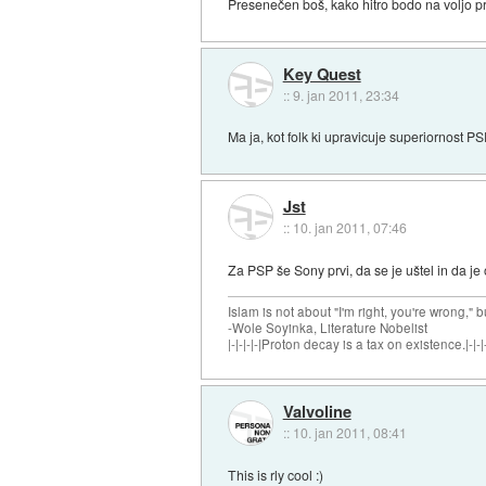
Presenečen boš, kako hitro bodo na voljo pr
Key Quest
::
9. jan 2011, 23:34
Ma ja, kot folk ki upravicuje superiornost P
Jst
::
10. jan 2011, 07:46
Za PSP še Sony prvi, da se je uštel in da je
Islam is not about "I'm right, you're wrong," b
-Wole Soyinka, Literature Nobelist
|-|-|-|-|Proton decay is a tax on existence.|-|-|-
Valvoline
::
10. jan 2011, 08:41
This is rly cool :)