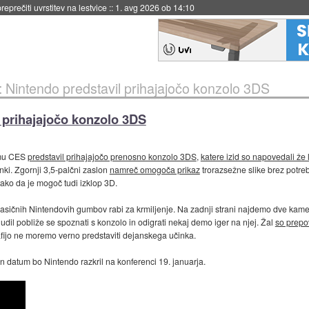
eprečiti uvrstitev na lestvice
::
1. avg 2026 ob 14:10
Nintendo predstavil prihajajočo konzolo 3DS
 prihajajočo konzolo 3DS
jmu CES
predstavil prihajajočo prenosno konzolo 3DS
,
katere izid so napovedali že 
ki. Zgornji 3,5-palčni zaslon
namreč omogoča prikaz
trorazsežne slike brez potre
ako da je mogoč tudi izklop 3D.
 klasičnih Nintendovih gumbov rabi za krmiljenje. Na zadnji strani najdemo dve kam
il pobliže se spoznati s konzolo in odigrati nekaj demo iger na njej. Žal
so prepov
fijo ne moremo verno predstaviti dejanskega učinka.
 datum bo Nintendo razkril na konferenci 19. januarja.