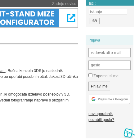
Išči:
Zadnje novice
Prijava
lani
. Ročna konzola 3DS je naslednik
Zapomni si me
be po uporabi posebnih očal. Jakost 3D-učinka
eri, ki omogočata izdelavo posnetkov v 3D.
edali fotografiranje
naprave s prižganim
nov uporabnik
pozabili geslo?