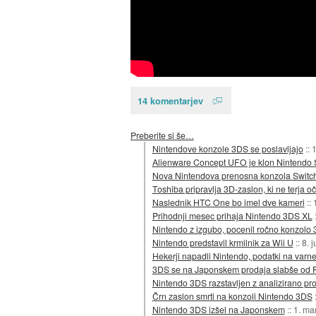
14 komentarjev
Preberite si še…
Nintendove konzole 3DS se poslavljajo
::
1
Alienware Concept UFO je klon Nintendo 
Nova Nintendova prenosna konzola Switc
Toshiba pripravlja 3D-zaslon, ki ne terja oč
Naslednik HTC One bo imel dve kameri
::
Prihodnji mesec prihaja Nintendo 3DS XL
Nintendo z izgubo, pocenil ročno konzolo
Nintendo predstavil krmilnik za Wii U
::
8. 
Hekerji napadli Nintendo, podatki na varn
3DS se na Japonskem prodaja slabše od 
Nintendo 3DS razstavljen z analizirano pr
Črn zaslon smrti na konzoli Nintendo 3DS
Nintendo 3DS izšel na Japonskem
::
1. ma