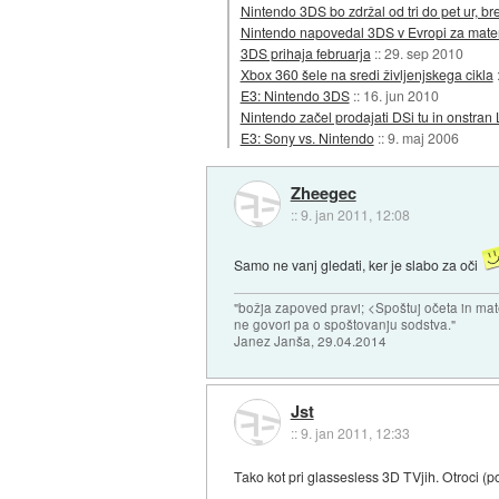
Nintendo 3DS bo zdržal od tri do pet ur, br
Nintendo napovedal 3DS v Evropi za mater
3DS prihaja februarja
::
29. sep 2010
Xbox 360 šele na sredi življenjskega cikla
E3: Nintendo 3DS
::
16. jun 2010
Nintendo začel prodajati DSi tu in onstran
E3: Sony vs. Nintendo
::
9. maj 2006
Zheegec
::
9. jan 2011, 12:08
Samo ne vanj gledati, ker je slabo za oči
"božja zapoved pravi; <Spoštuj očeta in mat
ne govori pa o spoštovanju sodstva."
Janez Janša, 29.04.2014
Jst
::
9. jan 2011, 12:33
Tako kot pri glassesless 3D TVjih. Otroci (p