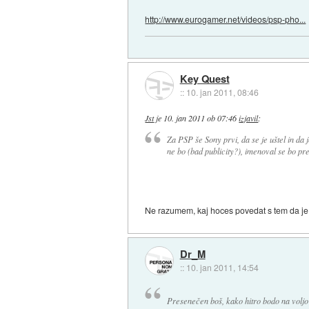
http://www.eurogamer.net/videos/psp-pho...
Key Quest
::
10. jan 2011, 08:46
Jst
je
10. jan 2011 ob 07:46
izjavil
:
Za PSP še Sony prvi, da se je uštel in da 
ne bo (bad publicity?), imenoval se bo pr
Ne razumem, kaj hoces povedat s tem da je 
Dr_M
::
10. jan 2011, 14:54
Presenečen boš, kako hitro bodo na voljo