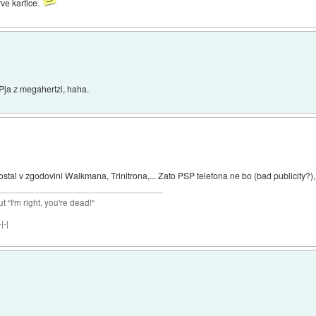
ve kartice.
SPja z megahertzi, haha.
 ostal v zgodovini Walkmana, Trinitrona,... Zato PSP telefona ne bo (bad publicity?)
ut "I'm right, you're dead!"
|-|