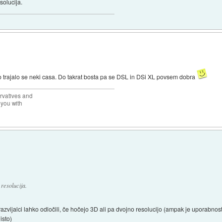
solucija.
bo trajalo se neki casa. Do takrat bosta pa se DSL in DSi XL povsem dobra
rvatives and
 you with
resolucija.
zvijalci lahko odločili, če hočejo 3D ali pa dvojno resolucijo (ampak je uporabnost v
isto)