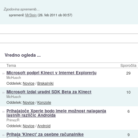
Zgodovina sprememb…
spremenil:
MrStein
(
26. feb 2011 ob 00:57
)
Vredno ogleda ...
Tema
Sporočila
»
Microsoft podprl Kinect v Internet Explorerju
29
McHusch
Oddelek:
Novice
/
Brskalniki
»
Microsoft izdal uradni SDK Beta za Kinect
10
McHusch
Oddelek:
Novice
/
Konzole
»
Prihajajoče Xperie bodo imele možnost nalaganja
6
lastnih različic Androida
PrimozR
Oddelek:
Novice
/
Android
»
Prihaja 'Kinect' za osebne računalnike
9