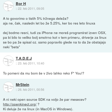
Bor H
::
22. feb 2011, 09:05
A to govorimo o tistih 5% tržnega deleža?
aja ne, čak, nasledn let bo že 5.25%, ker bo res leto linuxa
dej bodmo resni, tudi za iPhone ne moreš programirat izven OSX,
pa bi bilo to veliko bolj smotrno kot v tem primeru, driverje za linux
se bo pa že spisal oz. samo popravilo glede na to da že obstajajo
neki "beta"
T.A.D.E.J
::
23. feb 2011, 10:40
To pomeni da mu bom še v živo lahko reko F* You!?
MrStein
::
26. feb 2011, 00:56
A ni neki open source SDK na voljo že par mesecev?
http://openkinect.org/
?
Ki deluje že na linux (in MacOS in Windows).