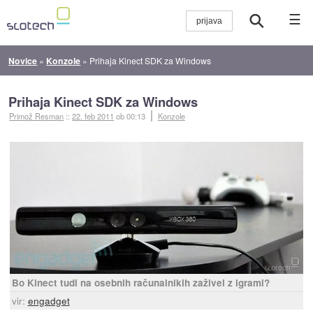
☰
Novice
»
Konzole
»
Prihaja Kinect SDK za Windows
Prihaja Kinect SDK za Windows
Primož Resman
::
22. feb 2011
ob 00:13
Konzole
Bo Kinect tudi na osebnih računalnikih zaživel z igrami?
vir:
engadget