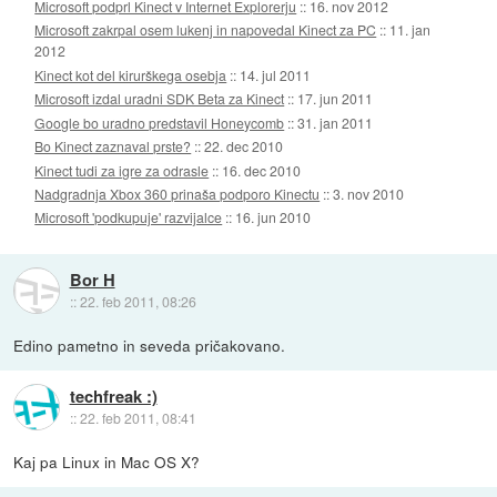
Microsoft podprl Kinect v Internet Explorerju
::
16. nov 2012
Microsoft zakrpal osem lukenj in napovedal Kinect za PC
::
11. jan
2012
Kinect kot del kirurškega osebja
::
14. jul 2011
Microsoft izdal uradni SDK Beta za Kinect
::
17. jun 2011
Google bo uradno predstavil Honeycomb
::
31. jan 2011
Bo Kinect zaznaval prste?
::
22. dec 2010
Kinect tudi za igre za odrasle
::
16. dec 2010
Nadgradnja Xbox 360 prinaša podporo Kinectu
::
3. nov 2010
Microsoft 'podkupuje' razvijalce
::
16. jun 2010
Bor H
::
22. feb 2011, 08:26
Edino pametno in seveda pričakovano.
techfreak :)
::
22. feb 2011, 08:41
Kaj pa Linux in Mac OS X?