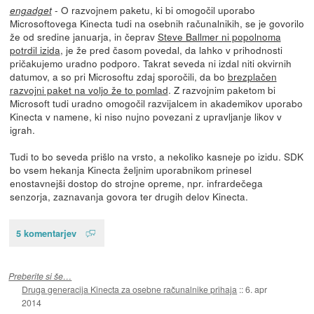
- O razvojnem paketu, ki bi omogočil uporabo
engadget
Microsoftovega Kinecta tudi na osebnih računalnikih, se je govorilo
že od sredine januarja, in čeprav
Steve Ballmer ni popolnoma
potrdil izida
, je že pred časom povedal, da lahko v prihodnosti
pričakujemo uradno podporo. Takrat seveda ni izdal niti okvirnih
datumov, a so pri Microsoftu zdaj sporočili, da bo
brezplačen
razvojni paket na voljo že to pomlad
. Z razvojnim paketom bi
Microsoft tudi uradno omogočil razvijalcem in akademikov uporabo
Kinecta v namene, ki niso nujno povezani z upravljanje likov v
igrah.
Tudi to bo seveda prišlo na vrsto, a nekoliko kasneje po izidu. SDK
bo vsem hekanja Kinecta željnim uporabnikom prinesel
enostavnejši dostop do strojne opreme, npr. infrardečega
senzorja, zaznavanja govora ter drugih delov Kinecta.
5 komentarjev
Preberite si še…
Druga generacija Kinecta za osebne računalnike prihaja
::
6. apr
2014