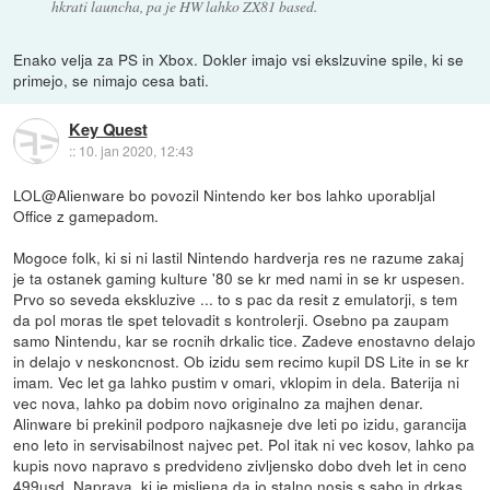
hkrati launcha, pa je HW lahko ZX81 based.
Enako velja za PS in Xbox. Dokler imajo vsi ekslzuvine spile, ki se
primejo, se nimajo cesa bati.
Key Quest
::
10. jan 2020, 12:43
LOL@Alienware bo povozil Nintendo ker bos lahko uporabljal
Office z gamepadom.
Mogoce folk, ki si ni lastil Nintendo hardverja res ne razume zakaj
je ta ostanek gaming kulture '80 se kr med nami in se kr uspesen.
Prvo so seveda ekskluzive ... to s pac da resit z emulatorji, s tem
da pol moras tle spet telovadit s kontrolerji. Osebno pa zaupam
samo Nintendu, kar se rocnih drkalic tice. Zadeve enostavno delajo
in delajo v neskoncnost. Ob izidu sem recimo kupil DS Lite in se kr
imam. Vec let ga lahko pustim v omari, vklopim in dela. Baterija ni
vec nova, lahko pa dobim novo originalno za majhen denar.
Alinware bi prekinil podporo najkasneje dve leti po izidu, garancija
eno leto in servisabilnost najvec pet. Pol itak ni vec kosov, lahko pa
kupis novo napravo s predvideno zivljensko dobo dveh let in ceno
499usd. Naprava, ki je misljena da jo stalno nosis s sabo in drkas