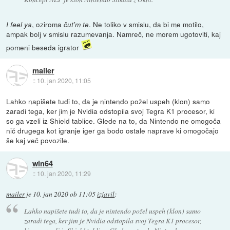
, oziroma
. Ne toliko v smislu, da bi me motilo,
I feel ya
čut'm te
ampak bolj v smislu razumevanja. Namreč, ne morem ugotoviti, kaj
pomeni beseda igrator
mailer
::
10. jan 2020, 11:05
Lahko napišete tudi to, da je nintendo požel uspeh (klon) samo
zaradi tega, ker jim je Nvidia odstopila svoj Tegra K1 procesor, ki
so ga vzeli iz Shield tablice. Glede na to, da Nintendo ne omogoča
nič drugega kot igranje iger ga bodo ostale naprave ki omogočajo
še kaj več povozile.
win64
::
10. jan 2020, 11:29
mailer
je
10. jan 2020 ob 11:05
izjavil
:
Lahko napišete tudi to, da je nintendo požel uspeh (klon) samo
zaradi tega, ker jim je Nvidia odstopila svoj Tegra K1 procesor,