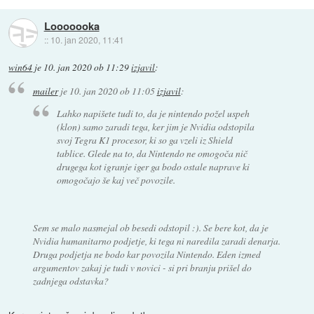
Looooooka
::
10. jan 2020, 11:41
win64
je
10. jan 2020 ob 11:29
izjavil
:
mailer
je
10. jan 2020 ob 11:05
izjavil
:
Lahko napišete tudi to, da je nintendo požel uspeh
(klon) samo zaradi tega, ker jim je Nvidia odstopila
svoj Tegra K1 procesor, ki so ga vzeli iz Shield
tablice. Glede na to, da Nintendo ne omogoča nič
drugega kot igranje iger ga bodo ostale naprave ki
omogočajo še kaj več povozile.
Sem se malo nasmejal ob besedi odstopil :). Se bere kot, da je
Nvidia humanitarno podjetje, ki tega ni naredila zaradi denarja.
Druga podjetja ne bodo kar povozila Nintendo. Eden izmed
argumentov zakaj je tudi v novici - si pri branju prišel do
zadnjega odstavka?