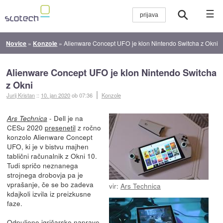
☰
Novice
»
Konzole
»
Alienware Concept UFO je klon Nintendo Switcha z Okni
Alienware Concept UFO je klon Nintendo Switcha
z Okni
Jurij Kristan
::
10. jan 2020
ob 07:36
Konzole
- Dell je na
Ars Technica
CESu 2020
presenetil
z ročno
konzolo Alienware Concept
UFO, ki je v bistvu majhen
tablični računalnik z Okni 10.
Tudi spričo neznanega
strojnega drobovja pa je
vprašanje, če se bo zadeva
vir:
Ars Technica
kdajkoli izvila iz preizkusne
faze.
Odpuljene igričarske naprave