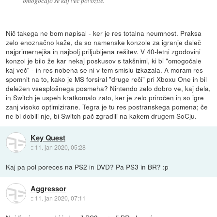
omogočajo še kaj več povozile.
Nič takega ne bom napisal - ker je res totalna neumnost. Praksa
zelo enoznačno kaže, da so namenske konzole za igranje daleč
najprimernejša in najbolj priljubljena rešitev. V 40-letni zgodovini
konzol je bilo že kar nekaj poskusov s takšnimi, ki bi "omogočale
kaj več" - in res nobena se ni v tem smislu izkazala. A moram res
spomnit na to, kako je MS forsiral "druge reči" pri Xboxu One in bil
deležen vsesplošnega posmeha? Nintendo zelo dobro ve, kaj dela,
in Switch je uspeh kratkomalo zato, ker je zelo priročen in so igre
zanj visoko optimizirane. Tegra je tu res postranskega pomena; če
ne bi dobili nje, bi Switch pač zgradili na kakem drugem SoCju.
Key Quest
::
11. jan 2020, 05:28
Kaj pa pol poreces na PS2 in DVD? Pa PS3 in BR? :p
Aggressor
::
11. jan 2020, 07:11