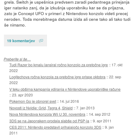
grela. Switch je uspešnica predvsem zaradi pedantnega prirejanja
iger natanko zanj, da je izkušnja uporabniku kar se da prijazna,
zato je Concept UFO v primeri z Nintendovo konzolo videti precej
neroden. Toda morebitnega datuma izida ali cene tako ali tako tudi
še nimamo.
19 komentarjev
Preberite si še…
Tudi Razer bo kmalu lansiral ročno konzolo za pretočne igre
::
17. okt
2022
Logitechova ročna konzola za pretočne igre prispe oktobra
::
22. sep
2022
V teku obširna kampanja vdiranja v Nintendove uporabniške račune
::
23. apr 2020
Pokemon Go je obnorel svet
::
14. jul 2016
Novosti iz Nvidie: Grid, Tegra 4, Shield
::
7. jan 2013
Nova Nintendova konzola Wii U 30. novembra
::
14. sep 2012
3DS se na Japonskem prodaja slabše od PSP-ja
::
9. apr 2011
CES 2011: Nintendo predstavil prihajajočo konzolo 3DS
::
9. jan
2011