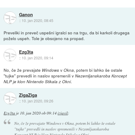
Ganon
::
10. jan 2020, 08:45
Preveliki in preveč uspešni igralci so na trgu, da bi karkoli drugega
poželo uspeh. Tole je obsojeno na propad.
Ezg3ta
::
10. jan 2020, 09:14
No, če že prevajate
v
, potem bi lahko še ostale
Windows
Okna
"tujke" prevedli in naslov spremenili v
Nezemljanskaroba Koncept
.
NLP je klon Nintendo Stikala z Okni
ZigaZiga
::
10. jan 2020, 09:26
Ezg3ta
je
10. jan 2020 ob 09:14
izjavil
:
No, če že prevajate
Windows
v
Okna
, potem bi lahko še ostale
"tujke" prevedli in naslov spremenili v
Nezemljanskaroba
Koncept NLP je klon Nintendo Stikala z Okni
.