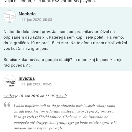
Najdi mi enega, ki je kupil PS3 zaradi BR playerja.
Machete
::
11. jan 2020, 09:03
Nintendo dela stvari prav. Jaz sem pol praznikov preživel na
odpisanem dsu (2ds xl), katerega sem kupil šele poleti. Pa vemo,
da je grafično 10 oz prej 15 let star. Na telefonu nisem nikoli zdržal
več kot 5min z igranjem.
Se piše kaka novica o google stadiji? In o tem kaj bi pesnik z njo
rad povedal? :)
Invictus
::
11. jan 2020, 09:45
mailer
je
10. jan 2020 ob 11:05
izjavil
:
Lahko napišete tudi to, da je nintendo požel uspeh (klon) samo
zaradi tega, ker jim je Nvidia odstopila svoj Tegra K1 procesor,
ki so ga vzeli iz Shield tablice. Glede na to, da Nintendo ne
omogoča nič drugega kot igranje iger ga bodo ostale naprave ki
omogočajo še kaj več povozile.