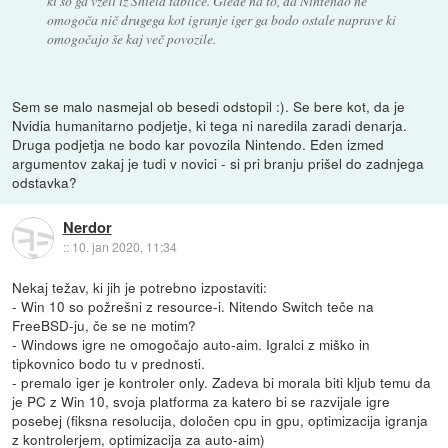
ki so ga vzeli iz Shield tablice. Glede na to, da Nintendo ne
omogoča nič drugega kot igranje iger ga bodo ostale naprave ki
omogočajo še kaj več povozile.
Sem se malo nasmejal ob besedi odstopil :). Se bere kot, da je
Nvidia humanitarno podjetje, ki tega ni naredila zaradi denarja.
Druga podjetja ne bodo kar povozila Nintendo. Eden izmed
argumentov zakaj je tudi v novici - si pri branju prišel do zadnjega
odstavka?
Nerdor
::
10. jan 2020, 11:34
Nekaj težav, ki jih je potrebno izpostaviti:
- Win 10 so požrešni z resource-i. Nitendo Switch teče na
FreeBSD-ju, če se ne motim?
- Windows igre ne omogočajo auto-aim. Igralci z miško in
tipkovnico bodo tu v prednosti.
- premalo iger je kontroler only. Zadeva bi morala biti kljub temu da
je PC z Win 10, svoja platforma za katero bi se razvijale igre
posebej (fiksna resolucija, določen cpu in gpu, optimizacija igranja
z kontrolerjem, optimizacija za auto-aim)