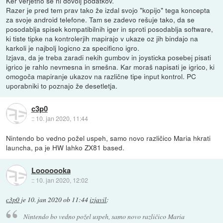
Ker verjetno še ni dovolj podatkov.
Razer je pred tem prav tako že izdal svojo "kopijo" tega koncepta
za svoje android telefone. Tam se zadevo rešuje tako, da se
posodablja spisek kompatibilnih iger in sproti posodablja software,
ki tiste tipke na kontrolerjih mapirajo v ukaze oz jih bindajo na
karkoli je najbolj logicno za specificno igro.
Izjava, da je treba zaradi nekih gumbov in joysticka posebej pisati
igrico je rahlo nevmesna in smešna. Kar moraš napisati je igrico, ki
omogoča mapiranje ukazov na različne tipe input kontrol. PC
uporabniki to poznajo že desetletja.
c3p0
::
10. jan 2020, 11:44
Nintendo bo vedno požel uspeh, samo novo različico Maria hkrati
launcha, pa je HW lahko ZX81 based.
Looooooka
::
10. jan 2020, 12:02
c3p0
je
10. jan 2020 ob 11:44
izjavil
:
Nintendo bo vedno požel uspeh, samo novo različico Maria