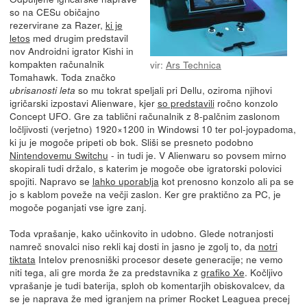
so na CESu običajno
rezervirane za Razer,
ki je
letos
med drugim predstavil
nov Androidni igrator Kishi in
kompakten računalnik
vir:
Ars Technica
Tomahawk. Toda značko
so mu tokrat speljali pri Dellu, oziroma njihovi
ubrisanosti leta
igričarski izpostavi Alienware, kjer
so predstavili
ročno konzolo
Concept UFO. Gre za tablični računalnik z 8-palčnim zaslonom
ločljivosti (verjetno) 1920×1200 in Windowsi 10 ter pol-joypadoma,
ki ju je mogoče pripeti ob bok. Sliši se presneto podobno
Nintendovemu Switchu
- in tudi je. V Alienwaru so povsem mirno
skopirali tudi držalo, s katerim je mogoče obe igratorski polovici
spojiti. Napravo se
lahko uporablja
kot prenosno konzolo ali pa se
jo s kablom poveže na večji zaslon. Ker gre praktično za PC, je
mogoče poganjati vse igre zanj.
Toda vprašanje, kako učinkovito in udobno. Glede notranjosti
namreč snovalci niso rekli kaj dosti in jasno je zgolj to, da
notri
tiktata
Intelov prenosniški procesor desete generacije; ne vemo
niti tega, ali gre morda že za predstavnika z
grafiko Xe
. Kočljivo
vprašanje je tudi baterija, sploh ob komentarjih obiskovalcev, da
se je naprava že med igranjem na primer Rocket Leaguea precej