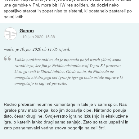
une gumbke v PM, mora bit HW res soliden, da dozivi neko
spostljivo starost in zopet niso to sistemi, ki postanejo zastareli po
nekaj letih.
Ganon
::
10. jan 2020, 15:38
mailer
je
10. jan 2020 ob 11:05
izjavil
:
Lahko napišete tudi to, da je nintendo požel uspeh (klon) samo
zaradi tega, ker jim je Nvidia odstopila svoj Tegra K1 procesor,
ki so ga vzeli iz Shield tablice. Glede na to, da Nintendo ne
omogoča nič drugega kot igranje iger ga bodo ostale naprave ki
omogočajo še kaj več povozile.
Redno prebiram neumne komentarje in tale je v sami špici. Nas
igralce prav malo briga, kdo jim dobavlja čipe, Nintendo ponuja
tisto, česar drugi ne. Svojevrstno igralno izkušnjo in ekskluzivne
igre, o katerih lahko drugi samo sanjajo. Zato so tako uspešni in
zato posnemovalci vedno znova pogorijo na celi črti.