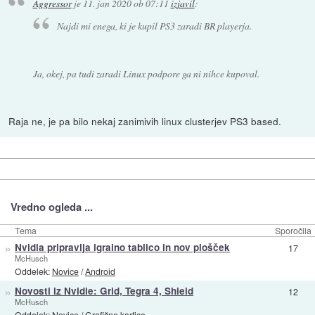
Aggressor
je
11. jan 2020 ob 07:11
izjavil
:
Najdi mi enega, ki je kupil PS3 zaradi BR playerja.
Ja, okej, pa tudi zaradi Linux podpore ga ni nihce kupoval.
Raja ne, je pa bilo nekaj zanimivih linux clusterjev PS3 based.
Vredno ogleda ...
Tema
Sporočila
»
Nvidia pripravlja igralno tablico in nov plošček
17
McHusch
Oddelek:
Novice
/
Android
»
Novosti iz Nvidie: Grid, Tegra 4, Shield
12
McHusch
Oddelek:
Novice
/
Grafične kartice