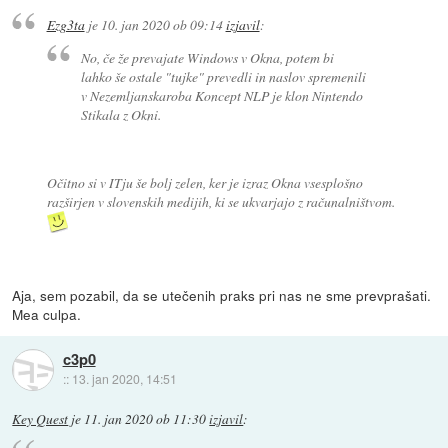
Ezg3ta
je
10. jan 2020 ob 09:14
izjavil
:
No, če že prevajate
Windows
v
Okna
, potem bi
lahko še ostale "tujke" prevedli in naslov spremenili
v
Nezemljanskaroba Koncept NLP je klon Nintendo
Stikala z Okni
.
Očitno si v ITju še bolj zelen, ker je izraz Okna vsesplošno
razširjen v slovenskih medijih, ki se ukvarjajo z računalništvom.
Aja, sem pozabil, da se utečenih praks pri nas ne sme prevprašati.
Mea culpa.
c3p0
::
13. jan 2020, 14:51
Key Quest
je
11. jan 2020 ob 11:30
izjavil
: