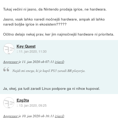
Tukaj večini ni jasno, da Nintendo prodaja igrice, ne hardwara.
Jasno, vsak lahko naredi močnejši hardware, ampak ali lahko
naredi boljše igrice in ekosistem?????
Očitno delajo nekaj prav, ker jim najmočnejši hardware ni prioriteta.
Key Quest
::
11. jan 2020, 11:30
Aggressor
je
11. jan 2020 ob 07:11
izjavil
:
Najdi mi enega, ki je kupil PS3 zaradi BR playerja.
Ja, okej, pa tudi zaradi Linux podpore ga ni nihce kupoval.
Ezg3ta
::
13. jan 2020, 09:25
Aggressor
je
10. jan 2020 ob 16:11
izjavil
: