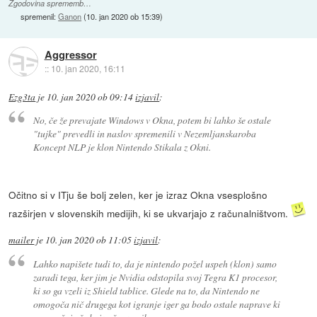
Zgodovina sprememb…
spremenil:
Ganon
(
10. jan 2020 ob 15:39
)
Aggressor
::
10. jan 2020, 16:11
Ezg3ta
je
10. jan 2020 ob 09:14
izjavil
:
No, če že prevajate
Windows
v
Okna
, potem bi lahko še ostale
"tujke" prevedli in naslov spremenili v
Nezemljanskaroba
Koncept NLP je klon Nintendo Stikala z Okni
.
Očitno si v ITju še bolj zelen, ker je izraz Okna vsesplošno
razširjen v slovenskih medijih, ki se ukvarjajo z računalništvom.
mailer
je
10. jan 2020 ob 11:05
izjavil
:
Lahko napišete tudi to, da je nintendo požel uspeh (klon) samo
zaradi tega, ker jim je Nvidia odstopila svoj Tegra K1 procesor,
ki so ga vzeli iz Shield tablice. Glede na to, da Nintendo ne
omogoča nič drugega kot igranje iger ga bodo ostale naprave ki