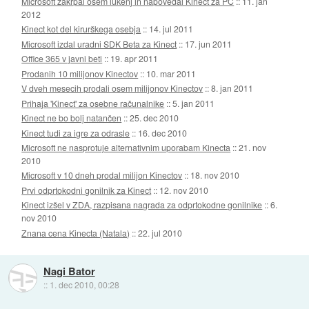
Microsoft zakrpal osem lukenj in napovedal Kinect za PC
::
11. jan
2012
Kinect kot del kirurškega osebja
::
14. jul 2011
Microsoft izdal uradni SDK Beta za Kinect
::
17. jun 2011
Office 365 v javni beti
::
19. apr 2011
Prodanih 10 milijonov Kinectov
::
10. mar 2011
V dveh mesecih prodali osem milijonov Kinectov
::
8. jan 2011
Prihaja 'Kinect' za osebne računalnike
::
5. jan 2011
Kinect ne bo bolj natančen
::
25. dec 2010
Kinect tudi za igre za odrasle
::
16. dec 2010
Microsoft ne nasprotuje alternativnim uporabam Kinecta
::
21. nov
2010
Microsoft v 10 dneh prodal milijon Kinectov
::
18. nov 2010
Prvi odprtokodni gonilnik za Kinect
::
12. nov 2010
Kinect izšel v ZDA, razpisana nagrada za odprtokodne gonilnike
::
6.
nov 2010
Znana cena Kinecta (Natala)
::
22. jul 2010
Nagi Bator
::
1. dec 2010, 00:28