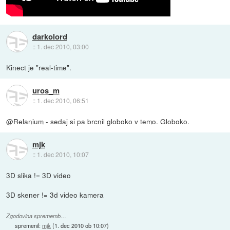
darkolord
::
1. dec 2010, 03:00
Kinect je "real-time".
uros_m
::
1. dec 2010, 06:51
@Relanium - sedaj si pa brcnil globoko v temo. Globoko.
mjk
::
1. dec 2010, 10:07
3D slika != 3D video
3D skener != 3d video kamera
Zgodovina sprememb…
spremenil:
mjk
(
1. dec 2010 ob 10:07
)