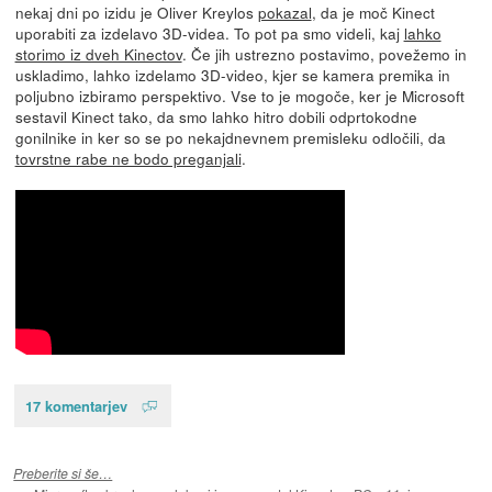
nekaj dni po izidu je Oliver Kreylos
pokazal
, da je moč Kinect
uporabiti za izdelavo 3D-videa. To pot pa smo videli, kaj
lahko
storimo iz dveh Kinectov
. Če jih ustrezno postavimo, povežemo in
uskladimo, lahko izdelamo 3D-video, kjer se kamera premika in
poljubno izbiramo perspektivo. Vse to je mogoče, ker je Microsoft
sestavil Kinect tako, da smo lahko hitro dobili odprtokodne
gonilnike in ker so se po nekajdnevnem premisleku odločili, da
tovrstne rabe ne bodo preganjali
.
17 komentarjev
Preberite si še…