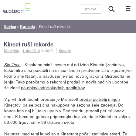
☰
Novice
»
Konzole
»
Kinect ruši rekorde
Kinect ruši rekorde
Matej Huš
::
1. dec 2010
ob 00:22
Konzole
- Kmalu bo minil mesec dni od izida Kinecta (zanimivo,
Slo-Tech
kako hitro smo pozabili na simpatično in predvsem laže izgovorljivo
kodno ime Natal), a navdušenje nad novo igračko iz Microsofta ne
jenja. Tako poročamo o rekordni prodaji in novih načinih uporabe,
še zlasti
po objavi odprtokodnih gonilnikov
.
V prvih treh tednih prodaje je Microsoft
prodal poltretji milijon
Kinectov, pa se božična nakupovalna sezona šele začenja. Do
konca leta naj bi, tako upajo v Redmondu, prodali pet milijonov
enot. K temu bo gotovo pripomoglo dejstvo, da je Kinect na voljo v
60.000 trgovinah v 38 državah sveta.
Nekateri med temi kupci so s Kinectom počeli zanimive stvari. Že