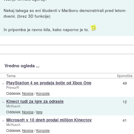
Nekaj takega so eni študenti v Mariboru demonstrirali pred letom-
dvemi. (brez 3D funkcije)
In pripomba je ravno bila, kako naporno je to.
Vredno ogleda ...
Tema
Sporočila
»
PlayStation 4 se prodaja bolje od Xbox One
49
PrimozR
Oddelek:
Novice
/
Konzole
»
Kinect tudi za igre za odrasle
12
McHusch
Oddelek:
Novice
/
Igre
»
Microsoft v 10 dneh prodal milijon Kinectov
41
McHusch
Oddelek:
Novice
/
Konzole