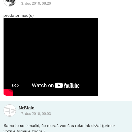
::
3. dec 2010, 06:20
predator mod(e)
MrStein
::
7. dec 2010, 00:03
Samo to se izmučiš, če moraš ves čas roke tak držat (primer
vožnje formule zgoraj).