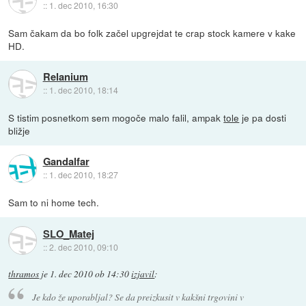
::
1. dec 2010, 16:30
Sam čakam da bo folk začel upgrejdat te crap stock kamere v kake
HD.
Relanium
::
1. dec 2010, 18:14
S tistim posnetkom sem mogoče malo falil, ampak
tole
je pa dosti
bližje
Gandalfar
::
1. dec 2010, 18:27
Sam to ni home tech.
SLO_Matej
::
2. dec 2010, 09:10
thramos
je
1. dec 2010 ob 14:30
izjavil
:
Je kdo že uporabljal? Se da preizkusit v kakšni trgovini v