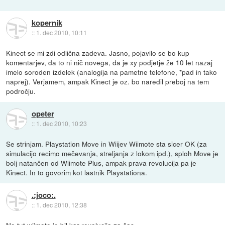
kopernik
::
1. dec 2010, 10:11
Kinect se mi zdi odlična zadeva. Jasno, pojavilo se bo kup
komentarjev, da to ni nič novega, da je xy podjetje že 10 let nazaj
imelo soroden izdelek (analogija na pametne telefone, *pad in tako
naprej). Verjamem, ampak Kinect je oz. bo naredil preboj na tem
področju.
opeter
::
1. dec 2010, 10:23
Se strinjam. Playstation Move in Wiijev Wiimote sta sicer OK (za
simulacijo recimo mečevanja, streljanja z lokom ipd.), sploh Move je
bolj natančen od Wiimote Plus, ampak prava revolucija pa je
Kinect. In to govorim kot lastnik Playstationa.
.:joco:.
::
1. dec 2010, 12:38
No tut wiimote je bil kar revolucija za čas.