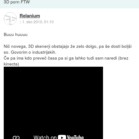
3D porn FTW
Relanium
::
1. dec 2010, 01:10
Buuu huuuu
Nič novega, 3D skenerji obstajajo že zelo dolgo, pa še dosti boljši
so. Govorim o industrijskih.
Če pa ima kdo preveč časa pa si ga lahko tudi sam naredi (brez
kinecta)