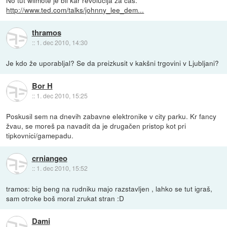
http://www.ted.com/talks/johnny_lee_dem...
thramos
::
1. dec 2010, 14:30
Je kdo že uporabljal? Se da preizkusit v kakšni trgovini v Ljubljani?
Bor H
::
1. dec 2010, 15:25
Poskusil sem na dnevih zabavne elektronike v city parku. Kr fancy
žvau, se moreš pa navadit da je drugačen pristop kot pri
tipkovnici/gamepadu.
crniangeo
::
1. dec 2010, 15:52
tramos: big beng na rudniku majo razstavljen , lahko se tut igraš,
sam otroke boš moral zrukat stran :D
Dami