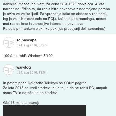
dobis cel mesec. Kaj vem, za ceno GTX 1070 dobis cca. 4 leta
narocnine. Edino to, da rabis hitro povezavo z neomejeno porabo
je ovira ze veliko ljudi. Pa vprasanje kako se obnese v realnosti,
lag je vcasih motec celo na PCju, kaj sele pr streamingu, moras
met res odlicno in zanesljivo internetno povezavo.
Pa se s prihrankom elektrike pokrijes precejsnji del narocnine:).
scipascapa
::
24. avg 2016, 07:48
100% ne rabiš Windows 8/10?
war-dog
::
24. avg 2016, 13:04
In potem pride Deutsche Telekom pa SONY pogrne...
Že leta 2015 so imeli storitev kot je ta, le da ne rabiš PC, ampak
samo TV in naročnino na storitev.
Glej 18 minuta naprej: