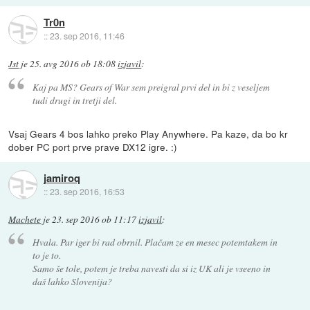
Tr0n
::
23. sep 2016, 11:46
Jst
je
25. avg 2016 ob 18:08
izjavil
:
Kaj pa MS? Gears of War sem preigral prvi del in bi z veseljem
tudi drugi in tretji del.
Vsaj Gears 4 bos lahko preko Play Anywhere. Pa kaze, da bo kr
dober PC port prve prave DX12 igre. :)
jamiroq
::
23. sep 2016, 16:53
Machete
je
23. sep 2016 ob 11:17
izjavil
:
Hvala. Par iger bi rad obrnil. Plačam ze en mesec potemtakem in
to je to.
Samo še tole, potem je treba navesti da si iz UK ali je vseeno in
daš lahko Slovenija?