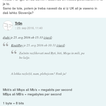
je to.
Samo še tole, potem je treba navesti da si iz UK ali je vseeno in
daš lahko Slovenija?
Tr0n
::
23. sep 2016, 11:40
djabi
je
25. avg 2016 ob 15:33
izjavil
:
KraitPay
je
25. avg 2016 ob 10:31
izjavil
:
Začnite razlikovati med Byti, biti, Mega in mili, pa
bo lažje.
A lohka razložiš, nam, plebejcem? Fenk ju!
Mbit/s ali Mbps ali Mb/s = megabits per second
MBps ali MB/s = megabytes per second
1 byte = 8 bits