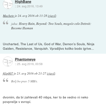
HighBane
::
24. avg 2016, 13:49
Machete
je
24. avg 2016 ob 13:28
izjavil
:
juhu:
Heavy Rain, Beyond: Two Souls, mogoče celo Detroit:
Become Human
Uncharted, The Last of Us, God of War, Demon's Souls, Ninja
Gaiden, Resistance, Vanquish. Vprašljivo koliko bodo igrive...
Phantomeye
::
25. avg 2016, 00:58
filip007
je
23. avg 2016 ob 23:27
izjavil
:
Bolj bo prav 5 MB/s.
dvomim, da bi zahtevali 40 mbps, ker to še vedno ni neko
povprečje v evropi.