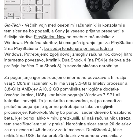
- Večnih vojn med osebnimi računalniki in konzolami s
Slo-Tech
tem sicer ne bo pogasil, a Sony je vseeno prijetno presenetil s
širitvijo storitve
PlayStation Now
na osebne računalnike z
Windows. Pretočna storitev, ki omogoča igranje iger za PlayStation
3 na PlayStationu 4,
bo sedaj te iste igre prinesla tudi na
Windows
. Potrebujemo zgolj dovolj zmogljiv računalnik, dovolj hitro
internetno povezavo, krmilnik DualShock 4 (na PS4 je delovala že
prejšnja inačica DualShock 3) in seveda plačano naročnino.
Za poganjanje iger potrebujemo internetno povezavo s hitrostjo
vsaj 5 Mb/s in računalnik, ki ima vsaj 3,5-GHz Intelov procesor ali
3,8-GHz AMD-jev A10, 2 GB pomnilnika ter logične dodatke
(zvočno kartico, USB), kar lahko poganja Windows 7 SP1 ali
katerikoli novejši. To je nekoliko nenavadno, saj po navadi za
pretočno poganjanje iger ne potrebujemo tako zmogljivih
procesorjev. Kakorkoli, Sony bo ponudil sedemdnevno brezplačno
beta, kjer bomo lahko v miru preizkusili, ali naš računalnik ustreza
tem specifikacijam tudi v praksi. Naročnina sicer stane 20 dolarjev
za en mesec ali 45 dolarjev za tri mesece. DualShock 4, ki se
priključi na USB, lahko prek 25 dolarjev vrednega vmesnika z