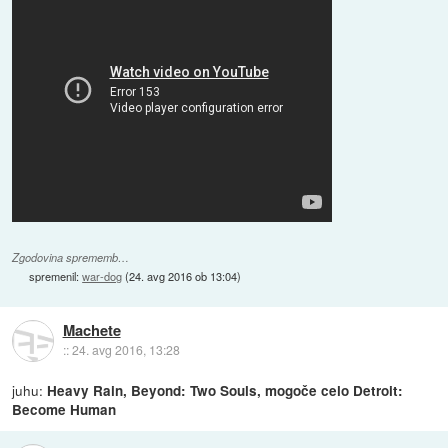
Zgodovina sprememb…
spremenil:
war-dog
(
24. avg 2016 ob 13:04
)
Machete
::
24. avg 2016, 13:28
juhu:
Heavy Rain, Beyond: Two Souls, mogoče celo Detroit:
Become Human