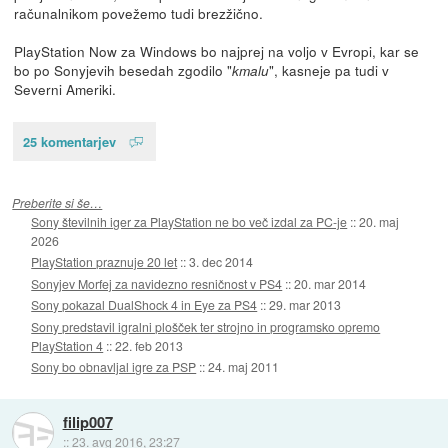
računalnikom povežemo tudi brezžično.
PlayStation Now za Windows bo najprej na voljo v Evropi, kar se
bo po Sonyjevih besedah zgodilo "
", kasneje pa tudi v
kmalu
Severni Ameriki.
25 komentarjev
Preberite si še…
Sony številnih iger za PlayStation ne bo več izdal za PC-je
::
20. maj
2026
PlayStation praznuje 20 let
::
3. dec 2014
Sonyjev Morfej za navidezno resničnost v PS4
::
20. mar 2014
Sony pokazal DualShock 4 in Eye za PS4
::
29. mar 2013
Sony predstavil igralni plošček ter strojno in programsko opremo
PlayStation 4
::
22. feb 2013
Sony bo obnavljal igre za PSP
::
24. maj 2011
filip007
::
23. avg 2016, 23:27