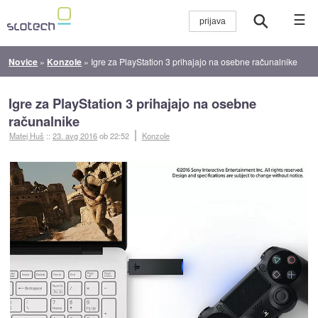
☰
Novice
»
Konzole
»
Igre za PlayStation 3 prihajajo na osebne računalnike
Igre za PlayStation 3 prihajajo na osebne
računalnike
Matej Huš
::
23. avg 2016
ob 22:52
Konzole