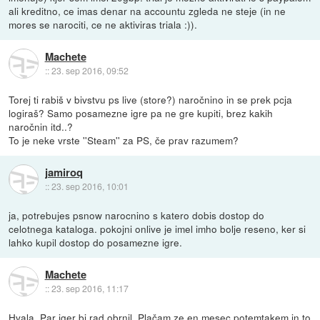
ali kreditno, ce imas denar na accountu zgleda ne steje (in ne
mores se narociti, ce ne aktiviras triala :)).
Machete
::
23. sep 2016, 09:52
Torej ti rabiš v bivstvu ps live (store?) naročnino in se prek pcja
logiraš? Samo posamezne igre pa ne gre kupiti, brez kakih
naročnin itd..?
To je neke vrste ''Steam'' za PS, če prav razumem?
jamiroq
::
23. sep 2016, 10:01
ja, potrebujes psnow narocnino s katero dobis dostop do
celotnega kataloga. pokojni onlive je imel imho bolje reseno, ker si
lahko kupil dostop do posamezne igre.
Machete
::
23. sep 2016, 11:17
Hvala. Par iger bi rad obrnil. Plačam ze en mesec potemtakem in to