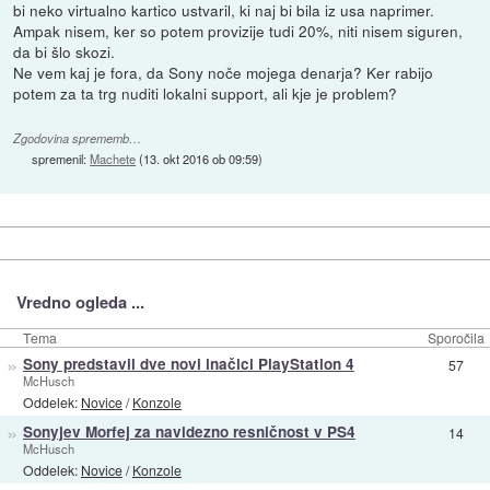
bi neko virtualno kartico ustvaril, ki naj bi bila iz usa naprimer.
Ampak nisem, ker so potem provizije tudi 20%, niti nisem siguren,
da bi šlo skozi.
Ne vem kaj je fora, da Sony noče mojega denarja? Ker rabijo
potem za ta trg nuditi lokalni support, ali kje je problem?
Zgodovina sprememb…
spremenil:
Machete
(
13. okt 2016 ob 09:59
)
Vredno ogleda ...
Tema
Sporočila
»
Sony predstavil dve novi inačici PlayStation 4
57
McHusch
Oddelek:
Novice
/
Konzole
»
Sonyjev Morfej za navidezno resničnost v PS4
14
McHusch
Oddelek:
Novice
/
Konzole