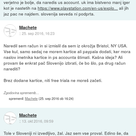
verjetno je bolje, da naredis us account. uk ima bistveno manj iger
kot je nastetih na
https://www.playstation.com/en-us/explo...
ali jih
jaz pac ne najdem. slovenija seveda ni podprta.
Machete
::
25. sep 2016, 16:23
Naredil sem račun in si izmislil da sem iz okrožja Bristol, NY USA.
Vse kul, samo sedaj ne morem kartice ali paypala dodati, ker mora
naslov imetnika kartice in ps accounta štimati. Kašna ideja? Ali
provam še enkrat pač Slovenijo izbrati, če bo šlo, pa drug račun
narediti?
Brez dodane kartice, niti free triala ne moreš začeti.
Zgodovina sprememb…
spremenil:
Machete
(
25. sep 2016 ob 16:24
)
Machete
::
13. okt 2016, 09:59
Tole v Sloveniji ni izvedljivo, žal. Jaz sem vse proval. Edino še, da