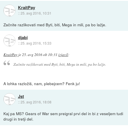
KraitPay
::
25. avg 2016, 10:31
Začnite razlikovati med Byti, biti, Mega in mili, pa bo lažje.
djabi
::
25. avg 2016, 15:33
KraitPay
je
25. avg 2016 ob 10:31
izjavil
:
Začnite razlikovati med Byti, biti, Mega in mili, pa bo lažje.
A lohka razložiš, nam, plebejcem? Fenk ju!
Jst
::
25. avg 2016, 18:08
Kaj pa MS? Gears of War sem preigral prvi del in bi z veseljem tudi
drugi in tretji del.