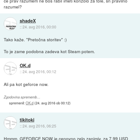
če prav razumem ne boš rabil imeti konzolo za tole, sn pravilno
razumel?
shadeX
::
24. avg 2016, 00:00
Tako kaže. "Pretočna storitev" :)
To je zame podobna zadeva kot Steam potem.
OK.d
::
24. avg 2016, 00:12
Ali pa kot geforce now.
Zgodovina sprememb…
spremenil:
OK.d
(
24. avg 2016 ob 00:12
)
tikitoki
::
24. avg 2016, 06:25
Hmmm, GEFORCE NOW je cenovno zelo zanimiv. za 7,99 USD