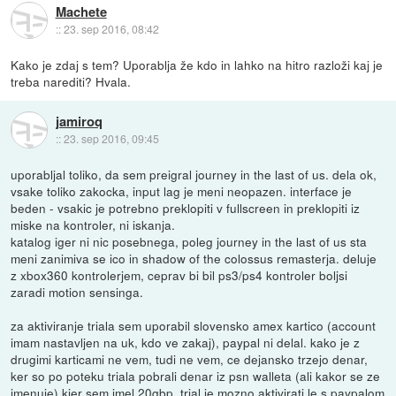
Machete
::
23. sep 2016, 08:42
Kako je zdaj s tem? Uporablja že kdo in lahko na hitro razloži kaj je
treba narediti? Hvala.
jamiroq
::
23. sep 2016, 09:45
uporabljal toliko, da sem preigral journey in the last of us. dela ok,
vsake toliko zakocka, input lag je meni neopazen. interface je
beden - vsakic je potrebno preklopiti v fullscreen in preklopiti iz
miske na kontroler, ni iskanja.
katalog iger ni nic posebnega, poleg journey in the last of us sta
meni zanimiva se ico in shadow of the colossus remasterja. deluje
z xbox360 kontrolerjem, ceprav bi bil ps3/ps4 kontroler boljsi
zaradi motion sensinga.
za aktiviranje triala sem uporabil slovensko amex kartico (account
imam nastavljen na uk, kdo ve zakaj), paypal ni delal. kako je z
drugimi karticami ne vem, tudi ne vem, ce dejansko trzejo denar,
ker so po poteku triala pobrali denar iz psn walleta (ali kakor se ze
imenuje) kjer sem imel 20gbp. trial je mozno aktivirati le s paypalom