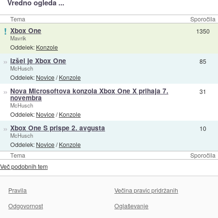
Vredno ogleda ...
Tema
Sporočila
!
Xbox One
1350
Mavrik
Oddelek:
Konzole
»
Izšel je Xbox One
85
McHusch
Oddelek:
Novice
/
Konzole
»
Nova Microsoftova konzola Xbox One X prihaja 7.
31
novembra
McHusch
Oddelek:
Novice
/
Konzole
»
Xbox One S prispe 2. avgusta
10
McHusch
Oddelek:
Novice
/
Konzole
Tema
Sporočila
Več podobnih tem
Pravila
Večina pravic pridržanih
Odgovornost
Oglaševanje