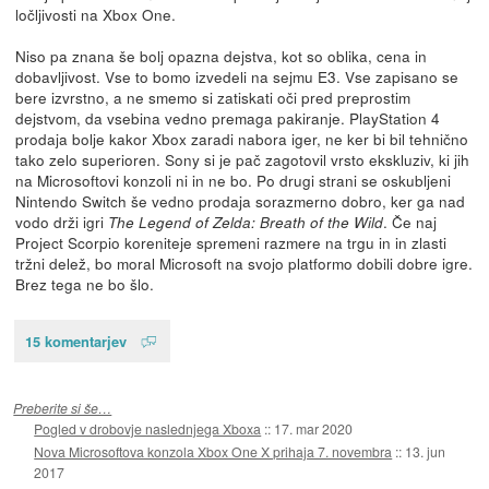
ločljivosti na Xbox One.
Niso pa znana še bolj opazna dejstva, kot so oblika, cena in
dobavljivost. Vse to bomo izvedeli na sejmu E3. Vse zapisano se
bere izvrstno, a ne smemo si zatiskati oči pred preprostim
dejstvom, da vsebina vedno premaga pakiranje. PlayStation 4
prodaja bolje kakor Xbox zaradi nabora iger, ne ker bi bil tehnično
tako zelo superioren. Sony si je pač zagotovil vrsto ekskluziv, ki jih
na Microsoftovi konzoli ni in ne bo. Po drugi strani se oskubljeni
Nintendo Switch še vedno prodaja sorazmerno dobro, ker ga nad
vodo drži igri
. Če naj
The Legend of Zelda: Breath of the Wild
Project Scorpio koreniteje spremeni razmere na trgu in in zlasti
tržni delež, bo moral Microsoft na svojo platformo dobili dobre igre.
Brez tega ne bo šlo.
15 komentarjev
Preberite si še…
Pogled v drobovje naslednjega Xboxa
::
17. mar 2020
Nova Microsoftova konzola Xbox One X prihaja 7. novembra
::
13. jun
2017