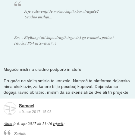
A je v sloveniji že možno kupit xbox drugače?
Uradno mislim...
Em, v BigBang (ali kupu drugih trgovin) ga vzameš s police?
Isto kot PS4 in Switch? :)
Mogoče misli na uradno podporo in store.
Drugače ne vidim smisla te konzole. Namreč ta platforma dejansko
nima ekskluziv, za katere bi jo posebaj kupoval. Dejansko se
dogaja ravno obratno, mislim da so skenslali že dve ali tri projekte.
Samael
::
9. apr 2017, 15:03
Ahim
je
6. apr 2017 ob 21:16
izjavil
:
Zatipk: