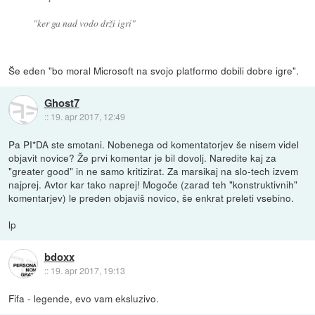
"ker ga nad vodo drži igri"
Še eden "bo moral Microsoft na svojo platformo dobili dobre igre".
Ghost7
::
19. apr 2017, 12:49
Pa PI*DA ste smotani. Nobenega od komentatorjev še nisem videl
objavit novice? Že prvi komentar je bil dovolj. Naredite kaj za
"greater good" in ne samo kritizirat. Za marsikaj na slo-tech izvem
najprej. Avtor kar tako naprej! Mogoče (zarad teh "konstruktivnih"
komentarjev) le preden objaviš novico, še enkrat preleti vsebino.
lp
bdoxx
::
19. apr 2017, 19:13
Fifa - legende, evo vam eksluzivo.