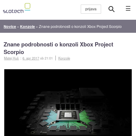
☰
Novice
»
Konzole
»
Znane podrobnosti o konzoli Xbox Project Scorpio
Znane podrobnosti o konzoli Xbox Project
Scorpio
Matej Huš
::
6. apr 2017
ob 21:01
Konzole