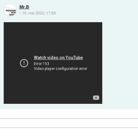
Mr.B
::
16. mar 2020, 17:59