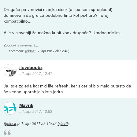
Drugače pa v novici manjka sicer (ali pa sem spregledal),
domnevam da gre za podobno finto kot ps4 pro? Torej
kompatibilno...
A je v sloveniji že možno kupit xbox drugače? Uradno mislim...
Zgodovina sprememb…
spremenil:
jlpktnst
(
7. apr 2017 ob 12:46
)
iloveboobz
::
7. apr 2017, 12:47
Ja, tole zgleda kot mid life refresh, ker sicer bi blo malo butasto da
še vedno uporabljajo ista jedra
Mavrik
::
7. apr 2017, 12:52
jlpktnst
je
7. apr 2017 ob 12:46
izjavil
: