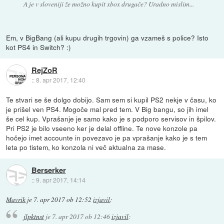
A je v sloveniji že možno kupit xbox drugače? Uradno mislim...
Em, v BigBang (ali kupu drugih trgovin) ga vzameš s police? Isto
kot PS4 in Switch? :)
RejZoR
::
8. apr 2017, 12:40
Te stvari se še dolgo dobijo. Sam sem si kupil PS2 nekje v času, ko
je prišel ven PS4. Mogoče mal pred tem. V Big bangu, so jih imel
še cel kup. Vprašanje je samo kako je s podporo servisov in špilov.
Pri PS2 je bilo vseeno ker je delal offline. Te nove konzole pa
hočejo imet accounte in povezavo je pa vprašanje kako je s tem
leta po tistem, ko konzola ni več aktualna za mase.
Berserker
::
9. apr 2017, 14:14
Mavrik
je
7. apr 2017 ob 12:52
izjavil
:
jlpktnst
je
7. apr 2017 ob 12:46
izjavil
: