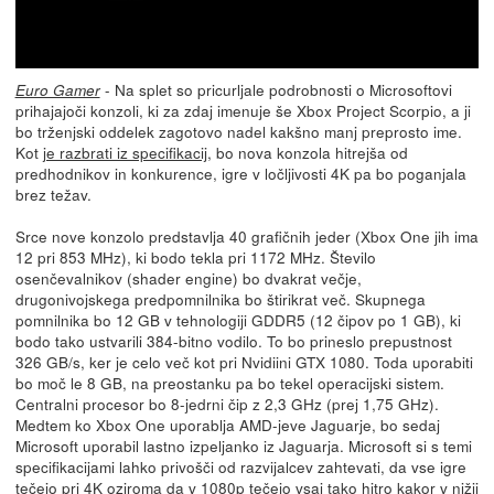
- Na splet so pricurljale podrobnosti o Microsoftovi
Euro Gamer
prihajajoči konzoli, ki za zdaj imenuje še Xbox Project Scorpio, a ji
bo trženjski oddelek zagotovo nadel kakšno manj preprosto ime.
Kot
je razbrati iz specifikacij
, bo nova konzola hitrejša od
predhodnikov in konkurence, igre v ločljivosti 4K pa bo poganjala
brez težav.
Srce nove konzolo predstavlja 40 grafičnih jeder (Xbox One jih ima
12 pri 853 MHz), ki bodo tekla pri 1172 MHz. Število
osenčevalnikov (shader engine) bo dvakrat večje,
drugonivojskega predpomnilnika bo štirikrat več. Skupnega
pomnilnika bo 12 GB v tehnologiji GDDR5 (12 čipov po 1 GB), ki
bodo tako ustvarili 384-bitno vodilo. To bo prineslo prepustnost
326 GB/s, ker je celo več kot pri Nvidiini GTX 1080. Toda uporabiti
bo moč le 8 GB, na preostanku pa bo tekel operacijski sistem.
Centralni procesor bo 8-jedrni čip z 2,3 GHz (prej 1,75 GHz).
Medtem ko Xbox One uporablja AMD-jeve Jaguarje, bo sedaj
Microsoft uporabil lastno izpeljanko iz Jaguarja. Microsoft si s temi
specifikacijami lahko privošči od razvijalcev zahtevati, da vse igre
tečejo pri 4K oziroma da v 1080p tečejo vsaj tako hitro kakor v nižji