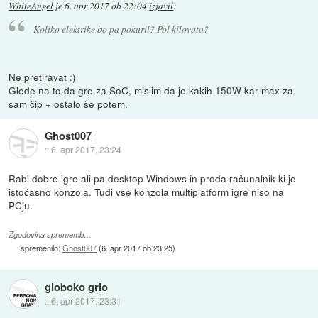
WhiteAngel
je
6. apr 2017 ob 22:04
izjavil
:
Koliko elektrike bo pa pokuril? Pol kilovata?
Ne pretiravat :)
Glede na to da gre za SoC, mislim da je kakih 150W kar max za
sam čip + ostalo še potem.
Ghost007
::
6. apr 2017, 23:24
Rabi dobre igre ali pa desktop Windows in proda računalnik ki je
istočasno konzola. Tudi vse konzola multiplatform igre niso na
PCju.
Zgodovina sprememb…
spremenilo:
Ghost007
(
6. apr 2017 ob 23:25
)
globoko grlo
::
6. apr 2017, 23:31