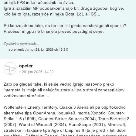
omejiš FPS in še računalnik ne švica.
Igre z izrazitim MP poudarkom znajo biti druga zgodba, bog ve,
kdo še to igra, razen če ni neka Dota, LoL ali CS...
Pri konzolah bo tako, da bo tier list glede na storage ali spomin?.
Procesor in gpu ne bi smela preveč povzdignit cene.
Zgodovina sprememb…
spremenil:
Jarno
(
28. jun 2026 ob 13:31
)
opeter
::
28. jun 2026, 14:32
Zato pa gledaš take, ki se še vedno igrajo masovno preko
interneta in imajo ali delujoče stare ali pa s strani zanesenjakov
vzdrževane strežnike ...
Wolfenstein Enemy Territory, Quake 3 Arena ali pa odprtokodno
alternative tipa OpenArena, ioquake3, morda Xonotic, Counter-
Strike 1.6 (1999), Counter-Strike: Source (2004), Team Fortress 2
(2007), World of Warcraft (2004), RuneScape (2001), Minecraft,
strateške in taktične tipa Age of Empires II (ta je pred 7 leti dobil
osvežitev - Definitive Edition), Worms Armageddon, odprtokodna