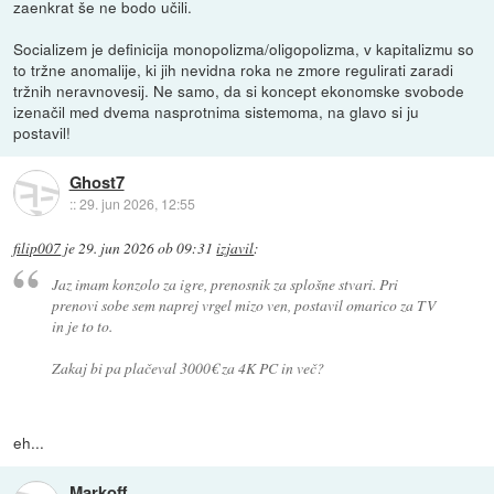
zaenkrat še ne bodo učili.
Socializem je definicija monopolizma/oligopolizma, v kapitalizmu so
to tržne anomalije, ki jih nevidna roka ne zmore regulirati zaradi
tržnih neravnovesij. Ne samo, da si koncept ekonomske svobode
izenačil med dvema nasprotnima sistemoma, na glavo si ju
postavil!
Ghost7
::
29. jun 2026, 12:55
filip007
je
29. jun 2026 ob 09:31
izjavil
:
Jaz imam konzolo za igre, prenosnik za splošne stvari. Pri
prenovi sobe sem naprej vrgel mizo ven, postavil omarico za TV
in je to to.
Zakaj bi pa plačeval 3000€ za 4K PC in več?
eh...
Markoff