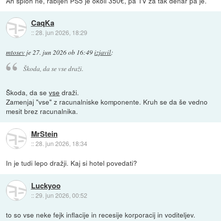
Ah sploh ne, rabljen PS5 je okoli 350€, pa TV za tak denar pa je.
CaqKa
::
28. jun 2026, 18:29
mtosev
je
27. jun 2026 ob 16:49
izjavil
:
Škoda, da se vse draži.
Škoda, da se
vse
draži.
Zamenjaj "vse" z racunalniske komponente. Kruh se da še vedno
mesit brez racunalnika.
MrStein
::
28. jun 2026, 18:34
In je tudi lepo dražji. Kaj si hotel povedati?
Luckyoo
::
29. jun 2026, 00:52
to so vse neke fejk inflacije in recesije korporacij in voditeljev.