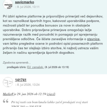
savicmarko
::
8. jul 2026, 13:11
Pri izbiri spletne platforme je priporočljivo primerjati več dejavnikov,
kot so raznolikost športnih trgov, kakovost uporabniške podpore,
možnosti plačil ter ponudba bonusov za nove in obstoječe
uporabnike. Dobro pripravljene primerjave omogočajo lažje
razumevanje razlik med ponudniki in pomagajo pri sprejemanju
premišljene odločitve. Če iščete zanesljive informacije o
stavnice
,
vam lahko pregledne ocene in podrobni opisi posameznih platform
prihranijo čas ter olajšajo izbiro storitve, ki najbolj ustreza vašim
željam in načinu spremljanja športnih dogodkov.
Zgodovina sprememb…
predlagalo izbris:
EU_zamašek-
(
8. jul 2026 ob 13:19
)
141741
::
8. jul 2026, 13:24
Markoff
je
29. jun 2026 ob 12:59
izjavil
:
Pri tej rasti cen bom kmalu lahko začel prodajati svoj stari
XBOX 360 za 500 EUR...