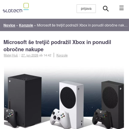
☰
Novice
»
Konzole
»
Microsoft še tretjič podražil Xbox in ponudil obročne nakupe
Microsoft še tretjič podražil Xbox in ponudil
obročne nakupe
Matej Huš
::
27. jun 2026
ob 14:42
Konzole