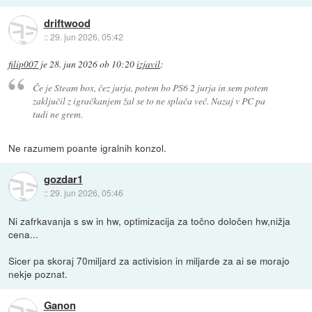
driftwood
::
29. jun 2026, 05:42
filip007
je
28. jun 2026 ob 10:20
izjavil
:
Če je Steam box, čez jurja, potem bo PS6 2 jurja in sem potem
zaključil z igračkanjem žal se to ne splača več. Nazaj v PC pa
tudi ne grem.
Ne razumem poante igralnih konzol.
gozdar1
::
29. jun 2026, 05:46
Ni zafrkavanja s sw in hw, optimizacija za točno določen hw,nižja
cena...
Sicer pa skoraj 70miljard za activision in miljarde za ai se morajo
nekje poznat.
Ganon