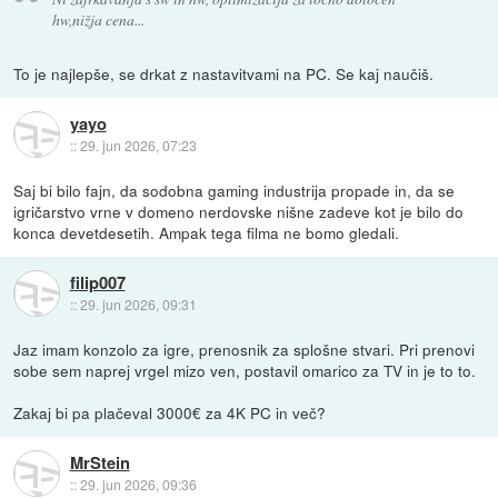
hw,nižja cena...
To je najlepše, se drkat z nastavitvami na PC. Se kaj naučiš.
yayo
::
29. jun 2026, 07:23
Saj bi bilo fajn, da sodobna gaming industrija propade in, da se
igričarstvo vrne v domeno nerdovske nišne zadeve kot je bilo do
konca devetdesetih. Ampak tega filma ne bomo gledali.
filip007
::
29. jun 2026, 09:31
Jaz imam konzolo za igre, prenosnik za splošne stvari. Pri prenovi
sobe sem naprej vrgel mizo ven, postavil omarico za TV in je to to.
Zakaj bi pa plačeval 3000€ za 4K PC in več?
MrStein
::
29. jun 2026, 09:36