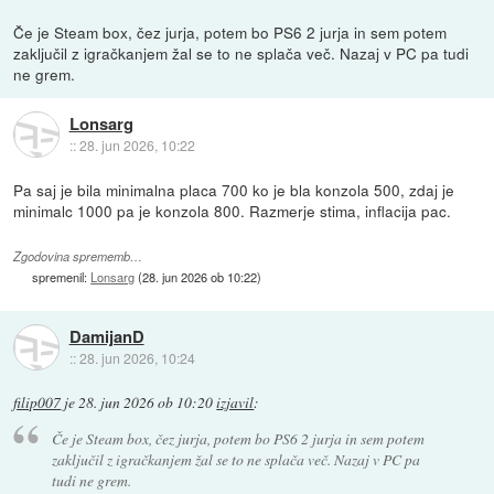
Če je Steam box, čez jurja, potem bo PS6 2 jurja in sem potem
zaključil z igračkanjem žal se to ne splača več. Nazaj v PC pa tudi
ne grem.
Lonsarg
::
28. jun 2026, 10:22
Pa saj je bila minimalna placa 700 ko je bla konzola 500, zdaj je
minimalc 1000 pa je konzola 800. Razmerje stima, inflacija pac.
Zgodovina sprememb…
spremenil:
Lonsarg
(
28. jun 2026 ob 10:22
)
DamijanD
::
28. jun 2026, 10:24
filip007
je
28. jun 2026 ob 10:20
izjavil
:
Če je Steam box, čez jurja, potem bo PS6 2 jurja in sem potem
zaključil z igračkanjem žal se to ne splača več. Nazaj v PC pa
tudi ne grem.