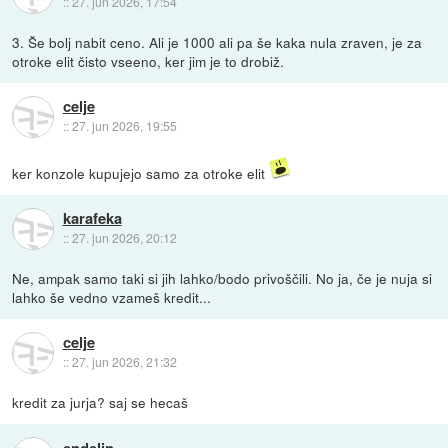
::
27. jun 2026, 17:54
3. Še bolj nabit ceno. Ali je 1000 ali pa še kaka nula zraven, je za
otroke elit čisto vseeno, ker jim je to drobiž.
celje
::
27. jun 2026, 19:55
ker konzole kupujejo samo za otroke elit
karafeka
::
27. jun 2026, 20:12
Ne, ampak samo taki si jih lahko/bodo privoščili. No ja, če je nuja si
lahko še vedno vzameš kredit...
celje
::
27. jun 2026, 21:32
kredit za jurja? saj se hecaš
endelin