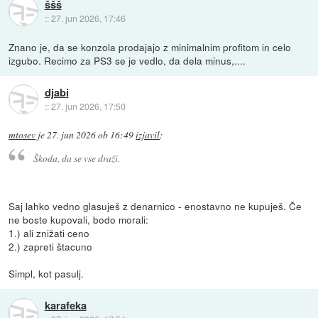
ššš
::
27. jun 2026, 17:46
Znano je, da se konzola prodajajo z minimalnim profitom in celo
izgubo. Recimo za PS3 se je vedlo, da dela minus,....
djabi
::
27. jun 2026, 17:50
mtosev
je
27. jun 2026 ob 16:49
izjavil
:
Škoda, da se vse draži.
Saj lahko vedno glasuješ z denarnico - enostavno ne kupuješ. Če
ne boste kupovali, bodo morali:
1.) ali znižati ceno
2.) zapreti štacuno
Simpl, kot pasulj.
karafeka