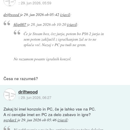
::
29. jun 2026, 05:59
driftwood
je
29. jun 2026 ob 05:42
izjavil
:
filip007
je
28. jun 2026 ob 10:20
izjavil
:
Če je Steam box, čez jurja, potem bo PS6 2 jurja in
sem potem zaključil z igračkanjem žal se to ne
splača več. Nazaj v PC pa tudi ne grem.
Ne razumem poante igralnih konzol.
Česa ne razumeš?
driftwood
::
29. jun 2026, 06:27
Zakaj bi imel konzolo in PC, če je lahko vse na PC.
A ni cenejše imet en PC za delo zabavo in igre?
gozdar1
je
29. jun 2026 ob 05:46
izjavil
:
Ni zafrkavanja s sw in hw, optimizacija za točno določen