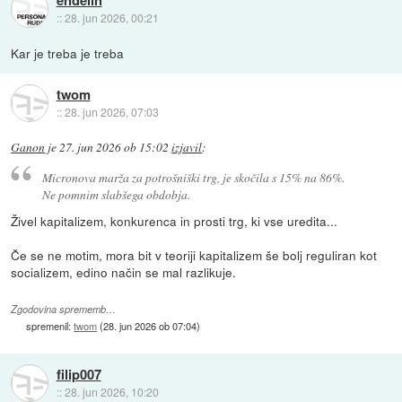
::
28. jun 2026, 00:21
Kar je treba je treba
twom
::
28. jun 2026, 07:03
Ganon
je
27. jun 2026 ob 15:02
izjavil
:
Micronova marža za potrošniški trg, je skočila s 15% na 86%.
Ne pomnim slabšega obdobja.
Živel kapitalizem, konkurenca in prosti trg, ki vse uredita...
Če se ne motim, mora bit v teoriji kapitalizem še bolj reguliran kot
socializem, edino način se mal razlikuje.
Zgodovina sprememb…
spremenil:
twom
(
28. jun 2026 ob 07:04
)
filip007
::
28. jun 2026, 10:20