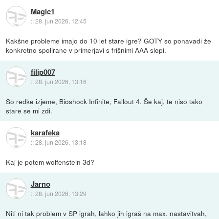
Magic1
::
28. jun 2026, 12:45
Kakšne probleme imajo do 10 let stare igre? GOTY so ponavadi že
konkretno spolirane v primerjavi s frišnimi AAA slopi.
filip007
::
28. jun 2026, 13:16
So redke izjeme, Bioshock Infinite, Fallout 4. Še kaj, te niso tako
stare se mi zdi.
karafeka
::
28. jun 2026, 13:18
Kaj je potem wolfenstein 3d?
Jarno
::
28. jun 2026, 13:29
Niti ni tak problem v SP igrah, lahko jih igraš na max. nastavitvah,