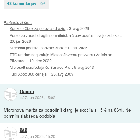
43 komentarjev
Preberite si še…
Konzole Xbox za polovico dražje
::
3. avg 2026
Apple bo zaradi dragih pomnilniških čipov podražil svoje izdelke
::
20. jun 2026
Microsoft podražil konzole Xbox
::
1. maj 2025
FTC uradno nasprotuje Microsoftovemu prevzemu Activision
Blizzarda
::
10. dec 2022
Microsoft razprodaja še Surface Pro
::
5. avg 2013
Tudi Xbox 360 cenejši
::
25. avg 2009
Ganon
::
27. jun 2026, 15:02
Micronova marža za potrošniški trg, je skočila s 15% na 86%. Ne
pomnim slabšega obdobja.
ššš
::
27. jun 2026, 15:20