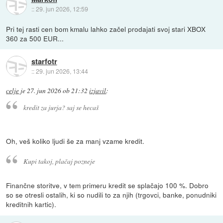
::
29. jun 2026, 12:59
Pri tej rasti cen bom kmalu lahko začel prodajati svoj stari XBOX
360 za 500 EUR...
starfotr
::
29. jun 2026, 13:44
celje
je
27. jun 2026 ob 21:32
izjavil
:
kredit za jurja? saj se hecaš
Oh, veš koliko ljudi še za manj vzame kredit.
Kupi takoj, plačaj pozneje
Finančne storitve, v tem primeru kredit se splačajo 100 %. Dobro
so se otresli ostalih, ki so nudili to za njih (trgovci, banke, ponudniki
kreditnih kartic).