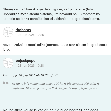
Steambox hardwersko ne dela izgube, ker je ne sme (lahko
uporabljaš izven steam sistema, kot navadni pc,...) medtem ko
konzole so lahko cenejše, ker si zaklenjen na igre ekosistema.
rkobarov
::
28. jun 2026, 10:25
nevem zakaj nekateri toliko jamrate, kupis star sistem in igraš stare
igre.
pujsekpepe
::
28. jun 2026, 10:28
Lonsarg
je
28. jun 2026 ob 10:22
izjavil
:
Pa saj je bila minimalna placa 700 ko je bla konzola 500, zdaj je
minimalc 1000 pa je konzola 800. Razmerje stima, inflacija pac.
Ne, ne štima ker se je vse drugo tud hudo podražil, pogledaš