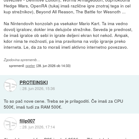
Hedge Wars, OpenRA (tukaj imaš različne igre znotraj tega in cel
kup strežnikov), Beyond All Reason, The Battle for Wesnoth ...
Na Nintendovih konzolah pa vsekakor Mario Kart. Ta ima vedno
dovolj igralcev, dokler ima delujoče strežnike. Seveda je prednost,
če imaš igralce ob sebi in igrate deljeni ekran kot nekoč. Ampak,
kdor nima te možnosti, pa ima praviloma na voljo igranje preko
interneta. Le, da za to moraš imeti aktivno internetno povezavo.
Zgodovina sprememb…
spremenil:
opeter
(
28. jun 2026 ob 14:33
)
PROTEINSKI
::
28. jun 2026, 15:36
To so pač nove cene. Treba se je prilagoditi. Če imaš za CPU
500€, imaš tudi za RAM 500€.
filip007
::
28. jun 2026, 17:14