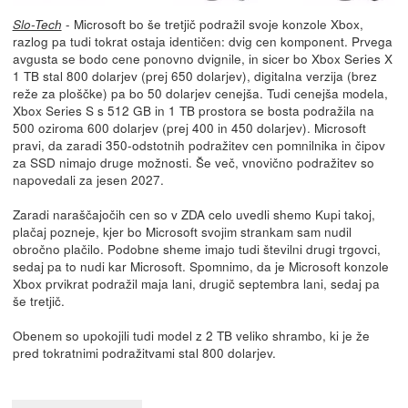
- Microsoft bo še tretjič podražil svoje konzole Xbox,
Slo-Tech
razlog pa tudi tokrat ostaja identičen: dvig cen komponent. Prvega
avgusta se bodo cene ponovno dvignile, in sicer bo Xbox Series X
1 TB stal 800 dolarjev (prej 650 dolarjev), digitalna verzija (brez
reže za ploščke) pa bo 50 dolarjev cenejša. Tudi cenejša modela,
Xbox Series S s 512 GB in 1 TB prostora se bosta podražila na
500 oziroma 600 dolarjev (prej 400 in 450 dolarjev). Microsoft
pravi, da zaradi 350-odstotnih podražitev cen pomnilnika in čipov
za SSD nimajo druge možnosti. Še več, vnovično podražitev so
napovedali za jesen 2027.
Zaradi naraščajočih cen so v ZDA celo uvedli shemo Kupi takoj,
plačaj pozneje, kjer bo Microsoft svojim strankam sam nudil
obročno plačilo. Podobne sheme imajo tudi številni drugi trgovci,
sedaj pa to nudi kar Microsoft. Spomnimo, da je Microsoft konzole
Xbox prvikrat podražil maja lani, drugič septembra lani, sedaj pa
še tretjič.
Obenem so upokojili tudi model z 2 TB veliko shrambo, ki je že
pred tokratnimi podražitvami stal 800 dolarjev.