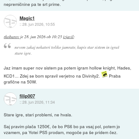
nepremičnine pa te srt prime.
Magic1
::
28. jun 2026, 10:55
rkobarov
je
28. jun 2026 ob 10:25
izjavil
:
nevem zakaj nekateri toliko jamrate, kupis star sistem in igraš
stare igre.
Jaz imam super nov sistem pa potem igram hollow knight, Hades,
KCD1... Zdej se bom spravil verjetno na Divinity2.
Praba
grafične na 50W.
filip007
::
28. jun 2026, 11:34
Stare igre, stari problemi, ne hvala.
Saj pravim plača 1250€, če bo PS6 bo pa vsaj pol, potem jo
vzamem, pa Yotei PS5 prodam, mogoče pa še pridem čez.