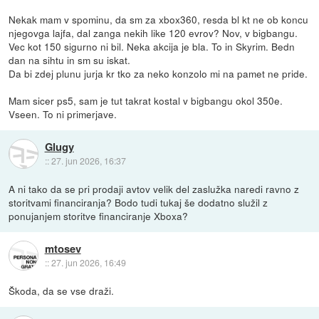
Nekak mam v spominu, da sm za xbox360, resda bl kt ne ob koncu
njegovga lajfa, dal zanga nekih like 120 evrov? Nov, v bigbangu.
Vec kot 150 sigurno ni bil. Neka akcija je bla. To in Skyrim. Bedn
dan na sihtu in sm su iskat.
Da bi zdej plunu jurja kr tko za neko konzolo mi na pamet ne pride.
Mam sicer ps5, sam je tut takrat kostal v bigbangu okol 350e.
Vseen. To ni primerjave.
Glugy
::
27. jun 2026, 16:37
A ni tako da se pri prodaji avtov velik del zaslužka naredi ravno z
storitvami financiranja? Bodo tudi tukaj še dodatno služil z
ponujanjem storitve financiranje Xboxa?
mtosev
::
27. jun 2026, 16:49
Škoda, da se vse draži.