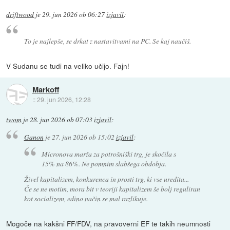
driftwood
je
29. jun 2026 ob 06:27
izjavil
:
To je najlepše, se drkat z nastavitvami na PC. Se kaj naučiš.
V Sudanu se tudi na veliko učijo. Fajn!
Markoff
::
29. jun 2026, 12:28
twom
je
28. jun 2026 ob 07:03
izjavil
:
Ganon
je
27. jun 2026 ob 15:02
izjavil
:
Micronova marža za potrošniški trg, je skočila s
15% na 86%. Ne pomnim slabšega obdobja.
Živel kapitalizem, konkurenca in prosti trg, ki vse uredita...
Če se ne motim, mora bit v teoriji kapitalizem še bolj reguliran
kot socializem, edino način se mal razlikuje.
Mogoče na kakšni FF/FDV, na pravoverni EF te takih neumnosti