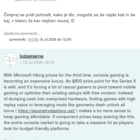
Čimprej se pridi pohvalit, kako je šlo, mogoče se še najde kak in še
kaj, v bistvu že kar majhen muzej :D
Zgodovina sprememb…
spremenilo:
141741
(
8. jul 2026 ob 13:24
)
luizamarns
::
10. jul 2026, 19:15
With Microsoft hiking prices for the third time, console gaming is
becoming an expensive luxury. An $800 price point for the Series X
is wild, and it's forcing a lot of casual gamers to pivot toward mobile
gaming or optimize their existing setups with free content. Instead
of dumping cash into overpriced hardware, finding games with high
replay value or leveraging mods like geometry dash unlock all
icons (
https://geometrydashpro.net/
) makes a lot more sense to
keep gaming affordable. If component prices keep soaring like this,
the entire console market is going to take a massive hit as players
look for budget-friendly platforms.