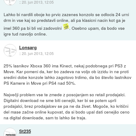
::
20. jun 2013, 12:05
Lahko bi nardili oboje ko prvic zazenes konzolo se odlocis 24 urni
drm in vse kaj so predstavli online, ali pa klasicni nacin kot ga je
imel 360 pa bi bli vsi zadovolni
. Osebno upam, da bodo vse
igre tud navoljo online.
Lonsarg
::
20. jun 2013, 12:05
25% lasnikov Xboxa 360 ima Kinect, nekaj podobnega pri PS3 z
Move. Kar pomeni da, ker bo zadeva na voljo ob izzidu in ne proti
sredini dobe konzole lahko zagotovo trdimo, da bo število lastnikov
PS Kamere in Move pri PS4 nad 50%.
Največji problem vse te zmede z posojanjem so retail prodajalci.
Digitalni download ne sme biti cenejši, ker bi se potem uprli
prodajalci, brez prodajalcev se pa ne da živet. Mogoče, ko kritični
del mase začne online kupovat, da si bodo upal dati cenejšo ceno
na digital downloade, sam to lahko še traja.
St235