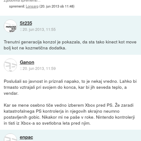
Zgodovina sprememb…
spremenil:
Lonsarg
(
20. jun 2013 ob 11:48
)
St235
::
20. jun 2013, 11:55
Trenutni generacija konzol je pokazala, da sta tako kinect kot move
bolj kot ne kozmetična dodatka.
Ganon
::
20. jun 2013, 11:59
Poslušali so javnost in priznali napako, to je nekaj vredno. Lahko bi
trmasto vztrajali pri svojem do konca, kar bi jih seveda teplo, a
vendar.
Kar se mene osebno tiče vedno izberem Xbox pred PS. Že zaradi
katastrofalnega PS kontrolerja in njegovih skrajno neumno
postavljenih gobic. Nikakor mi ne paše v roke. Nintendo kontrolerji
in tisti iz Xbox-a so svetlobna leta pred njim.
enpac