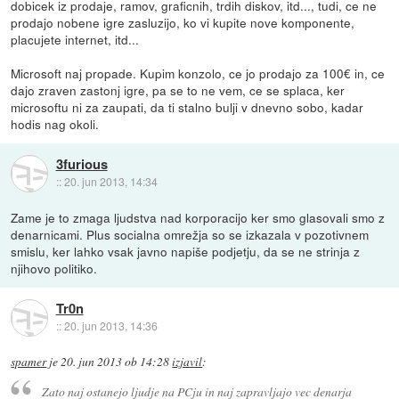
dobicek iz prodaje, ramov, graficnih, trdih diskov, itd..., tudi, ce ne
prodajo nobene igre zasluzijo, ko vi kupite nove komponente,
placujete internet, itd...
Microsoft naj propade. Kupim konzolo, ce jo prodajo za 100€ in, ce
dajo zraven zastonj igre, pa se to ne vem, ce se splaca, ker
microsoftu ni za zaupati, da ti stalno bulji v dnevno sobo, kadar
hodis nag okoli.
3furious
::
20. jun 2013, 14:34
Zame je to zmaga ljudstva nad korporacijo ker smo glasovali smo z
denarnicami. Plus socialna omrežja so se izkazala v pozotivnem
smislu, ker lahko vsak javno napiše podjetju, da se ne strinja z
njihovo politiko.
Tr0n
::
20. jun 2013, 14:36
spamer
je
20. jun 2013 ob 14:28
izjavil
:
Zato naj ostanejo ljudje na PCju in naj zapravljajo vec denarja