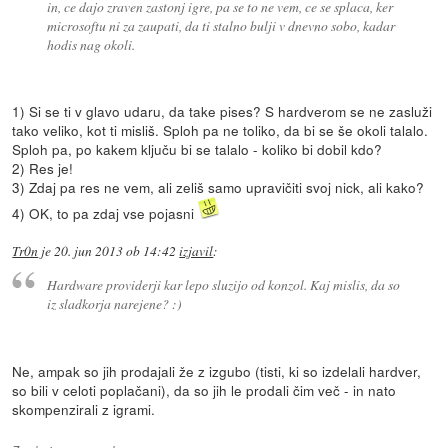
in, ce dajo zraven zastonj igre, pa se to ne vem, ce se splaca, ker
microsoftu ni za zaupati, da ti stalno bulji v dnevno sobo, kadar
hodis nag okoli.
1) Si se ti v glavo udaru, da take pises? S hardverom se ne zasluži
tako veliko, kot ti misliš. Sploh pa ne toliko, da bi se še okoli talalo.
Sploh pa, po kakem ključu bi se talalo - koliko bi dobil kdo?
2) Res je!
3) Zdaj pa res ne vem, ali zeliš samo upravičiti svoj nick, ali kako?
4) OK, to pa zdaj vse pojasni
Tr0n
je
20. jun 2013 ob 14:42
izjavil
:
Hardware providerji kar lepo sluzijo od konzol. Kaj mislis, da so
iz sladkorja narejene? :)
Ne, ampak so jih prodajali že z izgubo (tisti, ki so izdelali hardver,
so bili v celoti poplačani), da so jih le prodali čim več - in nato
skompenzirali z igrami.