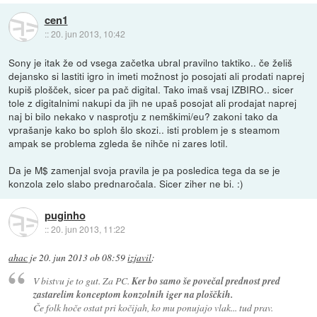
cen1
::
20. jun 2013, 10:42
Sony je itak že od vsega začetka ubral pravilno taktiko.. če želiš
dejansko si lastiti igro in imeti možnost jo posojati ali prodati naprej
kupiš plošček, sicer pa pač digital. Tako imaš vsaj IZBIRO.. sicer
tole z digitalnimi nakupi da jih ne upaš posojat ali prodajat naprej
naj bi bilo nekako v nasprotju z nemškimi/eu? zakoni tako da
vprašanje kako bo sploh šlo skozi.. isti problem je s steamom
ampak se problema zgleda še nihče ni zares lotil.
Da je M$ zamenjal svoja pravila je pa posledica tega da se je
konzola zelo slabo prednaročala. Sicer ziher ne bi. :)
puginho
::
20. jun 2013, 11:22
ahac
je
20. jun 2013 ob 08:59
izjavil
:
V bistvu je to gut. Za PC.
Ker bo samo še povečal prednost pred
zastarelim konceptom konzolnih iger na ploščkih.
Če folk hoče ostat pri kočijah, ko mu ponujajo vlak... tud prav.