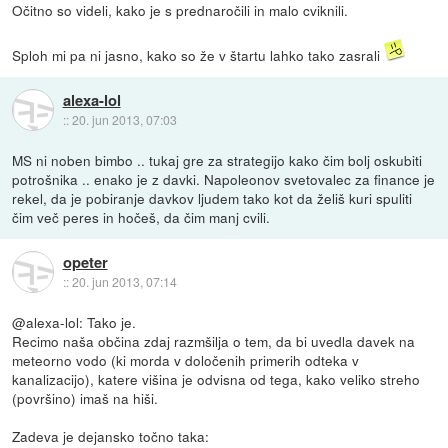
Očitno so videli, kako je s prednaročili in malo cviknili.
Sploh mi pa ni jasno, kako so že v štartu lahko tako zasrali
alexa-lol
::
20. jun 2013, 07:03
MS ni noben bimbo .. tukaj gre za strategijo kako čim bolj oskubiti
potrošnika .. enako je z davki. Napoleonov svetovalec za finance je
rekel, da je pobiranje davkov ljudem tako kot da želiš kuri spuliti
čim več peres in hočeš, da čim manj cvili.
opeter
::
20. jun 2013, 07:14
@alexa-lol: Tako je.
Recimo naša občina zdaj razmšilja o tem, da bi uvedla davek na
meteorno vodo (ki morda v določenih primerih odteka v
kanalizacijo), katere višina je odvisna od tega, kako veliko streho
(površino) imaš na hiši.
Zadeva je dejansko točno taka: