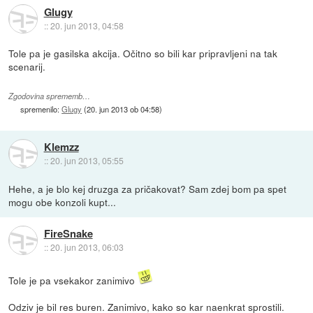
Glugy
::
20. jun 2013, 04:58
Tole pa je gasilska akcija. Očitno so bili kar pripravljeni na tak
scenarij.
Zgodovina sprememb…
spremenilo:
Glugy
(
20. jun 2013 ob 04:58
)
Klemzz
::
20. jun 2013, 05:55
Hehe, a je blo kej druzga za pričakovat? Sam zdej bom pa spet
mogu obe konzoli kupt...
FireSnake
::
20. jun 2013, 06:03
Tole je pa vsekakor zanimivo
Odziv je bil res buren. Zanimivo, kako so kar naenkrat sprostili.