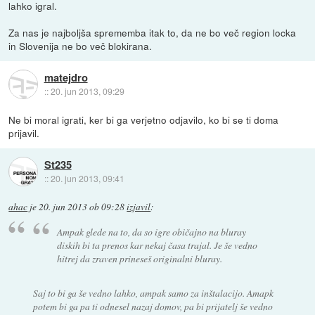
lahko igral.
Za nas je najboljša sprememba itak to, da ne bo več region locka
in Slovenija ne bo več blokirana.
matejdro
::
20. jun 2013, 09:29
Ne bi moral igrati, ker bi ga verjetno odjavilo, ko bi se ti doma
prijavil.
St235
::
20. jun 2013, 09:41
ahac
je
20. jun 2013 ob 09:28
izjavil
:
Ampak glede na to, da so igre običajno na bluray
diskih bi ta prenos kar nekaj časa trajal. Je še vedno
hitrej da zraven prineseš originalni bluray.
Saj to bi ga še vedno lahko, ampak samo za inštalacijo. Amapk
potem bi ga pa ti odnesel nazaj domov, pa bi prijatelj še vedno