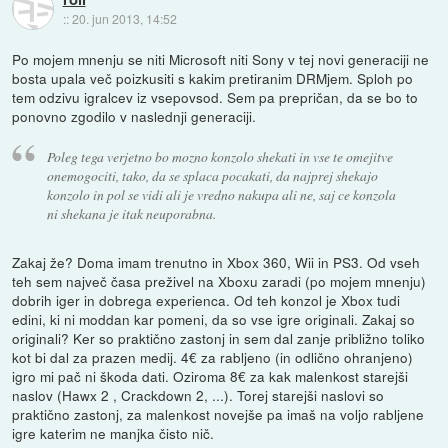
::
20. jun 2013, 14:52
Po mojem mnenju se niti Microsoft niti Sony v tej novi generaciji ne
bosta upala več poizkusiti s kakim pretiranim DRMjem. Sploh po
tem odzivu igralcev iz vsepovsod. Sem pa prepričan, da se bo to
ponovno zgodilo v naslednji generaciji.
Poleg tega verjetno bo mozno konzolo shekati in vse te omejitve
onemogociti, tako, da se splaca pocakati, da najprej shekajo
konzolo in pol se vidi ali je vredno nakupa ali ne, saj ce konzola
ni shekana je itak neuporabna.
Zakaj že? Doma imam trenutno in Xbox 360, Wii in PS3. Od vseh
teh sem največ časa preživel na Xboxu zaradi (po mojem mnenju)
dobrih iger in dobrega experienca. Od teh konzol je Xbox tudi
edini, ki ni moddan kar pomeni, da so vse igre originali. Zakaj so
originali? Ker so praktično zastonj in sem dal zanje približno toliko
kot bi dal za prazen medij. 4€ za rabljeno (in odlično ohranjeno)
igro mi pač ni škoda dati. Oziroma 8€ za kak malenkost starejši
naslov (Hawx 2 , Crackdown 2, ...). Torej starejši naslovi so
praktično zastonj, za malenkost novejše pa imaš na voljo rabljene
igre katerim ne manjka čisto nič.