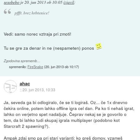
sesobebo
je
20. jun 2013 ob 10:05
izjavil
:
pffft. brez hrbtenice!
Vedi: samo norec vztraja pri zmoti!
Tu se gre za denar in ne (nespameten) ponos
Zgodovina sprememb…
spremenilo:
FireSnake
(
20. jun 2013 ob 10:17
)
ahac
::
20. jun 2013, 10:33
Ja, seveda ga bi odlogiralo, če se ti logiraš. Oz... če 1x dnevno
čekira online, potem lahko offline igra cel dan. Pa ko ti nehaš igrat,
lahko on verjetno spet nadaljuje. Čeprav nekaj se je govorilo o
tem, da bi lahko tudi skupaj igrala multiplayer (podobno kot
Starcraft 2 spawning?).
Ampak zdaj smo pa pri stari varjanti: ko greš domov, vzameš