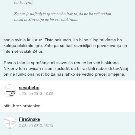
lahko igral.
Za nas je najboljša sprememba itak to, da ne bo več region
locka in Slovenija ne bo več blokirana.
sanja svinja kukuruz. Tisto sekundo, ko bi se ti logiral doma bo
kolegu blokiralo igro. Zato pa so tudi razmišljali o povezovanju na
internet vsakih 24 ur.
Ravno tako je vprašanje ali slovenija res ne bo več blokirana.
Nikjer v teh novicah nisem zasledil, da bi razširili nabor držav.Vsaj
online funkcionalnost bo za nas lahko še vedno precej omejena.
sesobebo
::
20. jun 2013, 10:05
pffft. brez hrbtenice!
FireSnake
::
20. jun 2013, 10:12