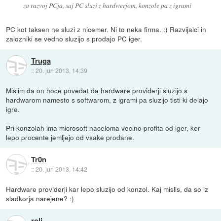
za razvoj PCja, saj PC sluzi z hardwerjom, konzole pa z igrami
PC kot taksen ne sluzi z nicemer. Ni to neka firma. :) Razvijalci in
zalozniki se vedno sluzijo s prodajo PC iger.
Truga
::
20. jun 2013, 14:39
Mislim da on hoce povedat da hardware providerji sluzijo s
hardwarom namesto s softwarom, z igrami pa sluzijo tisti ki delajo
igre.
Pri konzolah ima microsoft naceloma vecino profita od iger, ker
lepo procente jemljejo od vsake prodane.
Tr0n
::
20. jun 2013, 14:42
Hardware providerji kar lepo sluzijo od konzol. Kaj mislis, da so iz
sladkorja narejene? :)
roli