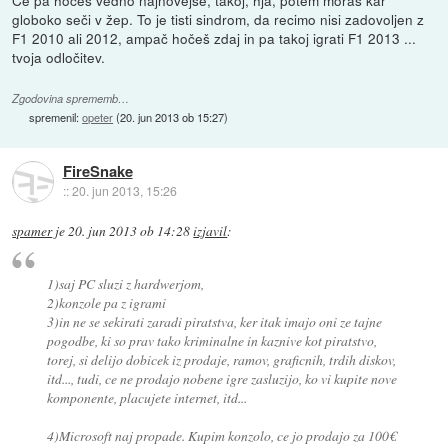
globoko seči v žep. To je tisti sindrom, da recimo nisi zadovoljen z
F1 2010 ali 2012, ampač hočeš zdaj in pa takoj igrati F1 2013 ...
tvoja odločitev.
Zgodovina sprememb…
spremenil:
opeter
(
20. jun 2013 ob 15:27
)
FireSnake
::
20. jun 2013, 15:26
spamer
je
20. jun 2013 ob 14:28
izjavil
:
1)saj PC sluzi z hardwerjom,
2)konzole pa z igrami
3)in ne se sekirati zaradi piratstva, ker itak imajo oni ze tajne
pogodbe, ki so prav tako kriminalne in kaznive kot piratstvo,
torej, si delijo dobicek iz prodaje, ramov, graficnih, trdih diskov,
itd..., tudi, ce ne prodajo nobene igre zasluzijo, ko vi kupite nove
komponente, placujete internet, itd...
4)Microsoft naj propade. Kupim konzolo, ce jo prodajo za 100€