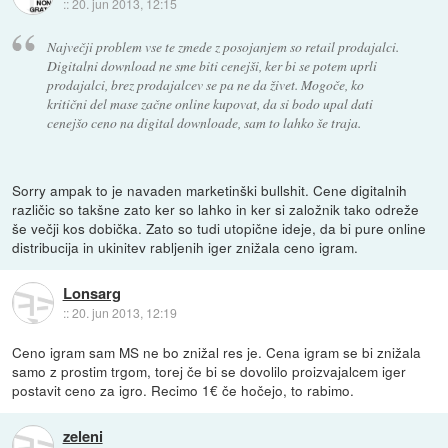
::
20. jun 2013, 12:15
Največji problem vse te zmede z posojanjem so retail prodajalci.
Digitalni download ne sme biti cenejši, ker bi se potem uprli
prodajalci, brez prodajalcev se pa ne da živet. Mogoče, ko
kritični del mase začne online kupovat, da si bodo upal dati
cenejšo ceno na digital downloade, sam to lahko še traja.
Sorry ampak to je navaden marketinški bullshit. Cene digitalnih
različic so takšne zato ker so lahko in ker si založnik tako odreže
še večji kos dobička. Zato so tudi utopične ideje, da bi pure online
distribucija in ukinitev rabljenih iger znižala ceno igram.
Lonsarg
::
20. jun 2013, 12:19
Ceno igram sam MS ne bo znižal res je. Cena igram se bi znižala
samo z prostim trgom, torej če bi se dovolilo proizvajalcem iger
postavit ceno za igro. Recimo 1€ če hočejo, to rabimo.
zeleni