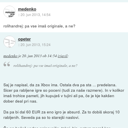
medenko
::
20. jun 2013, 14:54
rolihandrej: pa vse imaš originale, a ne?
opeter
::
20. jun 2013, 15:24
medenko
je
20. jun 2013 ob 14:54
izjavil
:
rolihandrej: pa vse imaš originale, a ne?
Saj je napisal, da za Xbox ima. Ostala dva pa sta ... predelana.
Sicer pa rabljene igre so poceni (tudi za naše razmere). In v kolikor
imaš trohice pameti, jih kupuješ v tujini ali pa, če je kje kakšen
dober deal pri nas.
Da pa bi dal 60 EUR za eno igro je absurd. Za to dobiš skoraj 10
rabljenih. Seveda pa so to starejši naslovi.
Če pa hočeš vedno najnovejše, takoj, hja, potem moraš kar