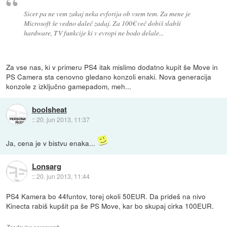
Sicer pa ne vem zakaj neka evforija ob vsem tem. Za mene je
Microsoft še vedno daleč zadaj. Za 100€ več dobiš slabši
hardware, TV funkcije ki v evropi ne bodo delale...
Za vse nas, ki v primeru PS4 itak mislimo dodatno kupit še Move in
PS Camera sta cenovno gledano konzoli enaki. Nova generacija
konzole z izključno gamepadom, meh...
boolsheat
::
20. jun 2013, 11:37
Ja, cena je v bistvu enaka...
Lonsarg
::
20. jun 2013, 11:44
PS4 Kamera bo 44funtov, torej okoli 50EUR. Da prideš na nivo
Kinecta rabiš kupšit pa še PS Move, kar bo skupaj cirka 100EUR.