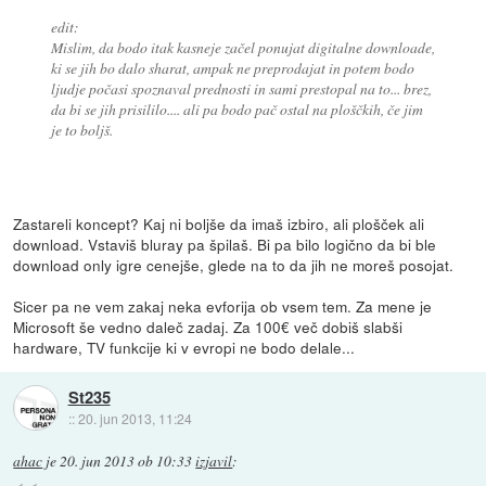
edit:
Mislim, da bodo itak kasneje začel ponujat digitalne downloade,
ki se jih bo dalo sharat, ampak ne preprodajat in potem bodo
ljudje počasi spoznaval prednosti in sami prestopal na to... brez,
da bi se jih prisililo.... ali pa bodo pač ostal na ploščkih, če jim
je to boljš.
Zastareli koncept? Kaj ni boljše da imaš izbiro, ali plošček ali
download. Vstaviš bluray pa špilaš. Bi pa bilo logično da bi ble
download only igre cenejše, glede na to da jih ne moreš posojat.
Sicer pa ne vem zakaj neka evforija ob vsem tem. Za mene je
Microsoft še vedno daleč zadaj. Za 100€ več dobiš slabši
hardware, TV funkcije ki v evropi ne bodo delale...
St235
::
20. jun 2013, 11:24
ahac
je
20. jun 2013 ob 10:33
izjavil
: