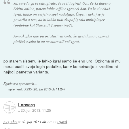
Ja, seveda ga bi odlogiralo, če se ti logiraš. Oz... če 1x dnevno
čekira online, potem lahko offline igra cel dan. Pa ko ti nehaš
igrat, lahko on verjetno spet nadaljuje. Čeprav nekaj se je
govorilo o tem, da bi lahko tudi skupaj igrala multiplayer
(podobno kot Starcraft 2 spawning?).
Ampak zdaj smo pa pri stari varjanti: ko greš domov, vzameš
plošček s sabo in on ne more nič več igrat.
po starem sistemu je lahko igral samo še eno uro. Oziroma si mu
moral pustit svoje login podatke, kar v kombinacijo z kreditno ni
najbolj pametna varianta.
Zgodovina sprememb…
spremenil:
St235
(
20. jun 2013 ob 11:24
)
Lonsarg
::
20. jun 2013, 11:25
puginho
je
20. jun 2013 ob 11:22
izjavil
: