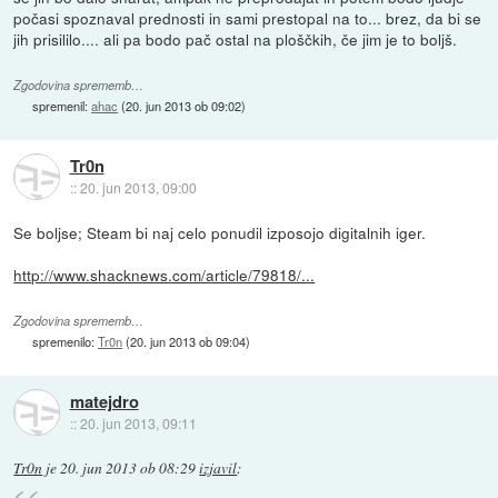
počasi spoznaval prednosti in sami prestopal na to... brez, da bi se
jih prisililo.... ali pa bodo pač ostal na ploščkih, če jim je to boljš.
Zgodovina sprememb…
spremenil:
ahac
(
20. jun 2013 ob 09:02
)
Tr0n
::
20. jun 2013, 09:00
Se boljse; Steam bi naj celo ponudil izposojo digitalnih iger.
http://www.shacknews.com/article/79818/...
Zgodovina sprememb…
spremenilo:
Tr0n
(
20. jun 2013 ob 09:04
)
matejdro
::
20. jun 2013, 09:11
Tr0n
je
20. jun 2013 ob 08:29
izjavil
: