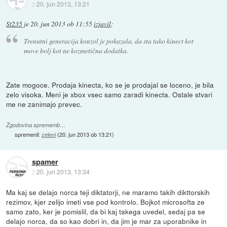
::
20. jun 2013, 13:21
St235
je
20. jun 2013 ob 11:55
izjavil
:
Trenutni generacija konzol je pokazala, da sta tako kinect kot
move bolj kot ne kozmetična dodatka.
Zate mogoce. Prodaja kinecta, ko se je prodajal se loceno, je bila
zelo visoka. Meni je xbox vsec samo zaradi kinecta. Ostale stvari
me ne zanimajo prevec.
Zgodovina sprememb…
spremenil:
zeleni
(
20. jun 2013 ob 13:21
)
spamer
::
20. jun 2013, 13:34
Ma kaj se delajo norca teji diktatorji, ne maramo takih dikttorskih
rezimov, kjer zelijo imeti vse pod kontrolo. Bojkot microsofta ze
samo zato, ker je pomislil, da bi kaj takega uvedel, sedaj pa se
delajo norca, da so kao dobri in, da jim je mar za uporabnike in