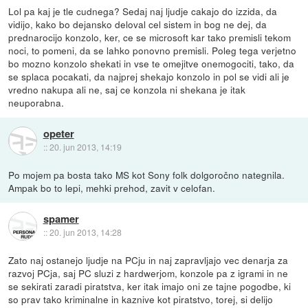
Lol pa kaj je tle cudnega? Sedaj naj ljudje cakajo do izzida, da
vidijo, kako bo dejansko deloval cel sistem in bog ne dej, da
prednarocijo konzolo, ker, ce se microsoft kar tako premisli tekom
noci, to pomeni, da se lahko ponovno premisli. Poleg tega verjetno
bo mozno konzolo shekati in vse te omejitve onemogociti, tako, da
se splaca pocakati, da najprej shekajo konzolo in pol se vidi ali je
vredno nakupa ali ne, saj ce konzola ni shekana je itak
neuporabna.
opeter
::
20. jun 2013, 14:19
Po mojem pa bosta tako MS kot Sony folk dolgoročno nategnila.
Ampak bo to lepi, mehki prehod, zavit v celofan.
spamer
::
20. jun 2013, 14:28
Zato naj ostanejo ljudje na PCju in naj zapravljajo vec denarja za
razvoj PCja, saj PC sluzi z hardwerjom, konzole pa z igrami in ne
se sekirati zaradi piratstva, ker itak imajo oni ze tajne pogodbe, ki
so prav tako kriminalne in kaznive kot piratstvo, torej, si delijo