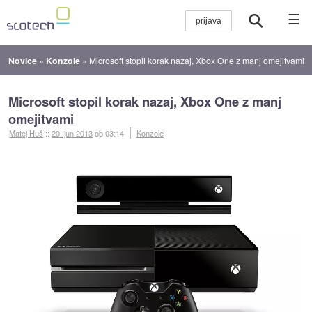
☰
Novice
»
Konzole
»
Microsoft stopil korak nazaj, Xbox One z manj omejitvami
Microsoft stopil korak nazaj, Xbox One z manj
omejitvami
Matej Huš
::
20. jun 2013
ob 03:14
Konzole