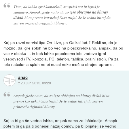
Tisto, da lahko greš kamorkoli, se vpišeš not in igraš je
zanimivo. Ampak glede na to, da so
igre običajno na bluray
diskih
bi ta prenos kar nekaj časa trajal. Je še vedno hitrej da
zraven prineseš originalni bluray.
Kaj pa razni servisi tipa On-Live, pa Gaikai ipd.? Rekli so, da je
možno, da igre sploh ne bo več na ploščkih/lokalno, ampak, da bo
vse v oblaku ... in boš lahko popolnoma isto zadevo igral
vsepovsod (TV, konzola, PC, telefon, tablica, pralni stroj). Pa za
tole načeloma sploh ne bi nucal neko močno strojno opremo.
ahac
::
20. jun 2013, 09:28
Ampak glede na to, da so igre običajno na bluray diskih bi ta
prenos kar nekaj časa trajal. Je še vedno hitrej da zraven
prineseš originalni bluray.
Saj to bi ga še vedno lahko, ampak samo za inštalacijo. Amapk
potem bi ga pa ti odnesel nazaj domov, pa bi prijatelj še vedno