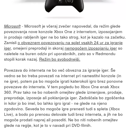
- Microsoft je včeraj zvečer napovedal, da režim glede
Microsoft
povezovanja nove konzole Xbox One z internetom, izposojanjem
in prodajo rabljenih iger ne bo tako strog, kot je kazalo na začetku.
Zamisli
o obveznem povezovanju na splet vsakih 24 ur za igranje
iger
, omejeni preprodaji in skoraj
nemogočem izposojanju iger
so
naletele na buren odziv pri uporabnikih, zato so v Redmondu
stopili korak nazaj.
Režim bo svobodnejši.
Povezava do interneta ne bo več obvezna za igranje iger. Še
vedno se bo treba povezati na internet pri namestitvi konzole (in
ne
), potem pa bo mogoče igrati katerokoli igro brez ponovne
igre
povezave do interneta. V tem pogledu bo Xbox One enak Xbox
360. Prav tako ne bo nobenih omejitev glede izmenjave, prodaje,
preprodaje, izposoje ali poklanjanja iger. Zadoščala bo zgoščenka
in kdor jo bo imel, bo lahko igro igral - ne glede na njeno
zgodovino. Seveda bo mogoče igre prenesti tudi s spleta (Xbox
Live), a bodo po prenosu delovale tudi brez interneta, a jih ne bo
mogoče prodati naprej ali posoditi. Ne bo niti nobenih omejitev
glede na regije, kot je to v navadi pri DVD-filmih.