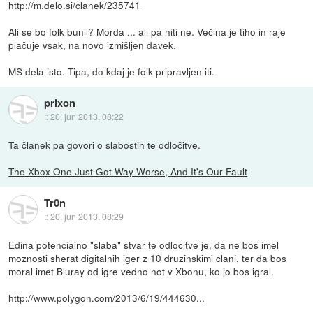
http://m.delo.si/clanek/235741
Ali se bo folk bunil? Morda ... ali pa niti ne. Večina je tiho in raje
plačuje vsak, na novo izmišljen davek.
MS dela isto. Tipa, do kdaj je folk pripravljen iti.
prixon
::
20. jun 2013, 08:22
Ta članek pa govori o slabostih te odločitve.
The Xbox One Just Got Way Worse, And It's Our Fault
Tr0n
::
20. jun 2013, 08:29
Edina potencialno "slaba" stvar te odlocitve je, da ne bos imel
moznosti sherat digitalnih iger z 10 druzinskimi clani, ter da bos
moral imet Bluray od igre vedno not v Xbonu, ko jo bos igral.
http://www.polygon.com/2013/6/19/444630...