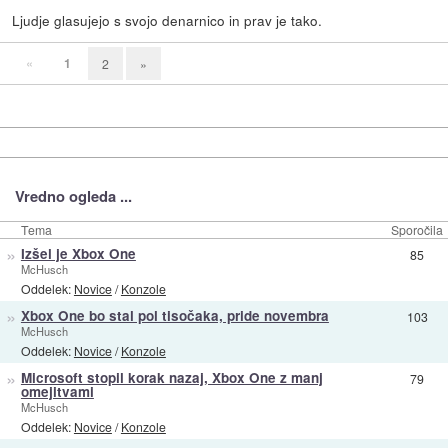
Ljudje glasujejo s svojo denarnico in prav je tako.
«
1
2
»
Vredno ogleda ...
Tema
Sporočila
»
Izšel je Xbox One
85
McHusch
Oddelek:
Novice
/
Konzole
»
Xbox One bo stal pol tisočaka, pride novembra
103
McHusch
Oddelek:
Novice
/
Konzole
»
Microsoft stopil korak nazaj, Xbox One z manj
79
omejitvami
McHusch
Oddelek:
Novice
/
Konzole