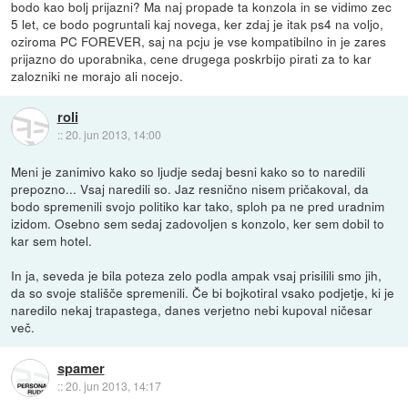
bodo kao bolj prijazni? Ma naj propade ta konzola in se vidimo zec
5 let, ce bodo pogruntali kaj novega, ker zdaj je itak ps4 na voljo,
oziroma PC FOREVER, saj na pcju je vse kompatibilno in je zares
prijazno do uporabnika, cene drugega poskrbijo pirati za to kar
zalozniki ne morajo ali nocejo.
roli
::
20. jun 2013, 14:00
Meni je zanimivo kako so ljudje sedaj besni kako so to naredili
prepozno... Vsaj naredili so. Jaz resnično nisem pričakoval, da
bodo spremenili svojo politiko kar tako, sploh pa ne pred uradnim
izidom. Osebno sem sedaj zadovoljen s konzolo, ker sem dobil to
kar sem hotel.
In ja, seveda je bila poteza zelo podla ampak vsaj prisilili smo jih,
da so svoje stališče spremenili. Če bi bojkotiral vsako podjetje, ki je
naredilo nekaj trapastega, danes verjetno nebi kupoval ničesar
več.
spamer
::
20. jun 2013, 14:17