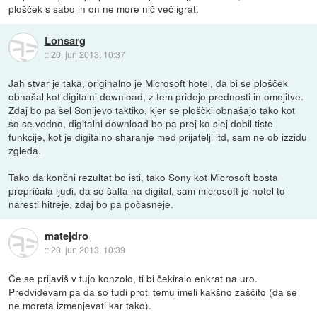
plošček s sabo in on ne more nič več igrat.
Lonsarg
::
20. jun 2013, 10:37
Jah stvar je taka, originalno je Microsoft hotel, da bi se plošček
obnašal kot digitalni download, z tem pridejo prednosti in omejitve.
Zdaj bo pa šel Sonijevo taktiko, kjer se ploščki obnašajo tako kot
so se vedno, digitalni download bo pa prej ko slej dobil tiste
funkcije, kot je digitalno sharanje med prijatelji itd, sam ne ob izzidu
zgleda.
Tako da končni rezultat bo isti, tako Sony kot Microsoft bosta
prepričala ljudi, da se šalta na digital, sam microsoft je hotel to
naresti hitreje, zdaj bo pa počasneje.
matejdro
::
20. jun 2013, 10:39
Če se prijaviš v tujo konzolo, ti bi čekiralo enkrat na uro.
Predvidevam pa da so tudi proti temu imeli kakšno zaščito (da se
ne moreta izmenjevati kar tako).