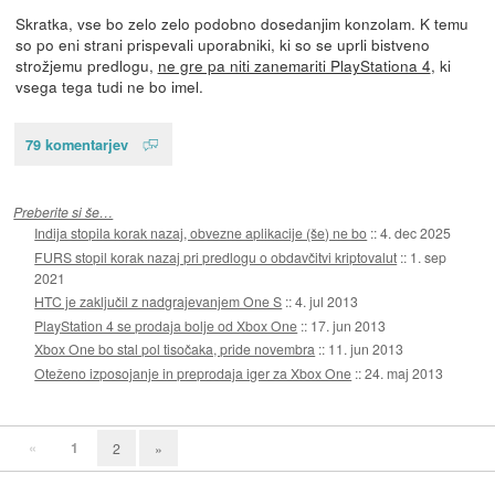
Skratka, vse bo zelo zelo podobno dosedanjim konzolam. K temu
so po eni strani prispevali uporabniki, ki so se uprli bistveno
strožjemu predlogu,
ne gre pa niti zanemariti PlayStationa 4
, ki
vsega tega tudi ne bo imel.
79 komentarjev
Preberite si še…
Indija stopila korak nazaj, obvezne aplikacije (še) ne bo
::
4. dec 2025
FURS stopil korak nazaj pri predlogu o obdavčitvi kriptovalut
::
1. sep
2021
HTC je zaključil z nadgrajevanjem One S
::
4. jul 2013
PlayStation 4 se prodaja bolje od Xbox One
::
17. jun 2013
Xbox One bo stal pol tisočaka, pride novembra
::
11. jun 2013
Oteženo izposojanje in preprodaja iger za Xbox One
::
24. maj 2013
«
1
2
»