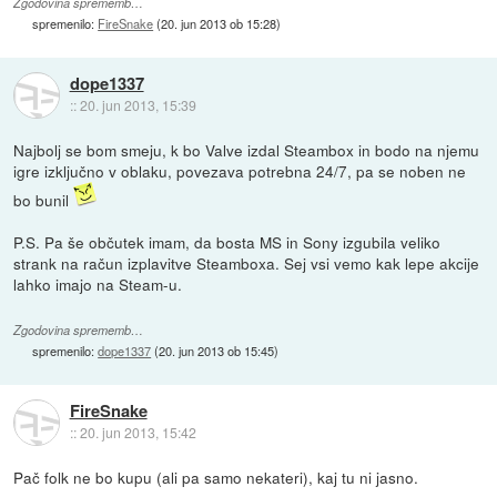
Zgodovina sprememb…
spremenilo:
FireSnake
(
20. jun 2013 ob 15:28
)
dope1337
::
20. jun 2013, 15:39
Najbolj se bom smeju, k bo Valve izdal Steambox in bodo na njemu
igre izključno v oblaku, povezava potrebna 24/7, pa se noben ne
bo bunil
P.S. Pa še občutek imam, da bosta MS in Sony izgubila veliko
strank na račun izplavitve Steamboxa. Sej vsi vemo kak lepe akcije
lahko imajo na Steam-u.
Zgodovina sprememb…
spremenilo:
dope1337
(
20. jun 2013 ob 15:45
)
FireSnake
::
20. jun 2013, 15:42
Pač folk ne bo kupu (ali pa samo nekateri), kaj tu ni jasno.