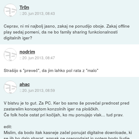
Tr0n
::
20. jun 2013, 08:43
Ceprav, ni mi najbolj jasno, zakaj ne ponudijo oboje. Zakaj offline
play sedaj pomeni, da ne bo family sharing funkcionalnosti
digitalnih iger?
nodrim
::
20. jun 2013, 08:47
Strašijo s "preveč", da jim lahko pol rata z "malo"
ahac
::
20. jun 2013, 08:59
V bistvu je to gut. Za PC. Ker bo samo še povečal prednost pred
zastarelim konceptom konzolnih iger na ploščkih.
Če folk hoče ostat pri kočijah, ko mu ponujajo vlak... tud prav.
edit:
Mislim, da bodo itak kasneje začel ponujat digitalne downloade, ki
se jih bo dalo sharat, ampak ne preprodajat in potem bodo ljudje