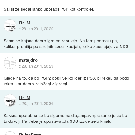
Saj si že sedaj lahko uporabil PSP kot kontroler.
Dr_M
::
28. jan 2011, 20:20
Samo se kajsno dobro igro potrebujejo. Na tem podrocju pa,
kolikor prehitijo po strojnih specifikacijah, toliko zaostajajo za NDS.
matejdro
::
28. jan 2011, 20:23
Glede na to, da bo PSP2 dobil veliko iger iz PS3, bi rekel, da bodo
tokrat kar dobro založeni z igrami.
Dr_M
::
28. jan 2011, 20:36
Kaksna uporabna se bo sigurno najdla,ampak vprasanje je,ce bo
to dovolj. Pa treba je upostevat,da 3DS izzide zelo kmalu.
PujsaPepa