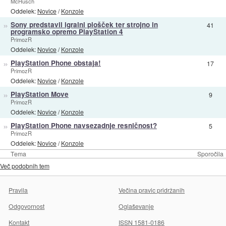
McHusch
Oddelek:
Novice
/
Konzole
»
Sony predstavil igralni plošček ter strojno in
41
programsko opremo PlayStation 4
PrimozR
Oddelek:
Novice
/
Konzole
»
PlayStation Phone obstaja!
17
PrimozR
Oddelek:
Novice
/
Konzole
»
PlayStation Move
9
PrimozR
Oddelek:
Novice
/
Konzole
»
PlayStation Phone navsezadnje resničnost?
5
PrimozR
Oddelek:
Novice
/
Konzole
Tema
Sporočila
Več podobnih tem
Pravila
Večina pravic pridržanih
Odgovornost
Oglaševanje
Kontakt
ISSN 1581-0186