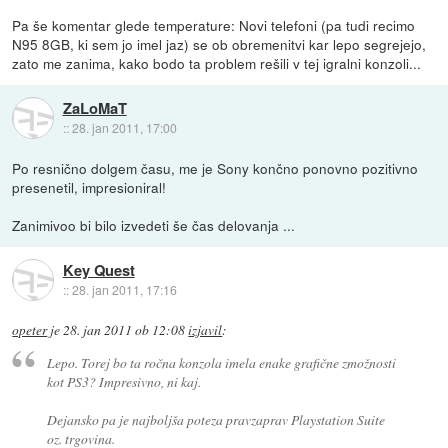
Pa še komentar glede temperature: Novi telefoni (pa tudi recimo
N95 8GB, ki sem jo imel jaz) se ob obremenitvi kar lepo segrejejo,
zato me zanima, kako bodo ta problem rešili v tej igralni konzoli...
ZaLoMaT
::
28. jan 2011, 17:00
Po resnično dolgem času, me je Sony končno ponovno pozitivno
presenetil, impresioniral!
Zanimivoo bi bilo izvedeti še čas delovanja ...
Key Quest
::
28. jan 2011, 17:16
opeter
je
28. jan 2011 ob 12:08
izjavil
:
Lepo. Torej bo ta ročna konzola imela enake grafične zmožnosti
kot PS3? Impresivno, ni kaj.
Dejansko pa je najboljša poteza pravzaprav Playstation Suite
oz. trgovina.