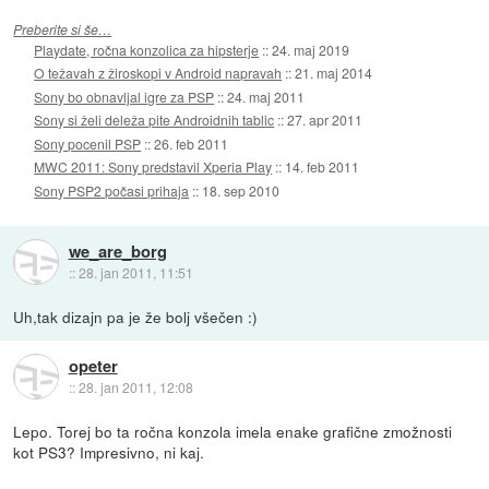
Preberite si še…
Playdate, ročna konzolica za hipsterje
::
24. maj 2019
O težavah z žiroskopi v Android napravah
::
21. maj 2014
Sony bo obnavljal igre za PSP
::
24. maj 2011
Sony si želi deleža pite Androidnih tablic
::
27. apr 2011
Sony pocenil PSP
::
26. feb 2011
MWC 2011: Sony predstavil Xperia Play
::
14. feb 2011
Sony PSP2 počasi prihaja
::
18. sep 2010
we_are_borg
::
28. jan 2011, 11:51
Uh,tak dizajn pa je že bolj všečen :)
opeter
::
28. jan 2011, 12:08
Lepo. Torej bo ta ročna konzola imela enake grafične zmožnosti
kot PS3? Impresivno, ni kaj.