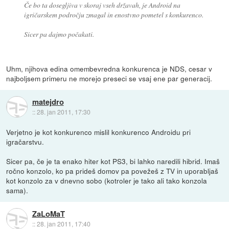
Če bo ta dosegljiva v skoraj vseh državah, je Android na
igričarskem področju zmagal in enostvno pometel s konkurenco.
Sicer pa dajmo počakati.
Uhm, njihova edina omembevredna konkurenca je NDS, cesar v
najboljsem primeru ne morejo preseci se vsaj ene par generacij.
matejdro
::
28. jan 2011, 17:30
Verjetno je kot konkurenco mislil konkurenco Androidu pri
igračarstvu.
Sicer pa, če je ta enako hiter kot PS3, bi lahko naredili hibrid. Imaš
ročno konzolo, ko pa prideš domov pa povežeš z TV in uporabljaš
kot konzolo za v dnevno sobo (kotroler je tako ali tako konzola
sama).
ZaLoMaT
::
28. jan 2011, 17:40