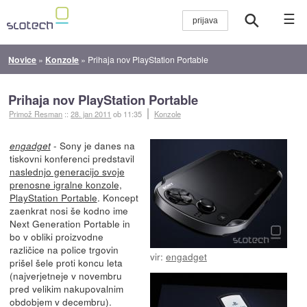
☰
Novice
»
Konzole
»
Prihaja nov PlayStation Portable
Prihaja nov PlayStation Portable
Primož Resman
::
28. jan 2011
ob 11:35
Konzole
- Sony je danes na
engadget
tiskovni konferenci predstavil
naslednjo generacijo svoje
prenosne igralne konzole,
PlayStation Portable
. Koncept
zaenkrat nosi še kodno ime
Next Generation Portable in
bo v obliki proizvodne
različice na police trgovin
vir:
engadget
prišel šele proti koncu leta
(najverjetneje v novembru
pred velikim nakupovalnim
obdobjem v decembru).