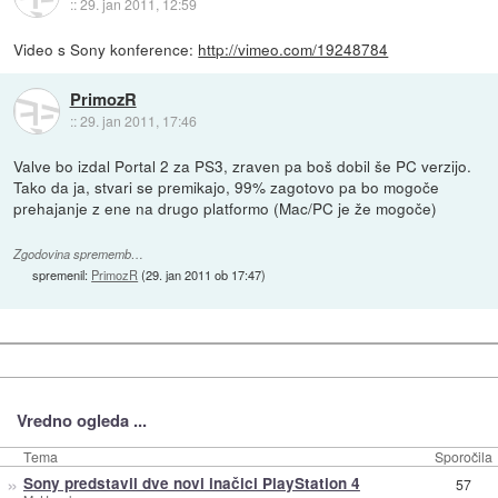
::
29. jan 2011, 12:59
Video s Sony konference:
http://vimeo.com/19248784
PrimozR
::
29. jan 2011, 17:46
Valve bo izdal Portal 2 za PS3, zraven pa boš dobil še PC verzijo.
Tako da ja, stvari se premikajo, 99% zagotovo pa bo mogoče
prehajanje z ene na drugo platformo (Mac/PC je že mogoče)
Zgodovina sprememb…
spremenil:
PrimozR
(
29. jan 2011 ob 17:47
)
Vredno ogleda ...
Tema
Sporočila
»
Sony predstavil dve novi inačici PlayStation 4
57