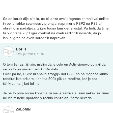
Se en korak dlje bi bilo, ce bi lahko svoj progress shranjeval online
in pol bi lahko seamlessly prehajal naprimer s PSP2 na PS3 ali
obratno in nadaljeval z igro tocno tam kjer si ostal. Pa tudi, da ti ne
bi bilo treba kupit igre dvakrat na dveh razlicnih nosilcih, da jo
lahko igras na dveh sorodnih napravah.
Bor H
::
29. jan 2011, 10:37
O tem že razmišljajo, mislim da je celo en Activisionovc objavil da
se bo to pri naslednjem CoDu dalo.
Sicer pa ne, PSP2 ni enako zmogljiv kot PS3, bo pa mogoče lahko
rendiral iste prizore, ker ima 500k pik za rendirat, kar je cca
štirikrat manj kot full hd.
Je pa to prva ročna konzola, ki me je zamikala, sam nekak še zmer
ne vidim neke uporabe v ročnih konzolah. Zame seveda.
ZaLoMaT