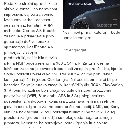
Podatki o strojni opremi, ki se
skriva v konzoli, so naravnost
impresivni, saj bo za večino
izračunov skrbel procesor,
sestavljen iz kar štirih ARM-
ovih jeder Cortex A9. 5-palčni
Nov medij, na katerem bodo
zaslon je v primerjavi s prvo
nameščene igre
generacijo doživel enako
spremembo, kot iPhone 4 v
vir:
engadget
primerjavi s svojimi
predhodniki, saj je bilo število
pik na NGP početverjeno na 960 x 544 pik. Za izris iger na
takšnem zaslonu je seveda treba imeti zmogljiv grafični čip, kjer je
Sony uporabil PowerVR-ov SGX543MP4+, očitno prav tako v
konfiguraciji štirih jeder. Celoten grafični podsistem naj bi bil po
besedah Sony-ja enako zmogljiv, kot nVidiin čip RSX v PlayStation
3. V ročni konzoli se bo nahajal še celoten nabor brezžičnih
povezljivosti (WiFi, Bluetooth, GPS in 3G) poleg merilcev
pospeška, žiroskopov in kompasa z zaznavanjem na vseh treh
glavnih oseh. Igre tokrat ne bodo prišle na mediji UMD, saj Sony
stavi na nov format, ki bo uporabljal bliskovni pomnilnik. Poleg
prostora za igro bo na mediju še nekaj dodatnega praznega
prostora, kamor se bo shranjeval potek igranja in s spleta
preneseni dodatki. Za samo upravljanje z liki v igrah bo