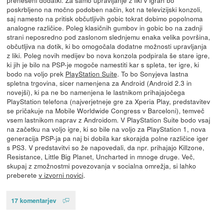
poskrbljeno na močno podoben način, kot na televizijski konzoli,
saj namesto na pritisk občutljivih gobic tokrat dobimo popolnoma
analogne različice. Poleg klasičnih gumbov in gobic bo na zadnji
strani neposredno pod zaslonom slednjemu enaka velika površina,
občutljiva na dotik, ki bo omogočala dodatne možnosti upravljanja
z liki. Poleg novih medijev bo nova konzola podpirala še stare igre,
ki jih je bilo na PSP-je mogoče namestiti kar s spleta, ter igre, ki
bodo na voljo prek
PlayStation Suite
. To bo Sonyjeva lastna
spletna trgovina, sicer namenjena za Android (Android 2.3 in
novejši), ki pa ne bo namenjena le lastnikom prihajajočega
PlayStation telefona (najverjetneje gre za Xperia Play, predstavitev
se pričakuje na Mobile Worldwide Congress v Barceloni), temveč
vsem lastnikom naprav z Androidom. V PlayStation Suite bodo vsaj
na začetku na voljo igre, ki so bile na voljo za PlayStation 1, nova
generacija PSP-ja pa naj bi dobila kar skorajda polne različice iger
s PS3. V predstavitvi so že napovedali, da npr. prihajajo Killzone,
Resistance, Little Big Planet, Uncharted in mnoge druge. Več,
skupaj z zmožnostmi povezovanja v socialna omrežja, si lahko
preberete
v izvorni novici
.
17 komentarjev