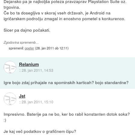
Dejansko pa je najboljša poteza pravzaprav Playstation Suite oz.
trgovina.
Če bo ta dosegljiva v skoraj vseh državah, je Android na
igričarskem področju zmagal in enostvno pometel s konkurenco.
Sicer pa dajmo počakati.
Zgodovina sprememb…
spremenil:
opeter
(
28. jan 2011 ob 12:11
)
Relanium
::
28. jan 2011, 14:53
Igre bojo zdaj prihajale na spominskih karticah? bojo standardne?
Jst
::
28. jan 2011, 15:10
Impresivno. Baterije pa ne bo, ker bo rabil konstanten dotok soka?
:)
Je kaj več podatkov o grafičnem čipu?