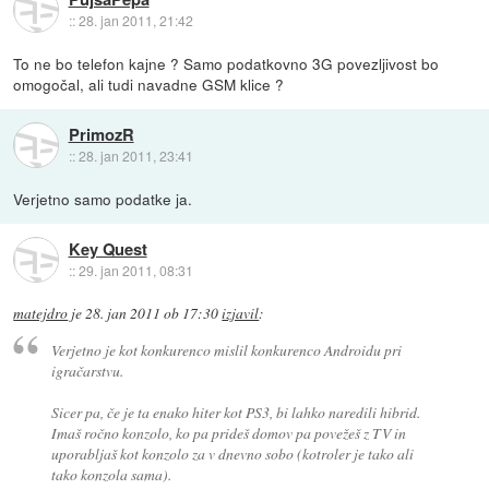
::
28. jan 2011, 21:42
To ne bo telefon kajne ? Samo podatkovno 3G povezljivost bo
omogočal, ali tudi navadne GSM klice ?
PrimozR
::
28. jan 2011, 23:41
Verjetno samo podatke ja.
Key Quest
::
29. jan 2011, 08:31
matejdro
je
28. jan 2011 ob 17:30
izjavil
:
Verjetno je kot konkurenco mislil konkurenco Androidu pri
igračarstvu.
Sicer pa, če je ta enako hiter kot PS3, bi lahko naredili hibrid.
Imaš ročno konzolo, ko pa prideš domov pa povežeš z TV in
uporabljaš kot konzolo za v dnevno sobo (kotroler je tako ali
tako konzola sama).