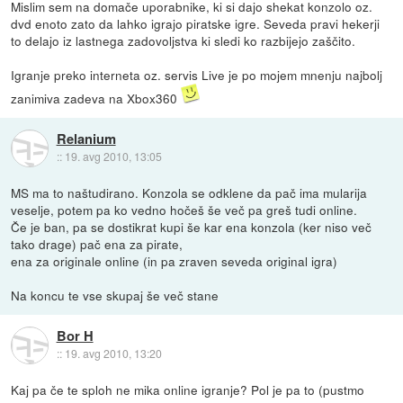
Mislim sem na domače uporabnike, ki si dajo shekat konzolo oz.
dvd enoto zato da lahko igrajo piratske igre. Seveda pravi hekerji
to delajo iz lastnega zadovoljstva ki sledi ko razbijejo zaščito.
Igranje preko interneta oz. servis Live je po mojem mnenju najbolj
zanimiva zadeva na Xbox360
Relanium
::
19. avg 2010, 13:05
MS ma to naštudirano. Konzola se odklene da pač ima mularija
veselje, potem pa ko vedno hočeš še več pa greš tudi online.
Če je ban, pa se dostikrat kupi še kar ena konzola (ker niso več
tako drage) pač ena za pirate,
ena za originale online (in pa zraven seveda original igra)
Na koncu te vse skupaj še več stane
Bor H
::
19. avg 2010, 13:20
Kaj pa če te sploh ne mika online igranje? Pol je pa to (pustmo