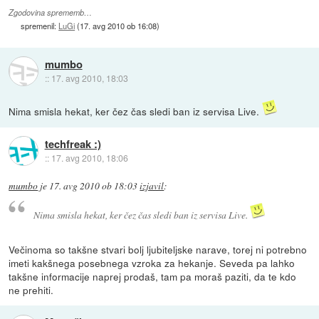
Zgodovina sprememb…
spremenil:
LuGi
(
17. avg 2010 ob 16:08
)
mumbo
::
17. avg 2010, 18:03
Nima smisla hekat, ker čez čas sledi ban iz servisa Live.
techfreak :)
::
17. avg 2010, 18:06
mumbo
je
17. avg 2010 ob 18:03
izjavil
:
Nima smisla hekat, ker čez čas sledi ban iz servisa Live.
Večinoma so takšne stvari bolj ljubiteljske narave, torej ni potrebno
imeti kakšnega posebnega vzroka za hekanje. Seveda pa lahko
takšne informacije naprej prodaš, tam pa moraš paziti, da te kdo
ne prehiti.