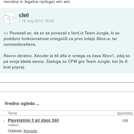
moralne in legalne razloge) win win.
c3p0
::
19. avg 2010, 16:38
>> Povedali so, da so se povezali s fanti iz Team Jungle, ki so
podobno funkcionalnost omogočili za prvo izdajo Xbox-a, ter
commodore4eva,
Ravno obratno, Xecuter je bil alfa in omega za časa Xbox1, zdaj so
pa svoja bleda senca. Zasluga za CFW gre Team Jungle, kot že X-
krat poprej.
Vredno ogleda ...
Tema
Sporočila
»
Playstation 3 ali xbox 360
105
matkeri
Oddelek:
Konzole