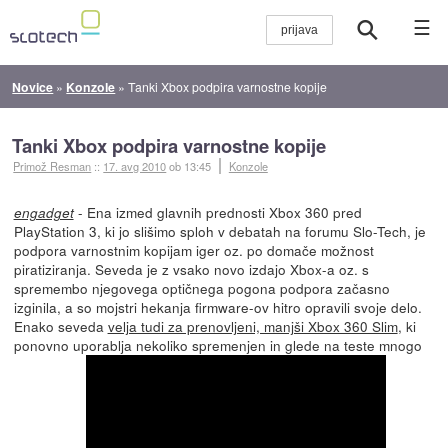
☰
Novice
»
Konzole
»
Tanki Xbox podpira varnostne kopije
Tanki Xbox podpira varnostne kopije
Primož Resman
::
17. avg 2010
ob 13:45
Konzole
- Ena izmed glavnih prednosti Xbox 360 pred
engadget
PlayStation 3, ki jo slišimo sploh v debatah na forumu Slo-Tech, je
podpora varnostnim kopijam iger oz. po domače možnost
piratiziranja. Seveda je z vsako novo izdajo Xbox-a oz. s
spremembo njegovega optičnega pogona podpora začasno
izginila, a so mojstri hekanja firmware-ov hitro opravili svoje delo.
Enako seveda
velja tudi za prenovljeni, manjši Xbox 360 Slim
, ki
ponovno uporablja nekoliko spremenjen in glede na teste mnogo