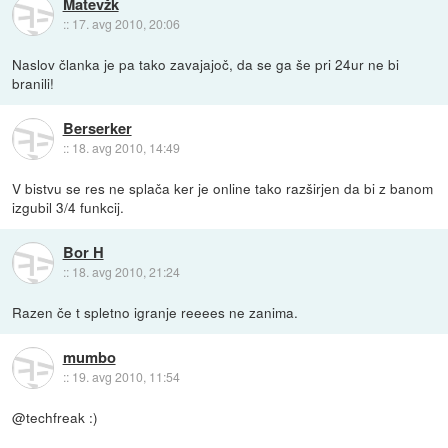
Matevžk
::
17. avg 2010, 20:06
Naslov članka je pa tako zavajajoč, da se ga še pri 24ur ne bi
branili!
Berserker
::
18. avg 2010, 14:49
V bistvu se res ne splača ker je online tako razširjen da bi z banom
izgubil 3/4 funkcij.
Bor H
::
18. avg 2010, 21:24
Razen če t spletno igranje reeees ne zanima.
mumbo
::
19. avg 2010, 11:54
@techfreak :)