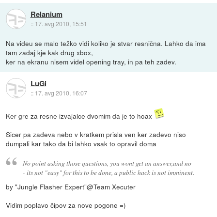
Relanium
::
17. avg 2010, 15:51
Na videu se malo težko vidi koliko je stvar resnična. Lahko da ima
tam zadaj kje kak drug xbox,
ker na ekranu nisem videl opening tray, in pa teh zadev.
LuGi
::
17. avg 2010, 16:07
Ker gre za resne izvajalce dvomim da je to hoax
Sicer pa zadeva nebo v kratkem prisla ven ker zadevo niso
dumpali kar tako da bi lahko vsak to opravil doma
No point asking those questions, you wont get an answer,and no
- its not "easy" for this to be done, a public hack is not imminent.
by "Jungle Flasher Expert"@Team Xecuter
Vidim poplavo čipov za nove pogone =)