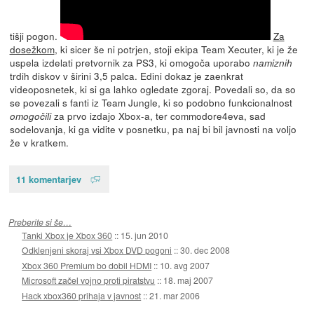
tišji pogon.
Za
dosežkom
, ki sicer še ni potrjen, stoji ekipa Team Xecuter, ki je že
uspela izdelati pretvornik za PS3, ki omogoča uporabo
namiznih
trdih diskov v širini 3,5 palca. Edini dokaz je zaenkrat
videoposnetek, ki si ga lahko ogledate zgoraj. Povedali so, da so
se povezali s fanti iz Team Jungle, ki so podobno funkcionalnost
za prvo izdajo Xbox-a, ter commodore4eva, sad
omogočili
sodelovanja, ki ga vidite v posnetku, pa naj bi bil javnosti na voljo
že v kratkem.
11 komentarjev
Preberite si še…
Tanki Xbox je Xbox 360
::
15. jun 2010
Odklenjeni skoraj vsi Xbox DVD pogoni
::
30. dec 2008
Xbox 360 Premium bo dobil HDMI
::
10. avg 2007
Microsoft začel vojno proti piratstvu
::
18. maj 2007
Hack xbox360 prihaja v javnost
::
21. mar 2006