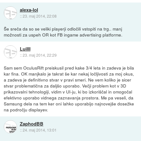
alexa-lol
::
23. maj 2014, 22:08
Še sreča da so se veliki playerji odločili vstopiti na trg.. manj
možnosti za uspeh OR kot FB ingame advertising platforme.
LuiIII
::
23. maj 2014, 22:29
Sam sem OculusRift preiskusil pred kake 3/4 leta in zadeva je bila
kar fina. OK manjkalo je takrat še kar nekaj ločljivosti za moj okus,
a zadeva je definitivno stvar v pravi smeri. Ne vem koliko je sicer
stvar problematična za daljšo uporabo. Večji problem kot v 3D
prikazovalni tehnologiji, vidim v UI-ju, ki bo izkoriščal in omogočal
efektivno uporabo vidnega zaznavanja prostora. Me pa veseli, da
Samsung dela na tem ker oni lahko uporabijo najnovejše dosežke
na področju displayev.
ZaphodBB
::
24. maj 2014, 13:01