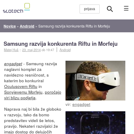
☰
Novice
»
Android
»
Samsung razvija konkurenta Riftu in Morfeju
Samsung razvija konkurenta Riftu in Morfeju
Matej Huš
::
23. maj 2014
ob 19:47
Android
- Samsung razvija
engadget
naglavni komplet za
navidezno resničnost, s
katerim bo konkuriral
Oculusovem Riftu
in
Sonyjevemu Morfeju
,
poročajo
viri blizu podjetja
.
vir:
engadget
Naprava naj bi bila že globoko
v razvoju, tako da bomo
predstavitev videli še letos,
pravijo. Nekateri razvijalci že
imajo dostop do delujočih