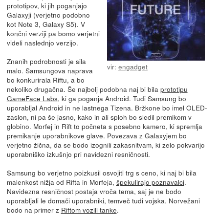
prototipov, ki jih poganjajo
Galaxyji (verjetno podobno
kot Note 3, Galaxy S5). V
končni verziji pa bomo verjetni
videli naslednjo verzijo.
Znanih podrobnosti je sila
vir:
engadget
malo. Samsungova naprava
bo konkurirala Riftu, a bo
nekoliko drugačna. Še najbolj podobna naj bi bila
prototipu
GameFace Labs
, ki ga poganja Android. Tudi Samsung bo
uporabljal Android in ne lastnega Tizena. Bržkone bo imel OLED-
zaslon, ni pa še jasno, kako in ali sploh bo sledil premikom v
globino. Morfej in Rift to počneta s posebno kamero, ki spremlja
premikanje uporabnikove glave. Povezava z Galaxyjem bo
verjetno žična, da se bodo izognili zakasnitvam, ki zelo pokvarijo
uporabniško izkušnjo pri navidezni resničnosti.
Samsung bo verjetno poizkusil osvojiti trg s ceno, ki naj bi bila
malenkost nižja od Rifta in Morfeja,
špekulirajo poznavalci
.
Navidezna resničnost postaja vroča tema, saj je ne bodo
uporabljali le domači uporabniki, temveč tudi vojska. Norvežani
bodo na primer z
Riftom vozili tanke
.