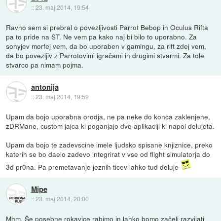
::
23. maj 2014, 19:54
Ravno sem si prebral o povezljivosti Parrot Bebop in Oculus Rifta
pa to pride na ST. Ne vem pa kako naj bi bilo to uporabno. Za
sonyjev morfej vem, da bo uporaben v gamingu, za rift zdej vem,
da bo povezljiv z Parrotovimi igračami in drugimi stvarmi. Za tole
stvarco pa nimam pojma.
antonija
::
23. maj 2014, 19:59
Upam da bojo uporabna orodja, ne pa neke do konca zaklenjene,
zDRMane, custom jajca ki poganjajo dve aplikaciji ki napol delujeta.
Upam da bojo te zadevscine imele ljudsko spisane knjiznice, preko
katerih se bo daelo zadevo integrirat v vse od flight simulatorja do
3d pr0na. Pa premetavanje jeznih ticev lahko tud deluje
Mipe
::
23. maj 2014, 20:00
Mhm. Še posebne rokavice rabimo in lahko bomo začeli razvijati