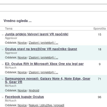
Vredno ogleda ...
Tema
Sporočila
»
Junija pridejo Valvovi lastni VR naočniki
15
Aggressor
Oddelek:
Novice
/
Zasloni / projektorji / ...
»
Oculus stavi na brezžične VR naočnike Quest
18
Aggressor
Oddelek:
Novice
/
Zasloni / projektorji / ...
»
E3: Oculus Rift in Microsoft Xbox One sta lepi par
9
McHusch
Oddelek:
Novice
/
Zasloni / projektorji / ...
»
Samsungove novosti: Galaxy Note 4, Note Edge, Gear
71
S, Gear VR
McHusch
Oddelek:
Novice
/
Android
»
Facebook kupuje Oculus
96
McHusch
Oddelek:
Novice
/
Nakupi / združitve / propadi