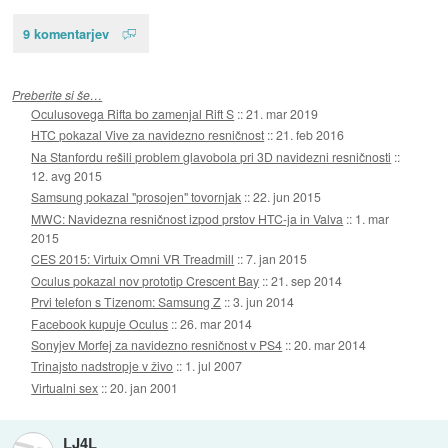
9 komentarjev
Preberite si še…
Oculusovega Rifta bo zamenjal Rift S
::
21. mar 2019
HTC pokazal Vive za navidezno resničnost
::
21. feb 2016
Na Stanfordu rešili problem glavobola pri 3D navidezni resničnosti
::
12. avg 2015
Samsung pokazal "prosojen" tovornjak
::
22. jun 2015
MWC: Navidezna resničnost izpod prstov HTC-ja in Valva
::
1. mar
2015
CES 2015: Virtuix Omni VR Treadmill
::
7. jan 2015
Oculus pokazal nov prototip Crescent Bay
::
21. sep 2014
Prvi telefon s Tizenom: Samsung Z
::
3. jun 2014
Facebook kupuje Oculus
::
26. mar 2014
Sonyjev Morfej za navidezno resničnost v PS4
::
20. mar 2014
Trinajsto nadstropje v živo
::
1. jul 2007
Virtualni sex
::
20. jan 2001
LJ4L