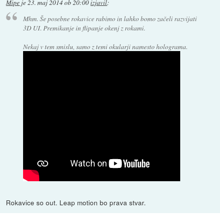
Mipe
je
23. maj 2014 ob 20:00
izjavil
:
Mhm. Še posebne rokavice rabimo in lahko bomo začeli razvijati
3D UI. Premikanje in flipanje okenj z rokami.
Nekaj v tem smislu, samo z temi okularji namesto holograma.
Rokavice so out. Leap motion bo prava stvar.