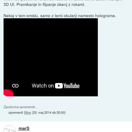
3D UI. Premikanje in flipanje okenj z rokami.
Nekaj v tem smislu, samo z temi okularji namesto holograma.
Zgodovina sprememb…
spremenil:
Mipe
(
23. maj 2014 ob 20:00
)
marS