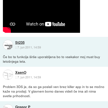
St235
::
7. jun 2011, 14:59
Če bo ta funkcija širše uporabljena bo to vsekakor moj must buy
letošnjega leta.
XsenO
::
7. jun 2011, 14:59
Problem 3DS je, da so ga poslali ven brez killer app in to se močno
kaže na prodaji. V glavnem bomo danes videli če ima ali nima
svetle prihodnosti.
Gregor P