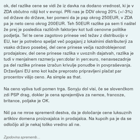
ok, del razlike cene se vidi že iz davka na dodano vrednost, ki je v
ZDA občutno nišji kot v evropi. PRi nas je DDV okrog 20% (+/-3%)
od države do države, ker pomeni da je psp okrog 250EUR, v ZDA
pa je neto ceno okrog 200EUR. Teh 50EUR razlike pa sem ti naštel
že prej je posledica različnih faktorjev kot tudi cenovne politike
podjetja. Tel te cene zagotovo prinese več težav z distribucijo v
EU, ker je potrebno speljat več pogajanj z lokalnimi distributerji za
vsako državo posebej, del cene prinese večja razdroblejenost
prodajalcev, del cene prinese razlika v uvoznih dajatvah, razlika je
tudi v menjalnem razmerju yen:dolar in yen:euro, nenavsezadnje
pa del razlike prinese izračun krivulje ponudbe in povpraševanja.
Državljani EU smo kot kaže preprosto pripravljeni plačat par
procentov višjo ceno. As simple as that.
Na ceno vpliva tudi pomen trga. Sonyju dol visi, če se slovenčkom
zdi PSP drag, dokler je cena sprejemljiva za nemce, francoze,
britance, poljake je OK.
Nič pa ne mroe spremenit destva, da je določanje cene luksuznih
artiklov domena proizvajalca in prodajalca. Na kupcih pa je da se
odločijo ali je nekaj toliko vredno ali ne.
Zgodovina sprememb…