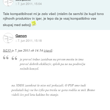
::
7. jun 2011, 15:04
Tale kompatibilnost mi je zelo všeč (mislim če sem/bi že kupil tono
njihovih produktov in iger, je lepo da je vsaj kompatibilno vse
skupaj med seboj)
Ganon
::
7. jun 2011, 15:18
St235
je
7. jun 2011 ob 14:54
izjavil
:
je preveč trdno zasidran na prvem mestu in ima
preveč dobrih ekskluziv, sploh pa ne na področju
ročnih konzol.
na 3DDS zaenkrat še niso nič pokazali. O PSP smo tudi
poslušali kaj vse bo izšlo pa tresla se gora rodila se miš. Bomo
videli čez pol leta kakšno bo stanje.