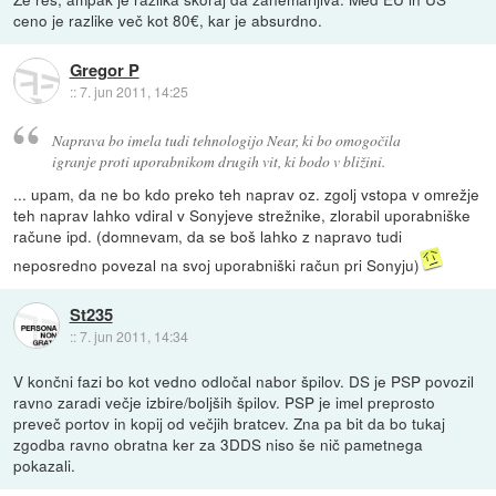
ceno je razlike več kot 80€, kar je absurdno.
Gregor P
::
7. jun 2011, 14:25
Naprava bo imela tudi tehnologijo Near, ki bo omogočila
igranje proti uporabnikom drugih vit, ki bodo v bližini.
... upam, da ne bo kdo preko teh naprav oz. zgolj vstopa v omrežje
teh naprav lahko vdiral v Sonyjeve strežnike, zlorabil uporabniške
račune ipd. (domnevam, da se boš lahko z napravo tudi
neposredno povezal na svoj uporabniški račun pri Sonyju)
St235
::
7. jun 2011, 14:34
V končni fazi bo kot vedno odločal nabor špilov. DS je PSP povozil
ravno zaradi večje izbire/boljših špilov. PSP je imel preprosto
preveč portov in kopij od večjih bratcev. Zna pa bit da bo tukaj
zgodba ravno obratna ker za 3DDS niso še nič pametnega
pokazali.