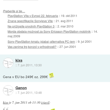
Preberite si še…
PlayStation Vita v Evropi 22. februarja
::
19. okt 2011
Znane specifikacije Sonyjeve Vite
::
21. avg 2011
Ne prižigajte prvotnih PlayStation 3
::
2. mar 2010
Morda obstaja možnost za Sony Ericsson PlayStation mobilnik
::
14.
maj 2009
Sony PlayStation kmalu (slaba) alternativa PC-jem
::
9. jul 2001
Vas zanima trg konzol v prihodnosti?
::
27. jun 2001
kixs
::
7. jun 2011, 13:30
Cena v EU bo 249€ oz. 299€
Ganon
::
7. jun 2011, 13:48
kixs
je
7. jun 2011 ob 13:30
izjavil
: