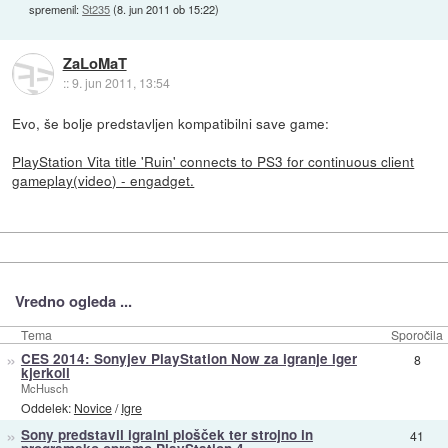
spremenil:
St235
(
8. jun 2011 ob 15:22
)
ZaLoMaT
::
9. jun 2011, 13:54
Evo, še bolje predstavljen kompatibilni save game:
PlayStation Vita title 'Ruin' connects to PS3 for continuous client
gameplay(video) - engadget.
Vredno ogleda ...
Tema
Sporočila
»
CES 2014: Sonyjev PlayStation Now za igranje iger
8
kjerkoli
McHusch
Oddelek:
Novice
/
Igre
»
Sony predstavil igralni plošček ter strojno in
41