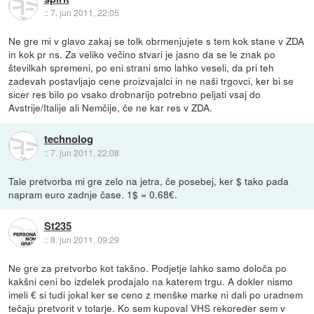
::
7. jun 2011, 22:05
Ne gre mi v glavo zakaj se tolk obrmenjujete s tem kok stane v ZDA
in kok pr ns. Za veliko večino stvari je jasno da se le znak po
številkah spremeni, po eni strani smo lahko veseli, da pri teh
zadevah postavljajo cene proizvajalci in ne naši trgovci, ker bi se
sicer res bilo po vsako drobnarijo potrebno peljati vsaj do
Avstrije/Italije ali Nemčije, če ne kar res v ZDA.
technolog
::
7. jun 2011, 22:08
Tale pretvorba mi gre zelo na jetra, če posebej, ker $ tako pada
napram euro zadnje čase. 1$ = 0.68€.
St235
::
8. jun 2011, 09:29
Ne gre za pretvorbo kot takšno. Podjetje lahko samo določa po
kakšni ceni bo izdelek prodajalo na katerem trgu. A dokler nismo
imeli € si tudi jokal ker se ceno z menške marke ni dali po uradnem
tečaju pretvorit v tolarje. Ko sem kupoval VHS rekoreder sem v