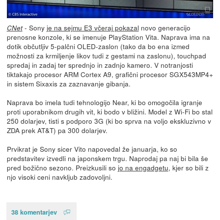
- Sony
je na sejmu E3 včeraj pokazal
novo generacijo
CNet
prenosne konzole, ki se imenuje PlayStation Vita. Naprava ima na
dotik občutljiv 5-palčni OLED-zaslon (tako da bo ena izmed
možnosti za krmiljenje likov tudi z gestami na zaslonu), touchpad
spredaj in zadaj ter sprednjo in zadnjo kamero. V notranjosti
tiktakajo procesor ARM Cortex A9, grafični procesor SGX543MP4+
in sistem Sixaxis za zaznavanje gibanja.
Naprava bo imela tudi tehnologijo Near, ki bo omogočila igranje
proti uporabnikom drugih vit, ki bodo v bližini. Model z Wi-Fi bo stal
250 dolarjev, tisti s podporo 3G (ki bo sprva na voljo ekskluzivno v
ZDA prek AT&T) pa 300 dolarjev.
Prvikrat je Sony sicer Vito napovedal že januarja, ko so
predstavitev izvedli na japonskem trgu. Naprodaj pa naj bi bila še
pred božično sezono. Preizkusili so
jo na engadgetu
, kjer so bili z
njo visoki ceni navkljub zadovoljni.
38 komentarjev