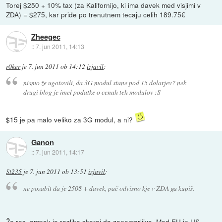
Torej $250 + 10% tax (za Kalifornijo, ki ima davek med visjimi v
ZDA) = $275, kar pride po trenutnem tecaju celih 189.75€
Zheegec
::
7. jun 2011, 14:13
r0ker
je
7. jun 2011 ob 14:12
izjavil
:
nismo že ugotovili, da 3G modul stane pod 15 dolarjev? nek
drugi blog je imel podatke o cenah teh modulov :S
$15 je pa malo veliko za 3G modul, a ni?
Ganon
::
7. jun 2011, 14:17
St235
je
7. jun 2011 ob 13:51
izjavil
:
ne pozabit da je 250$ + davek, pač odvisno kje v ZDA ga kupiš.
Že res, ampak je razlika skoraj da zanemarljiva. Med EU in US