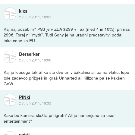
kixs
::
7. jun 2011, 18:01
Kaj naj pozabim? PS3 je v ZDA $299 + Tax (med 4 in 10%), pri nas
299€. Torej ni "myth". Tudi Sony je na uradni predstavitvi podal
take cene za EU.
Berserker
::
7. jun 2011, 19:00
Kaj je lepšega takrat ko ste dve uri v čakalnici ali pa na vlaku, lepo
tole zadevco prižgeš in igraš Unharted ali Killzone pa še kakšen
GoW.
PINki
::
7. jun 2011, 19:33
Kako bo kamera služila pri igrah? Ali je namenjena za user
entertainment?
spirit