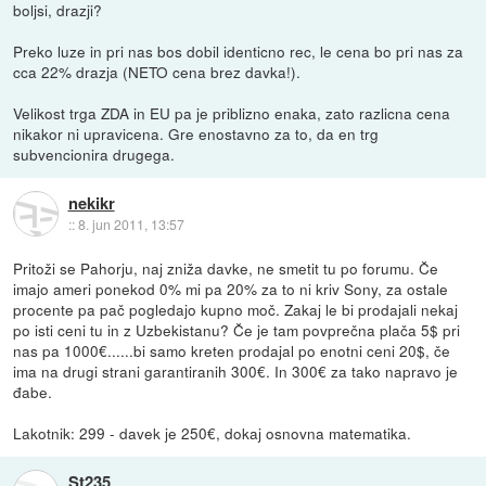
boljsi, drazji?
Preko luze in pri nas bos dobil identicno rec, le cena bo pri nas za
cca 22% drazja (NETO cena brez davka!).
Velikost trga ZDA in EU pa je priblizno enaka, zato razlicna cena
nikakor ni upravicena. Gre enostavno za to, da en trg
subvencionira drugega.
nekikr
::
8. jun 2011, 13:57
Pritoži se Pahorju, naj zniža davke, ne smetit tu po forumu. Če
imajo ameri ponekod 0% mi pa 20% za to ni kriv Sony, za ostale
procente pa pač pogledajo kupno moč. Zakaj le bi prodajali nekaj
po isti ceni tu in z Uzbekistanu? Če je tam povprečna plača 5$ pri
nas pa 1000€......bi samo kreten prodajal po enotni ceni 20$, če
ima na drugi strani garantiranih 300€. In 300€ za tako napravo je
đabe.
Lakotnik: 299 - davek je 250€, dokaj osnovna matematika.
St235