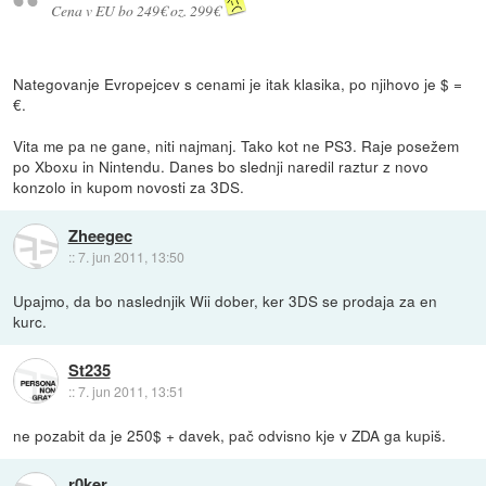
Cena v EU bo 249€ oz. 299€
Nategovanje Evropejcev s cenami je itak klasika, po njihovo je $ =
€.
Vita me pa ne gane, niti najmanj. Tako kot ne PS3. Raje posežem
po Xboxu in Nintendu. Danes bo slednji naredil raztur z novo
konzolo in kupom novosti za 3DS.
Zheegec
::
7. jun 2011, 13:50
Upajmo, da bo naslednjik Wii dober, ker 3DS se prodaja za en
kurc.
St235
::
7. jun 2011, 13:51
ne pozabit da je 250$ + davek, pač odvisno kje v ZDA ga kupiš.
r0ker