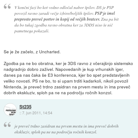
V končni fazi bo kot vedno odločal nabor špilov. DS je PSP
povozil ravno zaradi večje izbire/boljših špilov.
PSP je imel
preprosto preveč portov in kopij od večjih bratcev.
Zna pa bit
da bo tukaj zgodba ravno obratna ker za 3DDS niso še nič
pametnega pokazali.
Se je že začelo, z Uncharted.
Zgodba pa ne bo obratna, ker je 3DS ravno z včerajšnjo sistemsko
nadgradnjo dobro zaživel. Napovedanih je kup vrhunskih iger,
danes pa nas čaka še E3 konferenca, kjer bo spet predstavljenih
veliko novosti. PS ne bo, to si upam trditi kadarkoli, nikoli povozil
Nintenda, je preveč trdno zasidran na prvem mestu in ima preveč
dobrih ekskluziv, sploh pa ne na področju ročnih konzol.
St235
::
7. jun 2011, 14:54
je preveč trdno zasidran na prvem mestu in ima preveč dobrih
ekskluziv, sploh pa ne na področju ročnih konzol.