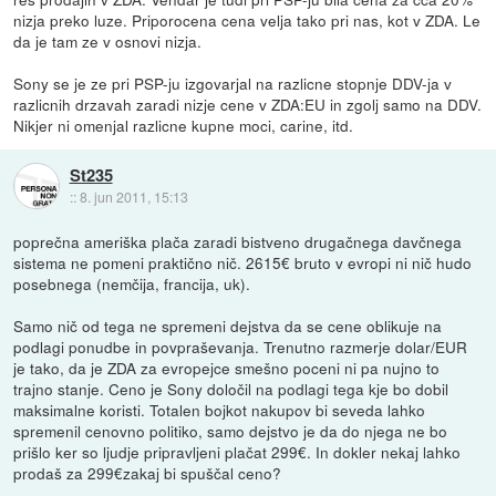
nizja preko luze. Priporocena cena velja tako pri nas, kot v ZDA. Le
da je tam ze v osnovi nizja.
Sony se je ze pri PSP-ju izgovarjal na razlicne stopnje DDV-ja v
razlicnih drzavah zaradi nizje cene v ZDA:EU in zgolj samo na DDV.
Nikjer ni omenjal razlicne kupne moci, carine, itd.
St235
::
8. jun 2011, 15:13
poprečna ameriška plača zaradi bistveno drugačnega davčnega
sistema ne pomeni praktično nič. 2615€ bruto v evropi ni nič hudo
posebnega (nemčija, francija, uk).
Samo nič od tega ne spremeni dejstva da se cene oblikuje na
podlagi ponudbe in povpraševanja. Trenutno razmerje dolar/EUR
je tako, da je ZDA za evropejce smešno poceni ni pa nujno to
trajno stanje. Ceno je Sony določil na podlagi tega kje bo dobil
maksimalne koristi. Totalen bojkot nakupov bi seveda lahko
spremenil cenovno politiko, samo dejstvo je da do njega ne bo
prišlo ker so ljudje pripravljeni plačat 299€. In dokler nekaj lahko
prodaš za 299€zakaj bi spuščal ceno?