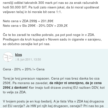
nemčiji odštel takratnik 300 mark pri nas so za enak računalnik
hotli 50.000 SIT. Pa tudi zato nisem jokal, da bi moral upoštevat
veljaven tečaj in bi morale bit cene 1:1.
Neto cena v ZDA 299$ = 201,89€
Neto cena v Slo 299€ - 20% DDV = 239,2€
Če te bo zaradi te razlike pobralo, pa pot pod noge in v ZDA.
Predlagam da kruh kupuješ v Novem sadu in cigarete v sarajevu,
so občutno cenejše kot pri nas.
kixs
::
8. jun 2011, 13:50
Cena - 20% + 20% != Cena
Torej je tvoj preracun napacen. Cena pri nas brez davka bo cca
250€. Pa moramo se zavedat,
da nikjer ni omenjeno, da je cena
Ker imajo tudi drzave znotraj EU razlicen DDV, kot
299€ z davkom!
to velja za ZDA.
V tvojem postu je en kup bedarij. A je tista Vita v ZDA kaj drugacna
od EU verzije? Je HW pri njih kej drugacen, cenejsi? Pri nas bo pa