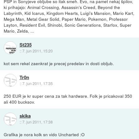
PSP in Sonyjeve obljube so itak smeh. Evo, na pamet nekaj špilov,
ki prihajajo: Animal Crossing, Assassin's Creed, Beyond the
Labyrinth, Kid Icarus, Kingdom Hearts, Luigi's Mansion, Mario Kart,
Mega Man, Metal Gear Solid, Paper Mario, Pokemon, Professor
Layton, Resident Evil, Shinobi, Sonic Generations, Starfox, Super
Mario, Zelda, ...
St235
::
7. jun 2011, 15:20
kot sem rekel zaenkrat je precej predelav in dosti obljub.
Tr0n
::
7. jun 2011, 17:35
250 EUR je kr super cena za tak hardware. Folk je pricakoval 350
ali 400 bucksov.
skika
::
7. jun 2011, 17:38
Grafika je nora kolk sn vido Uncharted :O