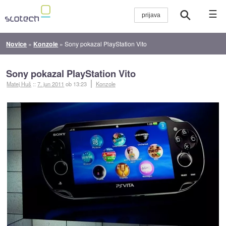
☰
Novice
»
Konzole
»
Sony pokazal PlayStation Vito
Sony pokazal PlayStation Vito
Matej Huš
::
7. jun 2011
ob 13:23
Konzole