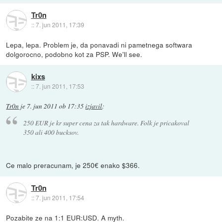
Tr0n
::
7. jun 2011, 17:39
Lepa, lepa. Problem je, da ponavadi ni pametnega softwara
dolgorocno, podobno kot za PSP. We'll see.
kixs
::
7. jun 2011, 17:53
Tr0n
je
7. jun 2011 ob 17:35
izjavil
:
250 EUR je kr super cena za tak hardware. Folk je pricakoval
350 ali 400 bucksov.
Ce malo preracunam, je 250€ enako $366.
Tr0n
::
7. jun 2011, 17:54
Pozabite ze na 1:1 EUR:USD. A myth.