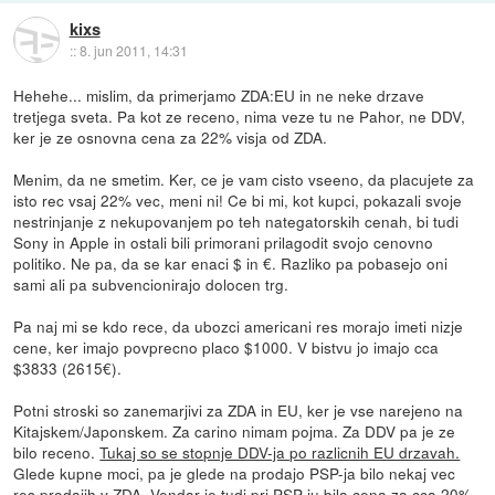
kixs
::
8. jun 2011, 14:31
Hehehe... mislim, da primerjamo ZDA:EU in ne neke drzave
tretjega sveta. Pa kot ze receno, nima veze tu ne Pahor, ne DDV,
ker je ze osnovna cena za 22% visja od ZDA.
Menim, da ne smetim. Ker, ce je vam cisto vseeno, da placujete za
isto rec vsaj 22% vec, meni ni! Ce bi mi, kot kupci, pokazali svoje
nestrinjanje z nekupovanjem po teh nategatorskih cenah, bi tudi
Sony in Apple in ostali bili primorani prilagodit svojo cenovno
politiko. Ne pa, da se kar enaci $ in €. Razliko pa pobasejo oni
sami ali pa subvencionirajo dolocen trg.
Pa naj mi se kdo rece, da ubozci americani res morajo imeti nizje
cene, ker imajo povprecno placo $1000. V bistvu jo imajo cca
$3833 (2615€).
Potni stroski so zanemarjivi za ZDA in EU, ker je vse narejeno na
Kitajskem/Japonskem. Za carino nimam pojma. Za DDV pa je ze
bilo receno.
Tukaj so se stopnje DDV-ja po razlicnih EU drzavah.
Glede kupne moci, pa je glede na prodajo PSP-ja bilo nekaj vec
res prodajih v ZDA. Vendar je tudi pri PSP-ju bila cena za cca 20%