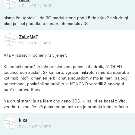
::
7. jun 2011, 14:12
nismo že ugotovili, da 3G modul stane pod 15 dolarjev? nek drugi
blog je imel podatke o cenah teh modulov :S
ZaLoMaT
::
7. jun 2011, 14:13
Vita v latinščini pomeni "življenje".
Kakorkoli obrneš je tole preklemano poceni, 4jedrnik, 5" OLED
touchscreen zaslon, 2x kamera, vgrajen mikrofon (morda uporaba
kot mobilnik?) omenjen je bil chat s squadom v mp in meni najbolj
pomembno, poslušali so publiko in KONČNO vgradili 2 anologni
paličici, bravo Sony!
Na drugi strani je za identično ceno 3DS, ki naj bi se kosal z Vito,
vendar ni zanj še nič pametnega, tako da je prodaja katastrofalna.
kixs
::
7. jun 2011, 14:13