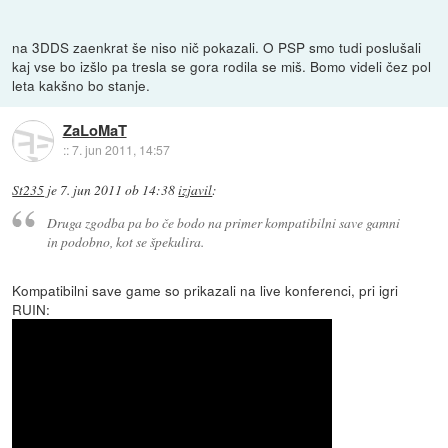
na 3DDS zaenkrat še niso nič pokazali. O PSP smo tudi poslušali
kaj vse bo izšlo pa tresla se gora rodila se miš. Bomo videli čez pol
leta kakšno bo stanje.
ZaLoMaT
::
7. jun 2011, 14:57
St235
je
7. jun 2011 ob 14:38
izjavil
:
Druga zgodba pa bo če bodo na primer kompatibilni save gamni
in podobno, kot se špekulira.
Kompatibilni save game so prikazali na live konferenci, pri igri
RUIN: