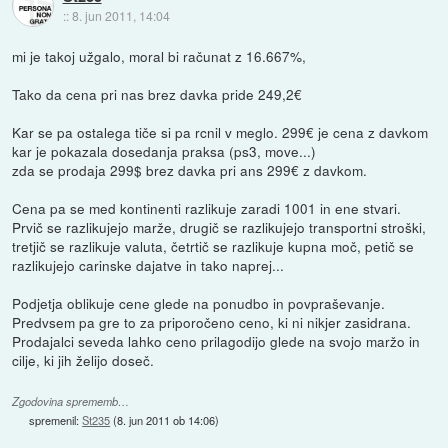
::
8. jun 2011, 14:04
mi je takoj užgalo, moral bi računat z 16.667%,
Tako da cena pri nas brez davka pride 249,2€
Kar se pa ostalega tiče si pa rcnil v meglo. 299€ je cena z davkom
kar je pokazala dosedanja praksa (ps3, move...)
zda se prodaja 299$ brez davka pri ans 299€ z davkom.
Cena pa se med kontinenti razlikuje zaradi 1001 in ene stvari.
Prvič se razlikujejo marže, drugič se razlikujejo transportni stroški,
tretjič se razlikuje valuta, četrtič se razlikuje kupna moč, petič se
razlikujejo carinske dajatve in tako naprej...
Podjetja oblikuje cene glede na ponudbo in povpraševanje.
Predvsem pa gre to za priporočeno ceno, ki ni nikjer zasidrana.
Prodajalci seveda lahko ceno prilagodijo glede na svojo maržo in
cilje, ki jih želijo doseč.
Zgodovina sprememb…
spremenil:
St235
(
8. jun 2011 ob 14:06
)