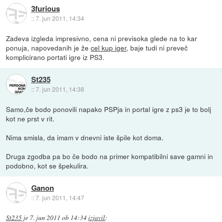
3furious
::
7. jun 2011, 14:34
Zadeva izgleda impresivno, cena ni previsoka glede na to kar
ponuja, napovedanih je že
cel kup iger
, baje tudi ni preveč
komplicirano portati igre iz PS3.
St235
::
7. jun 2011, 14:38
Samo,če bodo ponovili napako PSPja in portal igre z ps3 je to bolj
kot ne prst v rit.
Nima smisla, da imam v dnevni iste špile kot doma.
Druga zgodba pa bo če bodo na primer kompatibilni save gamni in
podobno, kot se špekulira.
Ganon
::
7. jun 2011, 14:47
St235
je
7. jun 2011 ob 14:34
izjavil
: