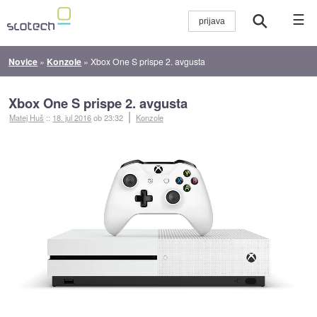
☰
Novice
»
Konzole
»
Xbox One S prispe 2. avgusta
Xbox One S prispe 2. avgusta
Matej Huš
::
18. jul 2016
ob 23:32
Konzole