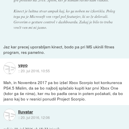
Kinect je luštna stvar ampak kaj, ko ga noben ne izkorišča. Poleg
tega pa je Microsoft ven vrgel pol featurjev, ki so že delovali.
Govorim o gesture control v dashboardu. Zakaj je bilo to treba
vrečt ven mi ni jasno.
Jaz kar precej uporabljam kinect, bodo pa pri MS ukinili fitnes
program, res pametno.
yayo
::
20. jul 2016, 10:55
Mah, in Novembra 2017 pa bo izšel Xbox Scorpio kot konkurenca
PS4.5 Mislim, da se bo najbolj splačalo kupiti kar prvi Xbox One
(kdor ga še nima), ker mu bo padla cena in potem počakati, da bo
jasno kaj bo v resnici ponudil Project Scorpio.
Iluvatar
::
20. jul 2016, 12:06
roli
je
19. jul 2016 ob 18:22
izjavil
: