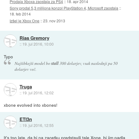
Prodaja Xboxa zaostaja za PS4
::
18. apr 2014
Sony prodal 5,3 milijona konzol PlayStation 4, Microsoft zaostaja
::
18. feb 2014
Izšel je Xbox One
::
23. nov 2013
Rias Gremory
::
19. jul 2016, 10:00
Typo
Najšibkejši model bo
stall
300 dolarjev, vsak naslednji pa 50
dolarjev več.
Truga
::
19. jul 2016, 12:02
xbone evolved into xbones!
ETI3n
::
19. jul 2016, 12:55
It's too late, da bi na zacetku predstavili tale Xone, bi jim padla