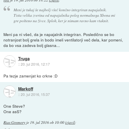
Meni je tukaj še najbolj všeč končno integriran napajalnik.
Tista velika zverina od napajalnika poleg normalnega Xbona mi
gre pošteno na živce. Sploh, ker je nimam ravno kam vtaknit.
Meni pa ni všeč, da je napajalnik integriran. Posledično se bo
notranjost bolj grela in bodo imeli ventilatorji več dela, kar pomeni,
da bo vsa zadeva bolj glasna...
Truga
::
20. jul 2016, 12:17
Pa tezje zamenjat ko crkne :D
Markoff
::
20. jul 2016, 15:37
One Steve?
One asS?
Rias Gremory
je
19. jul 2016 ob 10:00
izjavil
: