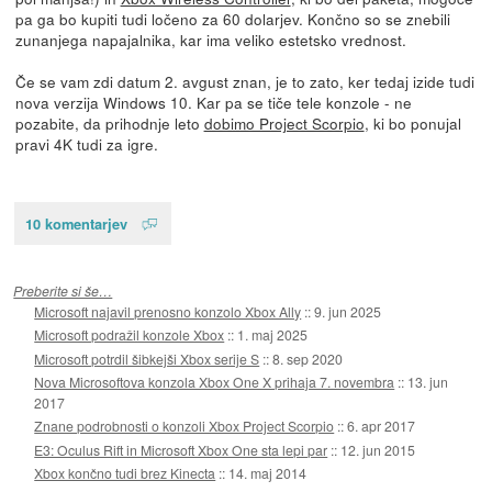
pa ga bo kupiti tudi ločeno za 60 dolarjev. Končno so se znebili
zunanjega napajalnika, kar ima veliko estetsko vrednost.
Če se vam zdi datum 2. avgust znan, je to zato, ker tedaj izide tudi
nova verzija Windows 10. Kar pa se tiče tele konzole - ne
pozabite, da prihodnje leto
dobimo Project Scorpio
, ki bo ponujal
pravi 4K tudi za igre.
10 komentarjev
Preberite si še…
Microsoft najavil prenosno konzolo Xbox Ally
::
9. jun 2025
Microsoft podražil konzole Xbox
::
1. maj 2025
Microsoft potrdil šibkejši Xbox serije S
::
8. sep 2020
Nova Microsoftova konzola Xbox One X prihaja 7. novembra
::
13. jun
2017
Znane podrobnosti o konzoli Xbox Project Scorpio
::
6. apr 2017
E3: Oculus Rift in Microsoft Xbox One sta lepi par
::
12. jun 2015
Xbox končno tudi brez Kinecta
::
14. maj 2014