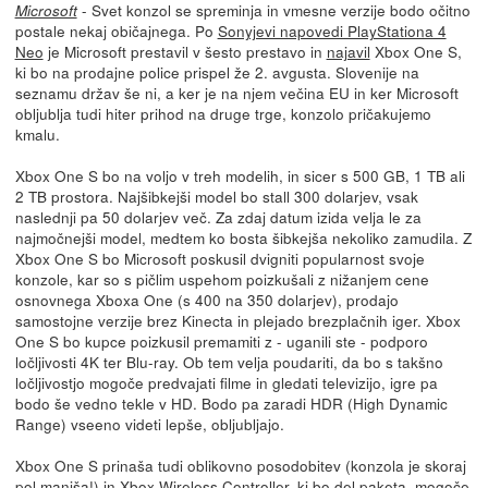
- Svet konzol se spreminja in vmesne verzije bodo očitno
Microsoft
postale nekaj običajnega. Po
Sonyjevi napovedi PlayStationa 4
Neo
je Microsoft prestavil v šesto prestavo in
najavil
Xbox One S,
ki bo na prodajne police prispel že 2. avgusta. Slovenije na
seznamu držav še ni, a ker je na njem večina EU in ker Microsoft
obljublja tudi hiter prihod na druge trge, konzolo pričakujemo
kmalu.
Xbox One S bo na voljo v treh modelih, in sicer s 500 GB, 1 TB ali
2 TB prostora. Najšibkejši model bo stall 300 dolarjev, vsak
naslednji pa 50 dolarjev več. Za zdaj datum izida velja le za
najmočnejši model, medtem ko bosta šibkejša nekoliko zamudila. Z
Xbox One S bo Microsoft poskusil dvigniti popularnost svoje
konzole, kar so s pičlim uspehom poizkušali z nižanjem cene
osnovnega Xboxa One (s 400 na 350 dolarjev), prodajo
samostojne verzije brez Kinecta in plejado brezplačnih iger. Xbox
One S bo kupce poizkusil premamiti z - uganili ste - podporo
ločljivosti 4K ter Blu-ray. Ob tem velja poudariti, da bo s takšno
ločljivostjo mogoče predvajati filme in gledati televizijo, igre pa
bodo še vedno tekle v HD. Bodo pa zaradi HDR (High Dynamic
Range) vseeno videti lepše, obljubljajo.
Xbox One S prinaša tudi oblikovno posodobitev (konzola je skoraj
pol manjša!) in
Xbox Wireless Controller
, ki bo del paketa, mogoče