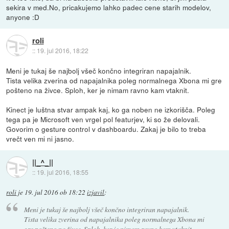
sekira v med.No, pricakujemo lahko padec cene starih modelov,
anyone :D
roli
::
19. jul 2016, 18:22
Meni je tukaj še najbolj všeč končno integriran napajalnik.
Tista velika zverina od napajalnika poleg normalnega Xbona mi gre
pošteno na živce. Sploh, ker je nimam ravno kam vtaknit.
Kinect je luštna stvar ampak kaj, ko ga noben ne izkorišča. Poleg
tega pa je Microsoft ven vrgel pol featurjev, ki so že delovali.
Govorim o gesture control v dashboardu. Zakaj je bilo to treba
vrečt ven mi ni jasno.
||_^_||
::
19. jul 2016, 18:55
roli
je
19. jul 2016 ob 18:22
izjavil
:
Meni je tukaj še najbolj všeč končno integriran napajalnik.
Tista velika zverina od napajalnika poleg normalnega Xbona mi
gre pošteno na živce. Sploh, ker je nimam ravno kam vtaknit.