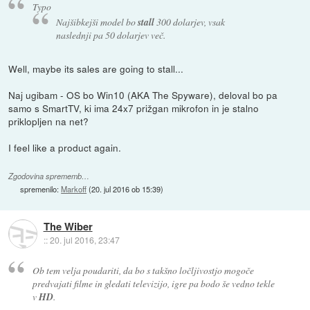
Typo
Najšibkejši model bo
stall
300 dolarjev, vsak
naslednji pa 50 dolarjev več.
Well, maybe its sales are going to stall...
Naj ugibam - OS bo Win10 (AKA The Spyware), deloval bo pa
samo s SmartTV, ki ima 24x7 prižgan mikrofon in je stalno
priklopljen na net?
I feel like a product again.
Zgodovina sprememb…
spremenilo:
Markoff
(
20. jul 2016 ob 15:39
)
The Wiber
::
20. jul 2016, 23:47
Ob tem velja poudariti, da bo s takšno ločljivostjo mogoče
predvajati filme in gledati televizijo, igre pa bodo še vedno tekle
v
HD
.