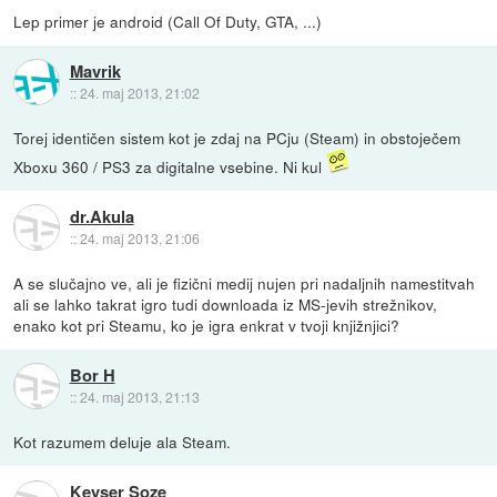
Lep primer je android (Call Of Duty, GTA, ...)
Mavrik
::
24. maj 2013, 21:02
Torej identičen sistem kot je zdaj na PCju (Steam) in obstoječem
Xboxu 360 / PS3 za digitalne vsebine. Ni kul
dr.Akula
::
24. maj 2013, 21:06
A se slučajno ve, ali je fizični medij nujen pri nadaljnih namestitvah
ali se lahko takrat igro tudi downloada iz MS-jevih strežnikov,
enako kot pri Steamu, ko je igra enkrat v tvoji knjižnjici?
Bor H
::
24. maj 2013, 21:13
Kot razumem deluje ala Steam.
Keyser Soze