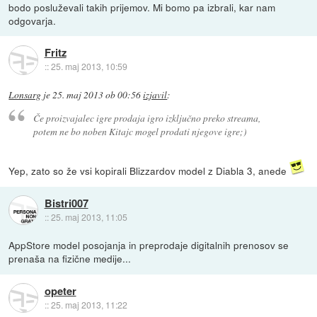
bodo posluževali takih prijemov. Mi bomo pa izbrali, kar nam
odgovarja.
Fritz
::
25. maj 2013, 10:59
Lonsarg
je
25. maj 2013 ob 00:56
izjavil
:
Če proizvajalec igre prodaja igro izključno preko streama,
potem ne bo noben Kitajc mogel prodati njegove igre;)
Yep, zato so že vsi kopirali Blizzardov model z Diabla 3, anede
Bistri007
::
25. maj 2013, 11:05
AppStore model posojanja in preprodaje digitalnih prenosov se
prenaša na fizične medije...
opeter
::
25. maj 2013, 11:22