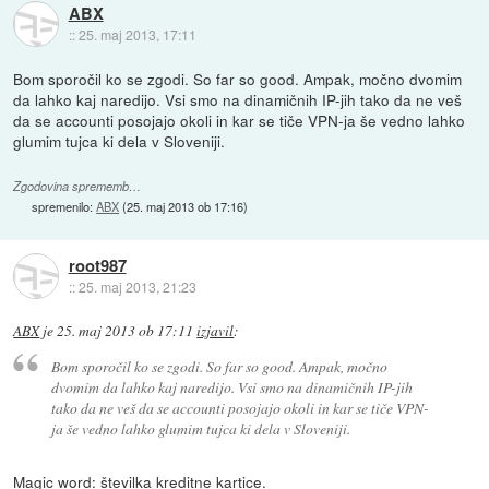
ABX
::
25. maj 2013, 17:11
Bom sporočil ko se zgodi. So far so good. Ampak, močno dvomim
da lahko kaj naredijo. Vsi smo na dinamičnih IP-jih tako da ne veš
da se accounti posojajo okoli in kar se tiče VPN-ja še vedno lahko
glumim tujca ki dela v Sloveniji.
Zgodovina sprememb…
spremenilo:
ABX
(
25. maj 2013 ob 17:16
)
root987
::
25. maj 2013, 21:23
ABX
je
25. maj 2013 ob 17:11
izjavil
:
Bom sporočil ko se zgodi. So far so good. Ampak, močno
dvomim da lahko kaj naredijo. Vsi smo na dinamičnih IP-jih
tako da ne veš da se accounti posojajo okoli in kar se tiče VPN-
ja še vedno lahko glumim tujca ki dela v Sloveniji.
Magic word: številka kreditne kartice.