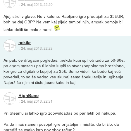
::
24. maj 2013, 22:20
Ajej, strel v glavo. Ne v koleno. Rabljeno igro prodajati za 35EUR,
boh ne daj GBP? Ne vem kaj pijejo tam pri njih, ampak pomoje bi
lahko delili še malo z nami.
nekikr
::
24. maj 2013, 22:23
Ampak, če drugače pogledaš...nekdo kupi špil ob izidu za 50-60€,
po enem mesecu pa ti lahko kupiš to stvar (popolnoma brezhibno,
ker gre za digitalno kopijo) za 35€. Bomo videli, ko bodo kaj več
povedali, to so še vedno vse skupaj samo špekulacije in ugibanja.
Najbrž še njim ni čisto jasno kako in kaj.
HighBane
::
24. maj 2013, 22:31
Pri Steamu si lahko igro zdownloadaš po par letih od nakupa.
Pa da imaš namen posojat igre prijateljem, mislite, da bi šlo, da
narediš za vsako igro nov xbox račun?