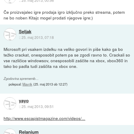
::
25. maj 2013, 00:56
Če proizvajalec igre prodaja igro izključno preko streama, potem
ne bo noben Kitajc mogel prodati njegove igre;)
Seljak
::
25. maj 2013, 07:18
Microsoft pri vsakem izdelku na veliko govori in piše kako ga bo
težko crackat, onesposobit potem pa se zgodi ravno to. Crackali so
vse različice windowsov, onesposobili zaščite na xbox, xbox360 in
tako bo padla tudi zaščita na xbox one.
Zgodovina sprememb…
polepsal:
Mavrik
(
25. maj 2013 ob 12:27
)
yayo
::
25. maj 2013, 09:51
http://www.escapistmagazine.com/videos/...
Relanium