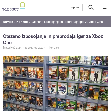
☰
Novice
»
Konzole
»
Oteženo izposojanje in preprodaja iger za Xbox One
Oteženo izposojanje in preprodaja iger za Xbox
One
Matej Huš
::
24. maj 2013
ob 20:07
Konzole