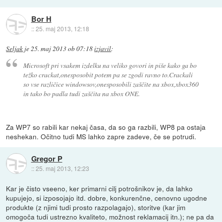
Bor H
::
25. maj 2013, 12:18
Seljak
je
25. maj 2013 ob 07:18
izjavil
:
Microsoft pri vsakem izdelku na veliko govori in piše kako ga bo
težko crackat,onesposobit potem pa se zgodi ravno to.Crackali
so vse različice windowsov,onesposobili zaščite na xbox,xbox360
in tako bo padla tudi zaščita na xbox ONE.
Za WP7 so rabili kar nekaj časa, da so ga razbili, WP8 pa ostaja
neshekan. Očitno tudi MS lahko zapre zadeve, če se potrudi.
Gregor P
::
25. maj 2013, 12:23
Kar je čisto vseeno, ker primarni cilj potrošnikov je, da lahko
kupujejo, si izposojajo itd. dobre, konkurenčne, cenovno ugodne
produkte (z njimi tudi prosto razpolagajo), storitve (kar jim
omogoča tudi ustrezno kvaliteto, možnost reklamacij itn.); ne pa da