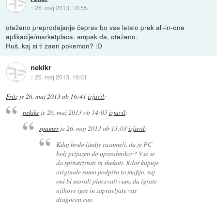
::
26. maj 2013, 18:55
oteženo preprodajanje čeprav bo vse letelo prek all-in-one
aplikacije/marketplaca. ampak da, oteženo.
Huš, kaj si ti zaen pokemon? :D
nekikr
::
26. maj 2013, 19:01
Fritz
je
26. maj 2013 ob 16:41
izjavil
:
nekikr
je
26. maj 2013 ob 14:03
izjavil
:
spamer
je
26. maj 2013 ob 13:03
izjavil
:
Kdaj bodo ljudje razumeli, da je PC
bolj prijazen do uporabnikov? Vse se
da spiratizirati in shekati. Kdor kupuje
originale samo podpira to mafijo, saj
oni bi morali placevati vam, da igrate
njihove igre in zapravljate vas
dragocen cas.