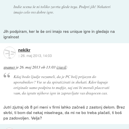
Indie scena še ni toliko zavrta glede tega. Podpri jih! Nekateri
imajo celo res dobre igre.
Jih podpiram, ker le še oni imajo res unique igre in gledajo na
igralnost
nekikr
::
26. maj 2013, 14:03
spamer
je
26. maj 2013 ob 13:03
izjavil
:
Kdaj bodo ljudje razumeli, da je PC bolj prijazen do
uporabnikov? Vse se da spiratizirati in shekati. Kdor kupuje
originale samo podpira to mafijo, saj oni bi morali placevati
vam, da igrate njihove igre in zapravljate vas dragocen cas.
Jutri zjutraj ob 8 pri meni v firmi lahko začneš z zastonj delom. Brez
skrbi, ti bom dal nekaj miselnega, da mi ne bo treba plačati, ti boš
pa zadovoljen. Velja?