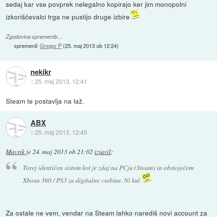
sedaj kar vse povprek nelegalno kopirajo ker jim monopolni
izkoriščevalci trga ne pustijo druge izbire
Zgodovina sprememb…
spremenil:
Gregor P
(
25. maj 2013 ob 12:24
)
nekikr
::
25. maj 2013, 12:41
Steam te postavlja na laž.
ABX
::
25. maj 2013, 12:45
Mavrik
je
24. maj 2013 ob 21:02
izjavil
:
Torej identičen sistem kot je zdaj na PCju (Steam) in obstoječem
Xboxu 360 / PS3 za digitalne vsebine. Ni kul
Za ostale ne vem, vendar na Steam lahko narediš novi account za