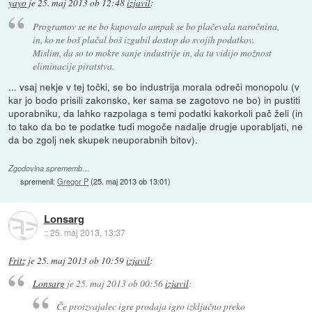
yayo
je
25. maj 2013 ob 12:48
izjavil
:
Programov se ne bo kupovalo ampak se bo plačevala naročnina,
in, ko ne boš plačal boš izgubil dostop do svojih podatkov.
Mislim, da so to mokre sanje industrije in, da tu vidijo možnost
eliminacije piratstva.
... vsaj nekje v tej točki, se bo industrija morala odreči monopolu (v
kar jo bodo prisili zakonsko, ker sama se zagotovo ne bo) in pustiti
uporabniku, da lahko razpolaga s temi podatki kakorkoli pač želi (in
to tako da bo te podatke tudi mogoče nadalje drugje uporabljati, ne
da bo zgolj nek skupek neuporabnih bitov).
Zgodovina sprememb…
spremenil:
Gregor P
(
25. maj 2013 ob 13:01
)
Lonsarg
::
25. maj 2013, 13:37
Fritz
je
25. maj 2013 ob 10:59
izjavil
:
Lonsarg
je
25. maj 2013 ob 00:56
izjavil
:
Če proizvajalec igre prodaja igro izključno preko