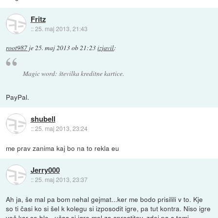
Fritz
::
25. maj 2013, 21:43
root987
je
25. maj 2013 ob 21:23
izjavil
:
Magic word: številka kreditne kartice.
PayPal.
shubell
::
25. maj 2013, 23:24
me prav zanima kaj bo na to rekla eu
Jerry000
::
25. maj 2013, 23:37
Ah ja, še mal pa bom nehal gejmat...ker me bodo prisilili v to. Kje
so ti časi ko si šel k kolegu si izposodit igre, pa tut kontra. Niso igre
več kar so ble...učas si igre mel za sprostitev, zdej pa s temi