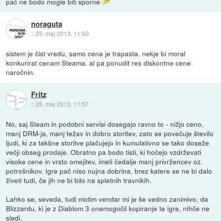
pač ne bodo mogle biti sporne
noraguta
::
25. maj 2013, 11:50
sistem je čist vredu, samo cena je trapasta. nekje bi moral
konkurirat cenam Steama. al pa ponudit res diskontne cene
naročnin.
Fritz
::
25. maj 2013, 11:57
No, saj Steam in podobni servisi dosegajo ravno to - nižjo ceno,
manj DRM-ja, manj težav in dobro storitev, zato se povečuje število
ljudi, ki za takšne storitve plačujejo in kumulativno se tako doseže
večji obseg prodaje. Obratno pa bodo tisti, ki hočejo vzdrževati
visoke cene in vrsto omejitev, imeli čedalje manj privržencev oz.
potrošnikov. Igre pač niso nujna dobrina, brez katere se ne bi dalo
živeti tudi, če jih ne bi bilo na spletnih travnikih.
Lahko se, seveda, tudi motim vendar mi je še vedno zanimivo, da
Blizzardu, ki je z Diablom 3 onemogočil kopiranje te igre, nihče ne
sledi.