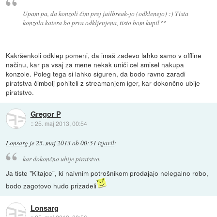
Upam pa, da konzoli čim prej jailbreak-jo (odklenejo) :) Tista
konzola katera bo prva odkljenjena, tisto bom kupil ^^
Kakršenkoli odklep pomeni, da imaš zadevo lahko samo v offline
načinu, kar pa vsaj za mene nekak uniči cel smisel nakupa
konzole. Poleg tega si lahko siguren, da bodo ravno zaradi
piratstva čimbolj pohiteli z streamanjem iger, kar dokončno ubije
piratstvo.
Gregor P
::
25. maj 2013, 00:54
Lonsarg
je
25. maj 2013 ob 00:51
izjavil
:
kar dokončno ubije piratstvo.
Ja tiste "Kitajce", ki naivnim potrošnikom prodajajo nelegalno robo,
bodo zagotovo hudo prizadeli
Lonsarg