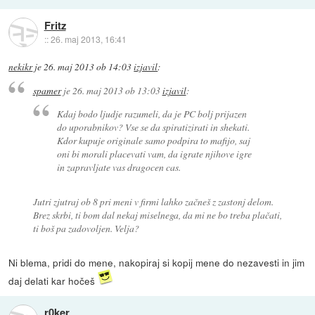
Fritz
::
26. maj 2013, 16:41
nekikr
je
26. maj 2013 ob 14:03
izjavil
:
spamer
je
26. maj 2013 ob 13:03
izjavil
:
Kdaj bodo ljudje razumeli, da je PC bolj prijazen
do uporabnikov? Vse se da spiratizirati in shekati.
Kdor kupuje originale samo podpira to mafijo, saj
oni bi morali placevati vam, da igrate njihove igre
in zapravljate vas dragocen cas.
Jutri zjutraj ob 8 pri meni v firmi lahko začneš z zastonj delom.
Brez skrbi, ti bom dal nekaj miselnega, da mi ne bo treba plačati,
ti boš pa zadovoljen. Velja?
Ni blema, pridi do mene, nakopiraj si kopij mene do nezavesti in jim
daj delati kar hočeš
r0ker