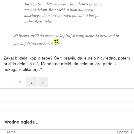
Jutri zjutraj ob 8 pri meni v firmi lahko začneš z
zastonj delom. Brez skrbi, ti bom dal nekaj
miselnega, da mi ne bo treba plačati, ti boš pa
zadovoljen. Velja?
Ni blema, pridi do mene, nakopiraj si kopij mene do nezavesti in
jim daj delati kar hočeš
Zakaj bi delal kopijo tebe? Če ti praviš, da je delo ničvredno, potem
pridi in delaj za nič. Menda ne misliš, da celotna igra pride iz
nekega replikatorja?
«
1
2
»
Vredno ogleda ...
Tema
Sporočila