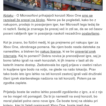
- O Microsoftovi prihajajoči konzoli Xbox One
smo se
Kotaku
razpisali že precej na široko
. Nismo pa še pogledali, kako bo z
nakupom, prodajo in posojanjem iger, ker Microsoft tega tedaj še
ni razkril. Sedaj je znanega že precej več in zdi se, da se od časov
poceni rabljenih iger in posojanja naokoli nezadržno
poslavljamo
.
Kot je znano, bo fizični medij, ki ga prejmemo pri nakupu iger za
Xbox One, obrobnega pomena. Na njem bodo resda datoteke za
namestitev, a bistven bo
nakup licence
, ki se bo
preverjal prek
interneta
. Kaj to pomeni? Dobra novica je prenosljivost igre, saj jo
bomo lahko igrali na vseh konzolah, ki jih imamo v lasti ali do
katerih imamo dostop. Zadostovala bo zgolj prijava v osebni račun
in kupljene igre bodo na voljo, ne glede na našo lokacijo. Prav
tako bodo isto igro lahko na isti konzoli zastonj igrali vaši družinski
člani (prek starševskega nadzora na isti konzoli). Potem pa se
zgodba zaplete.
Prijatelju boste še vedno lahko posodili zgoščenko z igro, a si z njo
ne bo mogel nič pomagati. Da bi jo namestil na svoji konzoli, bo
moral plačati polno ceno nove igre. Če boste torej na obisku pri
kolegu, kjer bi želeli preigravati Xbox One, boste imeli dve