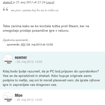
shubell
je
25. maj 2013 ob 23:24
izjavil
:
me prav zanima kaj bo na to rekla eu
Tebe zanima kako se bo končala tožba proti Steam, ker ne
omogočajo prodajo posamične igre v računu.
Zgodovina sprememb…
spremenilo:
ABX
(
26. maj 2013 ob 10:03
)
spamer
::
26. maj 2013, 13:03
Kdaj bodo ljudje razumeli, da je PC bolj prijazen do uporabnikov?
Vse se da spiratizirati in shekati. Kdor kupuje originale samo
podpira to mafijo, saj oni bi morali placevati vam, da igrate njihove
igre in zapravljate vas dragocen cas.
Mipe
::
26. maj 2013, 13:05