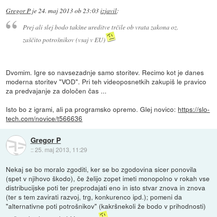
Gregor P
je
24. maj 2013 ob 23:03
izjavil
:
Prej ali slej bodo takšne ureditve trčile ob vrata zakona oz.
zaščito potrošnikov (vsaj v EU)
Dvomim. Igre so navsezadnje samo storitev. Recimo kot je danes
moderna storitev "VOD". Pri teh videoposnetkih zakupiš le pravico
za predvajanje za določen čas ...
Isto bo z igrami, ali pa programsko opremo. Glej novico:
https://slo-
tech.com/novice/t566636
Gregor P
::
25. maj 2013, 11:29
Nekaj se bo moralo zgoditi, ker se bo zgodovina sicer ponovila
(spet v njihovo škodo), če želijo zopet imeti monopolno v rokah vse
distribucijske poti ter preprodajati eno in isto stvar znova in znova
(ter s tem zavirati razvoj, trg, konkurenco ipd.); pomeni da
"alternativne poti potrošnikov" (kakršnekoli že bodo v prihodnosti)