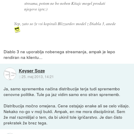
streama, potem ne bo noben Kitajc mogel prodati
njegove igre;)
Yep, zato so že vsi kopirali Blizzardov model z Diabla 3, anede
Diablo 3 ne uporablja nobenega streamanja, ampak je lepo
rendiran na klientu...
Keyser Soze
::
25. maj 2013, 14:21
Ja, samo sprememba načina distribucije terja tudi spremembo
cenovne politike. Tule pa jaz vidim samo eno stran sprememb.
Distribucija močno omejena. Cene ostajajo enake ali se celo višajo.
Nekako no-go v moji bukli. Ampak, en me mora disciplinirat. Sem
že mal razmišljal o tem, da bi ukinil tole igričarstvo. Je dan čisto
prekratek že brez tega.