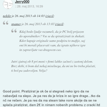
Jerry000
::
26. maj 2013, 16:39
nekikr
je
26. maj 2013 ob 14:03
izjavil
:
spamer
je
26. maj 2013 ob 13:03
izjavil
:
Kdaj bodo ljudje razumeli, da je PC bolj prijazen
do uporabnikov? Vse se da spiratizirati in shekati.
Kdor kupuje originale samo podpira to mafijo, saj
oni bi morali placevati vam, da igrate njihove igre
in zapravljate vas dragocen cas.
Jutri zjutraj ob 8 pri meni v firmi lahko začneš z zastonj delom.
Brez skrbi, ti bom dal nekaj miselnega, da mi ne bo treba plačati,
ti boš pa zadovoljen. Velja?
Good point. Piratizirat je ok če si stegneš neko igro da ne
nabavljaš na slepo. Je pa res da je kriza in so igre drage...tko da
nč ne rečem. Je pa res da ma steam take nore akcije da se ne
splača piratizirat, dam 2€ in nimam nobenih problemu z cracki itd