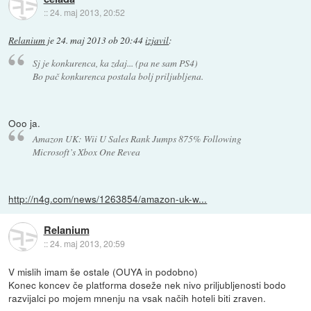
::
24. maj 2013, 20:52
Relanium
je
24. maj 2013 ob 20:44
izjavil
:
Sj je konkurenca, ka zdaj... (pa ne sam PS4)
Bo pač konkurenca postala bolj priljubljena.
Ooo ja.
Amazon UK: Wii U Sales Rank Jumps 875% Following
Microsoft’s Xbox One Revea
http://n4g.com/news/1263854/amazon-uk-w...
Relanium
::
24. maj 2013, 20:59
V mislih imam še ostale (OUYA in podobno)
Konec koncev če platforma doseže nek nivo priljubljenosti bodo
razvijalci po mojem mnenju na vsak načih hoteli biti zraven.