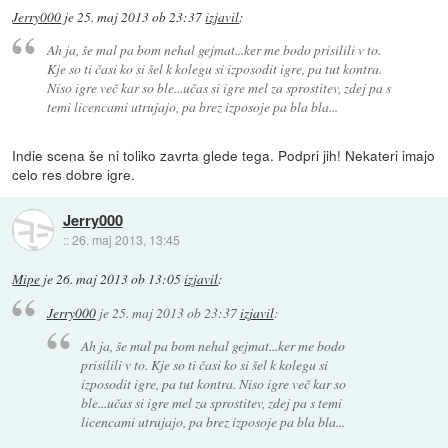
Jerry000
je
25. maj 2013 ob 23:37
izjavil
:
Ah ja, še mal pa bom nehal gejmat...ker me bodo prisilili v to.
Kje so ti časi ko si šel k kolegu si izposodit igre, pa tut kontra.
Niso igre več kar so ble...učas si igre mel za sprostitev, zdej pa s
temi licencami utrujajo, pa brez izposoje pa bla bla...
Indie scena še ni toliko zavrta glede tega. Podpri jih! Nekateri imajo
celo res dobre igre.
Jerry000
::
26. maj 2013, 13:45
Mipe
je
26. maj 2013 ob 13:05
izjavil
:
Jerry000
je
25. maj 2013 ob 23:37
izjavil
:
Ah ja, še mal pa bom nehal gejmat...ker me bodo
prisilili v to. Kje so ti časi ko si šel k kolegu si
izposodit igre, pa tut kontra. Niso igre več kar so
ble...učas si igre mel za sprostitev, zdej pa s temi
licencami utrujajo, pa brez izposoje pa bla bla...