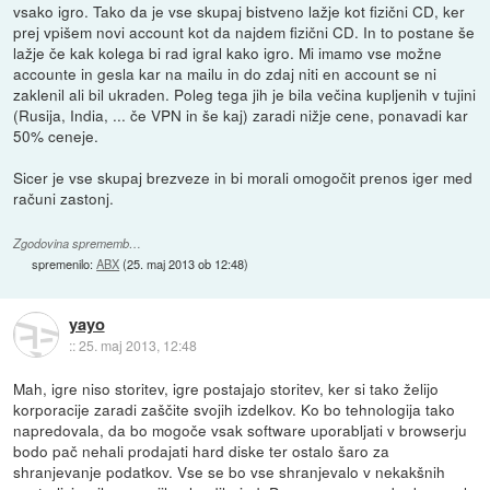
vsako igro. Tako da je vse skupaj bistveno lažje kot fizični CD, ker
prej vpišem novi account kot da najdem fizični CD. In to postane še
lažje če kak kolega bi rad igral kako igro. Mi imamo vse možne
accounte in gesla kar na mailu in do zdaj niti en account se ni
zaklenil ali bil ukraden. Poleg tega jih je bila večina kupljenih v tujini
(Rusija, India, ... če VPN in še kaj) zaradi nižje cene, ponavadi kar
50% ceneje.
Sicer je vse skupaj brezveze in bi morali omogočit prenos iger med
računi zastonj.
Zgodovina sprememb…
spremenilo:
ABX
(
25. maj 2013 ob 12:48
)
yayo
::
25. maj 2013, 12:48
Mah, igre niso storitev, igre postajajo storitev, ker si tako želijo
korporacije zaradi zaščite svojih izdelkov. Ko bo tehnologija tako
napredovala, da bo mogoče vsak software uporabljati v browserju
bodo pač nehali prodajati hard diske ter ostalo šaro za
shranjevanje podatkov. Vse se bo vse shranjevalo v nekakšnih