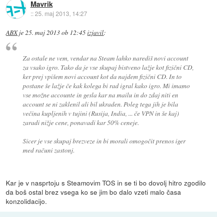
Mavrik
::
25. maj 2013, 14:27
ABX
je
25. maj 2013 ob 12:45
izjavil
:
Za ostale ne vem, vendar na Steam lahko narediš novi account
za vsako igro. Tako da je vse skupaj bistveno lažje kot fizični CD,
ker prej vpišem novi account kot da najdem fizični CD. In to
postane še lažje če kak kolega bi rad igral kako igro. Mi imamo
vse možne accounte in gesla kar na mailu in do zdaj niti en
account se ni zaklenil ali bil ukraden. Poleg tega jih je bila
večina kupljenih v tujini (Rusija, India, ... če VPN in še kaj)
zaradi nižje cene, ponavadi kar 50% ceneje.
Sicer je vse skupaj brezveze in bi morali omogočit prenos iger
med računi zastonj.
Kar je v nasprtoju s Steamovim TOS in se ti bo dovolj hitro zgodilo
da boš ostal brez vsega ko se jim bo dalo vzeti malo časa
konzolidacijo.