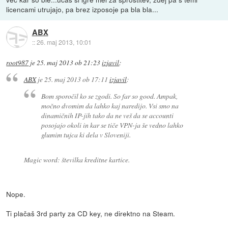
licencami utrujajo, pa brez izposoje pa bla bla...
ABX
::
26. maj 2013, 10:01
root987
je
25. maj 2013 ob 21:23
izjavil
:
ABX
je
25. maj 2013 ob 17:11
izjavil
:
Bom sporočil ko se zgodi. So far so good. Ampak,
močno dvomim da lahko kaj naredijo. Vsi smo na
dinamičnih IP-jih tako da ne veš da se accounti
posojajo okoli in kar se tiče VPN-ja še vedno lahko
glumim tujca ki dela v Sloveniji.
Magic word: številka kreditne kartice.
Nope.
Ti plačaš 3rd party za CD key, ne direktno na Steam.