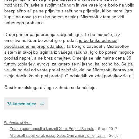
možnosti. Prijavite s svojim računom in vse vaše igre bodo na voljo
brezplačno ali pa se prijavite z računom prijatelja, ki bo moral igro
kupiti na novo (a mu bo potem ostala). Microsoft v tem ne vidi
nobenega problema.
Drugi primer pa je prodaja rabljenih iger. To bo mogoče, a z
omejitvami. Kdor bo želel igro prodati,
jo bo lahko odnesel
pooblaščenemu preprodajalcu
. Ta bo igro zavedel v Microsoftov
sistem in takoj bo izginila iz vašega računa. Igro bo potem mogoče
prodati naprej, a ne brez omejitev. Omenja se minimalna cena 35
funtov (dolarjev, evrov), za katero še ni jasno, kaj točno bo. Se pa
ve, da bo del od vsote prejel založnik, del pa Microsoft, čeprav sta
svoje dobila že ob prvi prodaji. O odstotkih za zdaj podatkov še ni.
Časi konzolskega divjega zahoda se končujejo.
73 komentarjev
Preberite si še…
Znane podrobnosti o konzoli Xbox Project Scorpio
::
6. apr 2017
Microsoft stopil korak nazaj, Xbox One z manj omejitvami
::
20. jun