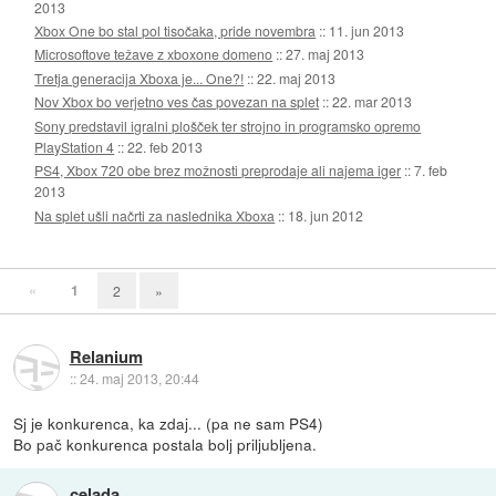
2013
Xbox One bo stal pol tisočaka, pride novembra
::
11. jun 2013
Microsoftove težave z xboxone domeno
::
27. maj 2013
Tretja generacija Xboxa je... One?!
::
22. maj 2013
Nov Xbox bo verjetno ves čas povezan na splet
::
22. mar 2013
Sony predstavil igralni plošček ter strojno in programsko opremo
PlayStation 4
::
22. feb 2013
PS4, Xbox 720 obe brez možnosti preprodaje ali najema iger
::
7. feb
2013
Na splet ušli načrti za naslednika Xboxa
::
18. jun 2012
«
1
2
»
Relanium
::
24. maj 2013, 20:44
Sj je konkurenca, ka zdaj... (pa ne sam PS4)
Bo pač konkurenca postala bolj priljubljena.
celada