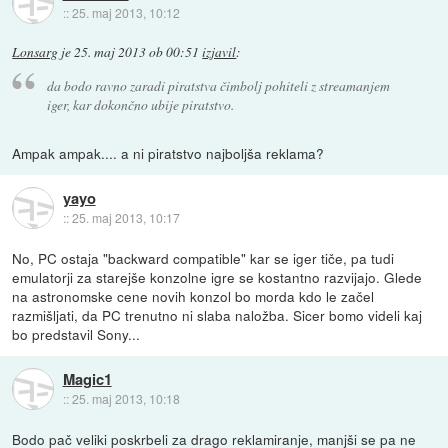
::
25. maj 2013, 10:12
Lonsarg
je
25. maj 2013 ob 00:51
izjavil
:
da bodo ravno zaradi piratstva čimbolj pohiteli z streamanjem
iger, kar dokončno ubije piratstvo.
Ampak ampak.... a ni piratstvo najboljša reklama?
yayo
::
25. maj 2013, 10:17
No, PC ostaja "backward compatible" kar se iger tiče, pa tudi
emulatorji za starejše konzolne igre se kostantno razvijajo. Glede
na astronomske cene novih konzol bo morda kdo le začel
razmišljati, da PC trenutno ni slaba naložba. Sicer bomo videli kaj
bo predstavil Sony...
Magic1
::
25. maj 2013, 10:18
Bodo pač veliki poskrbeli za drago reklamiranje, manjši se pa ne