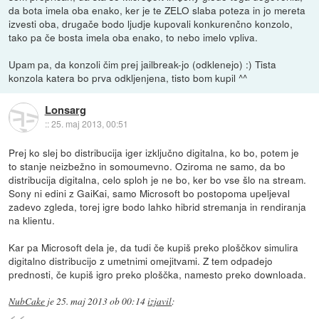
da bota imela oba enako, ker je te ZELO slaba poteza in jo mereta
izvesti oba, drugače bodo ljudje kupovali konkurenčno konzolo,
tako pa če bosta imela oba enako, to nebo imelo vpliva.
Upam pa, da konzoli čim prej jailbreak-jo (odklenejo) :) Tista
konzola katera bo prva odkljenjena, tisto bom kupil ^^
Lonsarg
::
25. maj 2013, 00:51
Prej ko slej bo distribucija iger izključno digitalna, ko bo, potem je
to stanje neizbežno in somoumevno. Oziroma ne samo, da bo
distribucija digitalna, celo sploh je ne bo, ker bo vse šlo na stream.
Sony ni edini z GaiKai, samo Microsoft bo postopoma upeljeval
zadevo zgleda, torej igre bodo lahko hibrid stremanja in rendiranja
na klientu.
Kar pa Microsoft dela je, da tudi če kupiš preko ploščkov simulira
digitalno distribucijo z umetnimi omejitvami. Z tem odpadejo
prednosti, če kupiš igro preko ploščka, namesto preko downloada.
NubCake
je
25. maj 2013 ob 00:14
izjavil
: