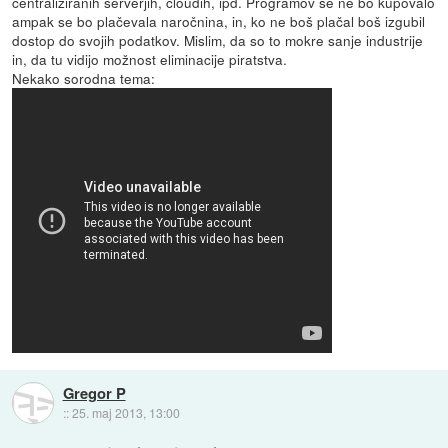
centraliziranih serverjih, cloudih, ipd. Programov se ne bo kupovalo
ampak se bo plačevala naročnina, in, ko ne boš plačal boš izgubil
dostop do svojih podatkov. Mislim, da so to mokre sanje industrije
in, da tu vidijo možnost eliminacije piratstva.
Nekako sorodna tema:
Gregor P
::
25. maj 2013, 13:00