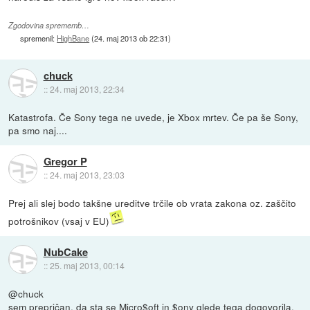
Zgodovina sprememb…
spremenil:
HighBane
(
24. maj 2013 ob 22:31
)
chuck
::
24. maj 2013, 22:34
Katastrofa. Če Sony tega ne uvede, je Xbox mrtev. Če pa še Sony,
pa smo naj....
Gregor P
::
24. maj 2013, 23:03
Prej ali slej bodo takšne ureditve trčile ob vrata zakona oz. zaščito
potrošnikov (vsaj v EU)
NubCake
::
25. maj 2013, 00:14
@chuck
sem prepričan, da sta se Micro$oft in $ony glede tega dogovorila,