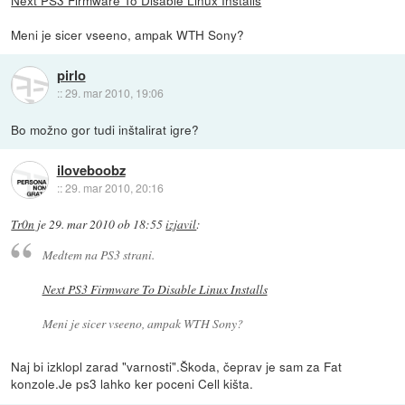
Meni je sicer vseeno, ampak WTH Sony?
pirlo
::
29. mar 2010, 19:06
Bo možno gor tudi inštalirat igre?
iloveboobz
::
29. mar 2010, 20:16
Tr0n
je
29. mar 2010 ob 18:55
izjavil
:
Medtem na PS3 strani.
Next PS3 Firmware To Disable Linux Installs
Meni je sicer vseeno, ampak WTH Sony?
Naj bi izklopl zarad "varnosti".Škoda, čeprav je sam za Fat
konzole.Je ps3 lahko ker poceni Cell kišta.