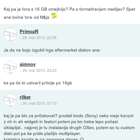
Kaj pa je fora s 16 GB omejtvijo? Pa s formatiranjem medijev? Spet
ene bolne fore od M$ja
PrimozR
::
29. mar 2010, 22:35
Ja da ne bojo izgubil trga aftermarket diskov ane.
simnov
::
29. mar 2010, 23:23
ka pa če bi ustvaril prticije po 16gb
r0ker
::
30. mar 2010, 07:10
kaj je pa blo za pričakovat? prodali bodo (Sony) neko mejo konzol
z oh in ah widgeti in featuri potem pa bo treba lepo počasi
izklapljat.. najprej je tu instalacija drugih OSev, potem so tu custom
diski pol pa še pride plačljiv multiplayer.
kristalna krogla je pa zgovorna danes :O