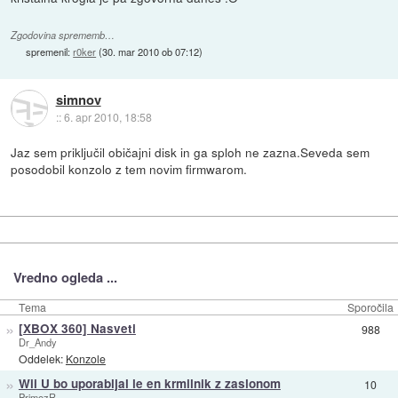
Zgodovina sprememb…
spremenil:
r0ker
(
30. mar 2010 ob 07:12
)
simnov
::
6. apr 2010, 18:58
Jaz sem priključil običajni disk in ga sploh ne zazna.Seveda sem
posodobil konzolo z tem novim firmwarom.
Vredno ogleda ...
Tema
Sporočila
»
[XBOX 360] Nasveti
988
Dr_Andy
Oddelek:
Konzole
»
Wii U bo uporabljal le en krmilnik z zaslonom
10
PrimozR