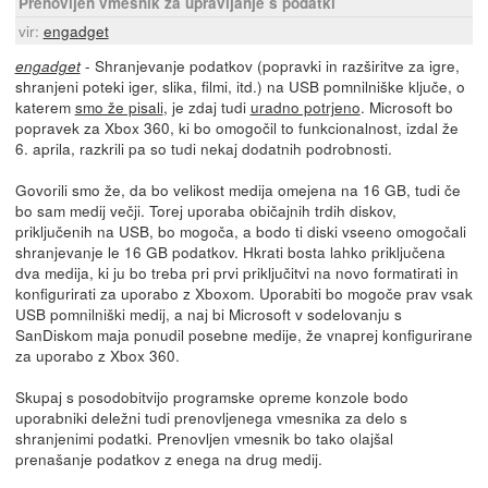
Prenovljen vmesnik za upravljanje s podatki
vir:
engadget
- Shranjevanje podatkov (popravki in razširitve za igre,
engadget
shranjeni poteki iger, slika, filmi, itd.) na USB pomnilniške ključe, o
katerem
smo že pisali
, je zdaj tudi
uradno potrjeno
. Microsoft bo
popravek za Xbox 360, ki bo omogočil to funkcionalnost, izdal že
6. aprila, razkrili pa so tudi nekaj dodatnih podrobnosti.
Govorili smo že, da bo velikost medija omejena na 16 GB, tudi če
bo sam medij večji. Torej uporaba običajnih trdih diskov,
priključenih na USB, bo mogoča, a bodo ti diski vseeno omogočali
shranjevanje le 16 GB podatkov. Hkrati bosta lahko priključena
dva medija, ki ju bo treba pri prvi priključitvi na novo formatirati in
konfigurirati za uporabo z Xboxom. Uporabiti bo mogoče prav vsak
USB pomnilniški medij, a naj bi Microsoft v sodelovanju s
SanDiskom maja ponudil posebne medije, že vnaprej konfigurirane
za uporabo z Xbox 360.
Skupaj s posodobitvijo programske opreme konzole bodo
uporabniki deležni tudi prenovljenega vmesnika za delo s
shranjenimi podatki. Prenovljen vmesnik bo tako olajšal
prenašanje podatkov z enega na drug medij.