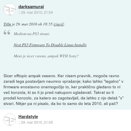
darksamurai
::
29. mar 2010, 21:04
Tr0n
je
29. mar 2010 ob 18:55
izjavil
:
Medtem na PS3 strani.
Next PS3 Firmware To Disable Linux Installs
Meni je sicer vseeno, ampak WTH Sony?
Sicer offtopic ampak vseeno. Ker nisem pravnik, mogoče ravno
zaradi tega postavljam neumno vprašanje; kako lahko "legalno" v
firmware enostavno onemogočijo to, ker praktično gledano to ni
več konzola, ki so ti jo pred nakupom oglaševali. Takrat so ti
prodali konzolo, za katero so zagotavljali, da lahko z njo delaš "x"
stvari. Nikjer pa ni pisalo, da bo to samo do leta 2010, ali pač?
Hardstyle
::
29. mar 2010, 21:05