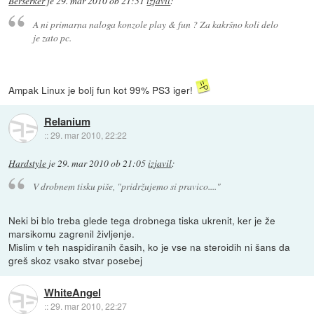
Berserker
je
29. mar 2010 ob 21:51
izjavil
:
A ni primarna naloga konzole play & fun ? Za kakršno koli delo
je zato pc.
Ampak Linux je bolj fun kot 99% PS3 iger!
Relanium
::
29. mar 2010, 22:22
Hardstyle
je
29. mar 2010 ob 21:05
izjavil
:
V drobnem tisku piše, "pridržujemo si pravico...."
Neki bi blo treba glede tega drobnega tiska ukrenit, ker je že
marsikomu zagrenil življenje.
Mislim v teh naspidiranih časih, ko je vse na steroidih ni šans da
greš skoz vsako stvar posebej
WhiteAngel
::
29. mar 2010, 22:27