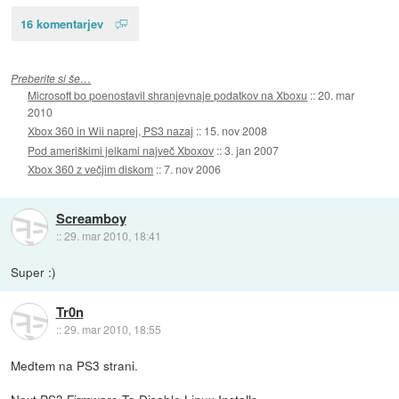
16 komentarjev
Preberite si še…
Microsoft bo poenostavil shranjevnaje podatkov na Xboxu
::
20. mar
2010
Xbox 360 in Wii naprej, PS3 nazaj
::
15. nov 2008
Pod ameriškimi jelkami največ Xboxov
::
3. jan 2007
Xbox 360 z večjim diskom
::
7. nov 2006
Screamboy
::
29. mar 2010, 18:41
Super :)
Tr0n
::
29. mar 2010, 18:55
Medtem na PS3 strani.
Next PS3 Firmware To Disable Linux Installs