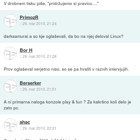
V drobnem tisku piše, "pridržujemo si pravico...."
PrimozR
::
29. mar 2010, 21:24
darksamurai a so kje oglaševali, da bo na njej deloval Linux?
Bor H
::
29. mar 2010, 21:28
Prov oglaševal verjetno niso, so se pa hvalili v raznih intervjujih.
Berserker
::
29. mar 2010, 21:51
A ni primarna naloga konzole play & fun ? Za kakršno koli delo je
zato pc.
ahac
::
29. mar 2010, 22:21