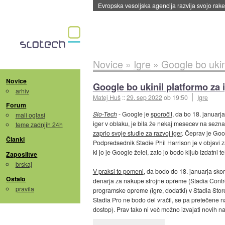
Evropska vesoljska agencija razvija svojo rak
Novice
»
Igre
»
Google bo ukin
Novice
Google bo ukinil platformo za 
arhiv
Matej Huš
::
29. sep 2022
ob 19:50
Igre
Forum
Slo-Tech
- Google je
sporočil
, da bo 18. januarja
mali oglasi
iger v oblaku, je bila že nekaj mesecev na seznam
teme zadnjih 24h
zaprlo svoje studie za razvoj iger
. Čeprav je Goo
Članki
Podpredsednik Stadie Phil Harrison je v objavi za
ki jo je Google želel, zato jo bodo kljub izdatni t
Zaposlitve
brskaj
V praksi to pomeni
, da bodo do 18. januarja skor
Ostalo
denarja za nakupe strojne opreme (Stadia Control
pravila
programske opreme (igre, dodatki) v Stadia Store
Stadia Pro ne bodo del vračil, se pa pretečene 
dostop). Prav tako ni več možno izvajati novih n