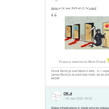
Jarno
je
24. mar 2019 ob 21:54
izjavil
:
Prognoza, natančna kot Miran Trontelj.
Chuck Norris je med števili 0.999... in 1 usp
James Bond je že pred časi mislil, da bo priš
#65W!
OK.d
::
30. sep 2022, 04:32
Slaba infrastruktura in visoki ping bo poko