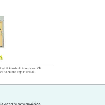
el vriniti konstanto imenovano CN.
el na zeleno vejo in chillal.
pala vse online game provajderje.