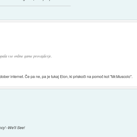
kopala vse online game provajderje.
 dober internet. Če pa ne, pa je tukaj Elon, ki priskoči na pomoč kot "Mr.Muscolo".
cy'--We'll See!