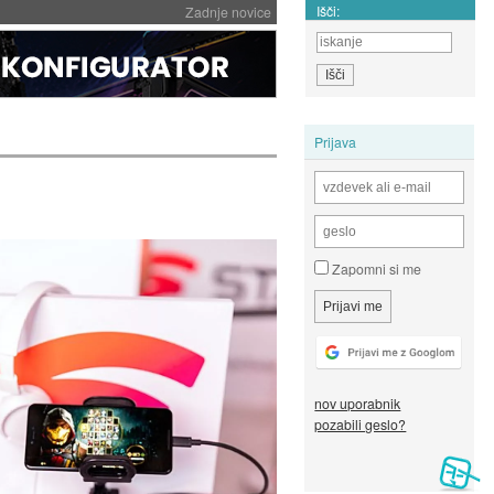
Išči:
Zadnje novice
Prijava
Zapomni si me
nov uporabnik
pozabili geslo?