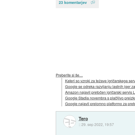
23 komentarjev
Preberite si še…
Kateri so vzroki za težave igričarskega ser
Google se odreka razvijanju lastnih iger z
Amazon najavil pretočen igričarski servis
Google Stadia novembra s plačljivo preizk
Google najavil prelomno platformo za pret
Tero
::
29. sep 2022, 19:57