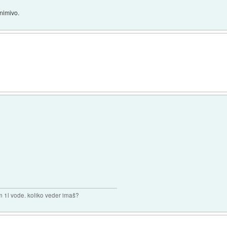
animivo.
m 1l vode. koliko veder imaš?