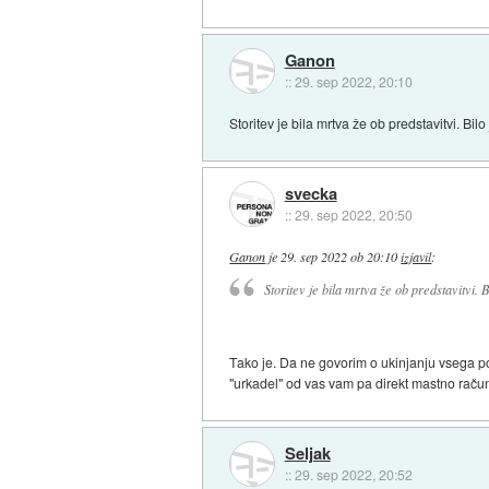
Ganon
::
29. sep 2022, 20:10
Storitev je bila mrtva že ob predstavitvi. Bil
svecka
::
29. sep 2022, 20:50
Ganon
je
29. sep 2022 ob 20:10
izjavil
:
Storitev je bila mrtva že ob predstavitvi. 
Tako je. Da ne govorim o ukinjanju vsega po
"urkadel" od vas vam pa direkt mastno račun
Seljak
::
29. sep 2022, 20:52