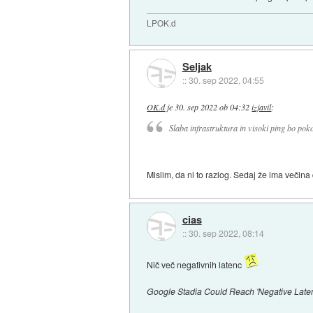
LPOK.d
Seljak
::
30. sep 2022, 04:55
OK.d
je
30. sep 2022 ob 04:32
izjavil
:
Slaba infrastruktura in visoki ping bo po
Mislim, da ni to razlog. Sedaj že ima večina
cias
::
30. sep 2022, 08:14
Nič več negativnih latenc
Google Stadia Could Reach 'Negative Laten