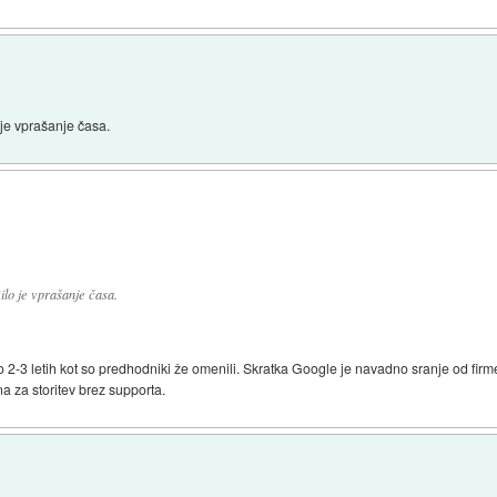
o je vprašanje časa.
Bilo je vprašanje časa.
 2-3 letih kot so predhodniki že omenili. Skratka Google je navadno sranje od firme
a za storitev brez supporta.