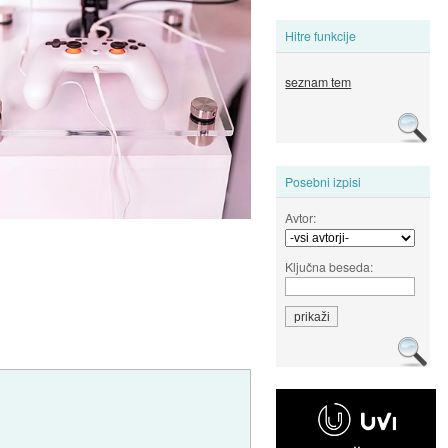
Hitre funkcije
seznam tem
Posebni izpisi
Avtor:
Ključna beseda: