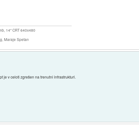
mb, 14" CRT 640x480
ng, Maraje Spetan
 je v celoti zgrešen na trenutni infrastrukturi.