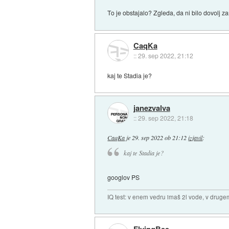
To je obstajalo? Zgleda, da ni bilo dovolj z
CaqKa
::
29. sep 2022, 21:12
kaj te Stadia je?
janezvalva
::
29. sep 2022, 21:18
CaqKa
je
29. sep 2022 ob 21:12
izjavil
:
kaj te Stadia je?
googlov PS
IQ test: v enem vedru imaš 2l vode, v druge
FlyingBee