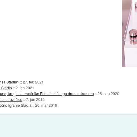
visa Stadia?
::
27. feb 2021
a Stadio
::
2. feb 2021
 Luna, kroglaste zvočnike Echo in hišnega drona s kamero
::
26. sep 2020
usno različico
::
7. jun 2019
očno igranje Stadia
::
20. mar 2019