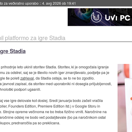
eto za večkratno uporabo
::
4. avg 2026 ob 19:41
il platformo za igre Stadia
igre Stadia
 prihodnje leto ukinil storitev Stadia. Storitev, ki je omogočala igranje
u za odstrel, saj se je število novih iger zmanjševalo, podjetje pa je
gle še poleti
zatrjeval
, da Stadia ostaja, se to ne bo zgodilo.
 javnost zapisal, da storitev med uporabniki ni dosegla priljubljenosti,
ehnološki podpori ugasnili.
aj vse igre delovale kot doslej. Sredi januarja bodo začeli vračila
ler, Founders Edition, Premiere Edition itd.) v Google Storu in
. Strojne opreme večinoma ne bo treba fizično vrniti. Naročnine na
naročnine odslej ne bodo več podaljševale (bo pa naročnikom ostal
akupov, prednaročila pa so preklicana.