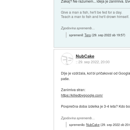
Zakaj? Ne razumem... ideja je zanimiva. I
Give a man a fish, he'll be fed for a day.
Teach a man to fish and he'll drown himself.
Zgodovina sprememb…
spremenil:
Tero
(
29. sep 2022 ob 19:57
)
NubCake
::
29. sep 2022, 20:00
Dlje je vzdržala, kot bi pričakoval od Googla
paše.
Zanimiva stran:
https://killedbygoogle.com/
Povprečna doba izdelka je 3-4 leta? Kdo bo
Zgodovina sprememb…
spremenilo:
NubCake
(
29. sep 2022 ob 20: