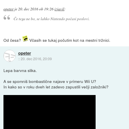
opeter
je
20. dec 2016 ob 19:26
izjavil
:
Če tega ne bo, se lahko Nintendo počasi poslovi.
Od česa?
Včasih se tukaj počutim kot na mestni tržnici.
opeter
::
20. dec 2016, 20:09
Lepa barvna slika.
A se spomniš bombastične najave v primeru Wii U?
In kako so v roku dveh let zadevo zapustili večji založniki?