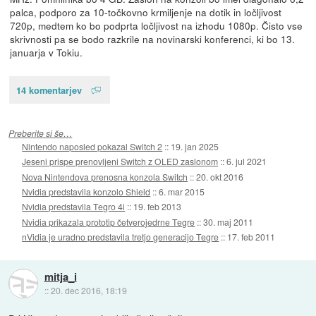
palca, podporo za 10-točkovno krmiljenje na dotik in ločljivost
720p, medtem ko bo podprta ločljivost na izhodu 1080p. Čisto vse
skrivnosti pa se bodo razkrile na novinarski konferenci, ki bo 13.
januarja v Tokiu.
14 komentarjev
Preberite si še…
Nintendo naposled pokazal Switch 2
::
19. jan 2025
Jeseni prispe prenovljeni Switch z OLED zaslonom
::
6. jul 2021
Nova Nintendova prenosna konzola Switch
::
20. okt 2016
Nvidia predstavila konzolo Shield
::
6. mar 2015
Nvidia predstavila Tegro 4i
::
19. feb 2013
Nvidia prikazala prototip četverojedrne Tegre
::
30. maj 2011
nVidia je uradno predstavila tretjo generacijo Tegre
::
17. feb 2011
mitja_i
::
20. dec 2016, 18:19