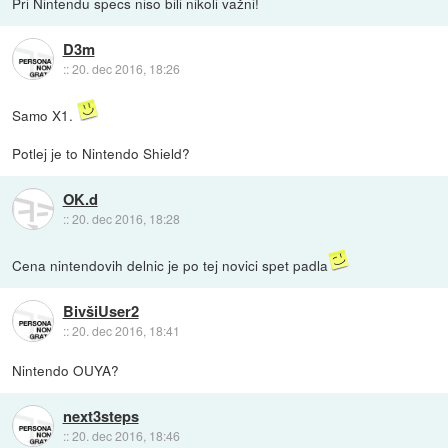
Pri Nintendu specs niso bili nikoli važni!
D3m
::
20. dec 2016, 18:26
Samo X1.
Potlej je to Nintendo Shield?
OK.d
::
20. dec 2016, 18:28
Cena nintendovih delnic je po tej novici spet padla
BivšiUser2
::
20. dec 2016, 18:41
Nintendo OUYA?
next3steps
::
20. dec 2016, 18:46