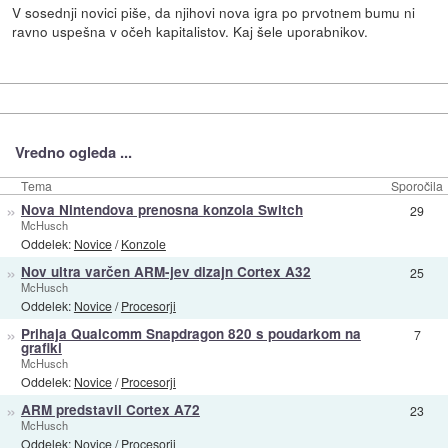
V sosednji novici piše, da njihovi nova igra po prvotnem bumu ni
ravno uspešna v očeh kapitalistov. Kaj šele uporabnikov.
Vredno ogleda ...
Tema
Sporočila
»
Nova Nintendova prenosna konzola Switch
29
McHusch
Oddelek:
Novice
/
Konzole
»
Nov ultra varčen ARM-jev dizajn Cortex A32
25
McHusch
Oddelek:
Novice
/
Procesorji
»
Prihaja Qualcomm Snapdragon 820 s poudarkom na
7
grafiki
McHusch
Oddelek:
Novice
/
Procesorji
»
ARM predstavil Cortex A72
23
McHusch
Oddelek:
Novice
/
Procesorji