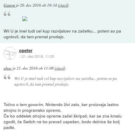
Ganon
je
20. dec 2016 ob 19:34
izjavil
:
Wii U je imel tudi cel kup razvijalcev na začetku... potem so pa
ugotovil, da tam premal prodajo.
opeter
::
21. dec 2016, 11:20
ahac
je
21. dec 2016 ob 11:08
izjavil
:
Wii U je imel tudi cel kup razvijalcev na začetku... potem so pa
ugotovil, da tam premal prodajo.
Točno o tem govorim. Nintendo živi zato, ker proizvaja lastno
strojno in programsko opremo.
Če bo oddelek strojne opreme začel škripati, kar se zna kmalu
zgodit, če Switch ne bo preveč uspešen, bodo delnice še bolj
padle.