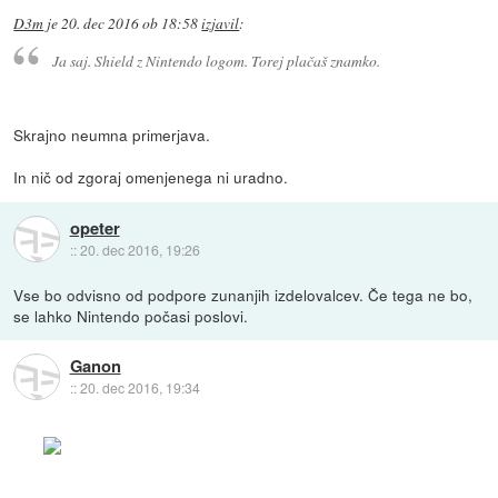
D3m
je
20. dec 2016 ob 18:58
izjavil
:
Ja saj. Shield z Nintendo logom. Torej plačaš znamko.
Skrajno neumna primerjava.
In nič od zgoraj omenjenega ni uradno.
opeter
::
20. dec 2016, 19:26
Vse bo odvisno od podpore zunanjih izdelovalcev. Če tega ne bo,
se lahko Nintendo počasi poslovi.
Ganon
::
20. dec 2016, 19:34