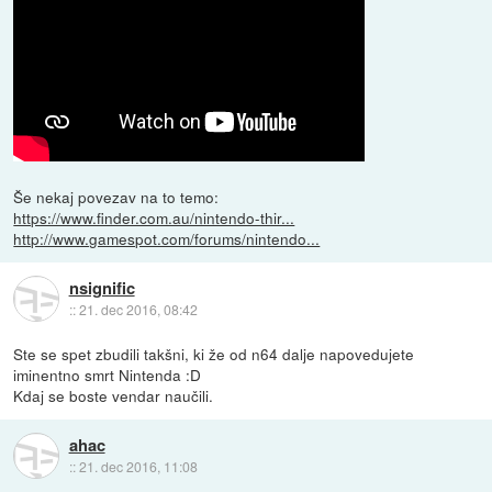
Še nekaj povezav na to temo:
https://www.finder.com.au/nintendo-thir...
http://www.gamespot.com/forums/nintendo...
nsignific
::
21. dec 2016, 08:42
Ste se spet zbudili takšni, ki že od n64 dalje napovedujete
iminentno smrt Nintenda :D
Kdaj se boste vendar naučili.
ahac
::
21. dec 2016, 11:08