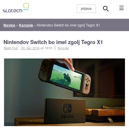
☰
Novice
»
Konzole
»
Nintendov Switch bo imel zgolj Tegro X1
Nintendov Switch bo imel zgolj Tegro X1
Matej Huš
::
20. dec 2016
ob 18:05
Konzole