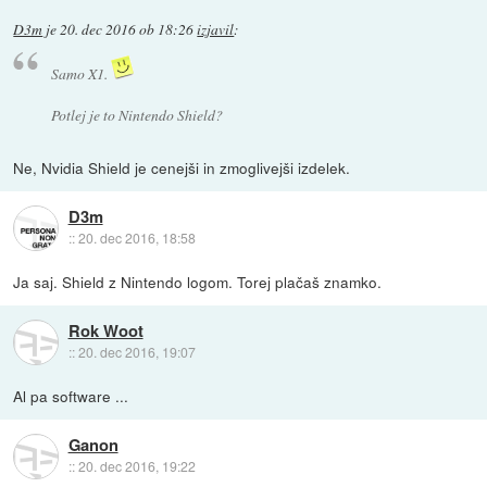
D3m
je
20. dec 2016 ob 18:26
izjavil
:
Samo X1.
Potlej je to Nintendo Shield?
Ne, Nvidia Shield je cenejši in zmoglivejši izdelek.
D3m
::
20. dec 2016, 18:58
Ja saj. Shield z Nintendo logom. Torej plačaš znamko.
Rok Woot
::
20. dec 2016, 19:07
Al pa software ...
Ganon
::
20. dec 2016, 19:22