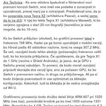
- Ko smo oktobra špekulirali o Nintendovi novi
Ars Technica
prenosni konzoli Switch, smo imeli vse podatke o zunanjosti in
uporabnosti, precej manj pa o notranjosti. Predvidevali smo, da jo
bo
poganjala nova Tegra X2
(arhitektura Pascal), a sedaj
vemo,
da to ne drži
. V njej bo tekla Tegra X1 (arhitektura Maxwell), ki bo
verjetno zgrajena v stari 20-nm litografiji (teoretično je sicer
mogoče, da bo 16-nm).
Ko bo Switch priključen (
), bo grafični procesor
tekel
s
docked
frekvenco 768 MHz. Kadar pa ga bomo uporabljali v mobilni verziji,
bo hitrost padla 40 odstotkov nazivne, torej na vsega 307,2 MHz.
Še več, razvijalci bodo lahko slednjo (počasnejšo) frekvenco vsilili
tudi, ko bo konzola priključena. Če upoštevamo, da gre Tegra X1
do 1 GHz (recimo v Shield Androidu), je jasno, da je GPU v
Switchu precej oskubljen. To pomeni, da bodo morali razvijalci
pripraviti skorajda dve verziji igre, eno za počasen GPU, ko bo
Switch v prenosnem načinu, in drugo za priključenega. Ali pa si
bodo življenje poenostavili in vse optimizirali za šibkejšo
konfiguracijo. Kakorkoli, tudi ta šibkejša je še vedno zmogljivejša
od Wii U.
Grafičnemu procesorju bodo družbo delali štirje ARM A57 pri 1020
MHz (ves čas), pomnilniški krmilnik pa bo imel 1600 oziroma 1331
MHz. Pomnilnika bo 4 GB. Zaslon na konzoli bo imel diagonalo 6,2