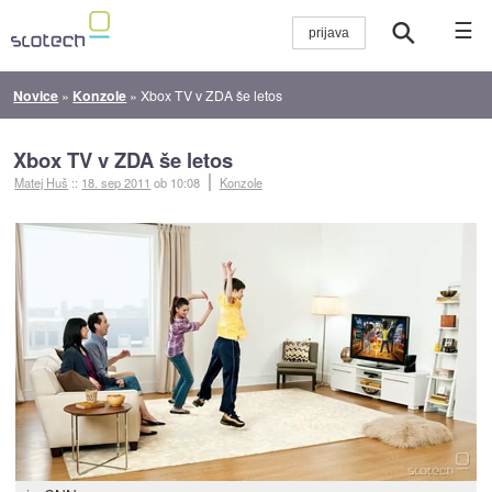
☰
Novice
»
Konzole
»
Xbox TV v ZDA še letos
Xbox TV v ZDA še letos
Matej Huš
::
18. sep 2011
ob 10:08
Konzole