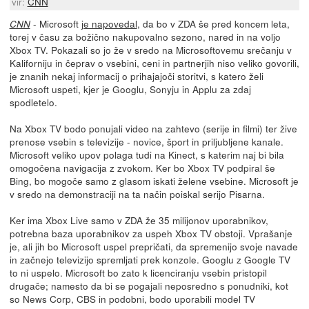
vir:
CNN
- Microsoft
je napovedal
, da bo v ZDA še pred koncem leta,
CNN
torej v času za božično nakupovalno sezono, nared in na voljo
Xbox TV. Pokazali so jo že v sredo na Microsoftovemu srečanju v
Kaliforniju in čeprav o vsebini, ceni in partnerjih niso veliko govorili,
je znanih nekaj informacij o prihajajoči storitvi, s katero želi
Microsoft uspeti, kjer je Googlu, Sonyju in Applu za zdaj
spodletelo.
Na Xbox TV bodo ponujali video na zahtevo (serije in filmi) ter žive
prenose vsebin s televizije - novice, šport in priljubljene kanale.
Microsoft veliko upov polaga tudi na Kinect, s katerim naj bi bila
omogočena navigacija z zvokom. Ker bo Xbox TV podpiral še
Bing, bo mogoče samo z glasom iskati želene vsebine. Microsoft je
v sredo na demonstraciji na ta način poiskal serijo Pisarna.
Ker ima Xbox Live samo v ZDA že 35 milijonov uporabnikov,
potrebna baza uporabnikov za uspeh Xbox TV obstoji. Vprašanje
je, ali jih bo Microsoft uspel prepričati, da spremenijo svoje navade
in začnejo televizijo spremljati prek konzole. Googlu z Google TV
to ni uspelo. Microsoft bo zato k licenciranju vsebin pristopil
drugače; namesto da bi se pogajali neposredno s ponudniki, kot
so News Corp, CBS in podobni, bodo uporabili model TV