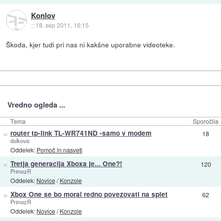
Konlov
::
18. sep 2011, 16:15
Škoda, kjer tudi pri nas ni kakšne uporabne videoteke.
Vredno ogleda ...
Tema
Sporočila
»
router tp-link TL-WR741ND -samo v modem
18
dolkovic
Oddelek:
Pomoč in nasveti
»
Tretja generacija Xboxa je... One?!
120
PrimozR
Oddelek:
Novice
/
Konzole
»
Xbox One se bo moral redno povezovati na splet
62
PrimozR
Oddelek:
Novice
/
Konzole