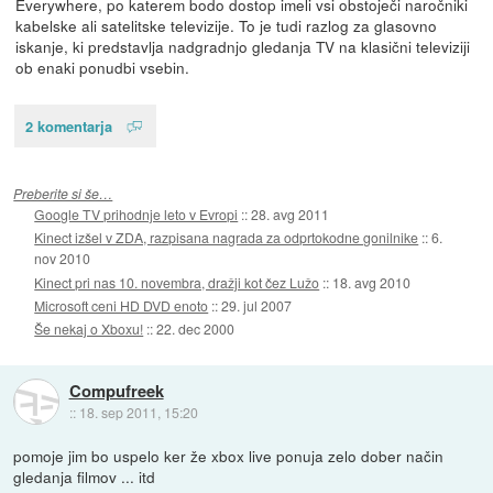
Everywhere, po katerem bodo dostop imeli vsi obstoječi naročniki
kabelske ali satelitske televizije. To je tudi razlog za glasovno
iskanje, ki predstavlja nadgradnjo gledanja TV na klasični televiziji
ob enaki ponudbi vsebin.
2 komentarja
Preberite si še…
Google TV prihodnje leto v Evropi
::
28. avg 2011
Kinect izšel v ZDA, razpisana nagrada za odprtokodne gonilnike
::
6.
nov 2010
Kinect pri nas 10. novembra, dražji kot čez Lužo
::
18. avg 2010
Microsoft ceni HD DVD enoto
::
29. jul 2007
Še nekaj o Xboxu!
::
22. dec 2000
Compufreek
::
18. sep 2011, 15:20
pomoje jim bo uspelo ker že xbox live ponuja zelo dober način
gledanja filmov ... itd