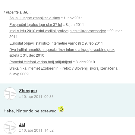
Preberite si še…
Asusu utegne zmanjkati diskov
::
1. nov 2011
Povprečni igralec iger star 37 let
::
8. jun 2011
Intel v letu 2010 ostal vodilni proizvajalec mikroprocesorjev
::
29. mar
2011
Eurostat objavil statistiko internetne varnosti
::
9. feb 2011
Dve tretjini ameriških uporabnikov interneta kupuje vsebine prek
spleta
::
31. dec 2010
Pametni telefoni vedno bolj priljubljeni
::
8. dec 2010
Brskalnika Internet Explorer in Firefox v Sloveniji skoraj izenačena
::
5. avg 2009
Zheegec
::
10. apr 2011, 09:33
Hehe, Nintendo be screwed
Jst
::
10. apr 2011, 14:52