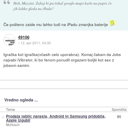
Heh, Mazzini. Zakaj bi pa tiskal google maps karte na papir, če
jih lahko gleda na iPadu?
Če pošteno zaide mu lahko tudi na iPadu zmanjka baterije
49106
::
12. apr 2011, 04:30
Igračka kot igračka(včasih celo uporabna). Komaj čakam da Jobs
najvabi iVibrator, ki bo fenom ponudil orgazem boljši kot sex z
jobsom samim.
Vredno ogleda ...
Tema
Sporočila
»
Prodaja tablic narasla, Android in Samsung pridobila,
85
Apple izgubil
McHusch