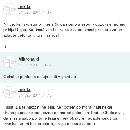
nekikr
::
11. apr 2011, 14:17
Nihče, ker svojega printerja (ki ga nosijo s seboj v gozd) ne morejo
priključiti gor. Ker imaš vso to kramo s sabo nimaš prostora za en
adapterček. Kaj ti tu ni jasno?!
:)
Mikrohard
::
11. apr 2011, 14:37
Oblačno printanje deluje tiudi v gozdu ;)
nekikr
::
11. apr 2011, 14:40
Pssst! Da te Mazzini ne sliši. Ker potem bo moral najti nekaj
drugega česar sredi gozda ne moreš početi na iPadu. Ob dejstvu,
da imaš s sabo pol tone krame, nek obskuren adapterček ti pa
manjka, ker ni bilo prostora, da ga neseš s sabo :)