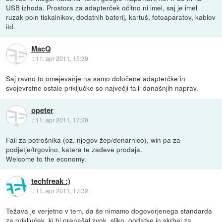
USB izhoda. Prostora za adapterček očitno ni imel, saj je imel
ruzak poln tiskalnikov, dodatnih baterij, kartuš, fotoaparatov, kablov
itd.
MacQ
::
11. apr 2011, 15:39
Saj ravno to omejevanje na samo določene adapterčke in
svojevrstne ostale priključke so največji faili današnjih naprav.
opeter
::
11. apr 2011, 17:20
Fail za potrošnika (oz. njegov žep/denarnico), win pa za
podjetje/trgovino, katera te zadeve prodaja.
Welcome to the economy.
techfreak :)
::
11. apr 2011, 17:32
Težava je verjetno v tem, da še nimamo dogovorjenega standarda
za priključek, ki bi prenašal zvok, sliko, podatke in skrbel za