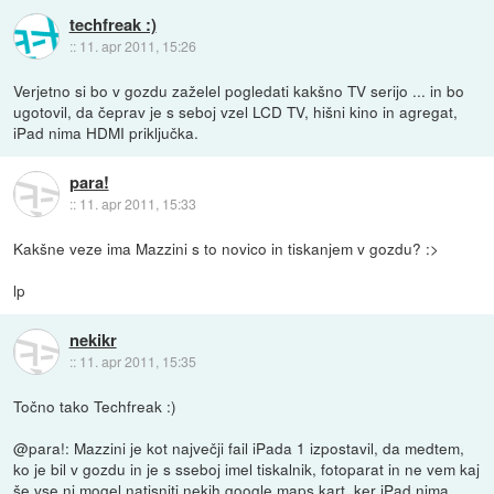
techfreak :)
::
11. apr 2011, 15:26
Verjetno si bo v gozdu zaželel pogledati kakšno TV serijo ... in bo
ugotovil, da čeprav je s seboj vzel LCD TV, hišni kino in agregat,
iPad nima HDMI priključka.
para!
::
11. apr 2011, 15:33
Kakšne veze ima Mazzini s to novico in tiskanjem v gozdu? :>
lp
nekikr
::
11. apr 2011, 15:35
Točno tako Techfreak :)
@para!: Mazzini je kot največji fail iPada 1 izpostavil, da medtem,
ko je bil v gozdu in je s sseboj imel tiskalnik, fotoparat in ne vem kaj
še vse ni mogel natisniti nekih google maps kart, ker iPad nima