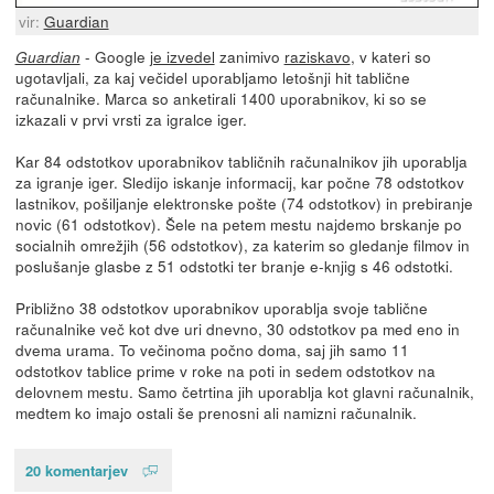
vir:
Guardian
- Google
je izvedel
zanimivo
raziskavo
, v kateri so
Guardian
ugotavljali, za kaj večidel uporabljamo letošnji hit tablične
računalnike. Marca so anketirali 1400 uporabnikov, ki so se
izkazali v prvi vrsti za igralce iger.
Kar 84 odstotkov uporabnikov tabličnih računalnikov jih uporablja
za igranje iger. Sledijo iskanje informacij, kar počne 78 odstotkov
lastnikov, pošiljanje elektronske pošte (74 odstotkov) in prebiranje
novic (61 odstotkov). Šele na petem mestu najdemo brskanje po
socialnih omrežjih (56 odstotkov), za katerim so gledanje filmov in
poslušanje glasbe z 51 odstotki ter branje e-knjig s 46 odstotki.
Približno 38 odstotkov uporabnikov uporablja svoje tablične
računalnike več kot dve uri dnevno, 30 odstotkov pa med eno in
dvema urama. To večinoma počno doma, saj jih samo 11
odstotkov tablice prime v roke na poti in sedem odstotkov na
delovnem mestu. Samo četrtina jih uporablja kot glavni računalnik,
medtem ko imajo ostali še prenosni ali namizni računalnik.
20 komentarjev