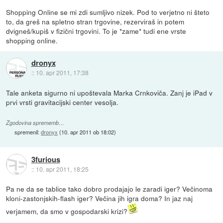
Shopping Online se mi zdi sumljivo nizek. Pod to verjetno ni šteto
to, da greš na spletno stran trgovine, rezerviraš in potem
dvigneš/kupiš v fizični trgovini. To je *zame* tudi ene vrste
shopping online.
dronyx
::
10. apr 2011, 17:38
Tale anketa sigurno ni upoštevala Marka Crnkoviča. Zanj je iPad v
prvi vrsti gravitacijski center vesolja.
Zgodovina sprememb…
spremenil:
dronyx
(
10. apr 2011 ob 18:02
)
3furious
::
10. apr 2011, 18:25
Pa ne da se tablice tako dobro prodajajo le zaradi iger? Večinoma
kloni-zastonjskih-flash iger? Večina jih igra doma? In jaz naj
verjamem, da smo v gospodarski krizi?