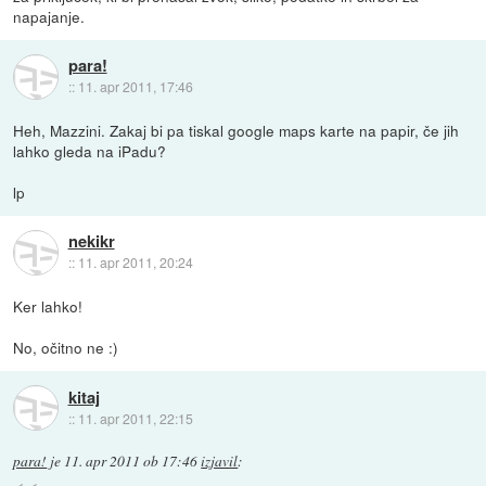
napajanje.
para!
::
11. apr 2011, 17:46
Heh, Mazzini. Zakaj bi pa tiskal google maps karte na papir, če jih
lahko gleda na iPadu?
lp
nekikr
::
11. apr 2011, 20:24
Ker lahko!
No, očitno ne :)
kitaj
::
11. apr 2011, 22:15
para!
je
11. apr 2011 ob 17:46
izjavil
: