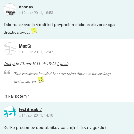
dronyx
::
10. apr 2011, 18:53
Tale raziskava je videti kot povprečna diploma slovenskega
družboslovca.
MacQ
::
11. apr 2011, 13:47
dronyx
je
10. apr 2011 ob 18:53
izjavil
:
Tale raziskava je videti kot povprečna diploma slovenskega
družboslovca.
In kaj potem?
techfreak :)
::
11. apr 2011, 14:16
Koliko procentov uporabnikov pa z njimi tiska v gozdu?