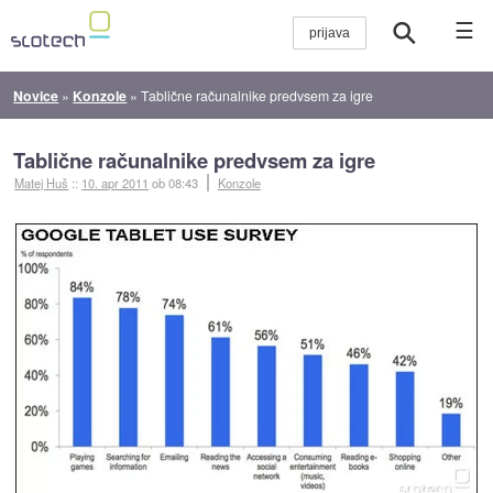
☰
Novice
»
Konzole
»
Tablične računalnike predvsem za igre
Tablične računalnike predvsem za igre
Matej Huš
::
10. apr 2011
ob 08:43
Konzole