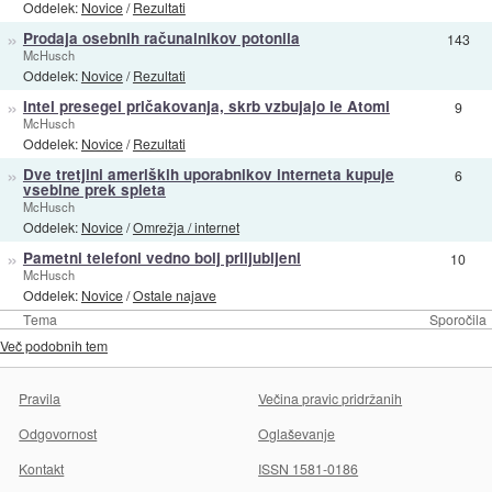
Oddelek:
Novice
/
Rezultati
»
Prodaja osebnih računalnikov potonila
143
McHusch
Oddelek:
Novice
/
Rezultati
»
Intel presegel pričakovanja, skrb vzbujajo le Atomi
9
McHusch
Oddelek:
Novice
/
Rezultati
»
Dve tretjini ameriških uporabnikov interneta kupuje
6
vsebine prek spleta
McHusch
Oddelek:
Novice
/
Omrežja / internet
»
Pametni telefoni vedno bolj priljubljeni
10
McHusch
Oddelek:
Novice
/
Ostale najave
Tema
Sporočila
Več podobnih tem
Pravila
Večina pravic pridržanih
Odgovornost
Oglaševanje
Kontakt
ISSN 1581-0186