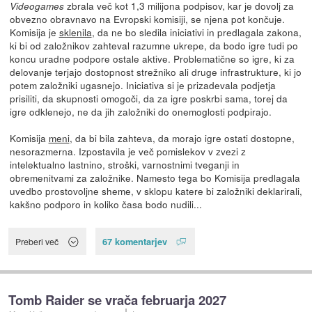
zbrala več kot 1,3 milijona podpisov, kar je dovolj za
Videogames
obvezno obravnavo na Evropski komisiji, se njena pot končuje.
Komisija je
sklenila
, da ne bo sledila iniciativi in predlagala zakona,
ki bi od založnikov zahteval razumne ukrepe, da bodo igre tudi po
koncu uradne podpore ostale aktive. Problematične so igre, ki za
delovanje terjajo dostopnost strežniko ali druge infrastrukture, ki jo
potem založniki ugasnejo. Iniciativa si je prizadevala podjetja
prisiliti, da skupnosti omogoči, da za igre poskrbi sama, torej da
igre odklenejo, ne da jih založniki do onemoglosti podpirajo.
Komisija
meni
, da bi bila zahteva, da morajo igre ostati dostopne,
nesorazmerna. Izpostavila je več pomislekov v zvezi z
intelektualno lastnino, stroški, varnostnimi tveganji in
obremenitvami za založnike. Namesto tega bo Komisija predlagala
uvedbo prostovoljne sheme, v sklopu katere bi založniki deklarirali,
kakšno podporo in koliko časa bodo nudili...
67 komentarjev
Preberi več
Tomb Raider se vrača februarja 2027