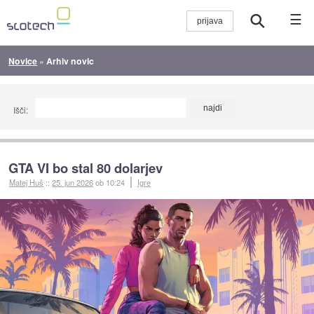
☰
Novice
»
Arhiv novic
Išči:
GTA VI bo stal 80 dolarjev
Matej Huš
::
25. jun 2026
ob 10:24
Igre