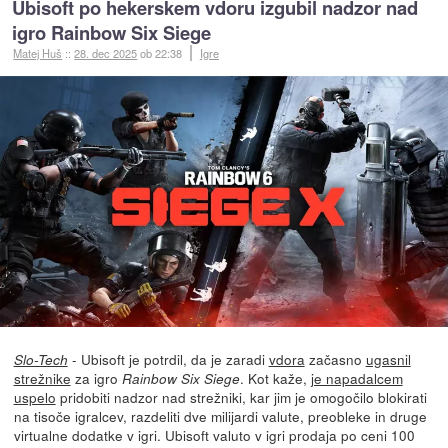
Ubisoft po hekerskem vdoru izgubil nadzor nad
igro Rainbow Six Siege
Matej Huš
::
28. dec 2025
ob 22:38
Igre
- Ubisoft je potrdil, da je zaradi
vdora
začasno
ugasnil
Slo-Tech
strežnike
za igro
. Kot kaže,
je napadalcem
Rainbow Six Siege
uspelo
pridobiti nadzor nad strežniki, kar jim je omogočilo blokirati
na tisoče igralcev, razdeliti dve milijardi valute, preobleke in druge
virtualne dodatke v igri. Ubisoft valuto v igri prodaja po ceni 100