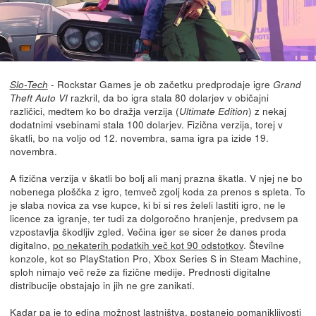
- Rockstar Games je ob začetku predprodaje igre
Slo-Tech
Grand
razkril, da bo igra stala 80 dolarjev v običajni
Theft Auto VI
različici, medtem ko bo dražja verzija (
) z nekaj
Ultimate Edition
dodatnimi vsebinami stala 100 dolarjev. Fizična verzija, torej v
škatli, bo na voljo od 12. novembra, sama igra pa izide 19.
novembra.
A fizična verzija v škatli bo bolj ali manj prazna škatla. V njej ne bo
nobenega ploščka z igro, temveč zgolj koda za prenos s spleta. To
je slaba novica za vse kupce, ki bi si res želeli lastiti igro, ne le
licence za igranje, ter tudi za dolgoročno hranjenje, predvsem pa
vzpostavlja škodljiv zgled. Večina iger se sicer že danes proda
digitalno,
po nekaterih podatkih več kot 90 odstotkov
. Številne
konzole, kot so PlayStation Pro, Xbox Series S in Steam Machine,
sploh nimajo več reže za fizične medije. Prednosti digitalne
distribucije obstajajo in jih ne gre zanikati.
Kadar pa je to edina možnost lastništva, postanejo pomanjkljivosti