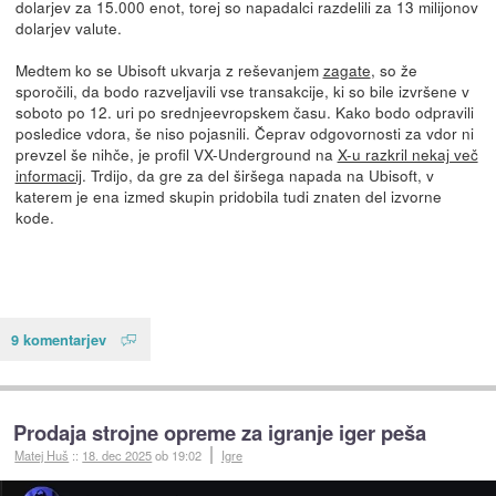
dolarjev za 15.000 enot, torej so napadalci razdelili za 13 milijonov
dolarjev valute.
Medtem ko se Ubisoft ukvarja z reševanjem
zagate
, so že
sporočili, da bodo razveljavili vse transakcije, ki so bile izvršene v
soboto po 12. uri po srednjeevropskem času. Kako bodo odpravili
posledice vdora, še niso pojasnili. Čeprav odgovornosti za vdor ni
prevzel še nihče, je profil VX-Underground na
X-u razkril nekaj več
informacij
. Trdijo, da gre za del širšega napada na Ubisoft, v
katerem je ena izmed skupin pridobila tudi znaten del izvorne
kode.
9 komentarjev
Prodaja strojne opreme za igranje iger peša
Matej Huš
::
18. dec 2025
ob 19:02
Igre