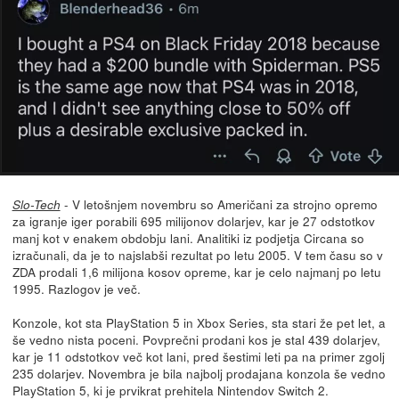
- V letošnjem novembru so Američani za strojno opremo
Slo-Tech
za igranje iger porabili 695 milijonov dolarjev, kar je 27 odstotkov
manj kot v enakem obdobju lani. Analitiki iz podjetja Circana so
izračunali, da je to najslabši rezultat po letu 2005. V tem času so v
ZDA prodali 1,6 milijona kosov opreme, kar je celo najmanj po letu
1995. Razlogov je več.
Konzole, kot sta PlayStation 5 in Xbox Series, sta stari že pet let, a
še vedno nista poceni. Povprečni prodani kos je stal 439 dolarjev,
kar je 11 odstotkov več kot lani, pred šestimi leti pa na primer zgolj
235 dolarjev. Novembra je bila najbolj prodajana konzola še vedno
PlayStation 5, ki je prvikrat prehitela Nintendov Switch 2.