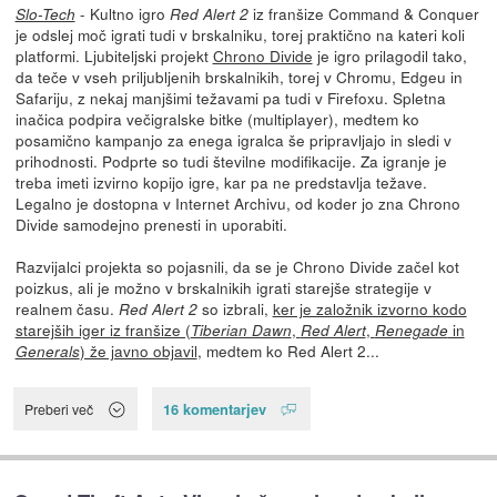
- Kultno igro
iz franšize Command & Conquer
Slo-Tech
Red Alert 2
je odslej moč igrati tudi v brskalniku, torej praktično na kateri koli
platformi. Ljubiteljski projekt
Chrono Divide
je igro prilagodil tako,
da teče v vseh priljubljenih brskalnikih, torej v Chromu, Edgeu in
Safariju, z nekaj manjšimi težavami pa tudi v Firefoxu. Spletna
inačica podpira večigralske bitke (multiplayer), medtem ko
posamično kampanjo za enega igralca še pripravljajo in sledi v
prihodnosti. Podprte so tudi številne modifikacije. Za igranje je
treba imeti izvirno kopijo igre, kar pa ne predstavlja težave.
Legalno je dostopna v Internet Archivu, od koder jo zna Chrono
Divide samodejno prenesti in uporabiti.
Razvijalci projekta so pojasnili, da se je Chrono Divide začel kot
poizkus, ali je možno v brskalnikih igrati starejše strategije v
realnem času.
so izbrali,
ker je založnik izvorno kodo
Red Alert 2
starejših iger iz franšize (
,
,
in
Tiberian Dawn
Red Alert
Renegade
) že javno objavil
, medtem ko Red Alert 2...
Generals
16 komentarjev
Preberi več