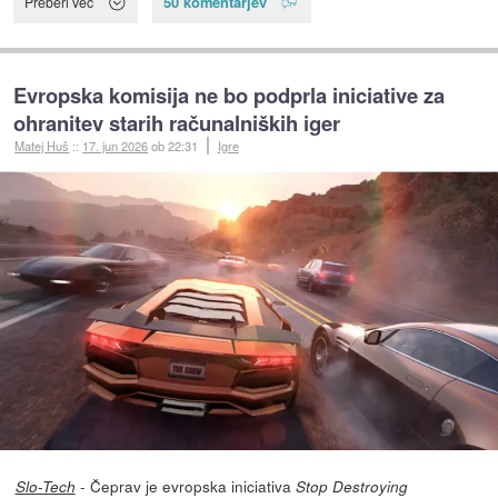
50 komentarjev
Preberi več
Evropska komisija ne bo podprla iniciative za
ohranitev starih računalniških iger
Matej Huš
::
17. jun 2026
ob 22:31
Igre
- Čeprav je evropska iniciativa
Slo-Tech
Stop Destroying