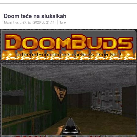
Doom teče na slušalkah
Matej Huš
::
27. jan 2026
ob 21:14
Igre