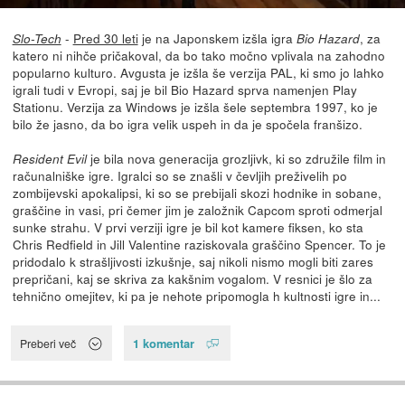
-
Pred 30 leti
je na Japonskem izšla igra
, za
Slo-Tech
Bio Hazard
katero ni nihče pričakoval, da bo tako močno vplivala na zahodno
popularno kulturo. Avgusta je izšla še verzija PAL, ki smo jo lahko
igrali tudi v Evropi, saj je bil Bio Hazard sprva namenjen Play
Stationu. Verzija za Windows je izšla šele septembra 1997, ko je
bilo že jasno, da bo igra velik uspeh in da je spočela franšizo.
je bila nova generacija grozljivk, ki so združile film in
Resident Evil
računalniške igre. Igralci so se znašli v čevljih preživelih po
zombijevski apokalipsi, ki so se prebijali skozi hodnike in sobane,
graščine in vasi, pri čemer jim je založnik Capcom sproti odmerjal
sunke strahu. V prvi verziji igre je bil kot kamere fiksen, ko sta
Chris Redfield in Jill Valentine raziskovala graščino Spencer. To je
pridodalo k strašljivosti izkušnje, saj nikoli nismo mogli biti zares
prepričani, kaj se skriva za kakšnim vogalom. V resnici je šlo za
tehnično omejitev, ki pa je nehote pripomogla h kultnosti igre in...
1 komentar
Preberi več