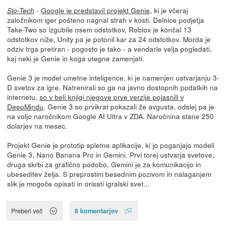
-
Google je predstavil projekt Genie
, ki je včeraj
Slo-Tech
založnikom iger pošteno nagnal strah v kosti. Delnice podjetja
Take-Two so izgubile osem odstotkov, Roblox je končal 13
odstotkov niže, Unity pa je potonil kar za 24 odstotkov. Morda je
odziv trga pretiran - pogosto je tako - a vendarle velja pogledati,
kaj neki je Genie in koga utegne zamenjati.
Genie 3 je model umetne inteligence, ki je namenjen ustvarjanju 3-
D svetov za igre. Natrenirali so ga na javno dostopnih podatkih na
internetu,
so v beli knjigi njegove prve verzije pojasnili v
DeepMindu
. Genie 3 so prvikrat pokazali že avgusta, odslej pa je
na voljo naročnikom Google AI Ultra v ZDA. Naročnina stane 250
dolarjev na mesec.
Projekt Genie je prototip spletne aplikacije, ki jo poganjajo modeli
Genie 3, Nano Banana Pro in Gemini. Prvi torej ustvarja svetove,
druga skrbi za grafično podobo, Gemini je za komunikacijo in
ubeseditev želja. S preprostim besednim pozivom in nalaganjem
slik je mogoče opisati in orisati igralski svet...
8 komentarjev
Preberi več