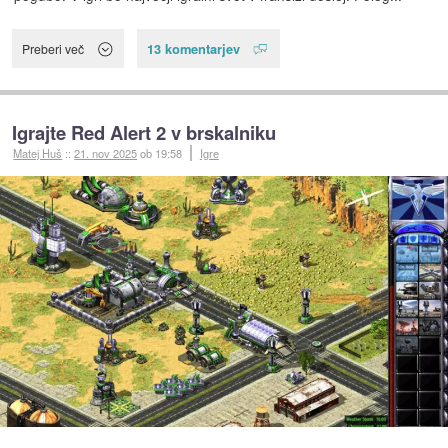
13 komentarjev
Preberi več
Igrajte Red Alert 2 v brskalniku
Matej Huš
::
21. nov 2025
ob 19:58
Igre