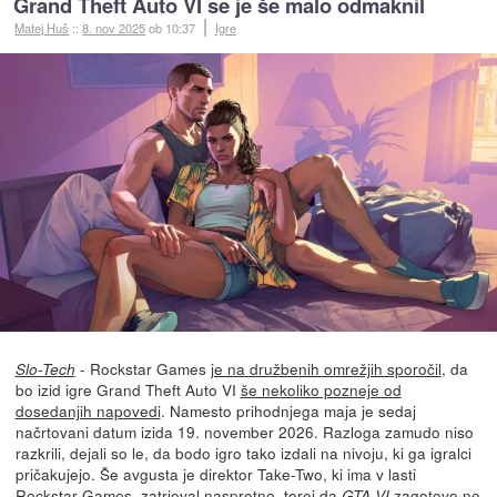
Grand Theft Auto VI se je še malo odmaknil
Matej Huš
::
8. nov 2025
ob 10:37
Igre
- Rockstar Games
je na družbenih omrežjih sporočil
, da
Slo-Tech
bo izid igre Grand Theft Auto VI
še nekoliko pozneje od
dosedanjih napovedi
. Namesto prihodnjega maja je sedaj
načrtovani datum izida 19. november 2026. Razloga zamudo niso
razkrili, dejali so le, da bodo igro tako izdali na nivoju, ki ga igralci
pričakujejo. Še avgusta je direktor Take-Two, ki ima v lasti
Rockstar Games,
zatrjeval nasprotno
, torej da
zagotovo ne
GTA VI