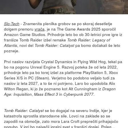
- Znamenita plenilka grobov se po skoraj desetletje
Slo-Tech
dolgem premoru
vrača
, je na The Game Awards 2025 sporočil
Amazon Game Studios. Prihodnje leto bo ob 30-letnici prve igre iz
franšize Tomb Raider izšel remake
Tomb Raider: Legacy of
, novi del
pa bomo dočakali še leto
Atlantis
Tomb Raider: Catalyst
pozneje.
Prvi naslov razvijata Crystal Dynamics in Flying Wild Hog, tekel pa
bo na pogonu Unreal Engine 5. Razvoj poteka že od leta 2022,
prihodnje leto pa bo torej izšel za platforme PlayStation 5, Xbox
Series X/S in PC (Steam). Verjetno bo podobno veljalo tudi za
naslov iz leta 2027, a to še ni potrjeno. Laro bo upodobila Alix
Wilton Regan, ki jo že poznamo kot Alt Cunningham iz
Dragon
,
in
.
Age: Inquisition
Mass Effect 3
Cyberpunk 2077
se bo dogajal na severu Indije, kjer je
Tomb Raider: Catalyst
katastrofa sprostila starodavne sile. Lovci na zaklade so se
zapodili na območje, zato mora Lara Croft preprečiti prihajajočo
pogubo. V igri bo največji igralni svet v franšizi doslej. Poleg...