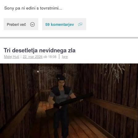
Sony pa ni edini s tovrstnimi...
59 komentarjev
Preberi več
Tri desetletja nevidnega zla
Matej Huš
::
22. mar 2026
ob 18:08
Igre