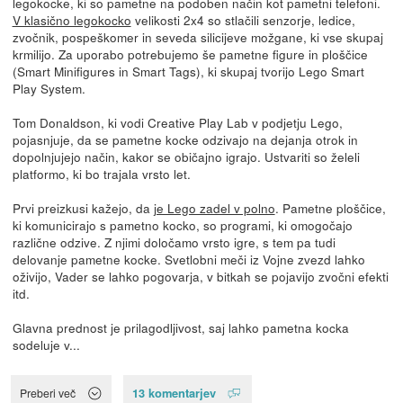
legokocke, ki so pametne na podoben način kot pametni telefoni.
V klasično legokocko
velikosti 2x4 so stlačili senzorje, ledice,
zvočnik, pospeškomer in seveda silicijeve možgane, ki vse skupaj
krmilijo. Za uporabo potrebujemo še pametne figure in ploščice
(Smart Minifigures in Smart Tags), ki skupaj tvorijo Lego Smart
Play System.
Tom Donaldson, ki vodi Creative Play Lab v podjetju Lego,
pojasnjuje, da se pametne kocke odzivajo na dejanja otrok in
dopolnjujejo način, kakor se običajno igrajo. Ustvariti so želeli
platformo, ki bo trajala vrsto let.
Prvi preizkusi kažejo, da
je Lego zadel v polno
. Pametne ploščice,
ki komunicirajo s pametno kocko, so programi, ki omogočajo
različne odzive. Z njimi določamo vrsto igre, s tem pa tudi
delovanje pametne kocke. Svetlobni meči iz Vojne zvezd lahko
oživijo, Vader se lahko pogovarja, v bitkah se pojavijo zvočni efekti
itd.
Glavna prednost je prilagodljivost, saj lahko pametna kocka
sodeluje v...
13 komentarjev
Preberi več