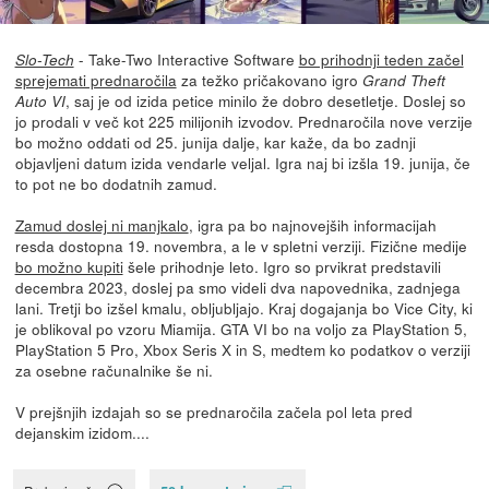
- Take-Two Interactive Software
bo prihodnji teden začel
Slo-Tech
sprejemati prednaročila
za težko pričakovano igro
Grand Theft
, saj je od izida petice minilo že dobro desetletje. Doslej so
Auto VI
jo prodali v več kot 225 milijonih izvodov. Prednaročila nove verzije
bo možno oddati od 25. junija dalje, kar kaže, da bo zadnji
objavljeni datum izida vendarle veljal. Igra naj bi izšla 19. junija, če
to pot ne bo dodatnih zamud.
Zamud doslej ni manjkalo
, igra pa bo najnovejših informacijah
resda dostopna 19. novembra, a le v spletni verziji. Fizične medije
bo možno kupiti
šele prihodnje leto. Igro so prvikrat predstavili
decembra 2023, doslej pa smo videli dva napovednika, zadnjega
lani. Tretji bo izšel kmalu, obljubljajo. Kraj dogajanja bo Vice City, ki
je oblikoval po vzoru Miamija. GTA VI bo na voljo za PlayStation 5,
PlayStation 5 Pro, Xbox Seris X in S, medtem ko podatkov o verziji
za osebne računalnike še ni.
V prejšnjih izdajah so se prednaročila začela pol leta pred
dejanskim izidom....