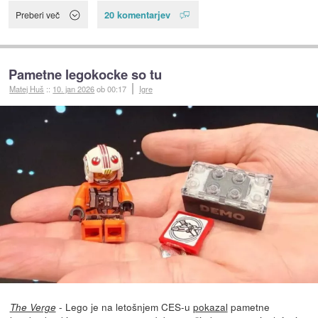
20 komentarjev
Preberi več
Pametne legokocke so tu
Matej Huš
::
10. jan 2026
ob 00:17
Igre
- Lego je na letošnjem CES-u
pokazal
pametne
The Verge