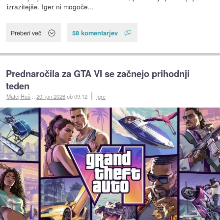
izrazitejše. Iger ni mogoče...
58 komentarjev
Preberi več
Prednaročila za GTA VI se začnejo prihodnji
teden
Matej Huš
::
20. jun 2026
ob 09:12
Igre