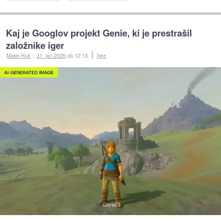
Kaj je Googlov projekt Genie, ki je prestrašil
založnike iger
Matej Huš
::
31. jan 2026
ob 12:13
Igre