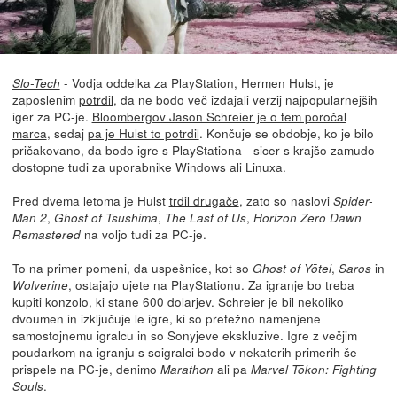
- Vodja oddelka za PlayStation, Hermen Hulst, je
Slo-Tech
zaposlenim
potrdil
, da ne bodo več izdajali verzij najpopularnejših
iger za PC-je.
Bloombergov Jason Schreier je o tem poročal
marca
, sedaj
pa je Hulst to potrdil
. Končuje se obdobje, ko je bilo
pričakovano, da bodo igre s PlayStationa - sicer s krajšo zamudo -
dostopne tudi za uporabnike Windows ali Linuxa.
Pred dvema letoma je Hulst
trdil drugače
, zato so naslovi
Spider-
,
,
,
Man 2
Ghost of Tsushima
The Last of Us
Horizon Zero Dawn
na voljo tudi za PC-je.
Remastered
To na primer pomeni, da uspešnice, kot so
,
in
Ghost of Yōtei
Saros
, ostajajo ujete na PlayStationu. Za igranje bo treba
Wolverine
kupiti konzolo, ki stane 600 dolarjev. Schreier je bil nekoliko
dvoumen in izključuje le igre, ki so pretežno namenjene
samostojnemu igralcu in so Sonyjeve ekskluzive. Igre z večjim
poudarkom na igranju s soigralci bodo v nekaterih primerih še
prispele na PC-je, denimo
ali pa
Marathon
Marvel Tōkon: Fighting
.
Souls