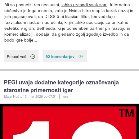
Ali so posnetki res neokusni,
lahko presodi vsak sam
. Internetno
občestvo je tega mnenja, zato je Nvidia hitro stopila korak nazaj in
jela pojasnjevati, da DLSS 5 ni klasični filter, temveč daje
razvijalcem nadzor nad učinki, ki jih lahko uporabijo za unikatno
estetiko v igrah. Bethesda, ki je pomemben partner pri razvoju in
komercializaciji, dodaja, da gledamo zgolj zgodnjo izvedbo in da
bodo igre bolje...
92 komentarjev
Preberi več
PEGI uvaja dodatne kategorije označevanja
starostne primernosti iger
Matej Huš
::
13. mar 2026
ob 07:51
Igre