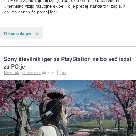
umetniško vizijo razvojne ekipe. To je precej standardni zapis, ki
ga ima danes že precej iger.
11 komentarjev
Sony številnih iger za PlayStation ne bo več izdal
za PC-je
Matej Huš
::
20. maj 2026
ob 20:41
Igre