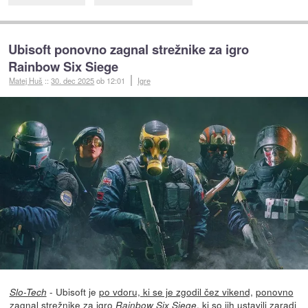
Ubisoft ponovno zagnal strežnike za igro
Rainbow Six Siege
Matej Huš
::
30. dec 2025
ob 12:01
Igre
- Ubisoft je
po vdoru, ki se je zgodil čez vikend,
ponovno
Slo-Tech
zagnal strežnike
za igro
, ki so jih ustavili zaradi
Rainbow Six Siege