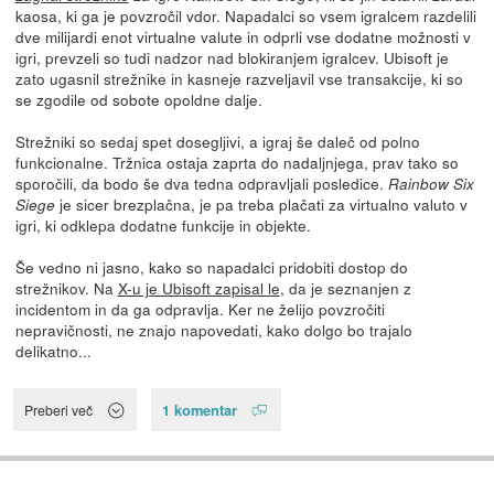
kaosa, ki ga je povzročil vdor. Napadalci so vsem igralcem razdelili
dve milijardi enot virtualne valute in odprli vse dodatne možnosti v
igri, prevzeli so tudi nadzor nad blokiranjem igralcev. Ubisoft je
zato ugasnil strežnike in kasneje razveljavil vse transakcije, ki so
se zgodile od sobote opoldne dalje.
Strežniki so sedaj spet dosegljivi, a igraj še daleč od polno
funkcionalne. Tržnica ostaja zaprta do nadaljnjega, prav tako so
sporočili, da bodo še dva tedna odpravljali posledice.
Rainbow Six
je sicer brezplačna, je pa treba plačati za virtualno valuto v
Siege
igri, ki odklepa dodatne funkcije in objekte.
Še vedno ni jasno, kako so napadalci pridobiti dostop do
strežnikov. Na
X-u je Ubisoft zapisal le
, da je seznanjen z
incidentom in da ga odpravlja. Ker ne želijo povzročiti
nepravičnosti, ne znajo napovedati, kako dolgo bo trajalo
delikatno...
1 komentar
Preberi več