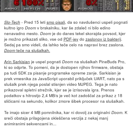
- Pred 15 leti
smo pisali
, da so navdušenci uspeli pognati
Slo-Tech
kultno igro
v brskalniku, kar še zdaleč ni bilo edino
Doom
nenavadno mesto.
je do danes tekel skorajda povsod, kjer
Doom
je možno prikazati sliko, vse od
PDF-jev
do
zaslonov iz bakterij
.
Sedaj pa smo videli, da lahko teče celo na napravi brez zaslona.
teče na slušalkah.
Doom
Arin Sarkisian
je uspel pognati
na slušalkah PineBuds Pro,
Doom
ki so odprte. To pomeni, da je dostopen njihov firmware, obstaja
pa tudi SDK za pisanje programske opreme zanje. Sarkisian je
prek vmesnika za JavaScript uporabil priključek UART, nato pa s
slušalk prek njega poslal stisnjen video MJPEG. Tega je nato
prikazoval spletni strežnik, kjer se je izrisovala igra. Prenos
podatkov s hitrostjo 2,4 MB/s je več kot zadoščal za prikaz z 18
sličicami na sekundo, kolikor zmore šibek procesor na slušalkah.
Te imajo sicer 4 MB pomnilnika, kar ni dovolj za originalni
. K
Doom
sreči obstaja prilagojena okleščena verzija z nekaj manj
animiranimi sekvencami in...