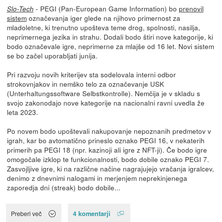
- PEGI (Pan-European Game Information) bo
prenovil
Slo-Tech
sistem
označevanja iger glede na njihovo primernost za
mladoletne, ki trenutno upošteva teme drog, spolnosti, nasilja,
neprimernega jezika in strahu. Dodali bodo štiri nove kategorije, ki
bodo označevale igre, neprimerne za mlajše od 16 let. Novi sistem
se bo začel uporabljati junija.
Pri razvoju novih kriterijev sta sodelovala interni odbor
strokovnjakov in nemško telo za označevanje USK
(Unterhaltungssoftware Selbstkontrolle). Nemčija je v skladu s
svojo zakonodajo nove kategorije na nacionalni ravni uvedla že
leta 2023.
Po novem bodo upoštevali nakupovanje nepoznanih predmetov v
igrah, kar bo avtomatično prineslo oznako PEGI 16, v nekaterih
primerih pa PEGI 18 (npr. kazinoji ali igre z NFT-ji). Če bodo igre
omogočale izklop te funkcionalnosti, bodo dobile oznako PEGI 7.
Zasvojljive igre, ki na različne načine nagrajujejo vračanja igralcev,
denimo z dnevnimi nalogami in merjenjem neprekinjenega
zaporedja dni (streak) bodo dobile...
4 komentarji
Preberi več