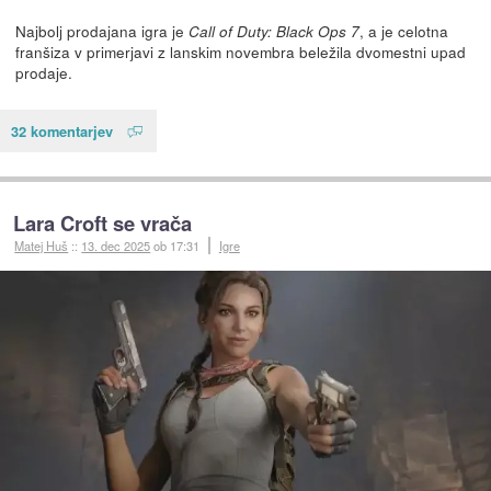
Najbolj prodajana igra je
, a je celotna
Call of Duty: Black Ops 7
franšiza v primerjavi z lanskim novembra beležila dvomestni upad
prodaje.
32 komentarjev
Lara Croft se vrača
Matej Huš
::
13. dec 2025
ob 17:31
Igre