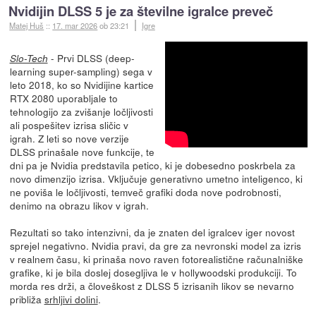
Nvidijin DLSS 5 je za številne igralce preveč
Matej Huš
::
17. mar 2026
ob 23:21
Igre
- Prvi DLSS (deep-
Slo-Tech
learning super-sampling) sega v
leto 2018, ko so Nvidijine kartice
RTX 2080 uporabljale to
tehnologijo za zvišanje ločljivosti
ali pospešitev izrisa sličic v
igrah. Z leti so nove verzije
DLSS prinašale nove funkcije, te
dni pa je Nvidia predstavila petico, ki je dobesedno poskrbela za
novo dimenzijo izrisa. Vključuje generativno umetno inteligenco, ki
ne poviša le ločljivosti, temveč grafiki doda nove podrobnosti,
denimo na obrazu likov v igrah.
Rezultati so tako intenzivni, da je znaten del igralcev iger novost
sprejel negativno. Nvidia pravi, da gre za nevronski model za izris
v realnem času, ki prinaša novo raven fotorealistične računalniške
grafike, ki je bila doslej dosegljiva le v hollywoodski produkciji. To
morda res drži, a človeškost z DLSS 5 izrisanih likov se nevarno
približa
srhljivi dolini
.