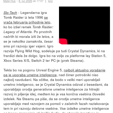
Matej Huš
::
8. jun 2026
ob 17:07
Igre
- Legendarna igra
Slo-Tech
Tomb Raider iz leta 1996
se
vrača februarja prihodnje leto,
ko bo izšel remek
Tomb Raider:
. Po prvotnih
Legacy of Atlantis
načrtih bi morala iziti že letos, a
se je nekoliko zamaknila, česar
smo pri razvoju iger vajeni. Igro
razvija Flying Wild Hog, sodeluje pa tudi Crystal Dynamics, ki na
franšizi dela že dolgo. Igra bo na voljo za platforme lay Station 5,
Xbox Series X/S, Switch 2 ter PC-je (prek Steama).
Tekla bo na pogonu Unreal Engine 5,
najbolj aktualno vprašanje
pa je uporaba umetne inteligence
, nad čimer potrošniki niso
najbolj navdušeni. Na očitke, da bodo v veliki meri uporabljali
umetno inteligenco, se je Crystal Dynamics odzval z besedami, da
uporabljajo orodja generativne umetne inteligence za hitrejši
razvoj in piljenje idej, medtem ko je vsa končna vsebina človeški
izdelek. Na Steamu pa piše, da se orodja umetne inteligence
uporabljajo med razvojem za pomoč v začetnih fazah raziskovanja
tem in pri razvoju delovne vsebine. Vse izdelke umetne inteligence
na koncu zamenjajo ali izpilijo ljudje, da ohranijo kreativno in