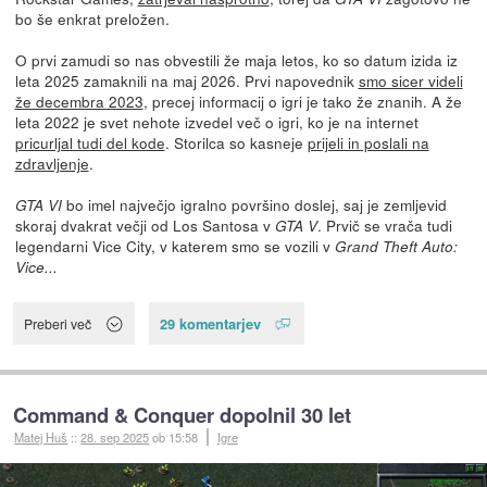
bo še enkrat preložen.
O prvi zamudi so nas obvestili že maja letos, ko so datum izida iz
leta 2025 zamaknili na maj 2026. Prvi napovednik
smo sicer videli
že decembra 2023
, precej informacij o igri je tako že znanih. A že
leta 2022 je svet nehote izvedel več o igri, ko je na internet
pricurljal tudi del kode
. Storilca so kasneje
prijeli in poslali na
zdravljenje
.
bo imel največjo igralno površino doslej, saj je zemljevid
GTA VI
skoraj dvakrat večji od Los Santosa v
. Prvič se vrača tudi
GTA V
legendarni Vice City, v katerem smo se vozili v
Grand Theft Auto:
Vice...
29 komentarjev
Preberi več
Command & Conquer dopolnil 30 let
Matej Huš
::
28. sep 2025
ob 15:58
Igre