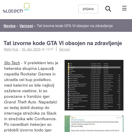
☰
Novice
»
Varnost
»
Tat izvorne kode GTA VI obsojen na zdravljenje
Tat izvorne kode GTA VI obsojen na zdravljenje
Matej Huš
::
26. dec 2023
ob 12:47
Varnost
- V preteklem letu je
Slo-Tech
hekerska skupina Lapsus$
napadla Rockstar Games in
ukradla cel kup podatkov,
med katerimi so bile najbolj
zaželene vsebine, ki so
povezane s franšizo iger
. Napadalci
Grand Theft Auto
so tedaj dobili dostop do
internega strežnika za Slack
in strežnika wiki Confluence.
Po navedbah hekerjev so
pridobili izvorno kodo iger