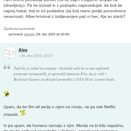
zdravljenju). Pa če izzivaš in v postopku napoveduješ, da boš še
naprej hekal, ima to tut posledice (se bolj resno jemlje ponovitveno
nevarnost). Kiber-kriminal z izsiljevanjem pač ni hec. Kje so starši?
Zgodovina sprememb…
spremenil:
ripmork
(
26. dec 2023 ob 20:40
)
Ales
::
26. dec 2023, 22:27
Tudi ko je čakal na sojenje v hotelski sobi in so mu zaplenili
prenosni računanlik, je uporabil Amazon Fire, da je vdrl v
Rockstar Games in ukradel posnetke iz GTA VI in izvorno kodo.
Upam, da bo film ali serija o njem na nivoju, ne pa nek Netflix
zmazek.
In pa upam, da humano ravnajo z njim. Morda ne bi bilo napačno,
da skuša najti več ravnotežja v življenju, ampak pač vsakomur