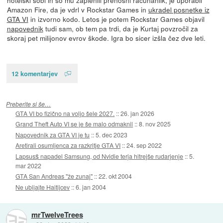
Amazon Fire, da je vdrl v Rockstar Games in
ukradel posnetke iz
GTA VI
in izvorno kodo. Letos je potem Rockstar Games objavil
napovednik
tudi sam, ob tem pa trdi, da je Kurtaj povzročil za
skoraj pet milijonov evrov škode. Igra bo sicer izšla čez dve leti.
12 komentarjev
Preberite si še…
GTA VI bo fizično na voljo šele 2027.
::
26. jan 2026
Grand Theft Auto VI se je še malo odmaknil
::
8. nov 2025
Napovednik za GTA VI je tu
::
5. dec 2023
Aretirali osumljenca za razkritje GTA VI
::
24. sep 2022
Lapsus$ napadel Samsung, od Nvidie terja hitrejše rudarjenje
::
5.
mar 2022
GTA San Andreas "že zunaj"
::
22. okt 2004
Ne ubijajte Haitijcev
::
6. jan 2004
mrTwelveTrees