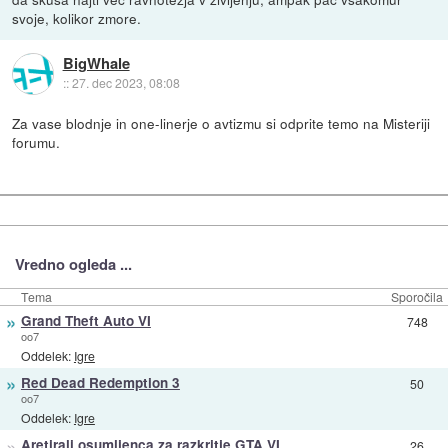
svoje, kolikor zmore.
BigWhale
::
27. dec 2023, 08:08
Za vase blodnje in one-linerje o avtizmu si odprite temo na Misteriji
forumu.
Vredno ogleda ...
Tema
Sporočila
»
Grand Theft Auto VI
748
oo7
Oddelek:
Igre
»
Red Dead Redemption 3
50
oo7
Oddelek:
Igre
»
Aretirali osumljenca za razkritje GTA VI
26