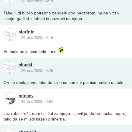
::
26. dec 2023, 14:19
Take ljudi bi bilo potrebno zaposliti pod nadzorom, ne pa vrčt v
luknjo, ga filat z tableti in pozabiti na njega.
starfotr
::
26. dec 2023, 14:19
En mulo pelje scat celo firmo
chucki
::
26. dec 2023, 14:26
On ne obstaja vec tako da scije se samo v planice nafilan s tableti
mtosev
::
26. dec 2023, 14:54
Jaz rabim rečt, da mi ni žal za njega. Izjavil je, da bo hackal naprej,
tako da se mi zdi kazen primerna.