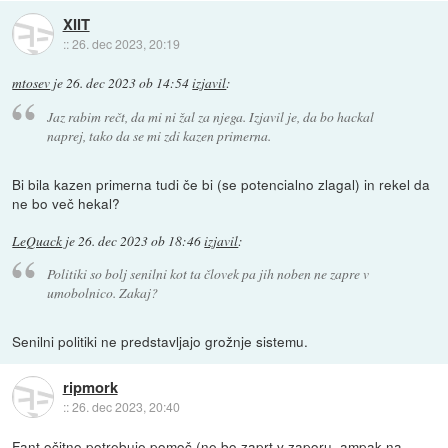
XIIT
::
26. dec 2023, 20:19
mtosev
je
26. dec 2023 ob 14:54
izjavil
:
Jaz rabim rečt, da mi ni žal za njega. Izjavil je, da bo hackal
naprej, tako da se mi zdi kazen primerna.
Bi bila kazen primerna tudi če bi (se potencialno zlagal) in rekel da
ne bo več hekal?
LeQuack
je
26. dec 2023 ob 18:46
izjavil
:
Politiki so bolj senilni kot ta človek pa jih noben ne zapre v
umobolnico. Zakaj?
Senilni politiki ne predstavljajo grožnje sistemu.
ripmork
::
26. dec 2023, 20:40
Fant očitno potrebuje pomoč (ne bo zaprt v zaporu, ampak na