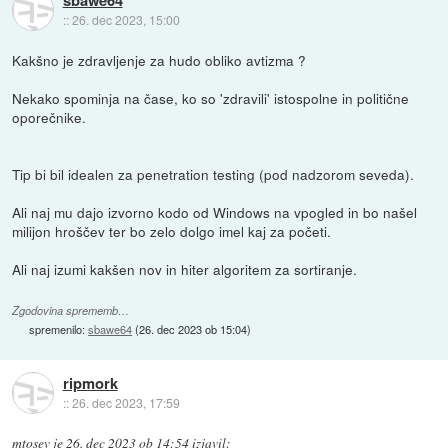
sbawe64
::
26. dec 2023, 15:00
Kakšno je zdravljenje za hudo obliko avtizma ?
Nekako spominja na čase, ko so 'zdravili' istospolne in politične
oporečnike.
Tip bi bil idealen za penetration testing (pod nadzorom seveda).
Ali naj mu dajo izvorno kodo od Windows na vpogled in bo našel
milijon hroščev ter bo zelo dolgo imel kaj za početi.
Ali naj izumi kakšen nov in hiter algoritem za sortiranje.
Zgodovina sprememb…
spremenilo:
sbawe64
(
26. dec 2023 ob 15:04
)
ripmork
::
26. dec 2023, 17:59
mtosev
je
26. dec 2023 ob 14:54
izjavil
: