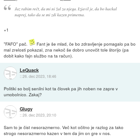
Jaz rabim rečt, da mi ni žal za njega. Izjavil je, da bo hackal
naprej, tako da se mi zdi kazen primerna.
+1
"FAFO" pač.
Fant je še mlad, če bo zdravljenje pomagalo pa bo
mal zrelosti pokazal, zna nekoč še dobro unovčit tole štorijo (pa
dobit kako fajn službo na ta račun).
LeQuack
::
26. dec 2023, 18:46
Politiki so bolj senilni kot ta človek pa jih noben ne zapre v
umobolnico. Zakaj?
Glugy
::
26. dec 2023, 20:10
Sam to je čist nesorazmerno. Več kot očitno je razlog za tako
strogo nesorazmerno kazen v tem da jim on gre v nos.