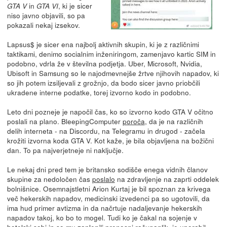
in
, ki je sicer
GTA V
GTA VI
niso javno objavili, so pa
pokazali nekaj izsekov.
Lapsus$ je sicer ena najbolj aktivnih skupin, ki je z različnimi
taktikami, denimo socialnim inženiringom, zamenjavo kartic SIM in
podobno, vdrla že v številna podjetja. Uber, Microsoft, Nvidia,
Ubisoft in Samsung so le najodmevnejše žrtve njihovih napadov, ki
so jih potem izsiljevali z grožnjo, da bodo sicer javno priobčili
ukradene interne podatke, torej izvorno kodo in podobno.
Leto dni pozneje je napočil čas, ko so izvorno kodo GTA V očitno
poslali na plano. BleepingComputer
poroča
, da je na različnih
delih interneta - na Discordu, na Telegramu in drugod - začela
krožiti izvorna koda GTA V. Kot kaže, je bila objavljena na božični
dan. To pa najverjetneje ni naključje.
Le nekaj dni pred tem je britansko sodišče enega vidnih članov
skupine za nedoločen čas
poslalo
na zdravljenje na zaprti oddelek
bolnišnice. Osemnajstletni Arion Kurtaj je bil spoznan za krivega
več hekerskih napadov, medicinski izvedenci pa so ugotovili, da
ima hud primer avtizma in da načrtuje nadaljevanje hekerskih
napadov takoj, ko bo to mogel. Tudi ko je čakal na sojenje v
hotelski sobi in so mu zaplenili prenosni računanlik, je uporabil