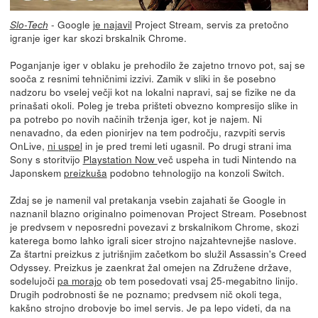
- Google
je najavil
Project Stream, servis za pretočno
Slo-Tech
igranje iger kar skozi brskalnik Chrome.
Poganjanje iger v oblaku je prehodilo že zajetno trnovo pot, saj se
sooča z resnimi tehničnimi izzivi. Zamik v sliki in še posebno
nadzoru bo vselej večji kot na lokalni napravi, saj se fizike ne da
prinašati okoli. Poleg je treba prišteti obvezno kompresijo slike in
pa potrebo po novih načinih trženja iger, kot je najem. Ni
nenavadno, da eden pionirjev na tem področju, razvpiti servis
OnLive,
ni uspel
in je pred tremi leti ugasnil. Po drugi strani ima
Sony s storitvijo
Playstation Now
več uspeha in tudi Nintendo na
Japonskem
preizkuša
podobno tehnologijo na konzoli Switch.
Zdaj se je namenil val pretakanja vsebin zajahati še Google in
naznanil blazno originalno poimenovan Project Stream. Posebnost
je predvsem v neposredni povezavi z brskalnikom Chrome, skozi
katerega bomo lahko igrali sicer strojno najzahtevnejše naslove.
Za štartni preizkus z jutrišnjim začetkom bo služil Assassin's Creed
Odyssey. Preizkus je zaenkrat žal omejen na Združene države,
sodelujoči
pa morajo
ob tem posedovati vsaj 25-megabitno linijo.
Drugih podrobnosti še ne poznamo; predvsem nič okoli tega,
kakšno strojno drobovje bo imel servis. Je pa lepo videti, da na