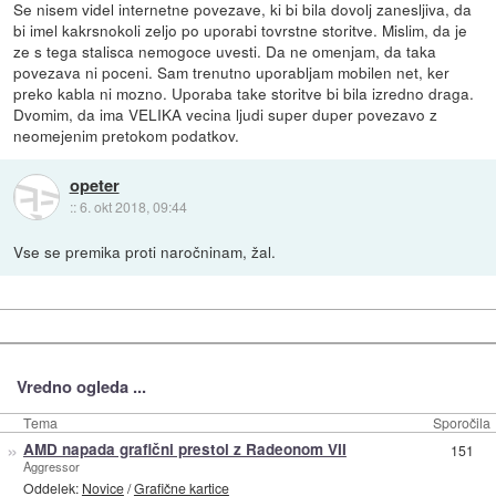
Se nisem videl internetne povezave, ki bi bila dovolj zanesljiva, da
bi imel kakrsnokoli zeljo po uporabi tovrstne storitve. Mislim, da je
ze s tega stalisca nemogoce uvesti. Da ne omenjam, da taka
povezava ni poceni. Sam trenutno uporabljam mobilen net, ker
preko kabla ni mozno. Uporaba take storitve bi bila izredno draga.
Dvomim, da ima VELIKA vecina ljudi super duper povezavo z
neomejenim pretokom podatkov.
opeter
::
6. okt 2018, 09:44
Vse se premika proti naročninam, žal.
Vredno ogleda ...
Tema
Sporočila
»
AMD napada grafični prestol z Radeonom VII
151
Aggressor
Oddelek:
Novice
/
Grafične kartice