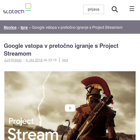
☰
Novice
»
Igre
»
Google vstopa v pretočno igranje s Project Streamom
Google vstopa v pretočno igranje s Project
Streamom
Jurij Kristan
::
4. okt 2018
ob 23:19
Igre