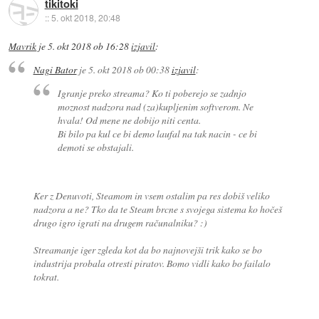
tikitoki
::
5. okt 2018, 20:48
Mavrik
je
5. okt 2018 ob 16:28
izjavil
:
Nagi Bator
je
5. okt 2018 ob 00:38
izjavil
:
Igranje preko streama? Ko ti poberejo se zadnjo
moznost nadzora nad (za)kupljenim softverom. Ne
hvala! Od mene ne dobijo niti centa.
Bi bilo pa kul ce bi demo laufal na tak nacin - ce bi
demoti se obstajali.
Ker z Denuvoti, Steamom in vsem ostalim pa res dobiš veliko
nadzora a ne? Tko da te Steam brcne s svojega sistema ko hočeš
drugo igro igrati na drugem računalniku? :)
Streamanje iger zgleda kot da bo najnovejši trik kako se bo
industrija probala otresti piratov. Bomo vidli kako bo failalo
tokrat.