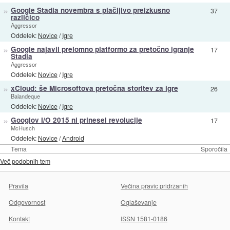
»
Google Stadia novembra s plačljivo preizkusno
37
različico
Aggressor
Oddelek:
Novice
/
Igre
»
Google najavil prelomno platformo za pretočno igranje
17
Stadia
Aggressor
Oddelek:
Novice
/
Igre
»
xCloud: še Microsoftova pretočna storitev za igre
26
Balandeque
Oddelek:
Novice
/
Igre
»
Googlov I/O 2015 ni prinesel revolucije
17
McHusch
Oddelek:
Novice
/
Android
Tema
Sporočila
Več podobnih tem
Pravila
Večina pravic pridržanih
Odgovornost
Oglaševanje
Kontakt
ISSN 1581-0186