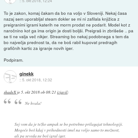
::
5. okt 2018, 12:24
To je zakon, komaj čakam da bo na voljo v Sloveniji. Nekaj časa
nazaj sem uporabljal steam dokler se mi ni zafilala knjižica z
preigranimi igrami katerih ne morm prodat ne podarit. Model kot z
naročnino kot ga ima origin je dosti boljši. Preigraš in zbrišeše .. pa
se ti ne valja več nikjer. Streaming bo nekaj podobnega s tem da
bo največja prednost ta, da ne boš rabil kupovat predragih
grafičnih kartic za igranje novih iger.
Podpiram.
ginekk
::
5. okt 2018, 12:32
shadeX
je
5. okt 2018 ob 08:21
izjavil
:
Ne hvala!
Sej vem da je težko ampak se bo potrebno prilagajat tehnologiji.
Mogoče boš kdaj v prihodnosti imel na voljo samo to možnost,
ali pa seveda ne boš igral iger.