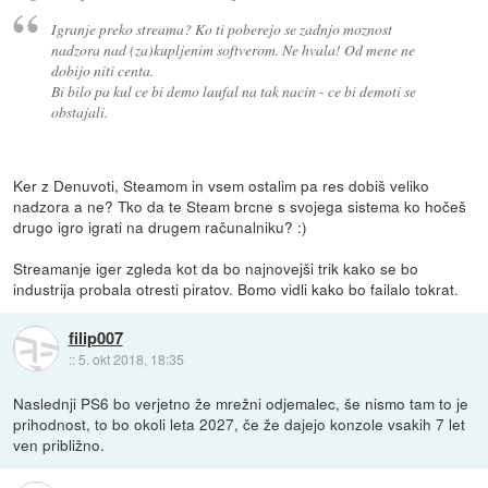
Igranje preko streama? Ko ti poberejo se zadnjo moznost
nadzora nad (za)kupljenim softverom. Ne hvala! Od mene ne
dobijo niti centa.
Bi bilo pa kul ce bi demo laufal na tak nacin - ce bi demoti se
obstajali.
Ker z Denuvoti, Steamom in vsem ostalim pa res dobiš veliko
nadzora a ne? Tko da te Steam brcne s svojega sistema ko hočeš
drugo igro igrati na drugem računalniku? :)
Streamanje iger zgleda kot da bo najnovejši trik kako se bo
industrija probala otresti piratov. Bomo vidli kako bo failalo tokrat.
filip007
::
5. okt 2018, 18:35
Naslednji PS6 bo verjetno že mrežni odjemalec, še nismo tam to je
prihodnost, to bo okoli leta 2027, če že dajejo konzole vsakih 7 let
ven približno.