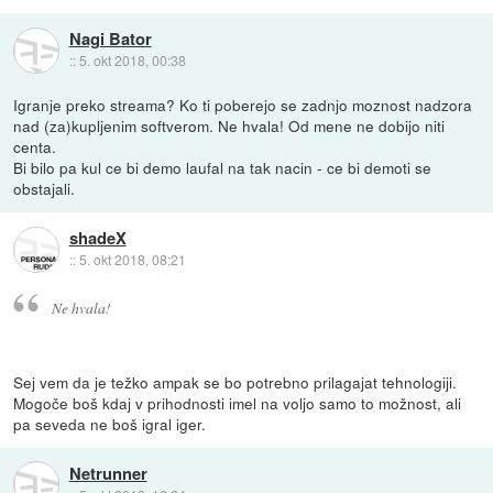
Nagi Bator
::
5. okt 2018, 00:38
Igranje preko streama? Ko ti poberejo se zadnjo moznost nadzora
nad (za)kupljenim softverom. Ne hvala! Od mene ne dobijo niti
centa.
Bi bilo pa kul ce bi demo laufal na tak nacin - ce bi demoti se
obstajali.
shadeX
::
5. okt 2018, 08:21
Ne hvala!
Sej vem da je težko ampak se bo potrebno prilagajat tehnologiji.
Mogoče boš kdaj v prihodnosti imel na voljo samo to možnost, ali
pa seveda ne boš igral iger.
Netrunner