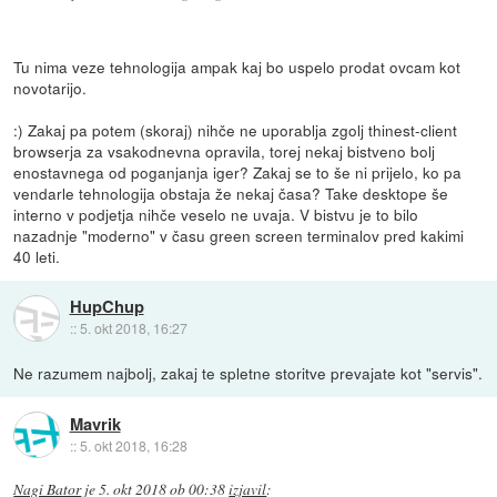
Tu nima veze tehnologija ampak kaj bo uspelo prodat ovcam kot
novotarijo.
:) Zakaj pa potem (skoraj) nihče ne uporablja zgolj thinest-client
browserja za vsakodnevna opravila, torej nekaj bistveno bolj
enostavnega od poganjanja iger? Zakaj se to še ni prijelo, ko pa
vendarle tehnologija obstaja že nekaj časa? Take desktope še
interno v podjetja nihče veselo ne uvaja. V bistvu je to bilo
nazadnje "moderno" v času green screen terminalov pred kakimi
40 leti.
HupChup
::
5. okt 2018, 16:27
Ne razumem najbolj, zakaj te spletne storitve prevajate kot "servis".
Mavrik
::
5. okt 2018, 16:28
Nagi Bator
je
5. okt 2018 ob 00:38
izjavil
: