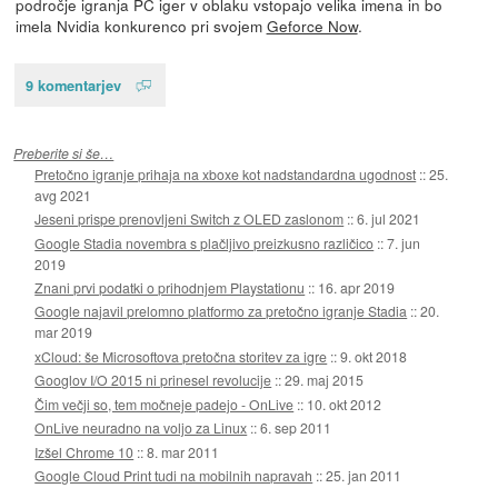
področje igranja PC iger v oblaku vstopajo velika imena in bo
imela Nvidia konkurenco pri svojem
Geforce Now
.
9 komentarjev
Preberite si še…
Pretočno igranje prihaja na xboxe kot nadstandardna ugodnost
::
25.
avg 2021
Jeseni prispe prenovljeni Switch z OLED zaslonom
::
6. jul 2021
Google Stadia novembra s plačljivo preizkusno različico
::
7. jun
2019
Znani prvi podatki o prihodnjem Playstationu
::
16. apr 2019
Google najavil prelomno platformo za pretočno igranje Stadia
::
20.
mar 2019
xCloud: še Microsoftova pretočna storitev za igre
::
9. okt 2018
Googlov I/O 2015 ni prinesel revolucije
::
29. maj 2015
Čim večji so, tem močneje padejo - OnLive
::
10. okt 2012
OnLive neuradno na voljo za Linux
::
6. sep 2011
Izšel Chrome 10
::
8. mar 2011
Google Cloud Print tudi na mobilnih napravah
::
25. jan 2011