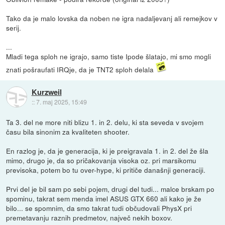
Tako da je malo lovska da noben ne igra nadaljevanj ali remejkov v
serij.
...
Mladi tega sploh ne igrajo, samo tiste Ipode šlatajo, mi smo mogli
znati pošraufati IRQje, da je TNT2 sploh delala
Kurzweil
::
7. maj 2025, 15:49
Ta 3. del ne more niti blizu 1. in 2. delu, ki sta seveda v svojem
času bila sinonim za kvaliteten shooter.
En razlog je, da je generacija, ki je preigravala 1. in 2. del že šla
mimo, drugo je, da so pričakovanja visoka oz. pri marsikomu
previsoka, potem bo tu over-hype, ki pritiče današnji generaciji.
Prvi del je bil sam po sebi pojem, drugi del tudi... malce brskam po
spominu, takrat sem menda imel ASUS GTX 660 ali kako je že
bilo... se spomnim, da smo takrat tudi občudovali PhysX pri
premetavanju raznih predmetov, največ nekih boxov.