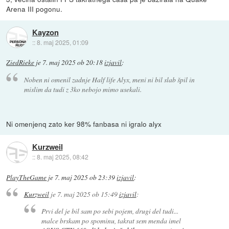
Arena III pogonu.
Kayzon
::
8. maj 2025, 01:09
ZiedRieke
je
7. maj 2025 ob 20:18
izjavil
:
Noben ni omenil zadnje Half life Alyx, meni ni bil slab špil in
mislim da tudi z 3ko nebojo mimo usekali.
Ni omenjenq zato ker 98% fanbasa ni igralo alyx
Kurzweil
::
8. maj 2025, 08:42
PlayTheGame
je
7. maj 2025 ob 23:39
izjavil
:
Kurzweil
je
7. maj 2025 ob 15:49
izjavil
:
Prvi del je bil sam po sebi pojem, drugi del tudi...
malce brskam po spominu, takrat sem menda imel