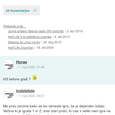
24 komentarjev
Preberite si še…
Junija pridejo Valvovi lastni VR naočniki
::
2. apr 2019
Half Life 3 je zaščitena znamka
::
4. okt 2013
Steama za Linux ne bo
::
24. avg 2010
Half-Life 2 končan
::
19. okt 2004
Horas
::
7. maj 2025, 01:40
hl3 before gta6 ?
trololololo
::
7. maj 2025, 06:57
Me prav zanima kako se bo obnesla igra, če jo dejansko izdajo.
Večina ki je igrala 1 in 2, smo stari prdci, ki nas v veliki meri igre ne