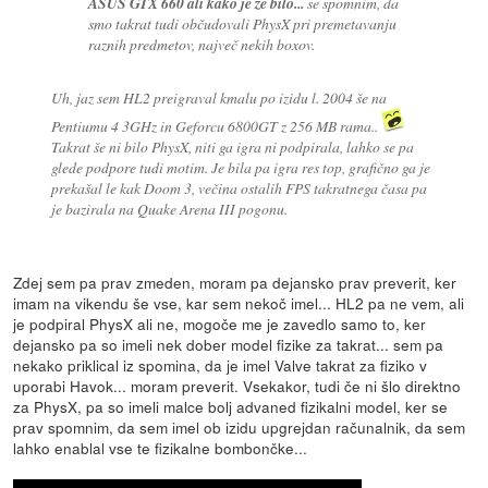
ASUS GTX 660 ali kako je že bilo...
se spomnim, da
smo takrat tudi občudovali PhysX pri premetavanju
raznih predmetov, največ nekih boxov.
Uh, jaz sem HL2 preigraval kmalu po izidu l. 2004 še na
Pentiumu 4 3GHz in Geforcu 6800GT z 256 MB rama..
Takrat še ni bilo PhysX, niti ga igra ni podpirala, lahko se pa
glede podpore tudi motim. Je bila pa igra res top, grafično ga je
prekašal le kak Doom 3, večina ostalih FPS takratnega časa pa
je bazirala na Quake Arena III pogonu.
Zdej sem pa prav zmeden, moram pa dejansko prav preverit, ker
imam na vikendu še vse, kar sem nekoč imel... HL2 pa ne vem, ali
je podpiral PhysX ali ne, mogoče me je zavedlo samo to, ker
dejansko pa so imeli nek dober model fizike za takrat... sem pa
nekako priklical iz spomina, da je imel Valve takrat za fiziko v
uporabi Havok... moram preverit. Vsekakor, tudi če ni šlo direktno
za PhysX, pa so imeli malce bolj advaned fizikalni model, ker se
prav spomnim, da sem imel ob izidu upgrejdan računalnik, da sem
lahko enablal vse te fizikalne bombončke...