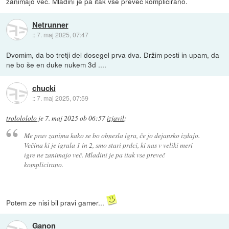
zanimajo več. Mladini je pa itak vse preveč komplicirano.
Netrunner
::
7. maj 2025, 07:47
Dvomim, da bo tretji del dosegel prva dva. Držim pesti in upam, da
ne bo še en duke nukem 3d ....
chucki
::
7. maj 2025, 07:59
trololololo
je
7. maj 2025 ob 06:57
izjavil
:
Me prav zanima kako se bo obnesla igra, če jo dejansko izdajo.
Večina ki je igrala 1 in 2, smo stari prdci, ki nas v veliki meri
igre ne zanimajo več. Mladini je pa itak vse preveč
komplicirano.
Potem ze nisi bil pravi gamer...
Ganon