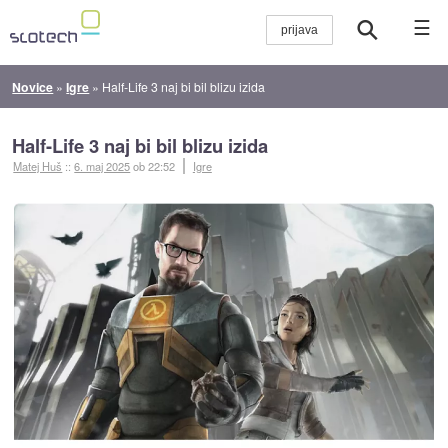
☰
Novice
»
Igre
»
Half-Life 3 naj bi bil blizu izida
Half-Life 3 naj bi bil blizu izida
Matej Huš
::
6. maj 2025
ob 22:52
Igre