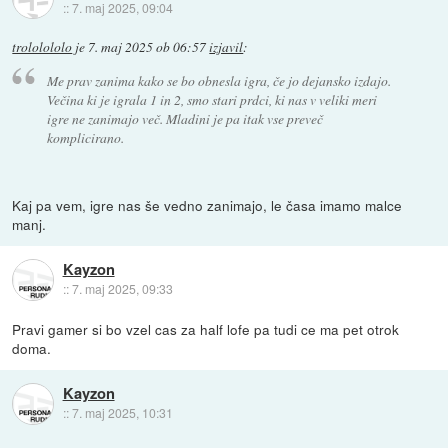
::
7. maj 2025, 09:04
trololololo
je
7. maj 2025 ob 06:57
izjavil
:
Me prav zanima kako se bo obnesla igra, če jo dejansko izdajo.
Večina ki je igrala 1 in 2, smo stari prdci, ki nas v veliki meri
igre ne zanimajo več. Mladini je pa itak vse preveč
komplicirano.
Kaj pa vem, igre nas še vedno zanimajo, le časa imamo malce
manj.
Kayzon
::
7. maj 2025, 09:33
Pravi gamer si bo vzel cas za half lofe pa tudi ce ma pet otrok
doma.
Kayzon
::
7. maj 2025, 10:31