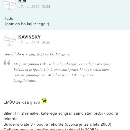
Bici
::
7. maj 2025, 15:23
Hudo.
Upam da bo kaj iz tega :)
KAVINSKY
::
7. maj 2025, 15:39
trololololo
je
7. maj 2025 ob 06:57
izjavil
:
Me prav zanima kako se bo obnesla igra, če jo dejansko izdajo.
Večina ki je igrala 1 in 2, smo stari prdci, ki nas v veliki meri
igre ne zanimajo več. Mladini je pa itak vse preveč
komplicirano.
EMŠO že kisa glavo
Silent Hill 2 remake, katerega so igrali samo stari prdci - podira
rekorde
Builder's Gate 3 - podira rekorde (dvojka je izšla leta 2000)
Oblivion remake - podira rekorde (original iz 2005?)