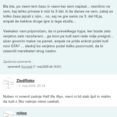
Bla bla, po vsem tem času in vsem kar sem napisal... resnično ne
vem, kaj lahko prinese k mizi ta 3 del, ki še danes ne vem, zakaj so
toliko časa jajcali z njim... no, saj ne gre samo za 3. del HLja,
ampak še kakšne druge igre iz tega studia...
Vsekakor vam priporočam, da ni prevelikega hypa, ker boste zelo
verjetno zelo razočarani... ga bom pa tudi sam rade volje preigral...
sicer govorim malce na pamet, ampak ne pride enkrat poleti tudi
novi GTA? ... slednji bo verjetno požel toliko pozornosti, da bi
zasenčil marsikateri drug naslov.
Zgodovina sprememb…
spremenil:
Kurzweil
(
7. maj 2025 ob 15:51
)
ZiedRieke
::
7. maj 2025, 20:18
Noben ni omenil zadnje Half life Alyx, meni ni bil slab špil in mislim
da tudi z 3ko nebojo mimo usekali.
miteq