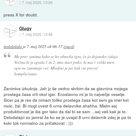
::
7. maj 2025, 13:26
press X for doubt.
Glugy
::
7. maj 2025, 13:48
trololololo
je
7. maj 2025 ob 06:57
izjavil
:
Me prav zanima kako se bo obnesla igra, če jo dejansko izdajo.
Večina ki je igrala 1 in 2, smo stari prdci, ki nas v veliki meri
igre ne zanimajo več. Mladini je pa itak vse preveč
komplicirano.
Zanimiva izkušnja. Jah jz še vedno skrbim da se glavnina mojega
prostega časa vrti okol iger. Enostavno mi je to največje veselje.
Sicer pa je res da nimam toliko prostega časa kot sem ga imel kot
mulc, žal. Bi mogl uvest 6 urne delavnike ahahha. Mislm sej
produktivnost je šla gor tako da dal bi se sam ...sej veš kak je to.
Delodalajci so jamral že ko se je uvajal 8 urni delavnik zdej je pa to
kokr tok normalno za pričakovat : )))