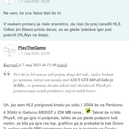
::
7. maj 2025, 20:25
Ne vem, če zna Valve štet do tri.
V vsakem primeru je malo sramotno, da niso že prej naredili HL3.
Odkar jim Steam printa denar, so se glede izdelave iger pač
polenili (HLAlyx ne šteje).
PlayTheGame
::
7. maj 2025, 23:39
Kurzweil
je
7. maj 2025 ob 15:49
izjavil
:
Prvi del je bil sam po sebi pojem, drugi del tudi... malce brskam
po spominu, takrat sem menda imel
ASUS GTX 660 ali kako je
že bilo...
se spomnim, da smo takrat tudi občudovali PhysX pri
premetavanju raznih predmetov, največ nekih boxov.
Uh, jaz sem HL2 preigraval kmalu po izidu l. 2004 še na Pentiumu
4 3GHz in Geforcu 6800GT z 256 MB rama..
Takrat še ni bilo
PhysX, niti ga igra ni podpirala, lahko se pa glede podpore tudi
motim. Je bila pa igra res top, grafično ga je prekašal le kak Doom
3, večina ostalih FPS takratnega časa pa je bazirala na Quake