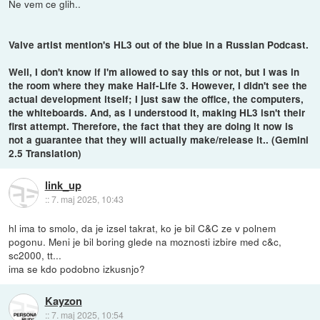
Ne vem ce glih..
Valve artist mention's HL3 out of the blue in a Russian Podcast.
Well, I don't know if I'm allowed to say this or not, but I was in
the room where they make Half-Life 3. However, I didn't see the
actual development itself; I just saw the office, the computers,
the whiteboards. And, as I understood it, making HL3 isn't their
first attempt. Therefore, the fact that they are doing it now is
not a guarantee that they will actually make/release it.. (Gemini
2.5 Translation)
link_up
::
7. maj 2025, 10:43
hl ima to smolo, da je izsel takrat, ko je bil C&C ze v polnem
pogonu. Meni je bil boring glede na moznosti izbire med c&c,
sc2000, tt...
ima se kdo podobno izkusnjo?
Kayzon
::
7. maj 2025, 10:54