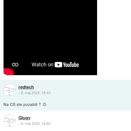
redtech
::
8. maj 2025, 19:40
Na CS ste pozabili ? :D
Glugy
::
9. maj 2025, 18:55