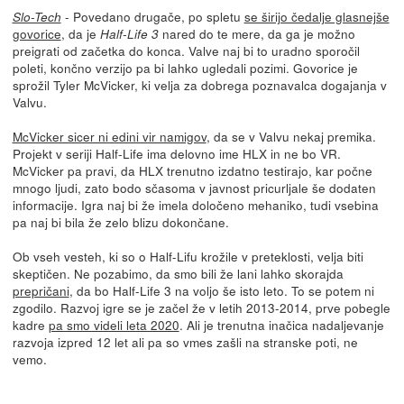
- Povedano drugače, po spletu
se širijo čedalje glasnejše
Slo-Tech
govorice
, da je
nared do te mere, da ga je možno
Half-Life 3
preigrati od začetka do konca. Valve naj bi to uradno sporočil
poleti, končno verzijo pa bi lahko ugledali pozimi. Govorice je
sprožil Tyler McVicker, ki velja za dobrega poznavalca dogajanja v
Valvu.
McVicker sicer ni edini vir namigov
, da se v Valvu nekaj premika.
Projekt v seriji Half-Life ima delovno ime HLX in ne bo VR.
McVicker pa pravi, da HLX trenutno izdatno testirajo, kar počne
mnogo ljudi, zato bodo sčasoma v javnost pricurljale še dodaten
informacije. Igra naj bi že imela določeno mehaniko, tudi vsebina
pa naj bi bila že zelo blizu dokončane.
Ob vseh vesteh, ki so o Half-Lifu krožile v preteklosti, velja biti
skeptičen. Ne pozabimo, da smo bili že lani lahko skorajda
prepričani
, da bo Half-Life 3 na voljo še isto leto. To se potem ni
zgodilo. Razvoj igre se je začel že v letih 2013-2014, prve pobegle
kadre
pa smo videli leta 2020
. Ali je trenutna inačica nadaljevanje
razvoja izpred 12 let ali pa so vmes zašli na stranske poti, ne
vemo.