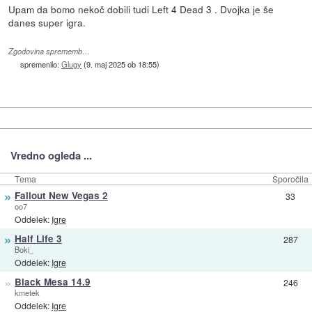
Upam da bomo nekoč dobili tudi Left 4 Dead 3 . Dvojka je še
danes super igra.
Zgodovina sprememb…
spremenilo:
Glugy
(
9. maj 2025 ob 18:55
)
Vredno ogleda ...
Tema
Sporočila
»
Fallout New Vegas 2
33
oo7
Oddelek:
Igre
»
Half Life 3
287
Boki_
Oddelek:
Igre
»
Black Mesa 14.9
246
kmetek
Oddelek:
Igre