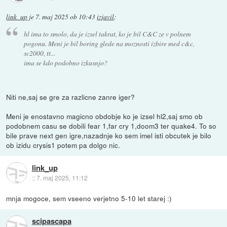
link_up
je
7. maj 2025 ob 10:43
izjavil
:
hl ima to smolo, da je izsel takrat, ko je bil C&C ze v polnem
pogonu. Meni je bil boring glede na moznosti izbire med c&c,
sc2000, tt...
ima se kdo podobno izkusnjo?
Niti ne,saj se gre za razlicne zanre iger?
Meni je enostavno magicno obdobje ko je izsel hl2,saj smo ob
podobnem casu se dobili fear 1,far cry 1,doom3 ter quake4. To so
bile prave next gen igre,nazadnje ko sem imel isti obcutek je bilo
ob izidu crysis1 potem pa dolgo nic.
link_up
::
7. maj 2025, 11:12
mnja mogoce, sem vseeno verjetno 5-10 let starej :)
scipascapa