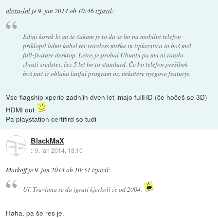
alexa-lol
je
9. jan 2014 ob 10:46
izjavil
:
Edini korak ki ga še čakam je to da se bo na mobilni telefon
priklopil hdmi kabel ter wireless miška in tipkovnica in boš mel
full-feature desktop. Letos je probal Ubuntu pa mu ni ratalo
zbrati sredstev, čez 5 let bo to standard. Če bo telefon prešibek
boš pač iz oblaka laufal program oz. nekatere njegove featurje.
Vse flagship xperie zadnjih dveh let imajo fullHD (če hočeš se 3D)
HDMI out
Pa playstation certifird so tudi
BlackMaX
::
9. jan 2014, 13:10
Markoff
je
9. jan 2014 ob 10:51
izjavil
:
Uf, Traviana se da igrati kjerkoli že od 2004.
Haha, pa še res je.