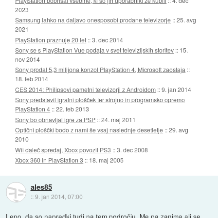
PlayStation pobrisal vsebine, ki so jih uporabniki že kupili
::
4. dec
2023
Samsung lahko na daljavo onesposobi prodane televizorje
::
25. avg
2021
PlayStation praznuje 20 let
::
3. dec 2014
Sony se s PlayStation Vue podaja v svet televizijskih storitev
::
15.
nov 2014
Sony prodal 5,3 milijona konzol PlayStation 4, Microsoft zaostaja
::
18. feb 2014
CES 2014: Philipsovi pametni televizorji z Androidom
::
9. jan 2014
Sony predstavil igralni plošček ter strojno in programsko opremo
PlayStation 4
::
22. feb 2013
Sony bo obnavljal igre za PSP
::
24. maj 2011
Optični ploščki bodo z nami še vsaj naslednje desetletje
::
29. avg
2010
Wii daleč spredaj, Xbox povozil PS3
::
3. dec 2008
Xbox 360 in PlayStation 3
::
18. maj 2005
ales85
::
9. jan 2014, 07:00
Lepo, da so napredki tudi na tem področju. Me pa zanima ali se