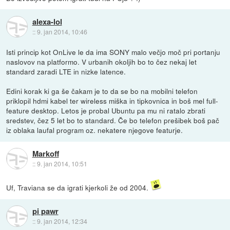
alexa-lol
::
9. jan 2014, 10:46
Isti princip kot OnLive le da ima SONY malo večjo moč pri portanju
naslovov na platformo. V urbanih okoljih bo to čez nekaj let
standard zaradi LTE in nizke latence.
Edini korak ki ga še čakam je to da se bo na mobilni telefon
priklopil hdmi kabel ter wireless miška in tipkovnica in boš mel full-
feature desktop. Letos je probal Ubuntu pa mu ni ratalo zbrati
sredstev, čez 5 let bo to standard. Če bo telefon prešibek boš pač
iz oblaka laufal program oz. nekatere njegove featurje.
Markoff
::
9. jan 2014, 10:51
Uf, Traviana se da igrati kjerkoli že od 2004.
pi pawr
::
9. jan 2014, 12:34