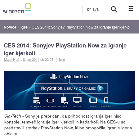
☰
Novice
»
Igre
»
CES 2014: Sonyjev PlayStation Now za igranje iger kjerkoli
CES 2014: Sonyjev PlayStation Now za igranje
iger kjerkoli
Matej Huš
::
8. jan 2014
ob 22:53
Igre
- Sony je prepričan, da prihodnost igranja iger niso
Slo-Tech
konzole, temveč igranje iger kjerkoli in kadarkoli. Na CES-u so
predstavili storitev
PlayStation Now
, ki bo omogočila igranje iger v
oblaku.