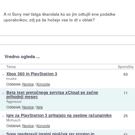
A ni Sony mel tistga škandala ko so jim odtujili ene podatke
uporabnikov, zdj pa še hočejo vse to dt v oblak?
Vredno ogleda ...
Tema
Sporočila
»
Xbox 360 in PlayStation 3
63
hruske
Oddelek:
Novice
/
Konzole
»
Beta test pretočnega servisa xCloud se začne
11
prihodnji mesec
Aggressor
Oddelek:
Novice
/
Igre
»
Igre za PlayStation 3 prihajajo na osebne računalnike
25
McHusch
Oddelek:
Novice
/
Konzole
»
Sony predstavil igralni plošček ter strojno in
41