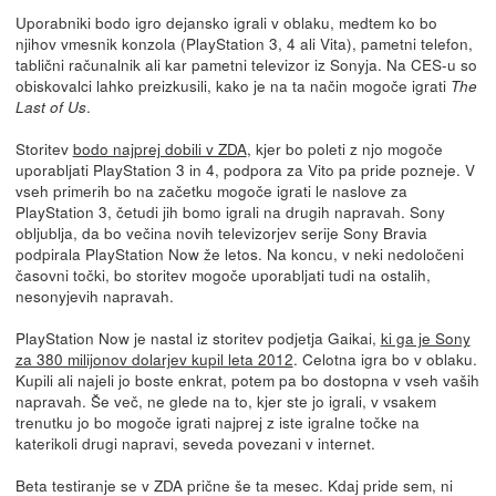
Uporabniki bodo igro dejansko igrali v oblaku, medtem ko bo
njihov vmesnik konzola (PlayStation 3, 4 ali Vita), pametni telefon,
tablični računalnik ali kar pametni televizor iz Sonyja. Na CES-u so
obiskovalci lahko preizkusili, kako je na ta način mogoče igrati
The
.
Last of Us
Storitev
bodo najprej dobili v ZDA
, kjer bo poleti z njo mogoče
uporabljati PlayStation 3 in 4, podpora za Vito pa pride pozneje. V
vseh primerih bo na začetku mogoče igrati le naslove za
PlayStation 3, četudi jih bomo igrali na drugih napravah. Sony
obljublja, da bo večina novih televizorjev serije Sony Bravia
podpirala PlayStation Now že letos. Na koncu, v neki nedoločeni
časovni točki, bo storitev mogoče uporabljati tudi na ostalih,
nesonyjevih napravah.
PlayStation Now je nastal iz storitev podjetja Gaikai,
ki ga je Sony
za 380 milijonov dolarjev kupil leta 2012
. Celotna igra bo v oblaku.
Kupili ali najeli jo boste enkrat, potem pa bo dostopna v vseh vaših
napravah. Še več, ne glede na to, kjer ste jo igrali, v vsakem
trenutku jo bo mogoče igrati najprej z iste igralne točke na
katerikoli drugi napravi, seveda povezani v internet.
Beta testiranje se v ZDA prične še ta mesec. Kdaj pride sem, ni