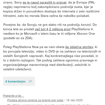
znano. Sony
se je napol opravičil in priznal
, da je Evropa (PAL-
regija) neprimerno bolj zakomplicirano področje sveta, kjer je
kopica držav in ponudnikov dostopa do interneta z zelo različnimi
hitrostmi, zato bo morala Stara celina še nekoliko počakati.
Povejmo še, da Sonyju ne gre slabo niti na področju konzol. Do
konca leta so prodali
več kot 4,2 milijona enot
PlayStationa 4,
medtem ko je Microsoft v istem času le tri milijone Xboxov One
(podatki so za ZDA).
Poleg PlayStationa Now pa se nam obeta
še oblačna storitev
, ki
bo ponujala televizijo, video in DVD-je na zahtevo na televizorjih in
ostalih Sonyjevih napravah. Kaj konkretnejšega niso povedali, in
to z dobrim razlogom. Tak podvig zahteva ogromno pravnega in
organizacijskega manevriranja med distributerji, založniki in
ostalimi udeleženci.
8 komentarjev
Preberite si še…
Prodaja strojne opreme za igranje iger peša
::
18. dec 2025