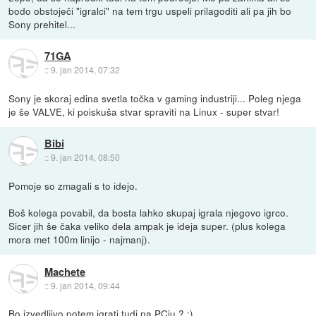
bodo obstoječi "igralci" na tem trgu uspeli prilagoditi ali pa jih bo
Sony prehitel...
71GA
::
9. jan 2014, 07:32
Sony je skoraj edina svetla točka v gaming industriji... Poleg njega
je še VALVE, ki poiskuša stvar spraviti na Linux - super stvar!
Bibi
::
9. jan 2014, 08:50
Pomoje so zmagali s to idejo.
Boš kolega povabil, da bosta lahko skupaj igrala njegovo igrco.
Sicer jih še čaka veliko dela ampak je ideja super. (plus kolega
mora met 100m linijo - najmanj).
Machete
::
9. jan 2014, 09:44
Bo izvedljivo potem igrati tudi na PCju ? :)