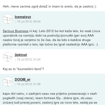
Heh, mene zanima zgolj dota2 in imam to srečo, da je zastonj :)
Icematxyz
::
19. jul 2012, 00:44
Serious Business
ni kaj. Leto 2012 bo kot kaže leto, ko vsak Linux
uporabnik na namizju dobi na področju/ponudbi iger svoj AAA
naslov torej je verjetno to že čas, da še kdo s kakšne druge
platforme razmisli o tem, kje točno bo igral naslednjo AAA igro. :)
jlpktnst
::
19. jul 2012, 01:24
Kaj so to "kozmetični itemi"?
DOOM_er
::
19. jul 2012, 01:48
kapo dol valvu, v zadnjem casu nas prijetno presenecajo v vseh
pogledih (vsaj mene), team fortress f2p , dobre igre, ob,casu
znizanj tudi precej poceni, zastonj igre za novo leto, sedaj pa se