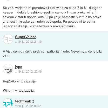
Še več, verjetno bi potrebovali tudi wine za okna 7 in 8 - dungeon
keeper II deluje brezhibno zgolj in samo v linuxu preko wina (in
seveda v starih dobrih w95, ki pa jih je namestiti v virtualko prava
znanost in krepko zamuden postopek). Pa gotovo ni to edina
legacy aplikacija, ki ima težave v novejših oknih.
SuperVeloce
::
19. jul 2012, 21:10
V Visti sem ga špilu prek compatibility mode. Nevem pa, če je bila
v1.0
jype
::
19. jul 2012, 22:09
RejZoR> virtualizacije
Wine ni virtualizacija.
techfreak :)
::
20. jul 2012, 00:51