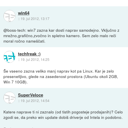
win64
::
19. jul 2012, 13:17
@boss-tech: win7 zazna kar dosti naprav samodejno. Vključno z
mrežno,grafično,zvočno in spletno kamero. Sem zelo malo reči
moral ročno nameščati.
techfreak :)
::
19. jul 2012, 14:25
Še vseeno zazna veliko manj naprav kot pa Linux. Kar je zelo
presenetljivo, glede na zasedenost prostora (Ubuntu okoli 2GB,
Win 7 10GB).
SuperVeloce
::
19. jul 2012, 14:54
Katere naprave ti ni zaznalo (od tistih pogosteje prodajanih)? Celo
zgodi se, da preko win update dobiš driverje od Intela in podobno.