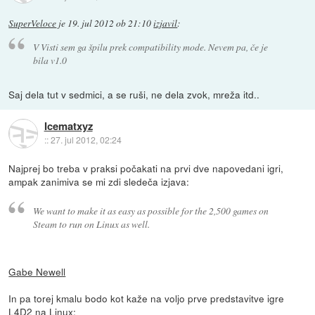
SuperVeloce
je
19. jul 2012 ob 21:10
izjavil
:
V Visti sem ga špilu prek compatibility mode. Nevem pa, če je
bila v1.0
Saj dela tut v sedmici, a se ruši, ne dela zvok, mreža itd..
Icematxyz
::
27. jul 2012, 02:24
Najprej bo treba v praksi počakati na prvi dve napovedani igri,
ampak zanimiva se mi zdi sledeča izjava:
We want to make it as easy as possible for the 2,500 games on
Steam to run on Linux as well.
Gabe Newell
In pa torej kmalu bodo kot kaže na voljo prve predstavitve igre
L4D2 na Linux: