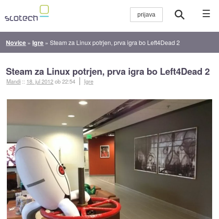
☰
Novice
»
Igre
»
Steam za Linux potrjen, prva igra bo Left4Dead 2
Steam za Linux potrjen, prva igra bo Left4Dead 2
Mandi
::
18. jul 2012
ob 22:54
Igre