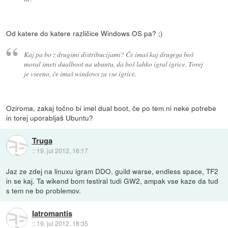
Od katere do katere različice Windows OS pa? ;)
Kaj pa bo z drugimi distribucijami? Če imaš kaj drugega boš
moral imeti dualboot na ubuntu, da boš lahko igral igrice. Torej
je vseeno, če imaš windows za vse igrice.
Oziroma, zakaj točno bi imel dual boot, če po tem ni neke potrebe
in torej uporabljaš Ubuntu?
Truga
::
19. jul 2012, 16:17
Jaz ze zdej na linuxu igram DDO, guild warse, endless space, TF2
in se kaj. Ta wikend bom testiral tudi GW2, ampak vse kaze da tud
s tem ne bo problemov.
Iatromantis
::
19. jul 2012, 18:35