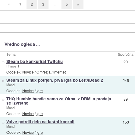
«
1
...
2
3
5
»
Vredno ogleda ...
Tema
Sporočila
»
Steam bo konkuriral Twitchu
20
PrimozR
Oddelek:
Novice
/
Omrežja / internet
»
Steam za Linux potrjen, prva igra bo Left4Dead 2
245
Mandi
Oddelek:
Novice
/
Igre
»
THQ Humble bundle samo za Okna, z DRM, a prodaja
89
se izvrstno
Mandi
Oddelek:
Novice
/
Igre
»
Valve potrdil delo na lastni konzoli
153
Mandi
Oddelek:
Novice
/
Igre