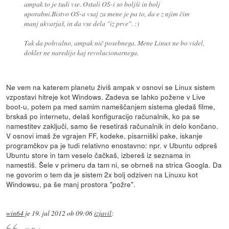
ampak to je tudi vse. Ostali OS-i so boljši in bolj
uporabni.Bistvo OS-a vsaj za mene je pa to, da e z njim čim
manj ukvarjaš, in da vse dela "iz prve". :)
Tak da pohvalno, ampak nič posebnega. Mene Linux ne bo videl,
dokler ne naredijo kaj revolucionarnega.
Ne vem na katerem planetu živiš ampak v osnovi se Linux sistem
vzpostavi hitreje kot Windows. Zadeva se lahko požene v Live
boot-u, potem pa med samim nameščanjem sistema gledaš filme,
brskaš po internetu, delaš konfiguracijo računalnik, ko pa se
namestitev zaključi, samo še resetiraš računalnik in delo končano.
V osnovi imaš že vgrajen FF, kodeke, pisarniški pake, iskanje
programčkov pa je tudi relativno enostavno: npr. v Ubuntu odpreš
Ubuntu store in tam veselo čačkaš, izbereš iz seznama in
namestiš. Šele v primeru da tam ni, se obrneš na strica Googla. Da
ne govorim o tem da je sistem 2x bolj odziven na Linuxu kot
Windowsu, pa še manj prostora "požre".
win64
je
19. jul 2012 ob 09:06
izjavil
: