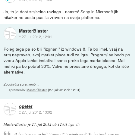
Ja, to je dost smiselna razlaga - namreč Sony in Microsoft jih
nikakor ne bosta pustila zraven na svoje platforme.
MasterBlaster
::
27. jul 2012, 12:01
Poleg tega pa so bili "izgnani" iz windows 8. Ta bo imel, vsaj na
arm napravah, svoj market place tudi za igre. Programi se bodo po
vzoru Appla lahko instalirali samo preko tega marketplacea. Mali
mehki pa bo pobral 30%. Valvu ne preostane drugega, kot da išče
alternative.
Zgodovina sprememb…
spremenilo:
MasterBlaster
(
27. jul 2012 ob 12:01
)
opeter
::
27. jul 2012, 13:02
MasterBlaster
je
27. jul 2012 ob 12:01
izjavil
:
Poleg tega pa so bili "izgnani" iz windows 8. Ta bo imel, vsaj na