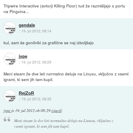
Tripwire Interactive (avtorji Killing Floor) tud že razmišljajo o portu
na Pingvina...
gendale
::
19. jul 2012, 08:14
kul, sam še gonilniki za grafične se naj izboljšajo
jype
::
19. jul 2012, 08:29
Meni steam že dve leti normalno deluje na Linuxu, vključno z vsemi
igrami, ki sem jih tam kupil.
RejZoR
::
19. jul 2012, 08:35
jype
je
19. jul 2012 ob 08:29
izjavil
:
Meni steam že dve leti normalno deluje na Linuxu, vključno z
vsemi igrami, ki sem jih tam kupil.