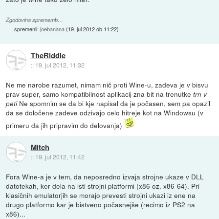
Zgodovina sprememb…
spremenil:
joebanana
(
19. jul 2012 ob 11:22
)
TheRiddle
::
19. jul 2012, 11:32
Ne me narobe razumet, nimam nič proti Wine-u, zadeva je v bisvu
prav super, samo kompatibilnost aplikacij zna bit na trenutke
trn v
Ne spomnim se da bi kje napisal da je počasen, sem pa opazil
peti
da se določene zadeve odzivajo celo hitreje kot na Windowsu (v
primeru da jih pripravim do delovanja)
Mitch
::
19. jul 2012, 11:42
Fora Wine-a je v tem, da neposredno izvaja strojne ukaze v DLL
datotekah, ker dela na isti strojni platformi (x86 oz. x86-64). Pri
klasičnih emulatorjih se morajo prevesti strojni ukazi iz ene na
drugo platformo kar je bistveno počasnejše (recimo iz PS2 na
x86)...