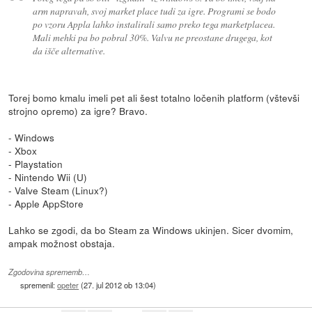
arm napravah, svoj market place tudi za igre. Programi se bodo
po vzoru Appla lahko instalirali samo preko tega marketplacea.
Mali mehki pa bo pobral 30%. Valvu ne preostane drugega, kot
da išče alternative.
Torej bomo kmalu imeli pet ali šest totalno ločenih platform (vštevši
strojno opremo) za igre? Bravo.
- Windows
- Xbox
- Playstation
- Nintendo Wii (U)
- Valve Steam (Linux?)
- Apple AppStore
Lahko se zgodi, da bo Steam za Windows ukinjen. Sicer dvomim,
ampak možnost obstaja.
Zgodovina sprememb…
spremenil:
opeter
(
27. jul 2012 ob 13:04
)