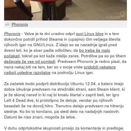
vir:
Phoronix
- Valve je te dni uradno odprl
svoj Linux blog
in s tem
Phoronix
dokončno potrdil prihod Steama in (upajmo) čim večjega števila
njihovih iger na GNU/Linux. Z idejo so se nazadnje igrali pred
dvemi leti, ko je sicer padla odločitev, da
bo treba še malo
počakati
, tokrat pa kot kaže mislijo zares. Potrditve pa so po tihem
deževale že vse od pomladi
. Predvsem Phoronix je redno pisal, da
mora nekaj biti na tem, ker so v svoje vrste
pridobili nekatere
najbolj ugledne razvijalce
na področju Linux iger.
Za začetek bodo podprli distribucijo Ubuntu 12.04, s katero imajo
dobre izkušnje predvsem na strežniški strani, sam Steam klient, ki
je že skoraj nared in ki naj bi kmalu štartal v zaprti beti, ter igro
Left 4 Dead dve, ki prototipno že deluje, vendar po njihovih
besedah še ne dovolj hitro. Trenutno delajo predvsem na hitrenju
slednje. Ko bo to končano, pa sledi delo na nadaljnjih naslovih.
Datumi še niso znani, mogoče že letos.
V duhu odprtokodne skupnosti prosijo za komentarje in predloge,