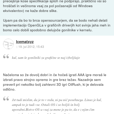
precejšnje kose specifikacije sploh ne podpirajo, praktično vsi so
hroščati in večinoma vsaj za pol počasnejši od Windows
ekvivalentov) ne kaže dobre slike.
Upam pa da bo to brca opensourcarjem, da se bodo nehali delati
implementacijo OpenGLa v grafičnih driverjih kot svinja jaha meh in
bomo celo dobili spodobno delujoče gonilnike v kernelu.
Icematxyz
::
19. jul 2012, 15:43
kul, sam še gonilniki za grafične se naj izboljšajo
Načeloma so že dovolj dobri in če hočeš igrati AAA igre moraš le
izbrati pravo strojno opremo in gre brez težav. Nazadnje sem
preveril pri nekoliko bolj zahtevni 3D igri OilRush, ki je delovala
odlično.
Jst tudi mislim, da je to v redu, ni pa nič posebnega. Linux je kul,
ampak to je tudi vse. Ostali OS-i so boljši in bolj
uporabni.Bistvo OS-a vsaj za mene je pa to, da e z njim čim