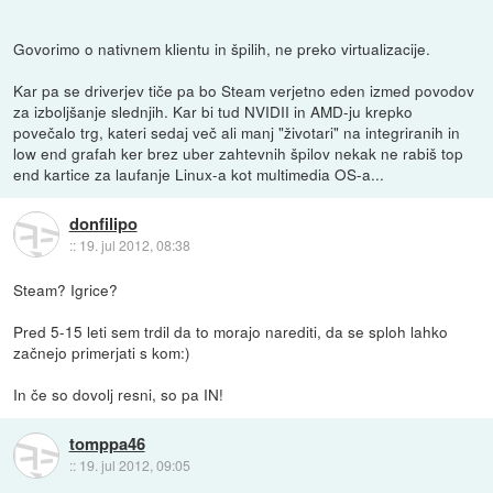
Govorimo o nativnem klientu in špilih, ne preko virtualizacije.
Kar pa se driverjev tiče pa bo Steam verjetno eden izmed povodov
za izboljšanje slednjih. Kar bi tud NVIDII in AMD-ju krepko
povečalo trg, kateri sedaj več ali manj "životari" na integriranih in
low end grafah ker brez uber zahtevnih špilov nekak ne rabiš top
end kartice za laufanje Linux-a kot multimedia OS-a...
donfilipo
::
19. jul 2012, 08:38
Steam? Igrice?
Pred 5-15 leti sem trdil da to morajo narediti, da se sploh lahko
začnejo primerjati s kom:)
In če so dovolj resni, so pa IN!
tomppa46
::
19. jul 2012, 09:05