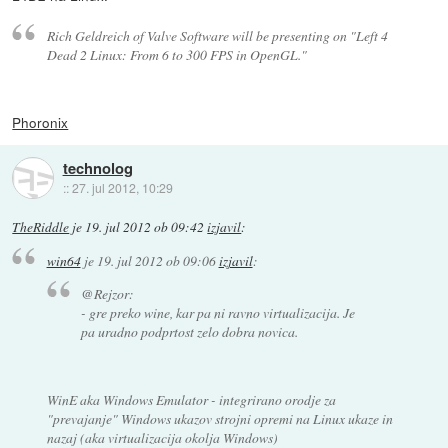
Rich Geldreich of Valve Software will be presenting on "Left 4
Dead 2 Linux: From 6 to 300 FPS in OpenGL."
Phoronix
technolog
::
27. jul 2012, 10:29
TheRiddle
je
19. jul 2012 ob 09:42
izjavil
:
win64
je
19. jul 2012 ob 09:06
izjavil
:
@Rejzor:
- gre preko wine, kar pa ni ravno virtualizacija. Je
pa uradno podprtost zelo dobra novica.
WinE aka Windows Emulator - integrirano orodje za
"prevajanje" Windows ukazov strojni opremi na Linux ukaze in
nazaj (aka virtualizacija okolja Windows)