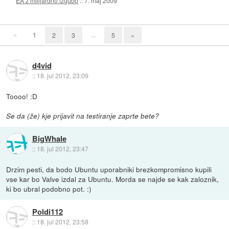
EA z milijardno izgubo
::
7. maj 2009
«
1
...
2
3
5
»
d4vid
::
18. jul 2012, 23:09
Toooo! :D
Se da (že) kje prijavit na testiranje zaprte bete?
BigWhale
::
18. jul 2012, 23:47
Drzim pesti, da bodo Ubuntu uporabniki brezkompromisno kupili
vse kar bo Valve izdal za Ubuntu. Morda se najde se kak zaloznik,
ki bo ubral podobno pot. :)
Poldi112
::
18. jul 2012, 23:58