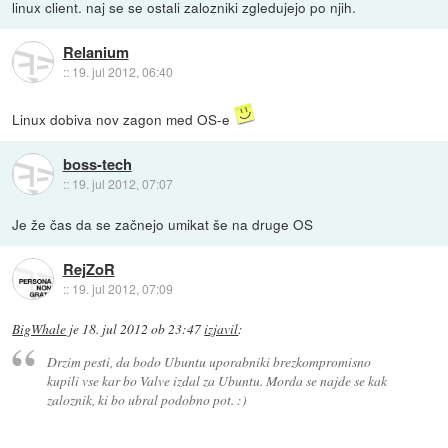
linux client. naj se se ostali zalozniki zgledujejo po njih.
Relanium
::
19. jul 2012, 06:40
Linux dobiva nov zagon med OS-e
boss-tech
::
19. jul 2012, 07:07
Je že čas da se začnejo umikat še na druge OS
RejZoR
::
19. jul 2012, 07:09
BigWhale
je
18. jul 2012 ob 23:47
izjavil
:
Drzim pesti, da bodo Ubuntu uporabniki brezkompromisno
kupili vse kar bo Valve izdal za Ubuntu. Morda se najde se kak
zaloznik, ki bo ubral podobno pot. :)