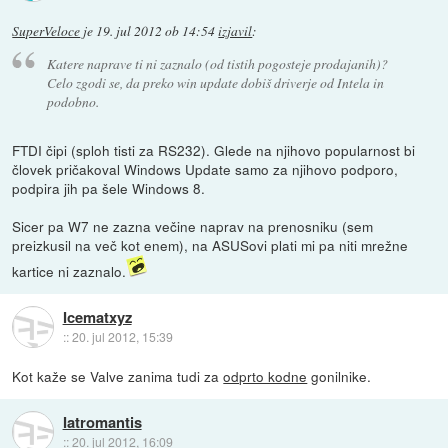
SuperVeloce
je
19. jul 2012 ob 14:54
izjavil
:
Katere naprave ti ni zaznalo (od tistih pogosteje prodajanih)?
Celo zgodi se, da preko win update dobiš driverje od Intela in
podobno.
FTDI čipi (sploh tisti za RS232). Glede na njihovo popularnost bi
človek pričakoval Windows Update samo za njihovo podporo,
podpira jih pa šele Windows 8.
Sicer pa W7 ne zazna večine naprav na prenosniku (sem
preizkusil na več kot enem), na ASUSovi plati mi pa niti mrežne
kartice ni zaznalo.
Icematxyz
::
20. jul 2012, 15:39
Kot kaže se Valve zanima tudi za
odprto kodne
gonilnike.
Iatromantis
::
20. jul 2012, 16:09