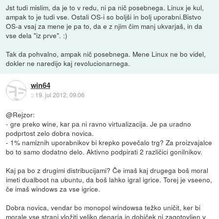
Jst tudi mislim, da je to v redu, ni pa nič posebnega. Linux je kul,
ampak to je tudi vse. Ostali OS-i so boljši in bolj uporabni.Bistvo
OS-a vsaj za mene je pa to, da e z njim čim manj ukvarjaš, in da
vse dela "iz prve". :)
Tak da pohvalno, ampak nič posebnega. Mene Linux ne bo videl,
dokler ne naredijo kaj revolucionarnega.
win64
::
19. jul 2012, 09:06
@Rejzor:
- gre preko wine, kar pa ni ravno virtualizacija. Je pa uradno
podprtost zelo dobra novica.
- 1% namiznih uporabnikov bi krepko povečalo trg? Za proizvajalce
bo to samo dodatno delo. Aktivno podpirati 2 različici gonilnikov.
Kaj pa bo z drugimi distribucijami? Če imaš kaj drugega boš moral
imeti dualboot na ubuntu, da boš lahko igral igrice. Torej je vseeno,
če imaš windows za vse igrice.
Dobra novica, vendar bo monopol windowsa težko uničit, ker bi
morale vse strani vložiti veliko denarja in dobiček ni zagotovljen v