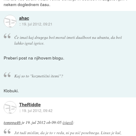
nekem doglednem času.
ahac
::
19. jul 2012, 09:21
Če imaš kaj drugega boš moral imeti dualboot na ubuntu, da boš
lahko igral igrice.
Preberi post na njihovem blogu.
Kaj so to "kozmetični itemi"?
Klobuki.
TheRiddle
::
19. jul 2012, 09:42
tomppa46
je
19. jul 2012 ob 09:05
izjavil
:
Jst tudi mislim, da je to v redu, ni pa nič posebnega. Linux je kul,