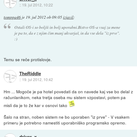
::
19. jul 2012, 10:22
tomppa46
je
19. jul 2012 ob 09:05
izjavil
:
Ostali OS-i so boljši in bolj uporabni.Bistvo OS-a vsaj za mene
je pa to, da e z njim čim manj ukvarjaš, in da vse dela "iz prve".
:)
Temu se reče protislovje.
TheRiddle
::
19. jul 2012, 10:42
Hm ... Mogoče je pa hotel povedati da on navede kaj vse bo delal z
računlanikom, neka tretja oseba mu sistem vzpostavi, potem pa
misli da je to že kar v osnovi tako
Šalo na stran, noben sistem ne bo uporaben "iz prve" - V vsakem
primeru je potrebno namestiti uporabniško programsko opremo.
driver_x