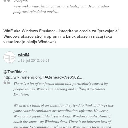
@Rejzor:
- gre preko wine, kar pa ni ravno virtualizacija. Je pa uradno
podprtost zelo dobra novica.
WinE aka Windows Emulator - integrirano orodje za "prevajanje"
Windows ukazov strojni opremi na Linux ukaze in nazaj (aka
virtualizacija okolja Windows)
win64
::
19. jul 2012, 09:51
@TheRiddle:
http://wiki.winehq.org/FAQ#head-c9e6502...
There is a lot of confusion about this, particularly caused by
people getting Wine's name wrong and calling it WINdows
Emulator.
When users think of an emulator, they tend to think of things like
game console emulators or virtualization software. However,
Wine is a compatibility layer - it runs Windows applications in
much the same way Windows does. There is no inherent loss of
speed due to "emulation" when using Wine, nor is there a need