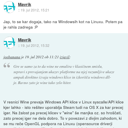
Mavrik
::
19. jul 2012, 15:21
Jap, to se kar dogaja, tako na Windowsih kot na Linuxu. Potem pa
je rahla zadrega :P
Mavrik
::
19. jul 2012, 15:32
joebanana
je
19. jul 2012 ob 11:21
izjavil
:
Gre se samo za to da wine ne emulira v klasičnem smislu,
sepravi s prevajanjem ukazev platforme na njej razumljive ukaze
ampak direktno izvaja windows klice in izkorišča windows dll-
je. Ravno zato je wine tako zelo hiter.
V resnici Wine prevaja Windows API klice v Linux syscalle/API klice
kjer lahko - isto rešitev uporablja Steam tudi na OS X za kar precej
iger. Na žalost pa precej klicev v "wine" še manjka oz. so hroščati,
zato precej iger ne dela dobro. To v povezavi z divjim zahodom, ki
se mu reče OpenGL podpora na Linuxu (opensource driverji