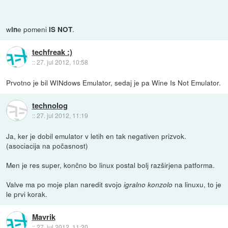
w
e pomeni
.
in
IS NOT
techfreak :)
::
27. jul 2012, 10:58
Prvotno je bil WINdows Emulator, sedaj je pa Wine Is Not Emulator.
technolog
::
27. jul 2012, 11:19
Ja, ker je dobil emulator v letih en tak negativen prizvok.
(asociacija na počasnost)
Men je res super, končno bo linux postal bolj razširjena patforma.
Valve ma po moje plan naredit svojo
na linuxu, to je
igralno konzolo
le prvi korak.
Mavrik
::
27. jul 2012, 11:20