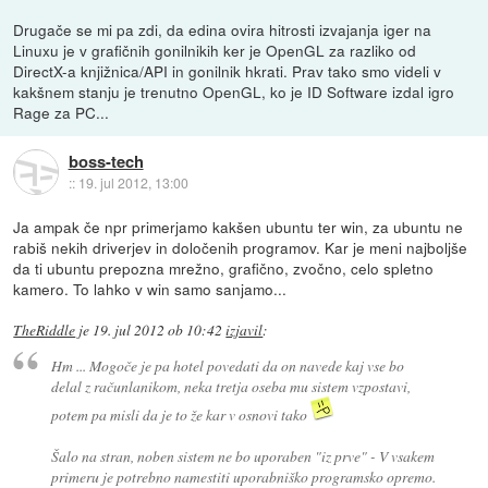
Drugače se mi pa zdi, da edina ovira hitrosti izvajanja iger na
Linuxu je v grafičnih gonilnikih ker je OpenGL za razliko od
DirectX-a knjižnica/API in gonilnik hkrati. Prav tako smo videli v
kakšnem stanju je trenutno OpenGL, ko je ID Software izdal igro
Rage za PC...
boss-tech
::
19. jul 2012, 13:00
Ja ampak če npr primerjamo kakšen ubuntu ter win, za ubuntu ne
rabiš nekih driverjev in določenih programov. Kar je meni najboljše
da ti ubuntu prepozna mrežno, grafično, zvočno, celo spletno
kamero. To lahko v win samo sanjamo...
TheRiddle
je
19. jul 2012 ob 10:42
izjavil
:
Hm ... Mogoče je pa hotel povedati da on navede kaj vse bo
delal z računlanikom, neka tretja oseba mu sistem vzpostavi,
potem pa misli da je to že kar v osnovi tako
Šalo na stran, noben sistem ne bo uporaben "iz prve" - V vsakem
primeru je potrebno namestiti uporabniško programsko opremo.