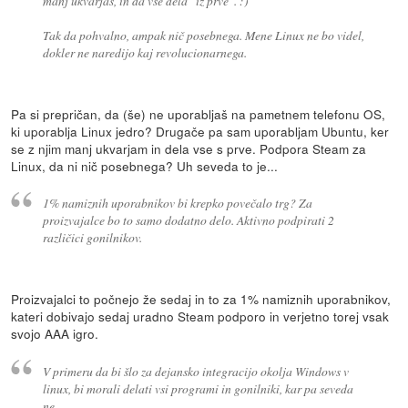
manj ukvarjaš, in da vse dela "iz prve". :)
Tak da pohvalno, ampak nič posebnega. Mene Linux ne bo videl,
dokler ne naredijo kaj revolucionarnega.
Pa si prepričan, da (še) ne uporabljaš na pametnem telefonu OS,
ki uporablja Linux jedro? Drugače pa sam uporabljam Ubuntu, ker
se z njim manj ukvarjam in dela vse s prve. Podpora Steam za
Linux, da ni nič posebnega? Uh seveda to je...
1% namiznih uporabnikov bi krepko povečalo trg? Za
proizvajalce bo to samo dodatno delo. Aktivno podpirati 2
različici gonilnikov.
Proizvajalci to počnejo že sedaj in to za 1% namiznih uporabnikov,
kateri dobivajo sedaj uradno Steam podporo in verjetno torej vsak
svojo AAA igro.
V primeru da bi šlo za dejansko integracijo okolja Windows v
linux, bi morali delati vsi programi in gonilniki, kar pa seveda
ne.