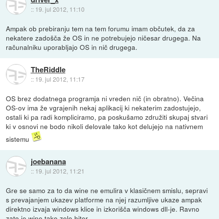
::
19. jul 2012, 11:10
Ampak ob prebiranju tem na tem forumu imam občutek, da za
nekatere zadošča že OS in ne potrebujejo ničesar drugega. Na
računalniku uporabljajo OS in nič drugega.
TheRiddle
::
19. jul 2012, 11:17
OS brez dodatnega programja ni vreden nič (in obratno). Večina
OS-ov ima že vgrajenih nekaj aplikacij ki nekaterim zadostujejo,
ostali ki pa radi kompliciramo, pa poskušamo združiti skupaj stvari
ki v osnovi ne bodo nikoli delovale tako kot delujejo na nativnem
sistemu
joebanana
::
19. jul 2012, 11:21
Gre se samo za to da wine ne emulira v klasičnem smislu, sepravi
s prevajanjem ukazev platforme na njej razumljive ukaze ampak
direktno izvaja windows klice in izkorišča windows dll-je. Ravno
zato je wine tako zelo hiter.