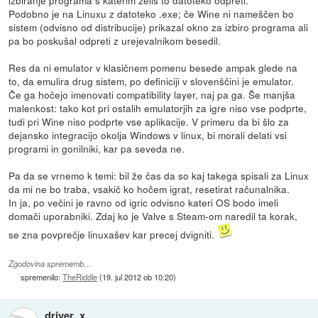
Podobno je na Linuxu z datoteko .exe; če Wine ni nameščen bo
sistem (odvisno od distribucije) prikazal okno za izbiro programa ali
pa bo poskušal odpreti z urejevalnikom besedil.
Res da ni emulator v klasičnem pomenu besede ampak glede na
to, da emulira drug sistem, po definiciji v slovenščini je emulator.
Če ga hočejo imenovati compatibility layer, naj pa ga. Še manjša
malenkost: tako kot pri ostalih emulatorjih za igre niso vse podprte,
tudi pri Wine niso podprte vse aplikacije. V primeru da bi šlo za
dejansko integracijo okolja Windows v linux, bi morali delati vsi
programi in gonilniki, kar pa seveda ne.
Pa da se vrnemo k temi: bil že čas da so kaj takega spisali za Linux
da mi ne bo traba, vsakič ko hočem igrat, resetirat računalnika.
In ja, po večini je ravno od igric odvisno kateri OS bodo imeli
domači uporabniki. Zdaj ko je Valve s Steam-om naredil ta korak,
se zna povprečje linuxašev kar precej dvigniti.
Zgodovina sprememb…
spremenilo:
TheRiddle
(
19. jul 2012 ob 10:20
)
driver_x