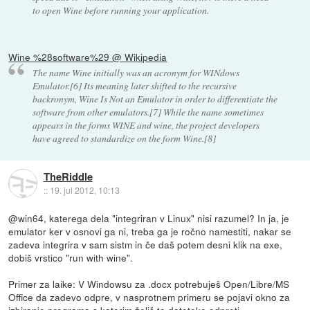
to open Wine before running your application.
Wine %28software%29 @ Wikipedia
The name Wine initially was an acronym for WINdows
Emulator.[6] Its meaning later shifted to the recursive
backronym, Wine Is Not an Emulator in order to differentiate the
software from other emulators.[7] While the name sometimes
appears in the forms WINE and wine, the project developers
have agreed to standardize on the form Wine.[8]
TheRiddle
::
19. jul 2012, 10:13
@win64, katerega dela "integriran v Linux" nisi razumel? In ja, je
emulator ker v osnovi ga ni, treba ga je ročno namestiti, nakar se
zadeva integrira v sam sistm in če daš potem desni klik na exe,
dobiš vrstico "run with wine".
Primer za laike: V Windowsu za .docx potrebuješ Open/Libre/MS
Office da zadevo odpre, v nasprotnem primeru se pojavi okno za
izbiranje programa s katerim želiš to datoteko odpreti.