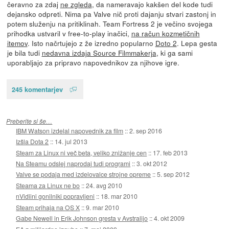
čeravno za zdaj
ne zgleda
, da nameravajo kakšen del kode tudi
dejansko odpreti. Nima pa Valve nič proti dajanju stvari zastonj in
potem služenju na pritiklinah. Team Fortress 2 je večino svojega
prihodka ustvaril v free-to-play inačici,
na račun kozmetičnih
itemov
. Isto načrtujejo z že izredno popularno
Doto 2
. Lepa gesta
je bila tudi
nedavna izdaja Source Filmmakerja
, ki ga sami
uporabljajo za pripravo napovednikov za njihove igre.
245 komentarjev
Preberite si še…
IBM Watson izdelal napovednik za film
::
2. sep 2016
Izšla Dota 2
::
14. jul 2013
Steam za Linux ni več beta, veliko znižanje cen
::
17. feb 2013
Na Steamu odslej naprodaj tudi programi
::
3. okt 2012
Valve se podaja med izdelovalce strojne opreme
::
5. sep 2012
Steama za Linux ne bo
::
24. avg 2010
nVidiini gonilniki popravljeni
::
18. mar 2010
Steam prihaja na OS X
::
9. mar 2010
Gabe Newell in Erik Johnson gresta v Avstralijo
::
4. okt 2009