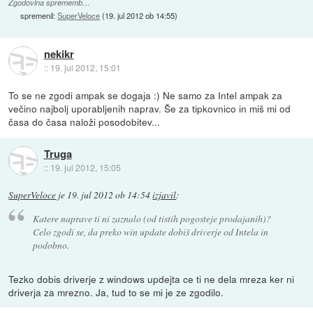
Zgodovina sprememb…
spremenil:
SuperVeloce
(
19. jul 2012 ob 14:55
)
nekikr
::
19. jul 2012, 15:01
To se ne zgodi ampak se dogaja :) Ne samo za Intel ampak za
večino najbolj uporabljenih naprav. Še za tipkovnico in miš mi od
časa do časa naloži posodobitev...
Truga
::
19. jul 2012, 15:05
SuperVeloce
je
19. jul 2012 ob 14:54
izjavil
:
Katere naprave ti ni zaznalo (od tistih pogosteje prodajanih)?
Celo zgodi se, da preko win update dobiš driverje od Intela in
podobno.
Tezko dobis driverje z windows updejta ce ti ne dela mreza ker ni
driverja za mrezno. Ja, tud to se mi je ze zgodilo.