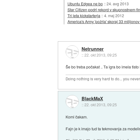
Ubuntu Edgea ne bo
::
24. avg 2013
Star Citizen podrl rekord v skupnostnem fi
Tri leta kickstarterja
::
4. maj 2012
America's Army 'požrla' skoraj 33 milijonov
Netrunner
::
22. okt 2013, 09:25
Še bo treba počakat .. Ta igra bo imela tisto 
Doing nothing is very hard to do... you neve
BlackMaX
::
22. okt 2013, 09:25
Komi čakam.
Fajn je k imajo tud ta tekmovanja za model