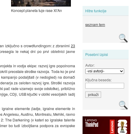
Koncept planeta tuje rase Xi'An
Hitre funkcije
seznam tem
iran izključno s crowdfundingom: z zbranimi
23
resegla le nekaj dni po prvi obletnici javne
Posebni izpisi
Avtor:
projekta in vodja ekipe: razvoj igre popolnoma
pokrili preostale stroške razvoja. Toda ko je prvi
ing kampanjo podaljšati (v nedogled) na domači
Ključna beseda:
denarja za celoten razvoj igre. Stroški razvoja
 (ki pač rade vzamejo svoje odstotke), približno
jige, CDji, USB ključki v obliki vesoljskih ladij
e igralne elemente (ladje, igralne elemente in
Los Angelesu, Austinu, Montrealu, Mehiki, ravno
 2: The Darkening (v kateri so igralske talente
čimer bo tudi izboljšana podpora za evropske