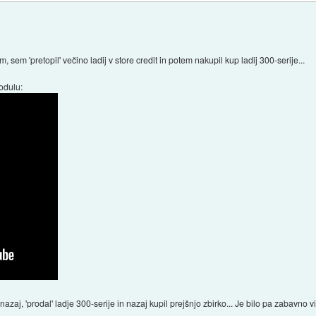
 sem 'pretopil' večino ladij v store credit in potem nakupil kup ladij 300-serije...
odulu:
zaj, 'prodal' ladje 300-serije in nazaj kupil prejšnjo zbirko... Je bilo pa zabavno vi