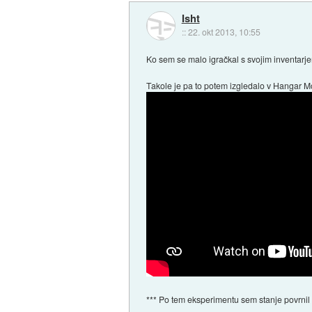
Isht
::
22. okt 2013, 10:55
Ko sem se malo igračkal s svojim inventarjem,
Takole je pa to potem izgledalo v Hangar M
*** Po tem eksperimentu sem stanje povrnil na