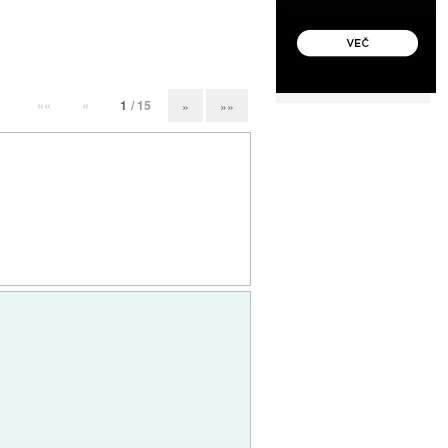
««
«
1
/ 15
»
»»