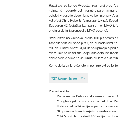
Razvijalci so konec Avgusta izdali prvi pred-Alf
najmanjših podrobnosti, trenutno pa v hangarju z
poleteti v vesolje decembra, ko bo izšel prvi Alf
kot pravi Chris Roberts, 'zares zahtevna'). Seved
Squadron 42 (vojaška kampanja), ter MMO igro 
enoigralski igri, prenesel v MMO vesolje).
Star Citizen bo vseboval preko 100 planetarnih s
zasedli: nekateri bodo pirati, drugi bodo lovci na 
milijon. Glavni strežniki, ki jih bo upravljalo po
sveta. Ker so vesoljske ladje tako detajlno izde
dobro število sličic na sekundo pri igralcih samih
Ker je do izida igre še leto in pol, projekt pa je 
727 komentarjev
Preberite si še…
Pametne ure Pebble čisto zares oživele
::
Google odprl izvorno kodo pametnih ur Pe
Ustanovitelj Wikipedije zoper lažne novice
Skupnostno financiranje in povratek stare 
GTA V prvi dan zaslužil 800 milijonov dola