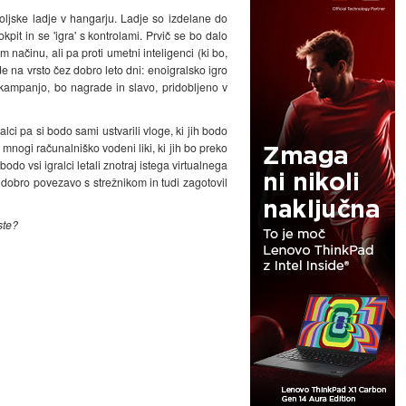
soljske ladje v hangarju. Ladje so izdelane do
it in se 'igra' s kontrolami. Prvič se bo dalo
 načinu, ali pa proti umetni inteligenci (ki bo,
e na vrsto čez dobro leto dni: enoigralsko igro
kampanjo, bo nagrade in slavo, pridobljeno v
ci pa si bodo sami ustvarili vloge, ki jih bodo
di mnogi računalniško vodeni liki, ki jih bo preko
odo vsi igralci letali znotraj istega virtualnega
j dobro povezavo s strežnikom in tudi zagotovil
ste?