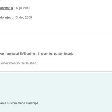
nanciranju
::
6. jul 2013
 dolarjev
::
13. dec 2009
kar manjka pri EVE online .. in sicer first person letenje
r know when you're finished.
iranje custom made starships.