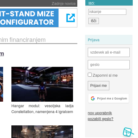
Išči:
Zadnje novice
tnim financiranjem
Prijava
em
Zapomni si me
Hangar modul: vesoljska ladja
Constellation, namenjena 4 igralcem
nov uporabnik
pozabili geslo?