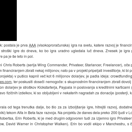
k: postala je prva
AAA
(visokoproračunska) igra na svetu, katere razvoj je financ
i stroški igre do dneva, ko bo igra uradno ugledala luč dneva. Znesek je igra p
 pa je še leto in pol.
rni Chris Roberts (serija Wing Commander, Privateer, Starlancer, Freelancer), oče 
 financiranjem zbrati nekaj milijonov, nato pa v projekt pripeljati investitorje, ki bi 
projekta) v pušico kapnil več kot 6 milijonov dolarjev, je padla ideja: crowdfund
ies.com
, ter poskusiti doseči nemogoče: s skupnostnim financiranjem zbrati dovolj 
ijon dolarjev je stroškov Kickstarterja, Paypala in poslovanja s kreditnimi karticami
avo fizičnih izdelkov, ki so obljubljeni v nekaterih nagradah za donacije (posterji, kn
a od tega trenutka dalje, bo šlo za za izboljšanje igre, hitrejši razvoj, dodatn
žniki) tekom Alfa in Beta faze razvoja. Na projektu že danes dela preko 200 ljudi v 
 Robertsa, Erin Roberts, ki je med drugim odgovoren tudi za izjemno igro Privateer
ow, David Warner in Christopher Walken). Erin bo vodil ekipo v Manchestru, s 