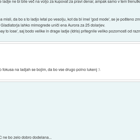
re ladje ne bi bile več na voljo za kupovat za pravi denar, ampak samo v tem trenu
 pa misli, da bo s to ladjo letal po vesolju, kot da bi imel 'god mode', se je pošteno 
a Gladiatorja lahko mimogrede uniči ena Aurora za 25 dolarjev.
pay to lose', saj bodo velike in drage ladje (Idris) pritegnile veliko pozornosti od raz
o fokusa na ladjah se bojim, da bo vse drugo polno lukenj :\
SC ne bo zelo dobro dodelana...