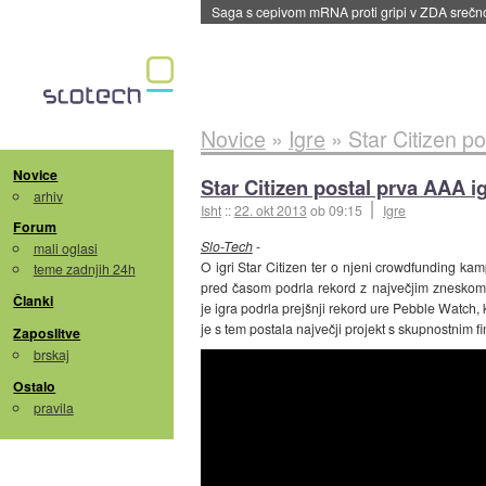
BMW v vozilih začel predvajati reklame
::
dane
Novice
»
Igre
»
Star Citizen p
Novice
Star Citizen postal prva AAA i
arhiv
Isht
::
22. okt 2013
ob 09:15
Igre
Forum
Slo-Tech
-
mali oglasi
O igri Star Citizen ter o njeni crowdfunding ka
teme zadnjih 24h
pred časom podrla rekord z največjim zneskom,
Članki
je igra podrla prejšnji rekord ure Pebble Watch, 
je s tem postala največji projekt s skupnostnim 
Zaposlitve
brskaj
Ostalo
pravila