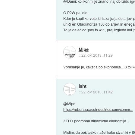
@Dami: kolikor mi je znano, naj ob izidu ig
O P2W pa tole:
Kdor je kupil korveto Idris za jurja dolarjev,
uniči en Gladiator za 150 dolarjev. In eneg
To je daleč od 'pay to win', prej izgleda kot '
Mipe
::
22. okt 2013, 11:29
Vprašanje je, kakšna bo ekonomija... S tolik
Isht
::
22. okt 2013, 11:42
@Mipe:
https://robertsspaceindustries.com/comm...
ZELO podrobna dinamična ekonomija...
Mislim, da boš težko našel kako stvar, ki v 