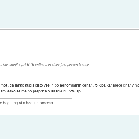
to kar manjka pri EVE online .. in sicer first person letenje
moti, da lahko kupiš čisto vse in po nenormalnih cenah, folk pa kar meče dnar v m
sam težko se me bo prepričalo da tole ni P2W špil.
he begining of a healing process.