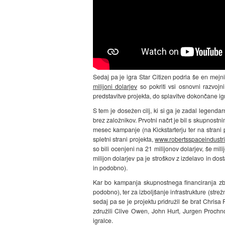
Sedaj pa je igra Star Citizen podrla še en mejni
milijoni dolarjev
so pokriti vsi osnovni razvojn
predstavitve projekta, do splavitve dokončane igre
S tem je dosežen cilj, ki si ga je zadal legenda
brez založnikov. Prvotni načrt je bil s skupnostnim
mesec kampanje (na Kickstarterju ter na strani 
spletni strani projekta,
www.robertsspaceindustr
so bili ocenjeni na 21 milijonov dolarjev, še mil
milijon dolarjev pa je stroškov z izdelavo in dost
in podobno).
Kar bo kampanja skupnostnega financiranja zbral
podobno), ter za izboljšanje infrastrukture (stre
sedaj pa se je projektu pridružil še brat Chrisa
združili Clive Owen, John Hurt, Jurgen Prochn
igralce.