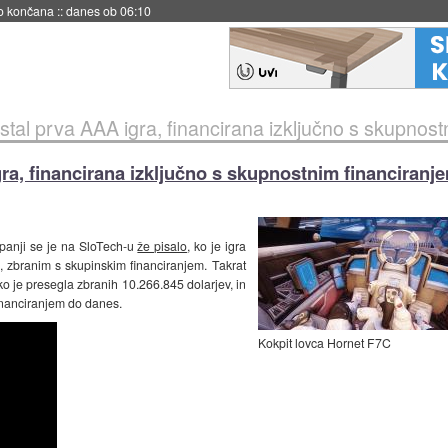
s ob 06:09
ostal prva AAA igra, financirana izključno s skupnos
gra, financirana izključno s skupnostnim financiranj
mpanji se je na SloTech-u
že pisalo
, ko je igra
 zbranim s skupinskim financiranjem. Takrat
ko je presegla zbranih 10.266.845 dolarjev, in
financiranjem do danes.
Kokpit lovca Hornet F7C