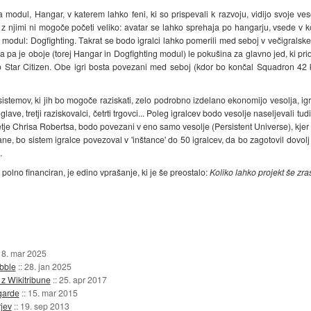
a modul, Hangar, v katerem lahko feni, ki so prispevali k razvoju, vidijo svoje ve
 njimi ni mogoče početi veliko: avatar se lahko sprehaja po hangarju, vsede v kokp
a modul: Dogfighting. Takrat se bodo igralci lahko pomerili med seboj v večigralskem
a pa je oboje (torej Hangar in Dogfighting modul) le pokušina za glavno jed, ki prid
Star Citizen. Obe igri bosta povezani med seboj (kdor bo končal Squadron 42 
istemov, ki jih bo mogoče raziskati, zelo podrobno izdelano ekonomijo vesolja, igral
glave, tretji raziskovalci, četrti trgovci... Poleg igralcev bodo vesolje naseljevali tu
djetje Chrisa Robertsa, bodo povezani v eno samo vesolje (Persistent Universe), kjer b
lane, bo sistem igralce povezoval v 'inštance' do 50 igralcev, da bo zagotovil dovol
.
že polno financiran, je edino vprašanje, ki je še preostalo:
Koliko lahko projekt še zra
18. mar 2025
bble
::
28. jan 2025
 z Wikitribune
::
25. apr 2017
garde
::
15. mar 2015
rjev
::
19. sep 2013