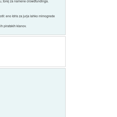
tku, torej za namene crowdfundinga.
zmotil: eno Idris za jurja lahko mimogrede
nih piratskih klanov.