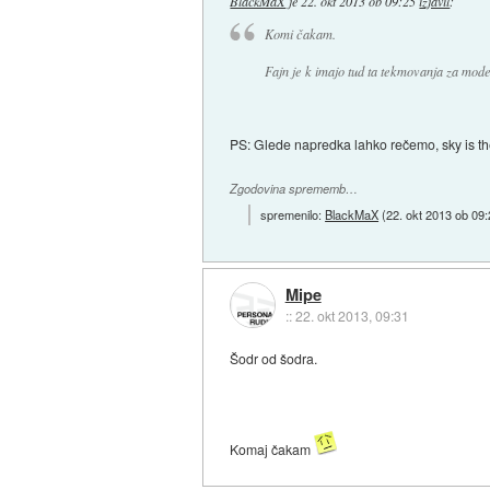
BlackMaX
je
22. okt 2013 ob 09:25
izjavil
:
Komi čakam.
Fajn je k imajo tud ta tekmovanja za mode
PS: Glede napredka lahko rečemo, sky is the
Zgodovina sprememb…
spremenilo:
BlackMaX
(
22. okt 2013 ob 09
Mipe
::
22. okt 2013, 09:31
Šodr od šodra.
Komaj čakam