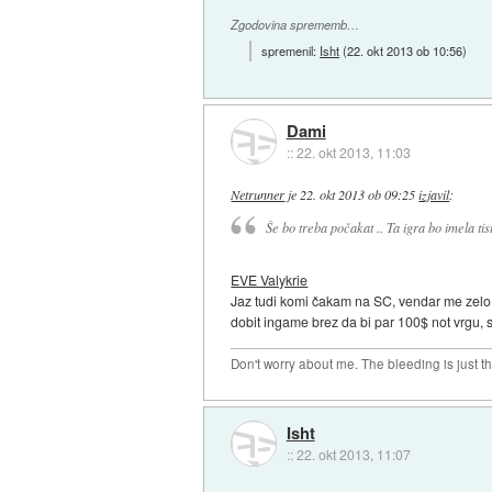
Zgodovina sprememb…
spremenil:
Isht
(
22. okt 2013 ob 10:56
)
Dami
::
22. okt 2013, 11:03
Netrunner
je
22. okt 2013 ob 09:25
izjavil
:
Še bo treba počakat .. Ta igra bo imela tis
EVE Valykrie
Jaz tudi komi čakam na SC, vendar me zelo 
dobit ingame brez da bi par 100$ not vrgu, 
Don't worry about me. The bleeding is just t
Isht
::
22. okt 2013, 11:07