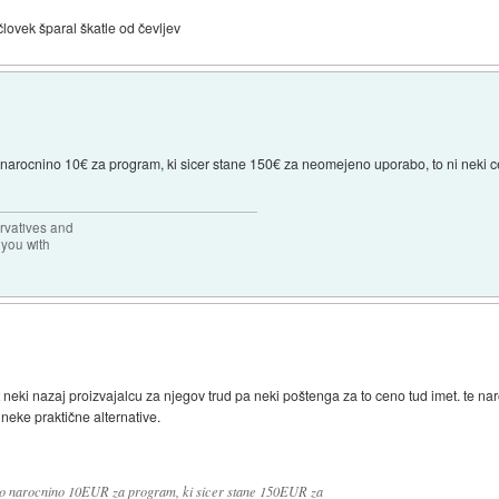
 človek šparal škatle od čevljev
arocnino 10€ za program, ki sicer stane 150€ za neomejeno uporabo, to ni neki ce
rvatives and
 you with
neki nazaj proizvajalcu za njegov trud pa neki poštenga za to ceno tud imet. te na
neke praktične alternative.
no narocnino 10EUR za program, ki sicer stane 150EUR za