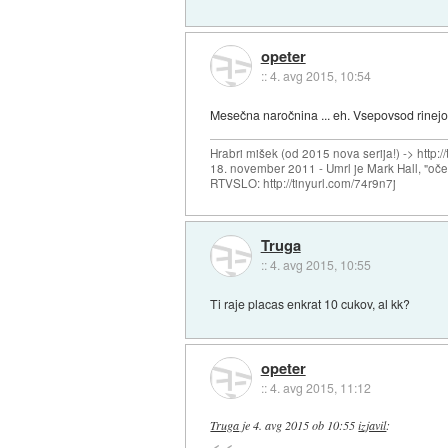
opeter
::
4. avg 2015, 10:54
Mesečna naročnina ... eh. Vsepovsod rinejo 
Hrabri mišek (od 2015 nova serija!) -> http:/
18. november 2011 - Umrl je Mark Hall, "oč
RTVSLO: http://tinyurl.com/74r9n7j
Truga
::
4. avg 2015, 10:55
Ti raje placas enkrat 10 cukov, al kk?
opeter
::
4. avg 2015, 11:12
Truga
je
4. avg 2015 ob 10:55
izjavil
: