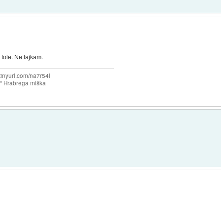
tole. Ne lajkam.
/tinyurl.com/na7r54l
e" Hrabrega miška