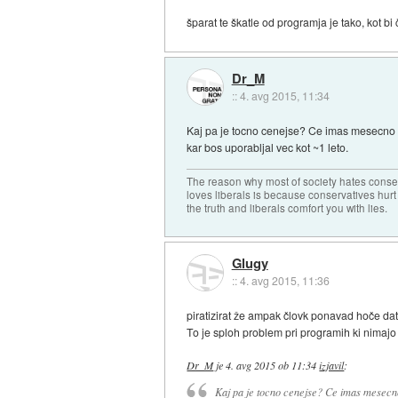
šparat te škatle od programja je tako, kot bi
Dr_M
::
4. avg 2015, 11:34
Kaj pa je tocno cenejse? Ce imas mesecno n
kar bos uporabljal vec kot ~1 leto.
The reason why most of society hates conse
loves liberals is because conservatives hurt
the truth and liberals comfort you with lies.
Glugy
::
4. avg 2015, 11:36
piratizirat že ampak človk ponavad hoče dat 
To je sploh problem pri programih ki nimajo 
Dr_M
je
4. avg 2015 ob 11:34
izjavil
:
Kaj pa je tocno cenejse? Ce imas mesec