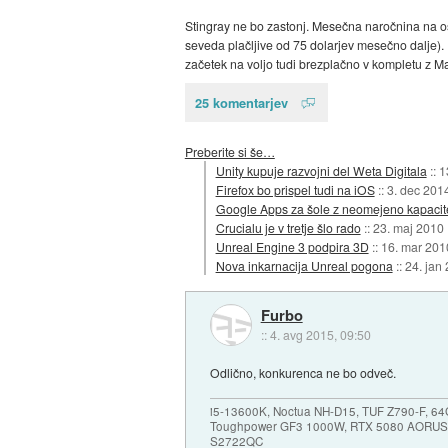
Stingray ne bo zastonj. Mesečna naročnina na os
seveda plačljive od 75 dolarjev mesečno dalje).
začetek na voljo tudi brezplačno v kompletu z Ma
25 komentarjev
Preberite si še…
Unity kupuje razvojni del Weta Digitala
::
1
Firefox bo prispel tudi na iOS
::
3. dec 201
Google Apps za šole z neomejeno kapacit
Crucialu je v tretje šlo rado
::
23. maj 2010
Unreal Engine 3 podpira 3D
::
16. mar 201
Nova inkarnacija Unreal pogona
::
24. jan
Furbo
::
4. avg 2015, 09:50
Odlično, konkurenca ne bo odveč.
i5-13600K, Noctua NH-D15, TUF Z790-F, 
Toughpower GF3 1000W, RTX 5080 AORUS
S2722QC