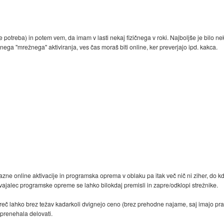
 potreba) in potem vem, da imam v lasti nekaj fizičnega v roki. Najboljše je bilo nekda
nega "mrežnega" aktiviranja, ves čas moraš biti online, ker preverjajo ipd. kakca.
 razne online aktivacije in programska oprema v oblaku pa itak več nič ni ziher, do k
roizvajalec programske opreme se lahko bilokdaj premisli in zapre/odklopi strežnike.
mreč lahko brez težav kadarkoli dvignejo ceno (brez prehodne najame, saj imajo pr
prenehala delovati.