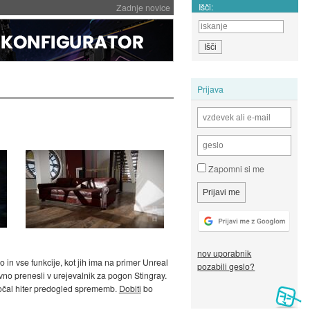
Išči:
Zadnje novice
Prijava
Zapomni si me
nov uporabnik
 in vse funkcije, kot jih ima na primer Unreal
pozabili geslo?
no prenesli v urejevalnik za pogon Stingray.
ogočal hiter predogled sprememb.
Dobiti
bo