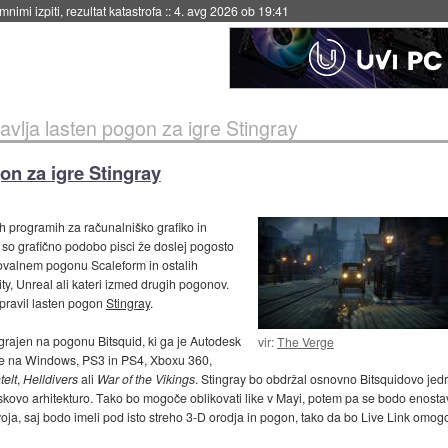
nimi izpiti, rezultat katastrofa
::
4. avg 2026 ob 19:41
avlja lasten pogon za igre Stingray
on za igre Stingray
h programih za računalniško grafiko in
 so grafično podobo pisci že doslej pogosto
isovalnem pogonu Scaleform in ostalih
ty, Unreal ali kateri izmed drugih pogonov.
ipravil lasten pogon
Stingray
.
zgrajen na pogonu Bitsquid, ki ga je Autodesk
vir:
The Verge
eče na Windows, PS3 in PS4, Xboxu 360,
elt
,
Helldivers
ali
War of the Vikings
. Stingray bo obdržal osnovno Bitsquidovo jedro
kovo arhitekturo. Tako bo mogoče oblikovati like v Mayi, potem pa se bodo enostav
voja, saj bodo imeli pod isto streho 3-D orodja in pogon, tako da bo Live Link om