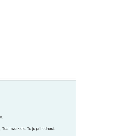
o.
, Teamwork etc. To je prihodnost.