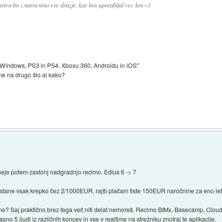
stvo bo z narocnino vse drazje, kar bos uporabljal vec kot ~1
na Windows, PS3 in PS4, Xboxu 360, Androidu in iOS"
rme na drugo šlo al kako?
je potem zastonj nadgradnjo recimo. Edius 6 -> 7
i stane vsak krepko čez 2/1000EUR, rajši plačam tiste 150EUR naročnine za eno let
ine? Saj praktično brez tega več niti delat nemoreš. Recimo BIMx, Basecamp, Cloud
o 5 ljudi iz različnih koncev in vse v realtime na strežniku znotraj te aplikacije.