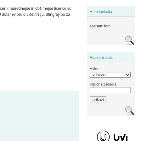
ačen (naprednejše in obširnejše licence so
Hitre funkcije
dolarjev bruto v četrtletju. Stingray bo za
seznam tem
Posebni izpisi
Avtor:
Ključna beseda: