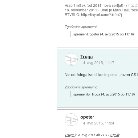
Hrabri mišek (od 2015 nova serija!) -> http:/
18. november 2011 - Umrl je Mark Hall, "oč
RTVSLO: http://tinyurl.com/74r9n7j
Zgodovina sprememb…
spremenil:
opeter
(
4. avg 2015 ob 11:16
)
Truga
::
4. avg 2015, 11:17
Nic od tistega kar si tamle pejstu, razen CS1
Zgodovina sprememb…
spremenilo:
Truga
(
4. avg 2015 ob 11:18
)
opeter
::
4. avg 2015, 11:24
Truga
je
4. avg 2015 ob 11:17
izjavil
: