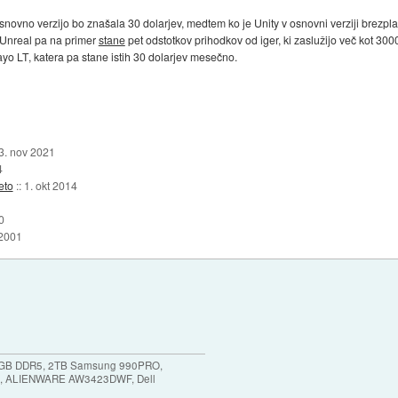
novno verzijo bo znašala 30 dolarjev, medtem ko je Unity v osnovni verziji brezpl
 Unreal pa na primer
stane
pet odstotkov prihodkov od iger, ki zaslužijo več kot 3000 
yo LT, katera pa stane istih 30 dolarjev mesečno.
3. nov 2021
4
eto
::
1. okt 2014
0
 2001
64GB DDR5, 2TB Samsung 990PRO,
, ALIENWARE AW3423DWF, Dell