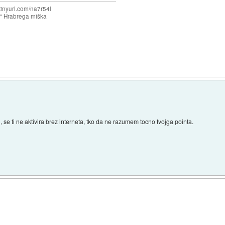
/tinyurl.com/na7r54l
e" Hrabrega miška
, se ti ne aktivira brez interneta, tko da ne razumem tocno tvojga pointa.