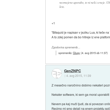
neomejeno uporabo, to ni neki ceneje. Ubi
leto.
+1
"Bitsquid je napisan v jeziku Lua, ki teče 
A to zdej pomen da bo hitreje iz ene platfo
Zgodovina sprememb…
spremenilo:
Glugy
(
4. avg 2015 ob 11:37
)
GenZNPC
::
4. avg 2015, 11:39
Z mesečno naročnino dobimo nekateri pozne
Nekater software, ki sem ga moral uporabit
Nevem pa kaj muči ljudi, da si povezan onl
Recimo mi smo delali na enem projektu sočasn