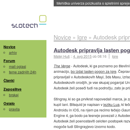
Mehiška univerza poizkusila s spletnimi sprejem
Novice
»
Igre
»
Autodesk pripr
Novice
Autodesk pripravlja lasten pog
arhiv
Matej Huš
::
4. avg 2015
ob 08:16
Igre
Forum
The Verge
- Autodesk, ki ga poznamo po številni
mali oglasi
animacijo,
bo izdal lasten pogon za igre
. Čeprav
teme zadnjih 24h
pripravljali v Autodeskovih Mayi, 3ds Maxu, izr
Članki
Autodeskovih orodjih, je vse skupaj poganjal Uni
Autodesk želi poseči tudi na področju, zato je pr
Zaposlitve
brskaj
Stingray, ki so ga prvikrat napovedali marca, je 
Ostalo
kupil lani. Bitsquid je napisan v
jeziku Lua
, ki t
pravila
Androidu in iOS, na njem pa recimo tečejo
Gaunt
Engine 4, ga bodo pa tesneje povezali z Autodes
Autodesk želi poenostaviti celoten postopek raz
mogoče tudi Stingrayjevo izvorno kodo.