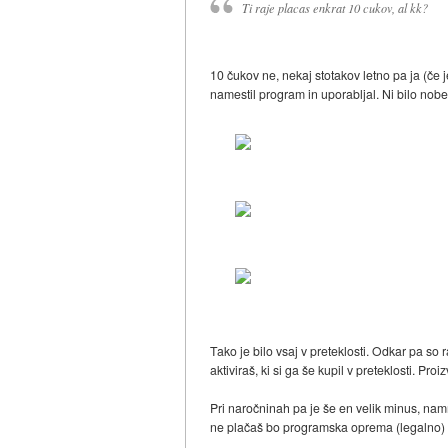
Ti raje placas enkrat 10 cukov, al kk?
10 čukov ne, nekaj stotakov letno pa ja (če je
namestil program in uporabljal. Ni bilo nobe
Tako je bilo vsaj v preteklosti. Odkar pa so
aktiviraš, ki si ga še kupil v preteklosti. P
Pri naročninah pa je še en velik minus, na
ne plačaš bo programska oprema (legalno) 