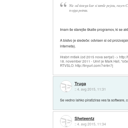
Nic od tistega kar si tamle pejstu, razen 
tvojga pointa.
Imam še starejše škatle programov, ki se akti
A bistvo je sledeče: odvisen si od proizvaj
interneta).
Hrabri mišek (od 2015 nova serija!) -> http:/
18. november 2011 - Umrl je Mark Hall, "oč
RTVSLO: http://tinyurl.com/74r9n7j
Truga
::
4. avg 2015, 11:31
Se vedno lahko piratiziras ves ta software, 
Sheteentz
::
4. avg 2015, 11:34