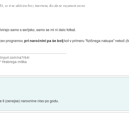
CS1, se ti ne aktivira brez interneta, tko da ne razumem tocno
virajo samo s serijsko, samo se mi ni dalo fotkat.
alcev programov,
pri naročnini pa še bolj
kot v primeru "fizičnega nakupa" nekoč (če
/tinyurl.com/na7r54l
e" Hrabrega miška
ce ti (cenejse) narocnine niso po godu.