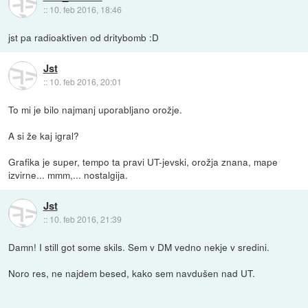
::
10. feb 2016, 18:46
jst pa radioaktiven od dritybomb :D
Jst
::
10. feb 2016, 20:01
To mi je bilo najmanj uporabljano orožje.
A si že kaj igral?
Grafika je super, tempo ta pravi UT-jevski, orožja znana, mape
izvirne... mmm,... nostalgija.
Jst
::
10. feb 2016, 21:39
Damn! I still got some skils. Sem v DM vedno nekje v sredini.
Noro res, ne najdem besed, kako sem navdušen nad UT.