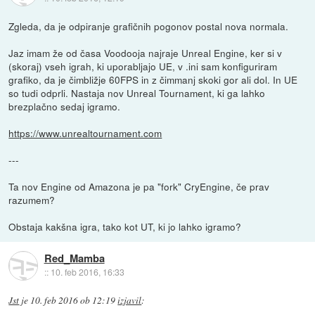
Zgleda, da je odpiranje grafičnih pogonov postal nova normala.
Jaz imam že od časa Voodooja najraje Unreal Engine, ker si v
(skoraj) vseh igrah, ki uporabljajo UE, v .ini sam konfiguriram
grafiko, da je čimbližje 60FPS in z čimmanj skoki gor ali dol. In UE
so tudi odprli. Nastaja nov Unreal Tournament, ki ga lahko
brezplačno sedaj igramo.
https://www.unrealtournament.com
---
Ta nov Engine od Amazona je pa "fork" CryEngine, če prav
razumem?
Obstaja kakšna igra, tako kot UT, ki jo lahko igramo?
Red_Mamba
::
10. feb 2016, 16:33
Jst
je
10. feb 2016 ob 12:19
izjavil
: