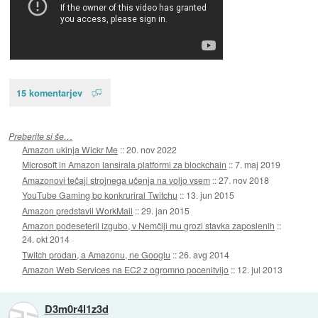
15 komentarjev
Preberite si še…
Amazon ukinja Wickr Me
::
20. nov 2022
Microsoft in Amazon lansirala platformi za blockchain
::
7. maj 2019
Amazonovi tečaji strojnega učenja na voljo vsem
::
27. nov 2018
YouTube Gaming bo konkruriral Twitchu
::
13. jun 2015
Amazon predstavil WorkMail
::
29. jan 2015
Amazon podeseteril izgubo, v Nemčiji mu grozi stavka zaposlenih
::
24. okt 2014
Twitch prodan, a Amazonu, ne Googlu
::
26. avg 2014
Amazon Web Services na EC2 z ogromno pocenitvijo
::
12. jul 2013
D3m0r4l1z3d