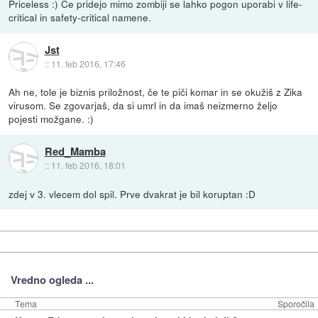
Priceless :) Ce pridejo mimo zombiji se lahko pogon uporabi v life-
critical in safety-critical namene.
Jst
::
11. feb 2016, 17:46
Ah ne, tole je biznis priložnost, če te piči komar in se okužiš z Zika
virusom. Se zgovarjaš, da si umrl in da imaš neizmerno željo
pojesti možgane. :)
Red_Mamba
::
11. feb 2016, 18:01
zdej v 3. vlecem dol spil. Prve dvakrat je bil koruptan :D
Vredno ogleda ...
Tema
Sporočila