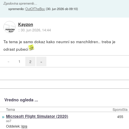
Zgodovina sprememb…
spremenilo:
OutOfTheBox
(
30. jun 2026 ob 09:10
)
Kayzon
::
30. jun 2026, 14:44
Ta tema je samo dokaz kako neumni so manchildren.. treba je
odrast pubeci
«
1
2
»
Vredno ogleda ...
Tema
Sporočila
»
Microsoft Flight Simulator (2020)
455
oo7
Oddelek:
Igre