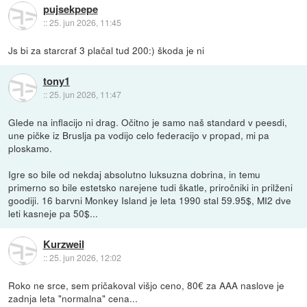
pujsekpepe
::
25. jun 2026, 11:45
Js bi za starcraf 3 plačal tud 200:) škoda je ni
tony1
::
25. jun 2026, 11:47
Glede na inflacijo ni drag. Očitno je samo naš standard v peesdi,
une pičke iz Bruslja pa vodijo celo federacijo v propad, mi pa
ploskamo.
Igre so bile od nekdaj absolutno luksuzna dobrina, in temu
primerno so bile estetsko narejene tudi škatle, priročniki in prilženi
goodiji. 16 barvni Monkey Island je leta 1990 stal 59.95$, MI2 dve
leti kasneje pa 50$...
Kurzweil
::
25. jun 2026, 12:02
Roko ne srce, sem pričakoval višjo ceno, 80€ za AAA naslove je
zadnja leta "normalna" cena...