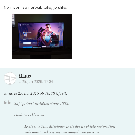
Ne nisem še naročil, tukaj je slika.
Glugy
::
25. jun 2026, 17:36
Jarno
je
25. jun 2026 ob 10:38
izjavil
:
Saj "polna" različica stane 100$.
Dodatno vključuje:
Exclusive Side Missions: Includes a vehicle restoration
side quest and a gang compound raid mission.