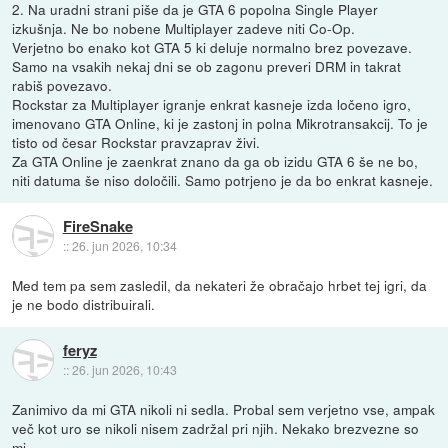
2. Na uradni strani piše da je GTA 6 popolna Single Player
izkušnja. Ne bo nobene Multiplayer zadeve niti Co-Op.
Verjetno bo enako kot GTA 5 ki deluje normalno brez povezave.
Samo na vsakih nekaj dni se ob zagonu preveri DRM in takrat
rabiš povezavo.
Rockstar za Multiplayer igranje enkrat kasneje izda ločeno igro,
imenovano GTA Online, ki je zastonj in polna Mikrotransakcij. To je
tisto od česar Rockstar pravzaprav živi.
Za GTA Online je zaenkrat znano da ga ob izidu GTA 6 še ne bo,
niti datuma še niso določili. Samo potrjeno je da bo enkrat kasneje.
FireSnake
::
26. jun 2026, 10:34
Med tem pa sem zasledil, da nekateri že obračajo hrbet tej igri, da
je ne bodo distribuirali.
feryz
::
26. jun 2026, 10:43
Zanimivo da mi GTA nikoli ni sedla. Probal sem verjetno vse, ampak
več kot uro se nikoli nisem zadržal pri njih. Nekako brezvezne so
mi.