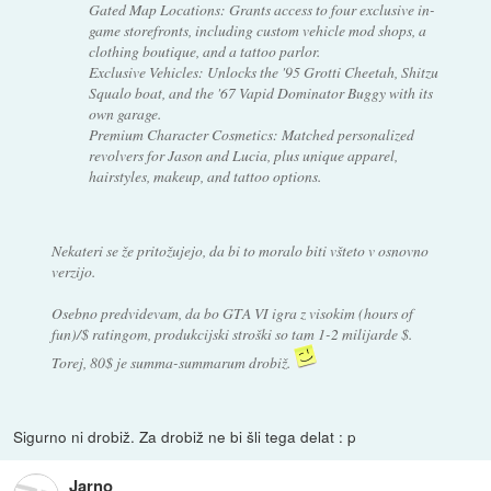
Gated Map Locations: Grants access to four exclusive in-
game storefronts, including custom vehicle mod shops, a
clothing boutique, and a tattoo parlor.
Exclusive Vehicles: Unlocks the '95 Grotti Cheetah, Shitzu
Squalo boat, and the '67 Vapid Dominator Buggy with its
own garage.
Premium Character Cosmetics: Matched personalized
revolvers for Jason and Lucia, plus unique apparel,
hairstyles, makeup, and tattoo options.
Nekateri se že pritožujejo, da bi to moralo biti všteto v osnovno
verzijo.
Osebno predvidevam, da bo GTA VI igra z visokim (hours of
fun)/$ ratingom, produkcijski stroški so tam 1-2 milijarde $.
Torej, 80$ je summa-summarum drobiž.
Sigurno ni drobiž. Za drobiž ne bi šli tega delat : p
Jarno