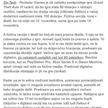
- Rockstar Games je ob začetku predprodaje igre
Slo-Tech
Grand
razkril, da bo igra stala 80 dolarjev v običajni
Theft Auto VI
različici, medtem ko bo dražja verzija (
) z nekaj
Ultimate Edition
dodatnimi vsebinami stala 100 dolarjev. Fizična verzija, torej v
škatli, bo na voljo od 12. novembra, sama igra pa izide 19.
novembra.
A fizična verzija v škatli bo bolj ali manj prazna škatla. V njej ne bo
nobenega ploščka z igro, temveč zgolj koda za prenos s spleta. To
je slaba novica za vse kupce, ki bi si res želeli lastiti igro, ne le
licence za igranje, ter tudi za dolgoročno hranjenje, predvsem pa
vzpostavlja škodljiv zgled. Večina iger se sicer že danes proda
digitalno,
po nekaterih podatkih več kot 90 odstotkov
. Številne
konzole, kot so PlayStation Pro, Xbox Series S in Steam Machine,
sploh nimajo več reže za fizične medije. Prednosti digitalne
distribucije obstajajo in jih ne gre zanikati.
Kadar pa je to edina možnost lastništva, postanejo pomanjkljivosti
izrazitejše. Iger ni mogoče enostavno prodati naprej, posoditi ali
kako drugače deliti. Predvsem pa smo prepuščeni muham
založnika, ki lahko svoje strežnike kadarkoli ugasne. Rabljene igre
pa očitno čez 10 let na bolšjem sejmu ne bo mogoče kupiti.
Izključno v digitalni verziji sta na primer izšli tudi
Fallout 4
and
za Nintendov Switch
Anniversary Edition
Skyrim Anniversary