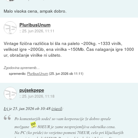
Malo visoka cena, ampak dobro.
PluribusUnum
::
25. jun 2026, 11:11
Vintage fizična različica bi šla na paleto ~200kg. ~1333 vinilk,
velikost igre ~200Gb, ena vinilka ~150Mb. Čas nalaganja igre 1000
ur, obračanje vinilke ni ušteto.
Zgodovina sprememb…
spremenilo:
PluribusUnum
(
25. jun 2026 ob 11:11
)
pujsekpepe
::
25. jun 2026, 11:18
Izi
je
25. jun 2026 ob 10:48
izjavil
:
Po komentarjih sodeč so vam korporacije že dobro sprale
možgane
80EUR je zame nesprejemljiva oderuška cena.
Na PC (ko pride) to verjetno pomeni 70EUR, celo pri ključkarjih