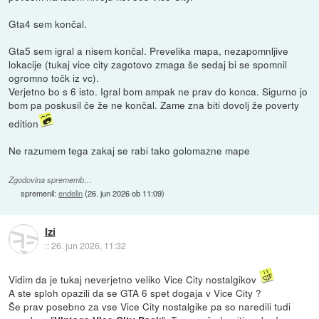
Gta4 sem končal.
Gta5 sem igral a nisem končal. Prevelika mapa, nezapomnljive
lokacije (tukaj vice city zagotovo zmaga še sedaj bi se spomnil
ogromno točk iz vc).
Verjetno bo s 6 isto. Igral bom ampak ne prav do konca. Sigurno jo
bom pa poskusil če že ne končal. Zame zna biti dovolj že poverty
edition
Ne razumem tega zakaj se rabi tako golomazne mape
Zgodovina sprememb…
spremenil:
endelin
(
26. jun 2026 ob 11:09
)
Izi
::
26. jun 2026, 11:32
Vidim da je tukaj neverjetno veliko Vice City nostalgikov
A ste sploh opazili da se GTA 6 spet dogaja v Vice City ?
Še prav posebno za vse Vice City nostalgike pa so naredili tudi