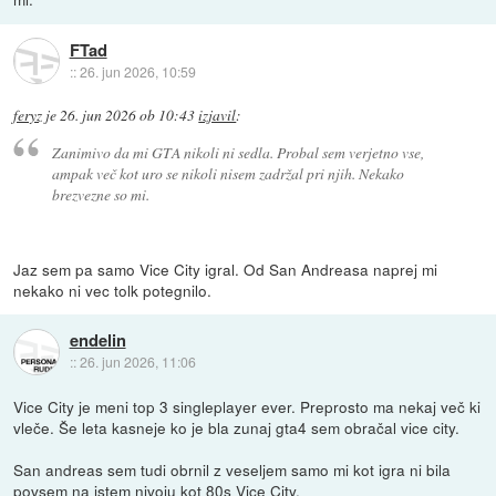
FTad
::
26. jun 2026, 10:59
feryz
je
26. jun 2026 ob 10:43
izjavil
:
Zanimivo da mi GTA nikoli ni sedla. Probal sem verjetno vse,
ampak več kot uro se nikoli nisem zadržal pri njih. Nekako
brezvezne so mi.
Jaz sem pa samo Vice City igral. Od San Andreasa naprej mi
nekako ni vec tolk potegnilo.
endelin
::
26. jun 2026, 11:06
Vice City je meni top 3 singleplayer ever. Preprosto ma nekaj več ki
vleče. Še leta kasneje ko je bla zunaj gta4 sem obračal vice city.
San andreas sem tudi obrnil z veseljem samo mi kot igra ni bila
povsem na istem nivoju kot 80s Vice City.