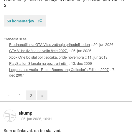
2.
58 komentarjev
Preberite si še…
Prednaročila za GTA VI se začnejo prihodnji teden
::
20. jun 2026
GTA VI bo fizično na voljo šele 2027.
::
26. jan 2026
Xbox One bo stal pol tisočaka, pride novembra
::
11. jun 2013
PlayStation 3 kmalu na pozitivni ničli
::
13. dec 2009
Legenda se vrača - Razer Boomslang Collector's Edition 2007
::
7.
dec 2007
«
1
2
»
skumpl
::
25. jun 2026, 10:31
Sem pričakoval, da bo stal več.