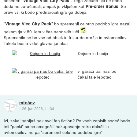
poseben "
". Tega začudo niti ne bodo
Vintage Vice City Pack
dodatno zaračunali, ampak je vključen kot
. Se
Pre-order Bonus
pravi vsi ki bodo prednaročili igro ga dobijo.
"
" bo spremenil celotno podobo igre nazaj
Vintage Vice City Pack
nekam tja v 80. leta v čas neonskih luči
Spremenilo se bo vse od oblek in frizur do orožja in avtomobilov.
Takole bosta videt glavna junaka:
Đejson in Lucija
v garaži pa nas bo
čakal tale lepotec
mtošev
::
26. jun 2026, 11:34
Izi, zakaj nabijaš nek svoj fan fiction? Po vseh zapisih sodeč bodo
teli "packi" samo omogočili nakupovanje retro oblačil in
avtomobilov, ne pa "spremenil celotno podobo igre".