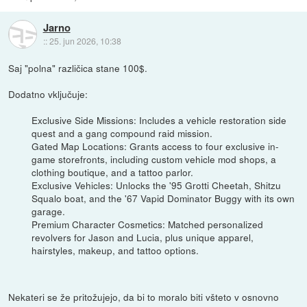
Jarno
::
25. jun 2026, 10:38
Saj "polna" različica stane 100$.
Dodatno vključuje:
Exclusive Side Missions: Includes a vehicle restoration side
quest and a gang compound raid mission.
Gated Map Locations: Grants access to four exclusive in-
game storefronts, including custom vehicle mod shops, a
clothing boutique, and a tattoo parlor.
Exclusive Vehicles: Unlocks the '95 Grotti Cheetah, Shitzu
Squalo boat, and the '67 Vapid Dominator Buggy with its own
garage.
Premium Character Cosmetics: Matched personalized
revolvers for Jason and Lucia, plus unique apparel,
hairstyles, makeup, and tattoo options.
Nekateri se že pritožujejo, da bi to moralo biti všteto v osnovno