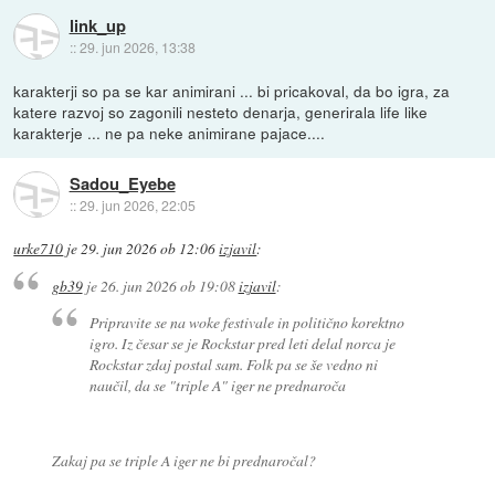
link_up
::
29. jun 2026, 13:38
karakterji so pa se kar animirani ... bi pricakoval, da bo igra, za
katere razvoj so zagonili nesteto denarja, generirala life like
karakterje ... ne pa neke animirane pajace....
Sadou_Eyebe
::
29. jun 2026, 22:05
urke710
je
29. jun 2026 ob 12:06
izjavil
:
gb39
je
26. jun 2026 ob 19:08
izjavil
:
Pripravite se na woke festivale in politično korektno
igro. Iz česar se je Rockstar pred leti delal norca je
Rockstar zdaj postal sam. Folk pa se še vedno ni
naučil, da se "triple A" iger ne prednaroča
Zakaj pa se triple A iger ne bi prednaročal?