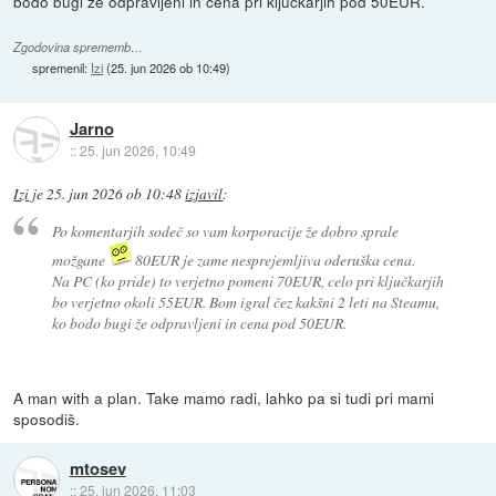
bodo bugi že odpravljeni in cena pri ključkarjih pod 50EUR.
Zgodovina sprememb…
spremenil:
Izi
(
25. jun 2026 ob 10:49
)
Jarno
::
25. jun 2026, 10:49
Izi
je
25. jun 2026 ob 10:48
izjavil
:
Po komentarjih sodeč so vam korporacije že dobro sprale
možgane
80EUR je zame nesprejemljiva oderuška cena.
Na PC (ko pride) to verjetno pomeni 70EUR, celo pri ključkarjih
bo verjetno okoli 55EUR. Bom igral čez kakšni 2 leti na Steamu,
ko bodo bugi že odpravljeni in cena pod 50EUR.
A man with a plan. Take mamo radi, lahko pa si tudi pri mami
sposodiš.
mtosev
::
25. jun 2026, 11:03