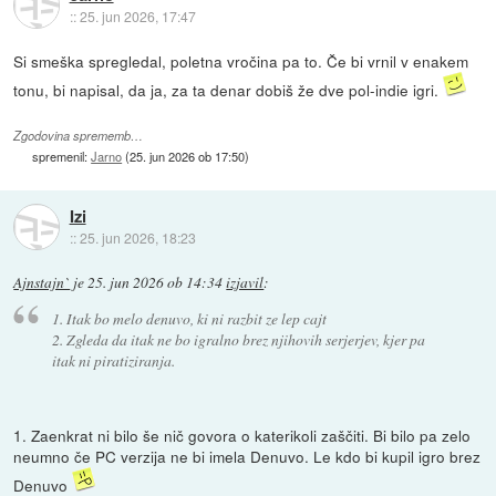
::
25. jun 2026, 17:47
Si smeška spregledal, poletna vročina pa to. Če bi vrnil v enakem
tonu, bi napisal, da ja, za ta denar dobiš že dve pol-indie igri.
Zgodovina sprememb…
spremenil:
Jarno
(
25. jun 2026 ob 17:50
)
Izi
::
25. jun 2026, 18:23
Ajnstajn`
je
25. jun 2026 ob 14:34
izjavil
:
1. Itak bo melo denuvo, ki ni razbit ze lep cajt
2. Zgleda da itak ne bo igralno brez njihovih serjerjev, kjer pa
itak ni piratiziranja.
1. Zaenkrat ni bilo še nič govora o katerikoli zaščiti. Bi bilo pa zelo
neumno če PC verzija ne bi imela Denuvo. Le kdo bi kupil igro brez
Denuvo