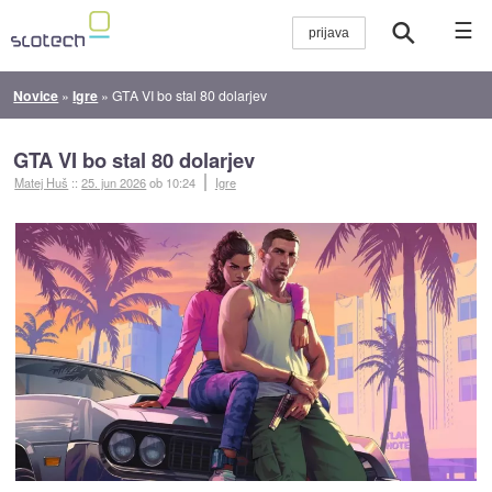
☰
Novice
»
Igre
»
GTA VI bo stal 80 dolarjev
GTA VI bo stal 80 dolarjev
Matej Huš
::
25. jun 2026
ob 10:24
Igre