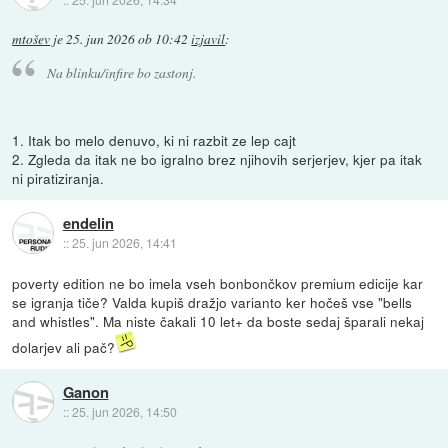
mtošev
je
25. jun 2026 ob 10:42
izjavil
:
Na blinku/infire bo zastonj.
1. Itak bo melo denuvo, ki ni razbit ze lep cajt
2. Zgleda da itak ne bo igralno brez njihovih serjerjev, kjer pa itak
ni piratiziranja.
endelin
::
25. jun 2026, 14:41
poverty edition ne bo imela vseh bonbončkov premium edicije kar
se igranja tiče? Valda kupiš dražjo varianto ker hočeš vse "bells
and whistles". Ma niste čakali 10 let+ da boste sedaj šparali nekaj
dolarjev ali pač?
Ganon
::
25. jun 2026, 14:50