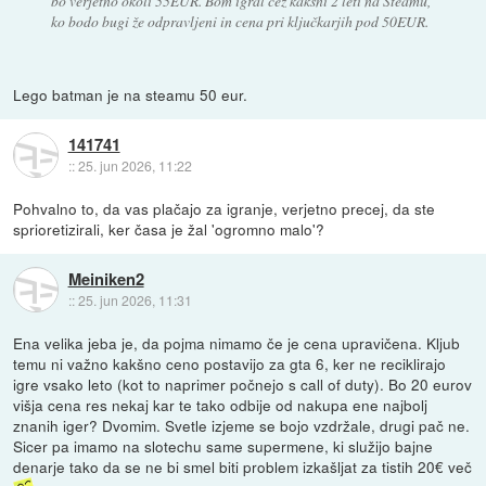
bo verjetno okoli 55EUR. Bom igral čez kakšni 2 leti na Steamu,
ko bodo bugi že odpravljeni in cena pri ključkarjih pod 50EUR.
Lego batman je na steamu 50 eur.
141741
::
25. jun 2026, 11:22
Pohvalno to, da vas plačajo za igranje, verjetno precej, da ste
sprioretizirali, ker časa je žal 'ogromno malo'?
Meiniken2
::
25. jun 2026, 11:31
Ena velika jeba je, da pojma nimamo če je cena upravičena. Kljub
temu ni važno kakšno ceno postavijo za gta 6, ker ne reciklirajo
igre vsako leto (kot to naprimer počnejo s call of duty). Bo 20 eurov
višja cena res nekaj kar te tako odbije od nakupa ene najbolj
znanih iger? Dvomim. Svetle izjeme se bojo vzdržale, drugi pač ne.
Sicer pa imamo na slotechu same supermene, ki služijo bajne
denarje tako da se ne bi smel biti problem izkašljat za tistih 20€ več