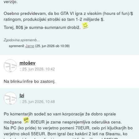
verzijo.
Osebno predvidevam, da bo GTA VI igra z visokim (hours of fun)/$
ratingom, produkcijski stroški so tam 1-2 milijarde $.
Torej, 80$ je summa-summarum drobiž.
Zgodovina sprememb…
spremenil:
Jarno
(
25. jun 2026 ob 10:39
)
mtošev
::
25. jun 2026, 10:42
Na blinku/infire bo zastonj.
Izi
::
25. jun 2026, 10:48
Po komentarjih sodeč so vam korporacije že dobro sprale
možgane
80EUR je zame nesprejemljiva oderuška cena.
Na PC (ko pride) to verjetno pomeni 70EUR, celo pri ključkarjih bo
verjetno okoli 55EUR. Bom igral čez kakšni 2 leti na Steamu, ko