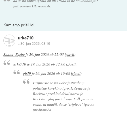
da se bo lahko igralo ob uri izzida in ne bo ubadanja z
natrpanimi DL requesti.
Kam smo prišli lol.
urke710
::
30. jun 2026, 08:16
Sadou_Eyebe
je
29. jun 2026 ob 22:05
izjavil
:
urke710
je
29. jun 2026 ob 12:06
izjavil
:
gb39
je
26. jun 2026 ob 19:08
izjavil
:
Pripravite se na woke festivale in
politično korektno igro. Iz česar se je
Rockstar pred leti delal norca je
Rockstar zdaj postal sam. Folk pa se še
vedno ni naučil, da se "triple A" iger ne
prednaroča