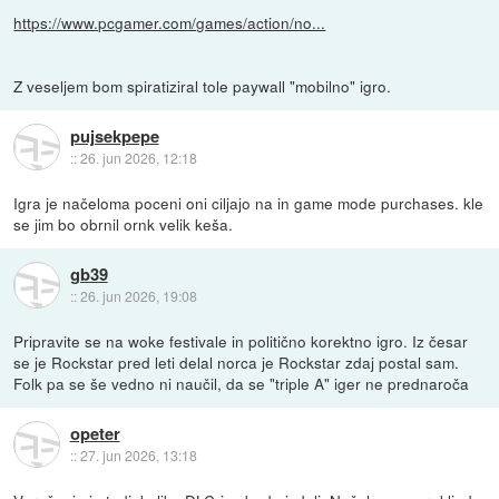
https://www.pcgamer.com/games/action/no...
Z veseljem bom spiratiziral tole paywall "mobilno" igro.
pujsekpepe
::
26. jun 2026, 12:18
Igra je načeloma poceni oni ciljajo na in game mode purchases. kle
se jim bo obrnil ornk velik keša.
gb39
::
26. jun 2026, 19:08
Pripravite se na woke festivale in politično korektno igro. Iz česar
se je Rockstar pred leti delal norca je Rockstar zdaj postal sam.
Folk pa se še vedno ni naučil, da se "triple A" iger ne prednaroča
opeter
::
27. jun 2026, 13:18