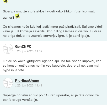
Sicer pa smo že v preteklosti videli kako šibko hrbtenico imajo
gamerji
Če si danes hoče kdo kaj lastiti mora pač piratizirati. Saj smo videli
kako je EU komisija zavrnila Stop Killing Games iniciativo. Ljudi še
ne briga dokler ne zaprejo serverjev igre, ki jo sami igrajo.
GenZNPC
::
25. jun 2026, 11:32
Tut ce bo woke lgbtqhdmi agenda špil, bo folk vseen kupoval, ker
so konsumenti danes nori in vse kupujejo, dobro ali ne, sam mal
hype in je toto
PluribusUnum
::
25. jun 2026, 11:41
Superge pri teku so fuč po 54 urah uporabe, ali je 80e dovolj za
par je drugo vprašanje.