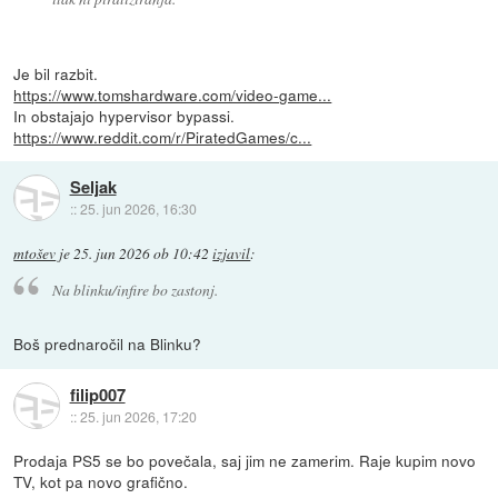
Je bil razbit.
https://www.tomshardware.com/video-game...
In obstajajo hypervisor bypassi.
https://www.reddit.com/r/PiratedGames/c...
Seljak
::
25. jun 2026, 16:30
mtošev
je
25. jun 2026 ob 10:42
izjavil
:
Na blinku/infire bo zastonj.
Boš prednaročil na Blinku?
filip007
::
25. jun 2026, 17:20
Prodaja PS5 se bo povečala, saj jim ne zamerim. Raje kupim novo
TV, kot pa novo grafično.