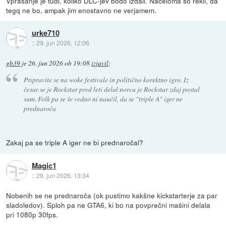
Vprašanje je tudi, koliko DLC-jev bodo izdali. Načeloma so rekli, da
tegq ne bo, ampak jim enostavno ne verjamem.
urke710
::
29. jun 2026, 12:06
gb39
je
26. jun 2026 ob 19:08
izjavil
:
Pripravite se na woke festivale in politično korektno igro. Iz
česar se je Rockstar pred leti delal norca je Rockstar zdaj postal
sam. Folk pa se še vedno ni naučil, da se "triple A" iger ne
prednaroča
Zakaj pa se triple A iger ne bi prednaročal?
Magic1
::
29. jun 2026, 13:34
Nobenih se ne prednaroča (ok pustimo kakšne kickstarterje za par
sladoledov). Sploh pa ne GTA6, ki bo na povprečni mašini delala
pri 1080p 30fps.