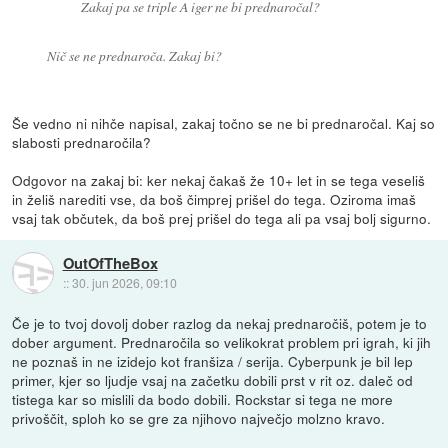
Zakaj pa se triple A iger ne bi prednaročal?
Nič se ne prednaroča. Zakaj bi?
Še vedno ni nihče napisal, zakaj točno se ne bi prednaročal. Kaj so
slabosti prednaročila?
Odgovor na zakaj bi: ker nekaj čakaš že 10+ let in se tega veseliš
in želiš narediti vse, da boš čimprej prišel do tega. Oziroma imaš
vsaj tak občutek, da boš prej prišel do tega ali pa vsaj bolj sigurno.
OutOfTheBox
::
30. jun 2026, 09:10
Če je to tvoj dovolj dober razlog da nekaj prednaročiš, potem je to
dober argument. Prednaročila so velikokrat problem pri igrah, ki jih
ne poznaš in ne izidejo kot franšiza / serija. Cyberpunk je bil lep
primer, kjer so ljudje vsaj na začetku dobili prst v rit oz. daleč od
tistega kar so mislili da bodo dobili. Rockstar si tega ne more
privoščit, sploh ko se gre za njihovo največjo molzno kravo.