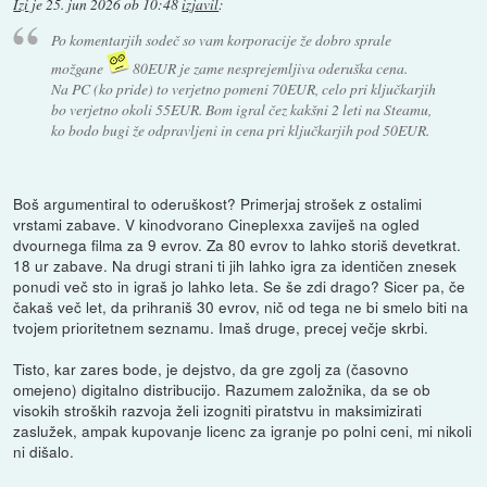
Izi
je
25. jun 2026 ob 10:48
izjavil
:
Po komentarjih sodeč so vam korporacije že dobro sprale
možgane
80EUR je zame nesprejemljiva oderuška cena.
Na PC (ko pride) to verjetno pomeni 70EUR, celo pri ključkarjih
bo verjetno okoli 55EUR. Bom igral čez kakšni 2 leti na Steamu,
ko bodo bugi že odpravljeni in cena pri ključkarjih pod 50EUR.
Boš argumentiral to oderuškost? Primerjaj strošek z ostalimi
vrstami zabave. V kinodvorano Cineplexxa zaviješ na ogled
dvournega filma za 9 evrov. Za 80 evrov to lahko storiš devetkrat.
18 ur zabave. Na drugi strani ti jih lahko igra za identičen znesek
ponudi več sto in igraš jo lahko leta. Se še zdi drago? Sicer pa, če
čakaš več let, da prihraniš 30 evrov, nič od tega ne bi smelo biti na
tvojem prioritetnem seznamu. Imaš druge, precej večje skrbi.
Tisto, kar zares bode, je dejstvo, da gre zgolj za (časovno
omejeno) digitalno distribucijo. Razumem založnika, da se ob
visokih stroških razvoja želi izogniti piratstvu in maksimizirati
zaslužek, ampak kupovanje licenc za igranje po polni ceni, mi nikoli
ni dišalo.