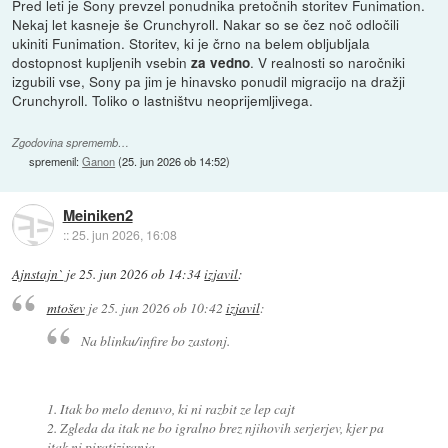
Pred leti je Sony prevzel ponudnika pretočnih storitev Funimation.
Nekaj let kasneje še Crunchyroll. Nakar so se čez noč odločili
ukiniti Funimation. Storitev, ki je črno na belem obljubljala
dostopnost kupljenih vsebin
. V realnosti so naročniki
za vedno
izgubili vse, Sony pa jim je hinavsko ponudil migracijo na dražji
Crunchyroll. Toliko o lastništvu neoprijemljivega.
Zgodovina sprememb…
spremenil:
Ganon
(
25. jun 2026 ob 14:52
)
Meiniken2
::
25. jun 2026, 16:08
Ajnstajn`
je
25. jun 2026 ob 14:34
izjavil
:
mtošev
je
25. jun 2026 ob 10:42
izjavil
:
Na blinku/infire bo zastonj.
1. Itak bo melo denuvo, ki ni razbit ze lep cajt
2. Zgleda da itak ne bo igralno brez njihovih serjerjev, kjer pa
itak ni piratiziranja.