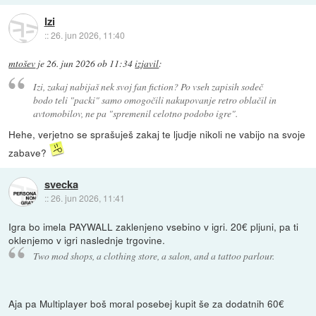
Izi
::
26. jun 2026, 11:40
mtošev
je
26. jun 2026 ob 11:34
izjavil
:
Izi, zakaj nabijaš nek svoj fan fiction? Po vseh zapisih sodeč
bodo teli "packi" samo omogočili nakupovanje retro oblačil in
avtomobilov, ne pa "spremenil celotno podobo igre".
Hehe, verjetno se sprašuješ zakaj te ljudje nikoli ne vabijo na svoje
zabave?
svecka
::
26. jun 2026, 11:41
Igra bo imela PAYWALL zaklenjeno vsebino v igri. 20€ pljuni, pa ti
oklenjemo v igri naslednje trgovine.
Two mod shops, a clothing store, a salon, and a tattoo parlour.
Aja pa Multiplayer boš moral posebej kupit še za dodatnih 60€