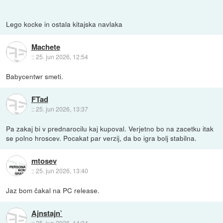
Lego kocke in ostala kitajska navlaka
Machete
::
25. jun 2026, 12:54
Babycentwr smeti.
FTad
::
25. jun 2026, 13:37
Pa zakaj bi v prednarocilu kaj kupoval. Verjetno bo na zacetku itak
se polno hroscev. Pocakat par verzij, da bo igra bolj stabilna.
mtosev
::
25. jun 2026, 13:40
Jaz bom čakal na PC release.
Ajnstajn`
::
25. jun 2026, 14:34