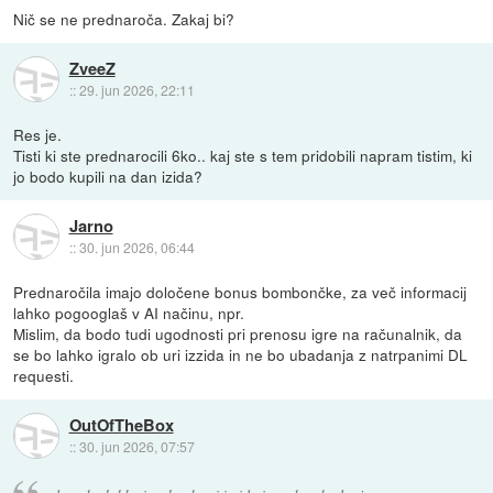
Nič se ne prednaroča. Zakaj bi?
ZveeZ
::
29. jun 2026, 22:11
Res je.
Tisti ki ste prednarocili 6ko.. kaj ste s tem pridobili napram tistim, ki
jo bodo kupili na dan izida?
Jarno
::
30. jun 2026, 06:44
Prednaročila imajo določene bonus bombončke, za več informacij
lahko pogooglaš v AI načinu, npr.
Mislim, da bodo tudi ugodnosti pri prenosu igre na računalnik, da
se bo lahko igralo ob uri izzida in ne bo ubadanja z natrpanimi DL
requesti.
OutOfTheBox
::
30. jun 2026, 07:57