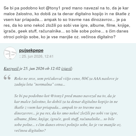
Se bi pa podobno kot @tony1 pred mano navezal na to, da je kar
malce žalostno, ko dobiš za ta denar digitalno kopijo in ne škatle z
vsem kar priapada... ampak to so travme nas dinozavrov... je pa
res, da ko smo nekoč zložili po sobi vse igre, albume, filme, knjige,
igrače, geek stuff, računalnike... so bile sobe polne... s čim danes
otroci polnijo sobe, ko je vse manjše oz. večinoa digitalno?
pujsekpepe
::
25. jun 2026, 12:41
Kurzweil
je
25. jun 2026 ob 12:02
izjavil
:
Roko ne srce, sem pričakoval višjo ceno, 80€ za AAA naslove je
zadnja leta "normalna" cena...
Se bi pa podobno kot @tony1 pred mano navezal na to, da je
kar malce žalostno, ko dobiš za ta denar digitalno kopijo in ne
škatle z vsem kar priapada... ampak to so travme nas
dinozavrov... je pa res, da ko smo nekoč zložili po sobi vse igre,
albume, filme, knjige, igrače, geek stuff, računalnike... so bile
sobe polne... s čim danes otroci polnijo sobe, ko je vse manjše oz.
večinoa digitalno?