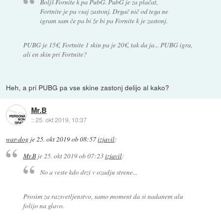
Boljš Fornite k pa PubG. PubG je za plačat,
Fortnite je pa vsaj zastonj. Drgač nič od tega ne
igram sam če pa bi že bi pa Fornite k je zastonj.
PUBG je 15€, Fortnite 1 skin pa je 20€, tak da ja... PUBG igra,
ali en skin pri Fortnite?
Heh, a pri PUBG pa vse skine zastonj delijo al kako?
Mr.B
::
25. okt 2019, 10:37
war-dog
je
25. okt 2019 ob 08:57
izjavil
:
Mr.B
je
25. okt 2019 ob 07:23
izjavil
:
No a veste kdo drzi v ozadju strene...
Prosim za razsvetljenstvo, samo moment da si nadanem alu
folijo na glavo.