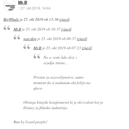
Mr.B
::
27. okt 2019, 14:44
BigWhale
je
27. okt 2019 ob 13:36
izjavil
:
Mr.B
je
25. okt 2019 ob 10:37
izjavil
:
war-dog
je
25. okt 2019 ob 08:57
izjavil
:
Mr.B
je
25. okt 2019 ob 07:23
izjavil
:
No a veste kdo drzi v
ozadju strene...
Prosim za razsvetljenstvo, samo
moment da si nadanem alu folijo na
glavo.
Obstaja kitajski konglomerat ki je ekvivalent kot je
Disney za filmsko industrijo.
Run by lizard people!