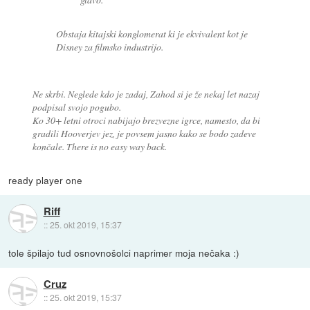
Obstaja kitajski konglomerat ki je ekvivalent kot je
Disney za filmsko industrijo.
Ne skrbi. Neglede kdo je zadaj, Zahod si je že nekaj let nazaj
podpisal svojo pogubo.
Ko 30+ letni otroci nabijajo brezvezne igrce, namesto, da bi
gradili Hooverjev jez, je povsem jasno kako se bodo zadeve
končale. There is no easy way back.
ready player one
Riff
::
25. okt 2019, 15:37
tole špilajo tud osnovnošolci naprimer moja nečaka :)
Cruz
::
25. okt 2019, 15:37