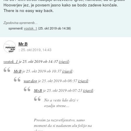
Hooverjev jez, je povsem jasno kako se bodo zadeve končale.
There is no easy way back.
Zgodovina sprememb…
spremenil:
vostok_1
(
25. okt 2019 ob 14:38
)
Mr.B
::
25. okt 2019, 14:43
vostok_1
je
25. okt 2019 ob 14:37
izjavil
:
Mr.B
je
25. okt 2019 ob 10:37
izjavil
:
war-dog
je
25. okt 2019 ob 08:57
izjavil
:
Mr.B
je
25. okt 2019 ob 07:23
izjavil
:
No a veste kdo drzi v
ozadju strene...
Prosim za razsvetljenstvo, samo
moment da si nadanem alu folijo na
glavo.