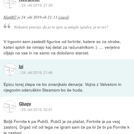
::
24. okt 2019, 21:26
filip007
je
24. okt 2019 ob 21:11
izjavil
:
Nekateri pravijo, da je to igra za mlajše igralce, je to res?
V trgovini sem zasledil figurice od fortnite, katere so za otroke,
kateri sploh še nimajo kaj delat za računalnikom :) .... verjetno
ciljajo na vse in ne samo na določeno starost.
Izi
::
24. okt 2019, 21:46
Epicu torej zlepa ne bo zmanjkalo denarja. Vojna z Valvetom in
njegovim oderuškim Steamom bo še huda.
Glugy
::
25. okt 2019, 02:01
Boljš Fornite k pa PubG. PubG je za plačat, Fortnite je pa vsaj
zastonj. Drgač nič od tega ne igram sam če pa bi že bi pa Fornite k
je zastonj.