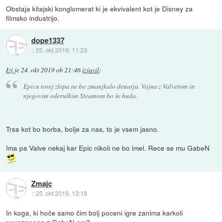
Obstaja kitajski konglomerat ki je ekvivalent kot je Disney za
filmsko industrijo.
dope1337
::
25. okt 2019, 11:23
Izi
je
24. okt 2019 ob 21:46
izjavil
:
Epicu torej zlepa ne bo zmanjkalo denarja. Vojna z Valvetom in
njegovim oderuškim Steamom bo še huda.
Trsa kot bo borba, bolje za nas, to je vsem jasno.
Ima pa Valve nekaj kar Epic nikoli ne bo imel. Rece se mu GabeN
Zmajc
::
25. okt 2019, 13:18
In koga, ki hoče samo čim bolj poceni igre zanima karkoli