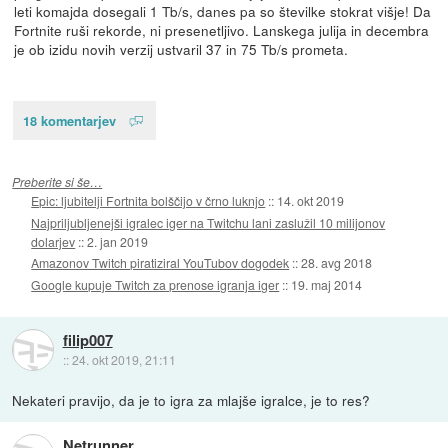
leti komajda dosegali 1 Tb/s, danes pa so številke stokrat višje! Da
Fortnite ruši rekorde, ni presenetljivo. Lanskega julija in decembra
je ob izidu novih verzij ustvaril 37 in 75 Tb/s prometa.
18 komentarjev
Preberite si še…
Epic: ljubitelji Fortnita bolščijo v črno luknjo
::
14. okt 2019
Najpriljubljenejši igralec iger na Twitchu lani zaslužil 10 milijonov
dolarjev
::
2. jan 2019
Amazonov Twitch piratiziral YouTubov dogodek
::
28. avg 2018
Google kupuje Twitch za prenose igranja iger
::
19. maj 2014
filip007
::
24. okt 2019, 21:11
Nekateri pravijo, da je to igra za mlajše igralce, je to res?
Netrunner