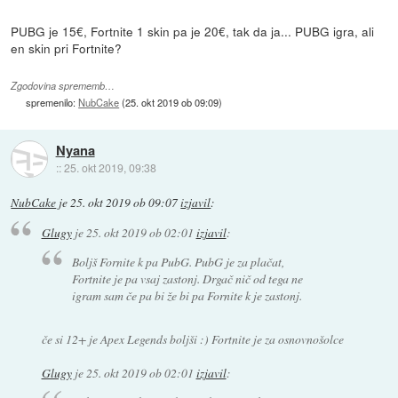
PUBG je 15€, Fortnite 1 skin pa je 20€, tak da ja... PUBG igra, ali
en skin pri Fortnite?
Zgodovina sprememb…
spremenilo:
NubCake
(
25. okt 2019 ob 09:09
)
Nyana
::
25. okt 2019, 09:38
NubCake
je
25. okt 2019 ob 09:07
izjavil
:
Glugy
je
25. okt 2019 ob 02:01
izjavil
:
Boljš Fornite k pa PubG. PubG je za plačat,
Fortnite je pa vsaj zastonj. Drgač nič od tega ne
igram sam če pa bi že bi pa Fornite k je zastonj.
če si 12+ je Apex Legends boljši :) Fortnite je za osnovnošolce
Glugy
je
25. okt 2019 ob 02:01
izjavil
: