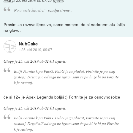
Mr.B
je
25. okt 2019 ob 07:23
izjavil
:
No a veste kdo drzi v ozadju strene...
Prosim za razsvetljenstvo, samo moment da si nadanem alu folijo
na glavo.
NubCake
::
25. okt 2019, 09:07
Glugy
je
25. okt 2019 ob 02:01
izjavil
:
Boljš Fornite k pa PubG. PubG je za plačat, Fortnite je pa vsaj
zastonj. Drgač nič od tega ne igram sam če pa bi že bi pa Fornite
k je zastonj.
če si 12+ je Apex Legends boljši :) Fortnite je za osnovnošolce
Glugy
je
25. okt 2019 ob 02:01
izjavil
:
Boljš Fornite k pa PubG. PubG je za plačat, Fortnite je pa vsaj
zastonj. Drgač nič od tega ne igram sam če pa bi že bi pa Fornite
k je zastonj.