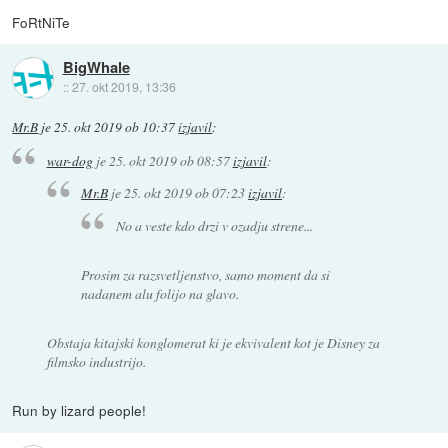
FoRtNiTe
BigWhale
::
27. okt 2019, 13:36
Mr.B
je
25. okt 2019 ob 10:37
izjavil
:
war-dog
je
25. okt 2019 ob 08:57
izjavil
:
Mr.B
je
25. okt 2019 ob 07:23
izjavil
:
No a veste kdo drzi v ozadju strene...
Prosim za razsvetljenstvo, samo moment da si
nadanem alu folijo na glavo.
Obstaja kitajski konglomerat ki je ekvivalent kot je Disney za
filmsko industrijo.
Run by lizard people!