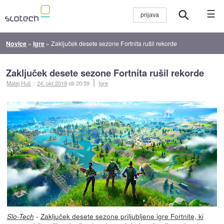
☰
Novice
»
Igre
»
Zaključek desete sezone Fortnita rušil rekorde
Zaključek desete sezone Fortnita rušil rekorde
Matej Huš
::
24. okt 2019
ob 20:59
Igre
-
Zaključek desete sezone priljubljene igre Fortnite, ki
Slo-Tech