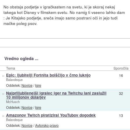
No obstaja podjetje v igračkastem na svetu, ki je skoraj nekaj
takega kot Disney v filmskem svetu. No namig ti vseeno lahko dam
: Je Kitajsko podjetje, sreča imajo samo postrani oči in jejo tudi
mačke poleg psov.
Vredno ogleda ...
Tema
Sporočila
»
Epic: ljubitelji Fortnita bolščijo v črno luknjo
16
Balandeque
Oddelek:
Novice
/
Igre
»
Najpriljubljenejši igralec iger na Twitchu lani zaslužil
32
10 milijonov dolarjev
McHusch
Oddelek:
Novice
/
Igre
»
Amazonov Twitch piratiziral YouTubov dogodek
13
Balandeque
Oddelek:
Novice
/
Avtorsko pravo