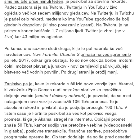
smo mu bile priče minuli teden
, je poskrbel za številne rekorde.
Padec zastora si je na Twitchu, Twitterju in YouTubu v živo
oglédalo
več kot sedem milijonov gledalcev. Na Twitterju in Twitchu
je padel celo rekord, medtem ko ima YouTube zgodovino še bolj
gledanih dogodkov (ki niso povezani z igrami). Na Twitchu je na
primer v konec bolščalo 1,7 milijona ljudi. Twitter je zbral (ne v
živo) kar 43 milijonov ogledov.
Po koncu ene sezone sledi druga, ki je to pot nabrala še več
navdušencev. Novi
prinaša največ sprememb
Fortnite: Chapter 2
po letu 2017, odkar igra obstaja. To so nov otok za borbe, motorni
čolni, možnost plavanja junakov - novi zemljevidi pač vključujejo
bistveno več vodnih površin. Po drugi strani je orožij manj.
Zanimivo pa je
, kako je rekorde rušil izid nove verzije igre. Akamai,
ki založniku Epic Games nudi omrežne storitve za množično
deljenje vsebin (
), je povedal, da so med
content delivery network
nalaganjem nove verzije zabeležili 106 Tb/s prenosa. To je
absolutni rekord in prvikrat, da je podjetje preseglo 100 Tb/s. V
tistem času je Fortnite poskrbel za več kot polovico vsega
prometa, ki ga je Akamai stregel na internetu. Običajni promet
znaša 50 Tb/s, kamor sodijo vse pretočne vsebine (videoposnetki
in glasba), poslovne transakcije, finančne storitve, posodobitve
programske opreme itd. Ob tem dodajajo, da so še pred desetimi