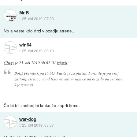
Mr.B
::
25. okt 2019, 07:23
No a veste kdo drzi v ozadju strene...
win64
::
25. okt 2019, 08:13
Glugy
je
25. okt 2019 ob 02:01
izjavil
:
Boljš Fornite k pa PubG. PubG je za plačat, Fortnite je pa vsaj
zastonj. Drgač nič od tega ne igram sam če pa bi že bi pa Fornite
k je zastonj.
Če bi bil zastonj bi lahko že zaprli firmo.
war-dog
::
25. okt 2019, 08:57