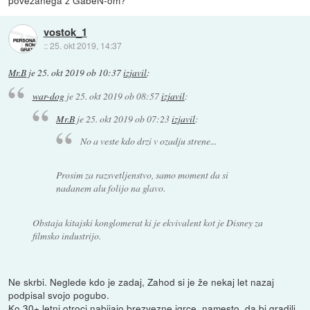
povezanega z GabeN-om?
vostok_1
::
25. okt 2019, 14:37
Mr.B
je
25. okt 2019 ob 10:37
izjavil
:
war-dog
je
25. okt 2019 ob 08:57
izjavil
:
Mr.B
je
25. okt 2019 ob 07:23
izjavil
:
No a veste kdo drzi v ozadju strene...
Prosim za razsvetljenstvo, samo moment da si
nadanem alu folijo na glavo.
Obstaja kitajski konglomerat ki je ekvivalent kot je Disney za
filmsko industrijo.
Ne skrbi. Neglede kdo je zadaj, Zahod si je že nekaj let nazaj
podpisal svojo pogubo.
Ko 30+ letni otroci nabijajo brezvezne igrce, namesto, da bi gradili