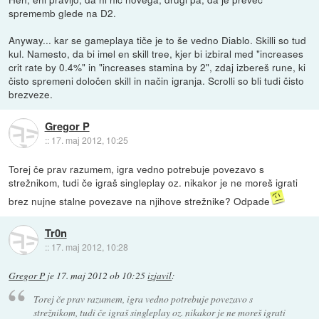
sprememb glede na D2.
Anyway... kar se gameplaya tiče je to še vedno Diablo. Skilli so tud
kul. Namesto, da bi imel en skill tree, kjer bi izbiral med "increases
crit rate by 0.4%" in "increases stamina by 2", zdaj izbereš rune, ki
čisto spremeni določen skill in način igranja. Scrolli so bli tudi čisto
brezveze.
Gregor P
::
17. maj 2012, 10:25
Torej če prav razumem, igra vedno potrebuje povezavo s
strežnikom, tudi če igraš singleplay oz. nikakor je ne moreš igrati
brez nujne stalne povezave na njihove strežnike? Odpade
Tr0n
::
17. maj 2012, 10:28
Gregor P
je
17. maj 2012 ob 10:25
izjavil
:
Torej če prav razumem, igra vedno potrebuje povezavo s
strežnikom, tudi če igraš singleplay oz. nikakor je ne moreš igrati