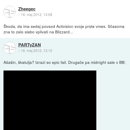
Zheegec
::
16. maj 2012, 13:08
Škoda, da ima sedaj povsod Activision svoje prste vmes. Sčasoma
zna to zelo slabo vplivati na Blizzard...
PARTyZAN
::
16. maj 2012, 13:12
Ašašin, škatulja? Izrazi so epic fail. Drugače pa midnight sale v BB: