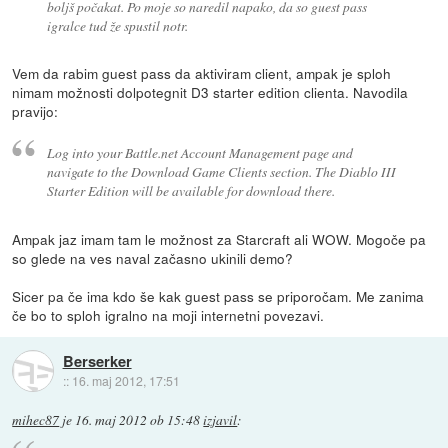
boljš počakat. Po moje so naredil napako, da so guest pass
igralce tud že spustil notr.
Vem da rabim guest pass da aktiviram client, ampak je sploh
nimam možnosti dolpotegnit D3 starter edition clienta. Navodila
pravijo:
Log into your Battle.net Account Management page and
navigate to the Download Game Clients section. The Diablo III
Starter Edition will be available for download there.
Ampak jaz imam tam le možnost za Starcraft ali WOW. Mogoče pa
so glede na ves naval začasno ukinili demo?
Sicer pa če ima kdo še kak guest pass se priporočam. Me zanima
če bo to sploh igralno na moji internetni povezavi.
Berserker
::
16. maj 2012, 17:51
mihec87
je
16. maj 2012 ob 15:48
izjavil
: