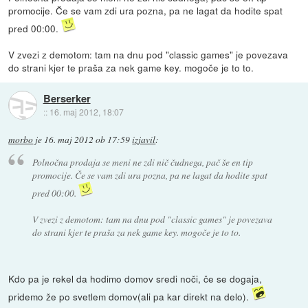
promocije. Če se vam zdi ura pozna, pa ne lagat da hodite spat
pred 00:00.
V zvezi z demotom: tam na dnu pod "classic games" je povezava
do strani kjer te praša za nek game key. mogoče je to to.
Berserker
::
16. maj 2012, 18:07
morbo
je
16. maj 2012 ob 17:59
izjavil
:
Polnočna prodaja se meni ne zdi nič čudnega, pač še en tip
promocije. Če se vam zdi ura pozna, pa ne lagat da hodite spat
pred 00:00.
V zvezi z demotom: tam na dnu pod "classic games" je povezava
do strani kjer te praša za nek game key. mogoče je to to.
Kdo pa je rekel da hodimo domov sredi noči, če se dogaja,
pridemo že po svetlem domov(ali pa kar direkt na delo).