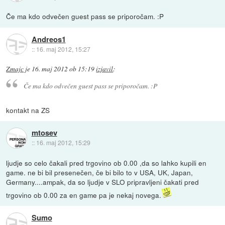
Če ma kdo odvečen guest pass se priporočam. :P
Andreos1
::
16. maj 2012, 15:27
Zmajc
je
16. maj 2012 ob 15:19
izjavil
:
Če ma kdo odvečen guest pass se priporočam. :P
kontakt na ZS
mtosev
::
16. maj 2012, 15:29
ljudje so celo čakali pred trgovino ob 0.00 ,da so lahko kupili en
game. ne bi bil presenečen, če bi bilo to v USA, UK, Japan,
Germany....ampak, da so ljudje v SLO pripravljeni čakati pred
trgovino ob 0.00 za en game pa je nekaj novega.
Sumo