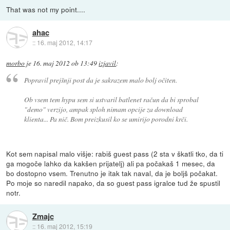
That was not my point....
ahac
::
16. maj 2012, 14:17
morbo
je
16. maj 2012 ob 13:49
izjavil
:
Popravil prejšnji post da je sakrazem malo bolj očiten.
Ob vsem tem hypu sem si ustvaril batlenet račun da bi sprobal
"demo" verzijo, ampak sploh nimam opcije za download
klienta... Pa nič. Bom preizkusil ko se umirijo porodni krči.
Kot sem napisal malo višje: rabiš guest pass (2 sta v škatli tko, da ti
ga mogoče lahko da kakšen prijatelj) ali pa počakaš 1 mesec, da
bo dostopno vsem. Trenutno je itak tak naval, da je boljš počakat.
Po moje so naredil napako, da so guest pass igralce tud že spustil
notr.
Zmajc
::
16. maj 2012, 15:19