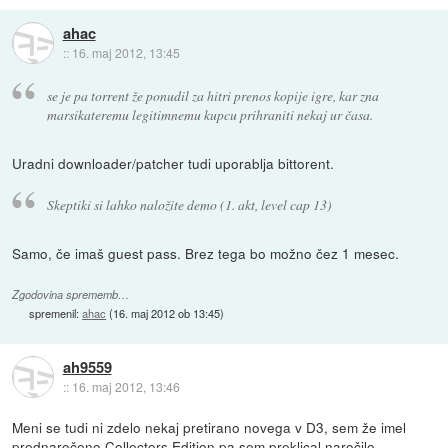
ahac
::
16. maj 2012, 13:45
se je pa torrent že ponudil za hitri prenos kopije igre, kar zna
marsikateremu legitimnemu kupcu prihraniti nekaj ur časa.
Uradni downloader/patcher tudi uporablja bittorent.
Skeptiki si lahko naložite demo (1. akt, level cap 13)
Samo, če imaš guest pass. Brez tega bo možno čez 1 mesec.
Zgodovina sprememb…
spremenil:
ahac
(
16. maj 2012 ob 13:45
)
ah9559
::
16. maj 2012, 13:46
Meni se tudi ni zdelo nekaj pretirano novega v D3, sem že imel
prednaročeno Collectors Edition pa sem preklical naročilo.