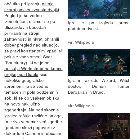
občutka pri igranju
ostaja
skoraj povsem zvesta dvojki
.
Pogled je še vedno
izometričen, s čimer so po
Igra je po izgledu precej
Blizzardovih besedah
podobna dvojki.
prihranili na strojni
zahtevnosti in hkrati ohranili
vir:
Wikipedia
dober pregled nad situacijo,
se pravi konstantnimi vpadi sil
pekla z vseh smeri. Svet
(Sanctuary), ki se je od
razsutja Worldstona na koncu
prejšnjega Diabla
sicer
nekoliko geografsko
Igralni razredi: Wizard, Witch
spremenil, je še vedno
doctor, Demon Hunter,
temačen in poln podzemnih
Barbarian in Druid.
sob, ki se ob vsakem obisku
na novo naključno
vir:
Wikipedia
zgenerirajo. Na poti skoznje
igralec rešuje različne naloge,
razkriva venomer več zgodbe
(podane skozi pogovore z
dekardom Cainom in občasne
animacije) in počasi, a