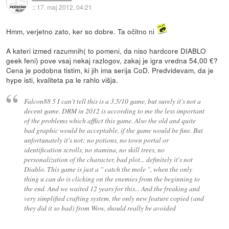
::
17. maj 2012, 04:21
Hmm, verjetno zato, ker so dobre. Ta očitno ni
A kateri izmed razumnih( to pomeni, da niso hardcore DIABLO
geek feni) pove vsaj nekaj razlogov, zakaj je igra vredna 54,00 €?
Cena je podobna tistim, ki jih ima serija CoD. Predvidevam, da je
hype isti, kvaliteta pa le rahlo višja.
Falcon88 5 I can't tell this is a 3.5/10 game, but surely it's not a
decent game. DRM in 2012 is according to me the less important
of the problems which afflict this game. Also the old and quite
bad graphic would be acceptable, if the game would be fine. But
unfortunately it's not: no potions, no town portal or
identification scrolls, no stamina, no skill trees, no
personalization of the character, bad plot... definitely it's not
Diablo. This game is just a '' catch the mole '', when the only
thing u can do is clicking on the enemies from the beginning to
the end. And we waited 12 years for this... And the freaking and
very simplified crafting system, the only new feature copied (and
they did it so bad) from Wow, should really be avoided