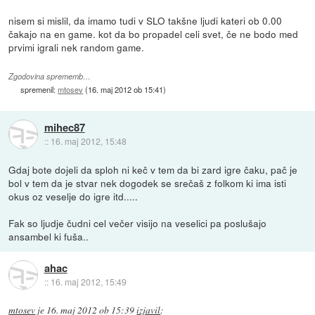
nisem si mislil, da imamo tudi v SLO takšne ljudi kateri ob 0.00
čakajo na en game. kot da bo propadel celi svet, če ne bodo med
prvimi igrali nek random game.
Zgodovina sprememb…
spremenil:
mtosev
(
16. maj 2012 ob 15:41
)
mihec87
::
16. maj 2012, 15:48
Gdaj bote dojeli da sploh ni keč v tem da bi zard igre čaku, pač je
bol v tem da je stvar nek dogodek se srečaš z folkom ki ima isti
okus oz veselje do igre itd.....
Fak so ljudje čudni cel večer visijo na veselici pa poslušajo
ansambel ki fuša..
ahac
::
16. maj 2012, 15:49
mtosev
je
16. maj 2012 ob 15:39
izjavil
: