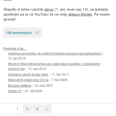
Skeptiki si lahko naložite
demo
(1. akt, level cap 13), za ljubitelje
pa je na YouTubu že na voljo
sklepni filmček
. Pa veselo
spoilerjev
igranje!
130 komentarjev
Preberite si še…
Vsebina pomnilnika na grafičnih karticah pronica med aplikacijami
::
12. jan 2016
World of Warcraft opremlja vse zaslonske posnetke z izdajajočimi
vodnimi žigi
::
12. sep 2012
Activision ukinja Guitar Hero
::
11. feb 2011
Warcraft III odslej brez CD-ja
::
7. feb 2008
Blizzard odšteva
::
14. maj 2007
Diablo 3?
::
27. okt 2006
«
1
2
3
»