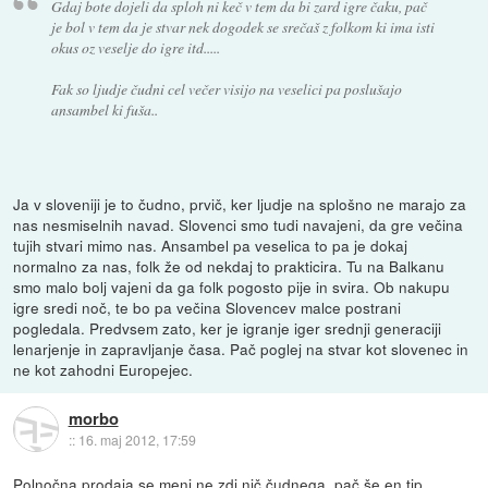
Gdaj bote dojeli da sploh ni keč v tem da bi zard igre čaku, pač
je bol v tem da je stvar nek dogodek se srečaš z folkom ki ima isti
okus oz veselje do igre itd.....
Fak so ljudje čudni cel večer visijo na veselici pa poslušajo
ansambel ki fuša..
Ja v sloveniji je to čudno, prvič, ker ljudje na splošno ne marajo za
nas nesmiselnih navad. Slovenci smo tudi navajeni, da gre večina
tujih stvari mimo nas. Ansambel pa veselica to pa je dokaj
normalno za nas, folk že od nekdaj to prakticira. Tu na Balkanu
smo malo bolj vajeni da ga folk pogosto pije in svira. Ob nakupu
igre sredi noč, te bo pa večina Slovencev malce postrani
pogledala. Predvsem zato, ker je igranje iger srednji generaciji
lenarjenje in zapravljanje časa. Pač poglej na stvar kot slovenec in
ne kot zahodni Europejec.
morbo
::
16. maj 2012, 17:59
Polnočna prodaja se meni ne zdi nič čudnega, pač še en tip