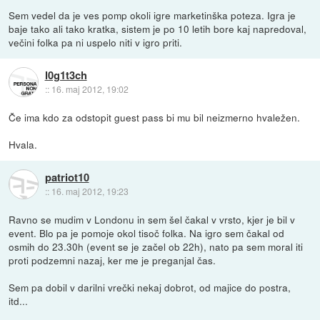
Sem vedel da je ves pomp okoli igre marketinška poteza. Igra je
baje tako ali tako kratka, sistem je po 10 letih bore kaj napredoval,
večini folka pa ni uspelo niti v igro priti.
l0g1t3ch
::
16. maj 2012, 19:02
Če ima kdo za odstopit guest pass bi mu bil neizmerno hvaležen.
Hvala.
patriot10
::
16. maj 2012, 19:23
Ravno se mudim v Londonu in sem šel čakal v vrsto, kjer je bil v
event. Blo pa je pomoje okol tisoč folka. Na igro sem čakal od
osmih do 23.30h (event se je začel ob 22h), nato pa sem moral iti
proti podzemni nazaj, ker me je preganjal čas.
Sem pa dobil v darilni vrečki nekaj dobrot, od majice do postra,
itd...