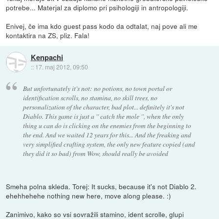
potrebe... Materjal za diplomo pri psihologiji in antropologiji.
Enivej, če ima kdo guest pass kodo da odtalat, naj pove ali me
kontaktira na ZS, pliz. Fala!
Kenpachi
::
17. maj 2012, 09:50
But unfortunately it's not: no potions, no town portal or
identification scrolls, no stamina, no skill trees, no
personalization of the character, bad plot... definitely it's not
Diablo. This game is just a '' catch the mole '', when the only
thing u can do is clicking on the enemies from the beginning to
the end. And we waited 12 years for this... And the freaking and
very simplified crafting system, the only new feature copied (and
they did it so bad) from Wow, should really be avoided
Smeha polna skleda. Torej: It sucks, because it's not Diablo 2.
ehehhehehe nothing new here, move along please. :)
Zanimivo, kako so vsi sovražili stamino, ident scrolle, glupi