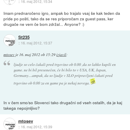
::
16. maj 2012, 15:34
Imam prednaročeno igro, ampak bo trajalo vsaj še kak teden da
pride po pošti, tako da se res priporočam za guest pass, ker
drugače ne vem če bom zdržal... Anyone? :)
St235
::
16. maj 2012, 15:37
mtosev
je
16. maj 2012 ob 15:29
izjavil
:
ljudje so celo čakali pred trgovino ob 0.00 ,da so lahko kupili en
game. ne bi bil presenečen, če bi bilo to v USA, UK, Japan,
Germany....ampak, da so ljudje v SLO pripravljeni čakati pred
trgovino ob 0.00 za en game pa je nekaj novega.
In v čem smo/so Slovenci tako drugačni od vseh ostalih, da je kaj
takega nepojmljivo?
mtosev
::
16. maj 2012, 15:39