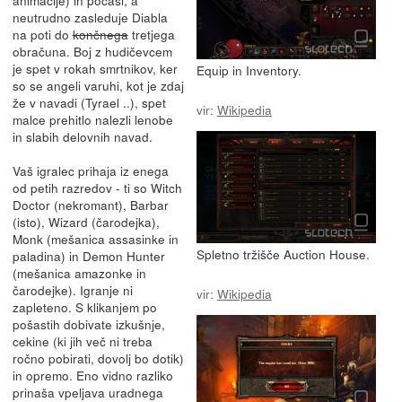
neutrudno zasleduje Diabla
na poti do
končnega
tretjega
obračuna. Boj z hudičevcem
je spet v rokah smrtnikov, ker
Equip in Inventory.
so se angeli varuhi, kot je zdaj
že v navadi (Tyrael ..), spet
vir:
Wikipedia
malce prehitlo nalezli lenobe
in slabih delovnih navad.
Vaš igralec prihaja iz enega
od petih razredov - ti so Witch
Doctor (nekromant), Barbar
(isto), Wizard (čarodejka),
Monk (mešanica assasinke in
Spletno tržišče Auction House.
paladina) in Demon Hunter
(mešanica amazonke in
čarodejke). Igranje ni
vir:
Wikipedia
zapleteno. S klikanjem po
pošastih dobivate izkušnje,
cekine (ki jih več ni treba
ročno pobirati, dovolj bo dotik)
in opremo. Eno vidno razliko
prinaša vpeljava uradnega