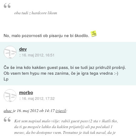
oba tudi z hardcore likom
No, malo pozornosti ob pisanju ne bi škodilo.
dev
::
16. maj 2012, 16:51
Če še ima kdo kakšen guest pass, bi se tudi jaz pridružil prošnji.
Ob vsem tem hypu me res zanima, če je igra tega vredna :-)
Lp
morbo
::
16. maj 2012, 17:32
ahac
je
16. maj 2012 ob 14:17
izjavil
:
Kot sem napisal malo višje: rabiš guest pass (2 sta v škatli tko,
da ti ga mogoče lahko da kakšen prijatelj) ali pa počakaš 1
mesec, da bo dostopno vsem. Trenutno je itak tak naval, da je