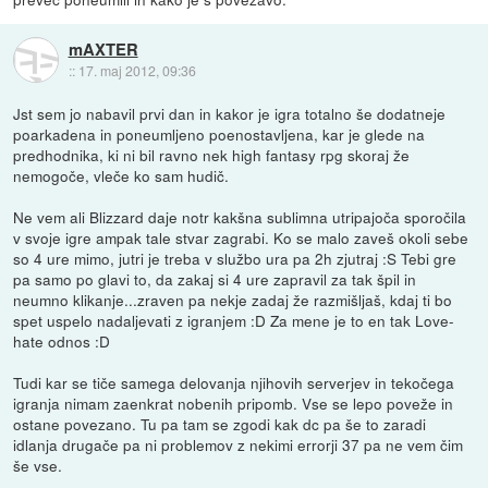
mAXTER
::
17. maj 2012, 09:36
Jst sem jo nabavil prvi dan in kakor je igra totalno še dodatneje
poarkadena in poneumljeno poenostavljena, kar je glede na
predhodnika, ki ni bil ravno nek high fantasy rpg skoraj že
nemogoče, vleče ko sam hudič.
Ne vem ali Blizzard daje notr kakšna sublimna utripajoča sporočila
v svoje igre ampak tale stvar zagrabi. Ko se malo zaveš okoli sebe
so 4 ure mimo, jutri je treba v službo ura pa 2h zjutraj :S Tebi gre
pa samo po glavi to, da zakaj si 4 ure zapravil za tak špil in
neumno klikanje...zraven pa nekje zadaj že razmišljaš, kdaj ti bo
spet uspelo nadaljevati z igranjem :D Za mene je to en tak Love-
hate odnos :D
Tudi kar se tiče samega delovanja njihovih serverjev in tekočega
igranja nimam zaenkrat nobenih pripomb. Vse se lepo poveže in
ostane povezano. Tu pa tam se zgodi kak dc pa še to zaradi
idlanja drugače pa ni problemov z nekimi errorji 37 pa ne vem čim
še vse.