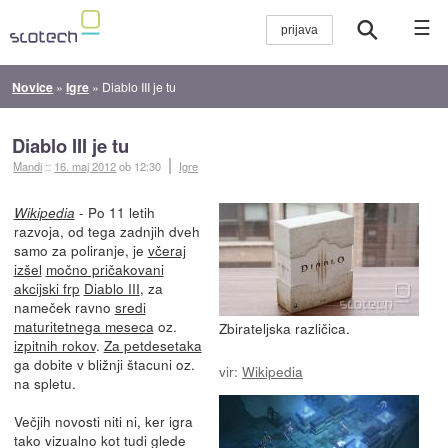
☰
Novice
»
Igre
»
Diablo III je tu
Diablo III je tu
Mandi
::
16. maj 2012
ob 12:30
Igre
- Po 11 letih
Wikipedia
razvoja, od tega zadnjih dveh
samo za poliranje, je
včeraj
izšel
močno pričakovani
akcijski frp
Diablo III
, za
nameček ravno
sredi
maturitetnega meseca
oz.
Zbirateljska različica.
izpitnih rokov
.
Za petdesetaka
ga dobite v bližnji štacuni oz.
vir:
Wikipedia
na spletu.
Večjih novosti niti ni, ker igra
tako vizualno kot tudi glede