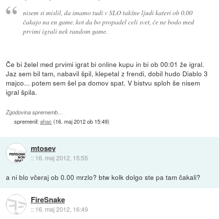
nisem si mislil, da imamo tudi v SLO takšne ljudi kateri ob 0.00
čakajo na en game. kot da bo propadel celi svet, če ne bodo med
prvimi igrali nek random game.
Če bi želel med prvimi igrat bi online kupu in bi ob 00:01 že igral.
Jaz sem bil tam, nabavil špil, klepetal z frendi, dobil hudo Diablo 3
majco... potem sem šel pa domov spat. V bistvu sploh še nisem
igral špila.
Zgodovina sprememb…
spremenil:
ahac
(
16. maj 2012 ob 15:49
)
mtosev
::
16. maj 2012, 15:55
a ni blo včeraj ob 0.00 mrzlo? btw kolk dolgo ste pa tam čakali?
FireSnake
::
16. maj 2012, 16:49