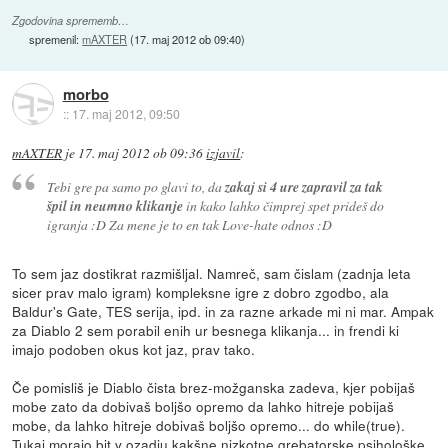
Zgodovina sprememb…
spremenil:
mAXTER
(
17. maj 2012 ob 09:40
)
morbo
::
17. maj 2012, 09:50
mAXTER
je
17. maj 2012 ob 09:36
izjavil
:
Tebi gre pa samo po glavi to, da
zakaj si 4 ure zapravil za tak
špil in neumno klikanje
in kako lahko čimprej spet prideš do
igranja :D Za mene je to en tak Love-hate odnos :D
To sem jaz dostikrat razmišljal. Namreč, sam čislam (zadnja leta
sicer prav malo igram) kompleksne igre z dobro zgodbo, ala
Baldur's Gate, TES serija, ipd. in za razne arkade mi ni mar. Ampak
za Diablo 2 sem porabil enih ur besnega klikanja... in frendi ki
imajo podoben okus kot jaz, prav tako.
Če pomisliš je Diablo čista brez-možganska zadeva, kjer pobijaš
mobe zato da dobivaš boljšo opremo da lahko hitreje pobijaš
mobe, da lahko hitreje dobivaš boljšo opremo... do while(true).
Tukaj morajo bit v ozadju kakšne nizkotne grebatorske psihološke