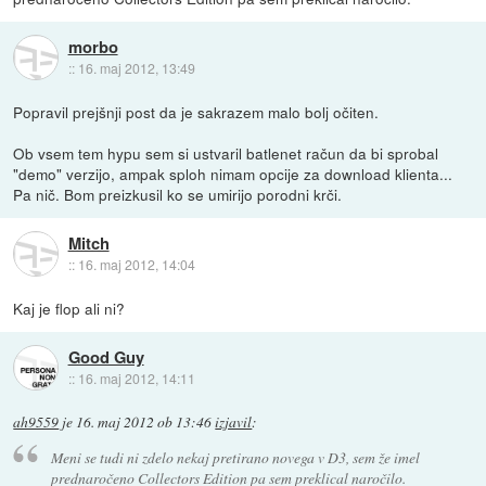
morbo
::
16. maj 2012, 13:49
Popravil prejšnji post da je sakrazem malo bolj očiten.
Ob vsem tem hypu sem si ustvaril batlenet račun da bi sprobal
"demo" verzijo, ampak sploh nimam opcije za download klienta...
Pa nič. Bom preizkusil ko se umirijo porodni krči.
Mitch
::
16. maj 2012, 14:04
Kaj je flop ali ni?
Good Guy
::
16. maj 2012, 14:11
ah9559
je
16. maj 2012 ob 13:46
izjavil
:
Meni se tudi ni zdelo nekaj pretirano novega v D3, sem že imel
prednaročeno Collectors Edition pa sem preklical naročilo.