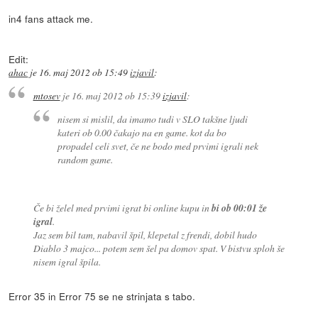
in4 fans attack me.
Edit:
ahac
je
16. maj 2012 ob 15:49
izjavil
:
mtosev
je
16. maj 2012 ob 15:39
izjavil
:
nisem si mislil, da imamo tudi v SLO takšne ljudi
kateri ob 0.00 čakajo na en game. kot da bo
propadel celi svet, če ne bodo med prvimi igrali nek
random game.
Če bi želel med prvimi igrat bi online kupu in
bi ob 00:01 že
igral
.
Jaz sem bil tam, nabavil špil, klepetal z frendi, dobil hudo
Diablo 3 majco... potem sem šel pa domov spat. V bistvu sploh še
nisem igral špila.
Error 35 in Error 75 se ne strinjata s tabo.