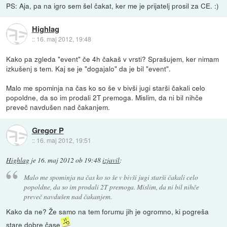
PS: Aja, pa na igro sem šel čakat, ker me je prijatelj prosil za CE. :)
Highlag
::
16. maj 2012, 19:48
Kako pa zgleda "event" če 4h čakaš v vrsti? Sprašujem, ker nimam
izkušenj s tem. Kaj se je "dogajalo" da je bil "event".
Malo me spominja na čas ko so še v bivši jugi starši čakali celo
popoldne, da so im prodali 2T premoga. Mislim, da ni bil nihče
preveč navdušen nad čakanjem.
Gregor P
::
16. maj 2012, 19:51
Highlag
je
16. maj 2012 ob 19:48
izjavil
:
Malo me spominja na čas ko so še v bivši jugi starši čakali celo
popoldne, da so im prodali 2T premoga. Mislim, da ni bil nihče
preveč navdušen nad čakanjem.
Kako da ne? Že samo na tem forumu jih je ogromno, ki pogreša
stare dobre čase