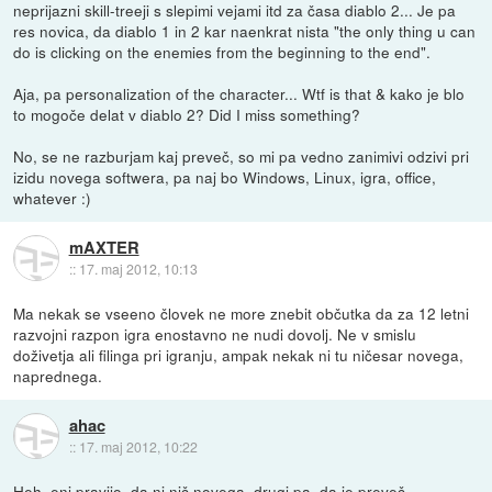
neprijazni skill-treeji s slepimi vejami itd za časa diablo 2... Je pa
res novica, da diablo 1 in 2 kar naenkrat nista "the only thing u can
do is clicking on the enemies from the beginning to the end".
Aja, pa personalization of the character... Wtf is that & kako je blo
to mogoče delat v diablo 2? Did I miss something?
No, se ne razburjam kaj preveč, so mi pa vedno zanimivi odzivi pri
izidu novega softwera, pa naj bo Windows, Linux, igra, office,
whatever :)
mAXTER
::
17. maj 2012, 10:13
Ma nekak se vseeno človek ne more znebit občutka da za 12 letni
razvojni razpon igra enostavno ne nudi dovolj. Ne v smislu
doživetja ali filinga pri igranju, ampak nekak ni tu ničesar novega,
naprednega.
ahac
::
17. maj 2012, 10:22
Heh, eni pravijo, da ni nič novega, drugi pa, da je preveč