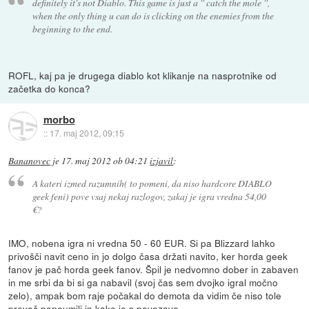
definitely it's not Diablo. This game is just a '' catch the mole '',
when the only thing u can do is clicking on the enemies from the
beginning to the end.
ROFL, kaj pa je drugega diablo kot klikanje na nasprotnike od
začetka do konca?
morbo
::
17. maj 2012, 09:15
Bananovec
je
17. maj 2012 ob 04:21
izjavil
:
A kateri izmed razumnih( to pomeni, da niso hardcore DIABLO
geek feni) pove vsaj nekaj razlogov, zakaj je igra vredna 54,00
€?
IMO, nobena igra ni vredna 50 - 60 EUR. Si pa Blizzard lahko
privošči navit ceno in jo dolgo časa držati navito, ker horda geek
fanov je pač horda geek fanov. Špil je nedvomno dober in zabaven
in me srbi da bi si ga nabavil (svoj čas sem dvojko igral močno
zelo), ampak bom raje počakal do demota da vidim če niso tole
preveč poneumili in kako je s povezavo.