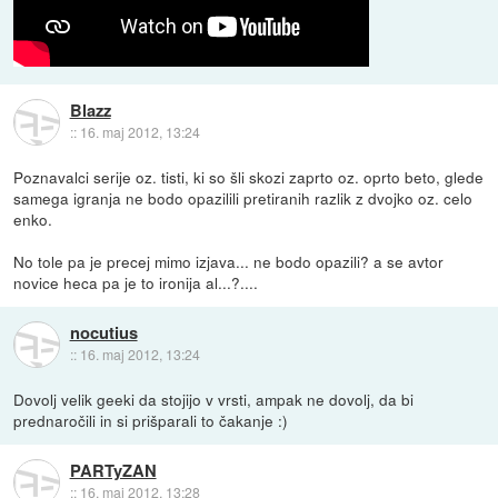
Blazz
::
16. maj 2012, 13:24
Poznavalci serije oz. tisti, ki so šli skozi zaprto oz. oprto beto, glede
samega igranja ne bodo opazilili pretiranih razlik z dvojko oz. celo
enko.
No tole pa je precej mimo izjava... ne bodo opazili? a se avtor
novice heca pa je to ironija al...?....
nocutius
::
16. maj 2012, 13:24
Dovolj velik geeki da stojijo v vrsti, ampak ne dovolj, da bi
prednaročili in si prišparali to čakanje :)
PARTyZAN
::
16. maj 2012, 13:28