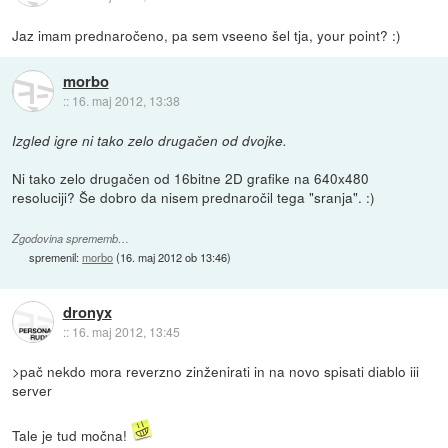
Jaz imam prednaročeno, pa sem vseeno šel tja, your point? :)
morbo
::
16. maj 2012, 13:38
Izgled igre ni tako zelo drugačen od dvojke.
Ni tako zelo drugačen od 16bitne 2D grafike na 640x480
resoluciji? Še dobro da nisem prednaročil tega "sranja". :)
Zgodovina sprememb…
spremenil:
morbo
(
16. maj 2012 ob 13:46
)
dronyx
::
16. maj 2012, 13:45
>pač nekdo mora reverzno zinženirati in na novo spisati diablo iii
server
Tale je tud močna!