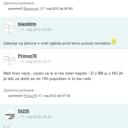
Zgodovina sprememb…
spremenil:
Bananovec
(
17. maj 2012 ob 04:30
)
blackbfm
::
17. maj 2012, 04:24
čakanje na iphone v vrsti zgleda proti temu precej normalno
Primoz78
::
17. maj 2012, 07:11
Mah brez veze...razen ce si si res zelel majcko :-D v BB-ju v NG jih
je bilo za dobit se ob 15h popoldan in to kar neki.
Zgodovina sprememb…
spremenil:
Primoz78
(
17. maj 2012 ob 07:13
)
St235
::
17. maj 2012, 08:49