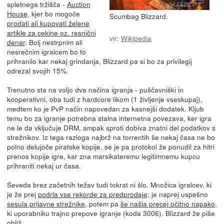
spletnega tržišča -
Auction
House
, kjer bo mogoče
Scumbag Blizzard.
prodati ali kupovati želene
artikle za cekine oz. resnični
vir:
Wikipedia
denar
. Bolj nestrpnim ali
nesrečnim igralcem bo to
prihranilo kar nekaj grindanja, Blizzard pa si bo za privilegij
odrezal svojih 15%.
Trenutno sta na voljo dva načina igranja - puščavniški in
kooperativni, oba tudi z hardcore likom (1 življenje vseskupaj),
medtem ko je PvP način napovedan za kasnejši dodatek. Kljub
temu bo za igranje potrebna stalna internetna povezava, ker igra
ne le da vključuje DRM, ampak sproti dobiva znatni del podatkov s
strežnikov. Iz tega razloga najbrž na torrentih še nekaj časa ne bo
polno delujoče piratske kopije, se je pa protokol že ponudil za hitri
prenos kopije igre, kar zna marsikateremu legitimnemu kupcu
prihraniti nekaj ur časa.
Seveda brez začetnih težav tudi tokrat ni šlo. Množica igralcev, ki
je že prej
podrla vse rekorde za predprodaje
; je naprej uspešno
sesula prijavne strežnike
, potem pa
še našla precej očitno napako
,
ki uporabniku trajno prepove igranje (koda 3006). Blizzard že piše
obliž.