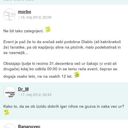
morbo
::
16. maj 2012, 20:08
Ne bit tako zategnjeni.
Event je pač že to da srečaš sebi podobne Diablo (ali kakršnekoli
že) fanatike, pa ob kapljanju sline na pločnik, malo podebatiraš in
se nasmejiš...
Obstajajo ljudje ki recimo 31.decembra več ur čakajo (v vrsti ali
drugače) kdaj bo odbila 00:00 in se temu reče event, čeprav se
dogaja vsako leto, ne na vsakih 12 let.
Dr_M
::
17. maj 2012, 00:43
Kako to, da se ob izzidu dobrih iger nihce ne guzva in caka vec ur?
Bananovec