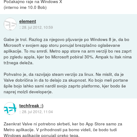
Počakajmo raje na Windows X
(interno ime 10.0 Bob)
element
::
28. jul 2012, 10:59
Gabe je trol. Razlog za njegovo pljuvanje po Windows 8 je, da bo
Microsoft v svojem app storu ponujal brezplačno oglaševane
aplikacije. To mu smrdi. Metro app store na arm verziji bo res zaprt
po zgledu appla, kjer bo Microsoft pobiral 30%. Ampak tu itak nima
tržnega deleža.
Pohvalno je, da razvijajo steam verzijo za linux. Ne mislit, da je
Valve dobričina in da to delajo za skupnost. Ko bojo meli portane
špile bojo lahko sami nardil svojo zaprto platformo, kjer bodo še
naprej molzli developerje.
techfreak :)
::
28. jul 2012, 11:04
Zaenkrat Valve ni potrebno skrbeti, ker bo App Store samo za
Metro aplikacije. V prihodnosti pa bomo videli, če bodo tudi
Windows aplikacije ponujali preko tega.