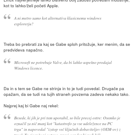
kot to lahko/želi početi Apple.
A ni metro samo kot alternativa klasicnemu windows
explorerju?
Treba bo prebrati za kaj se Gabe sploh pritožuje, ker menim, da se
predvideva napačno.
Microsoft ne potrebuje Valve, da bi lahko uspešno prodajal
Windows licence.
Da in s tem se Gabe ne strinja in to je tudi povedal. Drugače pa
opažam, da se tudi na tujih straneh povzema zadeva nekako tako.
Najprej kaj bi Gabe naj rekel:
Besede, ki jih je pri tem uporabil, so bile precej ostre: Osemko je
označil za nič manj kot "katastrofo za vse udeležence na PC
trgu" in napovedal "izstop več ključnih dobaviteljev (OEM-ov) z
trga". To sicer še ni gotovo, pravi, vendar bi radi bili