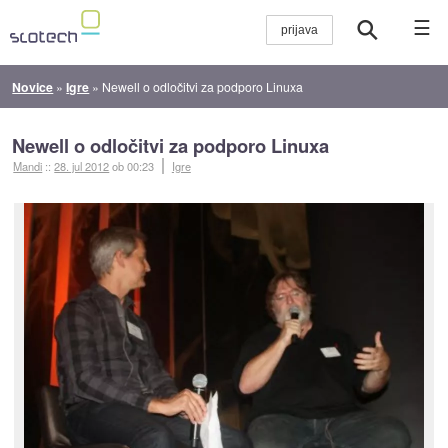
☰
Novice
»
Igre
»
Newell o odločitvi za podporo Linuxa
Newell o odločitvi za podporo Linuxa
Mandi
::
28. jul 2012
ob 00:23
Igre