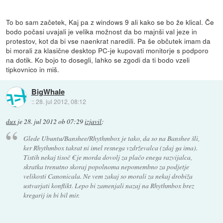
To bo sam začetek, Kaj pa z windows 9 ali kako se bo že klical. Če
bodo počasi uvajali je velika možnost da bo majnši val jeze in
protestov, kot da bi vse naenkrat naredili. Pa še občutek imam da
bi morali za klasične desktop PC-je kupovati monitorje s podporo
na dotik. Ko bojo to dosegli, lahko se zgodi da ti bodo vzeli
tipkovnico in miš.
BigWhale
::
28. jul 2012, 08:12
dux
je
28. jul 2012 ob 07:29
izjavil
:
Glede Ubuntu/Banshee/Rhythmbox je tako, da so na Banshee šli,
ker Rhythmbox takrat ni imel resnega vzdrževalca (zdaj ga ima).
Tistih nekaj tisoč € je morda dovolj za plačo enega razvijalca,
skratka trenutno skoraj popolnoma nepomembno za podjetje
velikosti Canonicala. Ne vem zakaj so morali za nekaj drobiža
ustvarjati konflikt. Lepo bi zamenjali nazaj na Rhythmbox brez
kregarij in bi bil mir.