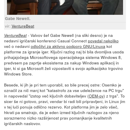
Gabe Newell.
vir:
VentureBeat
- Valvov šef Gabe Newell (na sliki desno) je na
VentureBeat
nedavni igričarski konferenci Casual Connect
povedal nekoliko
več o nedavni
odločitvi za aktivno podporo GNU/Linuxa
kot
platforme za igranje iger. Ključni razlog naj bi bila dvomljiva usoda
prihajajočega Microsoftovega operacijskega sistema Windows 8,
predvsem pa zaprtje ekosistema za nakup Windows aplikacij in
iger, ki si ga Microsoft želi vzpostaviti s svojo aplikacijsko trgovino
Windows Store.
Besede, ki jih je pri tem uporabil, so bile precej ostre: Osemko je
označil za nič manj kot "katastrofo za vse udeležence na PC trgu"
in napovedal "izstop več ključnih dobaviteljev (
OEM-ov
) z trga". To
sicer še ni gotovo, pravi, vendar bi radi bili pripravljeni, in Linux jim
v tej luči ponuja odlično rezervo. Kot platforma jim je zelo všeč,
hkrati pa smatrajo, da je eden izmed ključnih razlogov za njeno
sorazmerno nizko razširjenost prav pomanjkanje kvalitetnih
igričarskih naslovov.