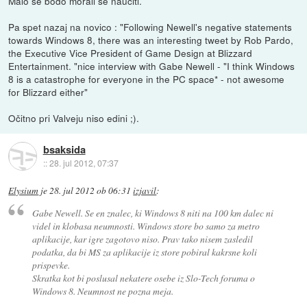
Malo se bodo morali še naučiti.
Pa spet nazaj na novico : "Following Newell's negative statements
towards Windows 8, there was an interesting tweet by Rob Pardo,
the Executive Vice President of Game Design at Blizzard
Entertainment. "nice interview with Gabe Newell - "I think Windows
8 is a catastrophe for everyone in the PC space* - not awesome
for Blizzard either"
Očitno pri Valveju niso edini ;).
bsaksida
::
28. jul 2012, 07:37
Elysium
je
28. jul 2012 ob 06:31
izjavil
:
Gabe Newell. Se en znalec, ki Windows 8 niti na 100 km dalec ni
videl in klobasa neumnosti. Windows store bo samo za metro
aplikacije, kar igre zagotovo niso. Prav tako nisem zasledil
podatka, da bi MS za aplikacije iz store pobiral kakrsne koli
prispevke.
Skratka kot bi poslusal nekatere osebe iz Slo-Tech foruma o
Windows 8. Neumnost ne pozna meja.