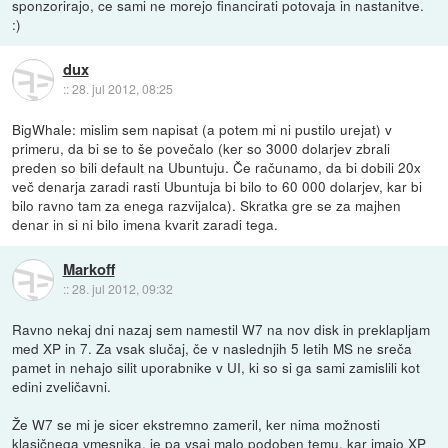
sponzorirajo, ce sami ne morejo financirati potovaja in nastanitve.
:)
dux
::
28. jul 2012, 08:25
BigWhale: mislim sem napisat (a potem mi ni pustilo urejat) v
primeru, da bi se to še povečalo (ker so 3000 dolarjev zbrali
preden so bili default na Ubuntuju. Če računamo, da bi dobili 20x
več denarja zaradi rasti Ubuntuja bi bilo to 60 000 dolarjev, kar bi
bilo ravno tam za enega razvijalca). Skratka gre se za majhen
denar in si ni bilo imena kvarit zaradi tega.
Markoff
::
28. jul 2012, 09:32
Ravno nekaj dni nazaj sem namestil W7 na nov disk in preklapljam
med XP in 7. Za vsak slučaj, če v naslednjih 5 letih MS ne sreča
pamet in nehajo silit uporabnike v UI, ki so si ga sami zamislili kot
edini zveličavni.
Že W7 se mi je sicer ekstremno zameril, ker nima možnosti
klasičnega vmesnika, je pa vsaj malo podoben temu, kar imajo XP