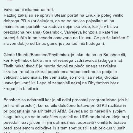
Valve se ni nikamor ustrelil.
Razlog zakaj so se spravili Steam portat na Linux je poleg veliko
dobrega PR-a (pričakujem, da se bo novica pojavila tudi na
mainstream portalih, ko zadeva dejansko izide, kar je v bistvu
brezplačna reklama) Steambox, Valvejeva konzola o kateri se
precej šušlja in bo seveda osnovana na Linuxu. Če pa še kakšen €
zraven dobijo od Linux gamerjev pa tudi nič hudega ;).
Glede Ubuntu/Banshee/Rhythmbox je tako, da so na Banshee šli,
ker Rhythmbox takrat ni imel resnega vzdrževalca (zdaj ga ima).
Tistih nekaj tisoč € je morda dovolj za plačo enega razvijalca,
skratka trenutno skoraj popolnoma nepomembno za podjetje
velikosti Canonicala. Ne vem zakaj so morali za nekaj drobiža
ustvarjati konflikt. Lepo bi zamenjali nazaj na Rhythmbox brez
kregarij in bi bil mir.
Banshee so odstranili ker je bil edini preostali program Mono (da bi
prihranili prostor), ker so bile določene težave pri GTK3 različici in
pri poganjanju na arhitekturi ARM. Seveda so to naredili v svojem
slogu tako, da so to odločitev sprejeli na UDS ne da bi za ideje prej
povedali razvijalcem in jim dali možnost odpraviti / omiliti te težave
pred sprejemom odločitve in s tem spet pustili slab priokus v ustih.