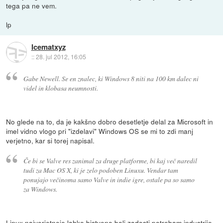
tega pa ne vem.
lp
Icematxyz
::
28. jul 2012, 16:05
Gabe Newell. Se en znalec, ki Windows 8 niti na 100 km dalec ni
videl in klobasa neumnosti.
No glede na to, da je kakšno dobro desetletje delal za Microsoft in
imel vidno vlogo pri "izdelavi" Windows OS se mi to zdi manj
verjetno, kar si torej napisal.
Če bi se Valve res zanimal za druge platforme, bi kaj več naredil
tudi za Mac OS X, ki je zelo podoben Linuxu. Vendar tam
ponujajo večinoma samo Valve in indie igre, ostale pa so samo
za Windows.
Linux najverjetneje lahko bistveno bolj zadosti potrebam industrije,