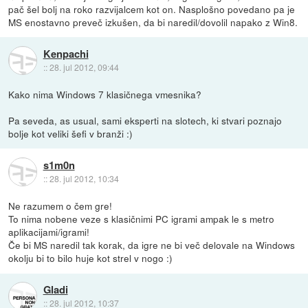
pač šel bolj na roko razvijalcem kot on. Nasplošno povedano pa je
MS enostavno preveč izkušen, da bi naredil/dovolil napako z Win8.
Kenpachi
::
28. jul 2012, 09:44
Kako nima Windows 7 klasičnega vmesnika?
Pa seveda, as usual, sami eksperti na slotech, ki stvari poznajo
bolje kot veliki šefi v branži :)
s1m0n
::
28. jul 2012, 10:34
Ne razumem o čem gre!
To nima nobene veze s klasičnimi PC igrami ampak le s metro
aplikacijami/igrami!
Če bi MS naredil tak korak, da igre ne bi več delovale na Windows
okolju bi to bilo huje kot strel v nogo :)
Gladi
::
28. jul 2012, 10:37