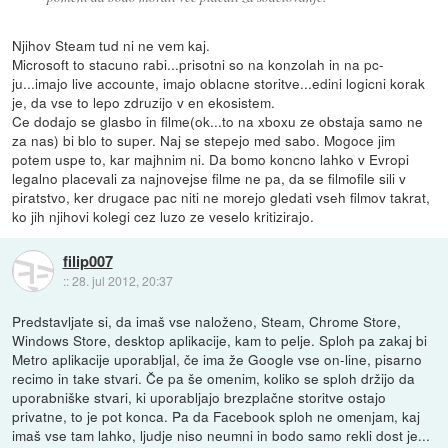
Njihov Steam tud ni ne vem kaj.
Microsoft to stacuno rabi...prisotni so na konzolah in na pc-
ju...imajo live accounte, imajo oblacne storitve...edini logicni korak
je, da vse to lepo zdruzijo v en ekosistem.
Ce dodajo se glasbo in filme(ok...to na xboxu ze obstaja samo ne
za nas) bi blo to super. Naj se stepejo med sabo. Mogoce jim
potem uspe to, kar majhnim ni. Da bomo koncno lahko v Evropi
legalno placevali za najnovejse filme ne pa, da se filmofile sili v
piratstvo, ker drugace pac niti ne morejo gledati vseh filmov takrat,
ko jih njihovi kolegi cez luzo ze veselo kritizirajo.
filip007
::
28. jul 2012, 20:37
Predstavljate si, da imaš vse naloženo, Steam, Chrome Store,
Windows Store, desktop aplikacije, kam to pelje. Sploh pa zakaj bi
Metro aplikacije uporabljal, če ima že Google vse on-line, pisarno
recimo in take stvari. Če pa še omenim, koliko se sploh držijo da
uporabniške stvari, ki uporabljajo brezplačne storitve ostajo
privatne, to je pot konca. Pa da Facebook sploh ne omenjam, kaj
imaš vse tam lahko, ljudje niso neumni in bodo samo rekli dost je...