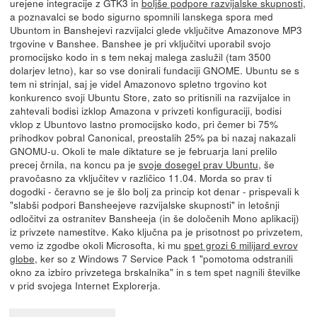
urejene integracije z GTK3 in
boljše podpore razvijalske skupnosti
,
a poznavalci se bodo sigurno spomnili lanskega spora med
Ubuntom in Banshejevi razvijalci glede vključitve Amazonove MP3
trgovine v Banshee. Banshee je pri vključitvi uporabil svojo
promocijsko kodo in s tem nekaj malega zaslužil (tam 3500
dolarjev letno), kar so vse donirali fundaciji GNOME. Ubuntu se s
tem ni strinjal, saj je videl Amazonovo spletno trgovino kot
konkurenco svoji Ubuntu Store, zato so pritisnili na razvijalce in
zahtevali bodisi izklop Amazona v privzeti konfiguraciji, bodisi
vklop z Ubuntovo lastno promocijsko kodo, pri čemer bi 75%
prihodkov pobral Canonical, preostalih 25% pa bi nazaj nakazali
GNOMU-u. Okoli te male diktature se je februarja lani prelilo
precej črnila, na koncu pa je
svoje dosegel prav Ubuntu
, še
pravočasno za vključitev v različico 11.04. Morda so prav ti
dogodki - čeravno se je šlo bolj za princip kot denar - prispevali k
"slabši podpori Bansheejeve razvijalske skupnosti" in letošnji
odločitvi za ostranitev Bansheeja (in še določenih Mono aplikacij)
iz privzete namestitve. Kako ključna pa je prisotnost po privzetem,
vemo iz zgodbe okoli Microsofta, ki mu
spet grozi 6 milijard evrov
globe
, ker so z Windows 7 Service Pack 1 "pomotoma odstranili
okno za izbiro privzetega brskalnika" in s tem spet nagnili številke
v prid svojega Internet Explorerja.