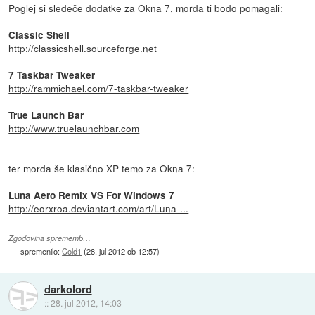
Poglej si sledeče dodatke za Okna 7, morda ti bodo pomagali:
Classic Shell
http://classicshell.sourceforge.net
7 Taskbar Tweaker
http://rammichael.com/7-taskbar-tweaker
True Launch Bar
http://www.truelaunchbar.com
ter morda še klasično XP temo za Okna 7:
Luna Aero Remix VS For Windows 7
http://eorxroa.deviantart.com/art/Luna-...
Zgodovina sprememb…
spremenilo:
Cold1
(
28. jul 2012 ob 12:57
)
darkolord
::
28. jul 2012, 14:03