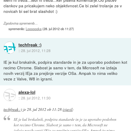
Meni ni treba...tebi ni treba...ker piseva komentarje.Od piscev
clankov pa pricakujem neko objektivnost.Ce bi zelel trolanje ze v
novicah bi sel brat slashdot :)
Zgodovina sprememb…
spremenilo:
Looooooka
(
28. jul 2012 ob 11:27
)
techfreak :)
::
28. jul 2012, 11:28
IE je kul brskalnik, podpira standarde in je za uporabo podoben kot
recimo Chrome. Slabost je samo v tem, da Microsoft ne izdaja
novih verzij IEja za prejšnje verzije OSa. Ampak to nima veliko
veze z Valve, W8 in igrami.
alexa-lol
::
28. jul 2012, 11:30
techfreak :)
je
28. jul 2012 ob 11:28
izjavil
:
IE je kul brskalnik, podpira standarde in je za uporabo podoben
kot recimo Chrome. Slabost je samo v tem, da Microsoft ne
izdaja novih verzij IEja za prejšnje verzije OSa. Ampak to nima