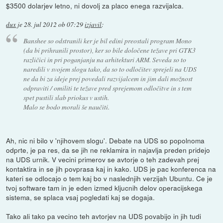
$3500 dolarjev letno, ni dovolj za placo enega razvijalca.
dux
je
28. jul 2012 ob 07:29
izjavil
:
Banshee so odstranili ker je bil edini preostali program Mono
(da bi prihranili prostor), ker so bile določene težave pri GTK3
različici in pri poganjanju na arhitekturi ARM. Seveda so to
naredili v svojem slogu tako, da so to odločitev sprejeli na UDS
ne da bi za ideje prej povedali razvijalcem in jim dali možnost
odpraviti / omiliti te težave pred sprejemom odločitve in s tem
spet pustili slab priokus v ustih.
Malo se bodo morali še naučiti.
Ah, nic ni bilo v 'njihovem slogu'. Debate na UDS so popolnoma
odprte, je pa res, da se jih ne reklamira in najavlja preden pridejo
na UDS urnik. V vecini primerov se avtorje o teh zadevah prej
kontaktira in se jih povprasa kaj in kako. UDS je pac konferenca na
kateri se odlocajo o tem kaj bo v naslednjih verzijah Ubuntu. Ce je
tvoj software tam in je eden izmed kljucnih delov operacijskega
sistema, se splaca vsaj pogledati kaj se dogaja.
Tako ali tako pa vecino teh avtorjev na UDS povabijo in jih tudi