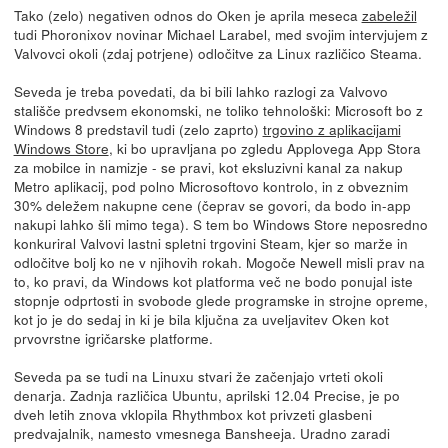
Tako (zelo) negativen odnos do Oken je aprila meseca
zabeležil
tudi Phoronixov novinar Michael Larabel, med svojim intervjujem z
Valvovci okoli (zdaj potrjene) odločitve za Linux različico Steama.
Seveda je treba povedati, da bi bili lahko razlogi za Valvovo
stališče predvsem ekonomski, ne toliko tehnološki: Microsoft bo z
Windows 8 predstavil tudi (zelo zaprto)
trgovino z aplikacijami
Windows Store
, ki bo upravljana po zgledu Applovega App Stora
za mobilce in namizje - se pravi, kot eksluzivni kanal za nakup
Metro aplikacij, pod polno Microsoftovo kontrolo, in z obveznim
30% deležem nakupne cene (čeprav se govori, da bodo in-app
nakupi lahko šli mimo tega). S tem bo Windows Store neposredno
konkuriral Valvovi lastni spletni trgovini Steam, kjer so marže in
odločitve bolj ko ne v njihovih rokah. Mogoče Newell misli prav na
to, ko pravi, da Windows kot platforma več ne bodo ponujal iste
stopnje odprtosti in svobode glede programske in strojne opreme,
kot jo je do sedaj in ki je bila ključna za uveljavitev Oken kot
prvovrstne igričarske platforme.
Seveda pa se tudi na Linuxu stvari že začenjajo vrteti okoli
denarja. Zadnja različica Ubuntu, aprilski 12.04 Precise, je po
dveh letih znova vklopila Rhythmbox kot privzeti glasbeni
predvajalnik, namesto vmesnega Bansheeja. Uradno zaradi