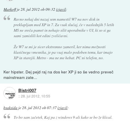
Markoff
je
28. jul 2012 ob 09:32
izjavil
:
Ravno nekaj dni nazaj sem namestil W7 na nov disk in
preklapljam med XP in 7. Za vsak slučaj, če v naslednjih 5 letih
MS ne sreča pamet in nehajo silit uporabnike v UI, ki so si ga
sami zamislili kot edini zveličavni.
Že W7 se mi je sicer ekstremno zameril, ker nima možnosti
klasičnega vmesnika, je pa vsaj malo podoben temu, kar imajo
XP in starejši. Metro - ma ne me hebat. PC ni telefon, no.
Ker hipster. Dej pejd raj na dos ker XP ji so še vedno preveč
mainstream zate...
Bistri007
::
28. jul 2012, 10:55
bsaksida
je
28. jul 2012 ob 07:37
izjavil
:
To bo sam začetek, Kaj pa z windows 9 ali kako se bo že klical.