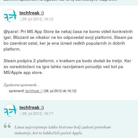
techfreak :)
::
28. jul 2012, 16:12
@para!: Pri MS App Store še nekaj časa ne bomo videli konkretnih
iger, Blizzard se nikakor ne bo odpovedal svoji platformi, Steam pa
bo zaenkrat ostal, ker je ena izmed redkih popularnih in dobrih
platform.
Steam podpira 2 platformi, v kratkem pa bodo dodali še tretjo. Ker
so osredotočeni na igre lahko razvijalcem ponudijo več kot pa
MS/Apple app store.
Zgodovina sprememb…
spremenil:
techfreak :)
(
28. jul 2012 ob 16:12
)
techfreak :)
::
28. jul 2012, 16:17
Linux najverjetneje lahko bistveno bolj zadosti potrebam
industrije, kot to lahko/želi početi Apple.