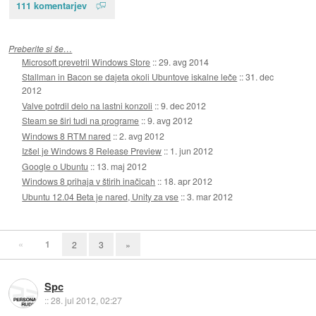
111 komentarjev
Preberite si še…
Microsoft prevetril Windows Store
::
29. avg 2014
Stallman in Bacon se dajeta okoli Ubuntove iskalne leče
::
31. dec
2012
Valve potrdil delo na lastni konzoli
::
9. dec 2012
Steam se širi tudi na programe
::
9. avg 2012
Windows 8 RTM nared
::
2. avg 2012
Izšel je Windows 8 Release Preview
::
1. jun 2012
Google o Ubuntu
::
13. maj 2012
Windows 8 prihaja v štirih inačicah
::
18. apr 2012
Ubuntu 12.04 Beta je nared, Unity za vse
::
3. mar 2012
«
1
2
3
»
Spc
::
28. jul 2012, 02:27