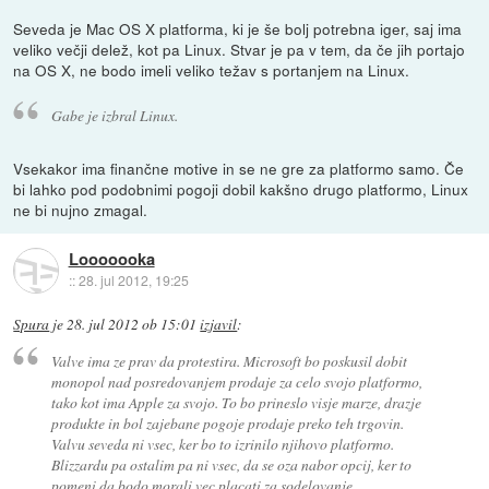
Seveda je Mac OS X platforma, ki je še bolj potrebna iger, saj ima
veliko večji delež, kot pa Linux. Stvar je pa v tem, da če jih portajo
na OS X, ne bodo imeli veliko težav s portanjem na Linux.
Gabe je izbral Linux.
Vsekakor ima finančne motive in se ne gre za platformo samo. Če
bi lahko pod podobnimi pogoji dobil kakšno drugo platformo, Linux
ne bi nujno zmagal.
Looooooka
::
28. jul 2012, 19:25
Spura
je
28. jul 2012 ob 15:01
izjavil
:
Valve ima ze prav da protestira. Microsoft bo poskusil dobit
monopol nad posredovanjem prodaje za celo svojo platformo,
tako kot ima Apple za svojo. To bo prineslo visje marze, drazje
produkte in bol zajebane pogoje prodaje preko teh trgovin.
Valvu seveda ni vsec, ker bo to izrinilo njihovo platformo.
Blizzardu pa ostalim pa ni vsec, da se oza nabor opcij, ker to
pomeni da bodo morali vec placati za sodelovanje.