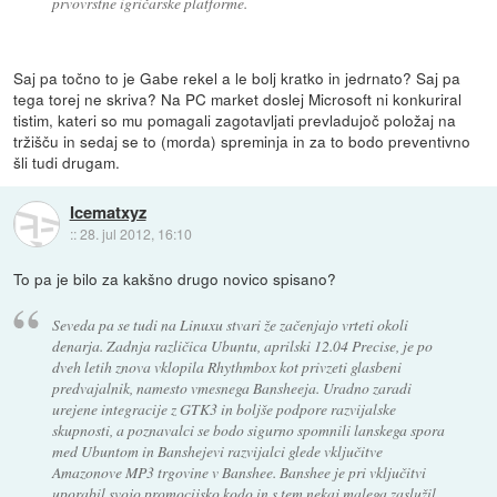
prvovrstne igričarske platforme.
Saj pa točno to je Gabe rekel a le bolj kratko in jedrnato? Saj pa
tega torej ne skriva? Na PC market doslej Microsoft ni konkuriral
tistim, kateri so mu pomagali zagotavljati prevladujoč položaj na
tržišču in sedaj se to (morda) spreminja in za to bodo preventivno
šli tudi drugam.
Icematxyz
::
28. jul 2012, 16:10
To pa je bilo za kakšno drugo novico spisano?
Seveda pa se tudi na Linuxu stvari že začenjajo vrteti okoli
denarja. Zadnja različica Ubuntu, aprilski 12.04 Precise, je po
dveh letih znova vklopila Rhythmbox kot privzeti glasbeni
predvajalnik, namesto vmesnega Bansheeja. Uradno zaradi
urejene integracije z GTK3 in boljše podpore razvijalske
skupnosti, a poznavalci se bodo sigurno spomnili lanskega spora
med Ubuntom in Banshejevi razvijalci glede vključitve
Amazonove MP3 trgovine v Banshee. Banshee je pri vključitvi
uporabil svojo promocijsko kodo in s tem nekaj malega zaslužil