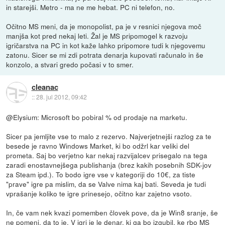
in starejši. Metro - ma ne me hebat. PC ni telefon, no.
Očitno MS meni, da je monopolist, pa je v resnici njegova moč
manjša kot pred nekaj leti. Žal je MS pripomogel k razvoju
igričarstva na PC in kot kaže lahko pripomore tudi k njegovemu
zatonu. Sicer se mi zdi potrata denarja kupovati računalo in še
konzolo, a stvari gredo počasi v to smer.
cleanac
::
28. jul 2012, 09:42
@Elysium: Microsoft bo pobiral % od prodaje na marketu.
Sicer pa jemljite vse to malo z rezervo. Najverjetnejši razlog za te
besede je ravno Windows Market, ki bo odžrl kar veliki del
prometa. Saj bo verjetno kar nekaj razvijalcev prisegalo na tega
zaradi enostavnejšega publishanja (brez kakih posebnih SDK-jov
za Steam ipd.). To bodo igre vse v kategoriji do 10€, za tiste
"prave" igre pa mislim, da se Valve nima kaj bati. Seveda je tudi
vprašanje koliko te igre prinesejo, očitno kar zajetno vsoto.
In, če vam nek kvazi pomemben človek pove, da je Win8 sranje, še
ne pomeni, da to je. V igri je le denar, ki ga bo izgubil, ke rbo MS