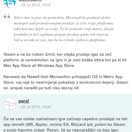
::
28. jul 2012, 16:02
Valve ima ze prav da protestira. Microsoft bo poskusil dobit
monopol nad posredovanjem prodaje za celo svojo platformo,
tako kot ima Apple za svojo. To bo prineslo visje marze, drazje
produkte in bol zajebane pogoje prodaje preko teh trgovin.
Valvu seveda ni vsec, ker bo to izrinilo njihovo platformo.
Steam-a ne bo noben izrinil, ker olajša prodajo iger za več
platform, je osredotočen na igre in je zato boljša izbira kot pa bi bil
Mac App Store ali Windows App Store.
Namesto da Newell blati Microsoftov prihajajoči OS in Metro App
Store, naj raje to nestrinjanje pokažejo z konkretnimi dejanji. Glasni
so, ampak naredili pa tudi niso skoraj nič.
para!
::
28. jul 2012, 16:04
Če se vse ostale mainstream igre začnejo uspešno prodajat na teh
app storeih (MS, Apple), recimo EA, Blizzard ipd, potem bo Steam
s svojo trgovino zvisel. Razen, če so nepogrešljivi na trgu iger,