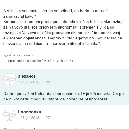
A si bil na sestanku, kjer so se odlocili, da bodo to naredili
zanalasc al kako?
Ker ce nisi bil potem predlagam, da tale del "da bi bili lahko razlogi
za Valvovo stališče predvsem ekonomski" spremenis v "da so
razlogi za Valvovo stališče predvsem ekonomski," in obdrzis vsaj
en scepec objektivnosti. Ceprav bi blo verjetno bolj novinarsko ce
bi skenslal navednice na nepreverjenih delih "clanka".
Zgodovina sprememb…
spremenilo:
Looooooka
(
28. jul 2012 ob 11:14
)
alexa-lol
::
28. jul 2012, 11:25
Da to ugotoviš ni treba, da si na sestanku. IE je krš od krša. Če ga
ne bi kot default porivali naprej ga noben ne bi uporabljal.
Looooooka
::
28. jul 2012, 11:27