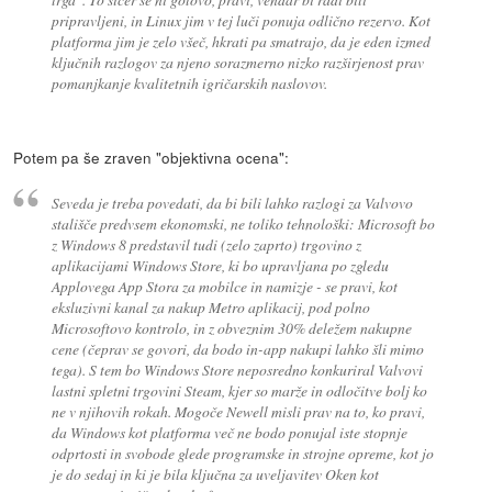
pripravljeni, in Linux jim v tej luči ponuja odlično rezervo. Kot
platforma jim je zelo všeč, hkrati pa smatrajo, da je eden izmed
ključnih razlogov za njeno sorazmerno nizko razširjenost prav
pomanjkanje kvalitetnih igričarskih naslovov.
Potem pa še zraven "objektivna ocena":
Seveda je treba povedati, da bi bili lahko razlogi za Valvovo
stališče predvsem ekonomski, ne toliko tehnološki: Microsoft bo
z Windows 8 predstavil tudi (zelo zaprto) trgovino z
aplikacijami Windows Store, ki bo upravljana po zgledu
Applovega App Stora za mobilce in namizje - se pravi, kot
eksluzivni kanal za nakup Metro aplikacij, pod polno
Microsoftovo kontrolo, in z obveznim 30% deležem nakupne
cene (čeprav se govori, da bodo in-app nakupi lahko šli mimo
tega). S tem bo Windows Store neposredno konkuriral Valvovi
lastni spletni trgovini Steam, kjer so marže in odločitve bolj ko
ne v njihovih rokah. Mogoče Newell misli prav na to, ko pravi,
da Windows kot platforma več ne bodo ponujal iste stopnje
odprtosti in svobode glede programske in strojne opreme, kot jo
je do sedaj in ki je bila ključna za uveljavitev Oken kot