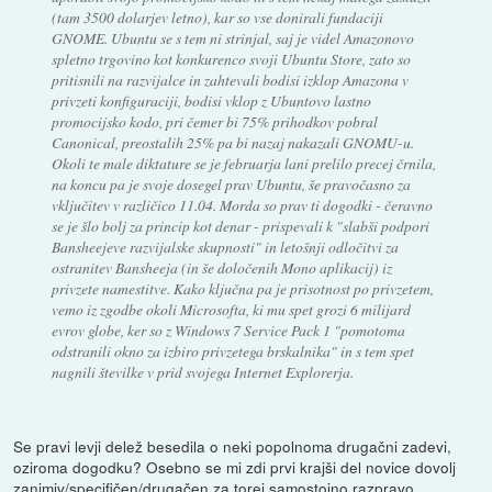
(tam 3500 dolarjev letno), kar so vse donirali fundaciji
GNOME. Ubuntu se s tem ni strinjal, saj je videl Amazonovo
spletno trgovino kot konkurenco svoji Ubuntu Store, zato so
pritisnili na razvijalce in zahtevali bodisi izklop Amazona v
privzeti konfiguraciji, bodisi vklop z Ubuntovo lastno
promocijsko kodo, pri čemer bi 75% prihodkov pobral
Canonical, preostalih 25% pa bi nazaj nakazali GNOMU-u.
Okoli te male diktature se je februarja lani prelilo precej črnila,
na koncu pa je svoje dosegel prav Ubuntu, še pravočasno za
vključitev v različico 11.04. Morda so prav ti dogodki - čeravno
se je šlo bolj za princip kot denar - prispevali k "slabši podpori
Bansheejeve razvijalske skupnosti" in letošnji odločitvi za
ostranitev Bansheeja (in še določenih Mono aplikacij) iz
privzete namestitve. Kako ključna pa je prisotnost po privzetem,
vemo iz zgodbe okoli Microsofta, ki mu spet grozi 6 milijard
evrov globe, ker so z Windows 7 Service Pack 1 "pomotoma
odstranili okno za izbiro privzetega brskalnika" in s tem spet
nagnili številke v prid svojega Internet Explorerja.
Se pravi levji delež besedila o neki popolnoma drugačni zadevi,
oziroma dogodku? Osebno se mi zdi prvi krajši del novice dovolj
zanimiv/specifičen/drugačen za torej samostojno razpravo.