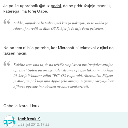
Je pa že uporabnik @dux
podal
, da se pridružujejo mnenju,
katerega ima torej Gabe.
Lahko, ampak če bi Valve imel kaj za pokazati, bi to lahko že
zdavnaj naredil za Mac OS X, kjer je že dlje časa prisoten.
Ne po tem ni bilo potrebe, ker Microsoft ni tekmoval z njimi na
takšen način.
Kakšne veze ima to, če na tržišče stopi še en proizvajalec strojne
opreme? Sploh pa proizvajalci strojne opreme tako nimajo kam
iti, ker je Windows edini "PC" OS v uporabi. Alternativa PCjem
je Mac, ampak tam ima Apple zelo omejen seznam proizvajalcev
njihove opreme in nobeden ne more konkurirati.
Gabe je izbral Linux.
techfreak :)
::
28. jul 2012, 17:22