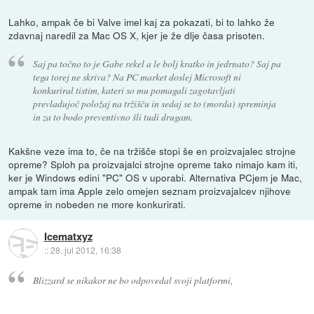
Lahko, ampak če bi Valve imel kaj za pokazati, bi to lahko že
zdavnaj naredil za Mac OS X, kjer je že dlje časa prisoten.
Saj pa točno to je Gabe rekel a le bolj kratko in jedrnato? Saj pa
tega torej ne skriva? Na PC market doslej Microsoft ni
konkuriral tistim, kateri so mu pomagali zagotavljati
prevladujoč položaj na tržišču in sedaj se to (morda) spreminja
in za to bodo preventivno šli tudi drugam.
Kakšne veze ima to, če na tržišče stopi še en proizvajalec strojne
opreme? Sploh pa proizvajalci strojne opreme tako nimajo kam iti,
ker je Windows edini "PC" OS v uporabi. Alternativa PCjem je Mac,
ampak tam ima Apple zelo omejen seznam proizvajalcev njihove
opreme in nobeden ne more konkurirati.
Icematxyz
::
28. jul 2012, 16:38
Blizzard se nikakor ne bo odpovedal svoji platformi,