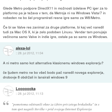
Glede Metro podpore DirectX11 in možnosti izdelave PC iger za to
platformo pa je težava v tem, da Metroja ni na Windows Vista/7 in
nobeden ne bo šel programirati resne igre samo za W8/Metro.
Če bi se Valve res zanimal za druge platforme, bi kaj več naredil
tudi za Mac OS X, ki je zelo podoben Linuxu. Vendar tam ponujajo
večinoma samo Valve in indie igre, ostale pa so samo za Windows.
alexa-lol
::
28. jul 2012, 11:04
A ni metro samo kot alternativa klasicnemu windows explorerju?
če ljudem metro ne bo všeč bodo pač naredil novega explorerja,
drobovje 8 obdržali in lansirali windows 9
Looooooka
::
28. jul 2012, 11:13
"pomotoma odstranili okno za izbiro privzetega brskalnika" in s
tem spet nagnili številke v prid svojega Internet Explorerja