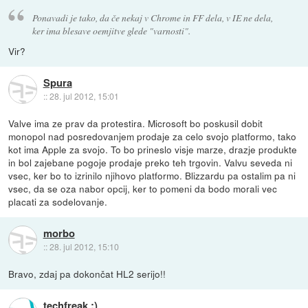
Ponavadi je tako, da če nekaj v Chrome in FF dela, v IE ne dela,
ker ima blesave oemjitve glede "varnosti".
Vir?
Spura
::
28. jul 2012, 15:01
Valve ima ze prav da protestira. Microsoft bo poskusil dobit
monopol nad posredovanjem prodaje za celo svojo platformo, tako
kot ima Apple za svojo. To bo prineslo visje marze, drazje produkte
in bol zajebane pogoje prodaje preko teh trgovin. Valvu seveda ni
vsec, ker bo to izrinilo njihovo platformo. Blizzardu pa ostalim pa ni
vsec, da se oza nabor opcij, ker to pomeni da bodo morali vec
placati za sodelovanje.
morbo
::
28. jul 2012, 15:10
Bravo, zdaj pa dokončat HL2 serijo!!
techfreak :)