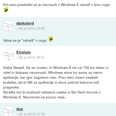
Kot sem predvidel se je microsoft z Windows 8 vstrelil v levo nogo.
darkolord
::
28. jul 2012, 03:58
Valve se je "vstrelil" v nogo
Elysium
::
28. jul 2012, 06:31
Gabe Newell. Se en znalec, ki Windows 8 niti na 100 km dalec ni
videl in klobasa neumnosti. Windows store bo samo za metro
aplikacije, kar igre zagotovo niso. Prav tako nisem zasledil
podatka, da bi MS za aplikacije iz store pobiral kakrsne koli
prispevke.
Skratka kot bi poslusal nekatere osebe iz Slo-Tech foruma o
Windows 8. Neumnost ne pozna meja.
dux
::
28. jul 2012, 07:29