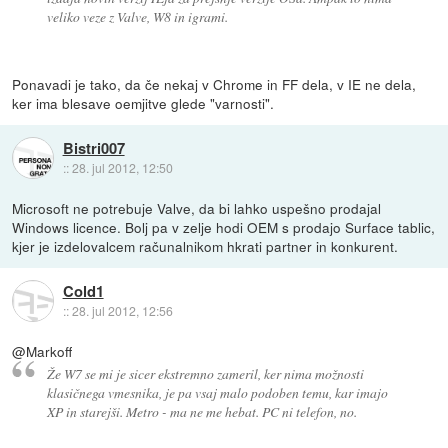
veliko veze z Valve, W8 in igrami.
Ponavadi je tako, da če nekaj v Chrome in FF dela, v IE ne dela,
ker ima blesave oemjitve glede "varnosti".
Bistri007
::
28. jul 2012, 12:50
Microsoft ne potrebuje Valve, da bi lahko uspešno prodajal
Windows licence. Bolj pa v zelje hodi OEM s prodajo Surface tablic,
kjer je izdelovalcem računalnikom hkrati partner in konkurent.
Cold1
::
28. jul 2012, 12:56
@Markoff
Že W7 se mi je sicer ekstremno zameril, ker nima možnosti
klasičnega vmesnika, je pa vsaj malo podoben temu, kar imajo
XP in starejši. Metro - ma ne me hebat. PC ni telefon, no.