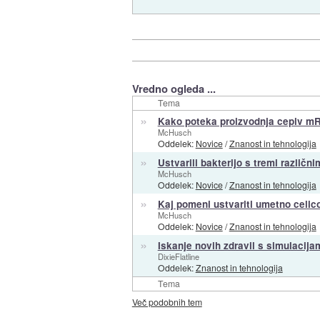
Vredno ogleda ...
Tema
»
Kako poteka proizvodnja cepiv m
McHusch
Oddelek:
Novice
/
Znanost in tehnologija
»
Ustvarili bakterijo s tremi različn
McHusch
Oddelek:
Novice
/
Znanost in tehnologija
»
Kaj pomeni ustvariti umetno celic
McHusch
Oddelek:
Novice
/
Znanost in tehnologija
»
Iskanje novih zdravil s simulacijam
DixieFlatline
Oddelek:
Znanost in tehnologija
Tema
Več podobnih tem