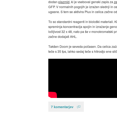
dodan
plazmid
, ki je vseboval genski zapis za
ze
GFP. V normalnih pogojih je izražen slednji in
ugasne. S tem se aktivira Plux in celica začne odd
To so standardni reagenti in biološki materiali. 
spreminja koncentracija spojin in izražanje geno
ločljivost 32 x 48, nato pa še v monokromatski prik
začne dodajati AHL.
Takšen Doom je seveda počasen. Da celica zažari
teče s 35 fps, lahko sedaj teče s hitrostjo ene sli
7 komentarjev