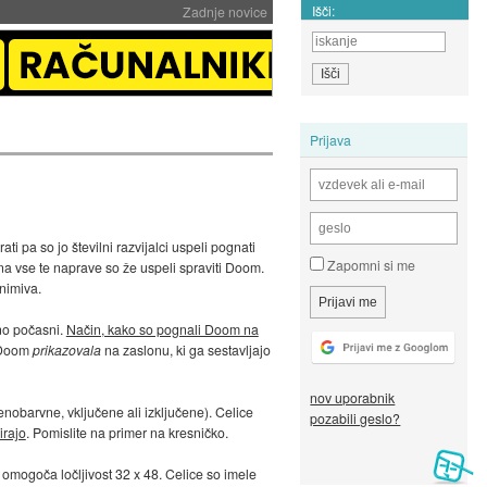
Išči:
Zadnje novice
Prijava
ati pa so jo številni razvijalci uspeli pognati
Zapomni si me
 na vse te naprave so že uspeli spraviti Doom.
nimiva.
mno počasni.
Način, kako so pognali Doom na
e Doom
prikazovala
na zaslonu, ki ga sestavljajo
nov uporabnik
 enobarvne, vključene ali izključene). Celice
pozabili geslo?
irajo
. Pomislite na primer na kresničko.
ar omogoča ločljivost 32 x 48. Celice so imele