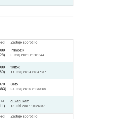
edi
Zadnje sporočilo
889
PrimozR
28)
6. maj 2021 21:01:44
989
tikitoki
69)
11. maj 2014 20:47:37
870
Seto
383)
24. maj 2010 21:33:09
09
dukenukem
11)
18. okt 2007 19:26:07
edi
Zadnje sporočilo