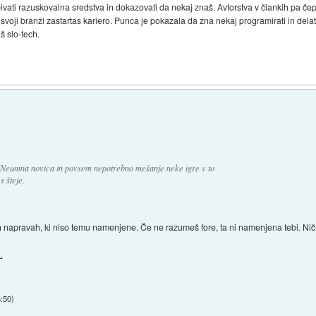
vati razuskovalna sredstva in dokazovati da nekaj znaš. Avtorstva v člankih pa čepra
v svoji branži zastartas kariero. Punca je pokazala da zna nekaj programirati in dela
š slo-tech.
? Neumna novica in povsem nepotrebno mešanje neke igre v to
s šteje.
 napravah, ki niso temu namenjene. Če ne razumeš fore, ta ni namenjena tebi. Nič 
.
6:50
)