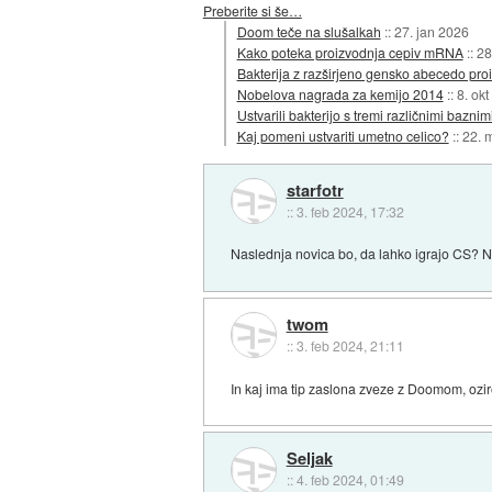
Preberite si še…
Doom teče na slušalkah
::
27. jan 2026
Kako poteka proizvodnja cepiv mRNA
::
28
Bakterija z razširjeno gensko abecedo pro
Nobelova nagrada za kemijo 2014
::
8. ok
Ustvarili bakterijo s tremi različnimi bazni
Kaj pomeni ustvariti umetno celico?
::
22. 
starfotr
::
3. feb 2024, 17:32
Naslednja novica bo, da lahko igrajo CS? N
twom
::
3. feb 2024, 21:11
In kaj ima tip zaslona zveze z Doomom, ozir
Seljak
::
4. feb 2024, 01:49