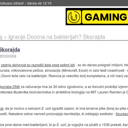
eizkusov zdravil
::
danes ob 12:10
a
»
Igranje Dooma na bakterijah? Skorajda
Skorajda
tehnologija
e
zadnjo skrivnost so razrešili šele pred petimi leti
- so do danes preigrali milijoni, hkr
čunala, mikrovalovne pečice, simulacije (Minecraft, Excel) in celo testi nosečnosti -
da Doom teče celo na bakterijah. Resnica je nekoliko bolj kompleksna, a nič manj za
poraba DNK
za računanje ima že 30-letno zgodovino, a so trenutni prototipi izje
Doktorska študentka bioinženirstva in sintetične biologije na MIT Lauren Ramlen j
zal
, da je možno s celicami
E. coli
zgraditi zaslon, ki ima binarne pike (torej so pike
svetil. Nekatere celice namreč proizvajajo kemikalije, ki oddajajo svetlobo -
flouresc
ice prve dame med bakterijami, to je
E. coli
, je vzgojila na plošči s 1536 prekati, k