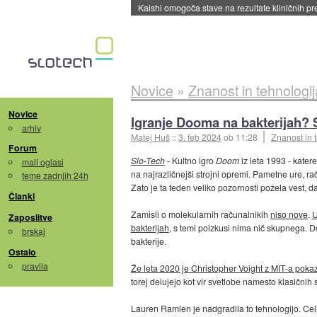
Kalshi omogoča stave na rezultate kliničnih pr
Novice
»
Znanost in tehnologij
Novice
Igranje Dooma na bakterijah? 
arhiv
Matej Huš
::
3. feb 2024
ob 11:28
Znanost in 
Forum
Slo-Tech
- Kultno igro
Doom
iz leta 1993 - kater
mali oglasi
na najrazličnejši strojni opremi. Pametne ure, ra
teme zadnjih 24h
Zato je ta teden veliko pozornosti požela vest, 
Članki
Zamisli o molekularnih računalnikih
niso nove
.
U
Zaposlitve
bakterijah
, s temi poizkusi nima nič skupnega. 
brskaj
bakterije.
Ostalo
pravila
Že leta 2020 je Christopher Voight z MIT-a poka
torej delujejo kot vir svetlobe namesto klasičnih 
Lauren Ramlen je nadgradila to tehnologijo. Cel