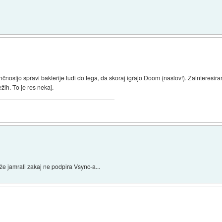
čnostjo spravi bakterije tudi do tega, da skoraj igrajo Doom (naslov!). Zainteres
žih. To je res nekaj.
 že jamrali zakaj ne podpira Vsync-a...