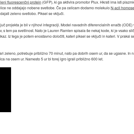
leni fluorescenčni protein
(GFP), ki ga aktivira promotor Plux. Hkrati ima isti plazmi
 celice ne oddajajo nobene svetlobe. Če pa celicam dodamo molekulo
N-acil homose
ajati zeleno svetlobo. Piksel se vključi.
Ključ projekta je bil v njihovi integraciji. Model navadnih diferencialnih enačb (ODE
v, s tem pa svetilnost. Nato je Lauren Ramlen spisala še nekaj kode, ki je vsako s
az. Iz tega je potem enostavno določiti, kateri piksel se vključi in kateri. V praksi s
 zeleno, potrebuje približno 70 minut, nato pa dobrih osem ur, da se ugasne. In n
čica na osem ur. Namesto 5 ur bi torej igro igrali približno 600 let.