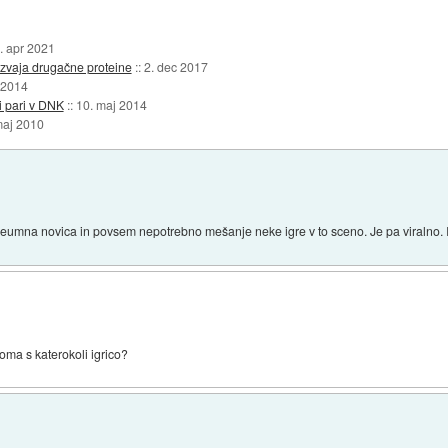
. apr 2021
izvaja drugačne proteine
::
2. dec 2017
t 2014
mi pari v DNK
::
10. maj 2014
maj 2010
eumna novica in povsem nepotrebno mešanje neke igre v to sceno. Je pa viralno. In
oma s katerokoli igrico?