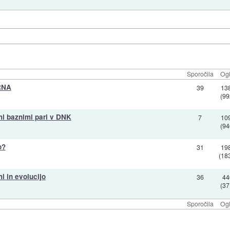
Sporočila
Ogl
RNA
39
13
(99
imi baznimi pari v DNK
7
10
(94
o?
31
19
(18
i in evolucijo
36
44
(37
Sporočila
Ogl