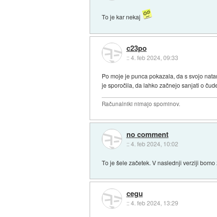
To je kar nekaj
c23po
::
4. feb 2024, 09:33
Po moje je punca pokazala, da s svojo natan
je sporočila, da lahko začnejo sanjati o čude
Računalniki nimajo spominov.
no comment
::
4. feb 2024, 10:02
To je šele začetek. V naslednji verziji bomo
cegu
::
4. feb 2024, 13:29