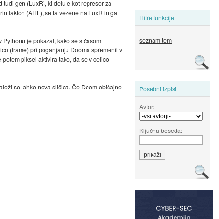
d tudi gen (LuxR), ki deluje kot represor za
rin lakton
(AHL), se ta vežene na LuxR in ga
Hitre funkcije
seznam tem
) v Pythonu je pokazal, kako se s časom
ličico (frame) pri poganjanju Dooma spremenil v
e potem piksel aktivira tako, da se v celico
aloži se lahko nova sličica. Če Doom običajno
Posebni izpisi
Avtor:
Ključna beseda: