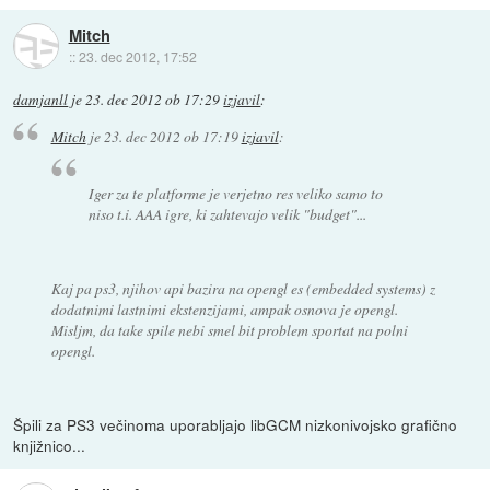
Mitch
::
23. dec 2012, 17:52
damjanll
je
23. dec 2012 ob 17:29
izjavil
:
Mitch
je
23. dec 2012 ob 17:19
izjavil
:
Iger za te platforme je verjetno res veliko samo to
niso t.i. AAA igre, ki zahtevajo velik "budget"...
Kaj pa ps3, njihov api bazira na opengl es (embedded systems) z
dodatnimi lastnimi ekstenzijami, ampak osnova je opengl.
Misljm, da take spile nebi smel bit problem sportat na polni
opengl.
Špili za PS3 večinoma uporabljajo libGCM nizkonivojsko grafično
knjižnico...