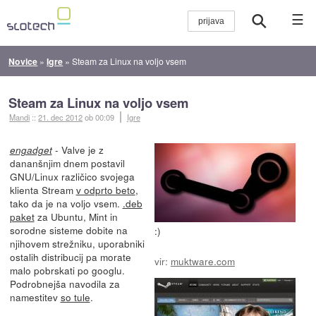
☰
Novice
»
Igre
»
Steam za Linux na voljo vsem
Steam za Linux na voljo vsem
Mandi
::
21. dec 2012
ob 00:09
Igre
- Valve je z
engadget
dananšnjim dnem postavil
GNU/Linux različico svojega
klienta Stream
v odprto beto
,
tako da je na voljo vsem.
.deb
paket
za Ubuntu, Mint in
sorodne sisteme dobite na
:)
njihovem strežniku, uporabniki
ostalih distribucij pa morate
vir:
muktware.com
malo pobrskati po googlu.
Podrobnejša navodila za
namestitev
so tule
.