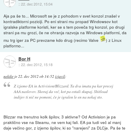
::
22. dec 2012, 15:04
Aja pa še to... Microsoft se je z pohodom v svet konzol znašel v
kontradiktorni poziciji. Po eni strani mu propad Windowsov kot
igralske platforme koristi, ker se s tem poveča trg konzol, po drugi
strani pa mu grozi, če ne ohranja razvoja na Windows platformi, da
mu trg iger za PC prevzame kdo drug (recimo Valve
) z Linux
platformo...
Bor H
::
22. dec 2012, 15:18
nekikr
je
22. dec 2012 ob 14:52
izjavil
:
Z izjemo EA in Activision/Blizzard. Ta dva imata pa kar precej
AAA naslovov. Skoraj da več, kot pa ostali skupaj. Shitload
indijev ti nič ne pomeni, če je igralen le en na nekaj sto.
Blizzar ma trenutno kolk špilov, 3 aktivne? Od Activision je pa
praktično vse na Steamu, ne vem kaj fali. EA pa tudi več al manj
daje večino gor, z izjemo špilov, ki so "narejeni" za DLCje. Pa še te