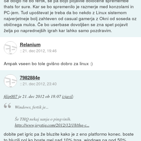
Še dolgo ne bo fertik, se pa bojo pojavile določene spremembe
thats for sure. Kar se bo spremenilo je razmerje med konzolami in
PC-jem. Tud upoštevat je treba da bo nekdo z Linux sistemom
najverjetneje bolj zahteven od casual gamerja z Okni od soseda oz
običnega mulca. Če bo userbase dovoljšen se zna spet pojavit
želja po naprednejših igrah kar lahko samo pozdravim.
Relanium
::
21. dec 2012, 19:46
Ampak vseen bo tole gvišno dobro za linux :)
7982884e
::
21. dec 2012, 23:40
filip007
je
21. dec 2012 ob 18:07
izjavil
:
Windows, fertik je...
Še THQ nekaj sanja o pingvinih.
http://www.joystiq.com/2012/12/18/thq-c...
dobite pet igric pa že bluzite kako je z eno platformo konec. boste
to bluzili pol ko boste mel nad 10% trga, windows pa pod 50%.