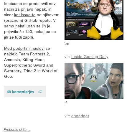
Istočasno so predstavili nov
način za prijavo napak, in
sicer
kot issue-te
na njihovem
(praznem) GitHub repotu. V
samo nekaj urah se jih je
pojavilo že 150, nekaj pa so
jih že tudi zaprli.
\o/
Med podprtimi naslovi
se
najdejo Team Fortress 2,
vir:
Inside Gaming Daily
Amnesia, Killing Floor,
Superbrothers: Sword and
Sworcery, Trine 2 in World of
Goo.
48 komentarjev
:*
vir:
engadget
Preberite si še…