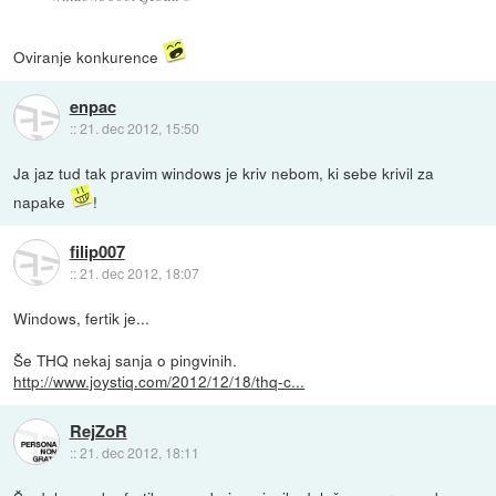
Oviranje konkurence
enpac
::
21. dec 2012, 15:50
Ja jaz tud tak pravim windows je kriv nebom, ki sebe krivil za
napake
!
filip007
::
21. dec 2012, 18:07
Windows, fertik je...
Še THQ nekaj sanja o pingvinih.
http://www.joystiq.com/2012/12/18/thq-c...
RejZoR
::
21. dec 2012, 18:11