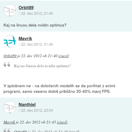
Orbit89
::
22. dec 2012, 21:40
Kaj na linuxu dela nvidin optimus?
Mavrik
::
22. dec 2012, 21:45
Orbit89
je
22. dec 2012 ob 21:40
izjavil
:
Kaj na linuxu dela nvidin optimus?
V splošnem ne - na določenih modelih se da porihtat z enimi
programi, samo vseeno dobiš približno 30-40% manj FPS.
Nanthiel
::
22. dec 2012, 22:04
Mavrik
je
22. dec 2012 ob 21:45
izjavil
:
Orbit89
je
22. dec 2012 ob 21:40
izjavil
: