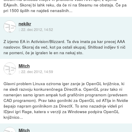
EAjevih. Skorej bi lahk reku, da če ni na Steamu ne obstaja. Če pa
pri 1500 špilih ne najdeš nenasilnih...
nekikr
::
22. dec 2012, 14:52
Z izjemo EA in Activision/Blizzard. Ta dva imata pa kar precej AAA
naslovov. Skoraj da več, kot pa ostali skupaj. Shitload indijev ti nič
ne pomeni, če je igralen le en na nekaj sto.
Mitch
::
22. dec 2012, 14:59
Glavni problem Linuxa oziroma iger zanje je OpenGL knjižnica, ki
ne sledi razvoju konkurenčnega DirectX-a. OpenGL prav tako ni
namenjen samo igram ampak tudi grafičnim programom (predvsem
CAD programom). Prav tako gonilniki za OpenGL od ATIja in Nvidie
šepajo napram gonilnikom za DirectX. To smo nazadnje videli pri
IDjevi igri Rage, katera v verziji za Windowse podpira OpenGL
knjižnico...
Mitch