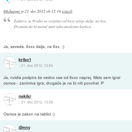
69charger
je
21. dec 2012 ob 12:16
izjavil
:
Zahteve za Nvidio so verjetno od 6xxx serije dalje, ne 6xx.
Dvomim da bi moral imet tako moderno kartico.
Ja, seveda. 6xxx dalje, ne 6xx. :)
kriko1
::
21. dec 2012, 13:50
Ja, nvidia podpira še vedno vse od 6xxx naprej. Malo sem igral
osmos - zanimiva igra, drugače je ne bi niti povohal :P
nekikr
::
21. dec 2012, 13:56
Osmos je zakon na tablici :)
@nny