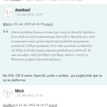
deadbeef
::
23. dec 2012, 14:27
Mitch
je
22. dec 2012 ob 14:59
izjavil
:
Glavni problem Linuxa oziroma iger zanje je OpenGL knjižnica,
ki ne sledi razvoju konkurenčnega DirectX-a. OpenGL prav tako
ni namenjen samo igram ampak tudi grafičnim programom
(predvsem CAD programom). Prav tako gonilniki za OpenGL
od ATIja in Nvidie šepajo napram gonilnikom za DirectX. To
smo nazadnje videli pri IDjevi igri Rage, katera v verziji za
Windowse podpira OpenGL knjižnico...
Na iOS, OS X samo OpenGL pride v poštev.. pa poglej kolk iger je
za te platforme.
Mitch
::
23. dec 2012, 17:19
deadbeef
je
23. dec 2012 ob 14:27
izjavil
: