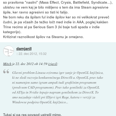
so praviloma "nasilni" (Mass Effect, Crysis, Battlefield, Syndicate...),
ubistvu ne vem kaj je bilo mišljeno s tem da ima Steam agresivne
špile, ker ravno agresivni so tisti ki falijo.
Ne bom reku da špilam ful indie špilov ker so mi velikokrat preveč
čudni, je pa včasih že težko ločt med indie in AAA, poglej kakšen
Trine recimo al pa Serious Sam 3 (ki baje tudi spada v indie
kategorijo).
Kritizirat raznolikost špilov na Steamu je omejeno.
damjanll
::
22. dec 2012, 15:32
Mitch
je
22. dec 2012 ob 14:59
izjavil
:
Glavni problem Linuxa oziroma iger zanje je OpenGL knjižnica,
ki ne sledi razvoju konkurenčnega DirectX-a. OpenGL prav tako
ni namenjen samo igram ampak tudi grafičnim programom
(predvsem CAD programom). Prav tako gonilniki za OpenGL
od ATIja in Nvidie šepajo napram gonilnikom za DirectX. To
smo nazadnje videli pri IDjevi igri Rage, katera v verziji za
Windowse podpira OpenGL knjižnico...
Tukaj si pa res povsod ustrelil mimo.