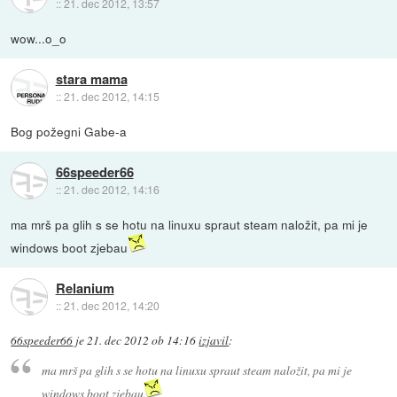
::
21. dec 2012, 13:57
wow...o_o
stara mama
::
21. dec 2012, 14:15
Bog požegni Gabe-a
66speeder66
::
21. dec 2012, 14:16
ma mrš pa glih s se hotu na linuxu spraut steam naložit, pa mi je
windows boot zjebau
Relanium
::
21. dec 2012, 14:20
66speeder66
je
21. dec 2012 ob 14:16
izjavil
:
ma mrš pa glih s se hotu na linuxu spraut steam naložit, pa mi je
windows boot zjebau