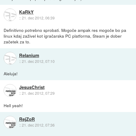
KaRkY
::
21. dec 2012, 06:39
Definitivno potrebno sprobati. Mogoče ampak res mogoče bo pa
linux kdaj zaživel kot igračarska PC platforma, Steam je dober
začetek za to.
Relanium
::
21. dec 2012, 07:10
Aleluja!
JesusChrist
::
21. dec 2012, 07:29
Hell yeah!
RejZoR
::
21. dec 2012, 07:36