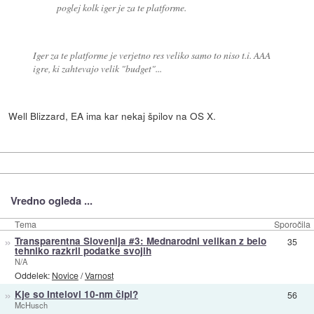
poglej kolk iger je za te platforme.
Iger za te platforme je verjetno res veliko samo to niso t.i. AAA
igre, ki zahtevajo velik "budget"...
Well Blizzard, EA ima kar nekaj špilov na OS X.
Vredno ogleda ...
Tema
Sporočila
»
Transparentna Slovenija #3: Mednarodni velikan z belo
35
tehniko razkril podatke svojih
N/A
Oddelek:
Novice
/
Varnost
»
Kje so Intelovi 10-nm čipi?
56
McHusch