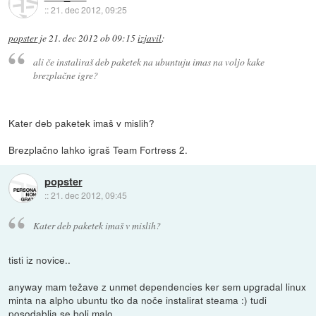
::
21. dec 2012, 09:25
popster
je
21. dec 2012 ob 09:15
izjavil
:
ali če instaliraš deb paketek na ubuntuju imas na voljo kake
brezplačne igre?
Kater deb paketek imaš v mislih?
Brezplačno lahko igraš Team Fortress 2.
popster
::
21. dec 2012, 09:45
Kater deb paketek imaš v mislih?
tisti iz novice..
anyway mam težave z unmet dependencies ker sem upgradal linux
minta na alpho ubuntu tko da noče instalirat steama :) tudi
posodablja se bolj malo..