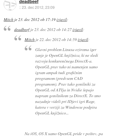
deadbeef
::
23. dec 2012, 23:09
Mitch
je
23. dec 2012 ob 17:19
izjavil
:
deadbeef
je
23. dec 2012 ob 14:27
izjavil
:
Mitch
je
22. dec 2012 ob 14:59
izjavil
:
Glavni problem Linuxa oziroma iger
zanje je OpenGL knjižnica, ki ne sledi
razvoju konkurenčnega DirectX-a.
OpenGL prav tako ni namenjen samo
igram ampak tudi grafičnim
programom (predvsem CAD
programom). Prav tako gonilniki za
OpenGL od ATIja in Nvidie šepajo
napram gonilnikom za DirectX. To smo
nazadnje videli pri IDjevi igri Rage,
katera v verziji za Windowse podpira
OpenGL knjižnico...
Na iOS, OS X samo OpenGL pride v poštev.. pa