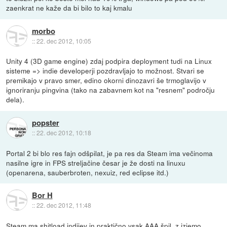
zaenkrat ne kaže da bi bilo to kaj kmalu
morbo
::
22. dec 2012, 10:05
Unity 4 (3D game engine) zdaj podpira deployment tudi na Linux
sisteme => indie developerji pozdravljajo to možnost. Stvari se
premikajo v pravo smer, edino okorni dinozavri še trmoglavijo v
ignoriranju pingvina (tako na zabavnem kot na "resnem" področju
dela).
popster
::
22. dec 2012, 10:18
Portal 2 bi blo res fajn odšpilat, je pa res da Steam ima večinoma
nasilne igre in FPS streljačine česar je že dosti na linuxu
(openarena, sauberbroten, nexuiz, red eclipse itd.)
Bor H
::
22. dec 2012, 11:48
Steam ma shitload indijev in praktično vsak AAA špil, z izjemo