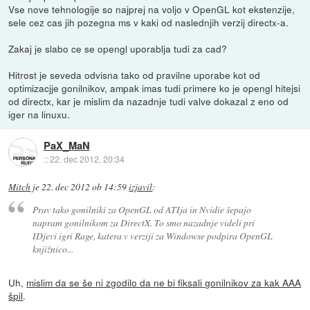
Vse nove tehnologije so najprej na voljo v OpenGL kot ekstenzije,
sele cez cas jih pozegna ms v kaki od naslednjih verzij directx-a.
Zakaj je slabo ce se opengl uporablja tudi za cad?
Hitrost je seveda odvisna tako od pravilne uporabe kot od
optimizacjje gonilnikov, ampak imas tudi primere ko je opengl hitejsi
od directx, kar je mislim da nazadnje tudi valve dokazal z eno od
iger na linuxu.
PaX_MaN
::
22. dec 2012, 20:34
Mitch
je
22. dec 2012 ob 14:59
izjavil
:
Prav tako gonilniki za OpenGL od ATIja in Nvidie šepajo
napram gonilnikom za DirectX. To smo nazadnje videli pri
IDjevi igri Rage, katera v verziji za Windowse podpira OpenGL
knjižnico...
Uh,
mislim da se še ni zgodilo da ne bi fiksali gonilnikov za kak AAA
špil
.