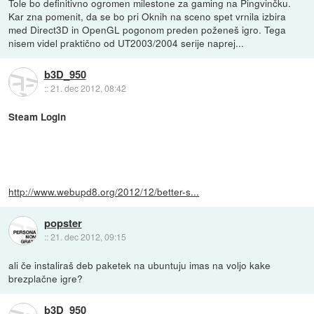
Tole bo definitivno ogromen milestone za gaming na Pingvinčku.
Kar zna pomenit, da se bo pri Oknih na sceno spet vrnila izbira
med Direct3D in OpenGL pogonom preden poženeš igro. Tega
nisem videl praktično od UT2003/2004 serije naprej...
b3D_950
::
21. dec 2012, 08:42
Steam Login
http://www.webupd8.org/2012/12/better-s...
popster
::
21. dec 2012, 09:15
ali če instaliraš deb paketek na ubuntuju imas na voljo kake
brezplačne igre?
b3D_950