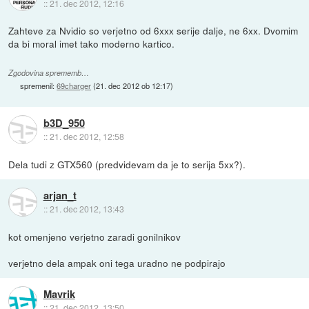
::
21. dec 2012, 12:16
Zahteve za Nvidio so verjetno od 6xxx serije dalje, ne 6xx. Dvomim
da bi moral imet tako moderno kartico.
Zgodovina sprememb…
spremenil:
69charger
(
21. dec 2012 ob 12:17
)
b3D_950
::
21. dec 2012, 12:58
Dela tudi z GTX560 (predvidevam da je to serija 5xx?).
arjan_t
::
21. dec 2012, 13:43
kot omenjeno verjetno zaradi gonilnikov
verjetno dela ampak oni tega uradno ne podpirajo
Mavrik
::
21. dec 2012, 13:50