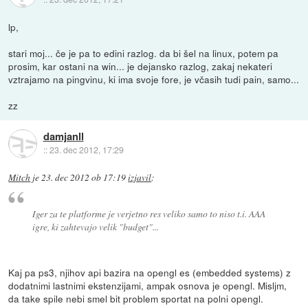
lp,
stari moj... če je pa to edini razlog. da bi šel na linux, potem pa
prosim, kar ostani na win... je dejansko razlog, zakaj nekateri
vztrajamo na pingvinu, ki ima svoje fore, je včasih tudi pain, samo...
zz
damjanll
::
23. dec 2012, 17:29
Mitch
je
23. dec 2012 ob 17:19
izjavil
:
Iger za te platforme je verjetno res veliko samo to niso t.i. AAA
igre, ki zahtevajo velik "budget"...
Kaj pa ps3, njihov api bazira na opengl es (embedded systems) z
dodatnimi lastnimi ekstenzijami, ampak osnova je opengl. Misljm,
da take spile nebi smel bit problem sportat na polni opengl.