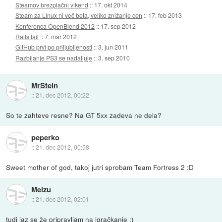
Steamov brezplačni vikend
::
17. okt 2014
Steam za Linux ni več beta, veliko znižanje cen
::
17. feb 2013
Konferenca OpenBlend 2012
::
17. sep 2012
Rails fail
::
7. mar 2012
GitHub prvi po priljubljenosti
::
3. jun 2011
Razbijanje PS3 se nadaljuje
::
3. sep 2010
MrStein
::
21. dec 2012, 00:22
So te zahteve resne? Na GT 5xx zadeva ne dela?
peperko
::
21. dec 2012, 00:58
Sweet mother of god, takoj jutri sprobam Team Fortress 2 :D
Meizu
::
21. dec 2012, 02:01
tudi jaz se že pripravljam na igračkanje :)