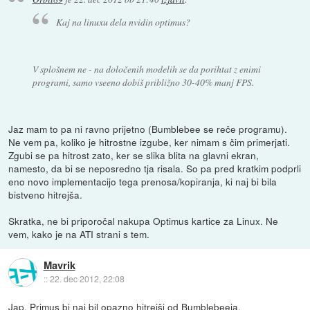
Kaj na linuxu dela nvidin optimus?
V splošnem ne - na določenih modelih se da porihtat z enimi
programi, samo vseeno dobiš približno 30-40% manj FPS.
Jaz mam to pa ni ravno prijetno (Bumblebee se reče programu).
Ne vem pa, koliko je hitrostne izgube, ker nimam s čim primerjati.
Zgubi se pa hitrost zato, ker se slika blita na glavni ekran,
namesto, da bi se neposredno tja risala. So pa pred kratkim podprli
eno novo implementacijo tega prenosa/kopiranja, ki naj bi bila
bistveno hitrejša.
Skratka, ne bi priporočal nakupa Optimus kartice za Linux. Ne
vem, kako je na ATI strani s tem.
Mavrik
::
22. dec 2012, 22:08
Jap,
Primus
bi naj bil opazno hitrejši od Bumblebeeja.