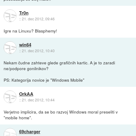
Tr0n
::
21. dec 2012, 09:46
Igre na Linuxu? Blasphemy!
win64
::
21. dec 2012, 10:40
Nekam čudne zahteve glede grafičnih kartic. A je to zaradi
ne/podpore gonilnikov?
PS: Kategorija novice je "Windows Mobile"
OrkAA
::
21. dec 2012, 10:44
Verjetno implicira, da se bo razvoj Windows moral preseliti v
"mobile home".
69charger