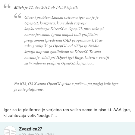
Mitch
je
22. dec 2012 ob 14:59
izjavil
:
Glavni problem Linuxa oziroma iger zanje je
OpenGL knjižnica, ki ne sledi razvoju
konkurenčnega DirectX-a. OpenGL prav tako ni
namenjen samo igram ampak tudi grafičnim
programom (predvsem CAD programom). Prav
tako gonilniki za OpenGL od ATIja in Nvidie
šepajo napram gonilnikom za DirectX. To smo
nazadnje videli pri IDjevi igri Rage, katera v verziji
za Windowse podpira OpenGL knjižnico...
Na iOS, OS X samo OpenGL pride v poštev.. pa poglej kolk iger
je za te platforme.
Iger za te platforme je verjetno res veliko samo to niso t.i. AAA igre,
ki zahtevajo velik "budget"...
Zvezdica27
::
23. dec 2012, 17:21