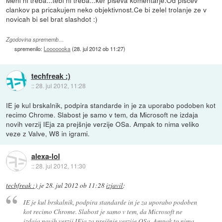
Meni ni treba...tebi ni treba...ker piseva komentarje.Od piscev
clankov pa pricakujem neko objektivnost.Ce bi zelel trolanje ze v
novicah bi sel brat slashdot :)
Zgodovina sprememb…
spremenilo:
Looooooka
(
28. jul 2012 ob 11:27
)
techfreak :)
::
28. jul 2012, 11:28
IE je kul brskalnik, podpira standarde in je za uporabo podoben kot
recimo Chrome. Slabost je samo v tem, da Microsoft ne izdaja
novih verzij IEja za prejšnje verzije OSa. Ampak to nima veliko
veze z Valve, W8 in igrami.
alexa-lol
::
28. jul 2012, 11:30
techfreak :)
je
28. jul 2012 ob 11:28
izjavil
:
IE je kul brskalnik, podpira standarde in je za uporabo podoben
kot recimo Chrome. Slabost je samo v tem, da Microsoft ne
izdaja novih verzij IEja za prejšnje verzije OSa. Ampak to nima