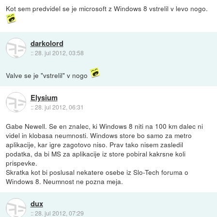
Kot sem predvidel se je microsoft z Windows 8 vstrelil v levo nogo.
darkolord
::
28. jul 2012, 03:58
Valve se je "vstrelil" v nogo
Elysium
::
28. jul 2012, 06:31
Gabe Newell. Se en znalec, ki Windows 8 niti na 100 km dalec ni
videl in klobasa neumnosti. Windows store bo samo za metro
aplikacije, kar igre zagotovo niso. Prav tako nisem zasledil
podatka, da bi MS za aplikacije iz store pobiral kakrsne koli
prispevke.
Skratka kot bi poslusal nekatere osebe iz Slo-Tech foruma o
Windows 8. Neumnost ne pozna meja.
dux
::
28. jul 2012, 07:29