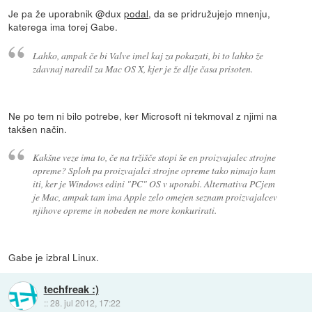
Je pa že uporabnik @dux
podal
, da se pridružujejo mnenju,
katerega ima torej Gabe.
Lahko, ampak če bi Valve imel kaj za pokazati, bi to lahko že
zdavnaj naredil za Mac OS X, kjer je že dlje časa prisoten.
Ne po tem ni bilo potrebe, ker Microsoft ni tekmoval z njimi na
takšen način.
Kakšne veze ima to, če na tržišče stopi še en proizvajalec strojne
opreme? Sploh pa proizvajalci strojne opreme tako nimajo kam
iti, ker je Windows edini "PC" OS v uporabi. Alternativa PCjem
je Mac, ampak tam ima Apple zelo omejen seznam proizvajalcev
njihove opreme in nobeden ne more konkurirati.
Gabe je izbral Linux.
techfreak :)
::
28. jul 2012, 17:22