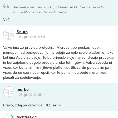
Ponavadi je tako, da če nekaj v Chrome in FF dela, v IE ne dela,
ker ima blesave oemjitve glede "varnosti".
Vir?
Spura
::
28. jul 2012, 15:01
Valve ima ze prav da protestira. Microsoft bo poskusil dobit
monopol nad posredovanjem prodaje za celo svojo platformo, tako
kot ima Apple za svojo. To bo prineslo visje marze, drazje produkte
in bol zajebane pogoje prodaje preko teh trgovin. Valvu seveda ni
vsec, ker bo to izrinilo njihovo platformo. Blizzardu pa ostalim pa ni
vsec, da se oza nabor opcij, ker to pomeni da bodo morali vec
placati za sodelovanje.
morbo
::
28. jul 2012, 15:10
Bravo, zdaj pa dokončat HL2 serijo!!
techfreak :)