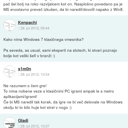
pač šel bolj na roko razvijalcem kot on. Nasplošno povedano pa je
MS enostavno preveč izkušen, da bi naredil/dovolil napako z Win8.
Kenpachi
::
28. jul 2012, 09:44
Kako nima Windows 7 klasičnega vmesnika?
Pa seveda, as usual, sami eksperti na slotech, ki stvari poznajo
bolje kot veliki šefi v branži :)
s1m0n
::
28. jul 2012, 10:34
Ne razumem o čem gre!
To nima nobene veze s klasičnimi PC igrami ampak le s metro
aplikacijami/igrami!
Če bi MS naredil tak korak, da igre ne bi več delovale na Windows
okolju bi to bilo huje kot strel v nogo :)
Gladi
::
28. jul 2012, 10:37