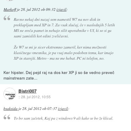
Markoff
je
28. jul 2012 ob 09:32
izjavil
:
Ravno nekaj dni nazaj sem namestil W7 na nov disk in
preklapljam med XP in 7. Za vsak slučaj, če v naslednjih 5 letih
MS ne sreča pamet in nehajo silit uporabnike v UI, ki so si ga
sami zamislili kot edini zveličavni.
Že W7 se mi je sicer ekstremno zameril, ker nima možnosti
klasičnega vmesnika, je pa vsaj malo podoben temu, kar imajo
XP in starejši. Metro - ma ne me hebat. PC ni telefon, no.
Ker hipster. Dej pejd raj na dos ker XP ji so še vedno preveč
mainstream zate...
Bistri007
::
28. jul 2012, 10:55
bsaksida
je
28. jul 2012 ob 07:37
izjavil
:
To bo sam začetek, Kaj pa z windows 9 ali kako se bo že klical.