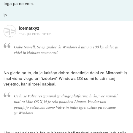
tega pa ne vem.
lp
Icematxyz
::
28. jul 2012, 16:05
Gabe Newell. Se en znalec, ki Windows 8 niti na 100 km dalec ni
videl in klobasa neumnosti.
No glede na to, da je kakšno dobro desetletje delal za Microsoft in
imel vidno vlogo pri "izdelavi" Windows OS se mi to zdi manj
verjetno, kar si torej napisal.
Če bi se Valve res zanimal za druge platforme, bi kaj več naredil
tudi za Mac OS X, ki je zelo podoben Linuxu. Vendar tam
ponujajo večinoma samo Valve in indie igre, ostale pa so samo
za Windows.
Linux najverjetneje lahko bistveno bolj zadosti potrebam industrije,