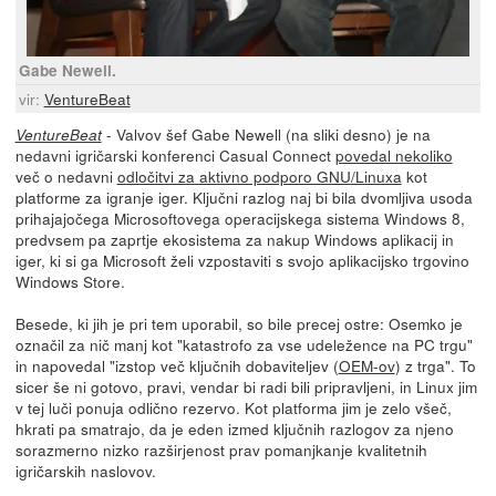
Gabe Newell.
vir:
VentureBeat
- Valvov šef Gabe Newell (na sliki desno) je na
VentureBeat
nedavni igričarski konferenci Casual Connect
povedal nekoliko
več o nedavni
odločitvi za aktivno podporo GNU/Linuxa
kot
platforme za igranje iger. Ključni razlog naj bi bila dvomljiva usoda
prihajajočega Microsoftovega operacijskega sistema Windows 8,
predvsem pa zaprtje ekosistema za nakup Windows aplikacij in
iger, ki si ga Microsoft želi vzpostaviti s svojo aplikacijsko trgovino
Windows Store.
Besede, ki jih je pri tem uporabil, so bile precej ostre: Osemko je
označil za nič manj kot "katastrofo za vse udeležence na PC trgu"
in napovedal "izstop več ključnih dobaviteljev (
OEM-ov
) z trga". To
sicer še ni gotovo, pravi, vendar bi radi bili pripravljeni, in Linux jim
v tej luči ponuja odlično rezervo. Kot platforma jim je zelo všeč,
hkrati pa smatrajo, da je eden izmed ključnih razlogov za njeno
sorazmerno nizko razširjenost prav pomanjkanje kvalitetnih
igričarskih naslovov.