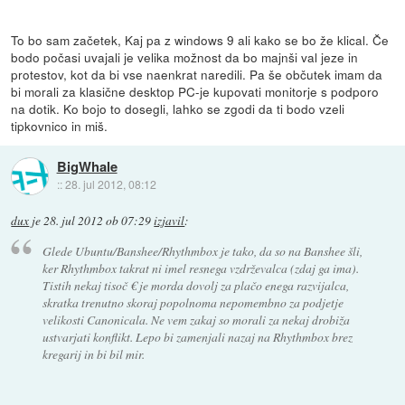
To bo sam začetek, Kaj pa z windows 9 ali kako se bo že klical. Če
bodo počasi uvajali je velika možnost da bo majnši val jeze in
protestov, kot da bi vse naenkrat naredili. Pa še občutek imam da
bi morali za klasične desktop PC-je kupovati monitorje s podporo
na dotik. Ko bojo to dosegli, lahko se zgodi da ti bodo vzeli
tipkovnico in miš.
BigWhale
::
28. jul 2012, 08:12
dux
je
28. jul 2012 ob 07:29
izjavil
:
Glede Ubuntu/Banshee/Rhythmbox je tako, da so na Banshee šli,
ker Rhythmbox takrat ni imel resnega vzdrževalca (zdaj ga ima).
Tistih nekaj tisoč € je morda dovolj za plačo enega razvijalca,
skratka trenutno skoraj popolnoma nepomembno za podjetje
velikosti Canonicala. Ne vem zakaj so morali za nekaj drobiža
ustvarjati konflikt. Lepo bi zamenjali nazaj na Rhythmbox brez
kregarij in bi bil mir.