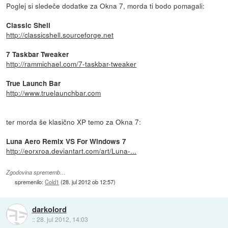
Poglej si sledeče dodatke za Okna 7, morda ti bodo pomagali:
Classic Shell
http://classicshell.sourceforge.net
7 Taskbar Tweaker
http://rammichael.com/7-taskbar-tweaker
True Launch Bar
http://www.truelaunchbar.com
ter morda še klasično XP temo za Okna 7:
Luna Aero Remix VS For Windows 7
http://eorxroa.deviantart.com/art/Luna-...
Zgodovina sprememb…
spremenilo:
Cold1
(
28. jul 2012 ob 12:57
)
darkolord
::
28. jul 2012, 14:03