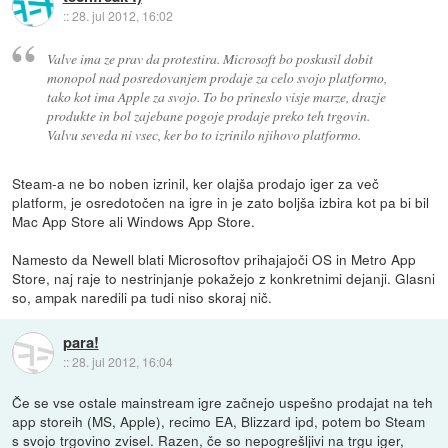
::
28. jul 2012, 16:02
Valve ima ze prav da protestira. Microsoft bo poskusil dobit
monopol nad posredovanjem prodaje za celo svojo platformo,
tako kot ima Apple za svojo. To bo prineslo visje marze, drazje
produkte in bol zajebane pogoje prodaje preko teh trgovin.
Valvu seveda ni vsec, ker bo to izrinilo njihovo platformo.
Steam-a ne bo noben izrinil, ker olajša prodajo iger za več
platform, je osredotočen na igre in je zato boljša izbira kot pa bi bil
Mac App Store ali Windows App Store.
Namesto da Newell blati Microsoftov prihajajoči OS in Metro App
Store, naj raje to nestrinjanje pokažejo z konkretnimi dejanji. Glasni
so, ampak naredili pa tudi niso skoraj nič.
para!
::
28. jul 2012, 16:04
Če se vse ostale mainstream igre začnejo uspešno prodajat na teh
app storeih (MS, Apple), recimo EA, Blizzard ipd, potem bo Steam
s svojo trgovino zvisel. Razen, če so nepogrešljivi na trgu iger,