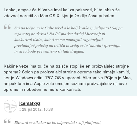
Lahko, ampak če bi Valve imel kaj za pokazati, bi to lahko že
zdavnaj naredil za Mac OS X, kjer je že dlje časa prisoten.
Saj pa točno to je Gabe rekel a le bolj kratko in jedrnato? Saj pa
tega torej ne skriva? Na PC market doslej Microsoft ni
konkuriral tistim, kateri so mu pomagali zagotavljati
prevladujoč položaj na tržišču in sedaj se to (morda) spreminja
in za to bodo preventivno šli tudi drugam.
Kakšne veze ima to, če na tržišče stopi še en proizvajalec strojne
opreme? Sploh pa proizvajalci strojne opreme tako nimajo kam iti,
ker je Windows edini "PC" OS v uporabi. Alternativa PCjem je Mac,
ampak tam ima Apple zelo omejen seznam proizvajalcev njihove
opreme in nobeden ne more konkurirati.
Icematxyz
::
28. jul 2012, 16:38
Blizzard se nikakor ne bo odpovedal svoji platformi,