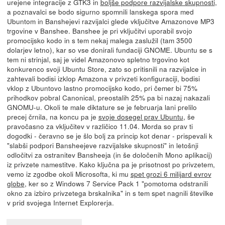
urejene integracije z GTK3 in
boljše podpore razvijalske skupnosti
,
a poznavalci se bodo sigurno spomnili lanskega spora med
Ubuntom in Banshejevi razvijalci glede vključitve Amazonove MP3
trgovine v Banshee. Banshee je pri vključitvi uporabil svojo
promocijsko kodo in s tem nekaj malega zaslužil (tam 3500
dolarjev letno), kar so vse donirali fundaciji GNOME. Ubuntu se s
tem ni strinjal, saj je videl Amazonovo spletno trgovino kot
konkurenco svoji Ubuntu Store, zato so pritisnili na razvijalce in
zahtevali bodisi izklop Amazona v privzeti konfiguraciji, bodisi
vklop z Ubuntovo lastno promocijsko kodo, pri čemer bi 75%
prihodkov pobral Canonical, preostalih 25% pa bi nazaj nakazali
GNOMU-u. Okoli te male diktature se je februarja lani prelilo
precej črnila, na koncu pa je
svoje dosegel prav Ubuntu
, še
pravočasno za vključitev v različico 11.04. Morda so prav ti
dogodki - čeravno se je šlo bolj za princip kot denar - prispevali k
"slabši podpori Bansheejeve razvijalske skupnosti" in letošnji
odločitvi za ostranitev Bansheeja (in še določenih Mono aplikacij)
iz privzete namestitve. Kako ključna pa je prisotnost po privzetem,
vemo iz zgodbe okoli Microsofta, ki mu
spet grozi 6 milijard evrov
globe
, ker so z Windows 7 Service Pack 1 "pomotoma odstranili
okno za izbiro privzetega brskalnika" in s tem spet nagnili številke
v prid svojega Internet Explorerja.