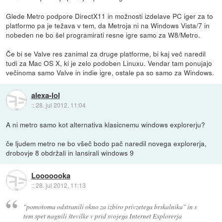
Glede Metro podpore DirectX11 in možnosti izdelave PC iger za to
platformo pa je težava v tem, da Metroja ni na Windows Vista/7 in
nobeden ne bo šel programirati resne igre samo za W8/Metro.
Če bi se Valve res zanimal za druge platforme, bi kaj več naredil
tudi za Mac OS X, ki je zelo podoben Linuxu. Vendar tam ponujajo
večinoma samo Valve in indie igre, ostale pa so samo za Windows.
alexa-lol
::
28. jul 2012, 11:04
A ni metro samo kot alternativa klasicnemu windows explorerju?
če ljudem metro ne bo všeč bodo pač naredil novega explorerja,
drobovje 8 obdržali in lansirali windows 9
Looooooka
::
28. jul 2012, 11:13
"pomotoma odstranili okno za izbiro privzetega brskalnika" in s
tem spet nagnili številke v prid svojega Internet Explorerja