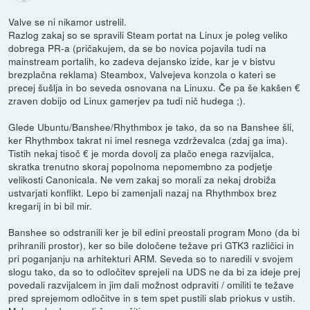
Valve se ni nikamor ustrelil.
Razlog zakaj so se spravili Steam portat na Linux je poleg veliko
dobrega PR-a (pričakujem, da se bo novica pojavila tudi na
mainstream portalih, ko zadeva dejansko izide, kar je v bistvu
brezplačna reklama) Steambox, Valvejeva konzola o kateri se
precej šušlja in bo seveda osnovana na Linuxu. Če pa še kakšen €
zraven dobijo od Linux gamerjev pa tudi nič hudega ;).
Glede Ubuntu/Banshee/Rhythmbox je tako, da so na Banshee šli,
ker Rhythmbox takrat ni imel resnega vzdrževalca (zdaj ga ima).
Tistih nekaj tisoč € je morda dovolj za plačo enega razvijalca,
skratka trenutno skoraj popolnoma nepomembno za podjetje
velikosti Canonicala. Ne vem zakaj so morali za nekaj drobiža
ustvarjati konflikt. Lepo bi zamenjali nazaj na Rhythmbox brez
kregarij in bi bil mir.
Banshee so odstranili ker je bil edini preostali program Mono (da bi
prihranili prostor), ker so bile določene težave pri GTK3 različici in
pri poganjanju na arhitekturi ARM. Seveda so to naredili v svojem
slogu tako, da so to odločitev sprejeli na UDS ne da bi za ideje prej
povedali razvijalcem in jim dali možnost odpraviti / omiliti te težave
pred sprejemom odločitve in s tem spet pustili slab priokus v ustih.