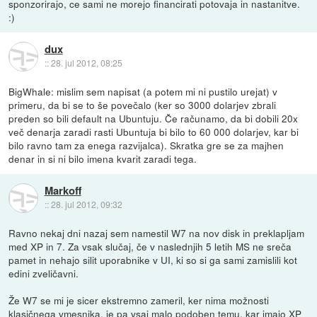
sponzorirajo, ce sami ne morejo financirati potovaja in nastanitve.
:)
dux
::
28. jul 2012, 08:25
BigWhale: mislim sem napisat (a potem mi ni pustilo urejat) v
primeru, da bi se to še povečalo (ker so 3000 dolarjev zbrali
preden so bili default na Ubuntuju. Če računamo, da bi dobili 20x
več denarja zaradi rasti Ubuntuja bi bilo to 60 000 dolarjev, kar bi
bilo ravno tam za enega razvijalca). Skratka gre se za majhen
denar in si ni bilo imena kvarit zaradi tega.
Markoff
::
28. jul 2012, 09:32
Ravno nekaj dni nazaj sem namestil W7 na nov disk in preklapljam
med XP in 7. Za vsak slučaj, če v naslednjih 5 letih MS ne sreča
pamet in nehajo silit uporabnike v UI, ki so si ga sami zamislili kot
edini zveličavni.
Že W7 se mi je sicer ekstremno zameril, ker nima možnosti
klasičnega vmesnika, je pa vsaj malo podoben temu, kar imajo XP