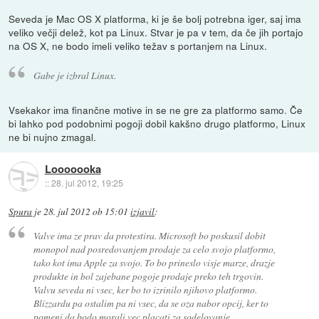
Seveda je Mac OS X platforma, ki je še bolj potrebna iger, saj ima
veliko večji delež, kot pa Linux. Stvar je pa v tem, da če jih portajo
na OS X, ne bodo imeli veliko težav s portanjem na Linux.
Gabe je izbral Linux.
Vsekakor ima finančne motive in se ne gre za platformo samo. Če
bi lahko pod podobnimi pogoji dobil kakšno drugo platformo, Linux
ne bi nujno zmagal.
Looooooka
::
28. jul 2012, 19:25
Spura
je
28. jul 2012 ob 15:01
izjavil
:
Valve ima ze prav da protestira. Microsoft bo poskusil dobit
monopol nad posredovanjem prodaje za celo svojo platformo,
tako kot ima Apple za svojo. To bo prineslo visje marze, drazje
produkte in bol zajebane pogoje prodaje preko teh trgovin.
Valvu seveda ni vsec, ker bo to izrinilo njihovo platformo.
Blizzardu pa ostalim pa ni vsec, da se oza nabor opcij, ker to
pomeni da bodo morali vec placati za sodelovanje.