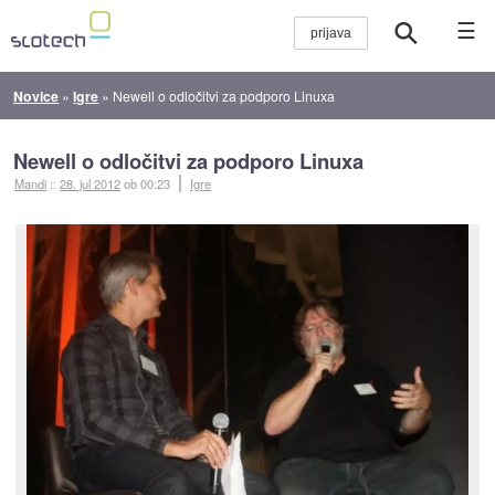
☰
Novice
»
Igre
»
Newell o odločitvi za podporo Linuxa
Newell o odločitvi za podporo Linuxa
Mandi
::
28. jul 2012
ob 00:23
Igre