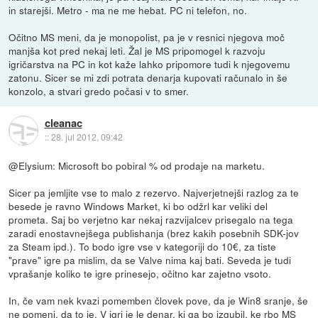
in starejši. Metro - ma ne me hebat. PC ni telefon, no.
Očitno MS meni, da je monopolist, pa je v resnici njegova moč
manjša kot pred nekaj leti. Žal je MS pripomogel k razvoju
igričarstva na PC in kot kaže lahko pripomore tudi k njegovemu
zatonu. Sicer se mi zdi potrata denarja kupovati računalo in še
konzolo, a stvari gredo počasi v to smer.
cleanac
::
28. jul 2012, 09:42
@Elysium: Microsoft bo pobiral % od prodaje na marketu.
Sicer pa jemljite vse to malo z rezervo. Najverjetnejši razlog za te
besede je ravno Windows Market, ki bo odžrl kar veliki del
prometa. Saj bo verjetno kar nekaj razvijalcev prisegalo na tega
zaradi enostavnejšega publishanja (brez kakih posebnih SDK-jov
za Steam ipd.). To bodo igre vse v kategoriji do 10€, za tiste
"prave" igre pa mislim, da se Valve nima kaj bati. Seveda je tudi
vprašanje koliko te igre prinesejo, očitno kar zajetno vsoto.
In, če vam nek kvazi pomemben človek pove, da je Win8 sranje, še
ne pomeni, da to je. V igri je le denar, ki ga bo izgubil, ke rbo MS