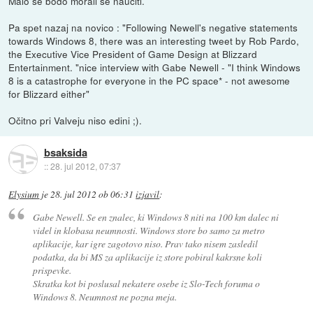
Malo se bodo morali še naučiti.
Pa spet nazaj na novico : "Following Newell's negative statements
towards Windows 8, there was an interesting tweet by Rob Pardo,
the Executive Vice President of Game Design at Blizzard
Entertainment. "nice interview with Gabe Newell - "I think Windows
8 is a catastrophe for everyone in the PC space* - not awesome
for Blizzard either"
Očitno pri Valveju niso edini ;).
bsaksida
::
28. jul 2012, 07:37
Elysium
je
28. jul 2012 ob 06:31
izjavil
:
Gabe Newell. Se en znalec, ki Windows 8 niti na 100 km dalec ni
videl in klobasa neumnosti. Windows store bo samo za metro
aplikacije, kar igre zagotovo niso. Prav tako nisem zasledil
podatka, da bi MS za aplikacije iz store pobiral kakrsne koli
prispevke.
Skratka kot bi poslusal nekatere osebe iz Slo-Tech foruma o
Windows 8. Neumnost ne pozna meja.