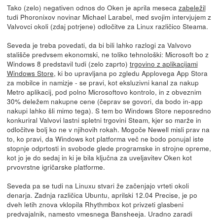
Tako (zelo) negativen odnos do Oken je aprila meseca
zabeležil
tudi Phoronixov novinar Michael Larabel, med svojim intervjujem z
Valvovci okoli (zdaj potrjene) odločitve za Linux različico Steama.
Seveda je treba povedati, da bi bili lahko razlogi za Valvovo
stališče predvsem ekonomski, ne toliko tehnološki: Microsoft bo z
Windows 8 predstavil tudi (zelo zaprto)
trgovino z aplikacijami
Windows Store
, ki bo upravljana po zgledu Applovega App Stora
za mobilce in namizje - se pravi, kot eksluzivni kanal za nakup
Metro aplikacij, pod polno Microsoftovo kontrolo, in z obveznim
30% deležem nakupne cene (čeprav se govori, da bodo in-app
nakupi lahko šli mimo tega). S tem bo Windows Store neposredno
konkuriral Valvovi lastni spletni trgovini Steam, kjer so marže in
odločitve bolj ko ne v njihovih rokah. Mogoče Newell misli prav na
to, ko pravi, da Windows kot platforma več ne bodo ponujal iste
stopnje odprtosti in svobode glede programske in strojne opreme,
kot jo je do sedaj in ki je bila ključna za uveljavitev Oken kot
prvovrstne igričarske platforme.
Seveda pa se tudi na Linuxu stvari že začenjajo vrteti okoli
denarja. Zadnja različica Ubuntu, aprilski 12.04 Precise, je po
dveh letih znova vklopila Rhythmbox kot privzeti glasbeni
predvajalnik, namesto vmesnega Bansheeja. Uradno zaradi