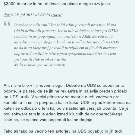
$3500 dolarjev letno, ni dovolj za placo enega razvijalca.
dux
je
28. jul 2012 ob 07:29
izjavil
:
Banshee so odstranili ker je bil edini preostali program Mono
(da bi prihranili prostor), ker so bile določene težave pri GTK3
različici in pri poganjanju na arhitekturi ARM. Seveda so to
naredili v svojem slogu tako, da so to odločitev sprejeli na UDS
ne da bi za ideje prej povedali razvijalcem in jim dali možnost
odpraviti / omiliti te težave pred sprejemom odločitve in s tem
spet pustili slab priokus v ustih.
Malo se bodo morali še naučiti.
Ah, nic ni bilo v 'njihovem slogu'. Debate na UDS so popolnoma
odprte, je pa res, da se jih ne reklamira in najavlja preden pridejo
na UDS urnik. V vecini primerov se avtorje o teh zadevah prej
kontaktira in se jih povprasa kaj in kako. UDS je pac konferenca na
kateri se odlocajo o tem kaj bo v naslednjih verzijah Ubuntu. Ce je
tvoj software tam in je eden izmed kljucnih delov operacijskega
sistema, se splaca vsaj pogledati kaj se dogaja.
Tako ali tako pa vecino teh avtorjev na UDS povabijo in jih tudi