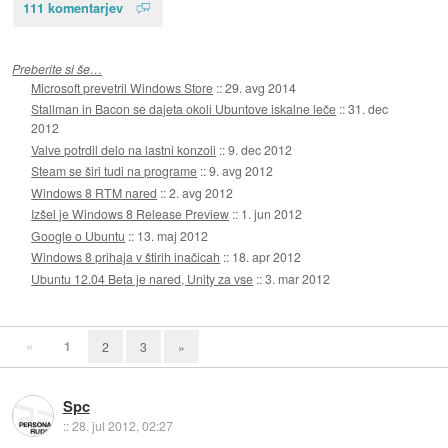
111 komentarjev
Preberite si še…
Microsoft prevetril Windows Store
::
29. avg 2014
Stallman in Bacon se dajeta okoli Ubuntove iskalne leče
::
31. dec
2012
Valve potrdil delo na lastni konzoli
::
9. dec 2012
Steam se širi tudi na programe
::
9. avg 2012
Windows 8 RTM nared
::
2. avg 2012
Izšel je Windows 8 Release Preview
::
1. jun 2012
Google o Ubuntu
::
13. maj 2012
Windows 8 prihaja v štirih inačicah
::
18. apr 2012
Ubuntu 12.04 Beta je nared, Unity za vse
::
3. mar 2012
«
1
2
3
»
Spc
::
28. jul 2012, 02:27