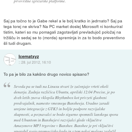
prvovrstne igričarske platforme.
Saj pa točno to je Gabe rekel a le bolj kratko in jedrnato? Saj pa
tega torej ne skriva? Na PC market doslej Microsoft ni konkuriral
tistim, kateri so mu pomagali zagotavljati prevladujoč položaj na
tržišču in sedaj se to (morda) spreminja in za to bodo preventivno
šli tudi drugam.
Icematxyz
::
28. jul 2012, 16:10
To pa je bilo za kakšno drugo novico spisano?
Seveda pa se tudi na Linuxu stvari že začenjajo vrteti okoli
denarja. Zadnja različica Ubuntu, aprilski 12.04 Precise, je po
dveh letih znova vklopila Rhythmbox kot privzeti glasbeni
predvajalnik, namesto vmesnega Bansheeja. Uradno zaradi
urejene integracije z GTK3 in boljše podpore razvijalske
skupnosti, a poznavalci se bodo sigurno spomnili lanskega spora
med Ubuntom in Banshejevi razvijalci glede vključitve
Amazonove MP3 trgovine v Banshee. Banshee je pri vključitvi
uporabil svojo promocijsko kodo in s tem nekaj malega zaslužil