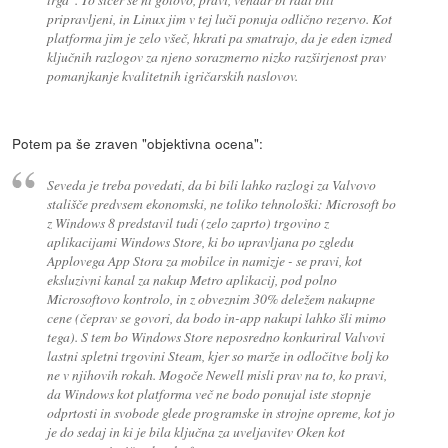
pripravljeni, in Linux jim v tej luči ponuja odlično rezervo. Kot
platforma jim je zelo všeč, hkrati pa smatrajo, da je eden izmed
ključnih razlogov za njeno sorazmerno nizko razširjenost prav
pomanjkanje kvalitetnih igričarskih naslovov.
Potem pa še zraven "objektivna ocena":
Seveda je treba povedati, da bi bili lahko razlogi za Valvovo
stališče predvsem ekonomski, ne toliko tehnološki: Microsoft bo
z Windows 8 predstavil tudi (zelo zaprto) trgovino z
aplikacijami Windows Store, ki bo upravljana po zgledu
Applovega App Stora za mobilce in namizje - se pravi, kot
eksluzivni kanal za nakup Metro aplikacij, pod polno
Microsoftovo kontrolo, in z obveznim 30% deležem nakupne
cene (čeprav se govori, da bodo in-app nakupi lahko šli mimo
tega). S tem bo Windows Store neposredno konkuriral Valvovi
lastni spletni trgovini Steam, kjer so marže in odločitve bolj ko
ne v njihovih rokah. Mogoče Newell misli prav na to, ko pravi,
da Windows kot platforma več ne bodo ponujal iste stopnje
odprtosti in svobode glede programske in strojne opreme, kot jo
je do sedaj in ki je bila ključna za uveljavitev Oken kot