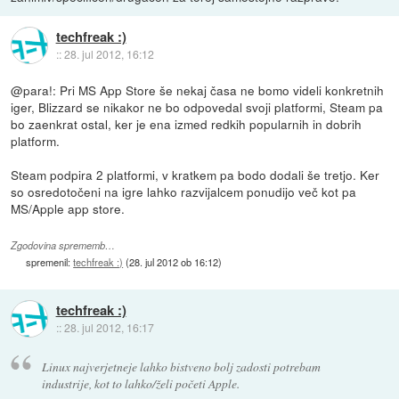
techfreak :)
::
28. jul 2012, 16:12
@para!: Pri MS App Store še nekaj časa ne bomo videli konkretnih
iger, Blizzard se nikakor ne bo odpovedal svoji platformi, Steam pa
bo zaenkrat ostal, ker je ena izmed redkih popularnih in dobrih
platform.
Steam podpira 2 platformi, v kratkem pa bodo dodali še tretjo. Ker
so osredotočeni na igre lahko razvijalcem ponudijo več kot pa
MS/Apple app store.
Zgodovina sprememb…
spremenil:
techfreak :)
(
28. jul 2012 ob 16:12
)
techfreak :)
::
28. jul 2012, 16:17
Linux najverjetneje lahko bistveno bolj zadosti potrebam
industrije, kot to lahko/želi početi Apple.