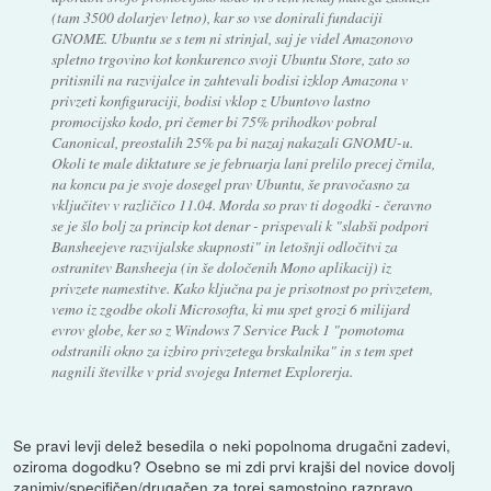
(tam 3500 dolarjev letno), kar so vse donirali fundaciji
GNOME. Ubuntu se s tem ni strinjal, saj je videl Amazonovo
spletno trgovino kot konkurenco svoji Ubuntu Store, zato so
pritisnili na razvijalce in zahtevali bodisi izklop Amazona v
privzeti konfiguraciji, bodisi vklop z Ubuntovo lastno
promocijsko kodo, pri čemer bi 75% prihodkov pobral
Canonical, preostalih 25% pa bi nazaj nakazali GNOMU-u.
Okoli te male diktature se je februarja lani prelilo precej črnila,
na koncu pa je svoje dosegel prav Ubuntu, še pravočasno za
vključitev v različico 11.04. Morda so prav ti dogodki - čeravno
se je šlo bolj za princip kot denar - prispevali k "slabši podpori
Bansheejeve razvijalske skupnosti" in letošnji odločitvi za
ostranitev Bansheeja (in še določenih Mono aplikacij) iz
privzete namestitve. Kako ključna pa je prisotnost po privzetem,
vemo iz zgodbe okoli Microsofta, ki mu spet grozi 6 milijard
evrov globe, ker so z Windows 7 Service Pack 1 "pomotoma
odstranili okno za izbiro privzetega brskalnika" in s tem spet
nagnili številke v prid svojega Internet Explorerja.
Se pravi levji delež besedila o neki popolnoma drugačni zadevi,
oziroma dogodku? Osebno se mi zdi prvi krajši del novice dovolj
zanimiv/specifičen/drugačen za torej samostojno razpravo.