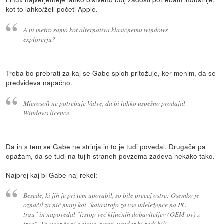
kot to lahko/želi početi Apple.
A ni metro samo kot alternativa klasicnemu windows
explorerju?
Treba bo prebrati za kaj se Gabe sploh pritožuje, ker menim, da se
predvideva napačno.
Microsoft ne potrebuje Valve, da bi lahko uspešno prodajal
Windows licence.
Da in s tem se Gabe ne strinja in to je tudi povedal. Drugače pa
opažam, da se tudi na tujih straneh povzema zadeva nekako tako.
Najprej kaj bi Gabe naj rekel:
Besede, ki jih je pri tem uporabil, so bile precej ostre: Osemko je
označil za nič manj kot "katastrofo za vse udeležence na PC
trgu" in napovedal "izstop več ključnih dobaviteljev (OEM-ov) z
trga". To sicer še ni gotovo, pravi, vendar bi radi bili