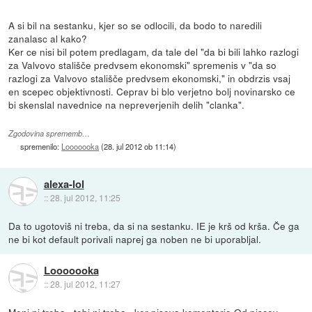
A si bil na sestanku, kjer so se odlocili, da bodo to naredili
zanalasc al kako?
Ker ce nisi bil potem predlagam, da tale del "da bi bili lahko razlogi
za Valvovo stališče predvsem ekonomski" spremenis v "da so
razlogi za Valvovo stališče predvsem ekonomski," in obdrzis vsaj
en scepec objektivnosti. Ceprav bi blo verjetno bolj novinarsko ce
bi skenslal navednice na nepreverjenih delih "clanka".
Zgodovina sprememb…
spremenilo:
Looooooka
(
28. jul 2012 ob 11:14
)
alexa-lol
::
28. jul 2012, 11:25
Da to ugotoviš ni treba, da si na sestanku. IE je krš od krša. Če ga
ne bi kot default porivali naprej ga noben ne bi uporabljal.
Looooooka
::
28. jul 2012, 11:27