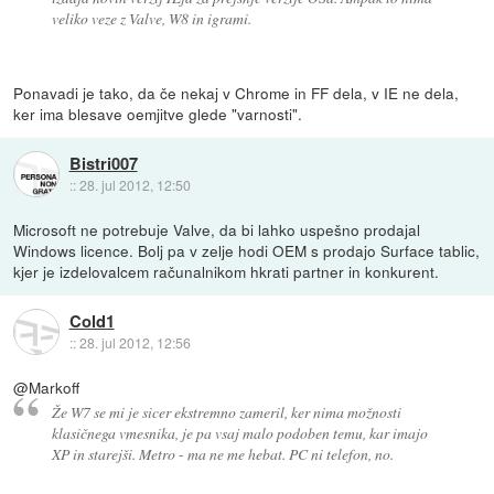
veliko veze z Valve, W8 in igrami.
Ponavadi je tako, da če nekaj v Chrome in FF dela, v IE ne dela,
ker ima blesave oemjitve glede "varnosti".
Bistri007
::
28. jul 2012, 12:50
Microsoft ne potrebuje Valve, da bi lahko uspešno prodajal
Windows licence. Bolj pa v zelje hodi OEM s prodajo Surface tablic,
kjer je izdelovalcem računalnikom hkrati partner in konkurent.
Cold1
::
28. jul 2012, 12:56
@Markoff
Že W7 se mi je sicer ekstremno zameril, ker nima možnosti
klasičnega vmesnika, je pa vsaj malo podoben temu, kar imajo
XP in starejši. Metro - ma ne me hebat. PC ni telefon, no.