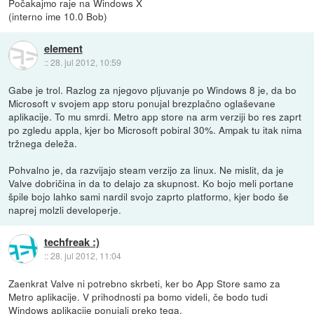
Počakajmo raje na Windows X
(interno ime 10.0 Bob)
element
::
28. jul 2012, 10:59
Gabe je trol. Razlog za njegovo pljuvanje po Windows 8 je, da bo
Microsoft v svojem app storu ponujal brezplačno oglaševane
aplikacije. To mu smrdi. Metro app store na arm verziji bo res zaprt
po zgledu appla, kjer bo Microsoft pobiral 30%. Ampak tu itak nima
tržnega deleža.
Pohvalno je, da razvijajo steam verzijo za linux. Ne mislit, da je
Valve dobričina in da to delajo za skupnost. Ko bojo meli portane
špile bojo lahko sami nardil svojo zaprto platformo, kjer bodo še
naprej molzli developerje.
techfreak :)
::
28. jul 2012, 11:04
Zaenkrat Valve ni potrebno skrbeti, ker bo App Store samo za
Metro aplikacije. V prihodnosti pa bomo videli, če bodo tudi
Windows aplikacije ponujali preko tega.