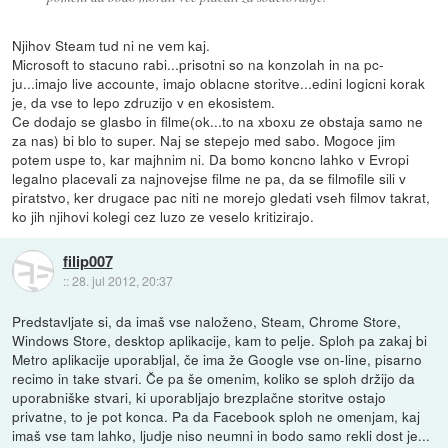
Njihov Steam tud ni ne vem kaj.
Microsoft to stacuno rabi...prisotni so na konzolah in na pc-
ju...imajo live accounte, imajo oblacne storitve...edini logicni korak
je, da vse to lepo zdruzijo v en ekosistem.
Ce dodajo se glasbo in filme(ok...to na xboxu ze obstaja samo ne
za nas) bi blo to super. Naj se stepejo med sabo. Mogoce jim
potem uspe to, kar majhnim ni. Da bomo koncno lahko v Evropi
legalno placevali za najnovejse filme ne pa, da se filmofile sili v
piratstvo, ker drugace pac niti ne morejo gledati vseh filmov takrat,
ko jih njihovi kolegi cez luzo ze veselo kritizirajo.
filip007
::
28. jul 2012, 20:37
Predstavljate si, da imaš vse naloženo, Steam, Chrome Store,
Windows Store, desktop aplikacije, kam to pelje. Sploh pa zakaj bi
Metro aplikacije uporabljal, če ima že Google vse on-line, pisarno
recimo in take stvari. Če pa še omenim, koliko se sploh držijo da
uporabniške stvari, ki uporabljajo brezplačne storitve ostajo
privatne, to je pot konca. Pa da Facebook sploh ne omenjam, kaj
imaš vse tam lahko, ljudje niso neumni in bodo samo rekli dost je...