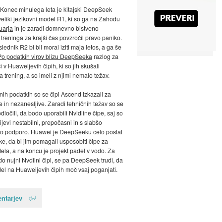
 Konec minulega leta je kitajski DeepSeek
 veliki jezikovni model R1, ki so ga na Zahodu
uarja
in je zaradi domnevno bistveno
treninga za krajši čas povzročil pravo paniko.
ednik R2 bi bil moral iziti maja letos, a ga še
Po podatkih virov blizu DeepSeeka
razlog za
 v Huaweijevih čipih, ki so jih skušali
a trening, a so imeli z njimi nemalo težav.
ih podatkih so se čipi Ascend izkazali za
 in nezanesljive. Zaradi tehničnih težav so se
ločili, da bodo uporabili Nvidiine čipe, saj so
jevi nestabilni, prepočasni in s slabšo
o podporo. Huawei je DeepSeeku celo poslal
ke, da bi jim pomagali usposobiti čipe za
ela, a na koncu je projekt padel v vodo. Za
do nujni Nvdiini čipi, se pa DeepSeek trudi, da
del na Huaweijevih čipih moč vsaj poganjati.
ntarjev