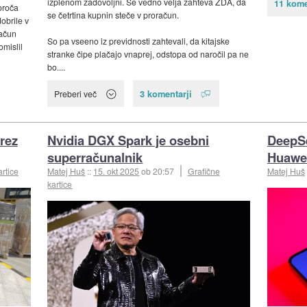
izplenom zadovoljni. Še vedno velja zahteva ZDA, da
11 kome
oroča
se četrtina kupnin steče v proračun.
obrile v
račun
So pa vseeno iz previdnosti zahtevali, da kitajske
domislil
stranke čipe plačajo vnaprej, odstopa od naročil pa ne
bo....
3 komentarji
Preberi več
brez
Nvidia DGX Spark je osebni
DeepSe
superračunalnik
Huawei
artice
Matej Huš
::
15. okt 2025
ob 20:57
Grafične
Matej Huš
kartice