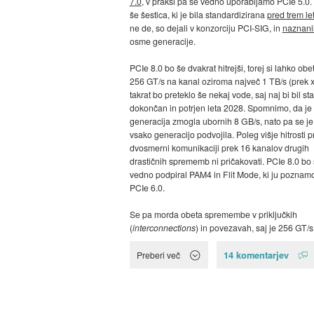
7.0
, v praksi pa še vedno uporabljamo PCIe 5.0.
še šestica, ki je bila standardizirana
pred trem let
ne de, so dejali v konzorciju PCI-SIG, in
naznanil
osme generacije.
PCIe 8.0 bo še dvakrat hitrejši, torej si lahko ob
256 GT/s na kanal oziroma največ 1 TB/s (prek 
takrat bo preteklo še nekaj vode, saj naj bi bil s
dokončan in potrjen leta 2028. Spomnimo, da je
generacija zmogla ubornih 8 GB/s, nato pa se je 
vsako generacijo podvojila. Poleg višje hitrosti pr
dvosmerni komunikaciji prek 16 kanalov drugih
drastičnih sprememb ni pričakovati. PCIe 8.0 bo
vedno podpiral PAM4 in Flit Mode, ki ju poznamo
PCIe 6.0.
Se pa morda obeta spremembe v priključkih
(
interconnections
) in povezavah, saj je 256 GT/s 
14 komentarjev
Preberi več