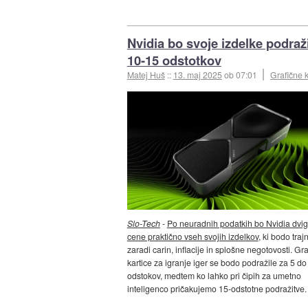
Nvidia bo svoje izdelke podraži
10-15 odstotkov
Matej Huš
::
13. maj 2025
ob 07:01
Grafične k
Slo-Tech
-
Po neuradnih podatkih bo Nvidia dvig
cene praktično vseh svojih izdelkov
, ki bodo traj
zaradi carin, inflacije in splošne negotovosti. Gr
kartice za igranje iger se bodo podražile za 5 do
odstokov, medtem ko lahko pri čipih za umetno
inteligenco pričakujemo 15-odstotne podražitve.