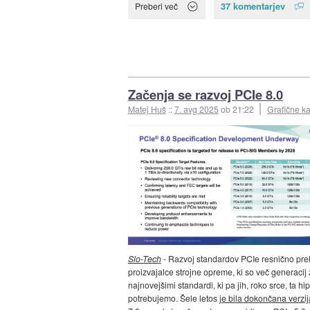
37 komentarjev
Preberi več
Začenja se razvoj PCIe 8.0
Matej Huš
::
7. avg 2025
ob 21:22
Grafične ka
Slo-Tech
- Razvoj standardov PCIe resnično pre
proizvajalce strojne opreme, ki so več generacij
najnovejšimi standardi, ki pa jih, roko srce, ta hi
potrebujemo. Šele letos
je bila dokončana verzi