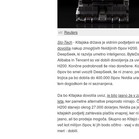
vir:
Reuters
Slo-Tech
- Kitajska država je vidnim podjetjem v
dovolila
nakup zmogljivih Nvidijinih čipov H200.
DeepSeek, ki razvija umetno inteligenco, ByteD
Alibaba in Tencent so vsi dobili dovoljenja za u
H200. Končne podrobnosti še niso dorečene. Ko
čipov bo smel uvoziti DeepSeek, še ni znano, pr
trojica pa bo dobila do 400.000 čipov. Nvidia ur
tem dogodkom še ni seznanjena.
Da bo Kitajska dovolila uvoz,
je bilo jasno že v 
leta
, ker pametne alternative preprosto nimajo. Č
H200 stanejo okrog 27.000 dolarjev, Nvidia pa j
kitajskih podjetij zahtevala plačila vnaprej, ker ni
jasno, ali bo prodaja mogoča. Skupno so Kitajci 
več kot milijon čipov, ki jih bodo očitno - vsaj v d
meri - dobili.