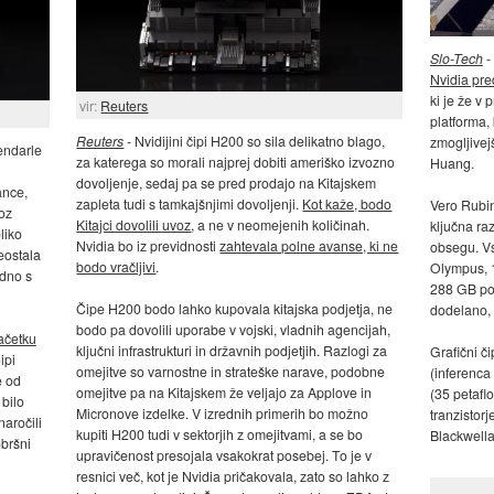
Slo-Tech
-
Nvidia pre
ki je že v
vir:
Reuters
platforma, 
Reuters
- Nvidijini čipi H200 so sila delikatno blago,
zmogljivejš
endarle
za katerega so morali najprej dobiti ameriško izvozno
Huang.
dovoljenje, sedaj pa se pred prodajo na Kitajskem
ance,
zapleta tudi s tamkajšnjimi dovoljenji.
Kot kaže, bodo
Vero Rubin
voz
Kitajci dovolili uvoz
, a ne v neomejenih količinah.
ključna raz
liko
Nvidia bo iz previdnosti
zahtevala polne avanse, ki ne
obsegu. Vs
eostala
bodo vračljivi
.
Olympus, 
adno s
288 GB pom
Čipe H200 bodo lahko kupovala kitajska podjetja, ne
dodelano, 
bodo pa dovolili uporabe v vojski, vladnih agencijah,
začetku
ključni infrastrukturi in državnih podjetjih. Razlogi za
Grafični č
ipi
omejitve so varnostne in strateške narave, podobne
(inferenca
e od
omejitve pa na Kitajskem že veljajo za Applove in
(35 petaflo
 bilo
Micronove izdelke. V izrednih primerih bo možno
tranzistorj
naročili
kupiti H200 tudi v sektorjih z omejitvami, a se bo
Blackwella
obršni
upravičenost presojala vsakokrat posebej. To je v
resnici več, kot je Nvidia pričakovala, zato so lahko z