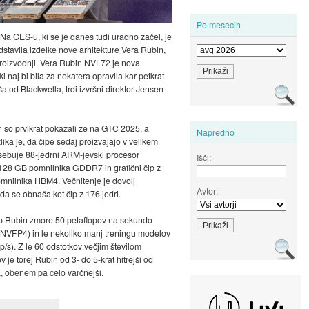
Po mesecih
 Na CES-u, ki se je danes tudi uradno začel,
je
dstavila izdelke nove arhitekture Vera Rubin
,
 proizvodnji. Vera Rubin NVL72 je nova
ki naj bi bila za nekatera opravila kar petkrat
a od Blackwella, trdi izvršni direktor Jensen
 so prvikrat pokazali že na GTC 2025, a
Napredno
lika je, da čipe sedaj proizvajajo v velikem
ebuje 88-jedrni ARM-jevski procesor
Išči:
128 GB pomnilnika GDDR7 in grafični čip z
nilnika HBM4. Večnitenje je dovolj
Avtor:
da se obnaša kot čip z 176 jedri.
ip Rubin zmore 50 petaflopov na sekundo
 NVFP4) in le nekoliko manj treningu modelov
p/s). Z le 60 odstotkov večjim številom
ev je torej Rubin od 3- do 5-krat hitrejši od
, obenem pa celo varčnejši.