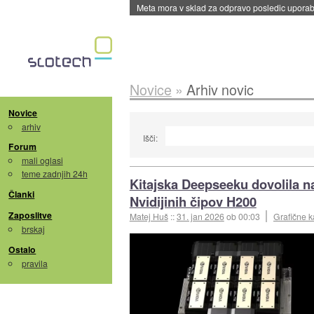
Meta mora v sklad za odpravo posledic uporabe
Novice
»
Arhiv novic
Novice
arhiv
Išči:
Forum
mali oglasi
teme zadnjih 24h
Kitajska Deepseeku dovolila 
Članki
Nvidijinih čipov H200
Zaposlitve
Matej Huš
::
31. jan 2026
ob 00:03
Grafične k
brskaj
Ostalo
pravila