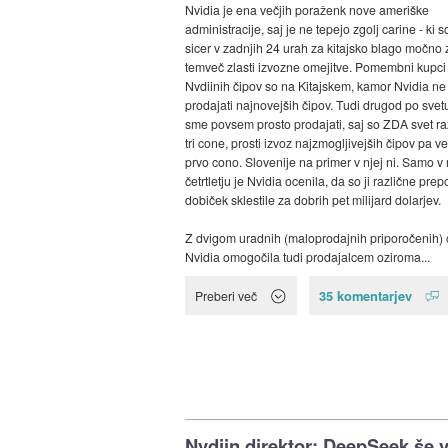
Nvidia je ena večjih poraženk nove ameriške
administracije, saj je ne tepejo zgolj carine - ki s
sicer v zadnjih 24 urah za kitajsko blago močno z
temveč zlasti izvozne omejitve. Pomembni kupci
Nvdiinih čipov so na Kitajskem, kamor Nvidia n
prodajati najnovejših čipov. Tudi drugod po svet
sme povsem prosto prodajati, saj so ZDA svet raz
tri cone, prosti izvoz najzmogljivejših čipov pa ve
prvo cono. Slovenije na primer v njej ni. Samo 
četrtletju je Nvidia ocenila, da so ji različne pre
dobiček sklestile za dobrih pet milijard dolarjev.
Z dvigom uradnih (maloprodajnih priporočenih) 
Nvidia omogočila tudi prodajalcem oziroma...
35 komentarjev
Preberi več
Nvdiin direktor: DeepSeek še 