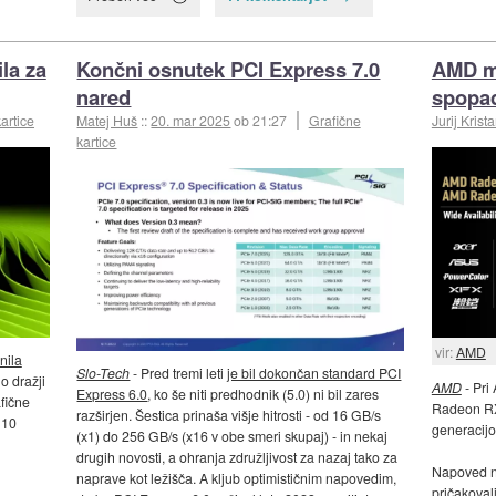
la za
Končni osnutek PCI Express 7.0
AMD ma
nared
spopad
artice
Matej Huš
::
20. mar 2025
ob 21:27
Grafične
Jurij Krist
kartice
vir:
AMD
nila
Slo-Tech
- Pred tremi leti
je bil dokončan standard PCI
no dražji
AMD
- Pri
Express 6.0
, ko še niti predhodnik (5.0) ni bil zares
afične
Radeon RX 
razširjen. Šestica prinaša višje hitrosti - od 16 GB/s
 10
generacijo
(x1) do 256 GB/s (x16 v obe smeri skupaj) - in nekaj
drugih novosti, a ohranja združljivost za nazaj tako za
Napoved n
naprave kot ležišča. A kljub optimističnim napovedim,
pričakoval