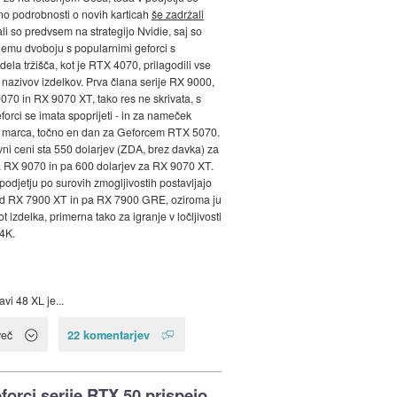
ino podrobnosti o novih karticah
še zadržali
li so predvsem na strategijo Nvidie, saj so
emu dvoboju s popularnimi geforci s
ela tržišča, kot je RTX 4070, prilagodili vse
 nazivov izdelkov. Prva člana serije RX 9000,
9070 in RX 9070 XT, tako res ne skrivata, s
forci se imata spoprijeti - in za nameček
. marca, točno en dan za Geforcem RTX 5070.
vni ceni sta 550 dolarjev (ZDA, brez davka) za
 RX 9070 in pa 600 dolarjev za RX 9070 XT.
podjetju po surovih zmogljivostih postavljajo
 RX 7900 XT in pa RX 7900 GRE, oziroma ju
t izdelka, primerna tako za igranje v ločljivosti
4K.
vi 48 XL je...
22 komentarjev
več
eforci serije RTX 50 prispejo