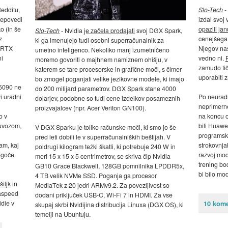
Redditu,
Slo-Tech
-
repovedi
izdal svoj
o (in še
opazili jan
Slo-Tech
- Nvidia
je začela prodajati
svoj DGX Spark,
z
cenejšega 
ki ga imenujejo tudi osebni superračunalnik za
I RTX
Njegov nasl
umetno inteligenco. Nekoliko manj izumetničeno
ni
vedno ni.
moremo govoriti o majhnem namiznem ohišju, v
zamudo tiči
katerem se tare procesorske in grafične moči, s čimer
uporabiti z
bo zmogel poganjati velike jezikovne modele, ki imajo
 5090 ne
do 200 milijard parametrov. DGX Spark stane 4000
i uradni
Po neuradn
dolarjev, podobne so tudi cene izdelkov posameznih
i
neprimerne
proizvajalcev (npr. Acer Veriton GN100).
o v
na koncu od
 uvozom,
bili Huawei
V DGX Sparku je toliko računske moči, ki smo jo še
programsk
pred leti dobili le v superračunalniških beštijah. V
am, kaj
strokovnja
poldrugi kilogram težki škatli, ki potrebuje 240 W in
ogoče
razvoj mod
meri 15 x 15 x 5 centrimetrov, se skriva čip Nvidia
trening bo
GB10 Grace Blackwell, 128GB pomnilnika LPDDR5x,
bi bilo mo
4 TB velik NVMe SSD. Poganja ga procesor
šiljk
in
MediaTek z 20 jedri ARMv9.2. Za povezljivost so
aspeed
dodani priključek USB-C, Wi-Fi 7 in HDMI. Za vse
die v
10 kome
skupaj skrbi Nvidijina distribucija Linuxa (DGX OS), ki
temelji na Ubuntuju.