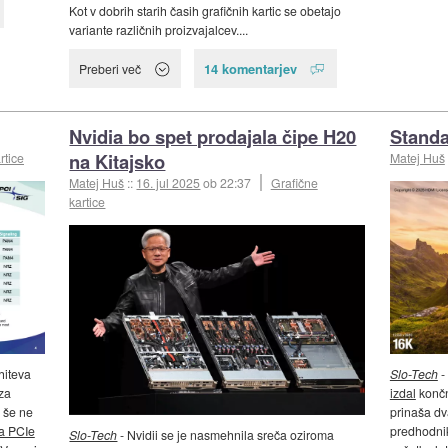
Kot v dobrih starih časih grafičnih kartic se obetajo
variante različnih proizvajalcev....
14 komentarjev
Preberi več
Nvidia bo spet prodajala čipe H20
Standa
na Kitajsko
rtice
Matej Huš
Matej Huš
::
16. jul 2025
ob 22:37
Grafične
kartice
hiteva
Slo-Tech
-
 za
izdal
končn
p še ne
prinaša dv
ja PCIe
predhodni
Slo-Tech
- Nvidii se je nasmehnila sreča oziroma