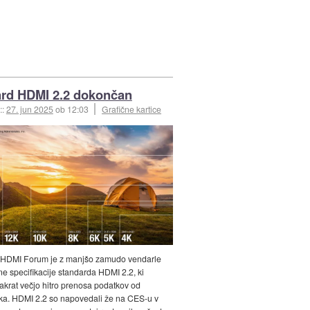
rd HDMI 2.2 dokončan
::
27. jun 2025
ob 12:03
Grafične kartice
 HDMI Forum je z manjšo zamudo vendarle
e specifikacije standarda HDMI 2.2, ki
akrat večjo hitro prenosa podatkov od
ka. HDMI 2.2 so napovedali že na CES-u v