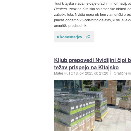
Tudi kitajska vlada ne daje uradnih informacij, p
Reuters
. Izvoz na Kitajsko so ameriške oblasti od
začetku leta. Nvidia mora ob tem v ameriški pro
plačati dodatno 25-odstotno dajatev
, ki se je je 
ameriški predsednik.
0 komentarjev
Kljub prepovedi Nvidijini čipi 
težav prispejo na Kitajsko
Matej Huš
::
18. okt 2025
ob 21:20
Grafične k