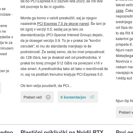
da bo PCI Express 6.0 zaživel leta 2023, se niti dve
takrat več
leti pozneje to še ni zgodilo.
o se
zase
. Čaka
nižale -
neposredn
Morda ga bomo v celoti preskočili, saj je njegov
srednjega d
naslednik
PCI Express 7.0 že skoraj nared
. Še lani je
e sme
od čipa do
bil zgolj v verziji 0.5, sedaj pa je telo za
u ne
to sta RX 
standardizacijo (PCI Special Interest Group) dejalo,
delile v
katerimi ge
da je dosegel verzijo 0.9. To je v praksi že "končni
lja le za
prispeta 6
osnutek", ki mu do standarda manjkajo le še
v minulem
Njuni nazi
podrobnosti. Že sedaj vemo, da bo imel prepustnost
poved
šibkejšega
do 128 Gb/s, kar je dvakrat več od predhodnika. V
Novinca v 
praksi bo torej zmogel 512 GB/s na povezani x16 v
nekam med
obe smeri. A predhodnika tako ali tako v resničnosti še
cen je
navajajo ko
ni, saj na ploščah trenutno kraljuje PCI Express 5.0.
1440p kot 
Ob tem velja poudariti, da PCI...
6 komentarjev
Preberi več
Njun čip Na
Preberi 
vedno
Plastični priključki na Nvidii RTX
Prvi g