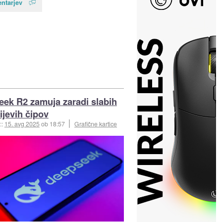
ntarjev
ek R2 zamuja zaradi slabih
jevih čipov
::
15. avg 2025
ob 18:57
Grafične kartice