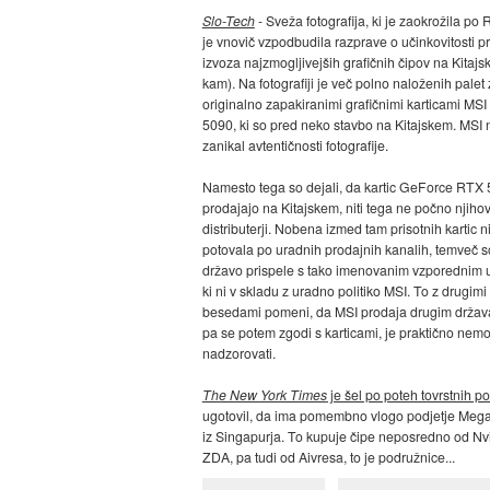
Slo-Tech
- Sveža fotografija, ki je zaokrožila po 
je vnovič vzpodbudila razprave o učinkovitosti p
izvoza najzmogljivejših grafičnih čipov na Kitajsk
kam). Na fotografiji je več polno naloženih palet 
originalno zapakiranimi grafičnimi karticami MS
5090, ki so pred neko stavbo na Kitajskem. MSI 
zanikal avtentičnosti fotografije.
Namesto tega so dejali, da kartic GeForce RTX
prodajajo na Kitajskem, niti tega ne počno njihov
distributerji. Nobena izmed tam prisotnih kartic n
potovala po uradnih prodajnih kanalih, temveč s
državo prispele s tako imenovanim vzporednim
ki ni v skladu z uradno politiko MSI. To z drugimi
besedami pomeni, da MSI prodaja drugim držav
pa se potem zgodi s karticami, je praktično nem
nadzorovati.
The New York Times
je šel po poteh tovrstnih po
ugotovil, da ima pomembno vlogo podjetje Meg
iz Singapurja. To kupuje čipe neposredno od Nvi
ZDA, pa tudi od Aivresa, to je podružnice...