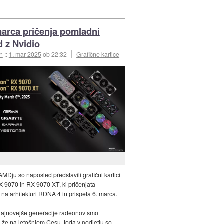
rca pričenja pomladni
 z Nvidio
an
::
1. mar 2025
ob 22:32
Grafične kartice
 AMDju so
naposled predstavili
grafični kartici
9070 in RX 9070 XT, ki pričenjata
 na arhitekturi RDNA 4 in prispeta 6. marca.
ajnovejše generacije radeonov smo
i že na letošnjem Cesu, toda v podjetju so