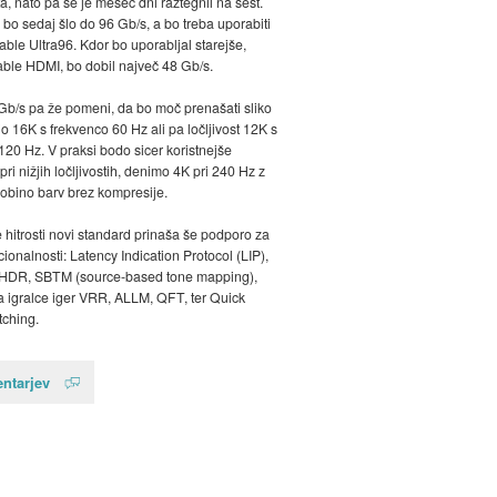
a, nato pa se je mesec dni raztegnil na šest.
 bo sedaj šlo do 96 Gb/s, a bo treba uporabiti
ble Ultra96. Kdor bo uporabljal starejše,
able HDMI, bo dobil največ 48 Gb/s.
 Gb/s pa že pomeni, da bo moč prenašati sliko
tjo 16K s frekvenco 60 Hz ali pa ločljivost 12K s
120 Hz. V praksi bodo sicer koristnejše
pri nižjih ločljivostih, denimo 4K pri 240 Hz z
lobino barv brez kompresije.
e hitrosti novi standard prinaša še podporo za
ionalnosti: Latency Indication Protocol (LIP),
 HDR, SBTM (source-based tone mapping),
 igralce iger VRR, ALLM, QFT, ter Quick
ching.
ntarjev