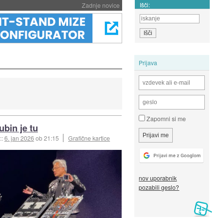
Išči:
Zadnje novice
Prijava
Zapomni si me
ubin je tu
::
6. jan 2026
ob 21:15
Grafične kartice
nov uporabnik
pozabili geslo?