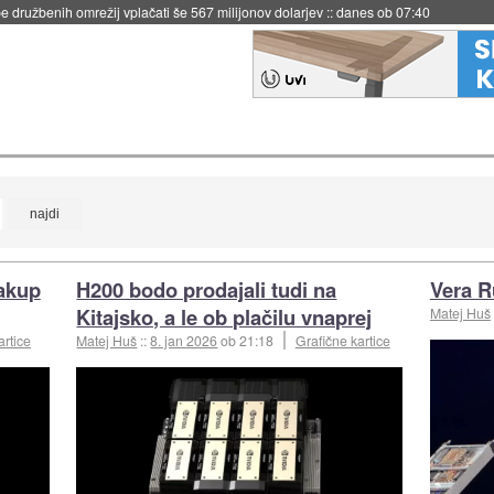
 družbenih omrežij vplačati še 567 milijonov dolarjev
::
danes ob 07:40
nakup
H200 bodo prodajali tudi na
Vera R
Kitajsko, a le ob plačilu vnaprej
Matej Huš
artice
Matej Huš
::
8. jan 2026
ob 21:18
Grafične kartice