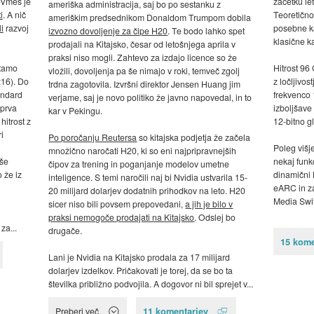
 Vmes je
začetku let
ameriška administracija, saj bo po sestanku z
i
. A nič
Teoretično
ameriškim predsednikom Donaldom Trumpom dobila
i
razvoj
posebne ka
izvozno dovoljenje za čipe H20
. Te bodo lahko spet
klasične k
prodajali na Kitajsko, česar od letošnjega aprila v
praksi niso mogli. Zahtevo za izdajo licence so že
etamo
Hitrost 96
vložili, dovoljenja pa še nimajo v roki, temveč zgolj
x16). Do
z ločljivos
trdna zagotovila. Izvršni direktor Jensen Huang jim
tandard
frekvenco 
verjame, saj je novo politiko že javno napovedal, in to
 prva
izboljšave 
kar v Pekingu.
hitrost z
12-bitno g
i
Po poročanju Reutersa
so kitajska podjetja že začela
Poleg višj
množično naročati H20, ki so eni najpripravnejših
 še
nekaj funkc
čipov za trening in poganjanje modelov umetne
 že iz
dinamični
inteligence. S temi naročili naj bi Nvidia ustvarila 15-
eARC in za
20 milijard dolarjev dodatnih prihodkov na leto. H20
Media Swit
sicer niso bili povsem prepovedani,
a jih je bilo v
praksi nemogoče prodajati na Kitajsko
. Odslej bo
za...
drugače.
15 kome
Lani je Nvidia na Kitajsko prodala za 17 milijard
dolarjev izdelkov. Pričakovati je torej, da se bo ta
številka približno podvojila. A dogovor ni bil sprejet v...
11 komentarjev
Preberi več