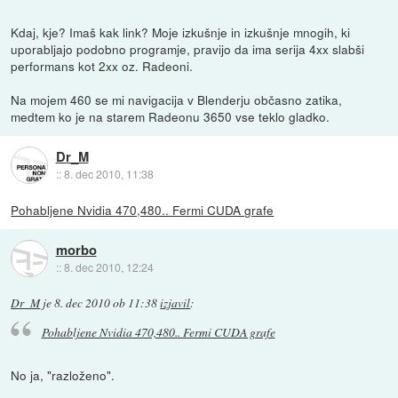
Kdaj, kje? Imaš kak link? Moje izkušnje in izkušnje mnogih, ki
uporabljajo podobno programje, pravijo da ima serija 4xx slabši
performans kot 2xx oz. Radeoni.
Na mojem 460 se mi navigacija v Blenderju občasno zatika,
medtem ko je na starem Radeonu 3650 vse teklo gladko.
Dr_M
::
8. dec 2010, 11:38
Pohabljene Nvidia 470,480.. Fermi CUDA grafe
morbo
::
8. dec 2010, 12:24
Dr_M
je
8. dec 2010 ob 11:38
izjavil
:
Pohabljene Nvidia 470,480.. Fermi CUDA grafe
No ja, "razloženo".