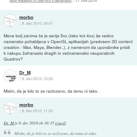
Novi Radeoni in GeForci v decembru
::
17. nov 2010
morbo
::
8. dec 2010, 09:47
Mene bolj zanima če je serija 5xx (tako kot 4xx) še vedno
namensko pohabljena v OpenGL aplikacijah (predvsem 3D content
creation - Max, Maya, Blender..), z namenom da uporabnike prisili
k nakupu žafranasto dragih in večnamensko neuporabnih
Quadrov?
Dr_M
::
8. dec 2010, 10:35
Mislm, da je bilo to ze razlozeno, da temu ni tako.
morbo
::
8. dec 2010, 11:03
Dr_M
je
8. dec 2010 ob 10:35
izjavil
:
Mislm, da je bilo to ze razlozeno, da temu ni tako.