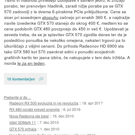
porabo, ter prenovljen hladilnik, zaradi nižje porabe pa se GTX
570 zadovolji z le dvema 6-pinskima PCIe priključkoma. Cene se
sicer pri sosednjem
začnejo pri enakih 360 €, a najdražje
skopuhu
navite izvedenke GTX 570 stanejo do okrog 400 €, medtem ko se
cene podobnih GTX 480 povzpnejo do 450 in več €. Upoštevati je
seveda treba, da se je splavitev GTX 570 zgodila danes ter da je
posledično ponudba še nekoliko omejena, nekateri trgovci pa to
izkoriščajo z višjimi cenami. Do prihoda Radeonov HD 6900 sta
tako GTX 580 kot 570 zaenkrat edini v ponudbi enojedrnih
grafičnih kartic ter jasna izbira, če nakupujete v tem delu tržišča. A
morda
le za en teden
.
15 komentarjev
Preberite si še…
Radeoni RX 500 evolucija in ne revolucija
::
18. apr 2017
RX 480 porabi preveč energije
::
6. jul 2016
Nova Radeona sta tukaj
::
16. dec 2010
Izšel 3DMark 11
::
7. dec 2010
GTX 570 prihaja
::
1. dec 2010