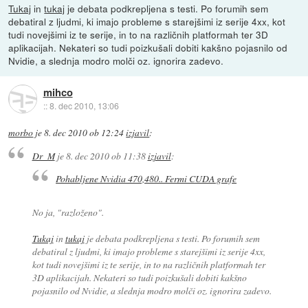
Tukaj
in
tukaj
je debata podkrepljena s testi. Po forumih sem
debatiral z ljudmi, ki imajo probleme s starejšimi iz serije 4xx, kot
tudi novejšimi iz te serije, in to na različnih platformah ter 3D
aplikacijah. Nekateri so tudi poizkušali dobiti kakšno pojasnilo od
Nvidie, a slednja modro molči oz. ignorira zadevo.
mihco
::
8. dec 2010, 13:06
morbo
je
8. dec 2010 ob 12:24
izjavil
:
Dr_M
je
8. dec 2010 ob 11:38
izjavil
:
Pohabljene Nvidia 470,480.. Fermi CUDA grafe
No ja, "razloženo".
Tukaj
in
tukaj
je debata podkrepljena s testi. Po forumih sem
debatiral z ljudmi, ki imajo probleme s starejšimi iz serije 4xx,
kot tudi novejšimi iz te serije, in to na različnih platformah ter
3D aplikacijah. Nekateri so tudi poizkušali dobiti kakšno
pojasnilo od Nvidie, a slednja modro molči oz. ignorira zadevo.