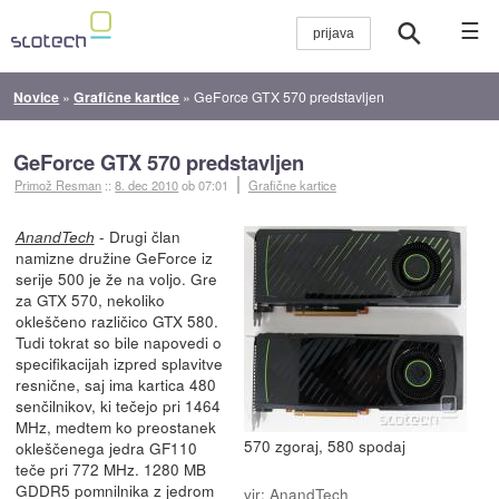
☰
Novice
»
Grafične kartice
»
GeForce GTX 570 predstavljen
GeForce GTX 570 predstavljen
Primož Resman
::
8. dec 2010
ob 07:01
Grafične kartice
- Drugi član
AnandTech
namizne družine GeForce iz
serije 500 je že na voljo. Gre
za GTX 570, nekoliko
okleščeno različico GTX 580.
Tudi tokrat so bile napovedi o
specifikacijah izpred splavitve
resnične, saj ima kartica 480
senčilnikov, ki tečejo pri 1464
MHz, medtem ko preostanek
570 zgoraj, 580 spodaj
okleščenega jedra GF110
teče pri 772 MHz. 1280 MB
GDDR5 pomnilnika z jedrom
vir:
AnandTech