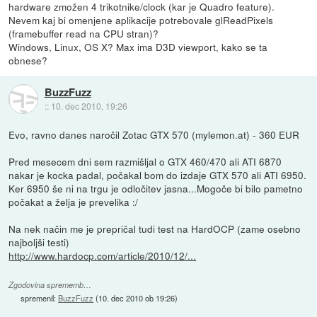
hardware zmožen 4 trikotnike/clock (kar je Quadro feature).
Nevem kaj bi omenjene aplikacije potrebovale glReadPixels
(framebuffer read na CPU stran)?
Windows, Linux, OS X? Max ima D3D viewport, kako se ta
obnese?
BuzzFuzz
::
10. dec 2010, 19:26
Evo, ravno danes naročil Zotac GTX 570 (mylemon.at) - 360 EUR
Pred mesecem dni sem razmišljal o GTX 460/470 ali ATI 6870
nakar je kocka padal, počakal bom do izdaje GTX 570 ali ATI 6950.
Ker 6950 še ni na trgu je odločitev jasna...Mogoče bi bilo pametno
počakat a želja je prevelika :/
Na nek način me je prepričal tudi test na HardOCP (zame osebno
najboljši testi)
http://www.hardocp.com/article/2010/12/...
Zgodovina sprememb…
spremenil:
BuzzFuzz
(
10. dec 2010 ob 19:26
)