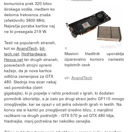
komunicira prek 320 bitov
širokega vodila, medtem ko
delovna frekvenca znaša
(efektivnih) 3800 MHz.
Največja poraba kartice naj
ne bi presegala 219 W.
Testi na popularnih straneh,
kot so
AnandTech
,
bit-
Masivni hladilnik uporablja
tech.net
,
HotHardware
,
izparevalno komoro namesto
Hexus.net
ter drugih straneh,
toplotnih cevk
posvečenih strojni opremi
kažejo, da je nova kartica
odlična zamenjava za GTX
vir:
AnandTech
480. Slednja ima sicer nekaj
več pomnilnika (četrt
gigabajta), ki jo popelje v rahlo prednost v igrah, ki dodaten
pomnilnik izkoristijo, a je zato po drugi strani jedro GF110 mnogo
zmogljivejše, kar se opazi v od jedra odvisnih igrah in testih. Na
koncu sta si kartici po zmogljivosti izredno blizu, z
manjšimi
razlikami na drugih področjih - GTX 570 je od GTX 480 tišja,
hladnejša, manj požrešna ter nekoliko cenejša.
Tišino in hladnost prinesejo izboljšave v samem jedru, ki znižajo