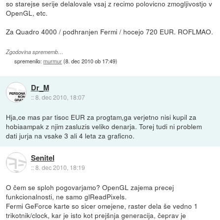
so starejse serije delalovale vsaj z recimo polovicno zmogljivostjo v
OpenGL, etc.
Za Quadro 4000 / podhranjen Fermi / hocejo 720 EUR. ROFLMAO.
Zgodovina sprememb…
spremenilo:
murmur
(
8. dec 2010 ob 17:49
)
Dr_M
::
8. dec 2010, 18:07
Hja,ce mas par tisoc EUR za progtam,ga verjetno nisi kupil za
hobiaampak z njim zasluzis veliko denarja. Torej tudi ni problem
dati jurja na vsake 3 ali 4 leta za graficno.
Senitel
::
8. dec 2010, 18:19
O čem se sploh pogovarjamo? OpenGL zajema precej
funkcionalnosti, ne samo glReadPixels.
Fermi GeForce karte so sicer omejene, raster dela še vedno 1
trikotnik/clock, kar je isto kot prejšnja generacija, čeprav je