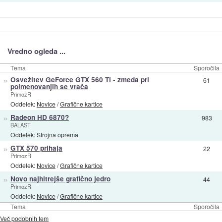
Vredno ogleda ...
Tema
Sporočila
»
Osvežitev GeForce GTX 560 Ti - zmeda pri
61
poimenovanjih se vrača
PrimozR
Oddelek:
Novice
/
Grafične kartice
»
Radeon HD 6870?
983
BALAST
Oddelek:
Strojna oprema
»
GTX 570 prihaja
22
PrimozR
Oddelek:
Novice
/
Grafične kartice
»
Novo najhitrejše grafično jedro
44
PrimozR
Oddelek:
Novice
/
Grafične kartice
Tema
Sporočila
Več podobnih tem