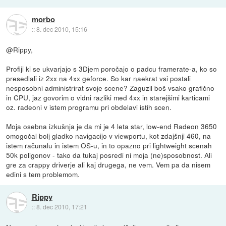
morbo
::
8. dec 2010, 15:16
@Rippy,
Profiji ki se ukvarjajo s 3Djem poročajo o padcu framerate-a, ko so
presedlali iz 2xx na 4xx geforce. So kar naekrat vsi postali
nesposobni administrirat svoje scene? Zaguzil boš vsako grafično
in CPU, jaz govorim o vidni razliki med 4xx in starejšimi karticami
oz. radeoni v istem programu pri obdelavi istih scen.
Moja osebna izkušnja je da mi je 4 leta star, low-end Radeon 3650
omogočal bolj gladko navigacijo v viewportu, kot zdajšnji 460, na
istem računalu in istem OS-u, in to opazno pri lightweight scenah
50k poligonov - tako da tukaj posredi ni moja (ne)sposobnost. Ali
gre za crappy driverje ali kaj drugega, ne vem. Vem pa da nisem
edini s tem problemom.
Rippy
::
8. dec 2010, 17:21