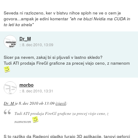
Seveda ni razlozeno, ker v bistvu nihce sploh ne ve o cem je
govora...ampak je edini komentar
"eh ne bluzi Nvidia ma CUDA in
to leti ko strela"
Dr_M
::
8. dec 2010, 13:09
Sicer pa nevem, zakaj bi si pljuvali v lastno skledo?
Tudi ATI prodaja FireGl graficne za precej visjo ceno, z namenom
morbo
::
8. dec 2010, 13:31
Dr_M
je
8. dec 2010 ob 13:09
izjavil
:
Tudi ATI prodaja FireGl graficne za precej visjo ceno, z
namenom
S to razliko da Radeoni gladko furajo 3D aplikacije, tanovi geforci