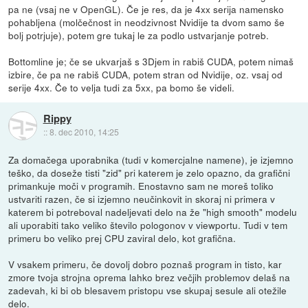
pa ne (vsaj ne v OpenGL). Če je res, da je 4xx serija namensko
pohabljena (molčečnost in neodzivnost Nvidije ta dvom samo še
bolj potrjuje), potem gre tukaj le za podlo ustvarjanje potreb.
Bottomline je; če se ukvarjaš s 3Djem in rabiš CUDA, potem nimaš
izbire, če pa ne rabiš CUDA, potem stran od Nvidije, oz. vsaj od
serije 4xx. Če to velja tudi za 5xx, pa bomo še videli.
Rippy
::
8. dec 2010, 14:25
Za domačega uporabnika (tudi v komercjalne namene), je izjemno
teško, da doseže tisti "zid" pri katerem je zelo opazno, da grafični
primankuje moči v programih. Enostavno sam ne moreš toliko
ustvariti razen, če si izjemno neučinkovit in skoraj ni primera v
katerem bi potreboval nadeljevati delo na že "high smooth" modelu
ali uporabiti tako veliko število pologonov v viewportu. Tudi v tem
primeru bo veliko prej CPU zaviral delo, kot grafična.
V vsakem primeru, če dovolj dobro poznaš program in tisto, kar
zmore tvoja strojna oprema lahko brez večjih problemov delaš na
zadevah, ki bi ob blesavem pristopu vse skupaj sesule ali otežile
delo.