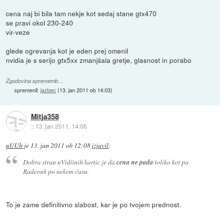
cena naj bi bila tam nekje kot sedaj stane gtx470
se pravi okol 230-240
vir-veze
glede ogrevanja kot je eden prej omenil
nvidia je s serijo gtx5xx zmanjšala gretje, glasnost in porabo
Zgodovina sprememb…
spremenil:
jazbec
(
13. jan 2011 ob 14:03
)
Mitja358
::
13. jan 2011, 14:06
nUUb
je
13. jan 2011 ob 12:08
izjavil
:
Dobra stran nVidiinih kartic je da
cena ne pada
toliko kot pa
Radeonk po nekem času.
To je zame definitivno slabost, kar je po tvojem prednost.