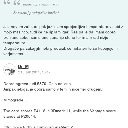
nimaš ogrevanja v sobi
Še zmeraj prodajaš te bučke?
Jaz nevem zate, ampak jaz imam sprejemljivo temperaturo v sobi z
mojo mašinco, tudi če ne špilam iger. Res pa je da imam dobro
izolirano sobo, samo eno zunanjo steno ter imam rad nižje
temperature.
Drugače pa zakaj jih nebi prodajal, če nekateri to še kupujejo in
verjamemo.
Dr_M
::
13. jan 2011, 16:47
Dobro ogreva tudi 5870. Celo odlicno.
Ampak jebiga, je dobra samo v tem in nicemer drugem.
Mimogrede...
The card scores P4118 in 3Dmark 11, while the Vantage score
stands at P20644.
http://www.fudzilla.com/graphics/item/2...