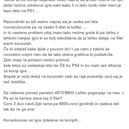
delat močne zahtevne igre,nwm kako ti ni delu tomb rider meni je
lepo delu na PS1...
Računalniki so bili vedno naprej saj je vsake pol leta
novost,konzole pa na vsake 5-6let al koliko ....
in tu nastane problem zdaj imam tako močne grafe ki pa lahko z
lahkoto meljejo igre ki so bolj oskubljene da ja lahko delajo na 5let
starih konzolah.
Če bi izdelali kake špile z pounim dx11 pa nwm z kakimi še
novostimi vrejmi men da še tako dobra grafična bi pokleknila.
Zato imajo ta počasni molzni prehod.
šele letos oz naslednje leto bo ČE bo PS4 in bo malo več dihanja
za komp igre...
Ampak je večji delež na konzolah zato se raje posvetijo zanj saj je
več dobička..
Da nebomo preveč pametni 4870/8800 Lahko poganjajo na max ;)
Pa so te kartice stare kaj 3-5let?
Core 2 duo navit,2gb rama pa 8800+novi gonilniki in zadeva leti
tak da ne ga srat.
Koneckoncev so igre izdelane na kompih...