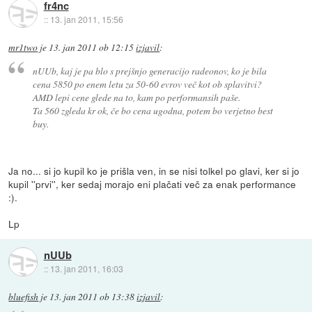
fr4nc
::
13. jan 2011, 15:56
mr1two
je
13. jan 2011 ob 12:15
izjavil
:
nUUb, kaj je pa blo s prejšnjo generacijo radeonov, ko je bila
cena 5850 po enem letu za 50-60 evrov več kot ob splavitvi?
AMD lepi cene glede na to, kam po performansih paše.
Ta 560 zgleda kr ok, če bo cena ugodna, potem bo verjetno best
buy.
Ja no... si jo kupil ko je prišla ven, in se nisi tolkel po glavi, ker si jo
kupil ''prvi'', ker sedaj morajo eni plačati več za enak performance
:).
Lp
nUUb
::
13. jan 2011, 16:03
bluefish
je
13. jan 2011 ob 13:38
izjavil
: