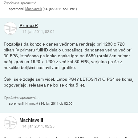
Zgodovina sprememb…
spremenil:
Machiavelli
(
14. jan 2011 ob 01:51
)
PrimozR
::
14. jan 2011, 02:04
Pozabljaš da konzole danes večinoma rendrajo pri 1280 x 720
pikah (v primeru fullHD delajo upscaling), dandanes vedno več pri
30 FPS, istočasno pa lahko enake igre na 6850 (praktičen primer
pač) igraš na 1920 x 1200 z več kot 30 FPS, verjetno pa še z
nekoliko boljšimi nastavitvami grafike.
Čak, šele zdajle sem videl. Letos PS4? LETOS?!?! O PS4 se komaj
pogovarjajo, releasea ne bo še cirka 5 let.
Zgodovina sprememb…
spremenil:
PrimozR
(
14. jan 2011 ob 02:05
)
Machiavelli
::
14. jan 2011, 02:25