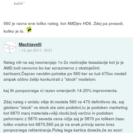
kubik"
560 je ravno ene toliko nateg, kot AMDjev HD6. Zdej pa presodi,
koliko je to.
Machiavelli
::
13. jan 2011, 18:21
Nateg niti ne saj neomenjajo 1x-2x močnejše tessalacije kot jo je
AMD,tudi cenovno bo kar sorazmerno z obstoječimi
karticami,Čeprav nevidim potrebe po 560 ker so tud 470oc modeli
ampak očitno želijo konkurirati z "stock" modelom.
kaj lih ponpoznega ni razen omenjenih 14-20% improvmenta.
Zdaj nateg v smislu višje št.modela 560 vs 470 definitivno da, saj
gledano "stock" vs stock sta zelo podobni,tu je podoben marketing
kot 6870 manj materiala+višji clocki,bolj varčno in podoben
peformanc z 5870 seveda cena nižja saj je 5870 po tolikem času
toliko vredna kot 6870,560 pa je na enak princip samo brez
ponpoznega reklamiranja.Poleg tega kartica doseže,če so scori