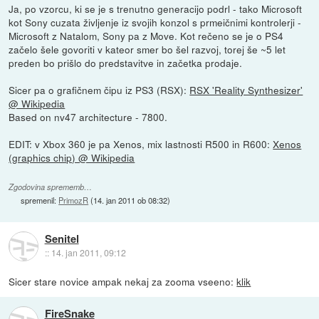
Ja, po vzorcu, ki se je s trenutno generacijo podrl - tako Microsoft
kot Sony cuzata življenje iz svojih konzol s prmeičnimi kontrolerji -
Microsoft z Natalom, Sony pa z Move. Kot rečeno se je o PS4
začelo šele govoriti v kateor smer bo šel razvoj, torej še ~5 let
preden bo prišlo do predstavitve in začetka prodaje.
Sicer pa o grafičnem čipu iz PS3 (RSX):
RSX 'Reality Synthesizer'
@ Wikipedia
Based on nv47 architecture - 7800.
EDIT: v Xbox 360 je pa Xenos, mix lastnosti R500 in R600:
Xenos
(graphics chip) @ Wikipedia
Zgodovina sprememb…
spremenil:
PrimozR
(
14. jan 2011 ob 08:32
)
Senitel
::
14. jan 2011, 09:12
Sicer stare novice ampak nekaj za zooma vseeno:
klik
FireSnake