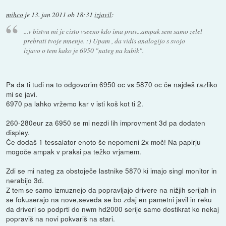
mihco
je
13. jan 2011 ob 18:31
izjavil
:
...v bistvu mi je cisto vseeno kdo ima prav...ampak sem samo zelel
prebrati tvoje mnenje. :) Upam , da vidis analogijo s svojo
izjavo o tem kako je 6950 "nateg na kubik".
Pa da ti tudi na to odgovorim 6950 oc vs 5870 oc če najdeš razliko
mi se javi.
6970 pa lahko vržemo kar v isti koš kot ti 2.
260-280eur za 6950 se mi nezdi lih improvment 3d pa dodaten
displey.
Če dodaš 1 tessalator enoto še nepomeni 2x moč! Na papirju
mogoče ampak v praksi pa težko vrjamem.
Zdi se mi nateg za obstoječe lastnike 5870 ki imajo singl monitor in
nerabijo 3d.
Z tem se samo izmuznejo da popravljajo drivere na nižjih serijah in
se fokuserajo na nove,seveda se bo zdaj en pametni javil in reku
da driveri so podprti do nwm hd2000 serije samo dostikrat ko nekaj
popraviš na novi pokvariš na stari.