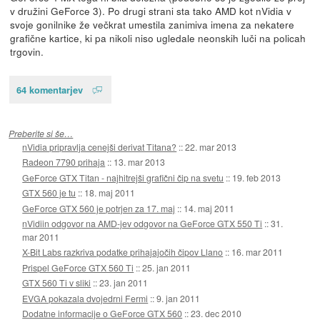
v družini GeForce 3). Po drugi strani sta tako AMD kot nVidia v
svoje gonilnike že večkrat umestila zanimiva imena za nekatere
grafične kartice, ki pa nikoli niso ugledale neonskih luči na policah
trgovin.
64 komentarjev
Preberite si še…
nVidia pripravlja cenejši derivat Titana?
::
22. mar 2013
Radeon 7790 prihaja
::
13. mar 2013
GeForce GTX Titan - najhitrejši grafični čip na svetu
::
19. feb 2013
GTX 560 je tu
::
18. maj 2011
GeForce GTX 560 je potrjen za 17. maj
::
14. maj 2011
nVidiin odgovor na AMD-jev odgovor na GeForce GTX 550 Ti
::
31.
mar 2011
X-Bit Labs razkriva podatke prihajajočih čipov Llano
::
16. mar 2011
Prispel GeForce GTX 560 Ti
::
25. jan 2011
GTX 560 Ti v sliki
::
23. jan 2011
EVGA pokazala dvojedrni Fermi
::
9. jan 2011
Dodatne informacije o GeForce GTX 560
::
23. dec 2010