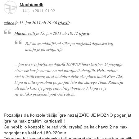
Machiavelli
::
14. jan 2011, 01:02
mihco
je
13. jan 2011 ob 19:30
izjavil
:
Machiavelli
je
13. jan 2011 ob 18:42
izjavil
:
Pač ko se oddaljiš od slike pa pogledaš dejansko kaj
delajo je pa svinjarija.
... jap res svinjarija..za dobrih 200EUR imas kartico, ki poganja
cisto vse kar je mozno na oci parajocih detajlih. Heh...ocitno
nisi iz tistih casov, ko si za dobro delavsko placo dobil Rivo 128,
ki pa ni bila sposobna poganjati leto dni starega Tomb Raiderja
ali malo kasneje pregresno dragi Voodoo 3, ki pa se je
ravnotako pokleknil pod Unrealom.
Pozabljaš da konzole tiščijo igre nazaj ZATO JE MOŽNO poganjat
igre na max z takimi karticami!!!
Če nebi bilo konzol bi te rad vidu crysis2 pa kak hawx 2 na max
poganjat na kaki od 180-220eur
Takrat so bili kompi dejansko toliko naprej da je bilo možno na njih