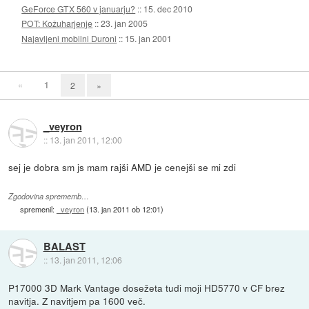
GeForce GTX 560 v januarju?
::
15. dec 2010
POT: Kožuharjenje
::
23. jan 2005
Najavljeni mobilni Duroni
::
15. jan 2001
«
1
2
»
_veyron
::
13. jan 2011, 12:00
sej je dobra sm js mam rajši AMD je cenejši se mi zdi
Zgodovina sprememb…
spremenil:
_veyron
(
13. jan 2011 ob 12:01
)
BALAST
::
13. jan 2011, 12:06
P17000 3D Mark Vantage dosežeta tudi moji HD5770 v CF brez
navitja. Z navitjem pa 1600 več.