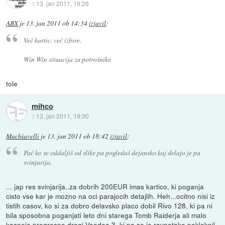
::
13. jan 2011, 19:26
ABX
je
13. jan 2011 ob 14:34
izjavil
:
Več kartic, več izbire.
Win Win situacija za potrošnike.
tole
mihco
::
13. jan 2011, 19:30
Machiavelli
je
13. jan 2011 ob 18:42
izjavil
:
Pač ko se oddaljiš od slike pa pogledaš dejansko kaj delajo je pa
svinjarija.
... jap res svinjarija..za dobrih 200EUR imas kartico, ki poganja
cisto vse kar je mozno na oci parajocih detajlih. Heh...ocitno nisi iz
tistih casov, ko si za dobro delavsko placo dobil Rivo 128, ki pa ni
bila sposobna poganjati leto dni starega Tomb Raiderja ali malo
kasneje pregresno dragi Voodoo 3, ki pa se je ravnotako pokleknil