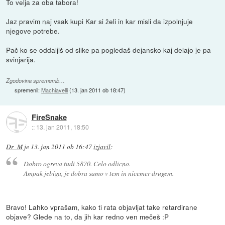
To velja za oba tabora!
Jaz pravim naj vsak kupi Kar si želi in kar misli da izpolnjuje
njegove potrebe.
Pač ko se oddaljiš od slike pa pogledaš dejansko kaj delajo je pa
svinjarija.
Zgodovina sprememb…
spremenil:
Machiavelli
(
13. jan 2011 ob 18:47
)
FireSnake
::
13. jan 2011, 18:50
Dr_M
je
13. jan 2011 ob 16:47
izjavil
:
Dobro ogreva tudi 5870. Celo odlicno.
Ampak jebiga, je dobra samo v tem in nicemer drugem.
Bravo! Lahko vprašam, kako ti rata objavljat take retardirane
objave? Glede na to, da jih kar redno ven mečeš :P