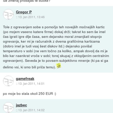
Še zmeraj prodajaš te bučke?
Gregor P
::
13. jan 2011, 13:46
Tole z ogrevanjem sobe s pomočjo teh novejših močnejših kartic
(po mojem vseeno katere firme) dokaj drži; takrat ko sem še imel
čas igrati igre dlje časa, sem dejansko moral zmanjšati stopnjo
ogrevanja, ker mi je računalnik z dvema grafičnima karticama
(dobro imel je tudi vsaj šest diskov itd.) dejansko povišal
temperaturo v sobi (ne vem točno za koliko, ampak dovolj da mi je
bilo kar naenkrat vroče v sobi; torej skupaj z vklopljenim centralnim
ogrevanjem). Seveda je to povsem subjektivno mnenje (ki pa si ga
delimo vsi, ki smo bili priča temu).
gamefreak
::
13. jan 2011, 14:01
po moje bo stala okoli 250 EUR :)
jazbec
::
13. jan 2011, 14:02