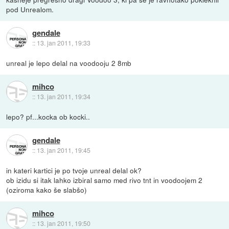
pod Unrealom.
gendale
::
13. jan 2011, 19:33
unreal je lepo delal na voodooju 2 8mb
mihco
::
13. jan 2011, 19:34
lepo? pf...kocka ob kocki..
gendale
::
13. jan 2011, 19:45
in kateri kartici je po tvoje unreal delal ok?
ob izidu si itak lahko izbiral samo med rivo tnt in voodoojem 2
(oziroma kako še slabšo)
mihco
::
13. jan 2011, 19:50