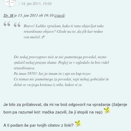
::
14. jan 2011, 10:00
Dr_M
je
13. jan 2011 ob 19:10
izjavil
:
Bravo! Lahko vprašam, kako ti rata objavljat take
retardirane objave? Glede na to, da jih kar redno
ven mečeš :P
Do sedaj pravzaprav nisi se nic pametnega povedal, razne
zmlatil nekaj prazne slame. Poglej se v ogledalo in bos videl
retardiranca.
Pa imas 5870? Jaz jo imam in z njo en kup tezav.
Ce nimas nic pametnega za povedat, raje nehaj gobezdat in
delat se vecjega kretena iz sebe, kakor si ze.
Je bilo za pričakovat, da mi ne boš odgovoril na vprašanje (žaljenje
bom pa razumel kot: mačka zacvili, če ji stopiš na rep)
A ti podam še par tvojih citatov z linki?