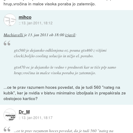
hrup,vročina in malce visoka poraba jo zatemnijo.
mihco
::
13. jan 2011, 18:12
Machiavelli
je
13. jan 2011 ob 18:00
izjavil
:
gtx560 je dejansko odklenjena oz. pouna gtx460 z višjimi
clocki,boljšo cooling solucijo in nižjo el. porabo.
gtx470 oc je dejansko še vedno v prednosti kar se tiče p/p samo
hrup,vročina in malce visoka poraba jo zatemnijo.
...ce te prav razumem hoces povedat, da je tudi 560 "nateg na
kubik", ker je nvidia v bistvu minimalno izboljsala in prepakirala ze
obstojeco kartico?
Dr_M
::
13. jan 2011, 18:17
...ce te prav razumem hoces povedat, da je tudi 560 "nateg na