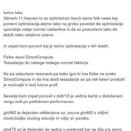
točno tako
3dmark 11,heaven to so optimizirani benči samo folk newe kaj
pomeni optimizacija,dejmo tako na grobo povedat da optimizacija
uporablja nekje normal nastavitve in da so poenotene tako da
dobiš neko relativno oceno.
In zopet bom ponovil kaj je točno optimizacija v teh testih:
Fizike skozi DirectCompute.
Tessalacija do nekega malega-normal faktorja.
Ko pa zalaufamo tessmark,pa kako igro ki ima fizike ne preko
DirectCompute in da ima dosti tessalacije se pa vidi kateri produkt
je močnejši in bolj future proff.
Seveda bom zopet ponovil v dx9/10 je večina kartic v določenem
rangu,tudi po podobnem performancu.
gtx560 je dejansko odklenjena oz. pouna gtx460 z višjimi
clocki,boljšo cooling solucijo in nižjo el. porabo.
gtx470 oc je dejansko še vedno v prednosti kar se tiče p/p samo