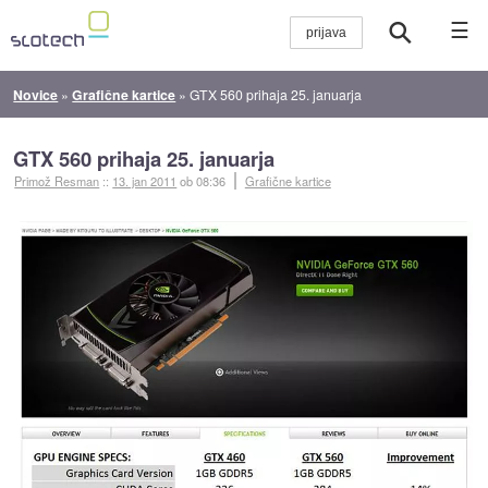
☰
Novice
»
Grafične kartice
»
GTX 560 prihaja 25. januarja
GTX 560 prihaja 25. januarja
Primož Resman
::
13. jan 2011
ob 08:36
Grafične kartice