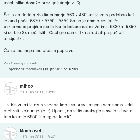
točni toliko doseže brez goljufanja z IQ.
Še to da dodam Nvidia primerja 560 z 460 kar je zelo podobno kot
je amd počel 6870 z 5750 - 5850.Samo je amd omenjal 2x
performanc prejšne serije kar je bolano saj so že imel 5830 in 5850
ki so bile 2x moč tistih. Osel gre samo 1x na led ali pa pač pri
amdju 2x .
Če se motim pa me prosim popravi.
Zgodovina sprememb…
spremenil:
Machiavelli
(
13. jan 2011 ob 18:32
)
mihco
::
13. jan 2011, 18:31
...v bistvu mi je cisto vseeno kdo ima prav...ampak sem samo zelel
prebrati tvoje mnenje. :) Upam , da vidis analogijo s svojo izjavo o
tem kako je 6950 "nateg na kubik".
Machiavelli
::
13. jan 2011, 18:42