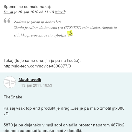
Spomnimo se malo nazaj:
Dr_M
je
20. jan 2010 ob 15:18
izjavil
:
Zadeva je zakon in dobro leti.
Skoda je edino, da bo cena (za GTX380?) zelo visoka. Ampak to
si lahko privoscis, ce si najboljsi
Tukaj (to je samo ena, jih je pa na tisoče):
http://slo-tech.com/novice/t396877/0
Machiavelli
::
13. jan 2011, 18:53
FireSnake
Pa saj vsak top end produkt je drag....se je pa malo zmotil gtx380
xD
5870 je pa dejansko v moji sobi ohladila prostor naparom 4870x2
obenem pa ponudila enako moč z dodatki.