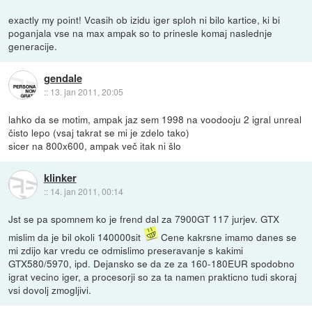
exactly my point! Vcasih ob izidu iger sploh ni bilo kartice, ki bi
poganjala vse na max ampak so to prinesle komaj naslednje
generacije.
gendale
::
13. jan 2011, 20:05
lahko da se motim, ampak jaz sem 1998 na voodooju 2 igral unreal
čisto lepo (vsaj takrat se mi je zdelo tako)
sicer na 800x600, ampak več itak ni šlo
klinker
::
14. jan 2011, 00:14
Jst se pa spomnem ko je frend dal za 7900GT 117 jurjev. GTX
mislim da je bil okoli 140000sit
Cene kakrsne imamo danes se
mi zdijo kar vredu ce odmislimo preseravanje s kakimi
GTX580/5970, ipd. Dejansko se da ze za 160-180EUR spodobno
igrat vecino iger, a procesorji so za ta namen prakticno tudi skoraj
vsi dovolj zmogljivi.