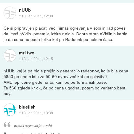
nUUb
::
13. jan 2011, 12:08
Če si pripravljen plačati več, nimaš ogrevanja v sobi in rad poveš
da imaš nVidio, potem je izbira nVidia. Dobra stran nVidiinih kartic
je da cena ne pada toliko kot pa Radeonk po nekem času.
mr1two
::
13. jan 2011, 12:15
nUUb, kaj je pa blo s prejšnjo generacijo radeonov, ko je bila cena
5850 po enem letu za 50-60 evrov več kot ob splavitvi?
AMD lepi cene glede na to, kam po performansih paše.
Ta 560 zgleda kr ok, če bo cena ugodna, potem bo verjetno best
buy.
bluefish
::
13. jan 2011, 13:38
nimaš ogrevanja v sobi