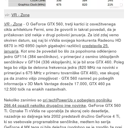
vir:
VR - Zone
- O GeForce GTX 560, tretji kartici iz osvežitvenega
VR - Zone
cikla arhitekture Fermi, smo že govorili in takrat povedali, da je
pričakovan izid nekje v drugi polovici januarja. Za izid zdaj vemo
okviren datum, saj naj bi nVidia svojega konkurenta Radeonu HD
6870 in HD 6950 (sploh gigabajtni različici)
predstavila 25.
januarja
. Kot smo že povedali bo šlo za popolnoma odklenjeno
jedro GF114 (384 senčilnikov), v primerjavi z osmino izklopljenih
senčilnikov v GF104 (336 vklopljenih), ki je bil srce GTX 460. Poleg
tega bo višja še delovna frekvenca jedra (820 MHz na novinki v
primerjavi s 675 MHz v primeru tovarniške GTX 460), vse skupaj
pa da znatno višjo zmogljivost - GTX 560 namreč po pobeglih
informacija v 3D Mark Vantage doseže 17.000, GTX 460 pa
12.500 točk na enakih nastavitvah.
Nekoliko zanimivo so
pri techPowerUp v pobeglem gonilniku
266.44 opazili nekoliko drugačno ime novinke
, GeForce GTX 560
Ti. Oznake Ti nVidia ne uporablja že skoraj celo desetletje,
nazadnje so daljnega leta 2002 predstavili družino GeForce 4 Ti,
ki so vsebovale programabilne senčilnike, medtem ko serija
GeForce 4 MX tega ni bila deležna (podobno se je zgodilo že prej