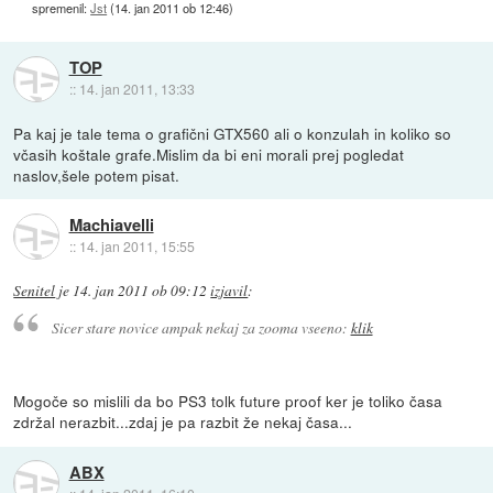
spremenil:
Jst
(
14. jan 2011 ob 12:46
)
TOP
::
14. jan 2011, 13:33
Pa kaj je tale tema o grafični GTX560 ali o konzulah in koliko so
včasih koštale grafe.Mislim da bi eni morali prej pogledat
naslov,šele potem pisat.
Machiavelli
::
14. jan 2011, 15:55
Senitel
je
14. jan 2011 ob 09:12
izjavil
:
Sicer stare novice ampak nekaj za zooma vseeno:
klik
Mogoče so mislili da bo PS3 tolk future proof ker je toliko časa
zdržal nerazbit...zdaj je pa razbit že nekaj časa...
ABX