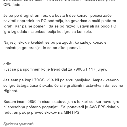
CPU jeder.
Je pa po drugi strani res, da bosta ti dve konzoli počasi začeli
zavirati napredek na PC področju, ko govorimo o multi-platform
igrah. Kar pa ne pomeni, da se bo razvoj ustavil ali da bodo PC
igre izgledale malenkost bolje kot igre za konzole.
Največji skok v kvaliteti se bo pa zgodil, ko izidejo konzole
naslednje generacije. In se bo cikel ponovil.
edit:
>Jst se pa spomnem ko je frend dal za 7900GT 117 jurjev.
Jaz sem pa kupil 79GS, ki je bil po srcu navijalec. Ampak vseeno
so igre tistega časa štekale, če si v grafičnih nastavitvah dal vse na
Highest.
Sedam imam 5850 in nisem zadovoljen s to kartico, ker nove igre
ni sposobna pošteno poganjati. Saj ponavadi je AVG FPS dokaj v
redu, ampak je preveč skokov na MIN FPS.
Zgodovina sprememb…