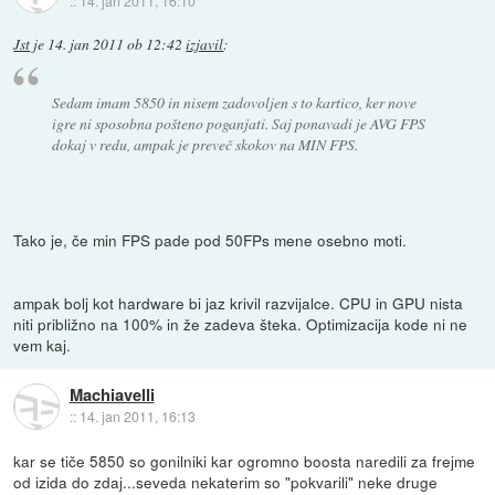
::
14. jan 2011, 16:10
Jst
je
14. jan 2011 ob 12:42
izjavil
:
Sedam imam 5850 in nisem zadovoljen s to kartico, ker nove
igre ni sposobna pošteno poganjati. Saj ponavadi je AVG FPS
dokaj v redu, ampak je preveč skokov na MIN FPS.
Tako je, če min FPS pade pod 50FPs mene osebno moti.
ampak bolj kot hardware bi jaz krivil razvijalce. CPU in GPU nista
niti približno na 100% in že zadeva šteka. Optimizacija kode ni ne
vem kaj.
Machiavelli
::
14. jan 2011, 16:13
kar se tiče 5850 so gonilniki kar ogromno boosta naredili za frejme
od izida do zdaj...seveda nekaterim so "pokvarili" neke druge