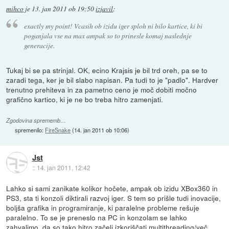
mihco
je
13. jan 2011 ob 19:50
izjavil
:
exactly my point! Vcasih ob izidu iger sploh ni bilo kartice, ki bi
poganjala vse na max ampak so to prinesle komaj naslednje
generacije.
Tukaj bi se pa strinjal. OK, ecino Krajsis je bil trd oreh, pa se to
zaradi tega, ker je bil slabo napisan. Pa tudi to je "padlo". Hardver
trenutno prehiteva in za pametno ceno je moč dobiti močno
grafično kartico, ki je ne bo treba hitro zamenjati.
Zgodovina sprememb…
spremenilo:
FireSnake
(
14. jan 2011 ob 10:06
)
Jst
::
14. jan 2011, 12:42
Lahko si sami zanikate kolikor hočete, ampak ob izidu XBox360 in
PS3, sta ti konzoli diktirali razvoj iger. S tem so prišle tudi inovacije,
boljša grafika in programiranje, ki paralelne probleme rešuje
paralelno. To se je preneslo na PC in konzolam se lahko
zahvalimo, da so tako hitro začeli izkoriščati multithreading/več