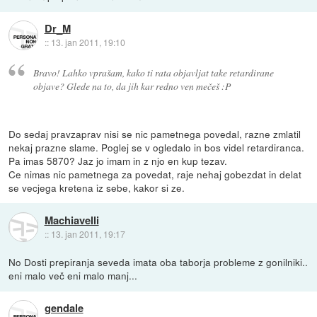
Dr_M
::
13. jan 2011, 19:10
Bravo! Lahko vprašam, kako ti rata objavljat take retardirane
objave? Glede na to, da jih kar redno ven mečeš :P
Do sedaj pravzaprav nisi se nic pametnega povedal, razne zmlatil
nekaj prazne slame. Poglej se v ogledalo in bos videl retardiranca.
Pa imas 5870? Jaz jo imam in z njo en kup tezav.
Ce nimas nic pametnega za povedat, raje nehaj gobezdat in delat
se vecjega kretena iz sebe, kakor si ze.
Machiavelli
::
13. jan 2011, 19:17
No Dosti prepiranja seveda imata oba taborja probleme z gonilniki..
eni malo več eni malo manj...
gendale