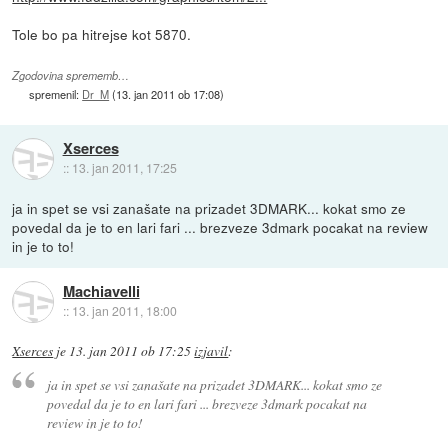
Tole bo pa hitrejse kot 5870.
Zgodovina sprememb…
spremenil:
Dr_M
(
13. jan 2011 ob 17:08
)
Xserces
::
13. jan 2011, 17:25
ja in spet se vsi zanašate na prizadet 3DMARK... kokat smo ze
povedal da je to en lari fari ... brezveze 3dmark pocakat na review
in je to to!
Machiavelli
::
13. jan 2011, 18:00
Xserces
je
13. jan 2011 ob 17:25
izjavil
:
ja in spet se vsi zanašate na prizadet 3DMARK... kokat smo ze
povedal da je to en lari fari ... brezveze 3dmark pocakat na
review in je to to!