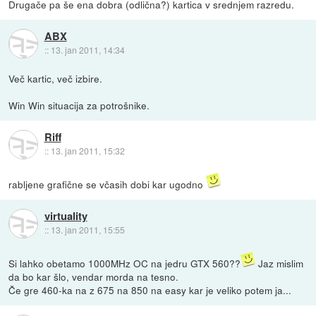
Drugače pa še ena dobra (odlična?) kartica v srednjem razredu.
ABX
::
13. jan 2011, 14:34
Več kartic, več izbire.
Win Win situacija za potrošnike.
Riff
::
13. jan 2011, 15:32
rabljene grafične se včasih dobi kar ugodno
virtuality
::
13. jan 2011, 15:55
Si lahko obetamo 1000MHz OC na jedru GTX 560??
Jaz mislim
da bo kar šlo, vendar morda na tesno.
Če gre 460-ka na z 675 na 850 na easy kar je veliko potem ja...