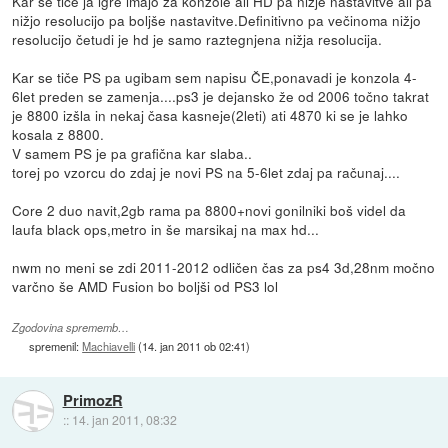
Kar se tiče ja igre imajo za konzole ali HD pa nižje nastavitve ali pa
nižjo resolucijo pa boljše nastavitve.Definitivno pa večinoma nižjo
resolucijo četudi je hd je samo raztegnjena nižja resolucija.
Kar se tiče PS pa ugibam sem napisu ČE,ponavadi je konzola 4-
6let preden se zamenja....ps3 je dejansko že od 2006 točno takrat
je 8800 izšla in nekaj časa kasneje(2leti) ati 4870 ki se je lahko
kosala z 8800.
V samem PS je pa grafična kar slaba..
torej po vzorcu do zdaj je novi PS na 5-6let zdaj pa računaj....
Core 2 duo navit,2gb rama pa 8800+novi gonilniki boš videl da
laufa black ops,metro in še marsikaj na max hd...
nwm no meni se zdi 2011-2012 odličen čas za ps4 3d,28nm močno
varčno še AMD Fusion bo boljši od PS3 lol
Zgodovina sprememb…
spremenil:
Machiavelli
(
14. jan 2011 ob 02:41
)
PrimozR
::
14. jan 2011, 08:32