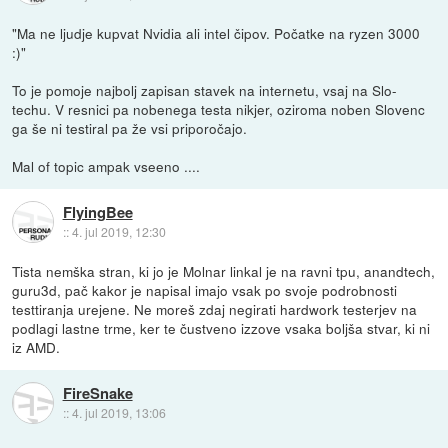
"Ma ne ljudje kupvat Nvidia ali intel čipov. Počatke na ryzen 3000
:)"
To je pomoje najbolj zapisan stavek na internetu, vsaj na Slo-
techu. V resnici pa nobenega testa nikjer, oziroma noben Slovenc
ga še ni testiral pa že vsi priporočajo.
Mal of topic ampak vseeno ....
FlyingBee
::
4. jul 2019, 12:30
Tista nemška stran, ki jo je Molnar linkal je na ravni tpu, anandtech,
guru3d, pač kakor je napisal imajo vsak po svoje podrobnosti
testtiranja urejene. Ne moreš zdaj negirati hardwork testerjev na
podlagi lastne trme, ker te čustveno izzove vsaka boljša stvar, ki ni
iz AMD.
FireSnake
::
4. jul 2019, 13:06