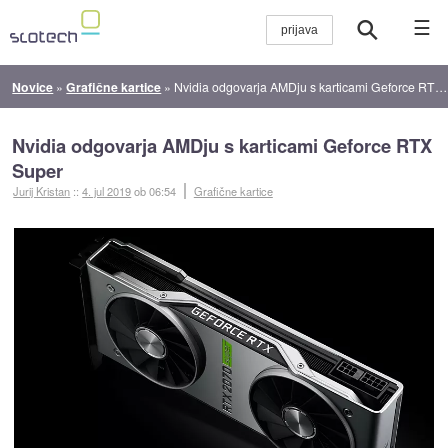
☰
Novice
»
Grafične kartice
»
Nvidia odgovarja AMDju s karticami Geforce RTX Super
Nvidia odgovarja AMDju s karticami Geforce RTX
Super
Jurij Kristan
::
4. jul 2019
ob 06:54
Grafične kartice