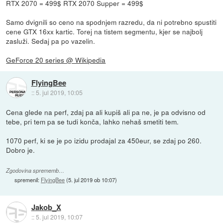
RTX 2070 = 499$ RTX 2070 Supper = 499$
Samo dvignili so ceno na spodnjem razredu, da ni potrebno spustiti
cene GTX 16xx kartic. Torej na tistem segmentu, kjer se najbolj
zasluži. Sedaj pa po vazelin.
GeForce 20 series @ Wikipedia
FlyingBee
::
5. jul 2019, 10:05
Cena glede na perf, zdaj pa ali kupiš ali pa ne, je pa odvisno od
tebe, pri tem pa se tudi konča, lahko nehaš smetiti tem.
1070 perf, ki se je po izidu prodajal za 450eur, se zdaj po 260.
Dobro je.
Zgodovina sprememb…
spremenil:
FlyingBee
(
5. jul 2019 ob 10:07
)
Jakob_X
::
5. jul 2019, 10:07