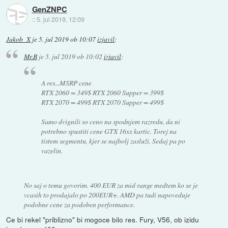
GenZNPC
::
5. jul 2019, 12:09
Jakob_X
je
5. jul 2019 ob 10:07
izjavil
:
Mr.B
je
5. jul 2019 ob 10:02
izjavil
:
A res...MSRP cene
RTX 2060 = 349$ RTX 2060 Supper = 399$
RTX 2070 = 499$ RTX 2070 Supper = 499$
Samo dvignili so ceno na spodnjem razredu, da ni
potrebno spustiti cene GTX 16xx kartic. Torej na
tistem segmentu, kjer se najbolj zasluži. Sedaj pa po
vazelin.
No saj o temu govorim. 400 EUR za mid range medtem ko se je
vcasih to prodajalo po 200EUR+. AMD pa tudi napoveduje
podobne cene za podoben performance.
Ce bi rekel "priblizno" bi mogoce bilo res. Fury, V56, ob izidu