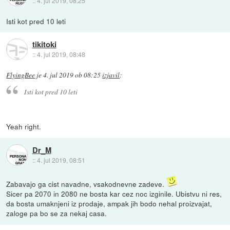
::
4. jul 2019, 08:25
Isti kot pred 10 leti
tikitoki
::
4. jul 2019, 08:48
FlyingBee
je
4. jul 2019 ob 08:25
izjavil
:
Isti kot pred 10 leti
Yeah right.
Dr_M
::
4. jul 2019, 08:51
Zabavajo ga cist navadne, vsakodnevne zadeve.
Sicer pa 2070 in 2080 ne bosta kar cez noc izginile. Ubistvu ni res,
da bosta umaknjeni iz prodaje, ampak jih bodo nehal proizvajat,
zaloge pa bo se za nekaj casa.