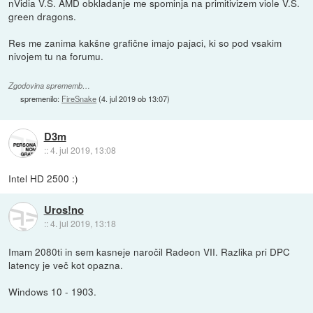
nVidia V.S. AMD obkladanje me spominja na primitivizem viole V.S.
green dragons.
Res me zanima kakšne grafične imajo pajaci, ki so pod vsakim
nivojem tu na forumu.
Zgodovina sprememb…
spremenilo:
FireSnake
(
4. jul 2019 ob 13:07
)
D3m
::
4. jul 2019, 13:08
Intel HD 2500 :)
Uros!no
::
4. jul 2019, 13:18
Imam 2080ti in sem kasneje naročil Radeon VII. Razlika pri DPC
latency je več kot opazna.
Windows 10 - 1903.