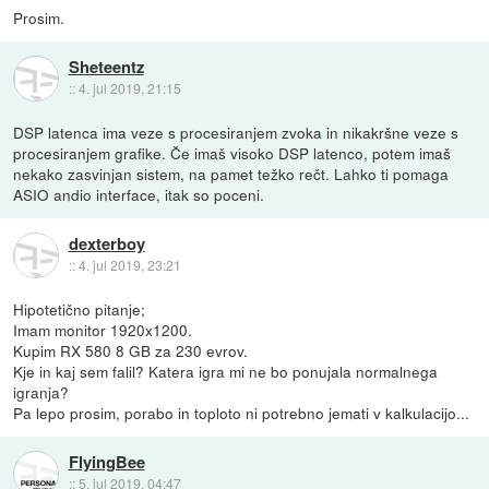
Prosim.
Sheteentz
::
4. jul 2019, 21:15
DSP latenca ima veze s procesiranjem zvoka in nikakršne veze s
procesiranjem grafike. Če imaš visoko DSP latenco, potem imaš
nekako zasvinjan sistem, na pamet težko rečt. Lahko ti pomaga
ASIO andio interface, itak so poceni.
dexterboy
::
4. jul 2019, 23:21
Hipotetično pitanje;
Imam monitor 1920x1200.
Kupim RX 580 8 GB za 230 evrov.
Kje in kaj sem falil? Katera igra mi ne bo ponujala normalnega
igranja?
Pa lepo prosim, porabo in toploto ni potrebno jemati v kalkulacijo...
FlyingBee
::
5. jul 2019, 04:47