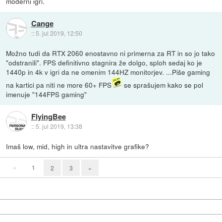
moderni igri.
Cange
::
5. jul 2019, 12:50
Možno tudi da RTX 2060 enostavno ni primerna za RT in so jo tako
"odstranili". FPS definitivno stagnira že dolgo, sploh sedaj ko je
1440p in 4k v igri da ne omenim 144HZ monitorjev. ...Piše gaming
na kartici pa niti ne more 60+ FPS
se sprašujem kako se pol
imenuje "144FPS gaming"
FlyingBee
::
5. jul 2019, 13:38
Imaš low, mid, high in ultra nastavitve grafike?
«
1
2
3
»