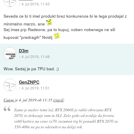
::
4. jul 2019, 11:43
Seveda ce bi ti imel produkt brez konkurence bi le tega prodajal z
minimalno marzo, ane
Sej imas p/p Radeone, pa to kupuj, noben nobenega ne sili
kupovat "predragih" Nvidij
D3m
::
4. jul 2019, 11:48
Wow. Sedaj je pa TPU bad. ;)
GenZNPC
::
4. jul 2019, 11:51
Cange
je
4. jul 2019 ob 11:35
izjavil
:
Zame je naslov teme laž. RTX 2060S je rahlo obrezana RTX
2070, to dokazuje ram in SLI. Zelo grdo od nvidije da forsira
xx60 kartice na ceno xx70, razumen trg bi ponudil RTX 2070 za
350-400e ne pa to oderuštvo na dolgi rok.