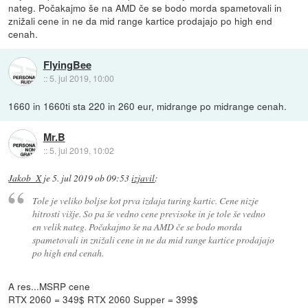
nateg. Počakajmo še na AMD če se bodo morda spametovali in
znižali cene in ne da mid range kartice prodajajo po high end
cenah.
FlyingBee
::
5. jul 2019, 10:00
1660 in 1660ti sta 220 in 260 eur, midrange po midrange cenah.
Mr.B
::
5. jul 2019, 10:02
Jakob_X
je
5. jul 2019 ob 09:53
izjavil
:
Tole je veliko boljse kot prva izdaja turing kartic. Cene nizje
hitrosti višje. So pa še vedno cene previsoke in je tole še vedno
en velik nateg. Počakajmo še na AMD če se bodo morda
spametovali in znižali cene in ne da mid range kartice prodajajo
po high end cenah.
A res...MSRP cene
RTX 2060 = 349$ RTX 2060 Supper = 399$