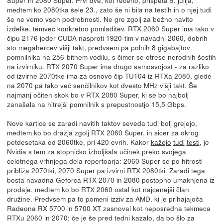
medtem ko 2080tka šele 23., zato še ni bila na testih in o njej tudi
še ne vemo vseh podrobnosti. Ne gre zgolj za bežno navite
izdelke, temveč konkretno pomladitev. RTX 2060 Super ima tako v
čipu 2176 jeder CUDA nasproti 1920-tim v navadni 2060, dobrih
sto megahercev višji takt, predvsem pa polnih 8 gigabajtov
pomnilnika na 256-bitnem vodilu, s čimer se otrese nerodnih šestih
na izvirniku. RTX 2070 Super ima drugo samosvojost - za razliko
od izvirne 2070tke ima za osnovo čip TU104 iz RTXa 2080, glede
na 2070 pa tako več senčilnikov kot dvesto MHz višji takt. Še
najmanj očiten skok bo v RTX 2080 Super, ki se bo najbolj
zanašala na hitrejši pomnilnik s prepustnostjo 15,5 Gbps.
Nove kartice se zaradi navitih taktov seveda tudi bolj grejejo,
medtem ko bo dražja zgolj RTX 2060 Super, in sicer za okrog
petdesetaka od 2060tke, pri 420 evrih. Kakor
kažejo
tudi
testi
, je
Nvidia s tem za stopničko izboljšala učinek preko svojega
celotnega vrhnjega dela repertoarja: 2060 Super se po hitrosti
približa 2070tki, 2070 Super pa izvirni RTX 2080tki. Zaradi tega
bosta navadna Geforca RTX 2070 in 2080 postopno umaknjena iz
prodaje, medtem ko bo RTX 2060 ostal kot najcenejši član
družine. Predvsem pa to pomeni izziv za AMD, ki je prihajajoča
Radeona RX 5700 in 5700 XT zasnoval kot neposredna tekmeca
RTXu 2060 in 2070: če je še pred tedni kazalo, da bo šlo za