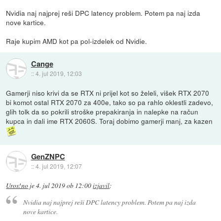
Nvidia naj najprej reši DPC latency problem. Potem pa naj izda
nove kartice.
Raje kupim AMD kot pa pol-izdelek od Nvidie.
Cange
::
4. jul 2019, 12:03
Gamerji niso krivi da se RTX ni prijel kot so želeli, višek RTX 2070
bi komot ostal RTX 2070 za 400e, tako so pa rahlo oklestli zadevo,
glih tolk da so pokrili stroške prepakiranja in nalepke na račun
kupca in dali ime RTX 2060S. Toraj dobimo gamerji manj, za kazen
GenZNPC
::
4. jul 2019, 12:07
Uros!no
je
4. jul 2019 ob 12:00
izjavil
:
Nvidia naj najprej reši DPC latency problem. Potem pa naj izda
nove kartice.