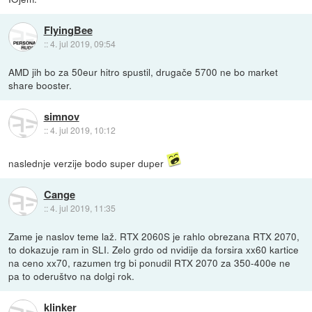
FlyingBee
::
4. jul 2019, 09:54
AMD jih bo za 50eur hitro spustil, drugače 5700 ne bo market
share booster.
simnov
::
4. jul 2019, 10:12
naslednje verzije bodo super duper
Cange
::
4. jul 2019, 11:35
Zame je naslov teme laž. RTX 2060S je rahlo obrezana RTX 2070,
to dokazuje ram in SLI. Zelo grdo od nvidije da forsira xx60 kartice
na ceno xx70, razumen trg bi ponudil RTX 2070 za 350-400e ne
pa to oderuštvo na dolgi rok.
klinker