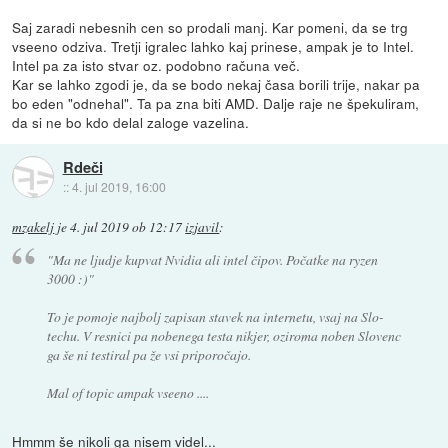
Saj zaradi nebesnih cen so prodali manj. Kar pomeni, da se trg
vseeno odziva. Tretji igralec lahko kaj prinese, ampak je to Intel.
Intel pa za isto stvar oz. podobno računa več.
Kar se lahko zgodi je, da se bodo nekaj časa borili trije, nakar pa
bo eden "odnehal". Ta pa zna biti AMD. Dalje raje ne špekuliram,
da si ne bo kdo delal zaloge vazelina.
Rdeči
::
4. jul 2019, 16:00
mzakelj
je
4. jul 2019 ob 12:17
izjavil
:
"Ma ne ljudje kupvat Nvidia ali intel čipov. Počatke na ryzen
3000 :)"
To je pomoje najbolj zapisan stavek na internetu, vsaj na Slo-
techu. V resnici pa nobenega testa nikjer, oziroma noben Slovenc
ga še ni testiral pa že vsi priporočajo.
Mal of topic ampak vseeno ....
Hmmm še nikoli ga nisem videl...