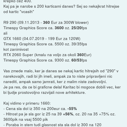
krepko cez 400.
Kaj pa je narobe s 200 karticami danes? Sej so nekajkrat hitrejse
od kartic "vcasih"
R9 290 (09.11.2013 -
Eur za 300W blower)
360
Timespy Graphics Score ca.
oz.
fps
3600
25/20
ali
GTX 1660 (04.07.2019 - 199 Eur za 120W)
Timespy Graphics Score ca. 5500 oz. 39/35fps
kot zanimivost
RTX 2060 Super (kmalu na voljo za okoli
Eur)
360
Timespy Graphics Score ca. 9300 oz.
fps
60/53
Vas zmede malo, ker je danes se nekaj kartic hitrejsih od "290" v
narekovajih, radi bi jih imeli, ampak za to niste pripravljeni nic
narediti, ampak samo jamrati, ker z malim niste zadovoljni.
Je pa res, da ce bi graficne delal Karitac bi mogoce dobili vec, ker
bi ljudje prostovoljno razvijali nove arhitekture.
Kaj vidimo v primeru 1660:
- Cena sla dol iz 350 na 200eur ca.
-55%
- Hitrost pa je sla gor iz 25 na 39
, oz. 20 na 35 +75% oz.
+56%
3600pik na vsaj 5500 pik
- Poraba in stem tudi glasnost sta sla dol iz 300 na 120