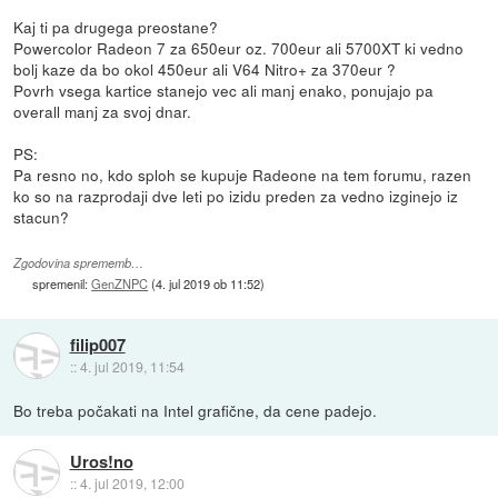
Kaj ti pa drugega preostane?
Powercolor Radeon 7 za 650eur oz. 700eur ali 5700XT ki vedno
bolj kaze da bo okol 450eur ali V64 Nitro+ za 370eur ?
Povrh vsega kartice stanejo vec ali manj enako, ponujajo pa
overall manj za svoj dnar.
PS:
Pa resno no, kdo sploh se kupuje Radeone na tem forumu, razen
ko so na razprodaji dve leti po izidu preden za vedno izginejo iz
stacun?
Zgodovina sprememb…
spremenil:
GenZNPC
(
4. jul 2019 ob 11:52
)
filip007
::
4. jul 2019, 11:54
Bo treba počakati na Intel grafične, da cene padejo.
Uros!no
::
4. jul 2019, 12:00