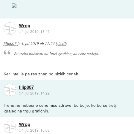
Wrop
::
4. jul 2019, 13:46
filip007
je
4. jul 2019 ob 11:54
izjavil
:
Bo treba počakati na Intel grafične, da cene padejo.
Ker Intel je pa res znan po nizkih cenah.
filip007
::
4. jul 2019, 14:22
Trenutne nebesne cene niso zdrave, bo bolje, ko bo še tretji
igralec na trgu grafičnih.
Wrop
::
4. jul 2019, 15:08