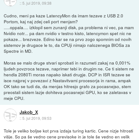
::
5. jul 2019, 09:38
Cudno, meni pa kaze LatencyMon da imam tezave z USB 2.0
Portom, kaj naj zdej celi port menjam?
.....oppala.... izklopil sem zunanji disk, pa problema ni vec, pa mam
Nvidio notr... pa dam nvidio v testno kisto, latencymon spet nic ne
pokaze... brezveze. Edino kar se na prvo zogo spomnim od novih
sistemov je drugace le to, da CPUji nimajo nalozenega BIOSa za
Spectre in MD.
Moras se malo druge stvari sprobati in razumeti zakaj na 0,001%
ljudeh povzroca tezave, naprimer tebi in drugim ne. Ce ti sistem ne
hendla 2080Ti moras napako iskati drugje. DCP in ISR tezave se
isce najprej v povezavi z Nastavitvami procesorja in rama, ampak
OK tako se tudi da, da menjas hitresjo grafo za pocasnejso, stem
preostali sistem lazje dohiteva pocasnejsi GPU, ko se zaletavas v
meje CPU.
Jakob_X
::
5. jul 2019, 09:53
Tole je veliko boljse kot prva izdaja turing kartic. Cene nizje hitrosti
višje. So pa še vedno cene previsoke in je tole še vedno en velik