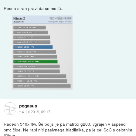
Resna stran pravi da se motiü...
pegasus
::
4. jul 2019, 09:17
Radeon 540x ftw. Še boljši je pa matrox g200, vgrajen v aspeed
bmc čipe. Ne rabi niti pasivnega hladilnika, pa je cel SoC s celotnim
IOjem.