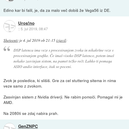
Edino kar bi falil, je, da za malo več dobiš že Vega56 iz DE.
Uros!no
::
5. jul 2019, 08:47
Sheteentz
je
4. jul 2019 ob 21:15
izjavil
:
DSP latenca ima veze s procesiranjem zvoka in nikakršne veze s
procesiranjem grafike. Če imaš visoko DSP latenco, potem imaš
nekako zasvinjan sistem, na pamet težko rečt. Lahko ti pomaga
ASIO andio interface, itak so poceni.
Zvok je posledica, ki slišiš. Gre za cel stuttering sitema in nima
veze samo z zvokom.
Zasvinjan sistem z Nvidia driverji. Ne rabim pomoči. Pomagal mi je
AMD.
Na 2080ti se zdaj nabira prah.
GenZNPC