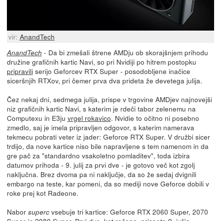
vir:
AnandTech
- Da bi zmešali štrene AMDju ob skorajšnjem prihodu
AnandTech
družine grafičnih kartic Navi, so pri Nvidiji po hitrem postopku
pripravili
serijo Geforcev RTX Super - posodobljene inačice
siceršnjih RTXov, pri čemer prva dva prideta že devetega julija.
Čez nekaj dni, sedmega julija, prispe v trgovine AMDjev najnovejši
niz grafičnih kartic Navi, s katerim je rdeči tabor zelenemu na
Computexu in E3ju
vrgel rokavico
. Nvidie to očitno ni posebno
zmedlo, saj je imela pripravljen odgovor, s katerim namerava
tekmecu pobrati veter iz jader: Geforce RTX Super. V družbi sicer
trdijo, da nove kartice niso bile napravljene s tem namenom in da
gre pač za "standardno vsakoletno pomladitev", toda izbira
datumov prihoda - 9. julij za prvi dve - je gotovo več kot zgolj
naključna. Brez dvoma pa ni naključje, da so že sedaj dvignili
embargo na teste, kar pomeni, da so mediji nove Geforce dobili v
roke prej kot Radeone.
Nabor
vsebuje tri kartice: Geforce RTX 2060 Super, 2070
superc
Super in 2080 Super. Prvi dve, kot rečeno, prispeta 9. julija,