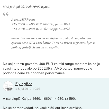
Mr.B
je
5. jul 2019 ob 10:02
izjavil
:
A res...MSRP cene
RTX 2060 = 349$ RTX 2060 Supper = 399$
RTX 2070 = 499$ RTX 2070 Supper = 499$
Samo dvignili so ceno na spodnjem razredu, da ni potrebno
spustiti cene GTX 16xx kartic. Torej na tistem segmentu, kjer se
najbolj zasluži. Sedaj pa po vazelin.
No saj o temu govorim. 400 EUR za mid range medtem ko se je
vcasih to prodajalo po 200EUR+. AMD pa tudi napoveduje
podobne cene za podoben performance.
FlyingBee
::
5. jul 2019, 10:08
A ste slepi? Kaj pa 1660, 1660ti, rx 580, rx 590.
Ne se sprenevedati, na vsakih 50 eur imaš grafično.