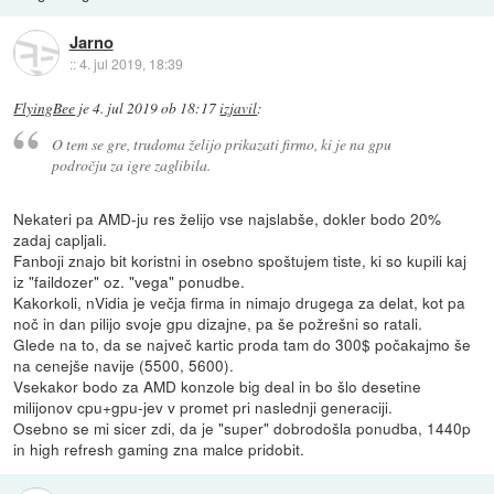
Jarno
::
4. jul 2019, 18:39
FlyingBee
je
4. jul 2019 ob 18:17
izjavil
:
O tem se gre, trudoma želijo prikazati firmo, ki je na gpu
področju za igre zaglibila.
Nekateri pa AMD-ju res želijo vse najslabše, dokler bodo 20%
zadaj capljali.
Fanboji znajo bit koristni in osebno spoštujem tiste, ki so kupili kaj
iz "faildozer" oz. "vega" ponudbe.
Kakorkoli, nVidia je večja firma in nimajo drugega za delat, kot pa
noč in dan pilijo svoje gpu dizajne, pa še požrešni so ratali.
Glede na to, da se največ kartic proda tam do 300$ počakajmo še
na cenejše navije (5500, 5600).
Vsekakor bodo za AMD konzole big deal in bo šlo desetine
milijonov cpu+gpu-jev v promet pri naslednji generaciji.
Osebno se mi sicer zdi, da je "super" dobrodošla ponudba, 1440p
in high refresh gaming zna malce pridobit.