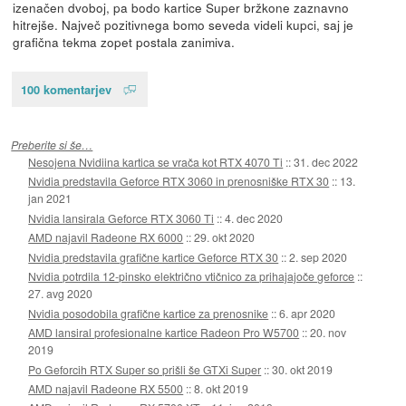
izenačen dvoboj, pa bodo kartice Super bržkone zaznavno
hitrejše. Največ pozitivnega bomo seveda videli kupci, saj je
grafična tekma zopet postala zanimiva.
100 komentarjev
Preberite si še…
Nesojena Nvidiina kartica se vrača kot RTX 4070 Ti
::
31. dec 2022
Nvidia predstavila Geforce RTX 3060 in prenosniške RTX 30
::
13.
jan 2021
Nvidia lansirala Geforce RTX 3060 Ti
::
4. dec 2020
AMD najavil Radeone RX 6000
::
29. okt 2020
Nvidia predstavila grafične kartice Geforce RTX 30
::
2. sep 2020
Nvidia potrdila 12-pinsko električno vtičnico za prihajajoče geforce
::
27. avg 2020
Nvidia posodobila grafične kartice za prenosnike
::
6. apr 2020
AMD lansiral profesionalne kartice Radeon Pro W5700
::
20. nov
2019
Po Geforcih RTX Super so prišli še GTXi Super
::
30. okt 2019
AMD najavil Radeone RX 5500
::
8. okt 2019