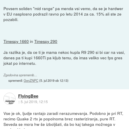
Povsem soliden "mid range" pa menda vsi vemo, da se je hardwer
v EU nasplosno podrazil ravno po letu 2014 za ca. 15% ali ste ze
pozabili.
Timespy 1660
in
Timespy 290
Ja razlika je, da ce ti je mama nekoc kupla R9 290 si bi car na vasi,
danes pa ti kupi 1660Ti pa kljub temu, da imas veliko vec fps gres
jokat po internetu.
Zgodovina sprememb…
spremenil:
GenZNPC
(
5. jul 2019 ob 12:13
)
FlyingBee
::
5. jul 2019, 12:15
Vse je ok, ljudje rantajo zaradi nerazumevanja. Podobno je pri RT,
recimo Quake 2 rtx je popolnoma brez rasteriziranja, pure RT.
Seveda se mora hw še izboljšati, da bo kaj takega možnega v