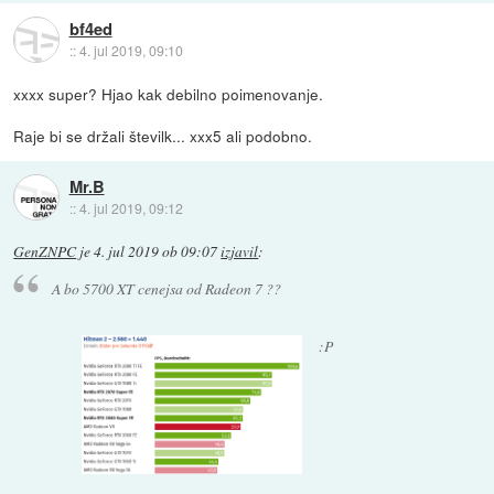
bf4ed
::
4. jul 2019, 09:10
xxxx super? Hjao kak debilno poimenovanje.
Raje bi se držali številk... xxx5 ali podobno.
Mr.B
::
4. jul 2019, 09:12
GenZNPC
je
4. jul 2019 ob 09:07
izjavil
:
A bo 5700 XT cenejsa od Radeon 7 ??
:P