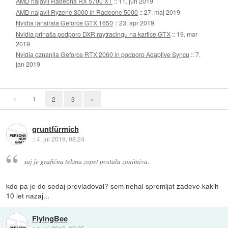
AMD najavil Radeona RX 5700 XT
::
11. jun 2019
AMD najavil Ryzene 3000 in Radeone 5000
::
27. maj 2019
Nvidia lansirala Geforce GTX 1650
::
23. apr 2019
Nvidia prinaša podporo DXR raytracingu na kartice GTX
::
19. mar
2019
Nvidia oznanila Geforce RTX 2060 in podporo Adaptive Syncu
::
7.
jan 2019
«
1
2
3
»
gruntfürmich
::
4. jul 2019, 08:24
saj je grafična tekma zopet postala zanimiva.
kdo pa je do sedaj prevladoval? sem nehal spremljat zadeve kakih
10 let nazaj...
FlyingBee