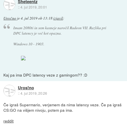
Sheteentz
::
4. jul 2019, 20:01
Uros!no
je
4. jul 2019 ob 13:18
izjavil
:
Imam 2080ti in sem kasneje naročil Radeon VII. Razlika pri
DPC latency je več kot opazna.
Windows 10 - 1903.
Kaj pa ima DPC latency veze z gamingom?? :D
Uros!no
::
4. jul 2019, 20:26
Če igraš Supermario, verjamem da nima latency veze. Če pa igraš
CS:GO na višjem nivoju, potem pa ima.
reddit