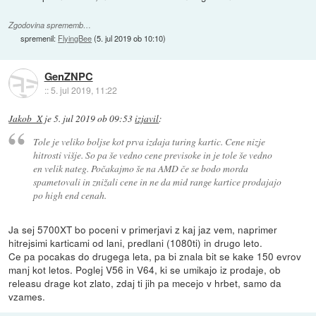
Zgodovina sprememb…
spremenil:
FlyingBee
(
5. jul 2019 ob 10:10
)
GenZNPC
::
5. jul 2019, 11:22
Jakob_X
je
5. jul 2019 ob 09:53
izjavil
:
Tole je veliko boljse kot prva izdaja turing kartic. Cene nizje
hitrosti višje. So pa še vedno cene previsoke in je tole še vedno
en velik nateg. Počakajmo še na AMD če se bodo morda
spametovali in znižali cene in ne da mid range kartice prodajajo
po high end cenah.
Ja sej 5700XT bo poceni v primerjavi z kaj jaz vem, naprimer
hitrejsimi karticami od lani, predlani (1080ti) in drugo leto.
Ce pa pocakas do drugega leta, pa bi znala bit se kake 150 evrov
manj kot letos. Poglej V56 in V64, ki se umikajo iz prodaje, ob
releasu drage kot zlato, zdaj ti jih pa mecejo v hrbet, samo da
vzames.