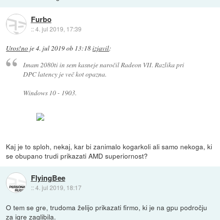
Furbo
::
4. jul 2019, 17:39
Uros!no
je
4. jul 2019 ob 13:18
izjavil
:
Imam 2080ti in sem kasneje naročil Radeon VII. Razlika pri
DPC latency je več kot opazna.
Windows 10 - 1903.
Kaj je to sploh, nekaj, kar bi zanimalo kogarkoli ali samo nekoga, ki
se obupano trudi prikazati AMD superiornost?
FlyingBee
::
4. jul 2019, 18:17
O tem se gre, trudoma želijo prikazati firmo, ki je na gpu področju
za igre zaglibila.