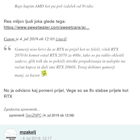
Raje kupim AMD kot pa pol-izdelek od Nvidie.
Res miljon ljudi joka glede tega:
https://www.sweetwater.com/sweetcare/ar...
Cange
je
4. jul 2019 ob 12:03
izjavil
:
Gamerji niso krivi da se RTX ni prijel kot so želeli, višek RTX
2070 bi komot ostal RTX 2070 za 400e, tako so pa rahlo oklestli
zadevo, glih tolk da so pokrili stroške prepakiranja in nalepke na
račun kupca in dali ime RTX 2060S. Toraj dobimo gamerji
manj, za kazen
No ja odvisno kaj pomeni prijel, Vege so se 8x slabse prijele kot
RTX
Zgodovina sprememb…
spremenil:
GenZNPC
(
4. jul 2019 ob 12:08
)
mzakelj
::
4. jul 2019, 12:17