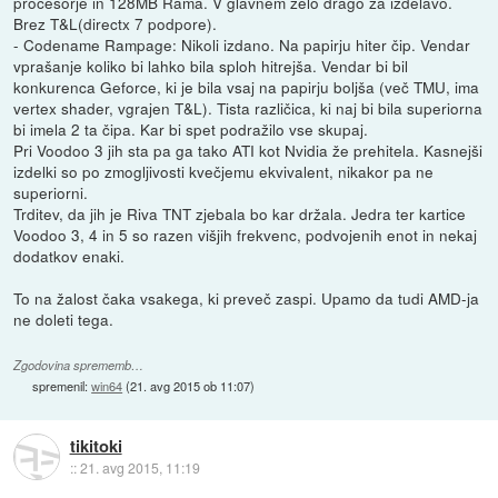
procesorje in 128MB Rama. V glavnem zelo drago za izdelavo.
Brez T&L(directx 7 podpore).
- Codename Rampage: Nikoli izdano. Na papirju hiter čip. Vendar
vprašanje koliko bi lahko bila sploh hitrejša. Vendar bi bil
konkurenca Geforce, ki je bila vsaj na papirju boljša (več TMU, ima
vertex shader, vgrajen T&L). Tista različica, ki naj bi bila superiorna
bi imela 2 ta čipa. Kar bi spet podražilo vse skupaj.
Pri Voodoo 3 jih sta pa ga tako ATI kot Nvidia že prehitela. Kasnejši
izdelki so po zmogljivosti kvečjemu ekvivalent, nikakor pa ne
superiorni.
Trditev, da jih je Riva TNT zjebala bo kar držala. Jedra ter kartice
Voodoo 3, 4 in 5 so razen višjih frekvenc, podvojenih enot in nekaj
dodatkov enaki.
To na žalost čaka vsakega, ki preveč zaspi. Upamo da tudi AMD-ja
ne doleti tega.
Zgodovina sprememb…
spremenil:
win64
(
21. avg 2015 ob 11:07
)
tikitoki
::
21. avg 2015, 11:19