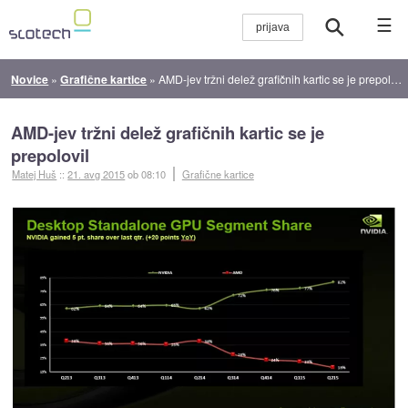
☰
Novice
»
Grafične kartice
»
AMD-jev tržni delež grafičnih kartic se je prepolovil
AMD-jev tržni delež grafičnih kartic se je
prepolovil
Matej Huš
::
21. avg 2015
ob 08:10
Grafične kartice