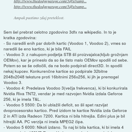
http://www.thedodgegarage.com/3dfx/ramp...
http://www.thedodgegarage.com/3dfx/ramp...
Ampak pustimo zdaj preteklost.
Sem šel prebrat celotno zgodovino 3dfx na wikipedio. In to je
kratka zgodovina:
- So naredili enih par dobrih kartic (Voodoo 1, Voodoo 2), vmes so
naredili še eno kartico, ki je bila FAIL
- Voodoo 3: z nakupom podjetja STB šli proizvajalca(kljub grožnjam
OEMov), kar je prineslo da so še tisto malo OEMov spodili od sebe.
Potem so se še odločili, da ne bodo podpirali direct3D. In spodili
nekaj kupcev. Konkurenčne kartice so podpirale 32bitne
2048x2048 teksture proti 16bitnimi 256x256, ki jih je premogel
Voodoo 3.
- Voodoo 4: Predelava Voodoo 3(večja frekvenca), ki bi konkurirala
Nvidia Riva TNT2, vendar je med razvojen Nvidia izdala Geforce
256, ki je imela T&L.
- Voodoo 5 5500: Da bi ublažili deficit, so šli spet razvijat
dvoprocesorsko kartico. Pred izidom te kartice Nvidia izda Geforce
2 in ATI izda Radeon 7200. Kartica ni bila hitrejša. Edini plus je bil
hitrejši AA. PC verzija ni imela MPEG2 čipa.
- Voodoo 5 6000: Nikoli izdano. To naj bi bila kartica, ki bi imela 4