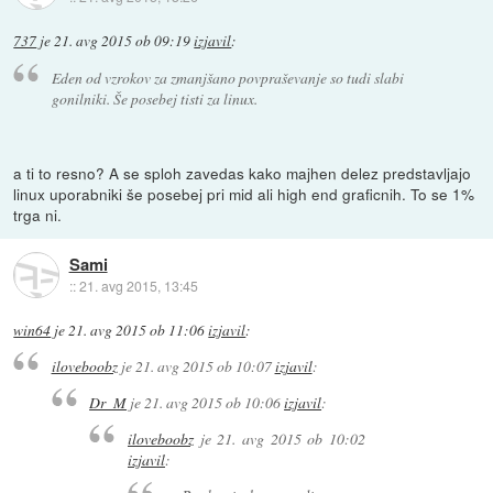
737
je
21. avg 2015 ob 09:19
izjavil
:
Eden od vzrokov za zmanjšano povpraševanje so tudi slabi
gonilniki. Še posebej tisti za linux.
a ti to resno? A se sploh zavedas kako majhen delez predstavljajo
linux uporabniki še posebej pri mid ali high end graficnih. To se 1%
trga ni.
Sami
::
21. avg 2015, 13:45
win64
je
21. avg 2015 ob 11:06
izjavil
:
iloveboobz
je
21. avg 2015 ob 10:07
izjavil
:
Dr_M
je
21. avg 2015 ob 10:06
izjavil
:
iloveboobz
je
21. avg 2015 ob 10:02
izjavil
: