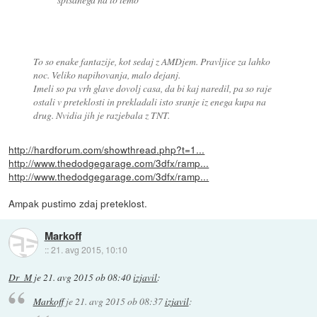
To so enake fantazije, kot sedaj z AMDjem. Pravljice za lahko
noc. Veliko napihovanja, malo dejanj.
Imeli so pa vrh glave dovolj casa, da bi kaj naredil, pa so raje
ostali v preteklosti in prekladali isto sranje iz enega kupa na
drug. Nvidia jih je razjebala z TNT.
http://hardforum.com/showthread.php?t=1...
http://www.thedodgegarage.com/3dfx/ramp...
http://www.thedodgegarage.com/3dfx/ramp...
Ampak pustimo zdaj preteklost.
Markoff
::
21. avg 2015, 10:10
Dr_M
je
21. avg 2015 ob 08:40
izjavil
:
Markoff
je
21. avg 2015 ob 08:37
izjavil
: