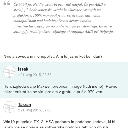
Če bi bil jaz Nvidia, se ne bi prav nič smejal. Če gre AMD v
stečaj, jih bodo ameriški varuhi konkurence raztrgali na
prafaktorje. 100% monopol je dovoljen samo naravnim
monopolistom pod budnim očesom države (vodna
infrastruktura, npr.), ne pa podjetjem na prostem trgu. Intelova
strategija že dolgo časa vključuje ohranjanje AMD pri življenju.
Nvidia seveda ni monopolist. A ni to jasno kot beli dan?
issak
::
21. avg 2015, 08:58
Heh, izgleda da je Maxwell prepričal mnoge (tudi mene). Ravno
takrat enkrat ko se vidi prelom v grafu je prišla 970 ven.
Tarzan
::
21. avg 2015, 09:08
Win10 prinašajo DX12, HSA podporo in podobne zadeve, ki bi
lahko, če se pojača še softwerska podpora tehtnico obrnili