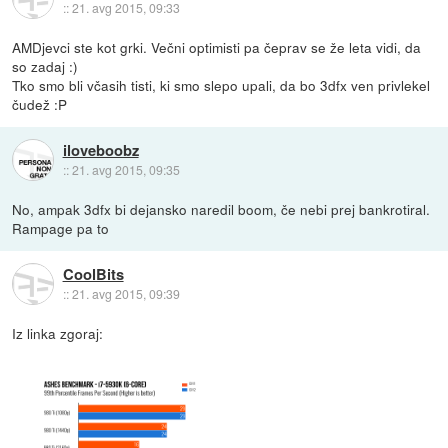
::
21. avg 2015, 09:33
AMDjevci ste kot grki. Večni optimisti pa čeprav se že leta vidi, da
so zadaj :)
Tko smo bli včasih tisti, ki smo slepo upali, da bo 3dfx ven privlekel
čudež :P
iloveboobz
::
21. avg 2015, 09:35
No, ampak 3dfx bi dejansko naredil boom, če nebi prej bankrotiral.
Rampage pa to
CoolBits
::
21. avg 2015, 09:39
Iz linka zgoraj: