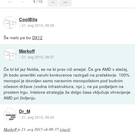
««
«
1
/ 10
»
»»
CoolBits
::
21. avg 2015, 08:36
Še malo pa bo
DX12
Markoff
::
21. avg 2015, 08:37
Če bi bil jaz Nvidia, se ne bi prav nič smejal. Če gre AMD v stečaj,
jih bodo ameriški varuhi konkurence raztrgali na prafaktorje. 100%
monopol je dovoljen samo naravnim monopolistom pod budnim
očesom države (vodna infrastruktura, npr.), ne pa podjetjem na
prostem trgu. Intelova strategija že dolgo časa vključuje ohranjanje
AMD pri življenju.
Dr_M
::
21. avg 2015, 08:40
Markoff
je
21. avg 2015 ob 08:37
izjavil
: