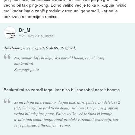
vedno bil tak ping-pong. Edino veliko več je folka ki kupuje nvidio
tudi kadar imajo zanič produkt v trenutni generaciji, kar se je
pokazalo s thermijem recimo.
Dr_M
::
21. avg 2015, 09:55
iloveboobz
je
21. avg 2015 ob 09:35
izjavil
:
No, ampak 3dfx bi dejansko naredil boom, če nebi prej
bankrotiral.
Rampage pa to
Bankrotiral so zaradi tega, ker niso bli sposobni nardit booma.
Se mi zdi pa interesantno, da jim tako hitro pade tržni delež, še 2
(3?) leti nazaj so praktično dominirali oni :) Je pa pri grafikah
vedno bil tak ping-pong. Edino veliko več je folka ki kupuje
nvidio tudi kadar imajo zanič produkt v trenutni generaciji, kar
se je pokazalo s thermijem recimo.