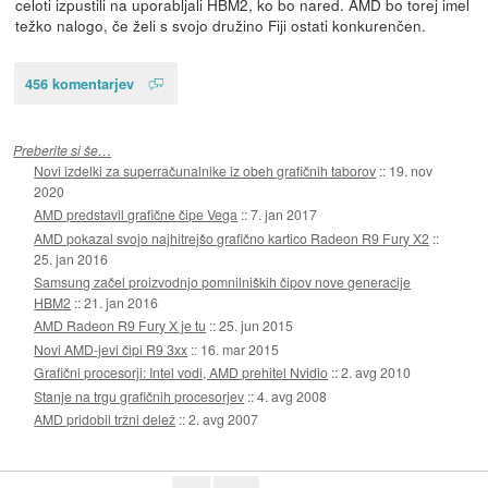
celoti izpustili na uporabljali HBM2, ko bo nared. AMD bo torej imel
težko nalogo, če želi s svojo družino Fiji ostati konkurenčen.
456 komentarjev
Preberite si še…
Novi izdelki za superračunalnike iz obeh grafičnih taborov
::
19. nov
2020
AMD predstavil grafične čipe Vega
::
7. jan 2017
AMD pokazal svojo najhitrejšo grafično kartico Radeon R9 Fury X2
::
25. jan 2016
Samsung začel proizvodnjo pomnilniških čipov nove generacije
HBM2
::
21. jan 2016
AMD Radeon R9 Fury X je tu
::
25. jun 2015
Novi AMD-jevi čipi R9 3xx
::
16. mar 2015
Grafični procesorji: Intel vodi, AMD prehitel Nvidio
::
2. avg 2010
Stanje na trgu grafičnih procesorjev
::
4. avg 2008
AMD pridobil tržni delež
::
2. avg 2007