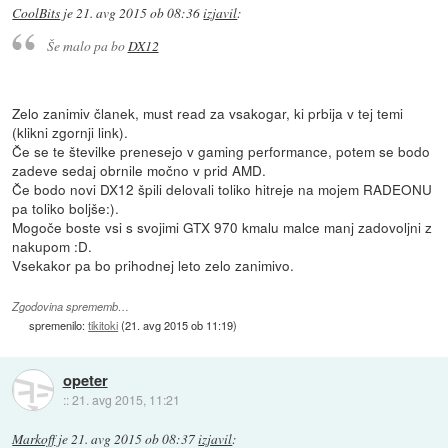
CoolBits
je
21. avg 2015 ob 08:36
izjavil
:
Še malo pa bo
DX12
Zelo zanimiv članek, must read za vsakogar, ki prbija v tej temi
(klikni zgornji link).
Če se te številke prenesejo v gaming performance, potem se bodo
zadeve sedaj obrnile močno v prid AMD.
Če bodo novi DX12 špili delovali toliko hitreje na mojem RADEONU
pa toliko boljše:).
Mogoče boste vsi s svojimi GTX 970 kmalu malce manj zadovoljni z
nakupom :D.
Vsekakor pa bo prihodnej leto zelo zanimivo.
Zgodovina sprememb…
spremenilo:
tikitoki
(
21. avg 2015 ob 11:19
)
opeter
::
21. avg 2015, 11:21
Markoff
je
21. avg 2015 ob 08:37
izjavil
: