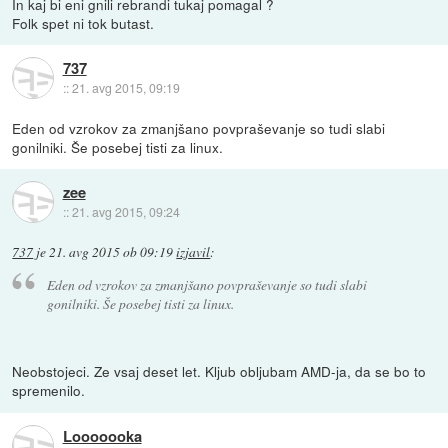
In kaj bi eni gnili rebrandi tukaj pomagal ?
Folk spet ni tok butast.
737
::
21. avg 2015, 09:19
Eden od vzrokov za zmanjšano povpraševanje so tudi slabi
gonilniki. Še posebej tisti za linux.
zee
::
21. avg 2015, 09:24
737
je
21. avg 2015 ob 09:19
izjavil
:
Eden od vzrokov za zmanjšano povpraševanje so tudi slabi
gonilniki. Še posebej tisti za linux.
Neobstojeci. Ze vsaj deset let. Kljub obljubam AMD-ja, da se bo to
spremenilo.
Looooooka