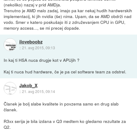
(nekoliko) nazaj v prid AMDja.
Trenutno je AMD malo zadaj, imajo pa kar nekaj hudih hardwerskih
implementacij, ki jih nvidia (še) nima. Upam, da se AMD obdrži nad
vodo. Smer v katero poskušajo iti z združevanjem CPU in GPU,
memory access..., se mi precej dopade.
iloveboobz
::
21. avg 2015, 09:13
In kaj ti HSA nuca drugje kot v APUjih ?
Kaj ti nuca hud hardware, če je pa cel software team za odstrel.
Jakob_X
::
21. avg 2015, 09:14
Članek je bolj slabe kvalitete in povzema samo en drug slab
članek.
R3xx serija je bila izdana v Q3 medtem ko gledamo rezultate za
Q2.