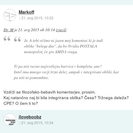
Markoff
::
21. avg 2015, 10:32
Dr_M
je
21. avg 2015 ob 10:14
izjavil
:
Je. A tebi očitno ni jasen moj komentar, ki je tudi
oblike "belega dne", da bo Nvidia POSTALA
monopolist, če gre AMD k vragu.
Ti pa nisi ravno najsvetlejsa barvica v kompletu, ane?
Intel ima mnogo vecji trzni delez, ampak v integrirani obliki, kar
pa niti ni pomembno.
Vzdrži se filozofsko-bebavih komentarjev, prosim.
Kaj natančno naj bi bila integrirana oblika? Česa? Tržnega deleža?
CPE? O čem ti to?
iloveboobz
::
21. avg 2015, 10:34