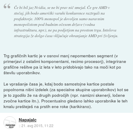
Če bi bil jaz Nvidia, se ne bi prav nič smejal. Če gre AMD v
stečaj, jih bodo ameriški varuhi konkurence raztrgali na
prafaktorje. 100% monopol je dovoljen samo naravnim
monopolistom pod budnim očesom države (vodna
infrastruktura, npr.), ne pa podjetjem na prostem trgu. Intelova
strategija že dolgo časa vključuje ohranjanje AMD pri življenju.
Trg grafičnih kartic je v osnovi manj nepomemben segment (v
primerjavi z ostalimi komponentami, recimo procesorj), integrirane
grafične rešitve pa iz leta v leto pridobivajo tako na moči kot po
številu uporabnikov.
Le vprašanje časa je, kdaj bodo samostojne kartice postale
popolnoma nišni izdelek (za specialne skupine uporabnikov) kot se
je to zgodilo že na drugih področjih (npr. namizni skenerji, ločene
zvočne kartice itn.). Procentualno gledano lahko uporabnike le teh
kmalu prešteješ na prstih ene roke (karikirano).
Napajalc
::
21. avg 2015, 11:22