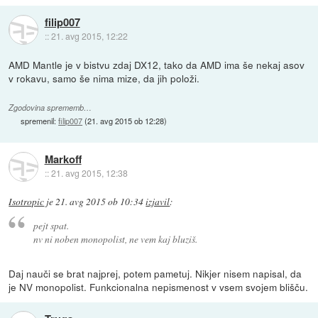
filip007
::
21. avg 2015, 12:22
AMD Mantle je v bistvu zdaj DX12, tako da AMD ima še nekaj asov
v rokavu, samo še nima mize, da jih položi.
Zgodovina sprememb…
spremenil:
filip007
(
21. avg 2015 ob 12:28
)
Markoff
::
21. avg 2015, 12:38
Isotropic
je
21. avg 2015 ob 10:34
izjavil
:
pejt spat.
nv ni noben monopolist, ne vem kaj bluziš.
Daj nauči se brat najprej, potem pametuj. Nikjer nisem napisal, da
je NV monopolist. Funkcionalna nepismenost v vsem svojem blišču.