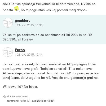
AMD kartice spuščajo frekvenco ko ni obremenjeno, NVidia pa
boosta
, Ko to pogruntaš veš kaj pomeni manj dropov.
gembleru
::
21. avg 2015, 11:30
Zdi se mi pa zanimivo da so benchmarkali R9 290x in ne R9
390/390x ali Furyjev.
Furbo
::
21. avg 2015, 12:14
Jaz sem samo vesel, da nisem nasedel na ATI propagando, ko
sem kupoval novo grafo. Tedaj so se vsi slinili na neke nove
ATIjeve ideje, a ko sem videl da to rabi še SW podporo, mi je bilo
takoj jasno, da iz tega ne bo nič. Vsaj še eno generacijo graf ne.
Windows 10? Ne hvala.
Zgodovina sprememb…
spremenil:
Furbo
(
21. avg 2015 ob 12:19
)