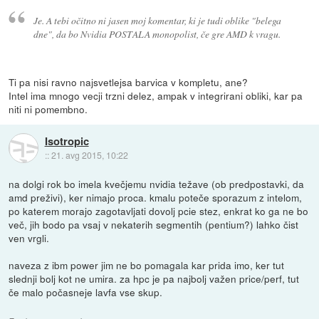
Je. A tebi očitno ni jasen moj komentar, ki je tudi oblike "belega
dne", da bo Nvidia POSTALA monopolist, če gre AMD k vragu.
Ti pa nisi ravno najsvetlejsa barvica v kompletu, ane?
Intel ima mnogo vecji trzni delez, ampak v integrirani obliki, kar pa
niti ni pomembno.
Isotropic
::
21. avg 2015, 10:22
na dolgi rok bo imela kvečjemu nvidia težave (ob predpostavki, da
amd preživi), ker nimajo proca. kmalu poteče sporazum z intelom,
po katerem morajo zagotavljati dovolj pcie stez, enkrat ko ga ne bo
več, jih bodo pa vsaj v nekaterih segmentih (pentium?) lahko čist
ven vrgli.
naveza z ibm power jim ne bo pomagala kar prida imo, ker tut
slednji bolj kot ne umira. za hpc je pa najbolj važen price/perf, tut
če malo počasneje lavfa vse skup.