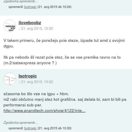
Zgodovina sprememb…
spremenil:
Isotropic
(
21. avg 2015 ob 10:24
)
iloveboobz
::
21. avg 2015, 10:30
V takem primeru, če porežejo pcie steze, izpade tut amd z svojimi
dgpu.
Itk pa nebodo šli rezat pcie stez, če se vse premika ravno na to
(m.2/sataexpress anyone ? )
Isotropic
::
21. avg 2015, 10:32
sčasoma bo šlo vse na igpu + hbm.
m2 rabi občutno manj stez kot grafična. saj delala bi, sam bi bili pa
performansi sub-par.
http://www.anandtech.com/show/4122/inte...
Zgodovina sprememb…
spremenil:
Isotropic
(
21. avg 2015 ob 10:33
)