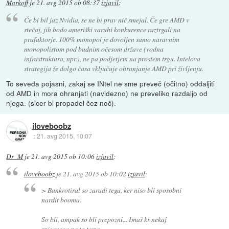
Markoff
je
21. avg 2015 ob 08:37
izjavil
:
Če bi bil jaz Nvidia, se ne bi prav nič smejal. Če gre AMD v
stečaj, jih bodo ameriški varuhi konkurence raztrgali na
prafaktorje. 100% monopol je dovoljen samo naravnim
monopolistom pod budnim očesom države (vodna
infrastruktura, npr.), ne pa podjetjem na prostem trgu. Intelova
strategija že dolgo časa vključuje ohranjanje AMD pri življenju.
To seveda pojasni, zakaj se INtel ne sme preveč (očitno) oddaljiti
od AMD in mora ohranjati (navidezno) ne preveliko razdaljo od
njega. (sicer bi propadel čez noč).
iloveboobz
::
21. avg 2015, 10:07
Dr_M
je
21. avg 2015 ob 10:06
izjavil
:
iloveboobz
je
21. avg 2015 ob 10:02
izjavil
:
> Bankrotiral so zaradi tega, ker niso bli sposobni
nardit booma.
So bli, ampak so bli prepozni... Imaš kr nekaj
spisanega na to temo