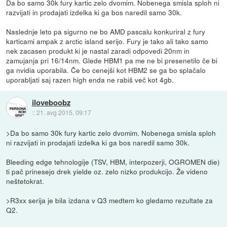
Da bo samo 30k fury kartic zelo dvomim. Nobenega smisla sploh ni
razvijati in prodajati izdelka ki ga bos naredil samo 30k.
Naslednje leto pa sigurno ne bo AMD pascalu konkuriral z fury
karticami ampak z arctic island serijo. Fury je tako ali tako samo
nek zacasen produkt ki je nastal zaradi odpovedi 20nm in
zamujanja pri 16/14nm. Glede HBM1 pa me ne bi presenetilo če bi
ga nvidia uporabila. Če bo cenejši kot HBM2 se ga bo splačalo
uporabljati saj razen high enda ne rabiš več kot 4gb.
iloveboobz
::
21. avg 2015, 09:17
>Da bo samo 30k fury kartic zelo dvomim. Nobenega smisla sploh
ni razvijati in prodajati izdelka ki ga bos naredil samo 30k.
Bleeding edge tehnologije (TSV, HBM, interpozerji, OGROMEN die)
ti pač prinesejo drek yielde oz. zelo nizko produkcijo. Že videno
neštetokrat.
>R3xx serija je bila izdana v Q3 medtem ko gledamo rezultate za
Q2.