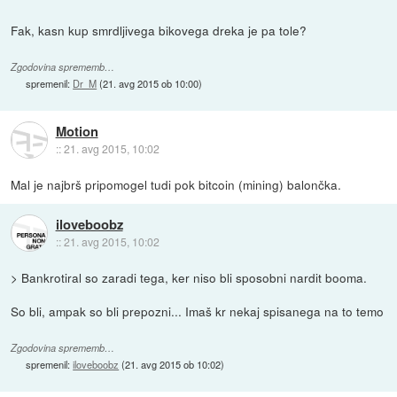
Fak, kasn kup smrdljivega bikovega dreka je pa tole?
Zgodovina sprememb…
spremenil:
Dr_M
(
21. avg 2015 ob 10:00
)
Motion
::
21. avg 2015, 10:02
Mal je najbrš pripomogel tudi pok bitcoin (mining) balončka.
iloveboobz
::
21. avg 2015, 10:02
> Bankrotiral so zaradi tega, ker niso bli sposobni nardit booma.
So bli, ampak so bli prepozni... Imaš kr nekaj spisanega na to temo
Zgodovina sprememb…
spremenil:
iloveboobz
(
21. avg 2015 ob 10:02
)