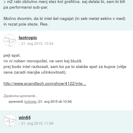
> m2 rabi občutno manj stez kot grafična. saj delala bi, sam bi bili
pa performansi sub-par.
Močno dvomim, da bi intel šel nagajat (in seb metat sekiro v med)
in rezat pcie steze. Res.
Isotropic
::
21. avg 2015, 10:34
pejt spat.
nv ni noben monopolist, ne vem kaj bluziš.
prej bodo intel razkosali, sam bo pa to slabše spet za kupce (višje
cene zaradi manjše učinkovitosti).
http://www.anandtech.com/show/4122/inte...
Zgodovina sprememb…
spremenil:
Isotropic
(
21. avg 2015 ob 10:34
)
win64
::
21. avg 2015, 11:06