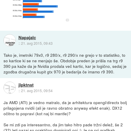
Napajalc
::
21. avg 2015, 09:43
Tako je, imetniki 79x0, r9 280/x, r9 290/x ne grejo v to statistiko, to
so kartice ki se ne menjajo še. Obdobje preden je prišla na trg r9
390 pa kaže da je Nvidia prodala več kartic, kar je logično, sedaj je
zgodba drugačna kupit gtx 970 je bedarija če imamo r9 390.
jlpktnst
::
21. avg 2015, 09:54
Ja AMD (ATI) je vedno matralo, da je arhitektura opengl/directx bolj
prilagojena nvidii (ali je ravno obratno anyway efekt enak). DX12
očitno to popravi (kot naj bi mantle)?
Se mi zdi pa interesantno, da jim tako hitro pade tržni delež, še 2
(3?) leti nazaj so praktično dominirali oni :) Je pa pri grafikah