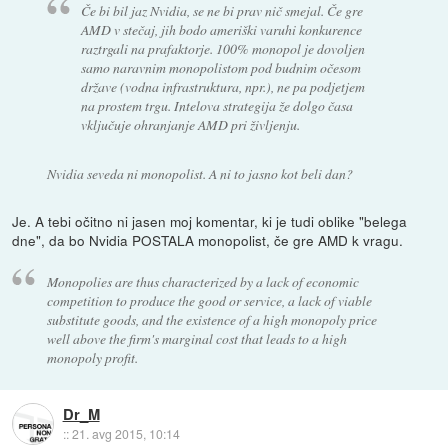
Če bi bil jaz Nvidia, se ne bi prav nič smejal. Če gre
AMD v stečaj, jih bodo ameriški varuhi konkurence
raztrgali na prafaktorje. 100% monopol je dovoljen
samo naravnim monopolistom pod budnim očesom
države (vodna infrastruktura, npr.), ne pa podjetjem
na prostem trgu. Intelova strategija že dolgo časa
vključuje ohranjanje AMD pri življenju.
Nvidia seveda ni monopolist. A ni to jasno kot beli dan?
Je. A tebi očitno ni jasen moj komentar, ki je tudi oblike "belega
dne", da bo Nvidia POSTALA monopolist, če gre AMD k vragu.
Monopolies are thus characterized by a lack of economic
competition to produce the good or service, a lack of viable
substitute goods, and the existence of a high monopoly price
well above the firm's marginal cost that leads to a high
monopoly profit.
Dr_M
::
21. avg 2015, 10:14