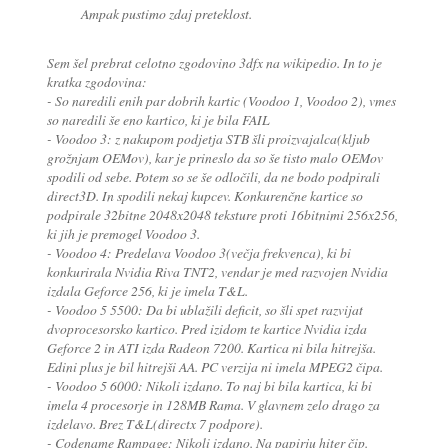
Ampak pustimo zdaj preteklost.
Sem šel prebrat celotno zgodovino 3dfx na wikipedio. In to je
kratka zgodovina:
- So naredili enih par dobrih kartic (Voodoo 1, Voodoo 2), vmes
so naredili še eno kartico, ki je bila FAIL
- Voodoo 3: z nakupom podjetja STB šli proizvajalca(kljub
grožnjam OEMov), kar je prineslo da so še tisto malo OEMov
spodili od sebe. Potem so se še odločili, da ne bodo podpirali
direct3D. In spodili nekaj kupcev. Konkurenčne kartice so
podpirale 32bitne 2048x2048 teksture proti 16bitnimi 256x256,
ki jih je premogel Voodoo 3.
- Voodoo 4: Predelava Voodoo 3(večja frekvenca), ki bi
konkurirala Nvidia Riva TNT2, vendar je med razvojen Nvidia
izdala Geforce 256, ki je imela T&L.
- Voodoo 5 5500: Da bi ublažili deficit, so šli spet razvijat
dvoprocesorsko kartico. Pred izidom te kartice Nvidia izda
Geforce 2 in ATI izda Radeon 7200. Kartica ni bila hitrejša.
Edini plus je bil hitrejši AA. PC verzija ni imela MPEG2 čipa.
- Voodoo 5 6000: Nikoli izdano. To naj bi bila kartica, ki bi
imela 4 procesorje in 128MB Rama. V glavnem zelo drago za
izdelavo. Brez T&L(directx 7 podpore).
- Codename Rampage: Nikoli izdano. Na papirju hiter čip.