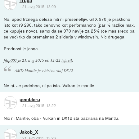
Truga
::
21. avg 2015, 13:09
No, upad trznega deleza niti ni presenetljiv. GTX 970 je prakticno
isto kot r9 290, tako cenovno kot performancno (par % razlike max,
ce kupujes novo), samo da se 970 navije za 25% (ce mas sreco pa
se vec) tko da premaknes 2 sliderja v windowsih. Nic drugega.
Prednost je jasna.
filip007
je
21. avg 2015 ob 12:22
izjavil
:
AMD Mantle je v bistvu zdaj DX12
Ne ni. Je podobno, ni pa isto. Vulkan je mantle.
gembleru
::
21. avg 2015, 13:22
Nič ni Mantle, oba - Vulkan in DX12 sta bazirana na Mantlu.
Jakob_X
::
21. avg 2015, 13:26