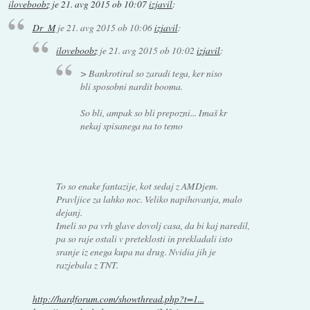
iloveboobz
je
21. avg 2015 ob 10:07
izjavil
:
Dr_M
je
21. avg 2015 ob 10:06
izjavil
:
iloveboobz
je
21. avg 2015 ob 10:02
izjavil
:
> Bankrotiral so zaradi tega, ker niso
bli sposobni nardit booma.
So bli, ampak so bli prepozni... Imaš kr
nekaj spisanega na to temo
To so enake fantazije, kot sedaj z AMDjem.
Pravljice za lahko noc. Veliko napihovanja, malo
dejanj.
Imeli so pa vrh glave dovolj casa, da bi kaj naredil,
pa so raje ostali v preteklosti in prekladali isto
sranje iz enega kupa na drug. Nvidia jih je
razjebala z TNT.
http://hardforum.com/showthread.php?t=1...