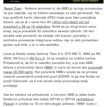
- Nobena skrivnost ni, da AMD-ju na trgu procesorjev
Tweak Town
ne gre najbolje, saj za Intelom zaostajajo za celo generacijo. Na
trgu grafičnih kartic (
) imajo prav tako precejšnje
discrete GPU
težave, saj se je v samo letu dni
njihov tržni delež več kot
prepolovil z 38 na 18 odstotkov
. Nvidii se po drugi strani samo
smeji, saj je preostalih 82 odstotkov seveda njihovih. Ob tem
seveda velja poudariti, da čedalje več kupcev uporablja v
centralne procesorje integrirane rešitve, kjer je zelo pomemben
igralec tudi Intel, a to ni ista statistika.
Letos je Nvidia izdala Geforce Titan X in GTX 980 Ti, AMD pa R9
390X, R9 Fury in
R9 Fury X,
če se omejimo na vodilne kartice.
Pričakovali bi, da bo to nekoliko izenačilo boj, a je imel AMD
težave s proizvodnjo čipov
HBM1
in naj bi do konca leta
proizvedli
vsega 30.000 kartic
. Ker pomnilnik HBM v praksi še ne prinaša
nobenih pomembnih prednosti pred GDDR5, ki ga ima Nvidia na
svojih Geforceih, se ti tudi zaradi večje proizvodnje bolje
prodajajo.
Vse bo odvisno od prihodnosti, a trenutno AMD-ju slabo kaže.
Nvidia bo prihodnje leto izdala GP100 in GP104 (
arhitektura
Pascal
) in prešla na 16-nm tehnologijo izdelave. HBM1 bodo v