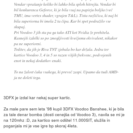
Vendar vprašanje koliko bi lahko bila sploh hitrejša. Vendar bi
bil konkurenca Geforce, ki je bila vsaj na papirju boljša (več
TMU, ima vertex shader, vgrajen T&L). Tista različica, ki naj bi
bila superiorna bi imela 2 ta čipa. Kar bi spet podražilo vse
skupaj.
Pri Voodoo 3 jih sta pa ga tako ATI kot Nvidia že prehitela.
Kasnejši izdelki so po zmogljivosti kvečjemu ekvivalent, nikakor
pa ne superiorni.
Trditev, da jih je Riva TNT zjebala bo kar držala. Jedra ter
kartice Voodoo 3, 4 in 5 so razen višjih frekvenc, podvojenih
enot in nekaj dodatkov enaki.
To na žalost čaka vsakega, ki preveč zaspi. Upamo da tudi AMD-
ja ne doleti tega.
3DFX je izdal kar nekaj super kartic.
Za male pare sem leta '98 kupil 3DFX Voodoo Banshee, ki je bila
za tale denar bomba (dosti cenejša od Voodoo 3), navila se mi je
na 120mhz :D, za kartico sem odštel 11.000SIT, služila in
poganjala mi je vse igre bp skoraj 4leta.