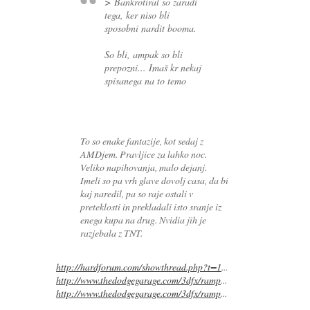
> Bankrotiral so zaradi
tega, ker niso bli
sposobni nardit booma.
So bli, ampak so bli
prepozni... Imaš kr nekaj
spisanega na to temo
To so enake fantazije, kot sedaj z
AMDjem. Pravljice za lahko noc.
Veliko napihovanja, malo dejanj.
Imeli so pa vrh glave dovolj casa, da bi
kaj naredil, pa so raje ostali v
preteklosti in prekladali isto sranje iz
enega kupa na drug. Nvidia jih je
razjebala z TNT.
http://hardforum.com/showthread.php?t=1
...
http://www.thedodgegarage.com/3dfx/ramp
...
http://www.thedodgegarage.com/3dfx/ramp
...