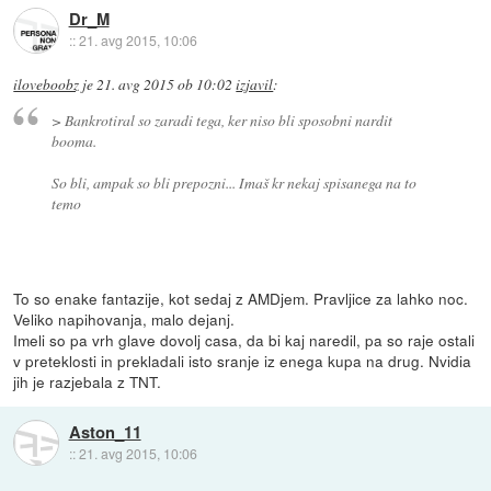
Dr_M
::
21. avg 2015, 10:06
iloveboobz
je
21. avg 2015 ob 10:02
izjavil
:
> Bankrotiral so zaradi tega, ker niso bli sposobni nardit
booma.
So bli, ampak so bli prepozni... Imaš kr nekaj spisanega na to
temo
To so enake fantazije, kot sedaj z AMDjem. Pravljice za lahko noc.
Veliko napihovanja, malo dejanj.
Imeli so pa vrh glave dovolj casa, da bi kaj naredil, pa so raje ostali
v preteklosti in prekladali isto sranje iz enega kupa na drug. Nvidia
jih je razjebala z TNT.
Aston_11
::
21. avg 2015, 10:06